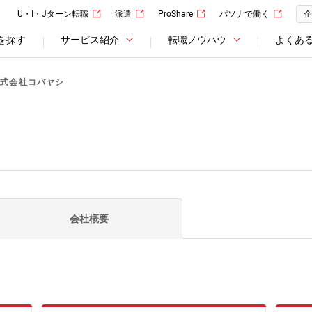
U・I・Jターン転職
派遣
ProShare
パソナで働く
企
を探す
サービス紹介
転職ノウハウ
よくあ
株式会社コバヤシ
会社概要