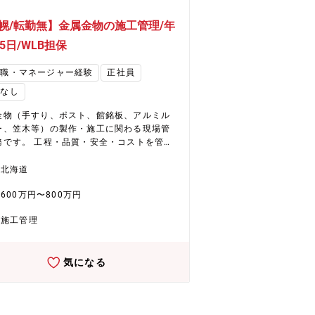
幌/転勤無】金属金物の施工管理/年
25日/WLB担保
理職・マネージャー経験
正社員
勤なし
金物（手すり、ポスト、館銘板、アルミル
ー、笠木等）の製作・施工に関わる現場管
務です。 工程・品質・安全・コストを管理
事の円滑な進行をサポートします。 【具
には】 ■建築金物および金属製建具の受注
北海道
取り付けまで一貫管理 ■現場における工
600万円〜800万円
品質・安全・原価の各管理を担当 ■職人、
カー、図面作成担当者、運送業者との折
施工管理
調整業務 ■スケジュール調整、資材発注・
成など 【取り扱い商材】 ベラン
階段手摺、外装アルミルーバー、宅配ボッ
気になる
、その他建築金属意匠製品など多岐にわた
す。 ＊現場は札幌市内近郊がほとんど。宿
0～2回程度 【仕事の魅力】 自分が
ったものが有名大型商業施設や空港、公共