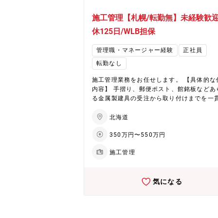
施工管理【札幌/転勤無】未経験歓迎
休125日/WLB担保
管理職・マネージャー経験
正社員
転勤なし
施工管理業務をお任せします。 【具体的な仕事
内容】 手摺り、郵便ポスト、館銘板などあ
る金属製建具の受注から取り付けまでを一
て行います。 職人、図面屋、運送業者、メ
ーとのコミュニケーションを欠かさず、 品
北海道
理、工程管理、安全管理、原価管理の4つ
350万円〜550万円
を遂行するのがお仕事です。建物として形
り、地図に載る、成果を実感できる仕事で
施工管理
気になる