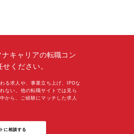
フラなどのランドマークとして目に見える
残るため、大きなやりがいを実感できま
施工管理9名（20代5名、30代1名、40代
、50代2名（部長、次長））、設計5名、職
名、事務1名 社内に設計課（5名）と施工管
が在籍し、同じフロアで勤務する密な連携
が最大の強みです。 コミュニケーションが
にスムーズで図面修正等の現場調整が早い
。
ソナキャリアの転職コン
任せください。
わる求人や、事業立ち上げ、IPOな
れない、他の転職サイトでは見ら
中から、ご経験にマッチした求人
トに相談する