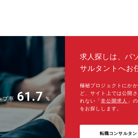
イン
形に
す。 【配属先】 札幌本社・金属工事部 ■金属工
事部：
1名
人5
理課
体制
非常
です
求人探しは、パ
サルタントへお
極秘プロジェクトにかか
61.7
ど、サイト上では公開さ
ップ率
%
れない「
非公開求人
」の
をお探しします。
転職コンサルタン