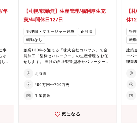
/年
【札幌/転勤無】生産管理/福利厚生充
【札
実/年間休日127日
休1
管理職・マネージャー経験
正社員
管
転勤なし
転
創業130年を迎える「株式会社コバヤシ」で金
建築
らゆ
属加工「型枠セパレーター」の生産管理をお任
ーバ
貫し
せします。 当社の自社製造型枠セパレーターは
理業
ーカ
札幌市内でマーケットシェア約７割を誇りま
し、工
質管
す。 業務内容は、品質管理、コスト管理、在庫
体的
北海道
の管理
管理、生産計画の策定など効率的に製造を行う
から
400万円〜700万円
に残
ための管理業務全般です。
程・
す。
メー
生産管理
衝・
積算・見積作
ダ・
気になる
クス
りま
泊出張は月
携わ