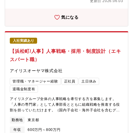
更新日 2026.06.03
ディレクターやアートディレクター、グラフィックデザイナー、
な検討・アドバイスを行う。 ■個別ライセンス渉外案件および
UIUXのディレクター/デザイナーなど様々なバックグラウンドを持
中長期ライセンス活動について、戦略および実行計画を立て、そ
つメンバーが集まっているチームです。東京目黒のパナソニック
れらに基づきメンバーをリードしながら、検討、交渉並びに訴訟
気になる
ビルを拠点に、撮影・編集・制作会社との打ち合わせなど現場を
の指揮を行う。■また、上記業務領域において、メンバーへの人材
メインに、オンラインでもコミュニケーションを取りながら仕事
育成の観点で指導も行う。【具体的な仕事内容】■渉外統括部は事
を進めていけるようなワークスタイルをとっています。【キャリ
業会社と連携して事業活動を理解し今後の方向性を踏まえ全社横
アパス】様々なパナソニック事業に対応している会社であり、新
断的なライセンスアウト及びライセンスインに関する戦略立案と
たな事業領域へのキャリア、または権利取得から契約・ライセン
入社実績あり
実行■特許権・著作権のパナソニックグループのライセンスアウト
ス・渉外・戦略などへと知財領域をマルチ人材へのキャリアデザ
に関する戦略策定とその実行■多くの交渉相手は日本国外の会社で
【浜松町/人事】人事戦略・採用・制度設計（エキ
イン可能です。
あり、通常、英語を用いて外国企業と交渉。■各種事業活動に関連
スパート職）
した知的財産の視点からの以下項目への対応■契約締結に関連する
契約条件検討・契約書策定■各種相談への法務的な検討・アドバイ
アイリスオーヤマ株式会社
ス【募集背景】パナソニックが目指す物と心の両面での豊かさに
満ちた「理想の社会」の実現に向けた取り組みを支えるため、知
管理職・マネージャー経験
正社員
土日休み
的財産部門では事業・研究開発・知財が三位一体となって知財戦
略を立案し、グローバルな出願・権利化と知的財産の幅広い活用
退職金制度有
をおこない、競合他社に対する事業の優位性と安全の確保、併せ
アイリスグループ全体の人事戦略を牽引する方を募集します。
て様々なビジネスパートナーとの「共創」を実現するための活動
「人事の専門家」として人事部長とともに組織戦略を推進する役
をグローバルに推進している。なかでもデータ利活用、DX、生成
割を担っていただけます。（国内子会社・海外子会社を含むグル
AI、著作権等に代表される社会・事業環境の大幅な変化の中、当
ープ人事領域全般が対象）【ミッション】・人事戦略の立案・設
社ではモノ売りからコト事業の創出が強く求められており、それ
勤務地
東京都
計・採用・制度の企画高度化・子会社人事への専門的支援・経営
に伴い知財ポートフォリオの組替えに基づく知財活用（ライセン
と現場を専門知見で支える役割【主な業務内容】1.グループ全体
ス、売却等）を加速させている。また新規事業の開拓などの活発
年収
600万円～800万円
の事業戦略・中期経営計画に基づく人事戦略の立案支援・人員計