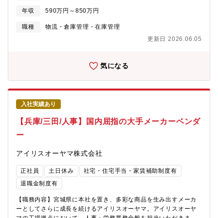
具体的な解決案の策定と運用構築及び関係部門への落とし込みに
年収
590万円～850万円
ついて、原則として単独で遂行できる役割を期待しています。■中
堅リーダーとして与えられた業務を統括するとともに、上長の補
職種
物流・倉庫管理・在庫管理
佐ならびに部下の指導・育成を行う役割を期待しています。【具
更新日 2026.06.05
体的には】■現在進行中の貿易関連システムの構築プロジェクトへ
参画、社内IT部門と連携しシステム構築から業務プロセス・IT仕様
設計～本番導入までをビジネス部門主担当として実行【具体的項
気になる
目】・プロジェクト企画書策定（目論見、スケジュール、推進体
制等）、費用対効果算出＆投資予算の確保、及びPMOとしてのプ
ロジェクト進捗管理・現状課題抽出、業務用件定義・IT仕様検
討、業務プロセス構築・新業務運用現場徹底、ユーザーテスト実
入社実績あり
施、本番導入・移行後フォロー■既存の貿易関連システム運営にお
いて、貿易環境・業務プロセスの変化伴うIT仕様の最新化、また
【兵庫/三田/人事】国内屈指の大手メーカーベンダ
更なる業務効率化・標準化に向けたプロセス改善のためのソリュ
ー
ーション提案を行う【具体的業務】：・IT部門との「システム運
用定例会」に参画、現場課題＆改善テーマの抽出、IT改定対応可
アイリスオーヤマ株式会社
否決定、開発対応推進スケジュール調整＆推進■輸出、もしくは輸
入取引いずれかで担当を持ち、事業場からの新規取引開始相談に
正社員
土日休み
社宅・住宅手当・家賃補助制度有
対し、最適な貿易取引条件と業務プロセスを提案する、コンサル
ティング業務【具体的業務】 ・対象国での貿易環境を踏まえ、
退職金制度有
社内経理ルールやITインフラ活用、物流面等の様々な観点から、
【職務内容】宮城県に本社を置き、多彩な商品を生み出すメーカ
新規取引立ち上げを支援・貿易オペレーション委託先（株近鉄ト
ーとしてさらに成長を続けるアイリスオーヤマ。アイリスオーヤ
レーディングサービス）、及び海外貿易物流拠点との、輸出・輸