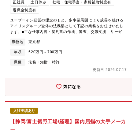
米で大ヒットし、世界中の収納ケースが透明に変わりました。こ
正社員
土日休み
社宅・住宅手当・家賃補助制度有
うして「しまう収納」から「探す収納」へとその概念を変えたこ
退職金制度有
とで、世界の収納文化を変えました。世の中は常に変化してお
り、想定外の出来事も起こります。移り行く時代の変化にスピー
ユーザーイン経営の理念のもと、多事業展開により成長を続ける
ディに対応し、グループ力を最大限に活用すること。それが新し
アイリスグループ全体の法務部として下記の業務をお任せいたし
い需要と市場を創造することであり、使命だと考えます。アイリ
ます。■主な仕事内容・契約書の作成、審査、交渉支援 リーガル
スグループはこれからも、企業理念にあるように「健全な成長を
チェック・法令調査・社内相談窓口の対応・顧問弁護士との連
続けることにより社会貢献する」企業であり続けます。【採用時
勤務地
東京都
携・社内のコンプライアンス教育など※海外展開も行っているた
の雇用形態】■3パターンでの採用可能性がございます。①正社員
め、英語が得意な方は 海外の案件に携わるチャンスもありま
年収
520万円～700万円
いわゆる無期契約の採用です。ただし入社初年度のみ年俸制を採
す。【企業特徴】アイリスグループは「快適生活」をキーワード
用しております。ご提案の想定年収が業績や残業時間の増減で変
に、生活者の潜在的な不満を解消するソリューション型商品で、
職種
法務・知財・特許
動することを極力防ぐことを目的にしています。ご経験や能力に
暮らしをより豊かで快適にするためのものづくりを行ってきまし
更新日 2026.07.17
応じた社内等級を想定し、一時金や各種手当を含めた年俸をご案
た。不満解消型商品として代表的なのが、クリア収納ケースで
内します。2年目より社内規定に沿って等級を付与し、年収を決定
す。中身が見えない潜在的不満に注目し、世界初の透明の収納ケ
致します。②無期雇用年俸社員上記①とは異なり、2年目以降も能
ースを開発しました。日本で大ヒットした後、海外にもニーズが
気になる
力・職務・業務量等に応じた年俸の見直し・提示を行います。③
あると考え、アメリカとヨーロッパで販売。日本と同じく欧米で
有機雇用年俸社員おおむね50歳以上の方を対象にしております。
大ヒットし、世界中の収納ケースが透明に変わりました。こうし
上記②と同様に毎年年俸の見直し・提示を行います。また、退職
て「しまう収納」から「探す収納」へとその概念を変えたこと
金は対象外となります。契約期間は1年ごとの更新です。※年棒社
で、世界の収納文化を変えました。世の中は常に変化しており、
員でご入社いただいた後、正社員へ待遇変更を行う場合もありま
入社実績あり
想定外の出来事も起こります。移り行く時代の変化にスピーディ
す。※いずれの雇用パターンでも初期契約期間（3-6ヶ月）を設け
に対応し、グループ力を最大限に活用すること。それが新しい需
【静岡/富士裾野工場/経理】国内屈指の大手メーカ
る場合があります。
要と市場を創造することであり、使命だと考えます。アイリスグ
ー
ループはこれからも、企業理念にあるように「健全な成長を続け
ることにより社会貢献する」企業であり続けます。【採用時の雇