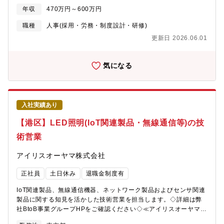
ド）・学校訪問・採用実績進捗管理など◆同社では開発エンジニ
年収
470万円～600万円
ア、応用研究職、SE、電気工事、製造物流など幅広い職種の採用
を行っているため、前職のご経験を活かしスキルアップが叶えら
職種
人事(採用・労務・制度設計・研修)
れる環境です。◆やりがい東北にとどまらず、全国でも注目され
更新日 2026.06.01
ている当社にて採用活動を通じた企業ブランディングの向上を実
現してください。◆全国でインターンシップ開催中のため、出張
がございます。エリア：東京・大阪・宮城 が中心※一部、全国
気になる
の工場に出張が発生する場合もございます。北海道/宮城/茨城/埼
玉/静岡/滋賀/兵庫/佐賀 など
入社実績あり
【港区】LED照明(IoT関連製品・無線通信等)の技
術営業
アイリスオーヤマ株式会社
正社員
土日休み
退職金制度有
IoT関連製品、無線通信機器、ネットワーク製品およびセンサ関連
製品に関する知見を活かした技術営業を担当します。◇詳細は弊
社BtoB事業グループHPをご確認ください◇≪アイリスオーヤマ㈱
BtoB事業グループHP≫https://www.irisohyama.co.jp/b2b/◎納