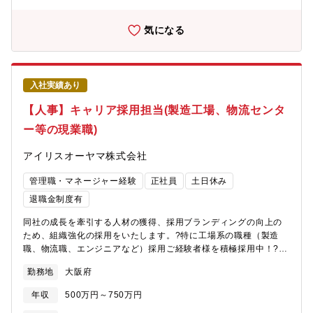
気になる
入社実績あり
【人事】キャリア採用担当(製造工場、物流センタ
ー等の現業職)
アイリスオーヤマ株式会社
管理職・マネージャー経験
正社員
土日休み
退職金制度有
同社の成長を牽引する人材の獲得、採用ブランディングの向上の
ため、組織強化の採用をいたします。?特に工場系の職種（製造
職、物流職、エンジニアなど）採用ご経験者様を積極採用中！?
【採用面接官】・採用戦略立案・母集団形成・面接対応（1次～最
勤務地
大阪府
終面接同席）・採用イベントへ出展・広告媒体、エージェント商
談・メンバーマネジメント ・コスト管理 など■同社は
年収
500万円～750万円
総合メーカーとして国内に12の工場がございます。特に、食品や