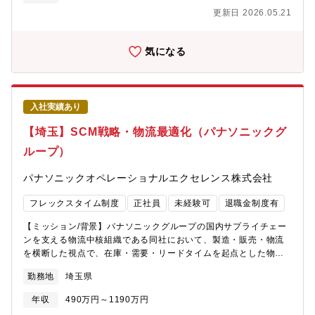
場自動化）ソリューションを武器に、既存領域の深耕から、営業
更新日 2026.05.21
プロセスの標準化、組織マネジメントまでを幅広くお任せしま
す。 【具体的な業務】 ■戦略・マーケティング： いきなり真新し
い戦略を一人で描く必要はありません。まずは既存顧客へのアプ
気になる
ローチで当社の強みを掴んでいただき、将来的には「どの業界の
どの分野に注力するか」といったターゲット選定を、経営層や技
術部隊と一緒に練り上げていただきます。■営業の仕組み化： 個
人に依存しがちな営業手法を「勝ちパターン」の言語化やマニュ
入社実績あり
アル化、顧客管理手法（SFA/CRM等）のアップデートなど、組織
として勝つためのプロセス構築を行います。■組織マネジメント：
【埼玉】SCM戦略・物流最適化（パナソニックグ
営業部全体の目標（KPI/KGI）設定と進捗管理、次世代メンバーの
ループ）
育成。【入社後のステップ（次期部長へのロードマップ）】
◆STEP1（現場理解）： まずはプレイングマネージャーとして自
パナソニックオペレーショナルエクセレンス株式会社
ら現場に出向き、当社の商材・技術・既存顧客の特性を肌で理解
していただきます。◆STEP2（戦略構築へシフト）： 現場感が掴
フレックスタイム制度
正社員
未経験可
退職金制度有
めた段階で、重要顧客の対応と並行しながら、営業手法の構築や
マーケティング戦略の立案へ比重を移します（プレイング50％・
【ミッション/背景】パナソニックグループの国内サプライチェー
マネジメント50％）。◆STEP3（次期部長へ）： 将来的にはプレ
ンを支える物流中核組織である同社において、製造・販売・物流
イングから離れ、営業部を統括する「部長」として組織運営全般
を横断した視点で、在庫・需要・リードタイムを起点とした物流
をお任せします。【ポジションの魅力】◆上場企業の「仕組み」
最適化業務をお任せします。物流の2024年問題や新物流効率化法
を創る面白さ完成された組織の歯車になるのではなく、自身のマ
勤務地
埼玉県
への対応に加え、国内需要の変化や製品ライフサイクル短期化に
ネジメント手腕で組織を一段階引き上げ、会社の成長をダイレク
より、従来型の拠点単位・部分最適の物流運営から、需要・在
トに牽引できる圧倒的な裁量があります。◆強力な営業部隊・技
年収
490万円～1190万円
庫・製造と連動したサプライチェーン全体最適への転換が急務と
術部隊との連携 エンジニア出身の営業部隊や、確かな技術力を持