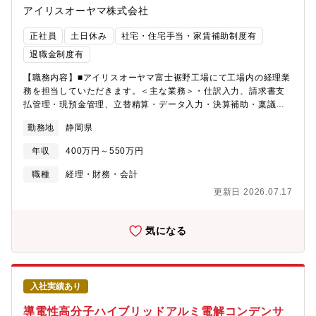
アイリスオーヤマ株式会社
用形態】■3パターンでの採用可能性がございます。①正社員いわ
ゆる無期契約の採用です。ただし入社初年度のみ年俸制を採用し
正社員
土日休み
社宅・住宅手当・家賃補助制度有
ております。ご提案の想定年収が業績や残業時間の増減で変動す
ることを極力防ぐことを目的にしています。ご経験や能力に応じ
退職金制度有
た社内等級を想定し、一時金や各種手当を含めた年俸をご案内し
【職務内容】■アイリスオーヤマ富士裾野工場にて工場内の経理業
ます。2年目より社内規定に沿って等級を付与し、年収を決定致し
務を担当していただきます。＜主な業務＞・仕訳入力、請求書支
ます。②無期雇用年俸社員上記①とは異なり、2年目以降も能力・
払管理・現預金管理、立替精算・データ入力・決算補助・稟議書
職務・業務量等に応じた年俸の見直し・提示を行います。③有機
対応・その他事務業務・電話対応 等先輩社員と業務を分担しなが
雇用年俸社員おおむね50歳以上の方を対象にしております。上記
勤務地
静岡県
ら進めますのでご安心ください。～富士裾野工場って？～従業員
②と同様に毎年年俸の見直し・提示を行います。また、退職金は
数200名程度の製造工場です。作っているものは水・炭酸水やおむ
対象外となります。契約期間は1年ごとの更新です。※年棒社員で
年収
400万円～550万円
つなど、私たちの生活に寄り添う商品を製造・出荷しておりま
ご入社いただいた後、正社員へ待遇変更を行う場合もあります。
す。工場管理課として経理業務を中心に、従業員のサポートや工
※いずれの雇用パターンでも初期契約期間（3-6ヶ月）を設ける場
職種
経理・財務・会計
場の健全な運営業務に携わっていただきます。工場長や従業員と
合があります。
更新日 2026.07.17
コミュニケーションをとりながら適切に仕事をしていただく重要
なポジションです。※基本的には転勤は想定しておりません。
長期的に働ける方を募集します。【企業特徴】アイリスグループ
気になる
は「快適生活」をキーワードに、生活者の潜在的な不満を解消す
るソリューション型商品で、暮らしをより豊かで快適にするため
のものづくりを行ってきました。不満解消型商品として代表的な
のが、クリア収納ケースです。中身が見えない潜在的不満に注目
入社実績あり
し、世界初の透明の収納ケースを開発しました。日本で大ヒット
した後、海外にもニーズがあると考え、アメリカとヨーロッパで
導電性高分子ハイブリッドアルミ電解コンデンサ