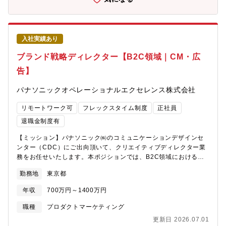
います。【職務概要】■広告／ブランディングにおける新しい表現
増えている環境です。■在宅勤務中心に業務を進め、必要に応じて
手法の開発■AIを活用したクリエイティブ制作・プロトタイピング
出社するという業務スタイルが多いです。【キャリアパス】様々
■制作プロセスの効率化／自動化■内製化推進および業務改善■クリ
なパナソニック事業に対応している会社であり、新たな事業領域
エイティブテクノロジー領域のR&D活動■社外パートナーと連携し
へのキャリア、または権利取得から契約・ライセンス・渉外・戦
入社実績あり
た新手法の検証・実装【配属組織】パナソニック株式会社コミュ
略などへと知財領域をマルチ人材へのキャリアデザイン可能で
ニケーションデザインセンター（約100名が在籍）所属予定のデザ
す。【採用について】※大阪、東京2拠点での募集です。パナソニ
ブランド戦略ディレクター【B2C領域｜CM・広
イン部門メンバー12名【本ポジションの魅力】■AI×クリエイティ
ック オペレーショナルエクセレンス株式会社にご入社いただき、
告】
ブの最前線に関わりながら、生成AIや最新技術を活用した新しい
パナソニックＩＰマネジメント株式会社に出向となります。※ 待
表現開発に実践的に取り組める環境です。■0→1フェーズで職種・
遇条件は、パナソニック オペレーショナルエクセレンス株式会社
パナソニックオペレーショナルエクセレンス株式会社
役割そのものを設計でき、自身の専門性や興味をベースにポジシ
と同様です。
ョンを拡張していける希少なポジションです。■パナソニックとい
リモートワーク可
フレックスタイム制度
正社員
う大企業のブランド力・リソース・データを活かしながら、大き
な影響力を持つ施策に挑戦できます。【この仕事を通じて得られ
退職金制度有
ること】パナソニックでは今、B2C領域で一貫したブランド体験
【ミッション】パナソニック㈱のコミュニケーションデザインセ
を適用できるよう、いろんな領域でデザインを強化しています。
ンター（CDC）にご出向頂いて、クリエイティブディレクター業
コミュニケーションデザインセンターは、販売とブランドという
務をお任せいたします。本ポジションでは、B2C領域における商
両輪を回しながら、インハウスならではのスピード感をもって常
品コミュニケーション設計からメディア・店頭施策まで一貫して
に新しいことにチャレンジできる環境です。内製によるコミュニ
勤務地
東京都
担っていただきます。インハウスでブランドに長期的に関与でき
ケーションの質向上にこだわり、成果を出し続け、様々な期待を
る環境で、制作だけでなく企画・戦略まで関与可能です。グロー
超えていくことが求められている部署なので、ハードルは高いな
年収
700万円～1400万円
バル展開の拡大フェーズ（今後40～50%へ）組織強化のフェーズ
がらも社内外へのインパクトを、自らが間近で感じることができ
にあり、即戦力として価値発揮いただける方を求めています。
ます。【キャリアパス】様々なパナソニック事業に対応している
職種
プロダクトマーケティング
【職務概要】■各商品カテゴリーの広告制作（CM・グラフィッ
会社であり、新たな事業領域へのキャリア、または権利取得から
更新日 2026.07.01
ク・Web・OOHなど）■商品を横断したブランディング広告制作■
契約・ライセンス・渉外・戦略などへと知財領域をマルチ人材へ