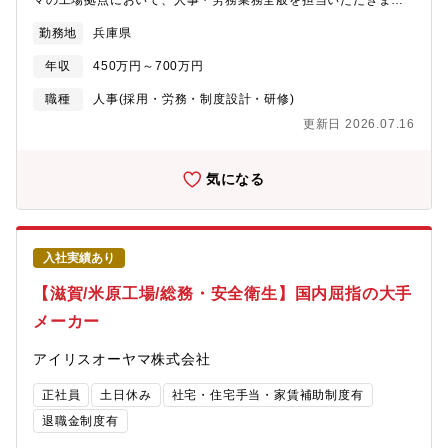
マの工場拠点において、人事・労務業務全般を担当いただきま
入業務プロセス設計・部内関連部門と連携し、グループ内契約運
す。工場長や各部門担当、本部の人事部と連携しながら、採用、
賃・保険適用や、最適輸送ルートを検討【配属】物流本部 貿
勤務地
兵庫県
労務、教育など幅広く担当いただくポジションです。人事の専門
易・海外物流企画部 貿易プロセスデザイン課 【部のミッショ
性を活かしながら、「工場経営を人の面から支えるパートナー」
ン】パナソニックグループのサプライチェーンがグローバル化す
年収
450万円～700万円
として幅広く活躍いただきます。◇人事・労務管理・労務管理、
る一方で、日本国内では物流業界の2024年問題、国際物流では地
労務指導・社会保険手続き・年末調整対応・入退社手続き・各種
政学リスクの顕在化による国際輸送の混乱、紅海での船舶への攻
職種
人事(採用・労務・制度設計・研修)
証明書発行・人事関連問い合わせ窓口・社員面談・ハラスメント
撃等、グループ各事業の事業競争力を阻害する様々な課題を抱え
更新日 2026.07.16
相談対応・産前産後休業・育児休業者対応・休職・復職者対応◇
ています。貿易・海外物流企画部ではグループの共通貿易基盤の
採用業務・高卒採用・契約従業員採用・障がい者採用・工場見学
構築、輸出入業務の最適化、貿易物流の効率化を事業会社と一緒
対応・学校訪問、各種採用イベント運営◇法令対応・コンプライ
に推進しています。具体的には、業務プロセス改善やDX化を通じ
気になる
アンス・労働基準監督署対応・36協定運用・ストレスチェック運
て、最適なソリューションを企画することや、貨物輸送パートナ
営・得意先監査対応・コンプライアンス管理・指導・安全衛生活
ーの選定、料金などの集中交渉を推進することで、戦略的にサプ
動サポート【企業特徴】アイリスグループは「快適生活」をキー
ライチェーンの最適化を目指しています。また、関税法順守や環
ワードに、生活者の潜在的な不満を解消するソリューション型商
境物流など物流・貿易にまつわる関連法規へのコンプライアンス
入社実績あり
品で、暮らしをより豊かで快適にするためのものづくりを行って
順守といったグループガバナンスからも事業活動をサポートし、
きました。不満解消型商品として代表的なのが、クリア収納ケー
競争力強化への貢献取組を行っています。【貿易プロセスデザイ
【滋賀/米原工場/総務・安全衛生】国内屈指の大手
スです。中身が見えない潜在的不満に注目し、世界初の透明の収
ン課のミッション】・パナソニックグループ全体のグローバル貿
メーカー
納ケースを開発しました。日本で大ヒットした後、海外にもニー
易取引を支える、全社標準貿易システムの構築、及び維持運営を
ズがあると考え、アメリカとヨーロッパで販売。日本と同じく欧
リードする・事業会社の海外新規事業の立ち上げ支援＆商物流設
アイリスオーヤマ株式会社
米で大ヒットし、世界中の収納ケースが透明に変わりました。こ
計を提案、グローバル事業拡大を支える貿易プロセスを構築す
うして「しまう収納」から「探す収納」へとその概念を変えたこ
る・グループ全体最適・各事業SCM最適化に向け、現行の商流・
正社員
土日休み
社宅・住宅手当・家賃補助制度有
とで、世界の収納文化を変えました。世の中は常に変化してお
業務課題に対する最適な解決施策を効率化・高度化の視点から提
り、想定外の出来事も起こります。移り行く時代の変化にスピー
案し、事業競争力の強化に向けた貢献を行う【キャリアパス】・
退職金制度有
ディに対応し、グループ力を最大限に活用すること。それが新し
グループ全事業会社の各グローバルサプライチェーン最適化の仕