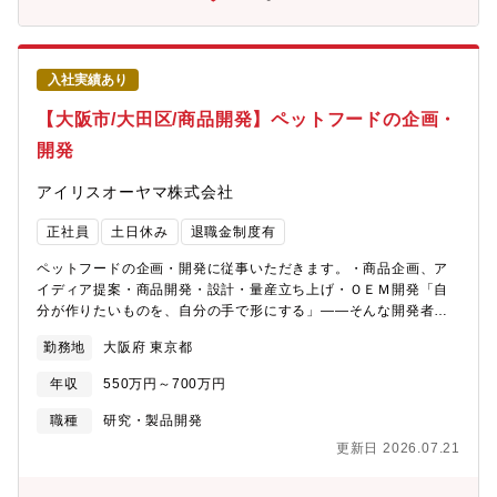
見直し・提示を行います。③有機雇用年俸社員おおむね50歳以上
の方を対象にしております。上記②と同様に毎年年俸の見直し・
提示を行います。また、退職金は対象外となります。契約期間は1
年ごとの更新です。※年棒社員でご入社いただいた後、正社員へ
入社実績あり
待遇変更を行う場合もあります。※いずれの雇用パターンでも初
期契約期間（3-6ヶ月）を設ける場合があります。
【大阪市/大田区/商品開発】ペットフードの企画・
開発
アイリスオーヤマ株式会社
正社員
土日休み
退職金制度有
ペットフードの企画・開発に従事いただきます。・商品企画、ア
イディア提案・商品開発・設計・量産立ち上げ・ＯＥＭ開発「自
分が作りたいものを、自分の手で形にする」――そんな開発者の
夢を、当社なら実現できます。毎週開催される新商品開発会議
勤務地
大阪府 東京都
で、社長が即断即決。アイデアがすぐに商品化されるチャンスあ
り。若手でもプロジェクトリーダーとして、開発の全工程を主
年収
550万円～700万円
導。金型などの開発投資を惜しまないため、挑戦的な商品も実現
可能。関連部署への指示・調整も含め、裁量と責任を持って開発
職種
研究・製品開発
を進められます。【開発可能性のある製品例】・犬猫ドライフー
更新日 2026.07.21
ド・レトルト、缶詰、ジャーキーなどのOEM、ODMレシピ開発な
ど★求める人物像・なにより「ペットが大好き」で実際に犬や猫