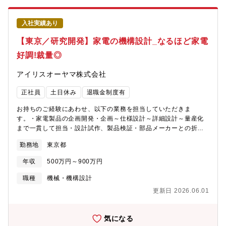
し、工程課題の改善予防・対処が品質管理課のミッションです。
は品質保証課でお客さん目線で工場の品質を見てもらいます。品
主な業務内容として、下記の内容があります。①工場内品質改
質保証部には保証課、管理課、企画課の３部課があり、ローテー
入社実績あり
善、②品質基準作成、③異常ロット対応、④新製品開発における
ションを行いながら、また、海外工場のメンバーとかかわりあい
審査【募集背景】■自動車業界にて、電動化、更には自動運転化が
ながら一連の品質保証のスキルを身につけることができます。並
【東京／研究開発】家電の機構設計_なるほど家電
進められており、自動車に搭載される電気回路に使用されている
行して自分に合った業務、ポジションを視野に入れたキャリアパ
好調!裁量◎
アルミ電解コンデンサの需要も大きくなっております。当社の導
スの選択が可能です。
電性高分子ハイブリッドアルミ電解コンデンサは、品質面等にて
アイリスオーヤマ株式会社
コンペチターより先行しており、世界で大きなシェアを獲得して
います。そういった背景の中、顧客からの品質に関する要求はま
正社員
土日休み
退職金制度有
すます高まり、より高い品質基準を維持するために、品質保証の
リソースを充実させる必要があります。【この仕事を通じて得ら
お持ちのご経験にあわせ、以下の業務を担当していただきま
れること】■部門内だけではなく、工場内の各機能や大阪(門真)に
す。・家電製品の企画開発・企画～仕様設計～詳細設計～量産化
ある本部機能、海外工場(マレーシア)等のあらゆる関係先と連携す
まで一貫して担当・設計試作、製品検証・部品メーカーとの折
る為、幅広い人脈・コミュニケーション能力が得られます。■国内
衝・量産立ち上げ【開発可能性のある製品例】・エアコン・冷蔵
外を問わず、多くの自動車メーカーにグローバルシェアNo１であ
勤務地
東京都
庫(大型白物家電）・サイクロンクリーナー・調理家電（ミキサー/
り、かつ、高品質の導電性高分子ハイブリッドアルミ電解コンデ
電子レンジ等）・空調家電（サーキュレーター/扇風機等）・電子
ンサを供給するということは、世界の自動車産業を支えることい
年収
500万円～900万円
文具（シュレッダー/ラミネーター等）・理美容家電など同社は、
うやりがい。【職場の雰囲気】■職場全体の3割以上が20代～30代
自社で企画から開発、製造まで一貫して行っており裁量権をもっ
職種
機械・機構設計
のキャリア入社者で構成されています。キャリア入社者も馴染み
て働くことができる環境です。■こんな方が当社で活躍されていま
易い雰囲気です。部署内は幅広い年齢・性別・国籍の方が就業し
更新日 2026.06.01
す・30代～50代活躍中。経験豊かなキャリア社員が活躍していま
ており、常に会話・対話を通して業務遂行し、キャリア入社の方
す。・自分のアイデアを具現化したい・いつも新しい分野に目標
も活躍していただいております。【キャリアパス】■まずは品質保
を持ちチャレンジできる人・失敗しても次に活かせるプラス思
気になる
証課で解析スキル（統計的手法、分析装置を使用した観察等、ツ
考・量産品に携わることに喜びを感じられる（多くの人に使われ