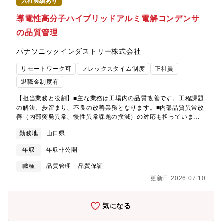
入社実績あり
が、私たち品質保証部のミッションです。【品質保証課のミッシ
ョン】■製品やサービスの品質を確保し、顧客満足を向上させるこ
導電性高分子ハイブリッドアルミ電解コンデンサ
とが品質保証課のミッションです。主な業務内容として、下記の
の品質管理
内容があります。①お客様品質対応（要望資料の提出/クレーム対
応 など）、②グローバル再発防止、③工場内品質改善、④変更
パナソニックインダストリー株式会社
申請管理【募集背景】■自動車業界にて、電動化、更には自動運転
化が進められており、自動車に搭載される電気回路に使用されて
リモートワーク可
フレックスタイム制度
正社員
いるアルミ電解コンデンサの需要も大きくなっております。■当社
の導電性高分子ハイブリッドアルミ電解コンデンサは、品質面等
退職金制度有
にてコンペチターより先行しており、世界で大きなシェアを獲得
【担当業務と役割】■主な業務は工場内の品質改善です。工程課題
しています。そういった背景の中、顧客からの品質に関する要求
の解決、歩留まり、不良の改善業務となります。■内部品質異常改
はますます高まり、より高い品質基準を維持するために、品質保
善（内部突発異常、慢性異常課題の撲滅）の対応も担っていま
証のリソースを充実させる必要があります。【この仕事を通じて
す。【具体的な仕事内容】■工程内品質改善及び異常ロット対応と
得られること】■部門内だけではなく、工場内の各機能や大阪(門
勤務地
山口県
して、原因調査、改善案の立案、改善検討、効果確認、導入・落
真)にある本部機能、海外工場(マレーシア)等のあらゆる関係先と
とし込みを実施していきます。【配属部門】デバイスソリューシ
連携する為、幅広い人脈・コミュニケーション能力が得られま
年収
年収非公開
ョン事業部 山口品質保証部【品質保証部のミッション】■自動車
す。■国内外を問わず、多くの自動車メーカーにグローバルシェア
業界では、電動化、更には自動運転化が進められており、自動車
No１であり、かつ、高品質の導電性高分子ハイブリッドアルミ電
職種
品質管理・品質保証
に搭載される電気回路に使用されているアルミ電解コンデンサの
解コンデンサを供給するということは、世界の自動車産業を支え
更新日 2026.07.10
需要も大きくなり、品質水準も高まっています。自動車に搭載さ
るこというやりがい。【職場の雰囲気】■職場全体の3割以上が20
れる部品（アルミ電解コンデンサ）を設計開発・製造をしている
代～30代のキャリア入社者で構成されています。キャリア入社者
工場として、品質を安定向上させつつ増産目標を必達するという
も馴染み易い雰囲気です。部署内は幅広い年齢・性別・国籍の方
気になる
難しい局面を乗り越えることが、私たち品質保証部のミッション
が就業しており、常に会話・対話を通して業務遂行し、キャリア
です。【品質管理課のミッション】■製品やサービスの品質を確保
入社の方も活躍していただいております。【キャリアパス】■まず