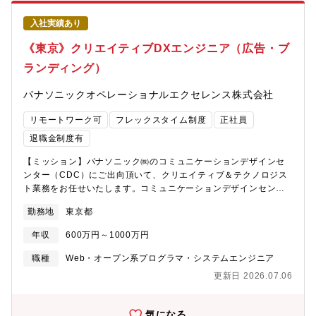
願・権利化と知的財産の幅広い活用をおこない、競合他社に対す
る事業の優位性と安全の確保、併せて様々なビジネスパートナー
入社実績あり
との「共創」を実現するための活動をグローバルに推進していま
す。なかでもデータ利活用、DX、生成AI、著作権等に代表される
《東京》クリエイティブDXエンジニア（広告・ブ
社会・事業環境の大幅な変化の中、同社ではモノ売りからコト事
ランディング）
業の創出が強く求められており、それに伴い知財ポートフォリオ
の組替えに基づく知財活用（ライセンス、売却等）を加速させて
パナソニックオペレーショナルエクセレンス株式会社
います。また新規事業の開拓などの活発な動きに伴い、業務委
託、共同開発、協業、M&A等の各種事業関連契約の件数が増加し
リモートワーク可
フレックスタイム制度
正社員
ており、当該契約における知的財産関連の取扱いに関し知財部門
の役割・お役立ちが増加しており、この法務関連業務のさらなる
退職金制度有
充実が必要となっています。【本ポジションの魅力点】■グローバ
【ミッション】パナソニック㈱のコミュニケーションデザインセ
ルサイズでの知的財産の課題に向き合っていることを実感できま
ンター（CDC）にご出向頂いて、クリエイティブ＆テクノロジス
す。■日本を代表する企業で、幅広い事業に関係する様々な技術、
ト業務をお任せいたします。コミュニケーションデザインセンタ
知的財産に触れる経験を積むことできます。■技術開発・知的財産
ーはクリエイティブディレクターやアートディレクター、グラフ
権の取得・事業化・知的財産の活用、そして次の技術開発という
勤務地
東京都
ィックデザイナー、UIUXのディレクター/デザイナーなど様々なバ
大きな流れを感じながら、当社の知的財産について、世界の大企
ックグラウンドを持つメンバーが集まっているインハウスクリエ
業と向き合って活躍できます。【職場の雰囲気】■新卒、キャリア
年収
600万円～1000万円
イティブ組織です。本ポジションでは、AIやテクノロジーを活用
入社、技術等他職種経験等、多様な人材が在籍し、自分の強みと
しながら、クリエイティブの「表現」だけでなく「作り方そのも
他メンバーとの強みを相互にリスペクトしながら、協働で仕事を
職種
Web・オープン系プログラマ・システムエンジニア
の」を進化させることを期待しております。AIを活用した新しい
進めています。■好奇心・向上心・チャレンジ精神の高い集団であ
更新日 2026.07.06
表現手法の開発、制作プロセスの効率化／自動化を推進頂きま
り、学びあうカルチャーが根付いており、自身のスキルアップ・
す。グローバル展開の拡大フェーズ（今後40～50%へ）組織強化
相互研鑽しやすい環境です。■昨今はDXカルチャーづくりを加速
のフェーズにあり、即戦力として価値発揮いただける方を求めて
しており、実践的にスキルアップを図る機会・情報共有の機会が
気になる