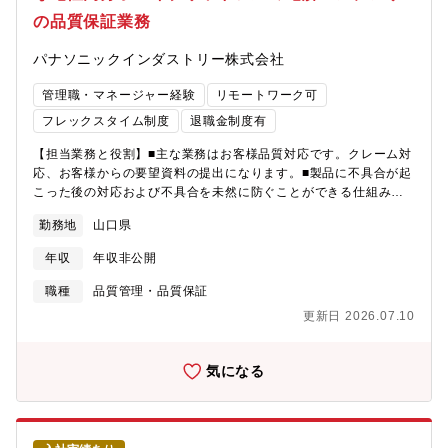
販売。日本と同じく欧米で大ヒットし、世界中の収納ケースが透
の品質保証業務
明に変わりました。こうして「しまう収納」から「探す収納」へ
とその概念を変えたことで、世界の収納文化を変えました。世の
パナソニックインダストリー株式会社
中は常に変化しており、想定外の出来事も起こります。移り行く
時代の変化にスピーディに対応し、グループ力を最大限に活用す
管理職・マネージャー経験
リモートワーク可
ること。それが新しい需要と市場を創造することであり、使命だ
と考えます。アイリスグループはこれからも、企業理念にあるよ
フレックスタイム制度
退職金制度有
うに「健全な成長を続けることにより社会貢献する」企業であり
【担当業務と役割】■主な業務はお客様品質対応です。クレーム対
続けます。【採用時の雇用形態】■3パターンでの採用可能性がご
応、お客様からの要望資料の提出になります。■製品に不具合が起
ざいます。①正社員いわゆる無期契約の採用です。ただし入社初
こった後の対応および不具合を未然に防ぐことができる仕組みを
年度のみ年俸制を採用しております。ご提案の想定年収が業績や
作ります。その結果、品質安定化を継続的に行いお客様からの満
残業時間の増減で変動することを極力防ぐことを目的にしていま
勤務地
山口県
足度向上を推進していくことがこの仕事の大切な役割です。【具
す。ご経験や能力に応じた社内等級を想定し、一時金や各種手当
体的な仕事内容】■クレーム対応は受付、履歴調査、現品解析、原
を含めた年俸をご案内します。2年目より社内規定に沿って等級を
年収
年収非公開
因特定、対策の実施、報告書作成の流れになります。■原因が当工
付与し、年収を決定致します。②無期雇用年俸社員上記①とは異
場にある場合は設計および工程設計からの見直しのリーダーとし
なり、2年目以降も能力・職務・業務量等に応じた年俸の見直し・
職種
品質管理・品質保証
て業務推進します。■お客様からのＷｅｂ会議要望時の対応など
提示を行います。③有機雇用年俸社員おおむね50歳以上の方を対
更新日 2026.07.10
【配属部門】デバイスソリューション事業部 山口品質保証部
象にしております。上記②と同様に毎年年俸の見直し・提示を行
【品質保証部のミッション】■自動車業界では、電動化、更には自
います。また、退職金は対象外となります。契約期間は1年ごとの
動運転化が進められており、自動車に搭載される電気回路に使用
更新です。※年棒社員でご入社いただいた後、正社員へ待遇変更
気になる
されているアルミ電解コンデンサの需要も大きくなり、品質水準
を行う場合もあります。※いずれの雇用パターンでも初期契約期
も高まっています。自動車に搭載される部品（アルミ電解コンデ
間（3-6ヶ月）を設ける場合があります。
ンサ）を設計開発・製造をしている工場として、品質を安定向上
させつつ増産目標を必達するという難しい局面を乗り越えること