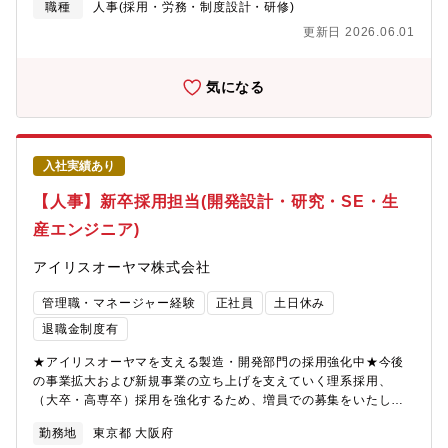
飲料の製造を始め年間200人以上のキャリア採用を行っており工場
職種
人事(採用・労務・制度設計・研修)
作業員の採用を強化しております。前職の採用経験を活かしスキ
更新日 2026.06.01
ルアップが叶えられる環境です。採用人数、金額規模間も大幅な
スキルアップが可能です。得意分野からお任せしますので、ぜひ
面接でお話ください！■やりがい東北にとどまらず、全国でも注目
気になる
されている同社にて採用活動を通じた企業ブランディングの向上
を実現してください。全国の工場人事・工場長と協力しながら採
用人数の獲得を目指していただくため、周りを巻き込む行動力・
人間力が重要です。あなたのスキルを活かしませんか？■働く環境
入社実績あり
についてメンバー：仙台6名・東京1名の7名チームです。男女比
（5：5）平均年齢：34歳環境：東北地方にも現業担当がいるた
【人事】新卒採用担当(開発設計・研究・SE・生
め、西日本・東日本で分割した採用を予定しています。
産エンジニア)
アイリスオーヤマ株式会社
管理職・マネージャー経験
正社員
土日休み
退職金制度有
★アイリスオーヤマを支える製造・開発部門の採用強化中★今後
の事業拡大および新規事業の立ち上げを支えていく理系採用、
（大卒・高専卒）採用を強化するため、増員での募集をいたしま
す。◆担当業務・大学、研究室訪問・インターンシップの企画立
勤務地
東京都 大阪府
案～運営まで・会社説明会実施・面接対応（1次～最終面接アテン