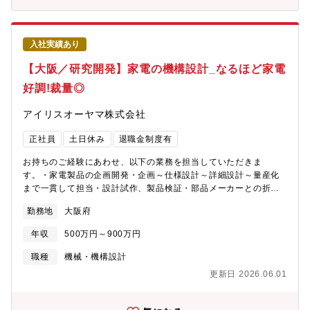
ール）の向上を図っていただきます。品質保証部には保証課、管
るものを作る、売上に貢献する）・商品開発、技術開発にチャレ
理課、企画課の３部課があり、ローテーションを行いながら、ま
ンジしたい
た、海外工場のメンバーとかかわりあいながら一連の品質保証の
スキルを身につけることができます。■並行して自分に合った業
入社実績あり
務、ポジションを視野に入れたキャリアパスの選択が可能です。
【大阪／研究開発】家電の機構設計_なるほど家電
好調!裁量◎
アイリスオーヤマ株式会社
正社員
土日休み
退職金制度有
お持ちのご経験にあわせ、以下の業務を担当していただきま
す。・家電製品の企画開発・企画～仕様設計～詳細設計～量産化
まで一貫して担当・設計試作、製品検証・部品メーカーとの折
衝・量産立ち上げ【開発可能性のある製品例】・エアコン・冷蔵
勤務地
大阪府
庫(大型白物家電）・サイクロンクリーナー・調理家電（ミキサー/
電子レンジ等）・空調家電（サーキュレーター/扇風機等）・電子
年収
500万円～900万円
文具（シュレッダー/ラミネーター等）・理美容家電など同社は、
自社で企画から開発、製造まで一貫して行っており裁量権をもっ
職種
機械・機構設計
て働くことができる環境です。■こんな方が当社で活躍されていま
更新日 2026.06.01
す・30代～50代活躍中。経験豊かなキャリア社員が活躍していま
す。・自分のアイデアを具現化したい・いつも新しい分野に目標
を持ちチャレンジできる人・失敗しても次に活かせるプラス思