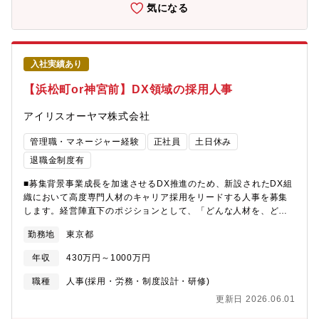
を飼ってらっしゃる方・自分のアイデアを具現化したい方・好奇
気になる
心を持ち、新しい分野に目標を持ちチャレンジできる方・量産品
に携わることに喜びを感じられる方（多くの人に使われるものを
作ること）
入社実績あり
【浜松町or神宮前】DX領域の採用人事
アイリスオーヤマ株式会社
管理職・マネージャー経験
正社員
土日休み
退職金制度有
■募集背景事業成長を加速させるDX推進のため、新設されたDX組
織において高度専門人材のキャリア採用をリードする人事を募集
します。経営陣直下のポジションとして、「どんな人材を、どの
タイミングで、どう獲得するか」採用戦略の構想から実行まで、
勤務地
東京都
一気通貫で担っていただきます。■ポジションのミッションDX領
域における要人材の獲得を通じて、アイリスオーヤマの次世代事
年収
430万円～1000万円
業・組織づくりを推進すること。単なるオペレーションではな
く、「事業・経営視点を持った“攻めの採用人事”」としてご活躍い
職種
人事(採用・労務・制度設計・研修)
ただきます。■業務内容DX推進組織の担当人事として、以下業務
更新日 2026.06.01
をお任せします。・DX領域における採用戦略・採用計画の立案・