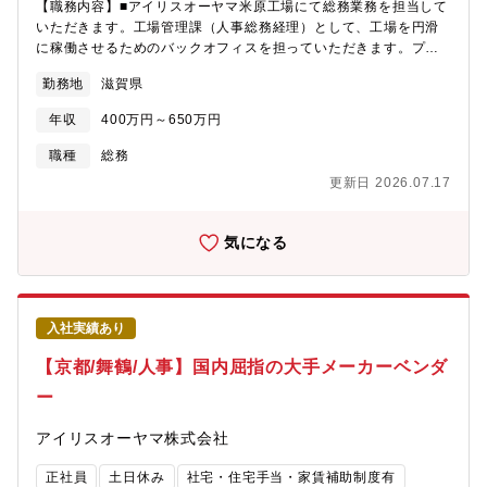
【職務内容】■アイリスオーヤマ米原工場にて総務業務を担当して
い需要と市場を創造することであり、使命だと考えます。アイリ
事に携わることができ、非常に大きなスケールで、自己成長にチ
いただきます。工場管理課（人事総務経理）として、工場を円滑
スグループはこれからも、企業理念にあるように「健全な成長を
ャレンジできます・グループ内の各事業会社の多岐にわたる他職
に稼働させるためのバックオフィスを担っていただきます。プロ
続けることにより社会貢献する」企業であり続けます。【採用時
種メンバー（営業、マーケティング、購買、経理、情報など）と
フェッショナルな方のご応募をお待ちしております。【担当業務
の雇用形態】■3パターンでの採用可能性がございます。①正社員
接する機会が多く、豊富な人脈を形成することができます・グロ
勤務地
滋賀県
例】・安全衛生管理・固定資産・備品、消耗品などの管理・産業
いわゆる無期契約の採用です。ただし入社初年度のみ年俸制を採
ーバルに点在する全世界のロジスティクスメンバーと仕事を共に
廃棄物の管理・保安防災業務・社内外の慶弔業務・従業員の健康
用しております。ご提案の想定年収が業績や残業時間の増減で変
する機会が多く、将来的に海外勤務も可能です・適切なローテー
年収
400万円～650万円
管理・官公庁/地域との渉外など【企業特徴】アイリスグループは
動することを極力防ぐことを目的にしています。ご経験や能力に
ションと人材開発の体制を用意できる環境が整っており、物流部
「快適生活」をキーワードに、生活者の潜在的な不満を解消する
応じた社内等級を想定し、一時金や各種手当を含めた年俸をご案
門におけるグローバルエキスパートとしてキャリア形成が可能で
職種
総務
ソリューション型商品で、暮らしをより豊かで快適にするための
内します。2年目より社内規定に沿って等級を付与し、年収を決定
す
更新日 2026.07.17
ものづくりを行ってきました。不満解消型商品として代表的なの
致します。②無期雇用年俸社員上記①とは異なり、2年目以降も能
が、クリア収納ケースです。中身が見えない潜在的不満に注目
力・職務・業務量等に応じた年俸の見直し・提示を行います。③
し、世界初の透明の収納ケースを開発しました。日本で大ヒット
有機雇用年俸社員おおむね50歳以上の方を対象にしております。
気になる
した後、海外にもニーズがあると考え、アメリカとヨーロッパで
上記②と同様に毎年年俸の見直し・提示を行います。また、退職
販売。日本と同じく欧米で大ヒットし、世界中の収納ケースが透
金は対象外となります。契約期間は1年ごとの更新です。※年棒社
明に変わりました。こうして「しまう収納」から「探す収納」へ
員でご入社いただいた後、正社員へ待遇変更を行う場合もありま
とその概念を変えたことで、世界の収納文化を変えました。世の
す。※いずれの雇用パターンでも初期契約期間（3-6ヶ月）を設け
入社実績あり
中は常に変化しており、想定外の出来事も起こります。移り行く
る場合があります。
時代の変化にスピーディに対応し、グループ力を最大限に活用す
【京都/舞鶴/人事】国内屈指の大手メーカーベンダ
ること。それが新しい需要と市場を創造することであり、使命だ
ー
と考えます。アイリスグループはこれからも、企業理念にあるよ
うに「健全な成長を続けることにより社会貢献する」企業であり
アイリスオーヤマ株式会社
続けます。【採用時の雇用形態】■3パターンでの採用可能性がご
ざいます。①正社員いわゆる無期契約の採用です。ただし入社初
正社員
土日休み
社宅・住宅手当・家賃補助制度有
年度のみ年俸制を採用しております。ご提案の想定年収が業績や