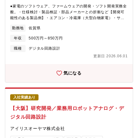
●家電のソフトウェア、ファームウェアの開発・ソフト開発実務全
般。・仕様検討・製品検証・部品メーカーとの折衝など【開発可
能性のある製品例】・エアコン・冷蔵庫（大型白物家電）・サイ
クロンクリーナー・調理家電（ミキサー/電子レンジ等）・空調家
勤務地
佐賀県
電（サーキュレーター/扇風機等）・電子文具（シュレッダー/ラミ
ネーター等）・理美容家電★募集している人材のイメージ・自分
年収
500万円～850万円
のアイデアを具現化したい・いつも新しい分野に目標を持ちチャ
レンジできる人・失敗しても次に活かせるプラス思考・量産品に
職種
デジタル回路設計
携わることに喜びを感じられる（多くの人に使われるものを作
更新日 2026.06.01
る、売上に貢献する）
気になる
入社実績あり
【大阪】研究開発／業務用ロボットアナログ・デ
ジタル回路設計
アイリスオーヤマ株式会社