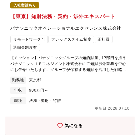
入社実績あり
【東京】知財法務・契約・渉外エキスパート
パナソニックオペレーショナルエクセレンス株式会社
リモートワーク可
フレックスタイム制度
正社員
退職金制度有
【ミッション】パナソニックグループの知的財産、IP部門を担う
パナソニックＩＰマネジメント株式会社にて知財渉外業務を中心
にお任せいたします。グループが保有する知財を活用した戦略的
な活用や、DX化、生成AIの台頭による知財ポートフォリオの組み
勤務地
東京都
換えが急務となっております。事業会社と連携して事業活動を理
解し、今後の方向性を踏まえ全社横断的なライセンスアウト及び
年収
900万円～
ライセンスインに関する戦略立案と実行を担っていただける方を
中途採用で募集する運びとなりました。【具体的な仕事内容】■特
職種
法務・知財・特許
許権・著作権の戦略策定とその実行■英語を用いて外国企業との交
更新日 2026.07.10
渉業務■契約締結に関連する契約条件検討・契約書策定■各種相談
への法務的な検討・アドバイスなど【募集背景】パナソニックが
目指す物と心の両面での豊かさに満ちた「理想の社会」の実現に
気になる
向けた取り組みを支えるため、知的財産部門では事業・研究開
発・知財が三位一体となって知財戦略を立案し、グローバルな出