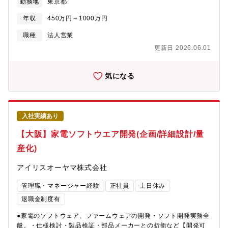
勤務地
東京都
入事例https://www.irisohyama.co.jp/led/houjin/case-studies/
年収
450万円～1000万円
職種
法人営業
更新日 2026.06.01
気になる
入社実績あり
【大阪】家電ソフトウエア開発(企画/詳細設計/量
産化)
アイリスオーヤマ株式会社
管理職・マネージャー経験
正社員
土日休み
退職金制度有
●家電のソフトウェア、ファームウェアの開発・ソフト開発実務全
般。・仕様検討・製品検証・部品メーカーとの折衝など【開発可