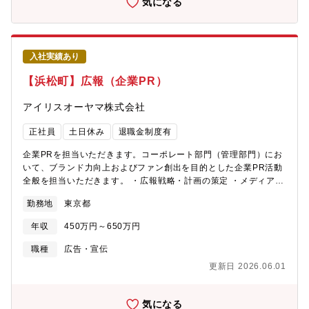
気になる
考・量産品に携わることに喜びを感じられる（多くの人に使われ
るものを作る、売上に貢献する）・商品開発、技術開発にチャレ
ンジしたい
入社実績あり
【浜松町】広報（企業PR）
アイリスオーヤマ株式会社
正社員
土日休み
退職金制度有
企業PRを担当いただきます。コーポレート部門（管理部門）にお
いて、ブランド力向上およびファン創出を目的とした企業PR活動
全般を担当いただきます。 ・広報戦略・計画の策定 ・メディアリ
レーション ・プレスリリース作成・配信 ・社内向け広報（社内報
勤務地
東京都
の取材・執筆）など 【採用時の雇用形態】■3パターンでの採用可
能性がございます。①正社員いわゆる無期契約の採用です。ただ
年収
450万円～650万円
し入社初年度のみ年俸制を採用しております。ご提案の想定年収
が業績や残業時間の増減で変動することを極力防ぐことを目的に
職種
広告・宣伝
しています。ご経験や能力に応じた社内等級を想定し、一時金や
更新日 2026.06.01
各種手当を含めた年俸をご案内します。2年目より社内規定に沿っ
て等級を付与し、年収を決定致します。②無期雇用年俸社員上記
①とは異なり、2年目以降も能力・職務・業務量等に応じた年俸の
気になる