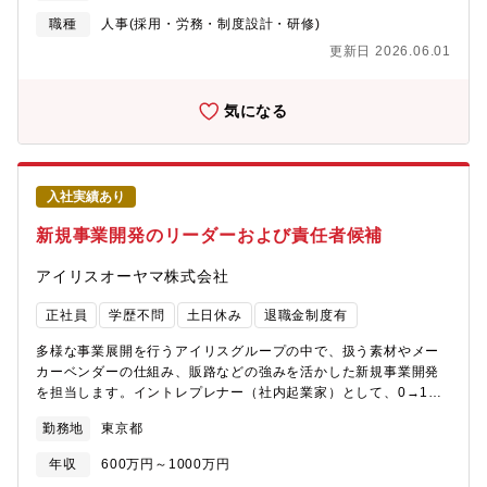
な動きに伴い、業務委託、共同開発、協業、M&A等の各種事業関
画/人材ポートフォリオ設計/組織設計・見直し・各子会社の人事課
連契約の件数が増加しており、当該契約における知的財産関連の
職種
人事(採用・労務・制度設計・研修)
題分析および改善施策の企画・人事戦略に関する専門的観点での
取扱いに関し知財部門の役割・お役立ちが増加しており、この法
更新日 2026.06.01
提言・資料作成2. 採用戦略・採用高度化（国内・海外子会社）・
務関連業務のさらなる充実が必要となっている。【この仕事を通
グループ全体の採用戦略・方針の設計・国内外子会社の採用計
じて得られること】■グローバルサイズでの知的財産の課題に向き
画・要件定義支援・採用プロセス・基準の標準化、改善・人材紹
合っていることを実感できます。業界の最先端で活動をしてお
気になる
介会社・採用媒体・現地パートナーへの専門的対応・採用KPI設
り、我々の活動の結果、世界の判例や法律が出来ます。■日本を代
計、データ分析、改善提案3. 人事制度設計・制度専門対応・グル
表する企業で、幅広い事業に関係する様々な技術、知的財産に触
ープ共通人事制度（等級・評価・報酬）の設計・改定・国内子会
れる経験を積むことできます。■技術開発・知的財産権の取得・事
社への制度展開・運用支援・海外子会社向け制度ローカライズ方
業化・知的財産の活用、そして次の技術開発という大きな流れを
入社実績あり
針の検討・評価制度の設計・運用改善、制度ドキュメント整備・
感じながら、当社の知的財産について、世界の大企業と向き合っ
人事規程・ガイドライン改定に関する専門的対応4. 国内外子会社
て活躍できます。【職場の雰囲気】■新卒、キャリア入社、技術等
新規事業開発のリーダーおよび責任者候補
への人事専門支援・国内子会社・海外子会社人事担当へのアドバ
他職種経験等、多様な人材が在籍し、自分の強みと他メンバーと
イス・伴走支援・本社と子会社の橋渡し（専門領域）・子会社人
の強みを相互にリスペクトしながら、協働で仕事を進めていま
アイリスオーヤマ株式会社
事のレベルアップ・標準化支援【職種の位置づけについて】人事
す。■好奇心・向上心・チャレンジ精神の高い集団であり、学びあ
専門家としての関与が中心となります。（非管理職）そのため、
うカルチャーが根付いており、自身のスキルアップ・相互研鑽し
正社員
学歴不問
土日休み
退職金制度有
メンバー育成や評価などは対象外としています。【求める人物
やすい環境です。■昨今はDXカルチャーづくりを加速しており、
像】管理職にならずとも、戦略人事に深く関われるポジションで
多様な事業展開を行うアイリスグループの中で、扱う素材やメー
実践的にスキルアップを図る機会・情報共有の機会が増えている
す。国内外子会社を含むグループ人事を俯瞰できる、人事の「仕
カーベンダーの仕組み、販路などの強みを活かした新規事業開発
環境です。■在宅勤務中心に業務を進め、必要に応じて出社すると
組み・質」を高める役割に集中できる方を募集します。・マネジ
を担当します。イントレプレナー（社内起業家）として、0→1フ
いう業務スタイルが多いです。【キャリアパス】様々なパナソニ
メントではなく「専門性」で価値を発揮したい方・人事制度や戦
ェーズの事業開発の提案から実行までを行い、その旗振り役（リ
ック事業に対応している会社であり、新たな事業領域へのキャリ
勤務地
東京都
略を深く考え、構造化できる方・グループ全体最適を意識して行
ーダー・マネージャー候補）を担います。■担当する業務イメー
ア、または権利取得から契約・ライセンス・渉外・戦略などへと
動できる方・将来的に人事の第一線エキスパートとして活躍した
ジ・新規事業開発にかかる業務全般（事業企画・戦略設計・実
知財領域をマルチ人材へのキャリアデザイン可能です。【採用に
年収
600万円～1000万円
い方
行）・事業計画策定・市場・競合の分析をもとにした事業提案・
ついて】※大阪、東京2拠点での募集です。パナソニック オペレ