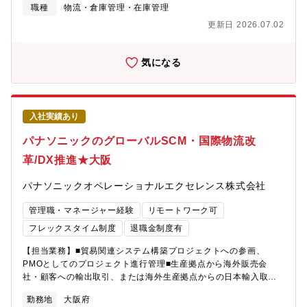
なっている為、効率的ソリューション、オペレーション力を発揮
職種
物流・倉庫管理・在庫管理
つ設計部隊という「強力な手札」がすでに揃っています。あなた
できる人財を募集する運びとなりました。【業務内容】■物流ソリ
が描いた戦略を、確実に実行・形にできる環境です。【同社の環
更新日 2026.07.02
ューション（輸配送/倉庫荷役/業務効率化）の提供■複数事業会社
境】 営業と技術者が同じフロアで働いています。あちこちで「こ
での共同配送/共同運営の企画・実践■国内物流センター拠点の運
の案件、どう解決しようか？」と活発な相談が飛び交う和気あい
営力、経営管理能力の強化■取引事業会社、国内物流拠点のパイプ
気になる
あいとした雰囲気。営業が孤立することなく、会社全体で一つの
役として物流課題解決策を企画実践■輸配送パートナーと連携した
プロジェクトを完遂させる一体感があります。 【企業の魅力】◆
効率的な物流網設計、配車管理、物流品質指導、トラブル対応■構
盛和塾で経営哲学を学ばれた代表が創出する風土『全従業員の物
内パートナーと連携した生産性向上企画、保管効率アップの実
心両面の幸福を追求する』の理念のもと、仕事に打ち込める「仕
現、品質指導、トラブル対応【魅力】■パナソニック国内事業会社
事環境（物）」と、将来まで安心できる「生活支援（心）」の両
入社実績あり
のSCM戦略・物流戦略立案に参画することができます。■３PL会
面を大切にしています。単なる制度の充実にとどまらず、「全従
社としてオペレーション管理をしているため、成果を合理化金額
パナソニックのグローバルSCM・国際物流改
業員の物心両面の幸福を追求する」という経営理念のもと、従業
として体感できます。■全国輸配送パートナー、倉庫構内パートナ
員ファーストな環境づくりを続けています。◆経営基盤創業50年
革/DX推進★大阪
ーとの密接な業務連携により、物流現場における現場改善スキ
以上で培った、制御・検査技術を核にした一気通貫の開発力と、
ル、管理スキル、戦略立案スキルが向上します。【配属先】・物
安定した製造業顧客基盤。大手企業のFA機器と連携が図れ『八光
パナソニックオペレーショナルエクセレンス株式会社
流本部社内異動者／キャリア入社も多く、様々なバックボーンを
オートメションに頼めばできないものはない』と言わしめる、設
持ったメンバーが集って、フラットに業務を推進しています。既
計・開発・製造・現地調整まで 一気通貫の対応で培った技術力と
管理職・マネージャー経験
リモートワーク可
存の物流知識やIT改革を核に、新しい事に新しいやり方を持って
実績◆福岡・博多近郊で、転勤なし勤務地は福岡県中心地。博多
挑戦していく部門です。【キャリアパス】■国内物流拠点で構内業
フレックスタイム制度
退職金制度有
駅から電車で2駅とアクセス抜群の立地です。転勤はなく、「福岡
務/輸配送業務での責任者/担当者となりますが、様々な職務を体験
で腰を据えて働きたい」「マイホームから通い続けたい」という
【担当業務】■貿易関連システム構築プロジェクトへの参画、
いただき、総合的なスキルを身に付けることも可能です。■例え
ライフプランが叶います。【募集背景】新規採用【組織構成】営
PMOとしてのプロジェクト進行管理■生産拠点から海外販売会
ば、物流本部への異動によりパナソニック事業会社の物流課題解
業部５名
社・顧客への輸出取引、または海外生産拠点からの日本輸入取引
決に能力を発揮することもできます。戦略部門への異動により、
における、貿易と取引設計コンサル＆最適業務プロセスソリュー
SCM戦略立案スキルを向上することもできます
勤務地
大阪府
ション提供■高度な貿易物流ノウハウを元に、現状課題を抽出し、