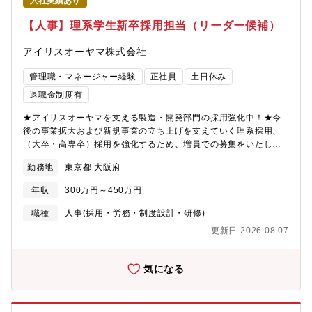
入社実績あり
【人事】理系学生新卒採用担当（リーダー候補）
アイリスオーヤマ株式会社
管理職・マネージャー経験
正社員
土日休み
退職金制度有
★アイリスオーヤマを支える製造・開発部門の採用強化中！★今
後の事業拡大および新規事業の立ち上げを支えていく理系採用、
（大卒・高専卒）採用を強化するため、増員での募集をいたしま
す。◆担当業務・大学、研究室訪問・インターンシップの企画立
勤務地
東京都 大阪府
案～運営まで・会社説明会実施・面接対応（1次～最終面接アテン
ド）・学校訪問・採用実績進捗管理など◆同社では開発エンジニ
年収
300万円～450万円
ア、応用研究職、SE、電気工事、製造物流など幅広い職種の採用
を行っているため、前職のご経験を活かしスキルアップが叶えら
職種
人事(採用・労務・制度設計・研修)
れる環境です。◆やりがい東北にとどまらず、全国でも注目され
更新日 2026.08.07
ている同社にて採用活動を通じた企業ブランディングの向上を実
現してください。◆全国でインターンシップ開催中のため、出張
がございます。エリア：東京・大阪・宮城 が中心※一部、全国
気になる
の工場に出張が発生する場合もございます。北海道/宮城/茨城/埼
玉/静岡/滋賀/兵庫/佐賀 など