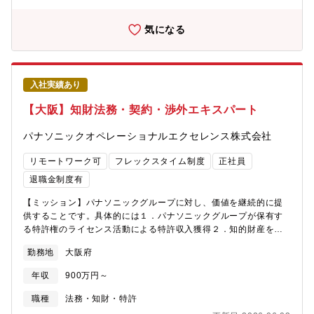
社内（商品担当／ブランド／マーケ）への提案・プレゼンテーシ
のキャリアデザイン可能です。
ョン■制作スケジュール・コスト・スコープの管理と関係者調整な
気になる
どのプロジェクトマネジメント業務■若手クリエイターの育成や新
しい制作手法のトライアル【具体的な仕事内容】■広告／SNS／オ
ウンドサイトなど顧客接点におけるクリエイティブ統括■社内関係
者との連携、企画立案、プレゼンテーション■制作ディレクション
入社実績あり
の内製実行■商品単体だけでなくカテゴリ横断のブランディング施
策推進【配属組織】パナソニック株式会社コミュニケーションデ
【大阪】知財法務・契約・渉外エキスパート
ザインセンター（約100名が在籍）所属予定のデザイン部門メンバ
ー12名（同職種のCDメンバーは2名）【本ポジションの魅力】■
パナソニックオペレーショナルエクセレンス株式会社
パナソニックはインハウスのデザイン部門を持ち、ブランドに長
期的に関われる環境です。■ブランド体験を高めるための新しいク
リモートワーク可
フレックスタイム制度
正社員
リエイティブ（表現に限らずコミュニケーション全般）を、自ら
退職金制度有
企画・実践できます。【この仕事を通じて得られること】パナソ
ニックでは今、B2C領域で一貫したブランド体験を適用できるよ
【ミッション】パナソニックグループに対し、価値を継続的に提
う、いろんな領域でデザインを強化しています。コミュニケーシ
供することです。具体的には１．パナソニックグループが保有す
ョンデザインセンターは、販売とブランドという両輪を回しなが
る特許権のライセンス活動による特許収入獲得２．知的財産を活
ら、インハウスならではのスピード感をもって常に新しいことに
用した当社事業活動の優位性確保のための戦略策定及び実行を行
チャレンジできる環境です。内製によるコミュニケーションの質
勤務地
大阪府
います。【職務概要】国内外主要国の契約法、産業財産権法およ
向上にこだわり、成果を出し続け、様々な期待を超えていくこと
びその他の知的財産法、独禁法、税法、民事訴訟法および輸出管
年収
900万円～
が求められている部署なので、ハードルは高いながらも社内外へ
理法等の必要な関連法を熟知した上で■個別案件および中長期ライ
のインパクトを、自らが間近で感じることができます。【職場の
センス活動についての戦略および実行計画に基づき、契約締結に
職種
法務・知財・特許
雰囲気】コミュニケーションデザインセンターはクリエイティブ
関連する契約条件検討・契約書策定・交渉、各種相談への法務的