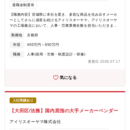
残業時間の増減で変動することを極力防ぐことを目的にしていま
退職金制度有
す。ご経験や能力に応じた社内等級を想定し、一時金や各種手当
【職務内容】宮城県に本社を置き、多彩な商品を生み出すメーカ
を含めた年俸をご案内します。2年目より社内規定に沿って等級を
ーとしてさらに成長を続けるアイリスオーヤマ。アイリスオーヤ
付与し、年収を決定致します。②無期雇用年俸社員上記①とは異
マの工場拠点において、人事・労務業務全般を担当いただきま
なり、2年目以降も能力・職務・業務量等に応じた年俸の見直し・
す。工場長や各部門担当、本部の人事部と連携しながら、採用、
提示を行います。③有機雇用年俸社員おおむね50歳以上の方を対
勤務地
京都府
労務、教育など幅広く担当いただくポジションです。人事の専門
象にしております。上記②と同様に毎年年俸の見直し・提示を行
性を活かしながら、「工場経営を人の面から支えるパートナー」
います。また、退職金は対象外となります。契約期間は1年ごとの
年収
400万円～650万円
として幅広く活躍いただきます。◇人事・労務管理・労務管理、
更新です。※年棒社員でご入社いただいた後、正社員へ待遇変更
労務指導・社会保険手続き・年末調整対応・入退社手続き・各種
を行う場合もあります。※いずれの雇用パターンでも初期契約期
職種
人事(採用・労務・制度設計・研修)
証明書発行・人事関連問い合わせ窓口・社員面談・ハラスメント
間（3-6ヶ月）を設ける場合があります。
更新日 2026.07.17
相談対応・産前産後休業・育児休業者対応・休職・復職者対応◇
採用業務・高卒採用・契約従業員採用・障がい者採用・工場見学
対応・学校訪問、各種採用イベント運営◇法令対応・コンプライ
気になる
アンス・労働基準監督署対応・36協定運用・ストレスチェック運
営・得意先監査対応・コンプライアンス管理・指導・安全衛生活
動サポート【企業特徴】アイリスグループは「快適生活」をキー
ワードに、生活者の潜在的な不満を解消するソリューション型商
入社実績あり
品で、暮らしをより豊かで快適にするためのものづくりを行って
きました。不満解消型商品として代表的なのが、クリア収納ケー
【大田区/法務】国内屈指の大手メーカーベンダー
スです。中身が見えない潜在的不満に注目し、世界初の透明の収
納ケースを開発しました。日本で大ヒットした後、海外にもニー
アイリスオーヤマ株式会社
ズがあると考え、アメリカとヨーロッパで販売。日本と同じく欧