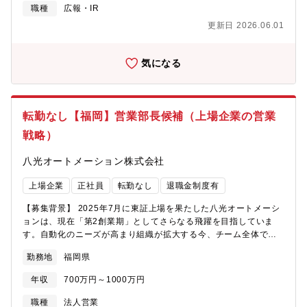
事業モデル構築と継続的な事業改善・新規事業の管理体制/組織の
ーショナルエクセレンス株式会社にご入社いただき、パナソニッ
職種
広報・IR
整備・他企業とのアライアンス
クＩＰマネジメント株式会社に出向となります。※ 待遇条件は、
更新日 2026.06.01
パナソニック オペレーショナルエクセレンス株式会社と同様です
気になる
転勤なし【福岡】営業部長候補（上場企業の営業
戦略）
八光オートメーション株式会社
上場企業
正社員
転勤なし
退職金制度有
【募集背景】 2025年7月に東証上場を果たした八光オートメーシ
ョンは、現在「第2創業期」としてさらなる飛躍を目指していま
す。自動化のニーズが高まり組織が拡大する今、チーム全体でよ
りスケールできる再現性の高い仕組みへと進化させるフェーズを
勤務地
福岡県
迎えています。そこで、経営・マーケティングの視点から営業戦
略を描き、ゆくゆくは営業部全体を統括していただく「次期部長
年収
700万円～1000万円
候補」を募集いたします。 【ミッション】「現場の強み」を活か
した戦略のアップデートと、営業組織の仕組み化。同社のFA（工
職種
法人営業