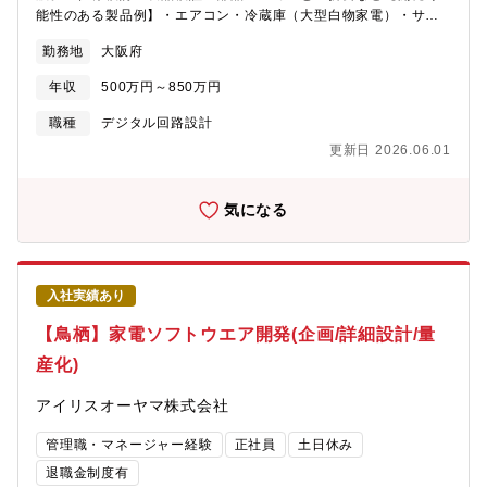
能性のある製品例】・エアコン・冷蔵庫（大型白物家電）・サイ
クロンクリーナー・調理家電（ミキサー/電子レンジ等）・空調家
勤務地
大阪府
電（サーキュレーター/扇風機等）・電子文具（シュレッダー/ラミ
ネーター等）・理美容家電★募集している人材のイメージ・自分
年収
500万円～850万円
のアイデアを具現化したい・いつも新しい分野に目標を持ちチャ
レンジできる人・失敗しても次に活かせるプラス思考・量産品に
職種
デジタル回路設計
携わることに喜びを感じられる（多くの人に使われるものを作
更新日 2026.06.01
る、売上に貢献する）
気になる
入社実績あり
【鳥栖】家電ソフトウエア開発(企画/詳細設計/量
産化)
アイリスオーヤマ株式会社
管理職・マネージャー経験
正社員
土日休み
退職金制度有