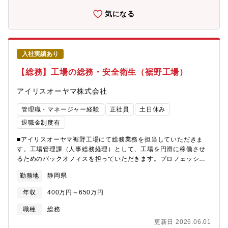
採用チャネルの設計・選定（媒体、エージェント等）・求人要件
定義・求人票作成・エージェントマネジメント・書類選考・面接
気になる
対応・経営陣・部門責任者との採用方針すり合わせ※ ご経験・志
向に応じて、採用プロセス改善やブランディング施策にも携われ
ます。■採用対象職種データサイエンティストデータアナリストデ
ータエンジニアDXコンサルタントビジネスプロデューサー■この
入社実績あり
ポジションの魅力・経営陣直下で裁量をもって採用をリード・DX
という成長領域の一人目～中核人事としての経験・採用戦略から
【総務】工場の総務・安全衛生（裾野工場）
実行まで一貫して関われる・大手企業の基盤 × ベンチャー的スピ
ード感・「人で事業をつくる」手応えを実感できるポジション
アイリスオーヤマ株式会社
管理職・マネージャー経験
正社員
土日休み
退職金制度有
■アイリスオーヤマ裾野工場にて総務業務を担当していただきま
す。工場管理課（人事総務経理）として、工場を円滑に稼働させ
るためのバックオフィスを担っていただきます。プロフェッショ
ナルな方のご応募をお待ちしております。【担当業務例】・安全
勤務地
静岡県
衛生管理・固定資産・備品、消耗品などの管理・産業廃棄物の管
理・保安防災業務・社内外の慶弔業務・従業員の健康管理・官公
年収
400万円～650万円
庁/地域との渉外など■ポジションについて飲料工場として2023年
より立ち上がった新しい工場です。総務業務だけにとどまらず、
職種
総務
工場を守る・安全に稼働させるためにフットワーク軽く動ける方
更新日 2026.06.01
大歓迎。※経験者のみの募集です。