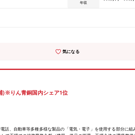
・東北大学と創業以来連携を取っており金属材料から非金属材料まで研
年収
。■取引先企業 本田技研工業(株)、日鍛バルブ(株)、日立Astemo(株)、
ドイツ)など
気になる
補)※りん青銅国内シェア1位
携帯電話、自動車等多種多様な製品の「電気・電子」を使用する部分に