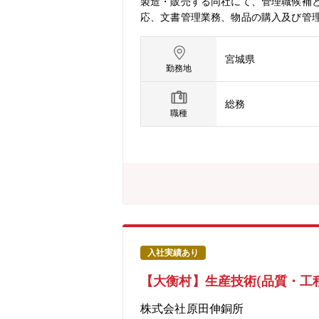
製造・販売する同社にて、管理職候補
応、文書管理業務、物品の購入及び管
ト職の役割を担っていただける方◎工
製造部総務課3名(課長1名-主任1名
宮城県
ジメント全般をお任せできる方を求め
勤務地
ームをまとめるポジションを担ってい
の製造設備で海外でも有数のブランドを
総務
使われる製品のため今後一段と需要増
職種
入社実績あり
【大衡村】生産技術(品質・工
株式会社原田伸銅所