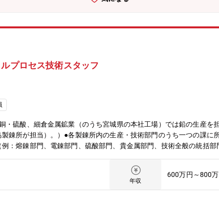
の効率化及びプロセスの信頼性向上に貢献していただくことができます
いただけます。組織を統率する能力が身につき、さらに大きな組織を動
する知識も習得いただけます。【該当事業に関連するHP】製錬事業HP：http
事業HP：https://www.mmc.co.jp/corporate/ja/business/cir
私たちは、非鉄金属の基礎素材だけではなく、自動車や家電などに使わ
製造・販売し、さらにリサイクル事業も行う創業150年以上の歴史を有
クルプロセス技術スタッフ
rate Transformation (CX)、Digital Transformation (DX)、
ております。大きな器でありながらも急速に変化を遂げようとする希有な
でいける方をお待ちしております。
員
は銅・硫酸、細倉金属鉱業（のうち宮城県の本社工場）では鉛の生産を
島製錬所が担当）。）●各製錬所内の生産・技術部門のうち一つの課に
（例：熔錬部門、電錬部門、硫酸部門、貴金属部門、技術全般の統括部
所内の別の課もしくは別の製錬所で経験を積んでいただきながら、管理
指すため、製錬リサイクルプロセスを主とし、技術的な側面で事業を支
600万円～800
：あり（頻度などは部署・時期により異なります）。〇勤務地：初任地
年収
の状況と応募者様のご経験などをもとに選考いたします。〇転勤：本社
性がございます。転勤ペース：3～8年程度が目安。【勤務地情報】＜
・標準勤務時間：8:00～16:50（標準休憩時間60分） フレック