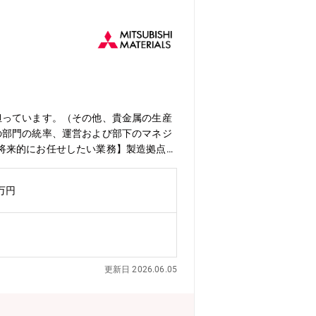
担っています。（その他、貴金属の生産
の部門の統率、運営および部下のマネジ
将来的にお任せしたい業務】製造拠点で
指していただきます。【募集背景】環境
を採用することで、組織強化を図るた
0万円
務地があり、選考過程で希望勤務地をお
および海外（インドネシアやオランダ）
会社＞入社後は小名浜製錬株式会社へ出
アタイム無し）※標準的な勤務時間です。
処遇は三菱マテリアル（株）の制度に基づ
更新日 2026.06.05
00～17:00（標準休憩時間60分）
。・残業：月30時間程度・年間休
専門性を生かして、難度の高い課題を自