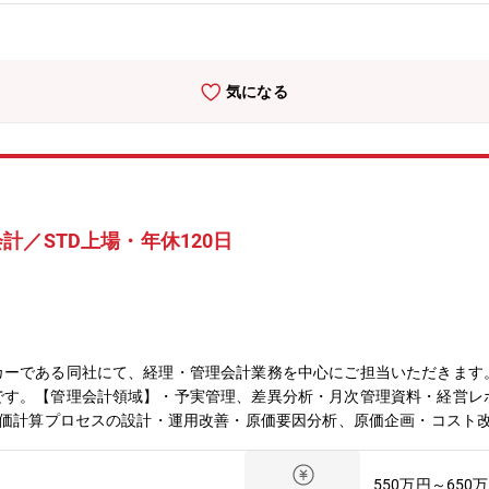
る場合がございます。・残業：月30時間程度・年間休日：120日・
株式会社＞入社後は細倉金属鉱業株式会社へ出向のうえ、勤務頂きます。・
制（コアタイム無し）※標準的な勤務時間です。配属される課により異
生、各種処遇は三菱マテリアル（株）の制度に基づきます。【仕事のや
気になる
で、生産プロセスの効率化及びプロセスの信頼性向上に貢献することが
る知識・経験だけでなく、関連する安全、環境、品質に関わる種々の法
ww.mmc.co.jp/corporate/ja/business/metals/資源循環事業HP：
tion/【同社の魅力】◆「人と社会と地球のために」を企業理念とする素材メー
品や電子材料・部品、それらを作るために必要な道具(超硬工具)も製
ーです。近年は経営改革に取り組んでおります。具体的には4つの経営改革（Cor
／STD上場・年休120日
n (DX)、Human Resources Transformation (HRX)、業務効率
マテリアルにはあります。この変化を一緒になって楽しんで取り組んで
カーである同社にて、経理・管理会計業務を中心にご担当いただきます
です。【管理会計領域】・予実管理、差異分析・月次管理資料・経営レ
原価計算プロセスの設計・運用改善・原価要因分析、原価企画・コスト
配属先：経理部（複数名体制）部内で役割分担しながら業務を進めていま
推奨■同社について・高シェア商品を多数抱えるプライム上場／金属系
550万円～650