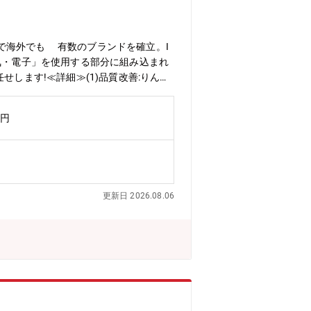
で海外でも 有数のブランドを確立。I
気・電子」を使用する部分に組み込まれ
します!≪詳細≫(1)品質改善:りん青
省人化、自動化、作業短縮化に係る業務
インかつ専業メーカーこそのノウハウの
万円
在籍。
更新日 2026.08.06