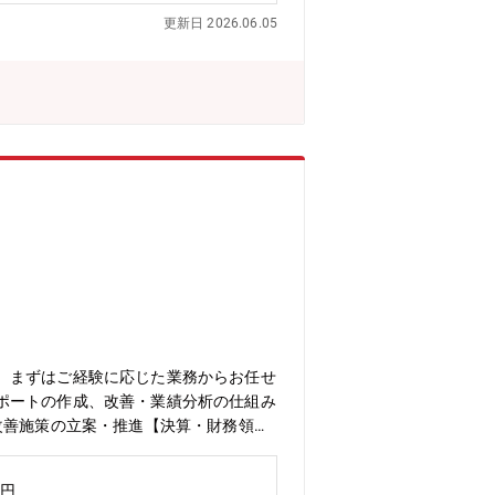
福利厚生、各種処遇は三菱マテリアル
更新日 2026.06.05
標準勤務時間：8:00～17:00（標
なる場合がございます。・残業：月30
りがい、厳しさ】専門性を生かして、難
できます。また業務を通じて、各種素材
令や規定の知識も習得いただけます。
https://www.mmc.co.jp/corporat
カー◆私たちは、非鉄金属の基礎素材だけではな
造・販売し、さらにリサイクル事業も行
porate Transformation
化）を推進しております。大きな器でありながらも急速に変
いける方をお待ちしております。
。まずはご経験に応じた業務からお任せ
ポートの作成、改善・業績分析の仕組み
改善施策の立案・推進【決算・財務領
す。平均年齢40.4歳／落ち着いた社
素材メーカーです。・トヨタ・ホンダな
万円