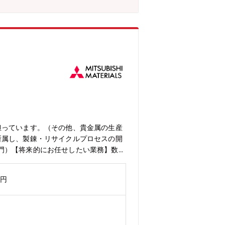
。リサイクルプロセス技術の開発・改善
かす道を拓くことができます。また、安
s://www.mmc.co.jp/corp
culation/【同社の魅力】◆「人と社会と地球のため
れる機械部品や電子材料・部品、それら
する素材メーカーです。近年は経営改革
Human Resources Transformatio
環境が三菱マテリアルにはあります。この
担っています。（その他、貴金属の生産
所属し、製錬・リサイクルプロセスの開
門）【将来的にお任せしたい業務】数年
職（課長等）を目指していただきます。
えてくださる人材を採用することで、組
万円
として2つの勤務地があり、選考過程で
（東京）、国内および海外（インドネシ
小名浜製錬株式会社＞入社後は小名浜製
スタイム制（コアタイム無し）※標準的な