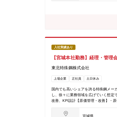
勤務時間です。配属される課により異な
（株）の制度に基づきます。＜細倉金属
準休憩時間60分） フレックスタイム
時間程度・年間休日：125日・福利厚
度の高い課題を自律的に遂行すること
（金属等）の反応／分離／回収に関す
【該当事業に関連するHP】製錬事業HP：https://w
e/ja/business/circula
く、自動車や家電などに使われる機械部
入社実績あり
う創業150年以上の歴史を有する素材メーカ
【宮城本社勤務】経理・管理会計
(CX)、Digital Transformatio
化を遂げようとする希有な環境が三菱
東北特殊鋼株式会社
上場企業
正社員
土日休み
国内でも高いシェアを誇る特殊鋼メー
し、徐々に業務領域を広げていく想定
改善、KPI設計【原価管理・改善】・
域】・月次・年次決算業務の一部担当■
風育休取得実績あり、有給取得を積極
宮城県