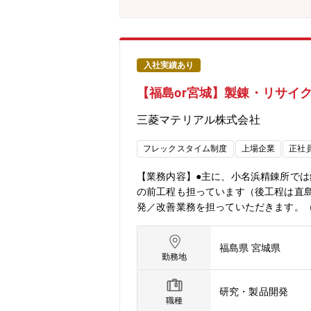
律的に遂行することで、生産プロセス
により、持続可能な社会の実現に貢献
全・環境・品質に関わる種々の法令や規定に関
orate/ja/business/metals/資源循環
に」を企業理念とする素材メーカー◆
入社実績あり
を作るために必要な道具(超硬工具)も
【福島or宮城】製錬・リサイ
に取り組んでおります。具体的には4つの経営改革（Corpo
n (HRX)、業務効率化）を推進し
三菱マテリアル株式会社
変化を一緒になって楽しんで取り組ん
フレックスタイム制度
上場企業
正社
【業務内容】●主に、小名浜精錬所で
の前工程も担っています（後工程は直
発／改善業務を担っていただきます。
毎のローテーションにより、同一製錬
【募集背景】環境親和型の製錬業を目
福島県 宮城県
織強化を図るため。【働き方】〇出張
勤務地
希望勤務地をお伺いします。各勤務地
アやオランダ）の拠点への転勤の可能
研究・製品開発
錬株式会社へ出向のうえ、勤務頂きます。
職種