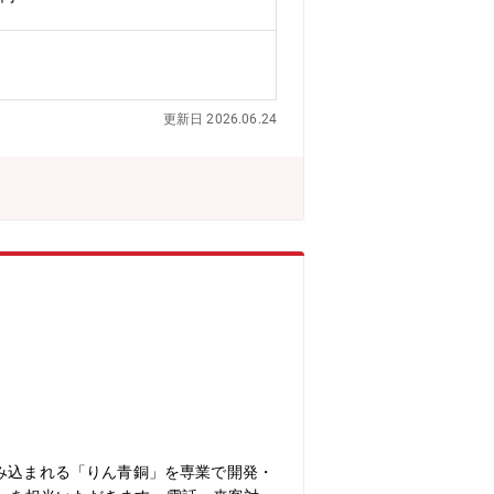
究しています。磁性材料などの物質材料
安全工業(株)(韓国)、Rane Engin
更新日 2026.06.24
組み込まれる「りん青銅」を専業で開発・