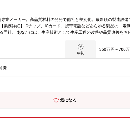
銅専業メーカー。高品質材料の開発で他社と差別化。最新鋭の製造設備
【業務詳細】ICチップ、ICカード、携帯電話などあらゆる製品の「電
る同社。 あなたには、生産技術として生産工程の改善や品質改善をお任せ
に係る業務 (2)設備改善:IoT・AIを駆使したりん青銅製造設備の
ストリアを中心とする世界最新鋭の自動制御生産ラインを導入。一貫ラ
350万円～700
】部長1名 － 主任1名 - エキスパート職2名 ※仙台工場は100名程
年収
開発
気になる