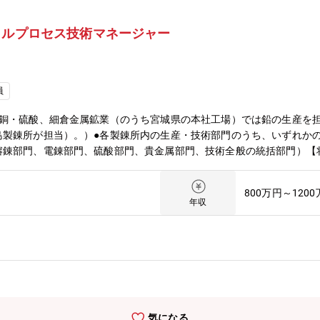
クルプロセス技術マネージャー
員
は銅・硫酸、細倉金属鉱業（のうち宮城県の本社工場）では鉛の生産を
島製錬所が担当）。）●各製錬所内の生産・技術部門のうち、いずれか
熔錬部門、電錬部門、硫酸部門、貴金属部門、技術全般の統括部門）【
ます。その後、本社を含めたジョブローテーションを実施し、幹部を目
サイクルプロセスを主とし、技術的な側面で事業を支えてくださる人材
800万円～120
どは部署・時期により異なります）。〇勤務地：初任地として2つの勤
年収
様のご経験などをもとに選考いたします。〇転勤：本社（東京）、国内
。転勤ペース：3～8年程度が目安。【勤務地情報】＜小名浜製錬株式
：8:00～16:50（標準休憩時間60分） フレックスタイム制（コ
ます。・残業：月30時間程度・年間休日：120日・福利厚生、各種
細倉金属鉱業株式会社へ出向のうえ、勤務頂きます。・標準勤務時間：8:
）※標準的な勤務時間です。配属される課により異なる場合がございます
菱マテリアル（株）の制度に基づきます。【仕事のやりがい、厳しさ】
気になる