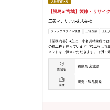
入社実績あり
【福島or宮城】製錬・リサイ
三菱マテリアル株式会社
フレックスタイム制度
上場企業
正社
【業務内容】●主に、小名浜精錬所で
の前工程も担っています（後工程は直
メントをご担当いただきます。（例：
課長（補佐）の経験を積んでいただき
親和型の製錬業を目指すため、製錬リ
福島県 宮城県
め。【働き方】〇出張：あり（頻度な
勤務地
伺いします。各勤務地の状況と応募者
の拠点への転勤の可能性がございます
研究・製品開発
向のうえ、勤務頂きます。・標準勤務時間
職種
配属される課により異なる場合がござい
きます。＜細倉金属株式会社＞入社後は
フレックスタイム制（コアタイム無し
日：125日・福利厚生、各種処遇は三