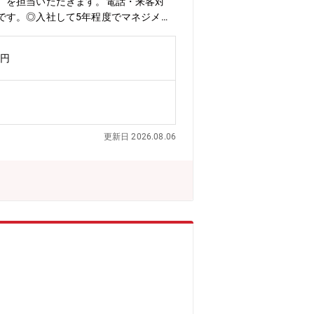
）を担当いただきます。電話・来客対
です。◎入社して5年程度でマネジメン
組める方を期待してます。【配属部署】
を担うポジションとして、将来的にはマネ
万円
めていただき、将来的には課長としてチ
品質材料の開発で他社と差別化。最新鋭
車載品やスマホ用の電子部品の素材として
更新日 2026.08.06