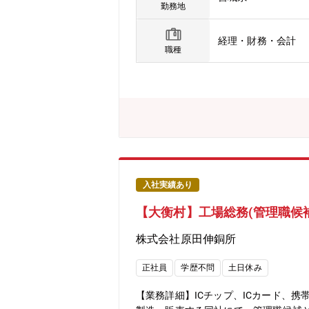
ど大手企業と多数取引がございます。
勤務地
研究では世界最高水準の評価を獲得しています
e Valve Ltd.(インド)、ボッシュ(株)(
経理・財務・会計
職種
入社実績あり
【大衡村】工場総務(管理職候
株式会社原田伸銅所
正社員
学歴不問
土日休み
【業務詳細】ICチップ、ICカード、