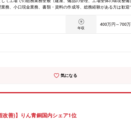
として工場での総務業務全般（建屋、備品の管理、工場全体の環境整備
理業務、小口現金業務、書類・資料の作成等、総務経験がある方は歓迎
場での操業が円滑に進むよう、様々な面から支えることに積極的に取り
-担当1名)【募集背景】現任課長の異動に伴う後任募集です。組織の中核
400万円～700
ています。【キャリアパス】入社後は現場の実務を通じて業務理解を深
年収
ただくことを期待しています。【業績安定】りん青銅専業メーカー。高
確立。2023年度の国内+輸出の平均シェア39%！【事業の将来性】
の見込み。製品の品質は世界トップクラス。
気になる
程改善)】りん青銅国内シェア1位