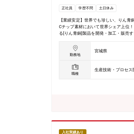
正社員
学歴不問
土日休み
【業績安定】世界でも珍しい、りん青
Cチップ素材において世界シェア上位！
る[りん青銅]製品を開発・加工・販売す
銅製造工程の生産性・品質改善、歩留向上
【同社の強み】各工程にドイツ・オー
宮城県
蓄積あり。【配属部署】【技術部生産技術課
勤務地
生産技術・プロセス
職種
入社実績あり