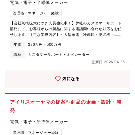
電気・電子・半導体メーカー
管理職・マネージャー経験
【会社規模拡大につき人員強化中！】弊社のカスタマーサポート
部門にて、お客様からの製品に関する電話問い合わせ対応をお任
せします。【主な業務内容】・大型家電（冷蔵庫・洗濯機・エア
コン）の不具合、修理等に関するお客様窓口対応・状況のヒアリ
年収
320万円～500万円
ングおよび社内システムへの入力・技術サポートなど※電話対応
は1日20～30件（1件あたり約5～15分程度）【働きやすい職場環
職種
カスタマーサポート・オペレーター
境】チームで協力しながら業務を進める風通しの良い職場です中
更新日 2026.06.25
途入社の方もすぐに馴染めるよう、先輩社員がしっかりサポート
します年齢や役職に関係なく、フラットに話せる環境で、業務の
オン・オフを大切にし、メリハリを持って働ける環境です【福利
気になる
厚生・働き方】有給休暇取得率◎、昇給・賞与制度あり学校行事
や家庭の事情にも柔軟に対応子育て中の社員も多数活躍中！ライ
フステージに合わせた働き方が可能ですまた角田工場にはスポー
ツセンターがあり仕事終わりにバレーやバドミントン大会を開催
アイリスオーヤマの提案型商品の企画・設計・開
したりプール／ジム／筋トレなど個人で楽しむ方も多いです。食
堂は1食300円～450円でヘルシーランチが楽しめる、働きやすい
発
環境をご用意しております。【こんな方におすすめ】・お客様と
の電話、対面コミュニケーション経験のある方・チームで協力し
電気・電子・半導体メーカー
ながら働くのが好きな方
管理職・マネージャー経験