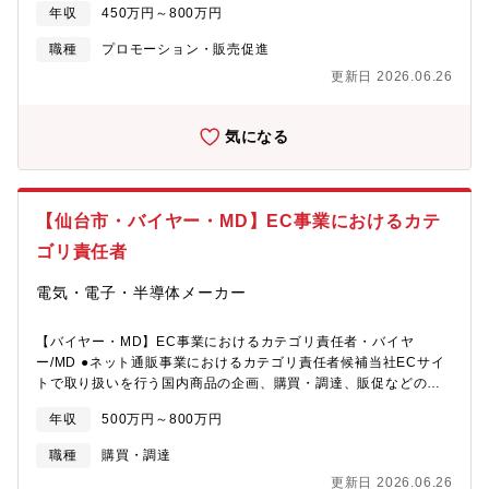
年収
450万円～800万円
担当するカテゴリ・家電・衛生用品/消耗品・生活雑貨・家具/イン
テリア など■担当する業務・新商品の企画・市場分析/消費者ニ
職種
プロモーション・販売促進
ーズ分析・販売促進の仕掛け（販促物製作・考案）・店頭販売企
更新日 2026.06.26
画立案（消費者キャンペーン等）・商談応援（企画書・仕様書作
成）・販売実績の管理・分析
気になる
【仙台市・バイヤー・MD】EC事業におけるカテ
ゴリ責任者
電気・電子・半導体メーカー
【バイヤー・MD】EC事業におけるカテゴリ責任者・バイヤ
ー/MD ●ネット通販事業におけるカテゴリ責任者候補当社ECサイ
トで取り扱いを行う国内商品の企画、購買・調達、販促などの一
連の業務をご担当いただきます。新規の商品カテゴリを拡充し、
年収
500万円～800万円
より魅力的なネット通販サイトにするために日本そして世界から
魅力的な商品を開拓、発掘していただき、「プラザセレクト」と
職種
購買・調達
してお客様へご提案していきます。・サプライヤー開拓・展示会
更新日 2026.06.26
での取り扱い商品の開拓、開発・MD（マーチャンダイジング）・