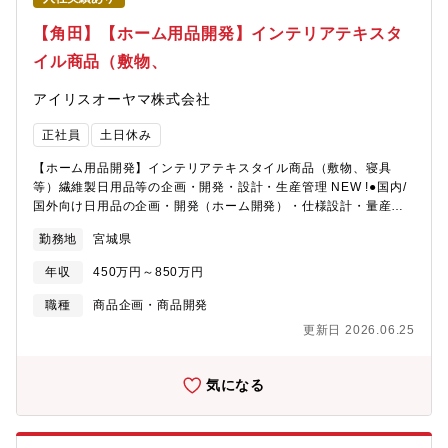
【角田】【ホーム用品開発】インテリアテキスタ
イル商品（敷物、
アイリスオーヤマ株式会社
正社員
土日休み
【ホーム用品開発】インテリアテキスタイル商品（敷物、寝具
等）繊維製日用品等の企画・開発・設計・生産管理 NEW !●国内/
国外向け日用品の企画・開発（ホーム開発）・仕様設計・量産立
ち上げ・商品企画・アイディア提案・ＯＥＭ、ＯＤＭ開発【開発
勤務地
宮城県
可能性のある製品例】繊維製品（寝具・寝装具、マットレス、敷
物、ペット用品、バッグ等）★募集している人材のイメージ・自
年収
450万円～850万円
分のアイデアを具現化したい方・好奇心を持ち、新しい分野に目
標を持ちチャレンジできる方・量産品に携わることに喜びを感じ
職種
商品企画・商品開発
られる方（多くの人に使われるものを作ること）
更新日 2026.06.25
気になる