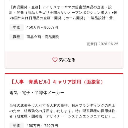
【商品開発・企画】アイリスオーヤマの提案型商品の企画・設
計・開発（商品カテゴリを問わないオープンポジション求人）●国
内/国外向け日用品の企画・開発（ホーム開発）・製品設計・量産
立ち上げ・商品企画・アイディア提案・ＯＥＭ、ＯＤＭ開発【開
年収
450万円～800万円
発可能性のある製品例】・生活用品・日用品・キッチン用品・フ
ァニチャー・インテリア・家電製品・レジャー用品・工具・ペッ
職種
商品企画・商品開発
ト用品・ガーデニング用品 などアイリスオーヤマで取り扱う
更新日 2026.06.25
様々な製品に関わる可能性があります。★募集している人材のイ
メージ・自分のアイデアを具現化したい方・好奇心を持ち、新し
い分野に目標を持ちチャレンジできる方・量産品に携わることに
気になる
喜びを感じられる方（多くの人に使われるものを作ること）募集
【人事 青葉ビル】キャリア採用（面接官）
電気・電子・半導体メーカー
当社の成長をけん引する人材の獲得、採用ブランディングの向上
のため、組織強化の採用をいたします。特に理系職種の採用経験
者（研究職・開発職・デザイナー・システムエンジニアなど）や
営業職の採用ご経験者様を積極採用中！【採用面接官】・採用戦
年収
450万円～750万円
略立案・母集団形成・面接対応（1次～最終面接）・採用イベント