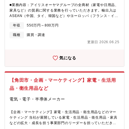
て、仕様策定～量産立ち上げまで一貫して担当・電源設計、ソフ
■業務内容：アイリスオーヤマグループの全商材（家電や日用品、
トウェア開発、筐体設計などの社内各専門チームと連携し、プロ
家具など）の貿易に関する業務を行っていただきます。輸出入は
ジェクト推進・顧客や社内営業とのヒアリングを通じて、実用
ASEAN（中国、タイ、韓国など）やヨーロッパ（フランス・イギ
性・市場性を両立した製品開発を目指す
リス・オランダなど）、アメリカなど、多種多様の各国との対応
年収
550万円～800万円
が発生するため、その国に応じた対応を行っていただきます。■業
務詳細：・海外現地法人や協力企業からの輸出入対応、三国間貿
職種
購買・調達
易・関税や法律の専門知識を活かした貿易業務・貿易にかかる業
更新日 2026.06.25
務の企画・実務運営【変更の範囲：会社の定める業務】■雇用元に
関する補足：当ポジションはアイリスオーヤマ株式会社雇用にな
りますが、アイリスオーヤマグループ内で貿易業務を担う株式会
気になる
社オーヤマ（宮城県仙台市青葉区中央2-1-7）に出向になります。
■商品企画の特徴：毎週月曜日は生活者目線で新商品アイデアを議
論する新商品開発会議が行われます。同社の扱う15,000商品は全
てこの会議から生まれました。機能はSimple、価格は
【角田市・企画・マーケティング】家電・生活用
Reasonable、品質はGood。そのうち3点のバランスのとれた商
品だけが市場に送り出されます。会議には商品開発に関わるあら
品・衛生用品など
ゆる部門の社員が一堂に会し、情報を共有することでスピーディ
な商品化に繋げています。■同社の特徴：同社は「LED照明（法
電気・電子・半導体メーカー
人）」「家電（家電・照明）」「ホーム（ハードオフィス・ヘル
スケア）」「収納・インテリア」「園芸・ペット」など主要商品
【企画・マーケティング】家電・生活用品・衛生用品などのマー
カテゴリに分かれた事業部組織が作られています。それぞれの事
ケティング 当社が展開している家電・生活用品・衛生用品・家具
業部に商品開発から店舗導入まで行う部署があり、年間1,000アイ
などの拡大・成長を担う事業部門のリーダーを担っていただきま
テム以上の新商品をつくりだしています。
す。企画・マーケティングや販促企画などの業務を担当します。■