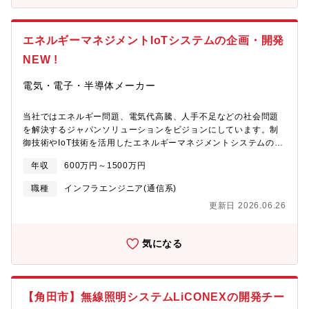
エネルギーマネジメントIoTシステムの企画・開発
NEW !
電気・電子・半導体メーカー
当社ではエネルギー問題、電気代高騰、人手不足などの社会問題
を解決するジャパンソリューションをビジョンにしています。制
御技術やIoT技術を活用したエネルギーマネジメントシステムの実
現により課題解決を提案しています。製造から設置、メンテナン
年収
600万円～1500万円
スまで、一貫したビジネスモデルが構築されている事が当社の強
みです。・自分のアイデアを商品化、サービス化したい方・業界
職種
インフラエンジニア(通信系)
の商慣習に疑問を持ち、技術で打破したい方・様々な業態、販路
更新日 2026.06.26
へのビジネスチャンスがあり、アイデアを試したい方裁量権を持
って、自らのアイデアを実現できる環境がありますので、是非ご
応募ください。ご自身が開発した商品が市場に投入される喜び、
気になる
お客様を満足させられた喜び、売上に貢献できる喜びを共有した
い方に向いています。【開発可能性のあるシステム例】●IoTを活
用した冷ケース温度制御の企画／開発
https://www.irisohyama.co.jp/led/houjin/liconex/haccp/haccp-
【角田市】無線照明システムLiCONEXの開発チー
retail/●様々な企業と連携し、空調他、建物にある設備制御を遠隔