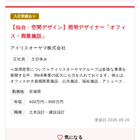
入社実績あり
【仙台・空間デザイン】照明デザイナー「オフィ
ス・商業施設」
アイリスオーヤマ株式会社
正社員
土日休み
≪採用背景について≫アイリスオーヤマグループは多様な事業を
展開する中、BtoB事業の拡大にも力を入れております。例えば、
オフィスや大規模商業施設、公共施設、福祉施設、アミューズ、
教育施設、スポーツ施設、ホテルなど・・・皆様の身の回りにも
勤務地
宮城県
当社の製品が多く導入されております。今回の求人はBtoB事業の
更なる拡大に向け、一緒に活躍いただける経歴を持った仲間の募
年収
400万円～800万円
集となります。≪担当業務について≫具体的には、以下の業務に
携わっていただきます・照明のデザイン設計業務・図面作成、修
職種
土木設計・建設設計
正・照度計算・プランニングやコンセプト資料の作成・営業担当
更新日 2026.06.26
と一緒に、クライアントの打合せに同行。ニーズやイメージのヒ
アリング。・プランニング、照度分布、回路図、コンセプト、提
案資料の作成。・現場でのライティング調整作業※先輩が一緒に
気になる