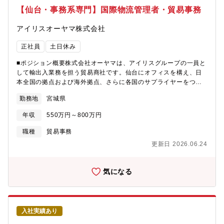
なプロジェクト推進 など■ 求める人物像・経理としての専門性
【仙台・事務系専門】国際物流管理者・貿易事務
をベースに、業務改善やDXに興味・経験がある方・仕組みづく
り・標準化にやりがいを感じる方・変化の速い環境で、主体的に
アイリスオーヤマ株式会社
課題解決できる方・データやシステムを活用した経営支援に関心
がある方■ この仕事で得られるもの経理×DXの市場価値の高いス
正社員
土日休み
キルやグループ経営を支える俯瞰的な視点が得られます。また、
将来的には経営管理・財務戦略へのキャリア拡張も可能です。
■ポジション概要株式会社オーヤマは、アイリスグループの一員と
「経理として、次のステージへ」守りの経理から、攻めの経理へ
して輸出入業務を担う貿易商社です。仙台にオフィスを構え、日
進化したい方のご応募をお待ちしています。
本全国の拠点および海外拠点、さらに各国のサプライヤーをつな
ぐハブとして機能しています。グローバルなネットワークを活用
勤務地
宮城県
し、商品の調達から輸出入までを一貫して行うことで、アイリス
グループ全体の安定的な供給体制を支えています。年間数十億円
年収
550万円～800万円
規模の物流コスト最適化を担うポジションで、海外からの商品調
達・輸送を支える海上物流の最適化業務をお任せします。■業務内
職種
貿易事務
容【具体的には】・船社・フォワーダーとの運賃交渉、契約締
更新日 2026.06.24
結・海上輸送費の分析およびコスト最適化・入札（RFP）の企
画・実行、ベンダー選定・プライシング戦略の立案（契約形態・
価格設計）・輸送ルート／物流スキームの最適化・ブッキングお
気になる
よびスペース調整（需給逼迫時対応含む）・デマレージ／ディテ
ンション等の条件交渉・社内（SCM・調達・営業）との連携によ
る全体最適化■この仕事の特徴・魅力【1. 数十億円規模の意思決定
に関与】物流コストは事業利益に直結する重要要素です。本ポジ
入社実績あり
ションでは、年次契約や価格交渉を通じて、会社全体のコスト構