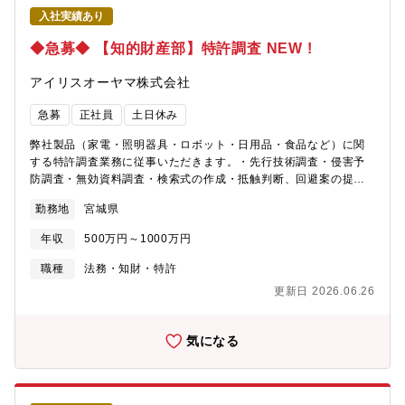
入社実績あり
◆急募◆ 【知的財産部】特許調査 NEW !
アイリスオーヤマ株式会社
急募
正社員
土日休み
弊社製品（家電・照明器具・ロボット・日用品・食品など）に関
する特許調査業務に従事いただきます。・先行技術調査・侵害予
防調査・無効資料調査・検索式の作成・抵触判断、回避案の提案
など■募集背景： 会社成長に伴って、知的財産部の機能拡張を行
勤務地
宮城県
うため。 特に、大阪心斎橋オフィス、宮城角田オフィスの強化
を考えております。■扱う製品分野宮城（角田オフィス）・・・
年収
500万円～1000万円
LED照明、無線照明制御、日用品、大型家電、食品東京（蒲田オ
フィス）・・・ロボット、小型家電、デジタル家電、オフィス家
職種
法務・知財・特許
具、什器大阪（心斎橋オフィス）・・・大型家電、小型家電、食
更新日 2026.06.26
品
気になる