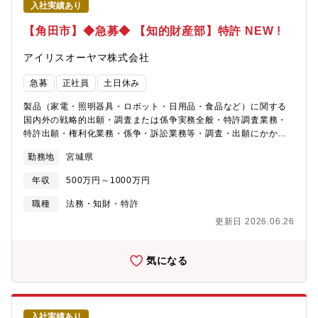
入社実績あり
【角田市】◆急募◆ 【知的財産部】特許 NEW !
アイリスオーヤマ株式会社
急募
正社員
土日休み
製品（家電・照明器具・ロボット・日用品・食品など）に関する
国内外の戦略的出願・調査または係争実務全般・特許調査業務・
特許出願・権利化業務・係争・訴訟業務等・調査・出願にかかる
事務全般※特許調査のみでも可---------募集背景： 会社成長に伴
勤務地
宮城県
って、知的財産部の機能拡張を行うため。 特に、心斎橋オフィ
ス、角田オフィスでの特許実務者を募集。≪扱う製品分野≫宮城
年収
500万円～1000万円
（角田オフィス）・・・LED照明、無線照明制御、日用品、大型
家電・食品東京（蒲田オフィス）・・・ 小型家電、デジタル家
職種
法務・知財・特許
電・オフィス家具・什器大阪（心斎橋オフィス）・・・大型家
更新日 2026.06.26
電、小型家電・食品≪希望するバックグラウンド≫・通信、電
源、照明、家電・ロボット・食品に関する技術分野での知財活動
の実績のある方（必須ではありません）
気になる
入社実績あり