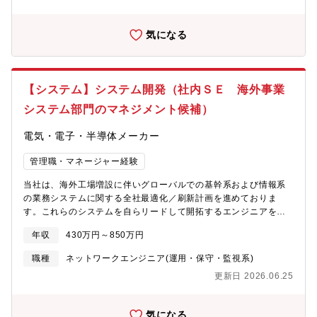
品質チェック・現地物流業者との折衝／出荷ルート選定などECの
プラットフォームで販売するためのスキーム構築をお任せしま
気になる
す。【人材イメージ】・自分の探した商品を世に送り出し、ヒッ
ト商品を生み出したい方・ご自身のキャリアをもとに、取扱商材
を増やしたいと考える方・弊社ＥＣサイトの競争力を高めていく
ことにやりがいを感じる方・ネット市場を中心としたトレンドに
【システム】システム開発（社内ＳＥ 海外事業
関心があり、変化に対して柔軟に対応できる方・チャレンジ精神
の高い方・コミュニケーション能力が高く交渉が得意な方・フッ
システム部門のマネジメント候補）
トワーク軽く行動できる方
電気・電子・半導体メーカー
管理職・マネージャー経験
当社は、海外工場増設に伴いグローバルでの基幹系および情報系
の業務システムに関する全社最適化／刷新計画を進めておりま
す。これらのシステムを自らリードして開拓するエンジニアを募
集しています。日本で会社の仕組みを習得していただき、現地で
年収
430万円～850万円
の要件定義・開発・保守業務を行ってもらいます。・社内システ
ム構築に関わる全般・業務分析・システム企画・立案・仕様設
職種
ネットワークエンジニア(運用・保守・監視系)
計、プログラム開発・テスト、稼動支援【入社後の業務内容】
更新日 2026.06.25
Spring Boot、C# MVC を用いて、基幹系および情報系業務シス
テムの設計・開発を行なって頂きます。・海外進出に伴う新規工
場の基幹システム構築
気になる