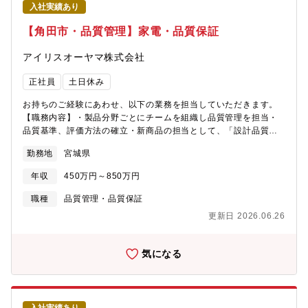
入社実績あり
【角田市・品質管理】家電・品質保証
アイリスオーヤマ株式会社
正社員
土日休み
お持ちのご経験にあわせ、以下の業務を担当していただきます。
【職務内容】・製品分野ごとにチームを組織し品質管理を担当・
品質基準、評価方法の確立・新商品の担当として、「設計品質評
価」および「工程リスク予測」による新商品立上げ業務・協力メ
勤務地
宮城県
ーカー/OEM先への品質管理・指導・市場クレームの分析と原因に
対する再発防止対策業務・BtoB向け顧客対応（相手先訪問説明な
年収
450万円～850万円
ど）当社は自社で企画から開発、製造まで一貫して行っており裁
量権をもって働くことができる環境です。ご自身が開発した商品
職種
品質管理・品質保証
が市場に投入される喜び、お客様を満足させられた喜び、売上に
更新日 2026.06.26
貢献できる喜びを共有したい方に向いています。
気になる