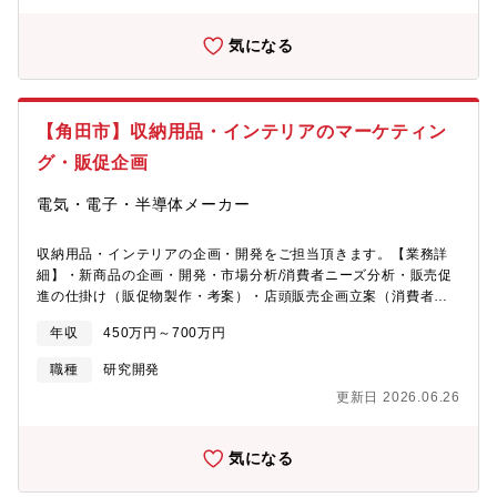
気になる
【角田市】収納用品・インテリアのマーケティン
グ・販促企画
電気・電子・半導体メーカー
収納用品・インテリアの企画・開発をご担当頂きます。【業務詳
細】・新商品の企画・開発・市場分析/消費者ニーズ分析・販売促
進の仕掛け（販促物製作・考案）・店頭販売企画立案（消費者キ
ャンペーン等）・商談応援（企画書・仕様書作成）【開発可能性
年収
450万円～700万円
のある製品例】木製家具収納用品（プラスチック、木、金属）イ
ンテリア（テーブル、ラック、テレビ台など））★募集している
職種
研究開発
人材のイメージ・自分のアイデアを具現化したい方・好奇心を持
更新日 2026.06.26
ち、新しい分野に目標を持ちチャレンジできる方・量産品に携わ
ることに喜びを感じられる方（多くの人に使われるものを作るこ
と）
気になる