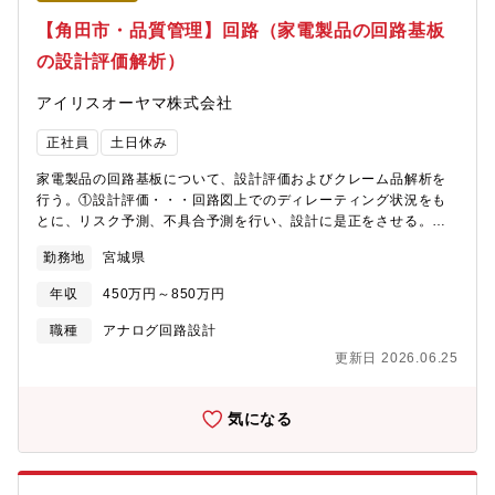
【角田市・品質管理】回路（家電製品の回路基板
の設計評価解析）
アイリスオーヤマ株式会社
正社員
土日休み
家電製品の回路基板について、設計評価およびクレーム品解析を
行う。①設計評価・・・回路図上でのディレーティング状況をも
とに、リスク予測、不具合予測を行い、設計に是正をさせる。ま
た、電気用品安全法に従って安全性を評価する。②修理・クレー
勤務地
宮城県
ム品の中の「基板不良」を中心に「回路解析」を行い、原因部署
へ再発防止対策をさせる。③基板実装組立工程の監査を行い、基
年収
450万円～850万円
板品質を向上するしくみを作る。
職種
アナログ回路設計
更新日 2026.06.25
気になる