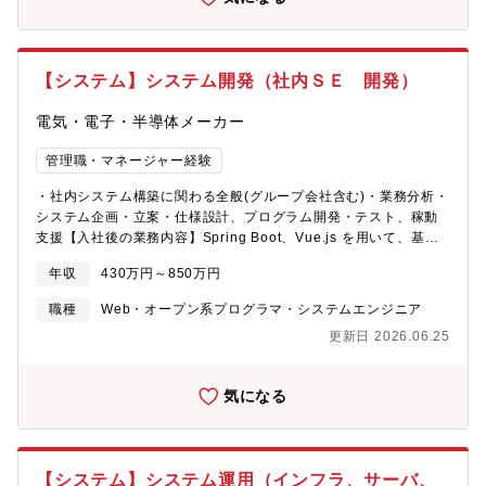
【システム】システム開発（社内ＳＥ 開発）
電気・電子・半導体メーカー
管理職・マネージャー経験
・社内システム構築に関わる全般(グループ会社含む)・業務分析・
システム企画・立案・仕様設計、プログラム開発・テスト、稼動
支援【入社後の業務内容】Spring Boot、Vue.js を用いて、基幹
系および情報系業務システムの設計・開発、既存システム
年収
430万円～850万円
（ASP、ASP.NET、Access）の改修を行なって頂きます。
職種
Web・オープン系プログラマ・システムエンジニア
更新日 2026.06.25
気になる
【システム】システム運用（インフラ、サーバ、