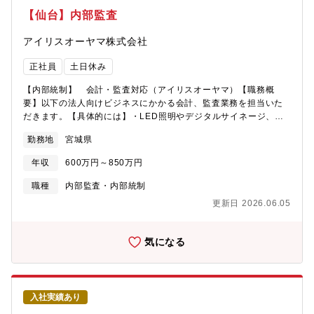
【仙台】内部監査
アイリスオーヤマ株式会社
正社員
土日休み
【内部統制】 会計・監査対応（アイリスオーヤマ）【職務概
要】以下の法人向けビジネスにかかる会計、監査業務を担当いた
だきます。【具体的には】・LED照明やデジタルサイネージ、建
築資材、ロボットなどの法人向けビジネスにかかる会計業務・公
勤務地
宮城県
認会計士あるいは中小企業診断士の資格を活かした、経営に役立
つ提案、助言・関連部署スタッフの教育・Ｍ＆Ａ案件に対する調
年収
600万円～850万円
査、判断。 着手～成立までの実務全般当社での法人向けビジネ
スを行っている部署のコンプライアンスの強化にも取り組んでい
職種
内部監査・内部統制
ただきたいと考えております。
更新日 2026.06.05
気になる
入社実績あり