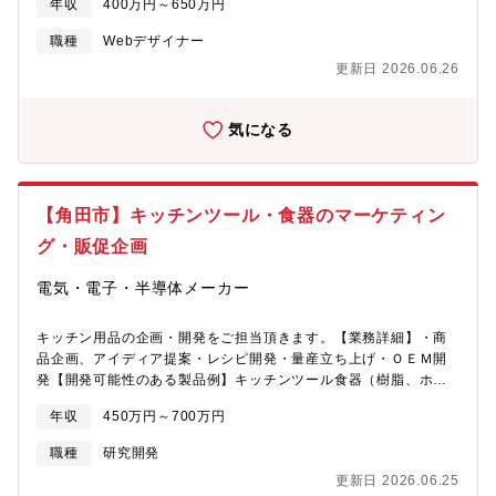
年収
400万円～650万円
PHP、Javascript、CSS）・サイトメンテナンス（既存サイト修
正、SEO対策等）・サイトメンテナンス（既存のバックエンド修
職種
Webデザイナー
正）・Webサイトの公開作業・GA等のデータ抽出、分析、資料作
更新日 2026.06.26
成・バックエンド開発・修正（使用言語：Java、PHP、SQL、そ
の他フレームワーク）
気になる
【角田市】キッチンツール・食器のマーケティン
グ・販促企画
電気・電子・半導体メーカー
キッチン用品の企画・開発をご担当頂きます。【業務詳細】・商
品企画、アイディア提案・レシピ開発・量産立ち上げ・ＯＥＭ開
発【開発可能性のある製品例】キッチンツール食器（樹脂、ホー
ロー、とうきなど）キッチン用のファブリック（タオル、クロス
年収
450万円～700万円
など）★募集している人材のイメージ・自分のアイデアを具現化
したい方・好奇心を持ち、新しい分野に目標を持ちチャレンジで
職種
研究開発
きる方・量産品に携わることに喜びを感じられる方（多くの人に
更新日 2026.06.25
使われるものを作ること）