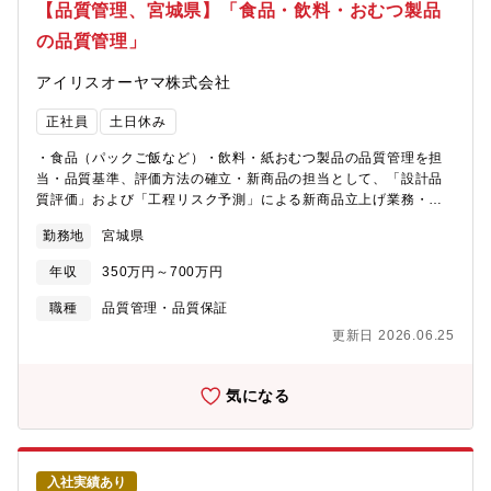
造に大きな影響を与える役割を担います。【2. 荷主としての交渉
【品質管理、宮城県】「食品・飲料・おむつ製品
力】当社は取扱量が多く、船社・フォワーダーに対して価格・ス
の品質管理」
ペース双方で交渉力を発揮できる環境です。受け身ではなく、主
体的に条件を設計できる点が特徴です。【3. 戦略と現場の両方に
アイリスオーヤマ株式会社
関われる】市況分析（SCFIなど）を踏まえた運賃戦略から、実際
のスペース確保・トラブル対応まで一貫して携わります。物流の
正社員
土日休み
上流から実行まで関わることで、専門性と実務力の両方を高める
ことができます。※株式会社オーヤマへはアイリスオーヤマ株式
・食品（パックご飯など）・飲料・紙おむつ製品の品質管理を担
会社からの在籍出向となります。
当・品質基準、評価方法の確立・新商品の担当として、「設計品
質評価」および「工程リスク予測」による新商品立上げ業務・市
場クレームの分析と原因に対する再発防止対策業務・現場にて生
勤務地
宮城県
産条件の確認・清掃計画の企画等【勤務形態】5勤2休※休憩60分
8:30-17:303勤3休(2交代勤務)※休憩90分①8:30-21:00②22:30-
年収
350万円～700万円
9:00
職種
品質管理・品質保証
更新日 2026.06.25
気になる
入社実績あり