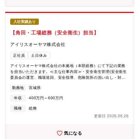
ついて教えますのでご安心ください！
入社実績あり
【角田・工場総務（安全衛生）担当】
アイリスオーヤマ株式会社
正社員
土日休み
アイリスオーヤマ株式会社の本拠地（本部総務）にて下記の業務
を担当いただきます。≪主な仕事内容≫・安全衛生管理(安全衛生
委員会の運営、職場巡回、安全指導、危険箇所の洗い出し・対
策)・労働災害の対策・検証・労災手続きなど※募集背景：業務増
勤務地
宮城県
に伴う人員補充です。
年収
400万円～600万円
職種
総務
更新日 2026.06.26
気になる