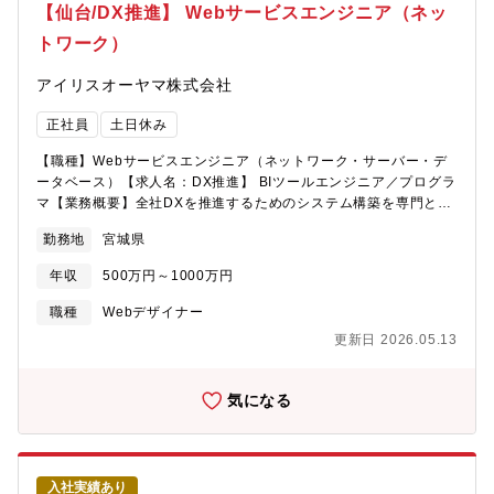
【仙台/DX推進】 Webサービスエンジニア（ネッ
トワーク）
アイリスオーヤマ株式会社
正社員
土日休み
【職種】Webサービスエンジニア（ネットワーク・サーバー・デ
ータベース）【求人名：DX推進】 BIツールエンジニア／プログラ
マ【業務概要】全社DXを推進するためのシステム構築を専門とし
た業務に従事していただきます。【具体的には】・Tableauダッ
勤務地
宮城県
シュボードの運用、改修支援・新規ダッシュボード、分析基盤の
構築・ダッシュボードの要件定義/設計/構築作業・データマート設
年収
500万円～1000万円
計/作成作業・データ抽出/加工/クレンジング・ダッシュボードを
基にしたデータ利活用推進BIツール：Tableau など
職種
Webデザイナー
更新日 2026.05.13
気になる
入社実績あり