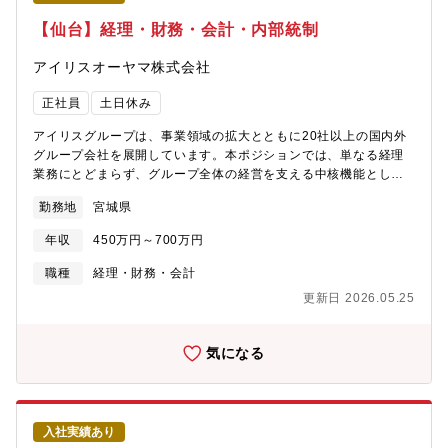
【仙台】経理・財務・会計・内部統制
アイリスオーヤマ株式会社
正社員
土日休み
アイリスグループは、事業領域の拡大とともに20社以上の国内外
グループ会社を展開しています。本ポジションでは、単なる経理
業務にとどまらず、グループ全体の経営を支える中核機能とし
て、経理の高度化・DX化を推進していただきます。「これまでの
勤務地
宮城県
経理経験を活かしながら、デジタルの力で経理を変革したい」そ
んな志向をお持ちの方に最適な環境です。■ ポジションの魅力・
年収
450万円～700万円
グループ20社超（海外含む）に関わるスケールの大きな経理業
務・AIを活用した経理業務改革の中心メンバーとして活躍可能・
職種
経理・財務・会計
単なるオペレーションではなく、“仕組みを創る経理”に挑戦でき
更新日 2026.05.25
る・成長企業の意思決定に近い環境で、経営視点が身につく■ 業
務内容ご経験・志向に応じて、以下業務をお任せします。＜経理
業務＞・担当グループ会社の月次・年次決算・連結視点での数値
気になる
管理・分析・予算実績差異分析およびマネジメントへのレポーテ
ィング＜DX・業務改革＞・経理業務プロセスの標準化・効率化・
AI/RPA/システム導入による業務自動化の企画・推進・データ活用
による経営意思決定支援の高度化＜マネジメント・連携＞・経理
入社実績あり
メンバーの育成・支援・事業部・製造・システム部門との横断的