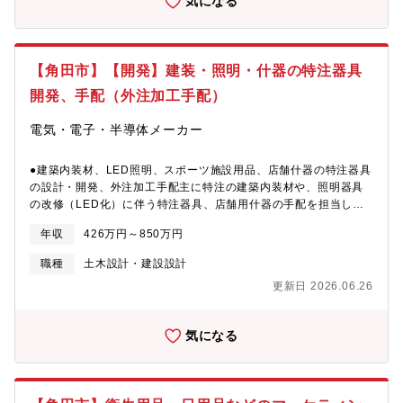
気になる
【角田市】【開発】建装・照明・什器の特注器具
開発、手配（外注加工手配）
電気・電子・半導体メーカー
●建築内装材、LED照明、スポーツ施設用品、店舗什器の特注器具
の設計・開発、外注加工手配主に特注の建築内装材や、照明器具
の改修（LED化）に伴う特注器具、店舗用什器の手配を担当しま
す。・営業担当やクライアントとの製品仕様の打合せ・製品企
年収
426万円～850万円
画、設計・外注業者への手配、納期管理・現地調査、施工立ち合
いなど【開発可能性のある製品例】・天井材、壁材、床材など建
職種
土木設計・建設設計
築内装材・LED照明・スタジアムチェア、スポーツ用人工芝な
更新日 2026.06.26
ど・店舗什器、販促什器※ご経験やスキルなどを踏まえて、担当
いただく製品を決定いたします。
気になる