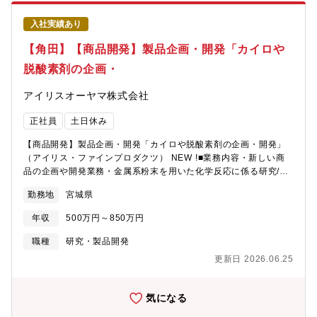
事業の販促物制作を担当して頂きます。・商品企画部門、開発部
門、Webデザイン部門など関連部署とコミュニケーションを取り
入社実績あり
ながら、商品開発や事業戦略に沿った販促物の企画/制作を行いま
す。・新製品のネーミング提案、ロゴ制作等にも携わって頂きま
【角田】【商品開発】製品企画・開発「カイロや
す。・企画提案、制作ディレクション、撮影ディレクション、コ
脱酸素剤の企画・
ピーライティングなども担当して頂きます。・外部協力会社と連
携をしながら制作、入稿までを担当して頂きます。【事前提出資
アイリスオーヤマ株式会社
料】・履歴書およびポートフォリオポートフォリオについては、
画質が荒くとも構いませんので2MB以下になるようにサイズダウ
正社員
土日休み
ンをお願いいたします。※（解像度の高い）ポートフォリオの原
本については、面接の際にご持参頂ければと存じます。
【商品開発】製品企画・開発「カイロや脱酸素剤の企画・開発」
（アイリス・ファインプロダクツ） NEW !■業務内容・新しい商
品の企画や開発業務・金属系粉末を用いた化学反応に係る研究/商
品開発/技術開発・機能性商品の開発、品質向上のための技術研
勤務地
宮城県
究・開発・差別化（コストダウン・性能向上）のための提案／研
究開発。資材の選定、見直し。・新商品の量産のための技術開発■
年収
500万円～850万円
主な担当商材使い捨てカイロ鮮度保持剤（脱酸素剤など）
職種
研究・製品開発
更新日 2026.06.25
気になる