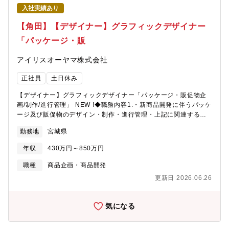
入社実績あり
【角田】【デザイナー】グラフィックデザイナー
「パッケージ・販
アイリスオーヤマ株式会社
正社員
土日休み
【デザイナー】グラフィックデザイナー「パッケージ・販促物企
画/制作/進行管理」 NEW !◆職務内容1.・新商品開発に伴うパッケ
ージ及び販促物のデザイン・制作・進行管理・上記に関連するグ
ラフィックデザイン業務2.・BtoB事業の各種販促物（カタログ/リ
勤務地
宮城県
ーフレット等）の企画、制作、進行管理・上記に関連するグラフ
ィックデザイン業務◆職種１.・商品のパッケージデザイン・販促
年収
430万円～850万円
物制作を担当して頂きます。・商品開発部門、事業部門部、広報
部門、Webデザイン部門、撮影部門など関連部署とコミュニケー
職種
商品企画・商品開発
ションを取りながら、商品開発や事業戦略に沿ったグラフィック
更新日 2026.06.26
デザイン業務全般を行います。・新製品のネーミング提案、ロゴ
制作等にも携わって頂きます。・企画提案、制作ディレクショ
ン、撮影ディレクション、コピーライティングなども担当して頂
気になる
きます。・外部協力会社と連携をしながら制作、入稿までを担当
して頂きます。２.・法人向けLED照明事業をはじめとしたB to B