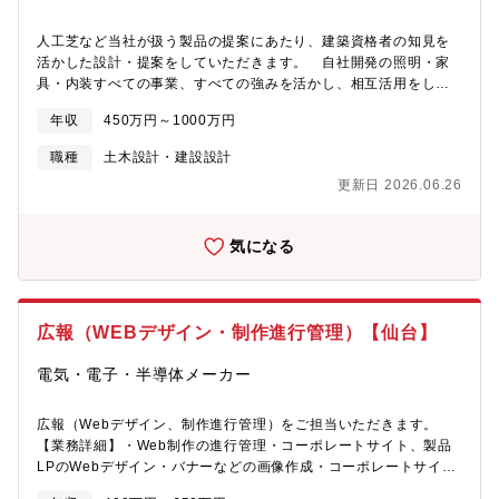
人工芝など当社が扱う製品の提案にあたり、建築資格者の知見を
活かした設計・提案をしていただきます。 自社開発の照明・家
具・内装すべての事業、すべての強みを活かし、相互活用をしな
がら様々な空間へソリューション提案していきます。【業務詳
年収
450万円～1000万円
細】・設計（レイアウト図、デザイン図などの提案資料作成
※CAD利用）オフィスや工場・倉庫、スポーツ施設、屋外設備な
職種
土木設計・建設設計
ど多様な導入事例があります。・お客様との打ち合わせ、ヒアリ
更新日 2026.06.26
ング（営業同行）※LED照明・建装/内装（壁材・床材～喫煙ブー
スなど）をご担当いただきます。
気になる
広報（WEBデザイン・制作進行管理）【仙台】
電気・電子・半導体メーカー
広報（Webデザイン、制作進行管理）をご担当いただきます。
【業務詳細】・Web制作の進行管理・コーポレートサイト、製品
LPのWebデザイン・バナーなどの画像作成・コーポレートサイ
ト、製品LPのフロントエンド部分の開発（使用言語：HTML、