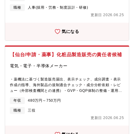
へ出展・広告媒体、エージェント商談・メンバーマネジメン
職種
人事(採用・労務・制度設計・研修)
ト ・コスト管理 など◆当社では営業職、開発エンジ
更新日 2026.06.25
ニア、事務管理スタッフ、電気工事、製造物流など幅広い職種の
採用を行っているため、前職のご経験を活かしスキルアップが叶
えられる環境です。得意分野からお任せしますので、ぜひ面接で
気になる
お話ください！◆やりがい東北にとどまらず、全国でも注目され
ている当社にて採用活動を通じた企業ブランディングの向上を実
現してください。◆働く環境についてメンバー：仙台6名・東京1
名の7名チームです。男女比（５：５）平均年齢：34歳環境：今回
【仙台/申請・薬事】化粧品製造販売の責任者候補
募集の青葉ビルでは【仙台駅徒歩5分】と好立地！ビルには無料の
ドリンクバーやスープバー。朝活推進でパック米の無料配布など
電気・電子・半導体メーカー
充実した福利厚生です。
・薬機法に基づく製造販売届出、表示チェック、成分調査・表示
作成の指導、海外製品の規制適合チェック・成分分析依頼・レビ
ュー（外部検査機関との連携）・GVP・GQP体制の整備・運用・
海外サプライヤーとの薬事情報のやりとり・製造所とのやりと
年収
480万円～750万円
り・社内教育、関連部門との連携・その他関連業務
職種
三役
更新日 2026.06.25