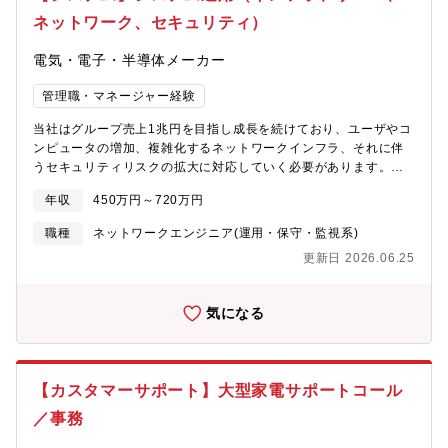
ネットワーク、セキュリティ）
電気・電子・半導体メーカー
管理職・マネージャー経験
当社はグループ売上1兆円を目指し成長を続けており、ユーザやコ
ンピュータの増加、複雑化するネットワークインフラ、それに伴
うセキュリティリスクの拡大に対応していく必要があります。セ
キュリティやネットワーク全般の改善に向けてリーダーシップを
年収
450万円～720万円
発揮し安全安心な環境づくりに貢献できる人材を募集していま
す。宮城県を拠点としアイリスオーヤマ、並びに全グループ会社
職種
ネットワークエンジニア(運用・保守・監視系)
のセキュリティにかかわる業務を行っていただきます。【業務内
更新日 2026.06.25
容について】セキュリティやネットワークの運用と管理、ユーザ
対応や教育を行っていただきます。【具体的には】・社内のセキ
ュリティ、またインフラ・ネットワークに関する業務（グループ
気になる
会社含む）・企画、提案・調査、問合せ対応・社内教育・保守運
用対応（シフト勤務あり）【入社後のシフト勤務について】早
番、遅番、夜勤の勤務がありシフトを組んで対応いただきま
す。 【早番】7:00～15：45（数回程度） 【遅番】13:00～
【カスタマーサポート】大型家電サポートコール
21：45（数回程度） 【夜勤】21:00～29:45、22:00～
30:45（月6回程度）※土日出勤をした場合は平日に代休を取って
／事務
いただきます。