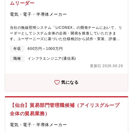
管理、制御する企画／開発●ロボットとセンシングを連携したクラ
ムリーダー
ウドシステム開発など【仕事の仕方】・企画→システム仕様設計
→詳細設計→システムリリースまで一貫して担当・外部パートナ
電気・電子・半導体メーカー
ー企業と連携した開発・社内のソフト、ハード、筐体設計担当者
とチームを組んで開発
当社の無線照明システム「LiCONEX」の開発チームにおいて、リ
ーダーとしてシステム全体の企画・開発を推進していただきま
す。ユーザーニーズに基づいた仕様検討から試作・実装、評価、
量産立ち上げまで、全工程に関与しながら、スピード感と柔軟性
年収
600万円～1000万円
をもって開発をリードするポジションです。【主な業務内容】・
LiCONEX無線照明システムの新機能・新製品の企画立案・無線通
職種
インフラエンジニア(通信系)
信を用いた照明制御システムの設計・開発・関係部署と連携し、
更新日 2026.06.26
顧客ニーズに直結したダイレクトマーケティングによる製品開発
の推進・顧客ニーズを反映した製品開発のプロジェクトマネジメ
ント・他部署（営業、施工、メンテナンス）との連携による製品
気になる
仕様の最適化当社は企画から設計、製造、施工、アフターサポー
トまでを一貫して行う体制を持ち、製品開発の上流から下流まで
深く関与することが可能です。開発した製品が市場で使われ、お
客様の満足や売上という形で成果に直結するやりがいのある仕事
【仙台】貿易部門管理職候補（アイリスグループ
です。【開発可能性のある商品例】・LiCONEX無線照明システム
の親機・子機・センサー機器・無線照明制御用アプリ・ソフトウ
全体の貿易業務）
ェア（UI/UX）との連携システム・照明機器とのインターフェース
最適化、制御アルゴリズムの開発・BEMSやスマートビルシステ
電気・電子・半導体メーカー
ムとの連携機能開発など【仕事の進め方】・開発リーダーとし