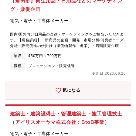
【角田市】衛生用品・日用品などのマーケティン
グ・販促企画
電気・電子・半導体メーカー
国内/国外向け日用品の企画・マーケティングをご担当いただきま
す。【業務詳細】・新商品の企画・開発・市場分析/消費者ニーズ
分析・販売促進の仕掛け（販促物製作・考案）・店頭販売企画立
案（消費者キャンペーン等）・商談応援（企画書・仕様書作成）
年収
450万円～700万円
【開発可能性のある製品例】・衛生用品、ヘルスケア用品／収
納、インテリア、家具、寝具／ペット、ガーデニング／ハウスウ
職種
プロモーション・販売促進
ェア、調理／工具、レジャー★下記に該当する方にお勧めで
更新日 2026.06.26
す。・自分のアイデアを具現化したい方・好奇心を持ち、新しい
分野に目標を持ちチャレンジできる方・量産品に携わることに喜
びを感じられる方（多くの人に使われるものを作ること）
気になる
建築士・建築設備士・管理建築士・施工管理技士
（アイリスオーヤマ株式会社：BtoB事業）
電気・電子・半導体メーカー