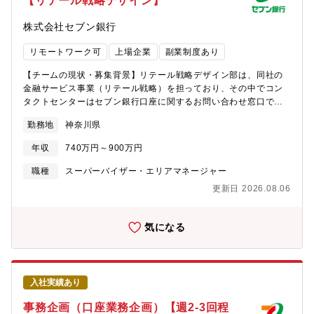
【リテール戦略デザイン】
株式会社セブン銀行
リモートワーク可
上場企業
副業制度あり
【チームの現状・募集背景】リテール戦略デザイン部は、同社の
金融サービス事業（リテール戦略）を担っており、その中でコン
タクトセンターはセブン銀行口座に関するお問い合わせ窓口で
す。今般、横浜拠点における人員補充に伴い、センターの運営管
勤務地
神奈川県
理および実務を担っていただける人財を募集します。【担当業
務】■コンタクトセンターの運営管理コンタクトセンター（約100
年収
740万円～900万円
席、うち横浜は70席）の運営管理及び関連業務全般を担当いただ
きます。（運営管理メンバーは計18名）お客さまと直接電話対応
職種
スーパーバイザー・エリアマネージャー
をするイメージが強いと思いますが、対応の多くは業務委託先に
更新日 2026.08.06
お任せしており、直接お客さまと応対いただくことはほとんどあ
りません。■具体的には以下の業務が中心になる予定です。・お客
さま向けおよびコンタクトセンター向けシステムの高度化・問合
気になる
せチャネル別（有人チャット・電話等）の応答率をはじめとした
各種指標の目標達成に向けた施策の立案・推進・業務委託先から
のお客さま応対に関する照会への回答、および運用全般に関する
調整・折衝・問合せ内容分析やお客さまからのご意見・ご要望に
入社実績あり
基づく商品・サービスの改善提案・業務委託先メンバーのモチベ
ーション向上施策の立案、実施など【ミッション】■DX推進（ノ
事務企画（口座業務企画）【週2-3回程