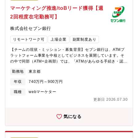
討等）・セブン銀行グループのリスク管理・事務リスクの管理・
マーケティング推進/toBリード獲得【週
外部委託管理・第2線の立場として、組織全体のリスク管理（モニ
2回程度在宅勤務可】
タリング・評価・リスク低減施策の立案等）の推進ご入社後は日
次の定例業務を通じたOJTを中心に、各リスクに関する業務を一
株式会社セブン銀行
通り習得した後、複数のリスクを分担して担当していただき、リ
スク管理に関する企画業務、推進を行っていただきます。少数精
リモートワーク可
上場企業
副業制度あり
鋭でリスク全般を管理するため、専門性を高めることができま
す。なお、ご入社直後は下記業務を担当いただく予定となりま
【チームの現状・ミッション・募集背景】セブン銀行は、ATMプ
す。・オフサイトモニタリング(銀行の健全性を金融庁や日銀へ報
ラットフォーム事業を中核としてビジネスを展開しています。そ
告)・自己査定(資産を区分し、危険度に応じて引当金を計上、自己
の中で同部（ATM+企画部）では、「ATMがあらゆる手続き・認証
資本比率を算定する)等銀行ではありますが、いろいろな業界出身
の窓口となる世界を創る」をコンセプトに、これまでにない新サ
の中途入社者が働いており、一般企業のような色合い（意思決定
勤務地
東京都
ービス「+Connect」を開発・提供しATMプラットフォーム事業の
のスピード感・社内の風通しの良さ等）もあります。＜使用ツー
さらなる成長・発展を担っています。お客さまにはコンビニATM
ル＞Teams等一般的なMicrosoftのツールBloombergPrelude（金
年収
740万円～900万円
という身近で・簡単・便利なチャネル提供を、事業者さまにはお
融市場系システム。市場リスク計量・管理業務にて使用）＜月平
客さまとの接点強化や業務合理化のご支援により、「あったらい
職種
webマーケター
均残業＞月平均20時間程度＜在宅勤務＞平均週2日程度（特に決ま
いな」を実現しています。このたび、「+Connect」サービスをよ
りはなく、一定柔軟に取得することが可能です）【身につくスキ
更新日 2026.07.30
り多くのお客さまにご利用いただくために、toBリード獲得の領域
ル】・リスク管理全般のスキルが身に付きます。・会社の業務全
で活躍いただける人財を募集します。【担当業務】下記①・②の
体を見渡すことにより視野が広がり、経営陣とのやり取り等で視
両方の業務をご担当いただきます。① 新規サービスの採用企業獲
気になる
座も高くなります。その他業務を通じて、企画力、調整力、推進
得に向けたリード獲得業務② 既にサービスを採用いただいている
力、判断力が養われます。・また、定例業務を通じて、正確性と
企業とともに、サービス認知・利用を向上させる宣伝・販促業務
分析力も強化されます。
入社後は約1ヶ月、同社事業、本プロジェクト、個別案件や役割分
担などナレッジシェアを実施しつつ、OJTと共に実際に業務に従