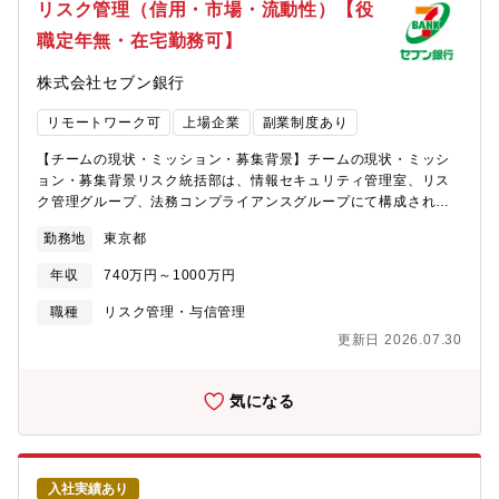
進、法令・制度改正に伴う事務プロセスの見直しなど、幅広い業
リスク管理（信用・市場・流動性）【役
務改善に携わっていただきます。また、事務オペレーションを担
職定年無・在宅勤務可】
う事務センターの委託管理を通じて、安定的かつ効率的な事務運
営を支えていただきます。単なる事務ではなく、事務の「仕組み
株式会社セブン銀行
つくる」中で銀行業務、法令・制度、システムの知識や、関係者
との調整力など幅広いスキルが身につきます。＜具体的な業務内
リモートワーク可
上場企業
副業制度あり
容＞・商品・サービスに関する事務フローの企画・構築・口座関
連業務の効率化・自動化の推進・法令・制度改正に伴う事務プロ
【チームの現状・ミッション・募集背景】チームの現状・ミッシ
セスの見直し・事務センターの委託管理および運営高度化＜残業
ョン・募集背景リスク統括部は、情報セキュリティ管理室、リス
時間＞月間平均20～30時間程度（プロジェクト状況により変動が
ク管理グループ、法務コンプライアンスグループにて構成されて
あります）＜在宅勤務＞週2～3日程度
おり、セブン銀行グループ全体のリスク管理の統括部門として、
勤務地
東京都
セブン銀行グループの事業を支えています。新規サービス増加や
新技術活用推進等による環境（グループ会社含む）変化等を踏ま
年収
740万円～1000万円
え、様々なリスクに対応するため体制増強が必要のため、リスク
管理グループのメンバーを募集します。リスク管理グループで
職種
リスク管理・与信管理
は、信用リスク、市場リスク、オペレーショナルリスク等の計量
更新日 2026.07.30
やコントロール、新商品のリスク検討、外部委託先管理、事務リ
スク管理、子会社のリスク管理などを担っています。【部署構
成】リスク統括部- リスク管理グループ ※太字が本求人ポジショ
気になる
ンです- 法務コンプライアンスグループ- 情報セキュリティ管理室-
情報セキュリティ管理室・CSIRTグループ ※リスク統括部リス
ク管理グループには６名が所属しております。【担当業務】・信
用リスク、市場リスク、流動性リスク、オペレーショナルリスク
入社実績あり
等の計量やコントロール・統合的リスク管理（新商品のリスク検