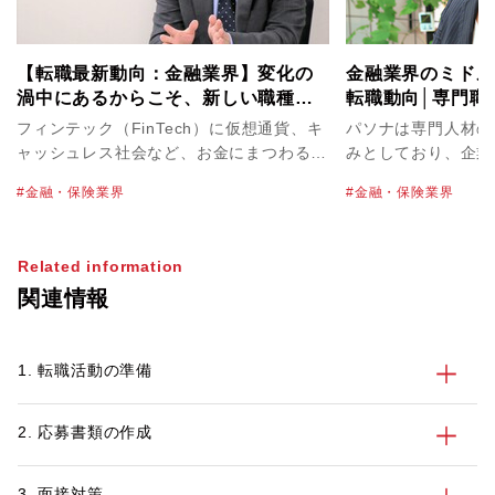
【転職最新動向：金融業界】変化の
金融業界のミドル
渦中にあるからこそ、新しい職種・
転職動向│専門職
ポジションを生み出せるチャンス
フィンテック（FinTech）に仮想通貨、キ
パソナは専門人材の
ャッシュレス社会など、お金にまつわる新
みとしており、企業
たなニュースが新聞やニュースで日々報じ
や求める人物像をお
金融・保険業界
金融・保険業界
られています。その一方で、メガバンクの
イントで求職者の方
新卒採用数削減や不正融資など、やや暗い
す。金融業界専門の
イメージの話題も目にする昨今の金融業
在籍しておりますの
Related information
界。業界全体の動向や、転職市場はどのよ
ての情報収集やお困
関連情報
うな状況なのでしょうか。自身も証券会社
パソナへご相談くだ
での営業経験を持ち、現在は金融業界を中
心に転職の支援を行っているパソナキャリ
1. 転職活動の準備
ア キャリアアドバイザーの新垣に話を聞
きました。
2. 応募書類の作成
3. 面接対策