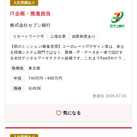
入社実績あり
事いただきます。【「＋Connect」について】
https://www.sevenbank.co.jp/oos/adv/tmp_255.html■取り扱い
IT企画・推進担当
サービス例・ATM窓口：取引先金融機関のエンドユーザーがATM
上でのお客様の住所変更や電話番号変更、口座開設等の手続きが
株式会社セブン銀行
できるサービス・ATMお知らせ：エンドユーザーが入出金を行う
際に、ATMの操作画面に広告を出せるサービス（例：銀行からの
リモートワーク可
上場企業
副業制度あり
ご案内 等）【使用ツール】コミュニケーションツールは主に
Teamsを利用しています。また社内外のアウトプット作成は主に
【部のミッション/募集背景】コーポレートITデザイン室は、単な
PowerPoint、Excelとなります。 【働き方】■残業時間：月平均
る情報システム部門ではなく、業務・IT・データを一体で設計す
20～30時間程（採用企業のサービスインのタイミング等繁忙期が
る全社デジタルアーキテクチャ組織です。これまでSaaSやクラウ
存在し、その時期は一時的に増加する可能性あり）■在宅勤務率：
ドを中核としたDX基盤の整備を進めてきましたが、生成AIの活用
勤務地
東京都
約50％（個人でバラつきあり） 【組織構成】ATM+企画部 - マー
拡大など環境変化も踏まえ、現在は基盤の活用による業務改革の
ケット開拓グループ（営業） - マーケット推進グループ（オンボ
深化と経営成果への還元を推進するフェーズに移行しています。
年収
740万円～900万円
ーディング・カスタマーサクセス・プロモーション） ※本求人
大規模システム群を抱える組織ではありませんが、一人ひとりの
ポジション - サービス企画グループ（サービス開発） - サービス
担当領域が広く、企画から導入・定着まで一貫して関われる点が
職種
社内SE
推進グループ（サービス管理/改善） 部全体で社員数は44名、平均
特徴です。これらの施策を推進するポジションとして、IT企画・
更新日 2026.07.31
年齢は30代後半となります。マーケット推進グループは、グルー
推進を担う人材を募集しています。【職務内容】担当領域におけ
プ長（40代男性）、メンバー11名（20代～40代）の組織です。
るシステム化企画、導入、運用および効果測定を一貫して担って
いただきます。関連各部および開発パートナーと協働しながら推
気になる
進します。■主な業務・全社コーポレートITアーキテクチャの企
画・高度化・イントラ業務基盤（PC・サーバ・ネットワーク・
M365等）の設計・改善・RPA・AIエージェント等の導入および業
務変革推進・ローコード開発の活用促進およびガバナンス設計・