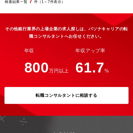
7
検索結果一覧
件（1～7件表示）
任以外の各部から業務内容を中心としたオリエンテーション実
渉、設置を実現していただきます。また、設置後はその企業と
施。各種スキルアップ研修への参加（費用は会社負担）。本部内
ATMの利用促進や環境改善について協議もします。入社後は、
業務勉強会の実施(1回/月）あり。部共通のオリエンテーション及
OJTにてメンター社員と同行しながら業務を覚えていただき、約
びメンターを付けてのOJTを予定しています。一人で案件を抱え
３ヵ月を目途に独り立ちを目指していただきます。■営業先の一
てしまうことが無い様、基本的に2~3名のチーム体制となるように
例：鉄道会社（駅に設置）、商業施設の担当窓口（役員の方への
その他銀行業界の上場企業の求人探しは、パソナキャリアの転
しています。文化やお作法などに慣れていただけるよう各種社内
提案の機会も多くございます）【使用ツール】Excel、Word、
ルール周知、業務部門や協力会社との折衝、プロジェクト進行を
職コンサルタントへお任せください。
PowerPoint、その他社内ソフトウェア【働き方】■残業時間月約
チーム内で伴走するかたちで着任後は進めていただくことにして
15～20時間■在宅勤務約20％（週1程度）■出張頻度担当エリアや
います。【魅力】・担務する上では一部のITテクノロジーだけで
案件によりますが週1回程度出張が発生することがあります
年収
年収アップ率
なく案件やシステム全体に関わるテクノロジーと向き合うことに
なり、新しい技術導入も積極的に行っておりますので幅広くスキ
800
61.7
ルアップが望める環境です。・事業/サービス/ユーザーに近く、グ
ループ各社との連携もありますので、グループや当社の事業を全
万円以上
%
体を俯瞰した環境で中長期にわたり業務変革やイノベーション創
出に関わることができます。
転職コンサルタントに相談する