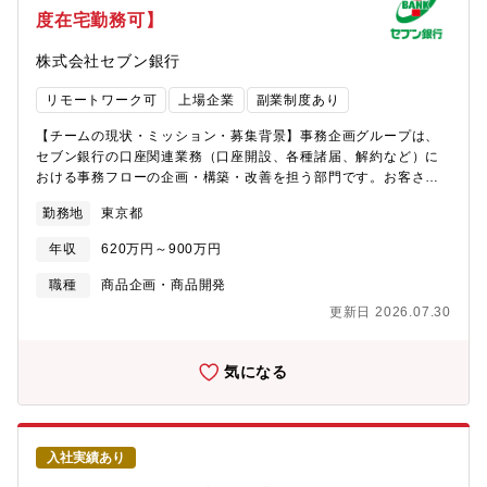
ンボイス促進）、VoC（お客さまの声）活用、従業員の働きがい
度在宅勤務可】
向上なお、業務を進めていくうえで、以下のことを重視していた
だきます。・同社パーパスである、『お客さまの「あったらいい
株式会社セブン銀行
な」を超えて、日常の未来を生みだし続ける』のマインドを持
ち、お客さまの立場に立って業務を行えること・新しい知見を取
リモートワーク可
上場企業
副業制度あり
り入れながらコンタクトセンターの運用改善・改良を行えるこ
と・セブン銀行についての深い知識を持ち、事務処理を正確に行
【チームの現状・ミッション・募集背景】事務企画グループは、
えること 【組織構成】■リテール戦略デザイン部・マーケティン
セブン銀行の口座関連業務（口座開設、各種諸届、解約など）に
ググループ・コンタクトセンター ※本求人ポジション・債権管
おける事務フローの企画・構築・改善を担う部門です。お客さま
理グループ リテール戦略デザイン部 コンタクトセンターに
に安心・安全で質の高いサービスを提供するため、事務プロセス
は、グループ長を除き社員26名が所属しており、横浜拠点には17
勤務地
東京都
の最適化や業務効率化を推進するとともに、法令・規程に沿った
名が、大阪拠点には9名が所属しております。メンバーのほとんど
適切な事務運営を支えています。また、事務オペレーションを担
が中途採用であり、コンタクトセンターのメンバーは銀行経験者
年収
620万円～900万円
う事務センターの運営管理・委託管理も重要な役割の一つです。
（金融知識・経験やコミュニケーション力、業務の正確性などを
近年は、AIやデジタル技術の活用による業務変革を推進してお
職種
商品企画・商品開発
評価）やコールセンター経験者（センター運用改善経験、業務に
り、事務センター運営のさらなる高度化や新たな業務プロセスの
対する積極性や柔軟性などを評価）が中心です。＜残業時間＞
更新日 2026.07.30
構築に向けて、業務改善・事務企画を担う新たなメンバーを募集
月平均20時間前後※業務繁閑があるため、月によって異なります
しています。【チーム構成】事務ソリューション部- 事務企画グル
＜在宅勤務＞20%程度（担当により異なる）
ープ ※ 太字 が本求人ポジションです- 本店事務グループ- 業務
気になる
デザイングループ- 提携事務マネジメントグループ- 設置事務マネ
ジメントグループ※事務企画グループには、12名メンバーがおり
ます（20代～30代が大半）。【担当業務】主に口座関連業務の事
務企画を担当いただきます。新商品・サービスの導入時には事務
入社実績あり
フローの企画・構築を行うほか、既存業務の効率化・自動化の推