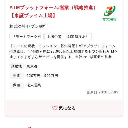
ているプロジェクト】・当局サイバーセキュリティガイドライン
ATMプラットフォーム/営業（戦略推進）
対応・サイバーセキュリティ戦略の推進・サイバーセキュリティ
【東証プライム上場】
態勢の可視化・CSIRT体制強化の検討と推進【組織構成】配属先
は部長＋26名で構成（平均年齢40代/2026年7月時点）現在5グル
株式会社セブン銀行
ープ体制を取っています。①コンプライアンス管理グループ②法
務グループ③AML/CFT企画グループ④金融犯罪対策グループ⑤サ
リモートワーク可
上場企業
副業制度あり
イバーセキュリティ対策推進グループ※サイバーセキュリティ対
策推進グループに配属予定。様々な経歴をもった中途社員/出向者
【チームの現状・ミッション・募集背景】ATMプラットフォーム
で構成されており、少人数でもあり年齢/社歴/プロパー/キャリア
推進部は、47都道府県に28,000台以上展開するセブン銀行ATMを
関係なく活躍が可能な風通しの良い組織です。【募集背景】当社
通じてさまざまなサービスを提供する、当社の中核事業の営業部
は2008年に設立したモバイルに特化したネット専業銀行です。開
門です。その中でも開発推進第１グループは、セブン-イレブン以
業以来、生活に深く浸透した携帯電話やスマートフォンをお客さ
勤務地
東京都
外の商業施設や、駅などの公共交通機関へのATM設置営業および
まとの第一の接点とし、利便性と安全性を両立させた質の高いサ
その管理を担い、収益を生むことをミッションとしています。
ービスを提供してきました。auじぶん銀行のみならず、グループ
年収
620万円～900万円
【チーム構成】ATMプラットフォーム推進部- 開発推進第1グルー
会社とともに、お客さまへ金融・決済サービスをワンストップで
プ- 開発推進第2グループ- コンサルティング第1グループ- コンサ
職種
法人営業
提供する「スマートマネー構想」を推進してるauフィナンシャル
ルティング第2グループ ※本求人ポジションです。開発推進
グループ内では、ITは急成長下においてグループの安定したサー
更新日 2026.07.09
第1グループは、グループ長（50代）、 担当（40代２名、30代６
ビス提供を根幹から支える非常に重要な役割を担います。日本一
名、20代３名） 、派遣社員２名で構成されています。12名で新規
のデジタルメガバンクを目指す、当社の更なる成長に向けたデジ
開拓営業と既存の全国の4000台のATMを担当しています。【担当
気になる
タライゼーションの取り組みを担う中核人材を募集します。【働
業務】開発推進第１グループは、セブン‐イレブン以外の施設への
き方】※在宅勤務については、担当業務に応じて利用可（週１-２
ATM設置営業およびその管理業務を担当しています。具体的に
日程度）※残業はその時の案件・業務によって20-40h程度発生し
は、ATMを利用いただけそうな施設や場所をさまざまな調査方法
ます。【入社後の受け入れ体制】システム部門としての取組み着
により探し出し、その管轄企業と契約内容や経済条件について交