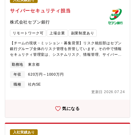
入社実績あり
SaaS導入・連携設計、データ活用基盤の整備・関係部門・ベンダ
ーとの調整・優先順位付け■具体テーマ例・M365 / Copilot を活
サイバーセキュリティ担当
用した業務変革・Boxを中核とした全社情報基盤の再整備・会計・
人事領域を含むSaaS連携設計・生成AIを前提とした業務プロセス
株式会社セブン銀行
の再設計■ポジションの特徴・設計組織：システム導入だけでな
く、業務とITの構造設計を担う・全社スコープ：部門最適ではな
リモートワーク可
上場企業
副業制度あり
く、全社最適の観点で意思決定・裁量【チーム構成】セブン・ラ
ボ部-事業開発グループ-CX推進グループ-コーポレートITデザイン
【チームの現状・ミッション・募集背景】リスク統括部はセブン
室 ※本求人ポジションセブン・ラボ部 コーポレートITデザイン
銀行グループ全体のリスク管理を所管しています。その中で情報
室には、グループ長を除き社員12名が所属しております。兼務を
セキュリティ管理室は、システムリスク、情報管理、サイバーセ
含み、4名は社内システム基盤を、6名は業務効率化、3名は会計シ
キュリティについて全体を統括し適切に管理することにより、セ
勤務地
東京都
ステムを担当しています。【働き方】平均残業時間：月20～30時
ブン銀行グループの事業を支えています。サイバー攻撃が複雑化
間程度在宅勤務：週1～2日程度※スライド勤務可能基本就業時
する外部環境や、新規サービス増加や新技術活用推進等による内
年収
620万円～1000万円
間 8:45～17:30一番早い就業時間7:00～ 一番遅い就業時間
部環境変化を踏まえ、セブン銀行グループ全体のサイバーセキュ
11:30～※業務により取得可能なスライド時間が異なります。詳し
リティ管理態勢の高度化を実現するため体制増強が必要となり、
職種
社内SE
くは選考時にお聞きください。
今回、新たに当社で一緒に働いていただけるメンバーを募集いた
更新日 2026.07.24
します。【業務内容】・社内サイバーセキュリティを束ねる部門
としてセキュリティリスクに対応する施策初期段階での検討と経
営企画部門等とのディスカッションとその推進や、IT本部内の各
気になる
部やリスク管理部門との調整・推進などをご担当いただきま
す。・セキュリティインシデント発生時は、IT本部の各部やリス
ク管理部門/業務部門と連携し、対応にあたっていただきます。＜
詳細＞サイバーセキュリティに関する犯罪や攻撃についてのリス
入社実績あり
クマネジメントと対策の立案に関する担当者。【中長期で計画し