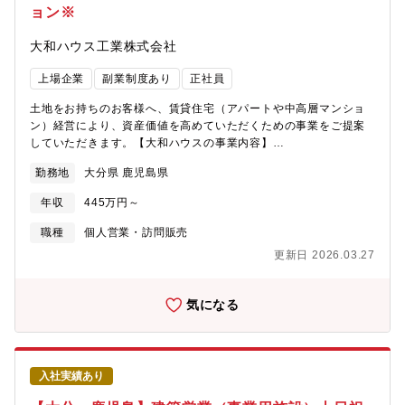
ョン※
大和ハウス工業株式会社
上場企業
副業制度あり
正社員
土地をお持ちのお客様へ、賃貸住宅（アパートや中高層マンショ
ン）経営により、資産価値を高めていただくための事業をご提案
していただきます。【大和ハウスの事業内容】
https://www.daiwahouse.co.jp/company/work/index.html【大和
勤務地
大分県 鹿児島県
ハウスの採用ページ】～大和ハウスについてや働く環境などの記
載があります～
年収
445万円～
https://www.daiwahouse.co.jp/recruit/index.html?
page=from_header～キャリア採用ページ～
職種
個人営業・訪問販売
https://job.axol.jp/vb/c/daiwahouse/public/top～新卒ページ～
更新日 2026.03.27
https://www.daiwahouse.co.jp/recruit/freshers/index.html■働く
スタッフ紹介
https://www.daiwahouse.co.jp/recruit/person/index.html
気になる
入社実績あり