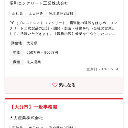
昭和コンクリート工業株式会社
正社員
土日休み
完全週休2日制
PC（プレストレストコンクリート）構造物の建設をはじめ、コン
クリート二次製品の設計・開発・製造・補修を行う当社の営業と
してご活躍いただきます。【職務内容】橋梁を中心としたコンク
リート構造物工事および、二次製品（自社製品）の営業の担当を
勤務地
大分県
お願いいたします。官公庁や建設コンサル、施工業者（建設・建
築・土木会社）、商社等へ製品・技術のPRや提案をします。工事
年収
550万円～900万円
予定現場を下見に行ったり、設計や現場監督との打合せ等もお任
せします。【魅力】・九州エリアにてシェア拡大中です。・出張
職種
法人営業
もありますが、自身でスケジュールを組むことが可能です。・選
更新日 2026.05.14
考を通して建設コンサルタント向けの営業かゼネコン向けの営業
かをご提案いたします。・完全週休二日の122日休み、残業月10
時間以内/月と少なめのためワークライフバランスの充実が叶いま
気になる
す。・OJT研修により業界未経験の方でも安心して働けます。・
業界未経験者活躍中です。・大規模案件に関わることができるや
りがいのある環境です。【募集背景】シェア拡大中のため増員募
集
【大分市】一般事務職
大力産業株式会社