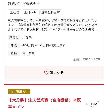
渡辺パイプ株式会社
正社員
土日休み
退職金制度有
法人営業職として、水道資材など管工機材の販売をお任せいたし
ます。【水道資材部門】お客さまは水道工事などをおこなう会社
さまなどです取扱商材：配管（パイプ）や継手などの管工機材
（水道、ガスなどの配管、バルブ、ポンプなど）
勤務地
大分県
年収
400万円～550万円
※経験に応ず
職種
法人営業
更新日 2024.03.28
気になる
入社実績あり
【大分県】法人営業職（住宅設備）※既
存メイン