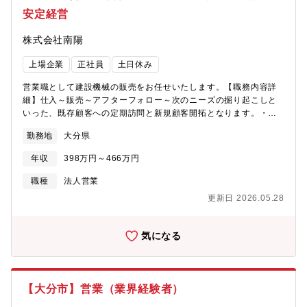
安定経営
株式会社南陽
上場企業
正社員
土日休み
営業職として建設機械の販売をお任せいたします。【職務内容詳
細】仕入～販売～アフターフォロー～次のニーズの掘り起こしと
いった、既存顧客への定期訪問と新規顧客開拓となります。・取
扱い商品：土木・建設機械、環境関連機器、産業用車両、機械部
勤務地
大分県
品等・主な取引先：九州の建設会社や建設機器レンタル・リース
会社が主になります。【魅力】・創業以来黒字経営の安定企業で
年収
398万円～466万円
す。・年間休日120日以上、残業時間20時間/月とワークライフバ
ランスの充実が叶います。・フォロー体制も充実しているため、
職種
法人営業
安心して働ける環境です。【募集背景】売上好調による増員募集
更新日 2026.05.28
【組織構成】大分支店は5名（男性4名、女性1名）50代：2名、
40代：2名、30代：1名の組織構成です。
気になる
【大分市】営業（業界経験者）