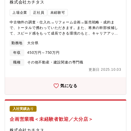
株式会社カチタス
上場企業
正社員
未経験可
中古物件の調査・仕入れ→リフォーム企画→販売戦略・成約ま
で、トータルで携わっていただきます。また、将来の幹部候補し
て、スピード感をもって成長できる環境のもと、キャリアアップ
を図っていただくことができます。【業務詳細】(1)仕入れ：現地
勤務地
大分県
に赴き、「どのような方に住んでいただきたいか」お客様像をイ
メージしながら中古物件の仕入れを行います。(2)リフォーム企
年収
450万円～750万円
画：お客様が住まいに求めることはなにかを考えながら、リフォ
ームのプランを立てていきます。(3)販売：自ら企画したリフォー
職種
その他不動産・建設関連の専門職
ムの物件を、自分の言葉でお客様にアピールしていきます。【魅
更新日 2025.10.03
力】★自身のアイディアを形にし、それを自らお客様に提案して
いくことができるため、裁量が大きく、また、お客様の喜びの声
を直接感じることができるやりがいのある業務です。★経営層に
気になる
はリクルート出身者が多く、変化と成長のスピード感がある中で
スキルアップを図りたい方にはお勧めの環境です。★宅建士手当
毎月3万円支給★マイカー通勤で営業でも使用するため、ガソリン
代、ETCカード、エコカー手当など多数福利厚生あり★結果次第
入社実績あり
で最短で2年で店長になった方もいらっしゃいます。※充実した研
修制度があるため未経験の方でも安心してご入社いただけます！
企画営業職＜未経験者歓迎／大分店＞
具体的には、店舗の先輩のOJT→一連の流れを知った後の座学研
修を受講、専門的なマニュアル等、研修が充実。未経験でも知識
株式会社カチタス