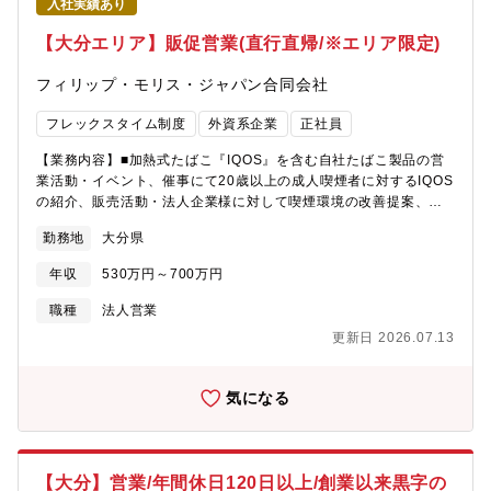
入社実績あり
【大分エリア】販促営業(直行直帰/※エリア限定)
フィリップ・モリス・ジャパン合同会社
フレックスタイム制度
外資系企業
正社員
【業務内容】■加熱式たばこ『IQOS』を含む自社たばこ製品の営
業活動・イベント、催事にて20歳以上の成人喫煙者に対するIQOS
の紹介、販売活動・法人企業様に対して喫煙環境の改善提案、セ
ミナーの案内・コンビニ/スーパーに対する自社新製品の案内、売
勤務地
大分県
り場改善提案、プロモーション活動の周知【残業時間】月20H以
内【魅力】★フレックスタイム制/1人1台社有車付与/直行直帰型営
年収
530万円～700万円
業です！ライフイベントや家庭事情に合わせて、時間管理が比較
的にしやすいです。★営業として個人で動く事がメインですが、
職種
法人営業
チーム内での情報共有等で密に相談連携しながら、より良い顧客
更新日 2026.07.13
への提案を図っています！
気になる
【大分】営業/年間休日120日以上/創業以来黒字の