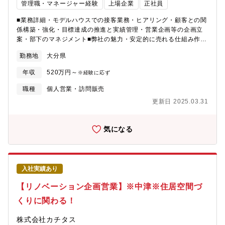
管理職・マネージャー経験
上場企業
正社員
■業務詳細・モデルハウスでの接客業務・ヒアリング・顧客との関
係構築・強化・目標達成の推進と実績管理・営業企画等の企画立
案・部下のマネジメント■弊社の魅力・安定的に売れる仕組み作り
ができています集客に注力しているため、飛び込み訪問などの営
勤務地
大分県
業はございません。現状は営業メンバー1人あたりにつき、毎月10
～20組の新規名簿をお渡しています。
年収
520万円～
※経験に応ず
職種
個人営業・訪問販売
更新日 2025.03.31
気になる
入社実績あり
【リノベーション企画営業】※中津※住居空間づ
くりに関わる！
株式会社カチタス