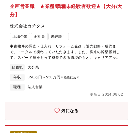
企画営業職 ★業種/職種未経験者歓迎★【大分/大
分】
株式会社カチタス
上場企業
正社員
未経験可
中古物件の調査・仕入れ→リフォーム企画→販売戦略・成約ま
で、トータルで携わっていただきます。また、将来の幹部候補し
て、スピード感をもって成長できる環境のもと、キャリアアップ
を図っていただくことができます。【業務詳細】(1)仕入れ：現地
勤務地
大分県
に赴き、「どのような方に住んでいただきたいか」お客様像をイ
メージしながら中古物件の仕入れを行います。(2)リフォーム企
年収
350万円～550万円
※経験に応ず
画：お客様が住まいに求めることはなにかを考えながら、リフォ
ームのプランを立てていきます。(3)販売：自ら企画したリフォー
職種
法人営業
ムの物件を、自分の言葉でお客様にアピールしていきます。【魅
更新日 2024.08.02
力】自身のアイディアを形にし、それを自らお客様に提案してい
くことができるため、裁量が大きく、また、お客様の喜びの声を
直接感じることができるやりがいのある業務です。
気になる