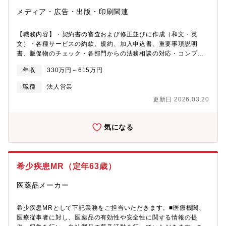
ずは中津本社の現場担当者のもとで基本的な業務を覚えていただ
メディア・広告・出版・印刷関連
きます。同時に、営業・マネジメントの部分を習得し、最終的に
は大分営業所の営業マネージャーとして勤務していただく予定で
す。また、同時にガス・石油の資格を取得していただきます。
【職務内容】・契約書の審査および修正並びに作成（和文・英
【組織構成】現在営業部署では30代の営業担当者が1名在籍してい
文）・各種サービスの約款、規約、加入申込書、重要事項説明
ます。【今後の事業展開】（1）エネルギー事業（ＬＰガス・石
書、販促物のチェック・各部門からの法務相談の対応・コンプラ
油）・介護事業・リフォーム事業の売上げ維持向上を図り、新規
イアンス研修・啓蒙活動・提携弁護士への法的判断の依頼及び訴
ビジネスの事業創出・Ｍ＆Ａ等を推進。（2）アライアンスを強化
年収
330万円～615万円
訟の委任などの窓口業務・M＆Aや新規事業案件に関する法的サポ
しつつ、BtoB・BtoCへのソリューションとリテンションの強化。
ート・その他、知的財産、労務、訴訟、渉外関連業務等【魅
職種
法人営業
力】・当社の沿革から、重要な案件については常に法務部のサポ
更新日 2026.03.20
ートが求められる環境にあり、直接マネジメントにレポートする
ことも少なくありません。経営の意思決定に近いポジションで仕
事ができ、また、他部署から頼りにされることも多く、このこと
気になる
が、当部で仕事をする上での最大の魅力だと思います。・業務の
側面では、放送・通信・エンタテインメント・エネルギー事業に
必要な法律について幅広く触れることができることも特徴的で
す。具体的には、民法、会社法はもちろん、放送法、電気通信事
希少疾患MR（定年63歳）
業法、電気事業法、ガス事業法、建設業法、保険業法等の様々な
事業法、並びに、消費者契約法、特定商取引法、割賦販売法、景
医薬品メーカー
品表示法等のBtoCに関する法律、特許法、著作権法、商標法等の
知的財産法、更に独占禁止法、下請法等の分野についても、実務
を通じた幅広い経験を積むことができます。・また、M＆Aのサポ
希少疾患MRとして下記業務をご担当いただきます。■医療機関、
ートや、内部通報事務局、更にはコンプライアンス研修の講師を
医療従事者に対し、医薬品の有効性や安全性に関する情報の提