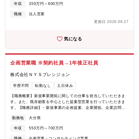
結・営業戦略の立案・代理店への営業支援やフォロー・セミナー
年収
350万円～600万円
やキャンペーンの企画等【魅力】既存の大規模パートナー様の担
当としてお客様へIT商材の販売支援を行っていただきます。個人
職種
法人営業
での飛び込み営業もなく、既存のパートナー様の同行営業や製品
更新日 2026.06.27
勉強会がメインとなります。パートナーセールスとしては通常の
セールス職以上に、高度な営業力・専門知識をスキルを日々磨
け、深めることができるのは大きなやりがいの一つです。また、
気になる
パートナー企業との関係を通じて、異なる業界や市場の知識も広
がり、自身の視野を広げることができます。【案件事例】某大手
企業の販売No.1とのパートナーシップ、某大手公共施設のインフ
ラ監視・某大手大規模インフラ構築運用【募集背景】全国規模の
企画営業職 ※契約社員→1年後正社員
パートナー様への体制強化と販売促進
株式会社ＮＹＳプレシジョン
学歴不問
転勤なし
土日休み
【職務概要】新規事業開拓に関しての仕事を担当していただきま
す。また、既存顧客を中心とした提案型営業を行っていただきま
す。【職務詳細】・新規事業の企画提案、企業開拓、企業訪問、
案件検討・事業計画書の作成・法令チェック・設備業者との仕様
勤務地
大分県
打ち合わせ、見積取得・お客様のニーズに合った製品紹介・プレ
ゼンテーション資料の作成・見積書作成等
年収
550万円～700万円
職種
企画営業・コンサルティング営業