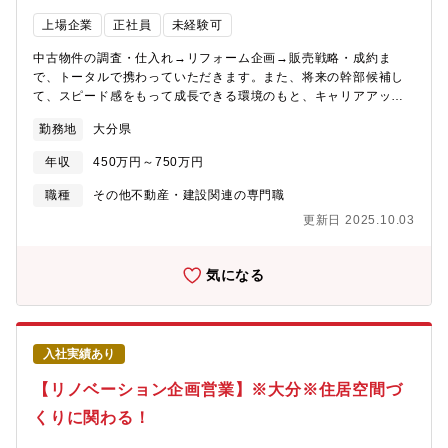
上場企業
正社員
未経験可
中古物件の調査・仕入れ→リフォーム企画→販売戦略・成約ま
で、トータルで携わっていただきます。また、将来の幹部候補し
て、スピード感をもって成長できる環境のもと、キャリアアップ
を図っていただくことができます。【業務詳細】(1)仕入れ：現地
勤務地
大分県
に赴き、「どのような方に住んでいただきたいか」お客様像をイ
メージしながら中古物件の仕入れを行います。(2)リフォーム企
年収
450万円～750万円
画：お客様が住まいに求めることはなにかを考えながら、リフォ
ームのプランを立てていきます。(3)販売：自ら企画したリフォー
職種
その他不動産・建設関連の専門職
ムの物件を、自分の言葉でお客様にアピールしていきます。【魅
更新日 2025.10.03
力】★自身のアイディアを形にし、それを自らお客様に提案して
いくことができるため、裁量が大きく、また、お客様の喜びの声
を直接感じることができるやりがいのある業務です。★経営層に
気になる
はリクルート出身者が多く、変化と成長のスピード感がある中で
スキルアップを図りたい方にはお勧めの環境です。★宅建士手当
毎月3万円支給★マイカー通勤で営業でも使用するため、ガソリン
代、ETCカード、エコカー手当など多数福利厚生あり★結果次第
入社実績あり
で最短で2年で店長になった方もいらっしゃいます。※充実した研
修制度があるため未経験の方でも安心してご入社いただけます！
【リノベーション企画営業】※大分※住居空間づ
具体的には、店舗の先輩のOJT→一連の流れを知った後の座学研
くりに関わる！
修を受講、専門的なマニュアル等、研修が充実。未経験でも知識
が身につきます。