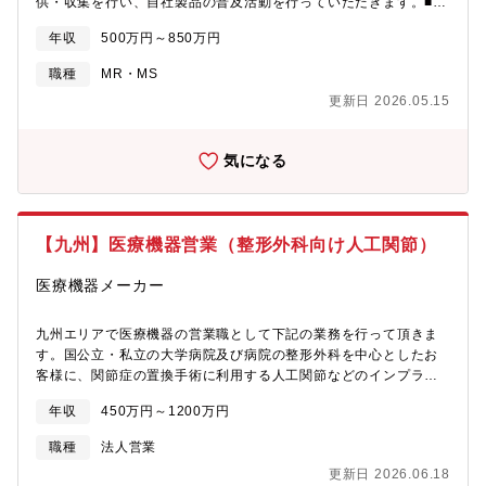
務めることも多く、単なる法務相談や契約書チェックにとどまら
供・収集を行い、自社製品の普及活動を行っていただきます。■直
ない、幅広い分野で、法的な知見を深め、活かすことができま
行・直帰スタイル（配属エリアによる）■大学病院、基幹病院中心
年収
500万円～850万円
す。・働きやすい職場環境もアピールポイントの一つです。部員
の年齢も比較的低い（若い）組織で、子育てをしながら働く部員
職種
MR・MS
も多くいます。明るく自由闊達な職場で、伸び伸び働くことがで
更新日 2026.05.15
きます。【募集背景】業務拡大に伴う人員補充【キャリアビジョ
ン】入社後は各部門からの法務相談を中心とした法務業務に従事
していただきます。その後、複数名のメンバーを取り纏めるチー
気になる
ムリーダーとして業務をを行っていただき、幅広い法務経験を積
んで専門性を高めて、将来的には法務関連の責任者としてステッ
プアップを目指してほしいと考えています。【組織構成】各部門
からの法務相談を担当するコーポレート・メディアチーム、ケー
【九州】医療機器営業（整形外科向け人工関節）
ブル・プラットフォームチームと、発信者情報開示請求を担当す
るチームの3チーム体制部長1名、管理職7名、非管理職19名
医療機器メーカー
九州エリアで医療機器の営業職として下記の業務を行って頂きま
す。国公立・私立の大学病院及び病院の整形外科を中心としたお
客様に、関節症の置換手術に利用する人工関節などのインプラン
ト、医療機器の営業活動を行います。イノベイティブな製品等、
年収
450万円～1200万円
競合と比較しても非常に特徴的な製品を持っており、ドクターに
は引き合いが強い製品です。■商品カタログやデモ製品を持参し、
職種
法人営業
ドクターに対するPRや医局説明会■学会参加やエデュケーション
更新日 2026.06.18
プログラムの参加■手術がある際のオペの立ち合い活動【主な製