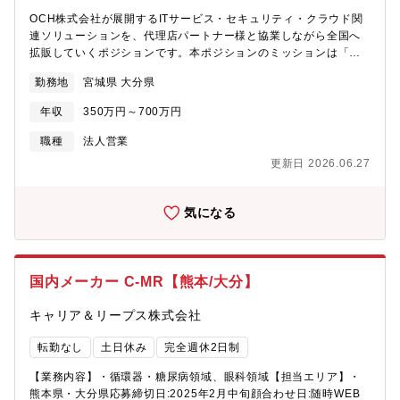
OCH株式会社が展開するITサービス・セキュリティ・クラウド関
連ソリューションを、代理店パートナー様と協業しながら全国へ
拡販していくポジションです。本ポジションのミッションは「代
理店パートナー様が継続的に売れる仕組みをつくること」。単な
勤務地
宮城県 大分県
るルート営業ではなく、戦略設計から案件推進、販売体制の構築
まで一気通貫で担います。【業務内容詳細】●パートナーセールス
年収
350万円～700万円
として新規販売パートナー様の開拓はもちろんのこと、既存の販
売パートナー様へ定期的な訪問や定例会等を通して製品の販売促
職種
法人営業
進につながる営業活動を実施いただきます。●商材としてはセキュ
更新日 2026.06.27
リティ機器（UTMやエンドポイント）、ストレージ製品
（NAS）、SaaS製品などが主となっております。■ 代理店パート
ナー戦略の立案、実行・既存代理店パートナー様の販売実績分析
気になる
および成長戦略の設計 ・商材別（バックアップ／セキュリティ／
クラウド基盤等）の販売方針策定・KPI設計および四半期レビュー
の実施■ 新規代理店パートナーチャネルの開拓・ターゲット代理
店パートナー様の選定（地域SIer、セキュリティ専業企業な
国内メーカー C-MR【熊本/大分】
ど）・アプローチからアポイント取得～商談～契約締結までの推
進・販売スキーム（価格体系・サポート体制）の構築■代理店パー
キャリア＆リープス株式会社
トナー様向け販売支援（Enablement）・製品説明会／勉強会の企
画、実施（オンライン／対面）・提案資料、FAQ、営業トークス
転勤なし
土日休み
完全週休2日制
クリプトの整備・新商材リリース時の販売展開プラン策定、キャ
ンペーン等の販促について策定■ 共同案件推進・提案支援 ・代理
【業務内容】・循環器・糖尿病領域、眼科領域【担当エリア】・
店パートナー様との同行営業 ・セキュリティ診断等を用いた際の
熊本県・大分県応募締切日:2025年2月中旬顔合わせ日:随時WEB