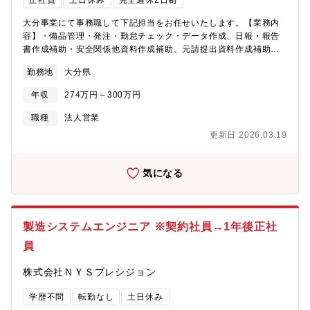
正社員
土日休み
完全週休2日制
大分事業にて事務職して下記担当をお任せいたします。【業務内
容】・備品管理・発注・勤怠チェック・データ作成、日報・報告
書作成補助・安全関係他資料作成補助、元請提出資料作成補助・
経理補助（データ入力、集計程度）・資格・技能講習状況管理、
勤務地
大分県
申請手続き・保有車両管理・本社（北九州市若松区）・他事業所
（北九州市小倉北区）との電話、メール対応・来客(お茶出し有)、
年収
274万円～300万円
電話対応、掃除、入構手続き【魅力】・創業50年以上、安定した
財務状況のため安心して長期的に働けます。・定年60歳ですが、
職種
法人営業
65歳までの再雇用制度があります。・生産されたスラグはCO2排
更新日 2026.03.19
出量を抑えるためにコンクリートの下に使用されていたり、肥料
に使用されたり、海洋環境を整えるために使用されたりなど幅広
く使用されております。・ホイールローダーや油圧ショベルなど
気になる
の大型機を多数所有しているため専門作業も多く担っておりま
す。・転勤も当面の間無いため、大分市で腰を据えて働きたい方
歓迎です。【組織構成】大分事業所 42名
製造システムエンジニア ※契約社員→1年後正社
員
株式会社ＮＹＳプレシジョン
学歴不問
転勤なし
土日休み