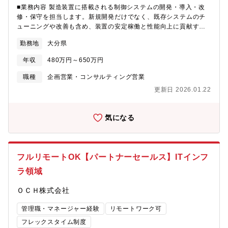
■業務内容 製造装置に搭載される制御システムの開発・導入・改
修・保守を担当します。新規開発だけでなく、既存システムのチ
ューニングや改善も含め、装置の安定稼働と性能向上に貢献する
ポジションです。■具体的には1. 制御システムの設計・開発・製造
勤務地
大分県
装置向けの制御盤設計・製作・PLC（Programmable Logic
Controller）による制御プログラムの開発（主にST言語）・オー
年収
480万円～650万円
トCADを用いた電気図面・制御盤設計2. 装置プログラミング・チ
ューニング・装置の動作ロジック設計と制御ソフトの実装
職種
企画営業・コンサルティング営業
更新日 2026.01.22
気になる
フルリモートOK【パートナーセールス】ITインフ
ラ領域
ＯＣＨ株式会社
管理職・マネージャー経験
リモートワーク可
フレックスタイム制度