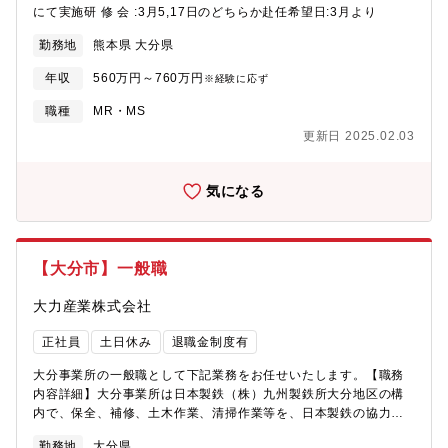
機器の選定および提案、エンドユーザーの課題ヒアリング ・技術
にて実施研 修 会 :3月5,17日のどちらか赴任希望日:3月より
部門と連携した構成検討および提案書作成支援 ・導入後のフォロ
勤務地
熊本県 大分県
ーアップと横展開提案■ 市場フィードバックと商品改善提案・競
合情報、市場ニーズの収集・代理店パートナー様からの改善要望
年収
560万円～760万円
※経験に応ず
整理・プロダクト管轄部署への戦略的フィードバック【取り扱い
商材例】・セキュリティ製品（UTM、エンドポイントセキュリテ
職種
MR・MS
ィ）・サーバー／ストレージ（NASアプライアンス等）・クラウ
更新日 2025.02.03
ドサービス（リモートサポート、AI翻訳）【案件事例】・某大手
企業の販売№.1とのパートナーシップ・某大手公共施設のインフ
ラ監視・某大手大規模インフラ構築運用【業務環境】●使用デバイ
気になる
ス ・PCやスマートフォン、タブレットといった業務上必要とな
るデバイスの貸与●コミュニケーション ・Slack、Zoom、
Googlemeet、自社開発グループウェアといったオンラインコミ
ュニケーションが中心●営業支援 ・出張手当（5,000円/日 移動
【大分市】一般職
のみも支給）●キャリアアップ支援 ・資格取得補助及び奨励金制
度 ・資格所持手当あり【やりがい・魅力】既存の大規模代理店
大力産業株式会社
パートナー様の担当としてお客様へIT商材の販売支援を行ってい
ただきます。大手企業・公共案件など影響力の大きいプロジェク
正社員
土日休み
退職金制度有
トに関われる、既存の強力な代理店パートナー様基盤を活かした
営業ができます。個人での飛び込み営業は一切無く、既存の代理
大分事業所の一般職として下記業務をお任せいたします。【職務
店パートナー様の同行営業や製品勉強会がメインとなります。パ
内容詳細】大分事業所は日本製鉄（株）九州製鉄所大分地区の構
ートナーセールスとしては通常のセールス職以上に、商材選定や
内で、保全、補修、土木作業、清掃作業等を、日本製鉄の協力会
販売戦略にも関与でき、営業の裁量が大きいので、高度な営業
社から委託を受けて作業を行っております。・入社後は現場作業
勤務地
大分県
力・専門知識をのスキルを日々磨け、深めることができるのは大