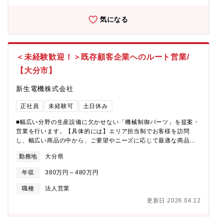
る顧客それぞれの価値観やライフスタイルの他、資金計画・間取
り・デザインなどの要望をきめ細やかにヒアリングすることか
気になる
ら、同社の家づくりは始まります。ゴールは引き渡しではなく、
顧客の「納得」です。ゴールにたどり着くためには、顧客からヒ
アリングした要望の優先順位を、同社の経験やノウハウを使い整
理整頓し、社会情勢等も加味した上で総合的に判断します。その
＜未経験歓迎！＞既存顧客企業へのルート営業/
後、資金計画、土地、建物の提案を行い進めます。同社のシリー
【大分市】
ズはコストを優先させたローコスト住宅から、設計・デザインに
こだわり抜いた住宅まで様々ですが、全てにおいて高気密・高断
新生電機株式会社
熱のエコ住宅を標準仕様とし、顧客の財布にも環境にも優しい住
宅が特徴です。また、建物の完成後に顧客が楽しく暮らせること
正社員
未経験可
土日休み
は勿論、同社の建物が家族の「資産」として将来有効に活用でき
ることまで考え提供しています。また、住まいを一生の財産とと
■幅広い分野の生産設備に欠かせない「機械制御パーツ」を提案・
らえ、引渡し後の品質保証やアフターサービス等、顧客との長い
営業を行います。【具体的には】エリア担当制でお客様を訪問
付き合いを大切にしています。同社は、顧客の「安心・安全」な
し、幅広い商品の中から、ご要望やニーズに応じて最適な商品を
暮らしを見守る住まいづくりのパートナーです。
提案します。※ご提案内容によっては、メーカーやSEの同行もあ
勤務地
大分県
ります。※事務作業は、営業アシスタントのサポート体制があり
ます。【営業エリア】岡山県を中心に中四国、九州北部の西日本
年収
380万円～480万円
エリア取引先は、ほぼ既存のお客様です。1人で、20～30社を担
当します。【募集背景】事業拡大による増員【部署構成】営業3
職種
法人営業
名、営業アシスタント2名※2023年12月に新築したきれいなオフ
更新日 2026.04.12
ィスです。※下記動画では「なぜ新生電機に入社したか」「新生
電機の評価制度」など先輩社員が経験談を交えて詳しく説明をし