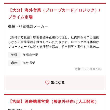
っており、現場のニーズに合わせた商品の提案が可能です。
ます。※同社で採用後、某社勤務（配属）となります。【魅力】
総合的に、ビジネスパーソンとしての成長を促すことが可能で
【大分】海外営業（プローブカード／ロジック）/
す。また、各プロジェクトへ従事していただくため大きな満足感
や達成感を得ることができます。従事していただく業務により、
プライム市場
下記のような様々な魅力があります。・地元家電店とともに最新
のサービスをお客さまに提供することで、大分県全体に貢献でき
機械・精密機器メーカー
る点・地域課題の解決や地域への貢献に繋がるだけでなく、業務
を通して様々なノウハウやスキルが習得可能な点・お困り事を解
【期待する役割】顧客要望を正確に把握し、社内関係部門と連携
消することで、お客さまから感謝されることが多い点／地元家電
しながら営業業務を推進していただきます。ロジック半導体向け
店を中心に販売支援を行うことでお客さまの開拓・創出に必要な
プローブカードに関する理解を深め、担当顧客・案件を主体的に
指導力、企画力が身につく点・加入者への新プラン・新設備の提
担当し、将来的には販売計画や営業戦略の立案にも関与していた
案営業のため営業実績を残しやすい点【募集背景】・営業、サポ
年収
年収非公開
だくことを期待しています。【業務内容】PC事業本部 ノンメモリ
ート体制強化、事業領域拡大のためスタッフを募集します。【組
ー営業部にて、ロジック半導体向けプローブカードの営業業務全
織構成】某社全体 235名内、営業本部 59名（管理職8名、一般
職種
海外営業
般を担当していただきます。海外現地法人・国内顧客および工場
職51名 ※受入出向社、派遣社員含む）【キャリアパス】入社直
更新日 2026.07.03
（生産管理／技術・設計／製造）と連携し、以下の業務を行いま
後は研修・OJTを元に業務に慣れていただきます。その後、数年
す。■製品仕様の確認・調整■納期交渉および調整■販売計画の立
間は各営業業務に携わっていただき経験を積み、チームのリーダ
案、営業戦略の検討海外顧客との取引は海外現地法人を介して行
ーや管理職としてのキャリアを積むことが可能です。会社全体に
気になる
い、英語（または第2外国語）を使用した現地法人とのコミュニケ
様々な本部があるため、本人の希望と適性に応じて、様々な経験
ーションが発生します。※海外顧客との直接対応は多くありませ
を積むことも可能です。【求める人物像】・自身の業務を通じて
ん。【配属組織】PC事業本部 ノンメモリー営業部への配属となり
地域の発展に貢献したい方・社会の一員として、法律・規則を遵
ます。ロジック半導体向けプローブカードを扱う営業組織で、海
守するだけでなく、会社の規則・方針に従うことが出来る方・企
【宮崎】医療機器営業（整形外科向け人工関節）
外現地法人との連携を前提としたグローバルな体制が特徴です。
業目標の実現に積極的に関与するため、目標達成・生産性向上の
営業と工場部門の距離が近く、調整力・折衝力を活かせる環境で
ための提言を実現することができる方・コミュニケーション能力