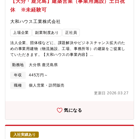
【大分・鹿児島】建築営業（事業用施設）土日祝
休 ※未経験可
大和ハウス工業株式会社
上場企業
副業制度あり
正社員
法人企業、団体様などに、課題解決やビジネスチャンス拡大のた
めの事業用建物（物流施設、工場、事務所等）の建築をご提案し
ていただきます。【大和ハウスの事業内容】
https://www.daiwahouse.co.jp/company/work/index.html【大和
勤務地
大分県 鹿児島県
ハウスの採用ページ】～大和ハウスについてや働く環境などの記
載があります～
年収
445万円～
https://www.daiwahouse.co.jp/recruit/index.html?
page=from_header～キャリア採用ページ～
職種
個人営業・訪問販売
https://job.axol.jp/vb/c/daiwahouse/public/top～新卒ページ～
更新日 2026.03.27
https://www.daiwahouse.co.jp/recruit/freshers/index.html■働く
スタッフ紹介
https://www.daiwahouse.co.jp/recruit/person/index.html
気になる
入社実績あり