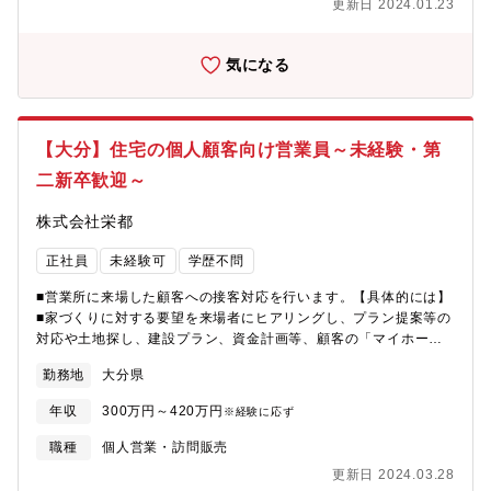
更新日 2024.01.23
気になる
【大分】住宅の個人顧客向け営業員～未経験・第
二新卒歓迎～
株式会社栄都
正社員
未経験可
学歴不問
■営業所に来場した顧客への接客対応を行います。【具体的には】
■家づくりに対する要望を来場者にヒアリングし、プラン提案等の
対応や土地探し、建設プラン、資金計画等、顧客の「マイホーム
建設」のアドバイザーとして業務に当たります。飛び込み営業、
勤務地
大分県
ノルマ等はありません。また、商談のためや官公庁への書類提出
等外出する場合もあります(社用車ATまたは持ち込み車※現社員
年収
300万円～420万円
※経験に応ず
は、持込み車を使用)。■同社の特徴:「地域社会の住文化に貢献す
る」という企業理念のもと、多様化した顧客のニーズに応える住
職種
個人営業・訪問販売
宅ブランドを展開しています。全社員が一丸となって「後悔しな
更新日 2024.03.28
い、失敗しない家づくり」を目指しているため、家づくりに関わ