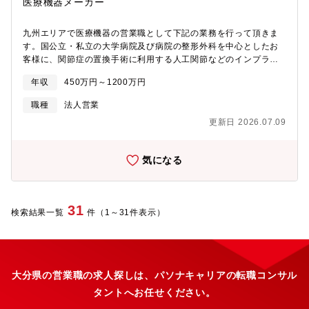
医療機器メーカー
す。【定年後について】60歳が定年ですが、同社には役職定年が
が高く、チームワークよく業務遂行できる方・素直な性格で向上
ありません。60歳以上も、同じ役職・役割であれば、現状維持の
心のある方
給与は可能です。60歳以上は、1年毎の契約更新となり、65歳迄
九州エリアで医療機器の営業職として下記の業務を行って頂きま
は再雇用可能です。【同社について】■半導体ウェハー完成後の検
す。国公立・私立の大学病院及び病院の整形外科を中心としたお
査に使用する検査装置であるプローブカードを国内、海外のお客
客様に、関節症の置換手術に利用する人工関節などのインプラン
様へ提供しています。同社のプローブカードは、高性能であり、
ト、医療機器の営業活動を行います。イノベイティブな製品等、
年収
450万円～1200万円
品質についてもお客様の信頼を得ております。■同社は、環境に優
競合と比較しても非常に特徴的な製品を持っており、ドクターに
しい自動車や医療分野等、IoTの時代が進む中、エレクトロニクス
は引き合いが強い製品です。■商品カタログやデモ製品を持参し、
職種
法人営業
製品に搭載する半導体は安全かつ高品質なスペックが求められ、
ドクターに対するPRや医局説明会■学会参加やエデュケーション
更新日 2026.07.09
より快適でより豊かな環境創りの鍵を握っています。■今後も世界
プログラムの参加■手術がある際のオペの立ち合い活動【主な製
のトップシェアメーカーであり続けるために、売上の約1割を研究
品】■人工膝関節（knee領域）：変形性膝関節症、慢性リウマチ
開発に先行投資し、基礎研究や新しい分野への挑戦も積極的に進
により失った膝関節の機能改善を助けます。「ADVANCE Medial
気になる
めていきます。
Pivot Knee」の臨床成績を基にデザインされた「EVOLUTION」
シリーズは、術後に高い安定性が期待でき、正常な膝により近い
動きが再現されています。■人工股関節（hip領域）：通常の形状
（FIXタイプ）だけでなく、患者の骨格に合わせてパーツを選択で
31
検索結果一覧
件（1～31件表示）
きる「チェンジャブルタイプ」も扱っており、現場のニーズに合
わせた商品の提案が可能です。【働き方】直行直帰、または出張
での営業活動となります。また随時WEB、電話での社内のコミュ
ニケーションに加え、最低月1回は営業所ごとの会議を行っており
ます。【ご入社後の流れ】ご入社後3週間ほどは座学トレーニン
大分県の営業職の求人探しは、パソナキャリアの転職コンサル
グ、その後1か月OJTとして先輩に同行し、再度3週間ほどの座学
タントへお任せください。
トレーニングを行っております。その後も適宜知識のインプット
の場を設けております。【魅力】■従業員数90名と少数精鋭だから