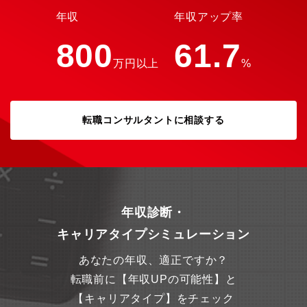
こそ、風通しがよく、キャリアパスも広がっております。■インセ
年収
年収アップ率
ンティブは四半期ごとの支給であり、頑張りが成果として感じや
すい環境です。【主な製品】・人工膝関節（knee領域）：変形性
800
61.7
膝関節症、慢性リウマチにより失った膝関節の機能改善を助けま
万円以上
%
す。「ADVANCE Medial Pivot Knee」の臨床成績を基にデザイ
ンされた「EVOLUTION」シリーズは、術後に高い安定性が期待
でき、正常な膝により近い動きが再現されています。・人工股関
節（hip領域）：通常の形状（FIXタイプ）だけでなく、患者の骨
格に合わせてパーツを選択できる「チェンジャブルタイプ」も扱
転職コンサルタントに相談する
っており、現場のニーズに合わせた商品の提案が可能です。
年収診断・
キャリアタイプシミュレーション
あなたの年収、適正ですか？
転職前に【年収UPの可能性】と
【キャリアタイプ】をチェック