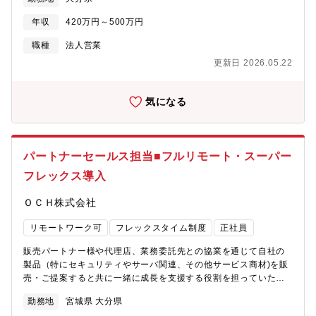
員と共に、現場作業に従事し、全ての業務の流れや必要な道工
きなやりがいの一つです。また、代理店パートナー様との関係を
具、重機・車両等について学習（重機資格、その他教育受講いた
年収
420万円～500万円
通じて、異なる業界や市場の知識も広がり、自身の視野を広げる
だく場合の費用は全額会社負担）・2025年4月に入社した課長の
ことができます。【募集背景】増員全国規模での代理店パートナ
補佐役として、事業所化に伴う事務手続きや文書作成、安全管理
職種
法人営業
ー様との協業強化に伴い、 既存代理店パートナー様の深耕および
体制構築補助、勤怠管理、購買（売上予実管理）等に関するデー
更新日 2026.05.22
新たな販売チャネル創出を担っていただく方を募集しています。
タ集計管理等。【魅力】・創業50年以上、安定した財務状況のた
【働き方】フルリモート・スーパーフレックス制度でフレキシブ
め安心して長期的に働けます。・定年60歳ですが、65歳までの再
ルに働け、結果を重視する働き方及び評価制度となります。全国
雇用制度があります。・生産されたスラグはCO2排出量を抑える
気になる
どこにお住まいの方でも勤務可能です。また、コアタイムのない7
ためにコンクリートの下に使用されていたり、肥料に使用された
時間勤務（1日）を基準に月の歴日数総労働時間で管理していま
り、海洋環境を整えるために使用されたりなど幅広く使用されて
す。予め設定されたみなし残業はありません。1分単位で超過勤務
おります。・ホイールローダーや油圧ショベルなどの大型機を多
手当が支給されます。
数所有しているため専門作業も多く担っております。・転勤も当
パートナーセールス担当■フルリモート・スーパー
面の間無いため、大分市で腰を据えて働きたい方歓迎です。【募
フレックス導入
集背景】・組織拡大による管理系人員不足、今後のDX化に向けて
の戦力強化【組織構成】大分事業所 42名
ＯＣＨ株式会社
リモートワーク可
フレックスタイム制度
正社員
販売パートナー様や代理店、業務委託先との協業を通じて自社の
製品（特にセキュリティやサーバ関連、その他サービス商材)を販
売・ご提案すると共に一緒に成長を支援する役割を担っていただ
きます。【職務内容】・自社販売製品を販売パートナー様へ向け
勤務地
宮城県 大分県
て販売促進の実施・新規商材の発掘・代理店の新規開拓や契約締