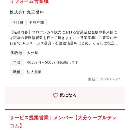
リフォーム営業職
株式会社丸三燃料
正社員
学歴不問
【職務内容】プロパンガス販売における営業活動全般や将来的に
は現場の管理監督業を行って頂きます。〈営業業務〉ご要望に合
わせてLPガス・ガス器具・石油給湯器をはじめ、くらしに役立つ
様々な商品やサービスをご提案します。また快適な生活空間づく
勤務地
大分県
りのパートナーとして、環境に優しい次世代のエネルギーシステ
ムや、幅広いラインナップによりお客様のライフスタイルや家族
年収
400万円～500万円
※経験に応ず
構成にあわせた最適なご提案を行い、より快適な住空間を提供し
ます。【具体的には】■BtoBのお取引様（ハウスメーカー・建設
職種
法人営業
会社・不動産会社）との継続を行いながら、関係性を築きご要望
更新日 2024.07.27
に応じて新たな提案を行います。■BtoCのについては、更なる開
拓に力を入れており、時にはリフォームの提案など潜在的に存在
しているニーズに気づき、提案・成約へと結びつけることができ
気になる
るような営業プロセスを構築していただきます。※個人のお客様
に関しては、ガス機器類の故障対応(一次対応)・集金・検針業務も
あります。※事業拡大により新規顧客開拓をメインで担当頂きま
す。(年間目標：150～200室)〈管理監督業務〉 ※ゆくゆくは担
サービス提案営業｜メンバー【大分ケーブルテレ
って頂く業務です。■シェア拡大のための推進方法の確立■数字の
コム】
管理■営業人材の育成■事業計画の作成等【教育体制】入社後、ま