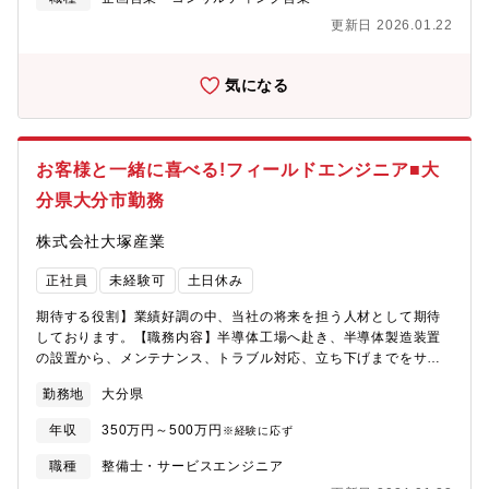
更新日 2026.01.22
気になる
お客様と一緒に喜べる!フィールドエンジニア■大
分県大分市勤務
株式会社大塚産業
正社員
未経験可
土日休み
期待する役割】業績好調の中、当社の将来を担う人材として期待
しております。【職務内容】半導体工場へ赴き、半導体製造装置
の設置から、メンテナンス、トラブル対応、立ち下げまでをサポ
ートいただきます。【魅力】お客様と一緒に喜べる!トラブル対応
勤務地
大分県
では、メンバーはもちろんお客様と相談しながらトラブルを解消
した結果、お客様と一緒に喜びとても感謝されます。その他、新
年収
350万円～500万円
※経験に応ず
規装置対応の際もお客様のニーズ通りの仕様で装置をリリースで
きた際もお客様と一緒に喜び、とれも感謝されます。【募集背
職種
整備士・サービスエンジニア
景】業績好調につき増員