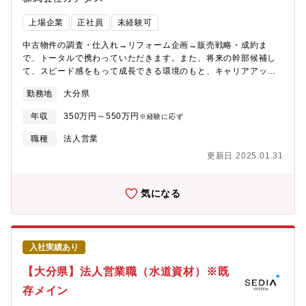
が身につきます。
上場企業
正社員
未経験可
中古物件の調査・仕入れ→リフォーム企画→販売戦略・成約ま
で、トータルで携わっていただきます。また、将来の幹部候補し
て、スピード感をもって成長できる環境のもと、キャリアアップ
を図っていただくことができます。【業務詳細】(1)仕入れ：現地
勤務地
大分県
に赴き、「どのような方に住んでいただきたいか」お客様像をイ
メージしながら中古物件の仕入れを行います。(2)リフォーム企
年収
350万円～550万円
※経験に応ず
画：お客様が住まいに求めることはなにかを考えながら、リフォ
ームのプランを立てていきます。(3)販売：自ら企画したリフォー
職種
法人営業
ムの物件を、自分の言葉でお客様にアピールしていきます。【魅
更新日 2025.01.31
力】自身のアイディアを形にし、それを自らお客様に提案してい
くことができるため、裁量が大きく、また、お客様の喜びの声を
直接感じることができるやりがいのある業務です。
気になる
入社実績あり
【大分県】法人営業職（水道資材）※既
存メイン