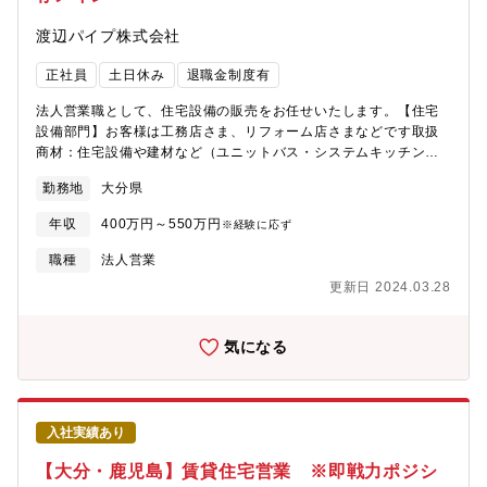
渡辺パイプ株式会社
正社員
土日休み
退職金制度有
法人営業職として、住宅設備の販売をお任せいたします。【住宅
設備部門】お客様は工務店さま、リフォーム店さまなどです取扱
商材：住宅設備や建材など（ユニットバス・システムキッチンな
どの住宅設備、ドアや床材などの建材）
勤務地
大分県
年収
400万円～550万円
※経験に応ず
職種
法人営業
更新日 2024.03.28
気になる
入社実績あり
【大分・鹿児島】賃貸住宅営業 ※即戦力ポジシ