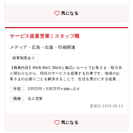
品】■人工膝関節（knee領域）：変形性膝関節症、慢性リウマチ
により失った膝関節の機能改善を助けます。「ADVANCE Medial
気になる
Pivot Knee」の臨床成績を基にデザインされた「EVOLUTION」
シリーズは、術後に高い安定性が期待でき、正常な膝により近い
動きが再現されています。■人工股関節（hip領域）：通常の形状
（FIXタイプ）だけでなく、患者の骨格に合わせてパーツを選択で
サービス提案営業｜スタッフ職
きる「チェンジャブルタイプ」も扱っており、現場のニーズに合
わせた商品の提案が可能です。【働き方】直行直帰、または出張
メディア・広告・出版・印刷関連
での営業活動となります。また随時WEB、電話での社内のコミュ
ニケーションに加え、最低月1回は営業所ごとの会議を行っており
副業制度あり
ます。【ご入社後の流れ】ご入社後3週間ほどは座学トレーニン
グ、その後1か月OJTとして先輩に同行し、再度3週間ほどの座学
【職務内容】BtoB,BtoC,BtoGと幅広いルートでお客さま・取引先
トレーニングを行っております。その後も適宜知識のインプット
と関わりながら、同社のサービスを提案する仕事です。地域のお
の場を設けております。【魅力】■従業員数90名と少数精鋭だから
客さまのお困りごとを解決することで、生活を豊かにする提案を
こそ、風通しがよく、キャリアパスも広がっております。■インセ
行います。具体的には下記のような各種営業業務に従事いただき
ンティブは四半期ごとの支給であり、頑張りが成果として感じや
年収
330万円～530万円
※経験に応ず
ます。・地元家電店を中心とした代理店に対するルートセール
すい環境です。【主な製品】・人工膝関節（knee領域）：変形性
ス。代理店への当社サービス販売支援・工事支援・大分県内の行
職種
法人営業
膝関節症、慢性リウマチにより失った膝関節の機能改善を助けま
政や法人向けに地域ビジネス、ソリューション事業の提案を行う
す。「ADVANCE Medial Pivot Knee」の臨床成績を基にデザイ
更新日 2024.06.13
営業業務や公衆無線LANや監視カメラの整備、セキュリティ対策
ンされた「EVOLUTION」シリーズは、術後に高い安定性が期待
など提案営業・某サービスの開通作業・アフターフォロー・販売
でき、正常な膝により近い動きが再現されています。・人工股関
促進・当社サービス加入者への新プラン・新設備の提案営業・出
節（hip領域）：通常の形状（FIXタイプ）だけでなく、患者の骨
気になる
産育児介護等のライフイベントを迎えても、時短勤務等を利用し
格に合わせてパーツを選択できる「チェンジャブルタイプ」も扱
て働き続ける環境が整備されており、男性も育児休業取得してい