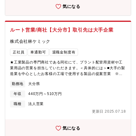
ております。ぜひご覧くださいませ。
気になる
https://www.youtube.com/watch?v=x0S9U9FHK2g※応募の前
にカジュアル面談も可能です。WEBで人事担当がご質問等にお答
えします。
ルート営業/商社【大分市】取引先は大手企業
株式会社林ケミック
正社員
車通勤可
退職金制度有
★工業製品の専門商社である同社にて、プラント配管用資材や工
業用品の営業を担当していただきます。＜具体的には＞■大手の製
造業を中心としたお客様の工場で使用する製品の提案営業 ※取
扱い商材：シール材、工業機器(ふっ素樹脂製品、ポンプ等）等
勤務地
大分県
■まずは、お客様を訪問し、仕事の話をするだけでなく、日常会話
などを通じて関係性を築いていきます ＜仕事の魅力＞■一回きり
年収
440万円～510万円
の営業とは違い、長いおつきあいが続きそこから新しいビジネス
チャンスも生まれます■毎日、顧客先を訪問するルート営業のた
職種
法人営業
め、社外関係者というより『社内の一員』のような関係性で仕事
更新日 2025.07.18
を進めることができます。■自社工場での製造、工事もできる：お
客様のニーズに、よりマッチしたものを納品でき製造現場から
「ありがとう」と言われる醍醐味もあります【入社後の流れ】・
気になる
本社において数日間、製造の流れや材料について研修・OJT（営