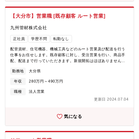
業所ごと）：半年～1年 担当顧客を持たず、仕事の流れを身につ
けます・座学メニューは基本的に全社共通、営業所によって特徴
あり・月1回、拠点長とのマンツーマンミーティング※新人のため
【大分市】営業職 [既存顧客 ルート営業]
の教育ツール（社員作成）あり
九州管材株式会社
正社員
学歴不問
転勤なし
配管資材、住宅機器、機械工具などのルート営業及び配送を行う
仕事をお任せします。既存顧客に対し、受注営業を行い、商品手
配、配送まで行っていただきます。新規開拓はほぼありません。
平積みの2tトラックにて取引先倉庫や工事現場等へ配送を行いつ
勤務地
大分県
つ、受注営業を行います。商品は手積みで運べる範囲の配管資材
や機械工具等になります。【募集背景】 増員【組織構成】 大
年収
280万円～490万円
分営業所：7名 30代前半1名、40代2名、50代2名、60代以上
2名
職種
法人営業
更新日 2024.07.04
気になる