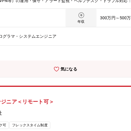
Fi、VPN等）の運用・保守・アラート監視・ヘルプデスク・トラブル対
関する問い合わせ（電話・メール・チャット）へのリモートサポート・
基づくセキュリティ総合レポートの作成・報告・情シス代行・運用改善
300万円～500
存業務のDX化（業務効率改善）、マニュアルや社内システム構成図の
年収
Airtable、Google Workspace、Slack、外部管理システ
セキュリティの頼れる「ガードマン」へ成長できます。 最初は手順書
プログラマ・システムエンジニア
キュリティ専任としての経験がなくても安心です。 日々の業務を通じ
、お客様のシステムを守り抜く「ガードマン（セキュリティのプロ）」
社会的意義 「情シス不在」でセキュリティ対策に悩むお客様に対し、
請が高まる中、サプライチェーンの弱点となりがちな中小企業のITイ
いを得られます。【働き方】フルリモート・スーパーフレックス制度※
気になる
方でもご勤務可能です。また、コアタイムのない7時間勤務（1日）を
はありません。1分単位で超過勤務手当が支給されます。※業務内容や
ンジニア＜リモート可＞
社
ク可
フレックスタイム制度