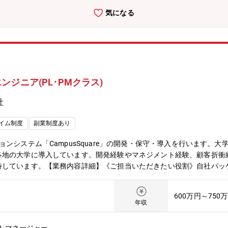
気になる
ジニア(PL･PMクラス)
社
イム制度
副業制度あり
ンシステム「CampusSquare」の開発・保守・導入を行います。
各地の大学に導入しています。開発経験やマネジメント経験、顧客折衝
ています。【業務内容詳細】《ご担当いただきたい役割》自社パッケージシ
はPMをご担当いただきます。上流工程から下流工程まで、プロジェク
定、進捗管理、課題管理、品質管理、リソース管理などの管理業務の推
600万円～750
学様とパッケージシステムをベースとしたFIT&GAP（仕様打ち合わ
年収
一連の推進およびマネジメント。・大学業務の業務プロセス見直し支援
用フォローやサポート《担当顧客》全国の大学様【開発環境】・言語：Java、C#