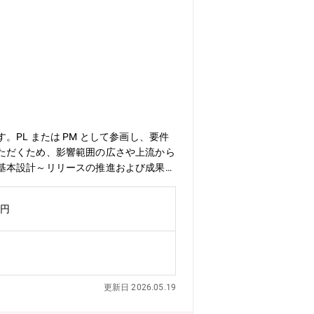
L または PM として参画し、要件
ただくため、影響範囲の広さや上流から
基本設計～リリースの推進および成果物
ェクト規模・体制例】プロジェクト規
す。プロジェクト体制例：PM 1名／
万円
績好調や DX 推進によりシステム開発
できる PL・SE を増員する必要があ
る人材を求めています。
更新日 2026.05.19