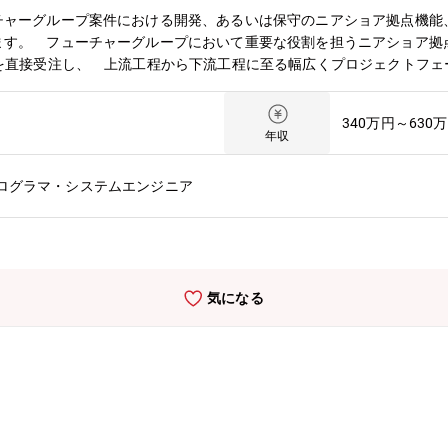
チャーグループ案件における開発、あるいは保守のニアショア拠点機能
ます。 フューチャーグループにおいて重要な役割を担うニアショア拠
）を直接受注し、 上流工程から下流工程に至る幅広くプロジェクトフェ
が受注した受託案件をニアショア開発および保守・独自で受注している
当以下、2つの職務のいずれかをご担当いただきます。（ジョブローテ
340万円～630
アという形で 切り出し、開発・テストフェーズを担当します。 同社
年収
エンジニアとしてのITスキルを飛躍的に向上させることが 可能です
アプリ、 Androidアプリ）にて全行程（要件定義～設計～開発～テス
プログラマ・システムエンジニア
ており、継続的に 仕様変更や追加開発なども行っており、密接な関係
ーチャーインスペースとは】同社は、高度化、複雑化する企業ITシス
の永続的な成長を支援することを目的として設立されました。フューチ
りだけではなく、改革後のサービスを含めて提供することで、フューチ
ITサービスを提供する組織として位置づけられ、当社のサービスは、
気になる
責任を持って推進します。なお、アプリケーション保守・運用サービス
ンテグレーション＆コンサルティング事業本部のミッション】フューチ
リケーション保守・運用を担っています。上述のとおり、アプリケーシ
持に留まらず、顧客のビジネス拡大に伴うシステム機能拡張など、アプ