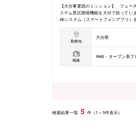
【大分事業部のミッション】 フュー
ステム受託開発機能を大分で担ってい
ebシステム（スマートフォンアプリ
事内容】・フューチャーアーキテクト
発～テスト・ リリースの全行程）担
大分県
キテクトが受注した受託案件をニアショ
勤務地
先進的であるため、 アプリケーション
開発案件（Webシステム、iPhone
Web・オープン系
治体向けのシステム開発などが稼働し
職種
様々な開発を手掛けていきます。【フュ
門に代わるサービスとして提供し、顧客
ングは、経営改革を実現する仕組み作
あります。同社は、顧客と共に継続的な
ド、ITアウトソーシングなど、自らの
含むシステム開発にも注力します。【イ
グ、システム構築後の顧客向けにアプ
5
検索結果一覧
件（1～5件表示）
アプリケーションパフォーマンスの維
しています。