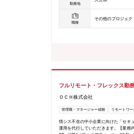
結前から契約終了後までの一連の流れ
勤務地
務受入れ、各種改善（提案含む） ∟
務改善 ∟日々の障害対応記録に基づ
その他のプロジェク
週次・月次での顧客への定期実績報告
職種
それをベースとした運用設計案件へ携
間は、OJT形式で大分サービスデスク
オペレーションマネージャーとして業
間9:00-18:00を目安に、ミーテ
業、金融業、サービス業など社会インフ
案”を行うコンサルティングエンジニア
フルリモート・フレックス勤
ＯＣＨ株式会社
管理職・マネージャー経験
リモートワー
情シス不在の中小企業に向けた「セキュ
運用を代行していただきます。【業務内