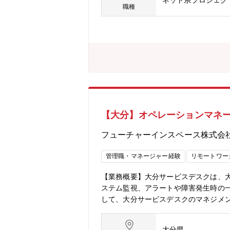
ネット系プロジェク
E、EDB（Postgres）・OS：Windows,L
職種
【大分】オペレーションマネ
フューチャーインスペース株式会
管理職・マネージャー経験
リモートワー
【業務概要】大分サービスデスクは、大
ステム監視、アラートや障害発生時の
して、大分サービスデスクのマネジメ
ーへの業務指示、およびイレギュラー
∟24時間365日シフト制で勤務して
大分県