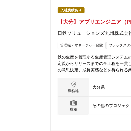
入社実績あり
【大分】アプリエンジニア（P
日鉄ソリューションズ九州株式会
管理職・マネージャー経験
フレックスタ
鉄の生産を管理する生産管理システムの
定義からリリースまでの全工程を一貫
の意思決定、成長実感などを得られる
レビュー・PL／PM としてのプロジ
模：50人月程度（案件により変動）。
大分県
リーダー 1～2名／ビジネスパートナー
勤務地
需要が継続的に拡大しています。当事業
ります。特に製鉄領域は要件の複雑さや
その他のプロジェク
職種