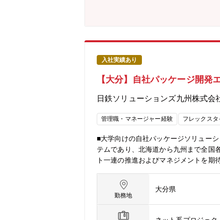
入社実績あり
【大分】自社パッケージ開発エン
日鉄ソリューションズ九州株式会
管理職・マネージャー経験
フレックスタ
■大学向けの自社パッケージソリューショ
テムであり、北海道から九州まで全国
ト一連の推進およびマネジメントを期待し
関するプロジェクトにおいて、PLまた
トを牽引するリーダーとして、計画策
大分県
期待しています。《担当業務の例》・大
勤務地
入教育～本番稼働まで、プロジェクト
等・Campus Square導入大学の運