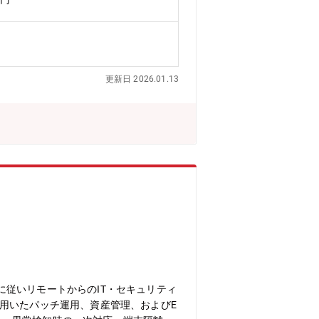
スク管理）②新規発足プロジェクトの業
 ∟運用手順書の修正、自動化による業
および関係部署への定期報告 ∟日次・
用いた運用業務経験を積むことができ、
もあります。【入社後の流れ】入社半年
更新日 2026.01.13
クの業務理解をいただきます。その後は
は週1～2回リモート・出社時の勤務時
ーインスペースとは】大手流通業、製造
はなく“戦略的なパートナーとしての提
視サービスを提供しています。
従いリモートからのIT・セキュリティ
用いたパッチ運用、資産管理、およびE