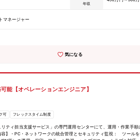
を通じて 契約書と契約内容を適切に把握し管理する（契約管理／リ
年収
新規定型業務（手順書がある業務）の受入れ、シフトメンバーへの展開
き、運用効率化やシステム安定稼働のための改善策の検討・提案③顧客
トマネージャー
【身につく市場価値】プライムベンダーの立ち位置で、運用プロセスを
わることができます。将来的には運用コンサルタントへのキャリアパス
のメンバー業務やマネージャー業務に携わりながら、大分サービスデス
務をお任せします。【働き方】・リモート頻度入社半年間は出社、以降
ィングなどに応じて適宜調整※入社半年間についても同様です【フューチャ
気になる
ラを担う多様なお客様に対して“言われたことをこなすだけの仕事”で
集団です。また、運用領域においては24時間365日のシフト体制で監
務可能【オペレーションエンジニア】
ク可
フレックスタイム制度
リティ担当支援サービス」の専門運用センターにて、運用・作業手順に
容】・PC・ネットワークの統合管理とセキュリティ監視： ツールを