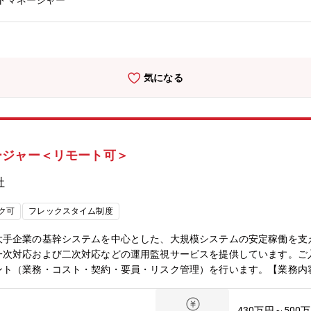
トマネージャー
inux
気になる
ージャー＜リモート可＞
社
ク可
フレックスタイム制度
手企業の基幹システムを中心とした、大規模システムの安定稼働を支え
一次対応および二次対応などの運用監視サービスを提供しています。ご
ント（業務・コスト・契約・要員・リスク管理）を行います。【業務内
発生時の判断・エスカレーション対応（業務管理） ∟各プロジェク
いる監視メンバの管理・アサイン・リリース対応（要員管理） ∟各プ
430万円～500