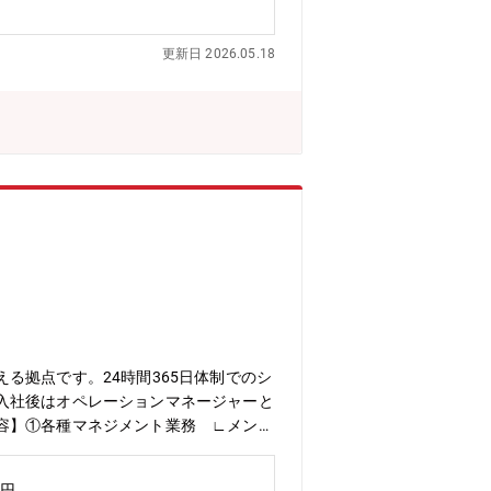
更新日 2026.05.18
る拠点です。24時間365日体制でのシ
入社後はオペレーションマネージャーと
容】①各種マネジメント業務 ∟メンバ
トの売上・利益率の管理（コスト管理）
ロジェクトで締結された契約について、締
万円