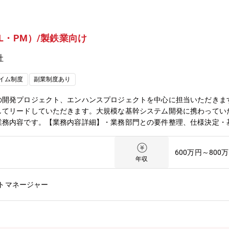
L・PM）/製鉄業向け
社
イム制度
副業制度あり
開発プロジェクト、エンハンスプロジェクトを中心に担当いただきます。P
してリードしていただきます。大規模な基幹システム開発に携わってい
業務内容です。【業務内容詳細】・業務部門との要件整理、仕様決定・
ェクト管理（工数見積・進捗・品質・課題・リソース調整 等）【プロジ
グループ全体では数百人月以上に及ぶ大規模プロジェクトの一部を担いま
600万円～800
 3～5名程度【顧客】日本製鉄および関連企業【採用背景】顧客企業の業
年収
部でも担当領域・案件数が増加しており、上流から運用まで一貫して推進
 24 時間稼働の特性があるため、専門性を武器に長期的に事業を支え
トマネージャー