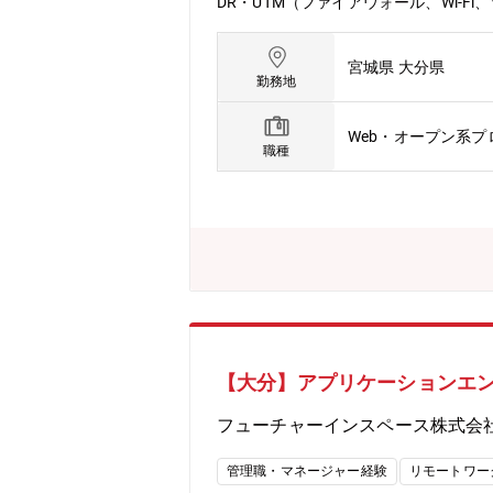
DR・UTM（ファイアウォール、Wi-
や、顧客からのPC・ネットワークに
弱性診断の実施と、客観的なデータに
宮城県 大分県
防ぐための運用回りの仕組み作り、既
勤務地
スに伴うメンバ増員【業務環境】自社システム、
マニュアル運用からスタートし、情報
Web・オープン系
応からスタートしていただくため、セ
職種
め、ゆくゆくは異常にいち早く気づき
中小企業の「最後の砦」としての高い
します。 大企業からのセキュリティ要
られ、感謝されるという大きなやりが
方となります。全国どこにお住まいの
おります。予め設定されたみなし残業
を指示する場合があります。
【大分】アプリケーションエ
フューチャーインスペース株式会
管理職・マネージャー経験
リモートワー