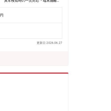
応： 異常検知時の一次対応・端末隔離
診断・レポート業務： ネットワーク脆
（リノベーション）： 業務の属人化を
万円
作成支援【募集背景】新サービスリリー
ム、外部SaaSサービス【魅力・遣り甲斐】・
やマニュアルに沿った運用・サポート対
てインフラやセキュリティの知見を深
へとステップアップできる環境です。・
更新日 2026.06.27
単なるツールではなく「人」として伴走
ンフラを根本から支え、顧客から直接頼
で、プロセスよりも結果を重視する働き
基準に月の歴日数総労働時間で管理して
会社判断により、勤務時間の指定や出社