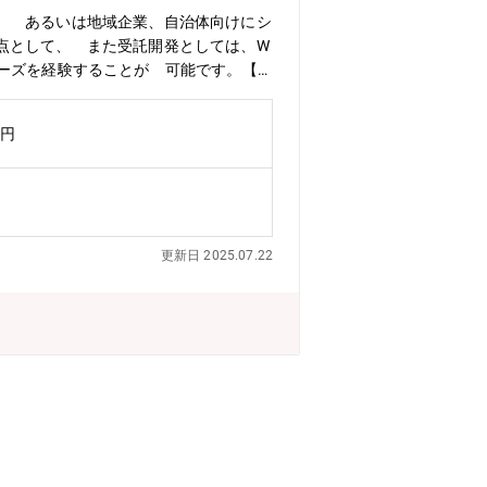
、 あるいは地域企業、自治体向けにシ
点として、 また受託開発としては、W
ーズを経験することが 可能です。【仕
システム開発案件（要件定義～設計～開
ーションプラン有）・フューチャーアー
万円
の案件で活用されるIT技術は高度且つ
。・当社が独自で受注しているシステム
ト）を担当 いただきます。 具体的には自
性を保ちつつ、地域の 発展に向けて
テムの維持運用を、顧客情報システム部
更新日 2025.07.22
ャーグループの目指すITコンサルティ
ャーグループの優位性を確立することに
アプリケーション保守・運用、クラウ
は、単なる運用に留まらず、継続案件を
ャーアーキテクトのITコンサルティン
ョン保守・運用サービスでは、安定した
リケーション開発プロジェクトをも担当