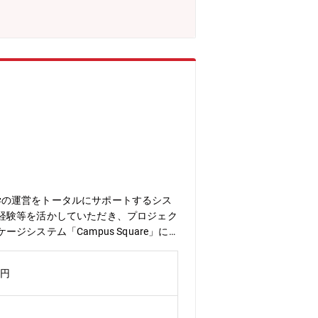
大学の運営をトータルにサポートするシス
経験等を活かしていただき、プロジェク
ステム「Campus Square」に
トを一貫して推進いただき、プロジェク
進や、大学様とのリレーション構築等も
万円
せ）・見積、提案、基本設計～出荷、導
（データ連携を活用した情報のDX化）
、SQL、PL/SQL・DB：ORACL