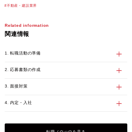
物を取り扱っています。不動産業界の物件
不動産・建設業界
単価は高く、必然的に大きな案件を扱うこ
とにもなるため、やりがいや達成感を感じ
やすいのが特徴のひとつです。なかには転
Related information
職で不動産業界を目指すにあたって、仕事
関連情報
内容や必要なスキルを正しく知っておきた
いという方も多いかもしれません。 この
記事では、不動産業界を目指す方に向け
1. 転職活動の準備
て、業界の特徴や主な仕事内容、不動産業
界で働くメリット・デメリット、活かせる
資格とスキル、転職活動のポイントを紹介
2. 応募書類の作成
します。
3. 面接対策
4. 内定・入社
転職ノウハウを見る