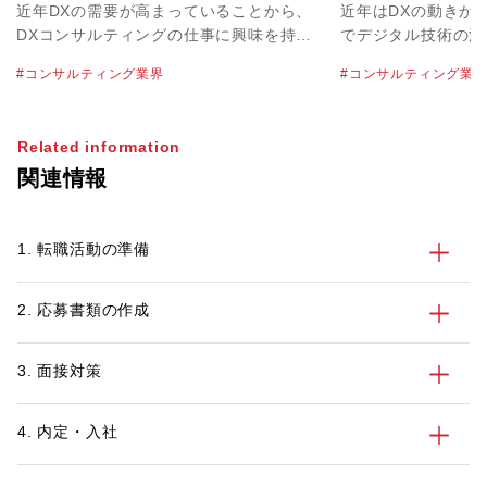
を解説！
要な能力について
近年DXの需要が高まっていることから、
近年はDXの動きが
DXコンサルティングの仕事に興味を持っ
でデジタル技術の活
た方も多いかもしれません。DXコンサル
うした背景の中、注
コンサルティング業界
コンサルティング業
タントはDXの中核として幅広い役割を担
「デジタルコンサル
うため、そのぶん広範なスキルと知識が求
す。ニーズの高まっ
められます。転職でDXコンサルタントを
め、「転職でデジタ
Related information
目指す際には、仕事内容や必要な能力を正
指してみたい」とい
関連情報
しく理解しておくことが大切でしょう。
せん。 そこで今回
そこで今回は、DXコンサルティングの定
タントの仕事内容や
義やDXコンサルタントの役割などについ
てわかりやすく解説
1. 転職活動の準備
てわかりやすく解説します。また、DXコ
ルコンサルタントに
ンサルタントに必要な能力や経験も紹介し
しますので、ぜひ転
ますので、ぜひスキルアップの参考にして
てみてください。
2. 応募書類の作成
みてください。
3. 面接対策
4. 内定・入社