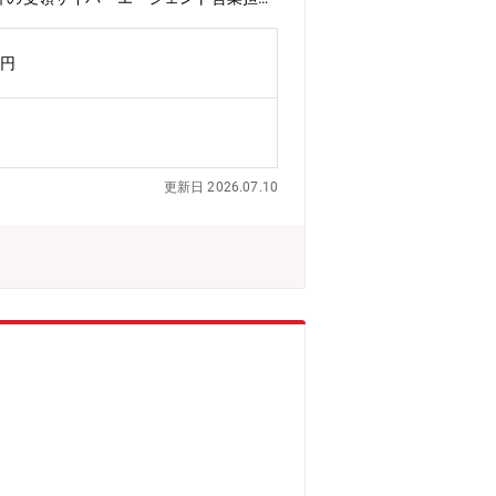
r Effectsなどを用いて、クリエイテ
品クライアントチェックにて校了後、成
万円
境・制度】札幌で クリエイターが一番
テクノロジーを武器にした制作生成AIの
でなく、最新のテクノロジーを掛け合わ
割がクリエイターです 。常にクリエイ
件に携わり、業界最先端のフィールドで
更新日 2026.07.10
ィブあり）毎月クリエイター間で制作物
・インセンティブ制度もあり、成果によ
(東京)や他拠点(仙台・京都・沖縄)と
出張研修なども行っています。※対象者
いきます。●最新の機材やソフトウェア
札幌支社について】札幌支社は、株式会
広告を専門として、22年に設立した制
分析、運用を行うことが重要です。なか
にした素早い改善 が求められていま
イネージについてhttps://cybe