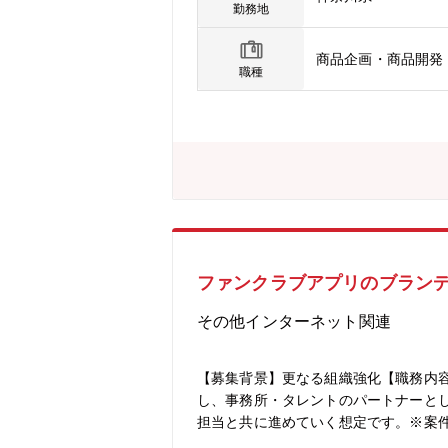
り、事業立ち上げに関する商品企画か
勤務地
発部 新規事業開発2課では、楽曲制作
既存事業の商品企画業務とは異なり、
商品企画・商品開発
て推進できる点が特徴です。また、少
職種
実行します。業務は多岐に渡りますが
きます。さらに、社長直轄部門のため
間が多くいる職場です。ゼロから事業
ョンを起こすことを目指して我々と一
ファンクラブアプリのブラン
その他インターネット関連
【募集背景】更なる組織強化【職務内
し、事務所・タレントのパートナーと
担当と共に進めていく想定です。※案
ァンクラブ運営実務を担います。（１）