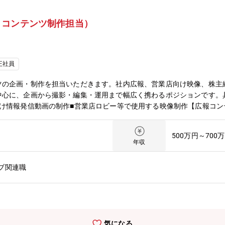
・コンテンツ制作担当）
正社員
ツの企画・制作を担当いただきます。社内広報、営業店向け映像、株主
中心に、企画から撮影・編集・運用まで幅広く携わるポジションです。
け情報発信動画の制作■営業店ロビー等で使用する映像制作【広報コン
・台本作成【制作環境管理】■動画データ管理■映像ファイル運用■撮
当者との調整■制作進行管理※銀行のブランド価値や情報発信力を高め
500万円～700
ーーーーーーーー【魅力】★企画から撮影・編集まで一貫して携われま
年収
編集、運用まで幅広く担当できます。自身のアイデアを形にしながら、
われます。単なる動画制作ではなく、銀行の方針や施策を理解し、見る
ブ関連職
ニケーション強化に貢献できます。★安定した事業会社でクリエイティ
、自社の魅力や社会的価値を発信する仕事です。長期的な視点でコンテ
。活かせる経験：映像制作会社、放送業界、企業広報動画制作、YouT
できます。
気になる