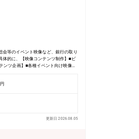
総会等のイベント映像など、銀行の取り
具体的に、【映像コンテンツ制作】■ビ
テンツ企画】■各種イベント向け映像企
影機材・音響機器の設営対応【関係者調
る、インハウス映像制作の専門ポジショ
万円
す。外部委託中心だった映像制作機能を
制作体制づくりにも関われる環境です。
人に伝わるコンテンツへ落とし込む役割
ブスキルを活かせます。制作会社とは異
ンツ品質向上に取り組めます。★映像制
更新日 2026.08.05
ube・SNS動画制作イベント映像制作