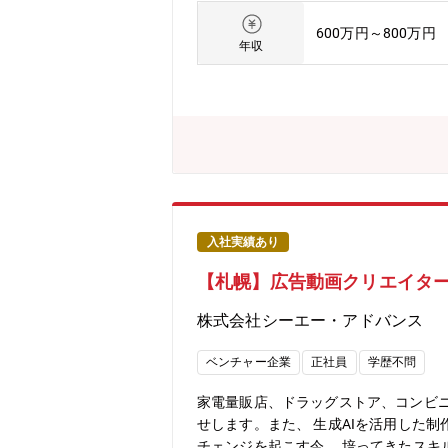
格、哲学、美学を理解し、コンテンツ
600万円～800万円
持- 炎上リスクやイメージ毀損を防ぐ
年収
計：- 「推し活」の熱量やファンの求
ブ運営実務・アプリ内コンテンツ（動
案、販売管理・新規ファン獲得のための
ック、中長期戦略提案※アプリ開発は同
長：1名（男性30代前半）・メンバー
にするトップクリエイターの方々に選
拡大フェーズのブランドマネジメント
お仕事が可能です。【社風】「挑戦し
年齢や役職の壁は一切ありません。お
入社実績あり
「一人で頑張る」のではなく、チーム
【札幌】広告動画クリエイター
とがあれば、すぐに周りがサポートし
ある方には、入社年次に関わらずどん
株式会社シーエー・アドバンス
を恐れない、挑戦を歓迎する文化現状
は？」という自発的なアイデアやチャ
ベンチャー企業
正社員
学歴不問
家電量販店、ドラッグストア、コンビニ
せします。また、 生成AIを活用した
チェンジを起こす今、 培ってきたスキ