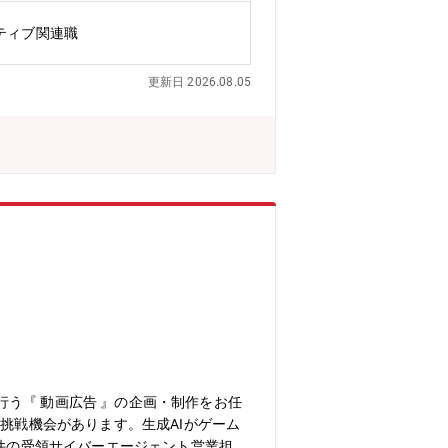
ール／ブランドアイデンティティの維
ティブ関連職
ァン心理を踏まえたブランディング設
ションを設計します。（２）ファンクラ
更新日 2026.08.05
ントの企画・実行・グッズの商品開発提
・事務所、クリエイターへのフィードバ
事業責任者：1名（男性30代後半）・部
ントの導入実績有。独自の世界観を大切
ンツの企画を行うことが可能です。事業
やアーティストといったクリエイターと
トで話しやすい雰囲気30代が中心で、
「個人」より「チーム」で成果を出す
し合う文化が根付いています。困ったこ
！」を同社は大切にしています。意欲の
触り感を味わうことも可能です。・失敗
とこうしたらお客様に喜ばれるので
う『 動画広告 』の企画・制作をお任
挑戦機会があります。生成AIがゲーム
案件の受領サイバーエージェント営業担当