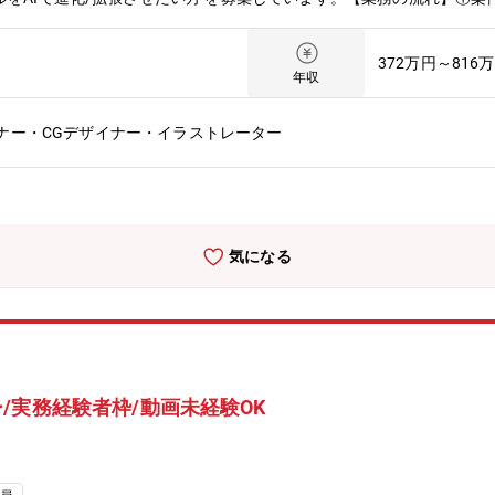
て確認します。②初稿制作①の内容が確認できたらPhotoshopやAfte
。③修正対応依頼があれば校了に向かって修正を行います。④校了・納
372万円～816
クリエイティブの広告効果を振り返る機会があります。【成長できる環
年収
ィブ制作に集中できる環境・制度を整えています。●生成AIなど最新の
イバーエージェントの広告制作に携わることで、従来のデザイン力だけ
ナー・CGデザイナー・イラストレーター
とができます。●様々なクリエイターとの切磋琢磨札幌支社は組織の9
り組むことができます。●広告業界の最先端札幌にいながら大企業の案
ことができます。●月間クリエイティブレビュー会（表彰・インセンテ
ルアップを意識しながら成果を実感できる環境作りを目指します。表彰
拠点のトップクリエイターとのタイアップ研修サイバーエージェント本社
気になる
エイターからスキルやノウハウを直接学べる機会があります。東京への
社外からもスキルアップのための勉強会やセミナーを定期的に実施して
最新の機材、最新のソフトウェアで制作に取り組むことができます。【
舗サイネージ配信プラットフォーム「 ミライネージ 」で配信する動画
画広告は、従来のインターネット広告と同様に効果指標の設定、計測、
ゲティングにあわせたより多くの表現パターンの追求と、検証結果を元
/実務経験者枠/動画未経験OK
て デジタルサイネージ広告の効果最大化 にチャレンジしていきます。▼ミラ