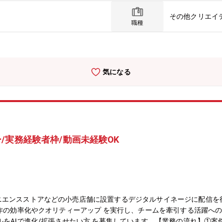
やイベント、グッズなどの方向性を統一します。・クオリティコントロ
その他クリエイ
ため、企画内容やクリエイティブの表現をチェック・監修します。・フ
職種
めていることを理解し、ファンが心から喜び、共感できるコミュニケー
画・写真・ブログ等）の企画・提案・リアルイベントやオンラインイベ
SNSマーケティング活動・会員数や利用状況の分析・レポーティング
社グループのエンジニアが担います。【組織構成】部署の人数：12・
気になる
：7名・アルバイト/業務委託：3名【ポジションの魅力】・超一流タレ
ばれているグループ会社が展開するプラットフォームを用いて、コンテ
を担うコアメンバーとして裁量を持てます。・社会に影響を与える俳優
たい」という気持ちを、チーム全員でサポートする社風です。・フラッ
互い年齢が近いので、相談しやすい環境かで業務を進めていきます。・
全体で目標に向かうスタイル。成功も課題も全員で共有し、互いに協力
/実務経験者枠/動画未経験OK
ます。・年齢に関係なく、大きな裁量を持てます「まずはやってみよう
どん責任ある仕事をお任せします。あなたのアイデアで事業を動かす手
維持ではなく、常に新しい価値創造を目指しています。あなたの「もっ
レンジを全力で応援します。
エンスストアなどの小売店舗に設置するデジタルサイネージに配信を行
制作の効率化やクオリティーアップ を実行し、チームを牽引する活躍への
ルをAIで進化/拡張させたい方 を募集しています。【業務の流れ】①