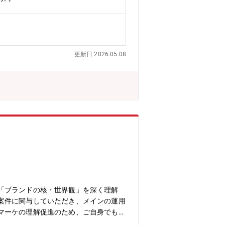
おります。【部門業務特徴】新規事業開
開発および推進業務に従事しています。
発、販売・マーケティングまでを一貫し
裁量を持って最適なアクションを企画・
でくれた時はやりがいを感じることがで
更新日 2026.05.08
ます。音楽が大好き、楽器が大好きな仲
は音楽業界、電子楽器業界にイノベーシ
「ブランドの核・世界観」を深く理解
案件に関与していただき、メインの運用
マーケの理解促進のため、ご自身でもフ
 俳優・タレントのキャラクター、品