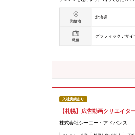
からの制作依頼を、チャットやZOOM会議に
ィブの制作を行い成果物を提出します
北海道
果物を納品します。配信後には実際に
勤務地
成長できる会社 を目指し、クリエイテ
開発や小売DXの最先端で成長するサ
グラフィックデザイ
せたクリエイティブ表現を身につけるこ
職種
ター同士で刺激し合いながら制作に取
動画広告クリエイターとして成長する
を考察・評価し合うことで、常にスキ
り評価される機会を整えています。●他
の技術交流会などを行い、トップクリ
のみ●外部講師を招いての社内勉強会
高性能のPCやデュアルモニターなど
社サイバーエージェントの小売業向け店
作拠点です。デジタルサイネージの動
入社実績あり
でもクリエイティブについては、 ター
【札幌】広告動画クリエイター
す。ここ札幌から、クリエイティブを通し
ragent.ai/news/press/13432/
株式会社シーエー・アドバンス