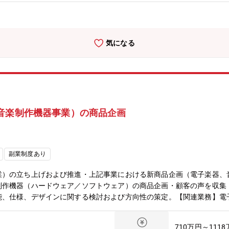
気になる
音楽制作機器事業）の商品企画
副業制度あり
業）の立ち上げおよび推進・上記事業における新商品企画（電子楽器、
制作機器（ハードウェア／ソフトウェア）の商品企画・顧客の声を収集
能、仕様、デザインに関する検討および方向性の策定。【関連業務】電
の中長期戦略の検討への参画・販売・マーケティング施策の検討支援【
課長1名、課員1名で構成されています。新規事業、特に電子楽器・音
710万円～111