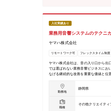
入社実績あり
業務用音響システムのテクニ
ヤマハ株式会社
リモートワーク可
フレックスタイム制度
ヤマハ株式会社は、音の入り口から出
では選ばれない業務音響ビジネスにお
なげる継続的な改善を重要な価値と位
化しています。こうした状況を踏まえ
力テクニカルサポートスタッフを募集します。【関連
静岡県
カー本社の立場から、現場で解決が難
勤務地
カレーションされる技術問い合わせへ
とに、製品仕様の改善提案や商品企画
その他クリエイティ
パートナー向けの技術トレーニングや
職種