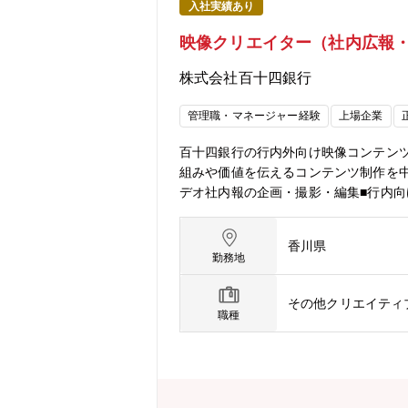
入社実績あり
映像クリエイター（社内広報
株式会社百十四銀行
管理職・マネージャー経験
上場企業
百十四銀行の行内外向け映像コンテン
組みや価値を伝えるコンテンツ制作を
デオ社内報の企画・撮影・編集■行内向
画■銀行施策や取り組みの映像化■構成
整】■社内各部署への取材■イベント担
香川県
ンです。ーーーーーーーーーーーーー
勤務地
内製化するため、企画、構成、撮影、
★企業ブランディング・広報戦略に関
その他クリエイティ
です。企業ブランド向上や社内コミュ
職種
なり、特定クライアント案件ではなく
作経験を活かして業務領域を広げられる
など、幅広いバックグラウンドを活用