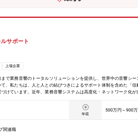
カルサポート
上場企業
口まで業務音響のトータルソリューションを提供し、世界中の音響シー
いて、私たちは、人と人との結びつきによるサポート体制を含めた「信
置づけています。近年、業務音響システムは高度化・ネットワーク化が
、顧客が抱える技術的な課題に本社の立場から解決にあたり、その知見
商品サービスのURL】https://jp.yamaha.com/products/pro
500万円～900
しい技術的な問題を迅速かつ的確に解決することで顧客満足度の向上を
年収
の対応・発生するトラブル・課題の技術的な切り分け、再現検証、原因
・開発部門へのフィードバック・ウェブコンテンツ等を通じた顧客・販
ブ関連職
デモンストレーション