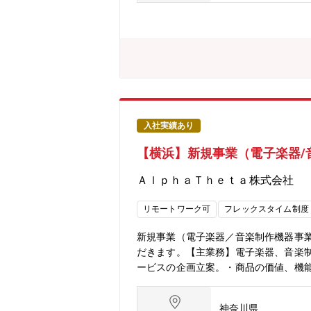
入社実績あり
【横浜】新規事業（電子楽器/
ＡｌｐｈａＴｈｅｔａ株式会社
リモートワーク可
フレックスタイム制度
新規事業（電子楽器／音楽制作機器事
だきます。【主業務】電子楽器、音楽
ービスの企画立案。・商品の価値、機
年後、5年後、10年後を見据えた事業
発2課社長直轄部門として、部長1名、
神奈川県