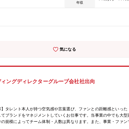
ら販売・マーケティングに至るまで、幅広い領域を担う人材が在籍して
年収
を行う顧客に対し、より良い音楽体験を提供することを目的とした事業
世の中のトレンドを捉えた自発的な商品企画を起点に、商品企画から開
人数体制のため、決められた業務プロセスにとらわれず、各メンバーが
、顧客と直接接点を持つ機会も多く、自分の手掛ける商品を顧客が喜ん
社長から大局的なビジネス視点やマインドセットを直接学ぶこともでき
や商品を作り成長させる経験を積みたい方、イントレプレナーを志す方
緒にチャレンジしていきましょう！
気になる
ディングディレクターグループ会社社出向
容】タレント本人が持つ空気感や言葉選び、ファンとの距離感といった
してブランドをマネジメントしていくお仕事です。当事業の中でも大型
件の規模によってチーム体制・人数は異なります。また、事業・ファン
ブランドマネジメント・トーン＆マナー／ガイドラインの策定・管理-