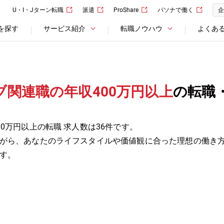
U・I・Jターン転職
派遣
ProShare
パソナで働く
企
を探す
サービス紹介
転職ノウハウ
よくあ
関連職の年収400万円以上
の転職
0万円以上の転職 求人数は36件です。
がら、あなたのライフスタイルや価値観に合った理想の働き
す。