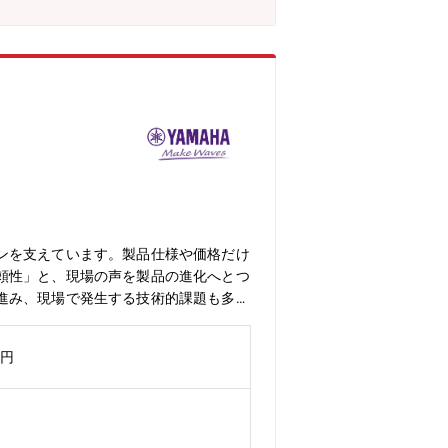
ンを支えています。製品仕様や価格だけ
頼性」と、現場の声を製品の進化へとつ
進み、現場で発生する技術的課題も多様
を製品価値の向上へとつなげていく即戦
audio/index.html【業務内容】メー
万円
図ります。・国内外の販売会社からエス
分析・現場経験およびサポート知見をも
売会社向けの技術情報発信・販売会社・