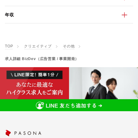
年収
TOP
クリエイティブ
その他
求人詳細 BizDev（広告営業 / 事業開発）