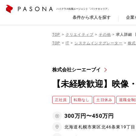
ハイクラス転職エージェント「パソナキャリア」
条件から求人を探す
企業
TOP
クリエイティブ
その他
求人詳細 
TOP
IT
システムインテグレーター
株式
株式会社シーエーブイ
【未経験歓迎】映像
正社員
転勤なし
土日休み
退職金制
300万円〜450万円
北海道札幌市東区北46条東19丁目