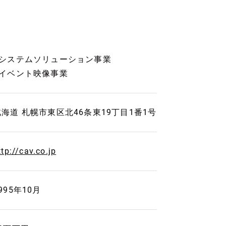
■システムソリューション事業
■イベント映像事業
北海道 札幌市東区北46条東19丁目1番1号
ttp://cav.co.jp
995年10月