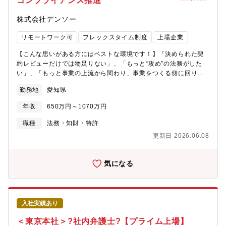
コンプライアンス推進
株式会社デンソー
リモートワーク可
フレックスタイム制度
上場企業
【こんな思いがある方にはベストな環境です！】「決められた契
約レビューだけでは物足りない」、「もっと“攻め”の法務がした
い」、「もっと事業の上流から関わり、事業をつくる側に回りた
い。」そんな想いを抱いたことがあるあなたへ。自動車業界は
勤務地
愛知県
今、100年に一度の大変革のまっただなか（電動化・自動運転・半
導体・ソフトウェア）。これまで法が想定してこなかった領域が
年収
650万円～1070万円
次々に生まれ、既存の枠組みでは判断できない“回答のない問い”
に向き合う機会が急増しています。デンソーの法務は、こうした
職種
法務・知財・特許
未踏領域のプロジェクトに初期段階から深く入り込み、事業判断
更新日 2026.06.08
に本質的に貢献する役割を担います。そんなアクティブでチャレ
ンジングな法務です。さらに、デンソーは多様な事業領域（自動
車、半導体、エネルギー、ソフトウェア）を持つため、一社にい
気になる
ながら幅広い分野に挑戦できます。【業務内容】デンソーでは、
従来の自動車部品に加え、電動化、ソフトウェアの大規模化、半
導体内製、フードバリューチェーン、空モビ、水素、走行中給電
などに事業を拡大しています。こうした事業領域において、事業
入社実績あり
部と同じテーブルで新規ビジネスを共創する法務として活躍いた
だきます。1. 法務ストラクチャリング事業立案・技術企画の段階
＜東京本社＞?社内弁護士?【プライム上場】