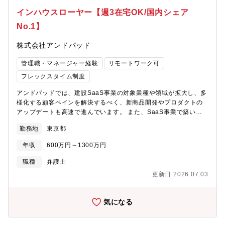
モリ製品の開発、製造、販売をすべて行っていることから、高度
決定いたします。同社は、マネジメントのほかスペシャリストと
インハウスローヤー【週3在宅OK/国内シェア
な技術で業界をリードしている開発・製造部門、海外を相手に交
しての処遇も存在するため、ご本人の希望と組織状況、専門性に
渉を行う営業部門など、異なる分野の優れた同僚と日々接点を持
No.1】
応じたキャリアを積んでいただきます（希望に応じ、ジェイテク
ちつつ、業務を行います。法務部は、経営層と直接関わる業務も
トグループの案件担当、海外子会社への出向などの経験もありま
多く、法務面以外でも、様々な学びが得られます。【キャリアパ
株式会社アンドパッド
す）。２．近年は、新規事業への参入時におけるリーガルチェッ
ス】法務部内でのジョブローテーションを通して、契約・M&Aや
クやコンプライアンス推進体制の構築など、より戦略的な観点で
争訟対応などのプロジェクト推進・ガバナンス・コンプライアン
管理職・マネージャー経験
リモートワーク可
ビジネスをサポートする役割が法務に求められています。新たな
ス・海外赴任など幅広い経験を積みながら法務のスペシャリスト
分野にチャレンジする経験を積むことで、急激な社会情勢の変化
フレックスタイム制度
を目指すことが可能です。
に適応できる応用力を養うことができます。【当部門の魅力】当
アンドパッドでは、建設SaaS事業の対象業種や領域が拡大し、多
部門では、コンプライアンスの重要性の高まりから日々業務が拡
様化する顧客ペインを解決するべく、新商品開発やプロダクトの
大しており、法務室は一人ひとりの担当範囲や裁量が広く、本人
アップデートも高速で進んでいます。 また、SaaS事業で築いた
の創意工夫が施策に反映され、目に見える形で成果を感じること
顧客基盤・データアセットを活用し、SaaS以外の新規事業による
ができます。また、四半期に一度の面談などを通じて本人の希望
勤務地
東京都
顧客への価値提供も次々に立ち上げています。そのための大規模
に応じ比較的柔軟な仕事の割り振りを行っています。そのため、
な資金調達も完了し、次のステージへ飛躍するために、M&Aなど
法務に係る幅広い経験、キャリアを積むことができる環境にあり
年収
600万円～1300万円
を通じたグループ経営への移行や、事業成長に伴う会社規模の拡
ます。また、在宅勤務やフレックスの活用など柔軟な働き方を促
大、さらには複数の新規事業創出など、多くの変化が発生してい
進しており、育児と仕事の両立をしながら働いているメンバーも
職種
弁護士
ます。建築・建設業の「幸せを築く人を、幸せに」というミッシ
多数在籍しています。法務経験が長いまたは専門性を持ったメン
更新日 2026.07.03
ョンを実現するためには、急成長する当社において、組織がパフ
バーも多いため、遠隔でも相談がしやすい環境があり、メンバー1
ォーマンスを最大化し続けるための環境整備を行うべく、単にル
人1人の個性を尊重しながら、日々業務に取り組んでおります。
ーティン業務をこなすのみならず、組織の先を見据えた施策立案
【同社について】自動車のステアリングシステムや、駆動部品、
気になる
や会社の変化に柔軟に適用しながら、自ら率先して仕事を創り出
ベアリング、工作機械メーカーをグローバルに扱うメーカーで
し組織に価値を発揮していくことが必要です。そのためには、
す。自動運転や自動車の電動化、IoT(自動運転/スマートファクト