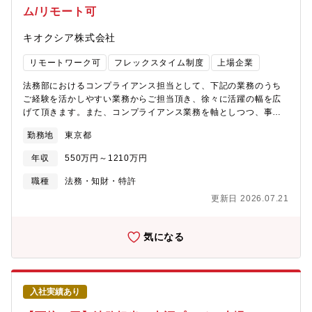
ム/リモート可
しての人材を募集しております。【キャリアイメージ】1.入社
後、同社製品や企業概要に関する講習を受講いただき、各事業部
キオクシア株式会社
付の法務案件に対し、所属するグループの長とともに幅広く従事
いただきます。2.実際の案件を通じて専門性を高めていただきな
リモートワーク可
フレックスタイム制度
上場企業
がら、半期に1度実施する組織長との面談内にて、メンバーの中長
期的なキャリアイメージ・磨いていきたい専門性（法分野）をも
法務部におけるコンプライアンス担当として、下記の業務のうち
とに、主に担当いただく法分野や事業を決定いたします。3.同社
ご経験を活かしやすい業務からご担当頂き、徐々に活躍の幅を広
は、マネジメントのほかスペシャリストとしての処遇も存在する
げて頂きます。また、コンプライアンス業務を軸としつつ、事業
ため、ご本人の希望と組織状況、専門性に応じたキャリアを積ん
サポート、ガバナンス、アライアンス等の幅広い法務分野にも参
でいただきます（ジェイテクトグループの案件担当、海外子会社
勤務地
東京都
画していただきます。■独占禁止法遵守、贈収賄防止等のコンプラ
への出向などの経験もあります）【本ポジションの魅力】事業部
イアンスプログラムの改善・運用■海外子会社における上記コンプ
門からの幅広い相談を受けるため一人ひとりの担当範囲や裁量が
年収
550万円～1210万円
ライアンスプログラムの改善・運用サポート■各種コンプライアン
広く、また、本人の希望に応じ柔軟な仕事の割り振りを行ってい
ス・リスク関連の課題解決（リスク・マネジメント）■人権デュー
職種
法務・知財・特許
ます。そのため、法務に係る幅広い経験、キャリアを積むことが
ディリジェンス、環境関連法令の対応■内部通報、社内調査対応
できる環境にあり、また、会社の意思決定に参画しています。在
更新日 2026.07.21
【期待する役割】■独占禁止法遵守や、贈収賄防止等を目的とした
宅勤務やフレックスの活用など柔軟な働き方も促進しており、育
伝統的なコンプライアンスプログラムの運用に加え、営業部門、
児と仕事の両立をしながら柔軟に働いているメンバーも多数在籍
事業企画部門、製造関連部門、調達部門、物流部門など、社内の
気になる
しています。法務経験が長いまたは専門性を持ったメンバーが多
様々な部門と連携しつつ、コンプライアンス・リスクを早期に発
いため、遠隔でも相談がしやすい環境があり、メンバー1人1人の
見し、適切なリスク・マネジメントを行うための業務を行いま
個性を尊重しながら、日々業務に取り組んでおります。【同社に
す。■当社の製品とオペレーションを理解し、各部門と対話を重
ついて】自動車のステアリングシステムや、駆動部品、ベアリン
ね、社内の信頼を得つつ、それら部門で働く仲間がコンプライア
グ、工作機械メーカーをグローバルに扱うメーカーです。自動運
入社実績あり
ンス・リスクの不安なく成果を出すため、法務としても努力を惜
転や自動車の電動化、IoT(自動運転/スマートファクトリー)など、
しまない姿勢が必要とされます。【組織のミッション】■法務部