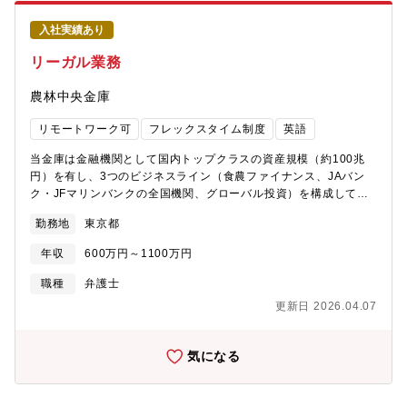
M&Aや新規事業の推進を後押しする法務領域においてカバーする
リー)など、今後の産業の発展に重要な意味を持つアイテムを多数
存在は、非常に重要度が高いです。会社の未来を作り上げる戦略
取り扱っています。
入社実績あり
の実現に向けて、企業内弁護士として法律に関わるスペシャリス
トとしての知見を活かしながら、社会貢献度の高い事業の成長に
リーガル業務
対して手触り感をもった携わり方をしていきたい方からのご応募
をお待ちしております。企業内弁護士として、主にビジネスに関
農林中央金庫
わる法務面を担っていただきます。新規事業担当・エンタープラ
イズ部門・開発部門等と密接に協働し、契約の作成・条件検討・
リモートワーク可
フレックスタイム制度
英語
交渉・締結等を推進いただきます。法務観点はもちろん、経済条
件を含むビジネス面についてもレビュー・交渉をしていただくこ
当金庫は金融機関として国内トップクラスの資産規模（約100兆
とを想定しています。※以下を含む、当社グループの法務関連業
円）を有し、3つのビジネスライン（食農ファイナンス、JAバン
務全般に従事していただきたいと考えております。【職務内
ク・JFマリンバンクの全国機関、グローバル投資）を構成してい
容】・既存事業・プロダクトにおける法規制対応状況の確認その
ます。これらビジネスをリーガル面から伸張していく人材を募集
勤務地
東京都
他法務面のサポート、その他事業に関する法的課題の解決・新規
しています。■国内の法務相談対応■国内外の投融資・資金調達■業
事業立ち上げに関連する法務業務（関連法令調査、法務関連スキ
務提携等に関連する契約レビュー・交渉■国内外の法規制調査、国
年収
600万円～1100万円
ーム検討、法務関連書類作成・業務フロー策定等）・株主総会・
内外の訴訟■国内の金融商品の組成やストラクチャリング■社内研
取締役会等の会議体の運営・関連法規制遵守のための体制整備・
修等【魅力】・日本の農林水産業の発展に寄与できます（農林中
職種
弁護士
運用・上場準備に向けた内部統制体制の構築支援（反社チェッ
央金庫法第1条）。・3つのビジネスラインを有するため、扱う法
更新日 2026.04.07
ク、社内規程管理等）・M&Aに関連する法務業務（法務DD、投資
令や規制の幅が広く、実務を通した経験値の獲得機会が多くあり
契約等の作成サポート、組織再編関連法務等）・買収後のPMIに関
ます。また、自らの知見を直接ビジネスに反映することができま
連する法務業務（グループ内の業務委託契約・出向契約、個人情
す。・海外ロースクール派遣制度あり（社内公募制）。希望者に
気になる
報保護法含むデータ共有に関連する法務検討等）・訴訟その他の
は短期の農業経験の機会も提供できます。【組織】法務コンプラ
係争の対応・株式・ストックオプションに関する事務・事業に影
イアンス部 または 投資契約部当金庫のリーガル人材は、弁護
響を及ぼす関連法規制・政策等の調査 などこれまでに培われた
士、LLM取得者、ファイナンスの現場経験を積んできた者等を、