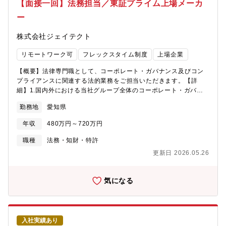
【面接一回】法務担当／東証プライム上場メーカ
今後の産業の発展に重要な意味を持つアイテムを多数取り扱って
は、ガバナンス、アライアンス、事業サポート、コンプライアン
います。
ー
スの各分野を担うグループで構成されていますが、ほとんどの部
員は複数分野の業務を担当し、特定分野に偏らない経験を積んで
株式会社ジェイテクト
います。■上場会社としてのガバナンス、コンプライアンス体制を
強化する他、世界でもトップクラスの技術力を持ち、重要産業品
リモートワーク可
フレックスタイム制度
上場企業
である半導体製品の開発、製造、販売の全てを行う当社のあらゆ
る業務を、法務面から多角的、かつ強力にサポートすることが法
【概要】法律専門職として、コーポレート・ガバナンス及びコン
務部のミッションです。【募集背景】当社は、国が推進する重要
プライアンスに関連する法的業務をご担当いただきます。【詳
産業分野の一つであり、世界的にも重要性が認識されている半導
細】1.国内外における当社グループ全体のコーポレート・ガバナ
体業界の雄として成長を続けるべく、法務面から経営及び事業を
ンス及びコンプライアンス推進活動ならびに体制の構築・M＆A等
サポートする人員の増員を行います。2024年に上場を果たしたば
勤務地
愛知県
の企業結合、再編に関わる法的スキームの検討と各種契約の作
かりの当社にとって、コンプライアンスを重視した経営体制及び
成、交渉・株主総会対応2.同社グループにおける各種相談及び紛
事業運営を構築・強化していくことは法務部の重要なミッション
年収
480万円～720万円
争対応・経営企画、人事、総務等の経営管理部門全体に関する契
の一つです。我々と一緒に、このミッションを担って活躍いただ
約審査及び各種相談対応・労務や個人情報保護に関する各種相談
職種
法務・知財・特許
く仲間を募集します。【働き方】■若手が多く活気のある職場でキ
及び紛争対応【採用背景】同社グループは、自動車部品、軸受製
ャリア入社の方も多数活躍しています。■OJTを通じて業務に必要
更新日 2026.05.26
品、工作機械といった幅広い事業を持ち、約30の国・地域におよ
な知識を習得。■平均残業時間：25時間/月■在宅勤務：3日/週程度
そ150の子会社と5万人の従業員を有しております。このような企
（業務の事情による）【魅力】■当社法務部は単なるバックオフィ
業の中核を法的に支援し、高レベルなコンプライアンス推進体制
気になる
スとしての機能ではなく、事業に深く入り込み、技術・製品・マ
を構築・維持してグループ全体のリスクを最小化するため、幅広
ーケット動向をよく理解した上で、フロント担当と共に第一線で
い人員の確保と体制強化を目指しております。【キャリアイメー
事業を推進する立場を求められることが大きな特徴です。競争の
ジ】１．入社後、実際の案件を通じて専門性を高めていただきな
激しい半導体メモリ事業で勝ち抜いていくため、チャレンジング
がら、各メンバーの中長期的なキャリアイメージ・磨いていきた
な環境で事業の成長に貢献することを体感できます。■当社は、メ
入社実績あり
い専門性（法分野）をもとに、主に担当いただく法分野や事業を