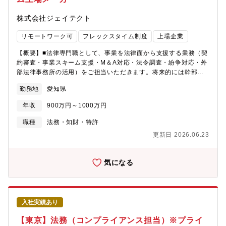
株式会社ジェイテクト
リモートワーク可
フレックスタイム制度
上場企業
【概要】■法律専門職として、事業を法律面から支援する業務（契
約審査・事業スキーム支援・M＆A対応・法令調査・紛争対応・外
部法律事務所の活用）をご担当いただきます。将来的には幹部と
して活躍していただくことを期待するポジションです。【詳細】
勤務地
愛知県
1.同社グループの事業活動に対する法務支援■自動車部品、軸受、
工作機械といった中核事業の契約業務、事業計画への法的アドバ
年収
900万円～1000万円
イス■自動運転、蓄電デバイス、ドローンなど新たなモビリティ社
会への事業展開におけるグローバルでの法的課題検討（各国法令
職種
法務・知財・特許
調査、法適合支援）、契約業務■ＡＩ等先進的な研究開発の共同研
更新日 2026.06.23
究・共同開発に関する契約業務、法的アドバイス■M＆A等の企業
結合、再編に関わる法的スキームの検討、交渉2.同社グループに
関わる紛争対応・契約解釈・品質等に係る紛争への対応【採用背
気になる
景】同社は、自動車部品、軸受製品、工作機械を中核に幅広い事
業と技術を持ち、モビリティ社会を見据えた新たな事業展開も積
極的に検討されています。従前の契約書中心の業務よりも拡大
し、ビジネス戦略・遂行のための法的リスクの把握や分析、方法
入社実績あり
論の検討など事業支援への期待が非常に高まっています。そし
て、グループ企業を含めた企業活動への法的支援を強化できる人
【東京】法務（コンプライアンス担当）※プライ
員の拡大、体制強化を目指しており、その中で将来の幹部候補と