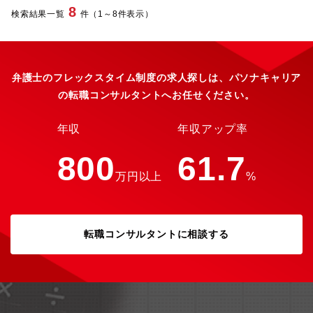
法務の知識や経験に加えて、お客様や社内の各部署と円滑にコミ
中途採用・新卒採用も含めてバランスよく配置し、各々が専門性
8
検索結果一覧
件（1～8件表示）
ュニケーションをとる能力、ビジネスニーズを理解する知識や経
を伸ばしていくことを指向しています。リーガル部門における弁
験、バランス感覚、そして会社の事業や組織の成長に遅れないス
護士比率は25％程度です。また、女性比率は30%程度です。
ピード感も求められる業務です。【配属組織】チームについて：
現在の法務チームには、執行役員（弁護士資格保有）、マネージ
ャー、メンバー2名・知財1名の5名体制で業務に従事しておりま
弁護士のフレックスタイム制度の求人探しは、パソナキャリア
す。【ポジションの魅力】・企業内弁護士として、法務スペシャ
の転職コンサルタントへお任せください。
リストという立場からビジネス遂行に向けて重要な役割を担う当
事者として、深く関わっていただくことができます。・大型顧客
（エンタープライズ企業）との共同開発案件も増加する中、法的
年収
年収アップ率
観点含め、難易度の高い契約案件を顧客との交渉含めて取り仕切
る経験と能力を磨くことができます。・M＆A及びグループ経営の
800
61.7
推進に伴う、PMIに関わる法務業務全般をご自身で試行錯誤しなが
万円以上
%
ら、会社の未来につながる業務を担う経験を得ることができま
す。・レイターステージでありながら急成長を継続するベンチャ
ー企業という環境で、新規事業やM&Aなどの新しい領域に幅広く
携わることができます。【参考記事】▼特殊契約や法務の枠を超
えた体験は、自己成長だけでなく社会貢献や自社の成長も実感さ
転職コンサルタントに相談する
せてくれる
https://www.wantedly.com/companies/andpad/post_articles/987793