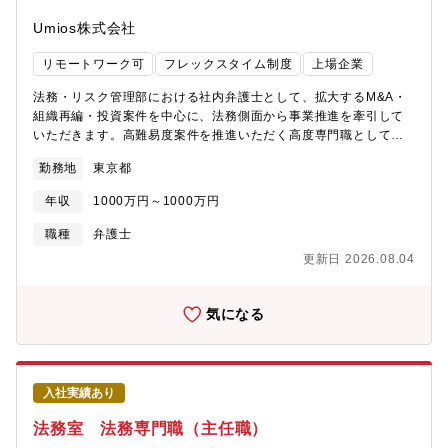
から参画し、法律が存在しない／慣行が定まらない領域のリスク
整理・スキーム提案2. 戦略的契約の作成／交渉各領域の専門家
Umios株式会社
（技術・事業企画・知財・経理など）とチームを組んでの条件交
渉3. 事業の意思決定を支えるリサーチ・リーガルアドバイス新技
リモートワーク可
フレックスタイム制度
上場企業
術・新領域に関連する国内外の法規制の調査、事業の進め方に直
結する戦略的アドバイスの提供4. コンプライアンス体制の構築先
法務・リスク管理部における社内弁護士として、拡大するM&A・
端領域（AI、データ、ソフトウェア、サイバー）を含むこれから
組織再編・投資案件を中心に、法務側面から事業推進を牽引して
の時代のコンプライアンスモデル構築、教育プログラム企画5. 新
いただきます。高難易度案件を推進いただく高度専門職としての
法・ガイドラインへの渉外対応（法務渉外）渉外機能とともに、
採用です。＜具体的な業務内容＞・M&A・組織再編・各種投資案
勤務地
東京都
自動運転、AI規制、半導体等、新規則の策定や従来規則の改訂に
件の法務対応・案件の初期検討からクロージングまでの法的リス
おける渉外対応【業務のやりがい・身につくスキル】① グローバ
ク抽出・スキーム検討・契約書のドラフト・審査・交渉サポー
年収
1000万円～1000万円
ル × 多様な案件を通じた活躍デンソーは世界中の完成車メーカ
ト・外部法律事務所とのやり取り・一般的な法務（コンプライア
ー、サプライヤー、IT企業、スタートアップと取引があるため、
ンス対応、予防法務、訴訟対応）等※会社方針やご本人の適性そ
職種
弁護士
一社では経験が難しい種類の契約・条件交渉で活躍いただきま
の他の理由により、会社の定める業務への異動を命じることがあ
更新日 2026.08.04
す。② 自動車だけじゃない“未来産業”にまたがる法務経験100年
ります。テレワークやフレックスタイムを活用し、柔軟な働き方
に一度のパラダイムシフトの中で、法務は、単なる適法性チェッ
を取り入れながら就業いただけます。【同社の魅力】★【東証プ
クではなく、事業モデルの設計そのものを左右する役割を担いま
ライム上場企業。商社部門と食品メーカー部門を持つ『総合食品
気になる
す。“正解のない領域で基準をつくる経験”は、他社では得られませ
企業』であり、水産事業・畜産事業・食品事業を核とし事業を展
ん。③ プロジェクト初期から最後まで、事業と一体で動く法務一
開しています。★世界中に約150社のグループ会社を持つグローバ
般的なバックオフィス型ではなく、デンソーでは法務が企画段階
ル企業。商品の原料調達から生産・販売まで一貫した生産体制を
からプロジェクトに参画する文化があり、プロジェクト推進力、
持っています。★水産事業では漁業～販売までの一貫したサプラ
入社実績あり
事業を理解し動かす法務判断力、他部門を巻き込むコミュニケー
イチェーンを構築。水産物取扱量については、世界最大規模まで
ション力、が圧倒的に鍛えられます。④ 海外の法務機能への出向
拡大。★クロマグロ養殖の先駆者として国内トップクラスの養殖
法務室 法務専門職（主任職）
によるグローバルで通用するキャリア海外の法務機能と密に連携
生産量を保持。国内外で様々なトップクラスのシェアを獲得して