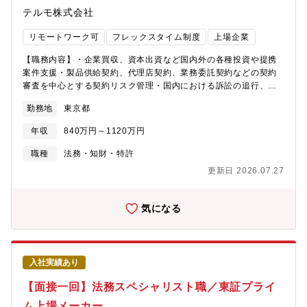
するだけでなく、実際に海外拠点へ出向して、現地法務として活
います。★様々な事業展開をしている分、入社後もご経験やご志
テルモ株式会社
躍するキャリアパスもあります。【募集背景】自動車産業は今、
向性に応じて、幅広いキャリアパスの機会がございます。★健康
電動化・ソフトウェア化・半導体・データ・AIなど法律の前例が
経営優良法人ホワイト500認定の優良な環境です。平均残業10時
リモートワーク可
フレックスタイム制度
上場企業
ない領域が急速に拡大しています。デンソーも、従来の自動車部
間程度、フレックス勤務、柔軟にリモートワークも可能な環境で
品メーカーから、モビリティ×半導体×ソフトウェアのテック企業
あるため、長期的に就業しやすい環境が整っております。
【職務内容】・企業買収、資本出資など国内外の各種投資や提携
へ変革中です。この変革にあわせて、グローバル事業を支える法
案件支援・製品供給契約、代理店契約、業務委託契約などの契約
務力の強化が不可欠となっています。・国際取引・M&A・コンプ
審査を中心とする契約リスク管理・国内における訴訟の追行、裁
ライアンスの高度化・データ規制、AI、標準必須特許（SEP）な
判外紛争への対応・グループ内の訴訟・紛争のモニタリング・独
勤務地
東京都
どの新領域対応・まだ法が整備されていない分野での“基準づく
禁法、個人情報保護法、金商法などの法律問題に関するアドバイ
り”こうした前例のない領域でも、能動的に取り組める仲間を求め
ス【担う役割】多様な案件につき、配点された案件を、独力で取
年収
840万円～1120万円
ています【組織について】キャリア入社率：約40％・在宅勤務利
り扱うことを基本としつつ、法務室又は直属の上司の指導、助
用率：平均すると約50％が在宅勤務をしています。
言、確認を随時得ながら検討し、法務の観点から、損失の最小化
職種
法務・知財・特許
と利益の最大化のための助言を提供する。【仕事の魅力】・法律
更新日 2026.07.27
の知識及び英語力を生かすことができる。・海外買収を含む事業
提携においては、ダイナミックな動きを肌で感じ、時には関係部
門をリードして会社全体を動かし、会社の成長に貢献しているこ
気になる
とを実感できる。【背景】欠員補充の為【配属先】法務コンプラ
イアンス部 法務室職位：主任職【働き方】・フレックス勤務：
業務状況に応じて柔軟に利用可能・在宅勤務頻度：週2～3日程
度・残業時間：20～40時間／月 程度
入社実績あり
【面接一回】法務スペシャリスト職／東証プライ
ム上場メーカー