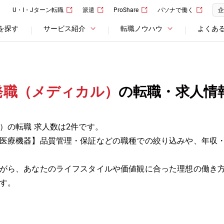
U・I・Jターン転職
派遣
ProShare
パソナで働く
企
を探す
サービス紹介
転職ノウハウ
よくあ
発職（メディカル）
の転職・求人情
）の転職 求人数は2件です。
医療機器】品質管理・保証などの職種での絞り込みや、年収
がら、あなたのライフスタイルや価値観に合った理想の働き
す。