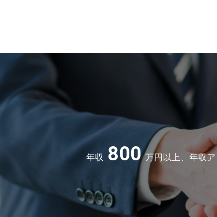
800
年収
万円以上、年収ア