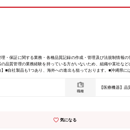
管理・保証に関する業務・各種品質記録の作成・管理及び法規制情報の
器の品質管理の業務経験を持っている方がいないため、組織や某社など
】■自社製品も1つあり、海外への進出も狙っております。■沖縄県に
です。【組織構成】4名（リーダー1名、メンバー3名）平均年齢38歳
【医療機器】品
職種
気になる