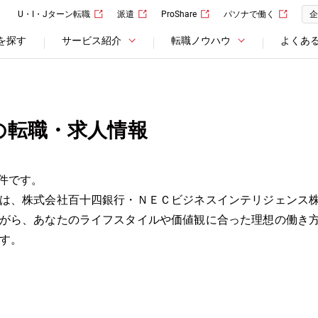
U・I・Jターン転職
派遣
ProShare
パソナで働く
企
を探す
サービス紹介
転職ノウハウ
よくあ
の転職・求人情報
件です。
は、株式会社百十四銀行・ＮＥＣビジネスインテリジェンス
がら、あなたのライフスタイルや価値観に合った理想の働き
す。