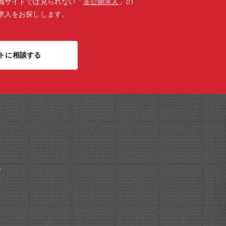
職サイトでは見られない「
非公開求人
」の
求人をお探しします。
トに相談する
ク