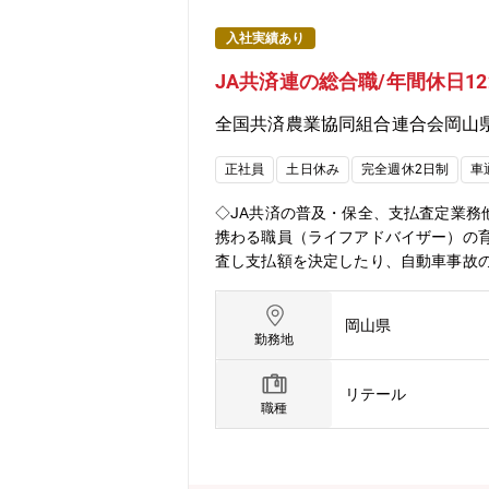
入社実績あり
JA共済連の総合職/年間休日1
全国共済農業協同組合連合会岡山
正社員
土日休み
完全週休2日制
車
◇JA共済の普及・保全、支払査定業務
携わる職員（ライフアドバイザー）の
査し支払額を決定したり、自動車事故の
アドバイスやサポート業務■津山市、
る、ワークライフバランスの取れた環
岡山県
勤務地
リテール
職種