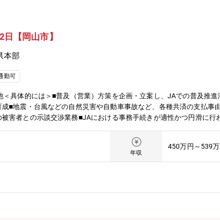
22日【岡山市】
県本部
通勤可
他＜具体的には＞■普及（営業）方策を企画・立案し、JAでの普及推進
育成■地震・台風などの自然災害や自動車事故など、各種共済の支払事
被害者との示談交渉業務■JAにおける事務手続きが適性かつ円滑に行
広島市へ転勤の可能性あり★有給制度、福利厚生も充実し、ライフスタ
境です。
450万円～539
年収