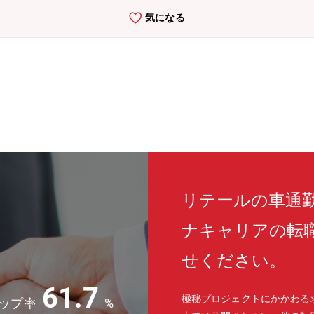
気になる
リテールの車通
ナキャリアの転
せください。
61.7
極秘プロジェクトにかかわる
ップ率
%