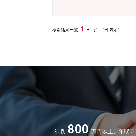
1
検索結果一覧
件（1～1件表示）
800
年収
万円以上、年収ア