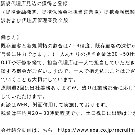
3 新規代理店見込の獲得と登録
4.（提携金融機関、提携保険会社担当営業職）提携金融機
交渉および代理店管理業務全般
【働き方】
・既存顧客と新規開拓の割合は7：3程度、既存顧客の深耕
グ営業に注力できます。(一人あたりの担当企業は30 ~50社
・OJTや研修を経て、担当代理店は一人で担当していただ
相談する機会がございますので、一人で抱え込むことはご
していくことも大切にしています。
・原則週2回は出社義務ありますが、残りは業務都合に応じ
用していただけます。
・商談はWEB、対面併用して実施しております。
・残業は平均月20～30時間程度です。土日祝日に出勤はご
会社紹介動画はこちら https://www.axa.co.jp/recruitme