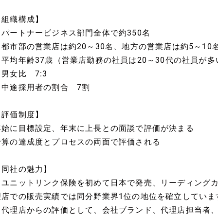
【組織構成】
・パートナービジネス部門全体で約350名
都市部の営業店は約20～30名、地方の営業店は約5～10
・平均年齢37歳（営業店勤務の社員は20～30代の社員が多
男女比 7:3
・中途採用者の割合 7割
【評価制度】
年始に目標設定、年末に上長との面談で評価が決まる
予算の達成度とプロセスの両面で評価される
【同社の魅力】
・ユニットリンク保険を初めて日本で発売、リーディング
理店での販売実績では同分野業界1位の地位を確立していま
・代理店からの評価として、会社ブランド、代理店担当者