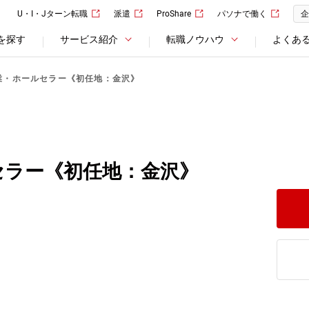
U・I・Jターン転職
派遣
ProShare
パソナで働く
企
を探す
サービス紹介
転職ノウハウ
よくあ
業・ホールセラー《初任地：金沢》
セラー《初任地：金沢》