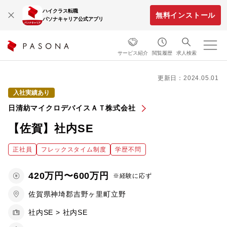
ハイクラス転職
無料インストール
パソナキャリア公式アプリ
サービス紹介
閲覧履歴
求人検索
更新日：2024.05.01
入社実績あり
日清紡マイクロデバイスＡＴ株式会社
【佐賀】社内SE
正社員
フレックスタイム制度
学歴不問
420万円〜600万円
※経験に応ず
佐賀県神埼郡吉野ヶ里町立野
社内SE > 社内SE