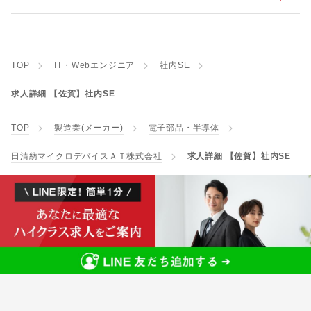
TOP
IT・Webエンジニア
社内SE
求人詳細 【佐賀】社内SE
TOP
製造業(メーカー)
電子部品・半導体
日清紡マイクロデバイスＡＴ株式会社
求人詳細 【佐賀】社内SE