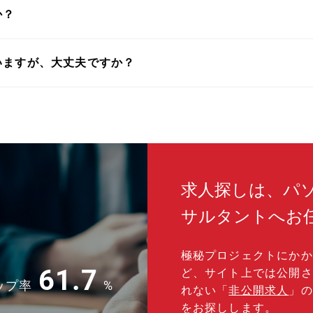
か？
いますが、大丈夫ですか？
求人探しは、パ
サルタントへお
極秘プロジェクトにかか
61.7
ど、サイト上では公開さ
ップ率
%
れない「
非公開求人
」の
をお探しします。