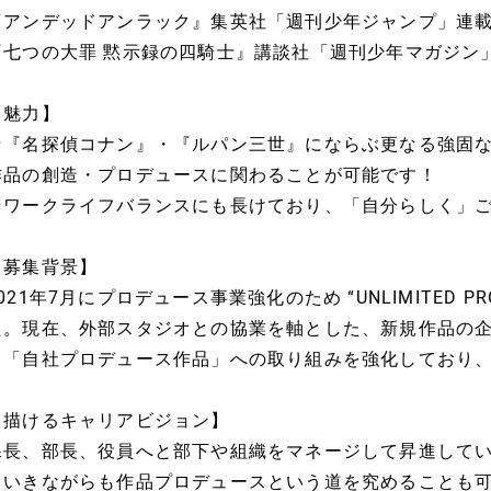
『アンデッドアンラック』集英社「週刊少年ジャンプ」連
『七つの大罪 黙示録の四騎士』講談社「週刊少年マガジン
【魅力】
★『名探偵コナン』・『ルパン三世』にならぶ更なる強固な
作品の創造・プロデュースに関わることが可能です！
★ワークライフバランスにも長けており、「自分らしく」
【募集背景】
021年7月にプロデュース事業強化のため “UNLIMITED 
た。現在、外部スタジオとの協業を軸とした、新規作品の
う「自社プロデュース作品」への取り組みを強化しており
【描けるキャリアビジョン】
課長、部長、役員へと部下や組織をマネージして昇進して
ていきながらも作品プロデュースという道を究めることも