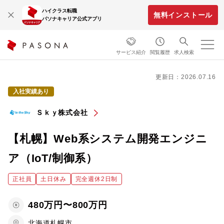
ハイクラス転職
無料インストール
パソナキャリア公式アプリ
サービス紹介
閲覧履歴
求人検索
更新日：2026.07.16
入社実績あり
Ｓｋｙ株式会社
【札幌】Web系システム開発エンジニ
ア（IoT/制御系）
正社員
土日休み
完全週休2日制
480万円〜800万円
北海道札幌市