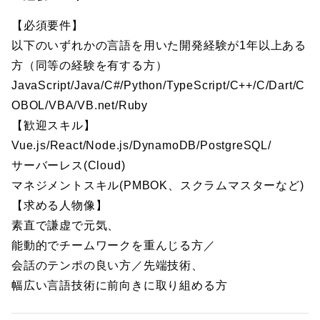
【必須要件】
以下のいずれかの言語を用いた開発経験が1年以上ある
方（同等の経験を有する方）
JavaScript/Java/C#/Python/TypeScript/C++/C/Dart/C
OBOL/VBA/VB.net/Ruby
【歓迎スキル】
Vue.js/React/Node.js/DynamoDB/PostgreSQL/
サーバーレス(Cloud)
マネジメントスキル(PMBOK、スクラムマスターなど)
【求める人物像】
素直で謙虚で元気、
能動的でチームワークを重んじる方／
会話のテンポの良い方／先端技術、
幅広い言語技術に前向きに取り組める方