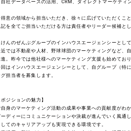
・自社データベースの活用、CRM、ダイレクトマーケティ
お得意の領域から担当いただき、徐々に広げていただくこ
上記を全てご担当いただける方は責任者やリーダー候補と
ほけんのぜんぶグループのインハウスエージェンシーとし
最近では不動産や人材、野球球団のマーケティングなど、
推進。昨今では他社様へのマーケティング支援も始めてお
今回はインハウスエージェンシーとして、自グループ（特
ング担当者を募集します。
【ポジションの魅力】
ご自身のマーケティング活動の成果や事業への貢献度がわ
ピーディーにコミュニケーションや決裁が進んでいく風通
としてのキャリアアップも実現できる環境です。