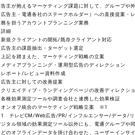
広告主が抱えるマーケティング課題に対して、グループや
（広告主・電通各社のステークホルダー）への直接提案・
業務を担うアカウントプランニング業務
▼詳細
・新規クライアントの開拓/既存クライアント対応
・広告主の課題抽出・ターゲット選定
・上記を踏まえた、マーケティング戦略の立案
・メディアプランニング・運用型広告のディレクション
・レポート/レビュー資料作成
・広告主に対しての改善提案
・クリエイティブ・ランディングページの改善ディレクシ
・各種効果測定ツールや調査会社と連携した効果検証
・オンオフ統合のマーケティング戦略立案 ※1
※1 テレビCM/Web広告/PR/インフルエンサー/データ/
デジタル領域の効果測定ツール以外にも、電通グループや同
などのオフラインデータを掛け合わせた、ユーザーインサ