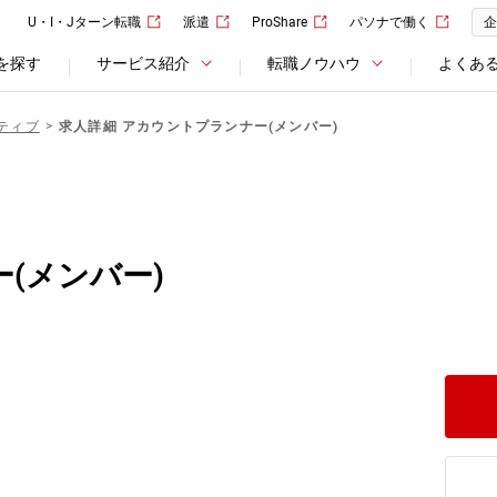
U・I・Jターン転職
派遣
ProShare
パソナで働く
企
を探す
サービス紹介
転職ノウハウ
よくあ
ティブ
求人詳細 アカウントプランナー(メンバー)
(メンバー)