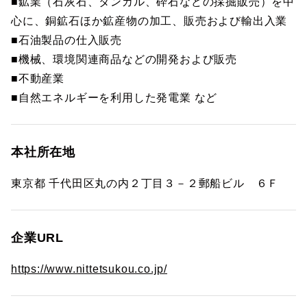
■鉱業（石灰石、タンカル、砕石などの採掘販売）を中
心に、銅鉱石ほか鉱産物の加工、販売および輸出入業
■石油製品の仕入販売
■機械、環境関連商品などの開発および販売
■不動産業
■自然エネルギーを利用した発電業 など
本社所在地
東京都 千代田区丸の内２丁目３－２郵船ビル ６Ｆ
企業URL
https://www.nittetsukou.co.jp/