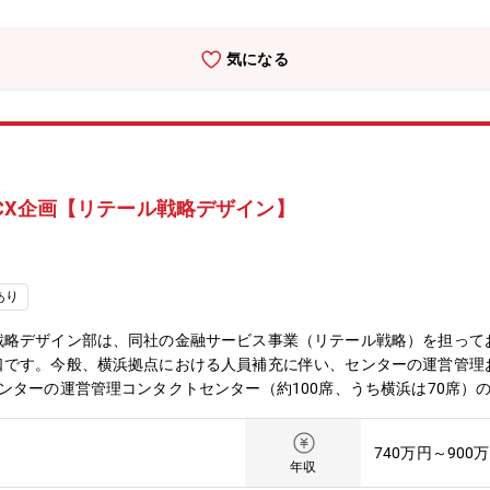
社の魅力】■働き方について ・全社で年間80％以上の在宅勤務活用率
に合わせた働き方が実現可能。 ・サテライトオフィスは1,900拠点
気になる
ルチャーの変革にも積極的に取り組み中。 ■キャリアについて ・自
可能。 ・各部組織エンゲージメントを高める活動にも力を入れており
CX企画【リテール戦略デザイン】
あり
戦略デザイン部は、同社の金融サービス事業（リテール戦略）を担って
口です。今般、横浜拠点における人員補充に伴い、センターの運営管理
ンターの運営管理コンタクトセンター（約100席、うち横浜は70席）
8名）お客さまと直接電話対応をするイメージが強いと思いますが、対応
はほとんどありません。■具体的には以下の業務が中心になる予定です
740万円～900
ャネル別（有人チャット・電話等）の応答率をはじめとした各種指標の
年収
照会への回答、および運用全般に関する調整・折衝・問合せ内容分析や