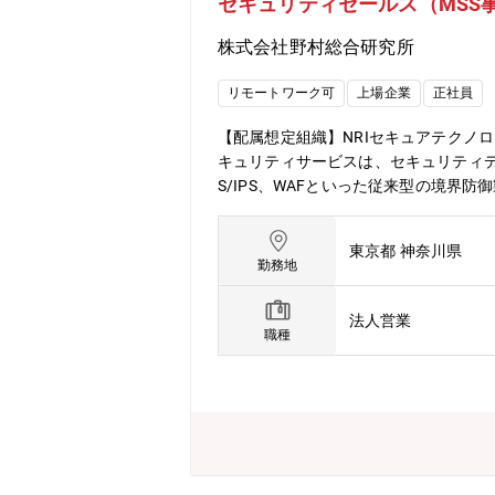
セキュリティセールス（MSS
形成を推進し、グループ全体でポスティ
場環境の風土醸成が心がけられており
株式会社野村総合研究所
リモートワーク可
上場企業
正社員
【配属想定組織】NRIセキュアテクノ
キュリティサービスは、セキュリティデ
S/IPS、WAFといった従来型の境界
す。更に近年は、SIEM製品の導入か
企画部は、マネージドセキュリティ事
東京都 神奈川県
ィング活動（セミナー/イベント開催
勤務地
ています。【募集職種の期待役割】顧
クロスセルを推進していただきます。
法人営業
ていく活動をリードいただくことを期
職種
活動および営業企画を担当いただきま
す。・営業戦略・アクションプランの
ロモーション活動を通じた見込み顧客
提案による取引拡大【携わるビジネス・
しており、国内有数の規模を誇ります。
ービスhttps://www.nri-secure.co.jp