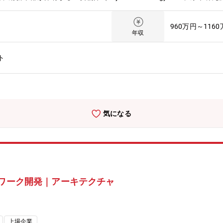
 戦略をリードいただく方を募集します。 本ポジションでは、事務所
を生かし、「品質」「財務」「供給」の観点から全社レベルで最適なフ
960万円～116
針の展開、委託業務契約の企画・締結・管理を通じて、アセットライト
年収
途・規模・関係者が多様なファシリティを担当することで、FM/CM 
企業不動産の最適化に関わることができます。週3日程度のテレワーク
ト
境です。 特定拠点の維持管理にとどまらず、グループ全体の FM 
ンです。自ら課題を見出し、関係者を巻き込みながら、ファシリティの
お待ちしています。【業務内容】富士通総務本部が保有する主要物件（F
フラ施設）の施設運営に関する統括マネジメント－ 施設戦略・統括業
設管理業務委託契約の企画・締結・管理【期待する役割やミッション】
気になる
関連領域、さらには最新のビジネストレンドやテクノロジー動向を掛け
る。・組織力の向上経営層や各部門が抱える課題に寄り添い、本質的な
トワークを築き、組織全体の専門性と対応力を高める。・事業基盤の強
トからは学びを抽出し、恒久的な対策や業務のデジタル化を推進するこ
ィマネジメント統括部[組織人数]：統括部85名（内、幹部社員15名）
ルレベルでのファシリティマネジメント戦略の企画／立案／展開につい
トワーク開発｜アーキテクチャ
で生産性の高いオフィス環境を整備し、社員エンゲージメント向上・ビ
化・安心安全、コスト、セキュリティ施策等の総合バランスを鑑みた事
の貢献で、財務・非財務の両面で経営に貢献する。【仕事の魅力・やり
エンジニアとしてのスキルを高めることができる。・富士通グループの
上場企業