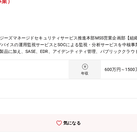
事業）
ング制度やFA制度が利用可能。 ・各部組織エンゲージメントを高め
ます。
ロジーズマネージドセキュリティサービス推進本部MSS営業企画部【組織
バイスの運用監視サービスとSOCによる監視・分析サービスを中核事業
防御製品に加え、SASE、EDR、アイデンティティ管理、パブリックク
ら運用監視までカバーし、お客様の多様なセキュリティニーズに対応する
業の成長を牽引する組織です。新規・既存顧客とのリレーション構築や
600万円～150
）やパートナー企業との連携によるアップセル・クロスセルの推進を担
年収
客および社内外の関係者と密にコミュニケーションを図りながら、新規
また、顧客との中長期的な信頼関係を構築し、その信頼を事業成長につ
待しています。【具体的な職務内容】マネージドセキュリティサービス
す。顧客課題の把握から提案、案件創出まで一貫して推進し、事業拡大
立案および実行・顧客の課題・ニーズのヒアリング、要件整理、ソリュ
の獲得・メーカーや販売パートナーとの連携強化による新規案件の創出
サービス・テーマ】当社のSOC、マネージドセキュリティサービスは
気になる
以下の商材を中心に営業企画および顧客への提案活動に従事いただきま
/service/mssマネージドEDRサービスhttps://www.nri-secure.co.jp/serv