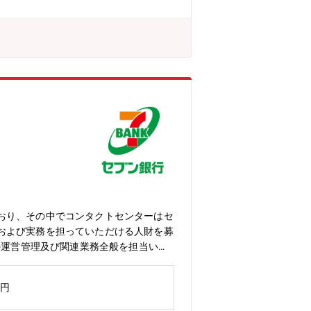
。 ・コアタイム無しのフレックスタイ
で場所を選ばず勤務可。・ドレスコードの
律的なキャリア形成を推進し、グループ全
、定着する職場環境の風土醸成が心がけ
おり、その中でコンタクトセンターはセ
および実務を担っていただける人財を募
の運営管理及び関連業務全般を担当いた
の多くは業務委託先にお任せしてお
。・お客さま向けおよびコンタクトセン
万円
目標達成に向けた施策の立案・推進・業
お客さまからのご意見・ご要望に基づく