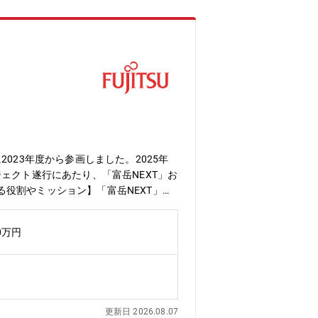
23年度から参画しました。2025年
ェクト遂行にあたり、「富岳NEXT」お
役割やミッション】「富岳NEXT」お
連絡会議運営などを行うプロジェクトマ
ェクト成果の最大化を目指していただき
0万円
ジしながら、プロジェクト成功のために
の経験、世界スパコンランキングで一位
ンバーを募集しています。最先端のハー
を積み重ね、ご自身のキャリアを大きく
待ちしています。【配属先】先端コンピ
更新日 2026.08.07
ノロジー開発に挑戦し、新たなテクノロ