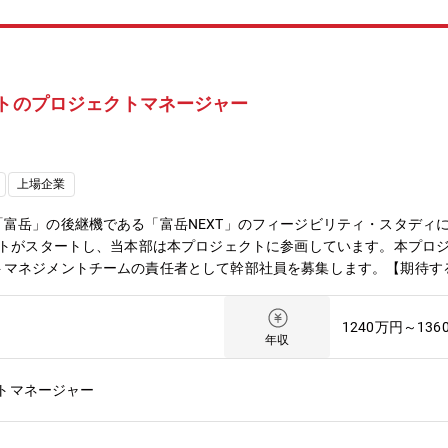
クトのプロジェクトマネージャー
上場企業
岳」の後継機である「富岳NEXT」のフィージビリティ・スタディに20
クトがスタートし、当本部は本プロジェクトに参画しています。本プロジ
マネジメントチームの責任者として幹部社員を募集します。【期待する
計画立案、進捗管理、課題解決の推進、予算管理、またパートナーとの
員として、プロジェクト全体および自チームをマネジメントし、プロジ
1240万円～136
端技術を利用するスパコンの開発業務です。目標達成のためにチャレン
年収
ハード・ソフトを横断した知識の獲得、大規模スパコンのプロジェクト
応募者へのメッセージ】次世代スパコンおよび関連製品の開発を担うメ
トマネージャー
高性能を目指します。コンピューティング分野の知識と実務経験の両方
験を生かし、さらにスケールの大きな開発に挑戦したい方のご応募をお
ミッション】持続可能なデジタル社会を実現すべく、世界トップのテク