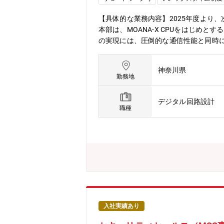
および中期経営計画の実現に向け、事
ティのあるべき姿を共に考え、形にして
【具体的な業務内容】2025年度より
スタイム制、子育て、介護、私用問わ
本部は、MOANA-X CPUをはじめ
の実現には、圧倒的な通信性能と同時
ポジションでは、帯域・レイテンシ・
クトのアーキテクチャ設計から実装開発
神奈川県
最大化していく役割です。最先端のCP
勤務地
高度なエンジニアリングに挑戦できるポ
いて、帯域・レイテンシ・電力・コス
デジタル回路設計
から推進することがミッションです。
職種
チャの方向性検討に関わり、社内外の技
開発に携わることで、日本発の最先端
イデアを起点に、次世代スーパーコン
る、裁量の大きい開発に携わることが
しています。最先端のハード・ソフト
ご自身のキャリアを大きく広げること
す。【配属先】先端コンピューティン
に挑戦し、新たなテクノロジープラット
イム無しのフレックスタイム制、子育て
入社実績あり
勤務可。・ドレスコードの自由化や、活