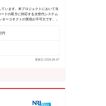
が進行しています。その中で、ファシリ
活用率。 ・コアタイム無しのフレック
動しています。本プロジェクトにおいて当
クロードの双方に対応する次世代システム
ンターコネクトの実現が不可欠です。本
ードオフしながら、次世代インターコネ
計の観点から「富岳NEXT」の価値を
0万円
コストの最適解を導き出す、実践的かつ
システムにおけるネットワーク開発にお
担い、ネットワーク領域の開発を技術面
ングアルゴリズムを含む将来アーキテク
やりがい】・「富岳NEXT」の設計・
更新日 2026.08.07
トを与えることができます。・自らのア
れを実際のシステムとして具現化でき
び関連製品の開発を担うメンバーを募集
野の知識と実務経験の両方を積み重ね、
挑戦したい方のご応募をお待ちしていま
すべく、世界トップのテクノロジー開発
0％以上の在宅勤務活用率。 ・コアタ
オフィスは1,900拠点で場所を選ばず
■キャリアについて ・自律的なキャリア