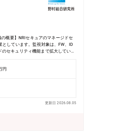
る活動にも力を入れており、定着する職
の概要】NRIセキュアのマネージドセ
としています。監視対象は、FW、ID
ラウドのセキュリティ機能まで拡大していま
サービスを提供しています。MSS営業
ソリューション提案を中心に、マーケテ
0万円
い、お客様のセキュリティ強化に貢献し
案件の創出や既存顧客へのアップセル・
なげるとともに、当社のファンを増やし
を中心とした当社ソリューションの営業
に貢献いただくことを期待していま
更新日 2026.08.05
ーション提案・マーケティング施策やプ
・既存顧客へのアップセル・クロスセル
、多くの金融機関、大手企業向けに提供
す。SOC・マネージドセキュリティサ
ice/mss/edrSASE関連サービスhttps://ww