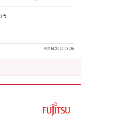
・工場・データセンター等での施設マネ
ァシリティ運営を企画・推進していただ
0万円
戦略や安心・安全で生産性の高いワーク
エンジニアとしてのスキルを広げつつ、
やフレックス勤務も活用可能で、企画検
戦略というスケールと裁量の大きい領域で
あるべき姿を企画・提案・具現化してい
更新日 2026.08.06
TP、厚木研究所、那須工場、FSS ほ
務：施設運営に関する戦略策定および全
・変革の推進力 専門であるFM領域に
合わせた知見を武器に、生産性向上に資
ニーズを捉えた解決策を提案する。その
化あらゆるリスクを予見し、未然に防ぐ
とで、より強固で効率的な事業基盤を築
[平均年齢]：44歳〈組織としてのミッ
て、FM目標『品質』『財務』『供給』
ジネス変革に柔軟に対応したアセットラ
業所の安定操業および 事業部門のファ
がい】・対象となるファシリティは予算
2030年に向けたパーパス・ビジョン