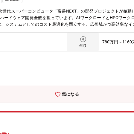
業ポートフォリオとそれに対応した人材ポートフォリオの大規模な変革
いきましょう。【働き方について】・全社で年間80％以上の在宅勤務
、次世代スーパーコンピュータ「富岳NEXT」の開発プロジェクトが始
ず私生活に合わせた働き方が実現可能。
とするハードウェア開発全般を担っています。AIワークロードとHPCワー
に、システムとしてのコスト最適化を両立する、広帯域かつ高効率なイ
スケーラビリティ・消費電力・コストといった複数の要素を高度にトレ
までを担います。システム性能を左右する技術として、ネットワーク設
780万円～116
U/GPUと密接に連携する大規模分散システムにおいて、性能・電力・
年収
ジションです。【個人に期待する役割やミッション】「富岳NEXT」
トを踏まえたアーキテクチャ検討、トポロジ設計、構成方針の具体化を
機器選定、実装方式、評価方針に加え、光回路スイッチや独自ルーティ
術者と連携しながら実機実現に向けた開発を進めます。【仕事の魅力・
テクノロジーに深く関わり、科学技術や産業の発展に直接的なインパク
ピュータに求められるネットワークアーキテクチャを構想・提案し、そ
できます。【募集背景と応募者様へのメッセージ】次世代スパコンおよ
気になる
技術に触れながら、世界最高性能を目指します。コンピューティング分
ができます。これまでの経験を生かし、さらにスケールの大きな開発に
グ開発本部【組織としてのミッション】持続可能なデジタル社会を実現
フォームを創り上げる【会社の魅力】■働き方について ・全社で年間8
、介護、私用問わず私生活に合わせた働き方が実現可能。 ・サテライト
き活きと働くための社内カルチャーの変革にも積極的に取り組み中。 