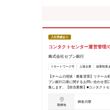
ジープラットフォームを創り上げる【会
ム制、子育て、介護、私用問わず私生活
自由化や、活き活きと働くための社内カ
体でポスティング制度やFA制度が利用
られております。
入社実績あり
コンタクトセンター運営管理/
株式会社セブン銀行
リモートワーク可
上場企業
副業制度
【チームの現状・募集背景】リテール
ブン銀行口座に関するお問い合わせ窓
集します。【担当業務】■コンタクトセ
だきます。（運営管理メンバーは計1
り、直接お客さまと応対いただくこと
神奈川県
ター向けシステムの高度化・問合せチ
勤務地
務委託先からのお客さま応対に関する