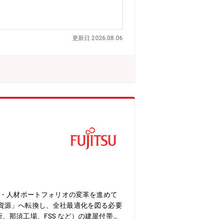
X推進（ノンボイス促進）、VoC（お
す。・同社パーパスである、『お客さま
業務を行えること・新しい知見を取り入
更新日 2026.08.06
を正確に行えること 【組織構成】■リ
ループ リテール戦略デザイン部 コン
が所属しております。メンバーのほとんど
業務の正確性などを評価）やコールセン
月平均20時間前後※業務繁閑があるた
業・人材ポートフォリオの変革を進めて
資源」へ転換し、全社最適化を図る必要
研究所、那須工場、FSS など）の建屋付帯設