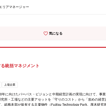
メンバーのモチベーション向上施策の立案、実施など【ミッション】■D
エリアマネージャー
向上なお、業務を進めていくうえで、以下のことを重視していただきま
の未来を生みだし続ける』のマインドを持ち、お客さまの立場に立って
・改良を行えること・セブン銀行についての深い知識を持ち、事務処理
ググループ・コンタクトセンター ※本求人ポジション・債権管理グ
社員26名が所属しており、横浜拠点には17名が、大阪拠点には9名
気になる
ーのメンバーは銀行経験者（金融知識・経験やコミュニケーション力、
業務に対する積極性や柔軟性などを評価）が中心です。＜残業時間＞ 
20%程度（担当により異なる）
する統括マネジメント
上場企業
30年に向けたパーパス・ビジョンと中期経営計画の実現に向けて、事
研究所・工場などの主要アセットを「守りのコスト」から「攻めの経営
本部が保有する主要物件（Fujitsu Technology Park、厚木