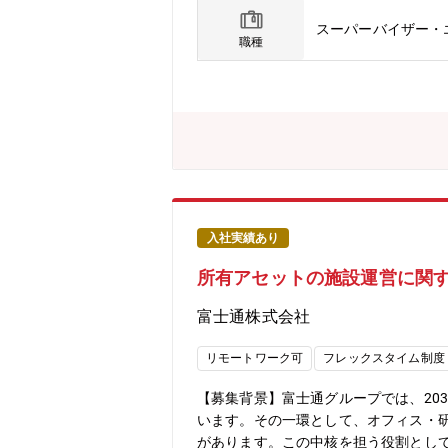
商品・サービスの改善提案・業務委託先
スーパーバイザー・
客さまの声）活用、従業員の働きがい
職種
の「あったらいいな」を超えて、日常
れながらコンタクトセンターの運用改善
テール戦略デザイン部・マーケティン
タクトセンターには、グループ長を除き
が中途採用であり、コンタクトセンタ
ター経験者（センター運用改善経験、
め、月によって異なります＜在宅勤務＞
入社実績あり
所有アセットの施設運営に関
富士通株式会社
リモートワーク可
フレックスタイム制度
【募集背景】富士通グループでは、20
います。その一環として、オフィス・
があります。この中核を担う役割として、総務