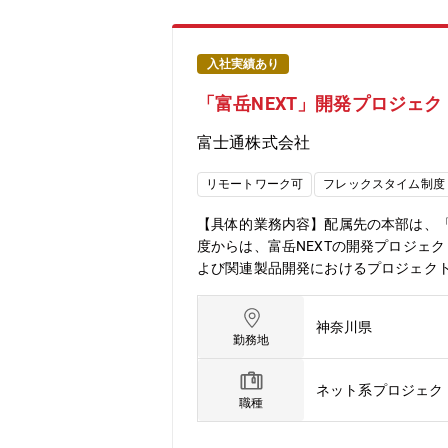
入社実績あり
「富岳NEXT」開発プロジェ
富士通株式会社
リモートワーク可
フレックスタイム制度
【具体的業務内容】配属先の本部は、「富
度からは、富岳NEXTの開発プロジェ
よび関連製品開発におけるプロジェクト
よび関連製品開発プロジェクトの実行
ネージメントチームの責任者・幹部社
神奈川県
ます。【仕事の魅力・やりがい】・先
勤務地
皆で協力して開発に取り組みます。・
を獲得した時の達成感。【募集背景と
ネット系プロジェク
ド・ソフト技術に触れながら、世界最
職種
広げることができます。これまでの経
ューティング開発本部【組織としての