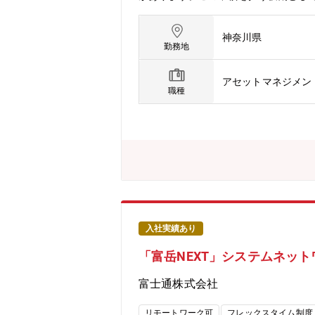
備（インフラ施設）運営を統括し、FM
ジメント経験と、FM／CM の専門性
神奈川県
きます。施設運営戦略の策定や全社方
勤務地
プレイスづくりに貢献いただきます。用
経営層・事業部門と直接対話しながら
アセットマネジメン
討と現場調整の双方に取り組みやすい環
職種
経験を生かしたい方に最適なポジショ
くことにやりがいを感じる方のご応募を
か）を中心とした建屋付帯設備（イン
社方針の展開－ 施設契約管理業務：施
加え、契約・購買・セキュリティ等の
する変革プロジェクトを企画・推進す
プロセスを通じて社内外に強力なネッ
体制を構築する。発生したインシデン
き上げる。【配属・組織構成】ファシリテ
入社実績あり
ション〉 グループにおけるグローバ
「富岳NEXT」システムネッ
の観点を意識しながら、・より自律的
イト戦略を推進し、企業不動産の最適
富士通株式会社
シリティ支援・提案によるビジネスへ
規模・用途ともに幅広く、業務を通じて
リモートワーク可
フレックスタイム制度