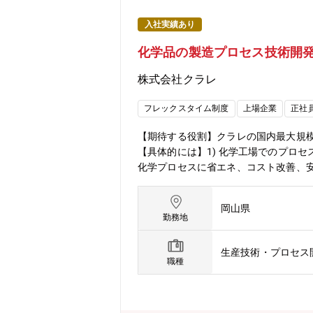
入社実績あり
化学品の製造プロセス技術開
株式会社クラレ
フレックスタイム制度
上場企業
正社
【期待する役割】クラレの国内最大規
【具体的には】1) 化学工場でのプロ
化学プロセスに省エネ、コスト改善、安
化を行う。メンテナンス性、運転性、設
用時の基本設計、マテリアルバランス、
岡山県
ノマーの生産現場での業務となります。
勤務地
スタイム制度：有・将来的に国内外へ
生産技術・プロセス
職種