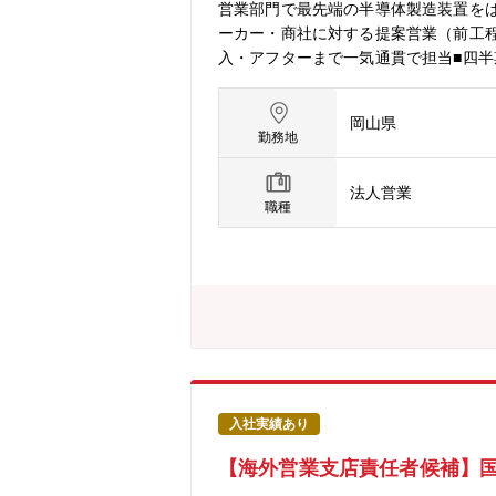
営業部門で最先端の半導体製造装置を
ーカー・商社に対する提案営業（前工
入・アフターまで一気通貫で担当■四
携したプロジェクトマネジメント（要
要動向分析）、展示会・学会・セミナー
岡山県
製品ロードマップに反映させ、当社の
勤務地
様打合せ／評価立会い、導入立上げ支
法人営業
職種
入社実績あり
【海外営業支店責任者候補】国