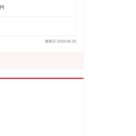
導体製造装置に関する提案営業、受注活
万円
、カスタマーサービス部門との社内調
の連携・受注後の納期管理、出荷調整、
約関連書類などの英語対応 等
更新日 2026.06.23