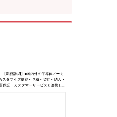
。【職務詳細】■国内外の半導体メーカ
カスタマイズ提案～見積～契約～納入・
品質保証・カスタマーサービスと連携し
ング／市場調査（競合・価格・需要動向
機種へのフィードバックを主導：製品ロ
の出張や現地工場・研究所での仕様打合