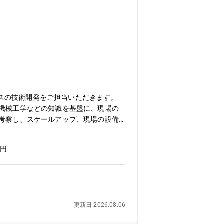
スの技術開発をご担当いただきます。
、機械工学などの知識を基盤に、現場の
を考察し、スケールアップ、現場の設備
インを実施3) 新プロセス、新機器適
たその原材料であるビニルアセテートモ
万円
・平均残業時間：20時間/月・フレック
更新日 2026.08.06