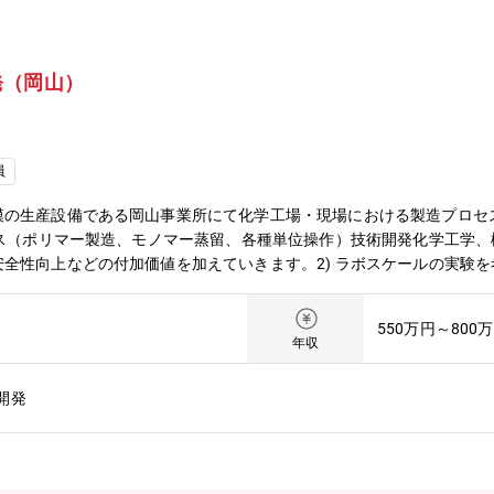
発（岡山）
員
模の生産設備である岡山事業所にて化学工場・現場における製造プロセ
セス（ポリマー製造、モノマー蒸留、各種単位操作）技術開発化学工学
全性向上などの付加価値を加えていきます。2) ラボスケールの実験
置場所など複数の要求事項から、最大メリットを得られるプロセスデザ
P＆IDの作成等※クラレのコア事業である、ポバール、エバール、ま
550万円～800
【配属】岡山事業所 ポバール・エバール生産・技術開発部【働き方】
年収
の転勤可能性があります。
開発