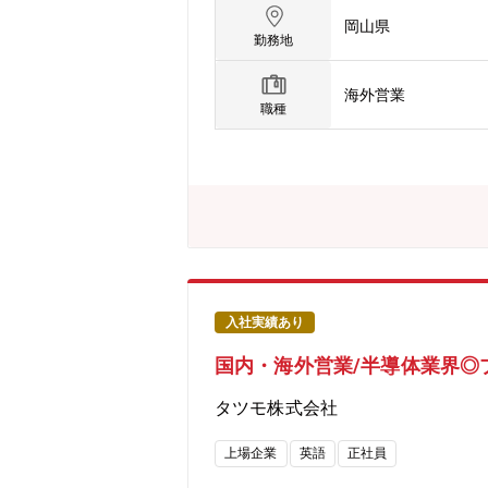
顧客対応および関係構築（新規・既存
岡山県
動・顧客ニーズ・市場動向・競合情報
勤務地
整・装置仕様、納期、価格、契約条件
検収・売上処理に関するフォロー・海外
海外営業
職種
入社実績あり
国内・海外営業/半導体業界◎
タツモ株式会社
上場企業
英語
正社員