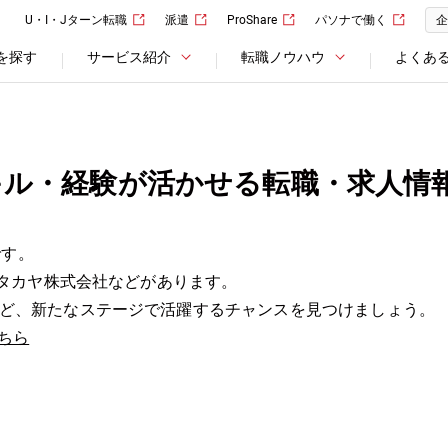
U・I・Jターン転職
派遣
ProShare
パソナで働く
企
を探す
サービス紹介
転職ノウハウ
よくあ
キル・経験が活かせる転職・求人情
です。
、タカヤ株式会社などがあります。
ど、新たなステージで活躍するチャンスを見つけましょう。
ちら