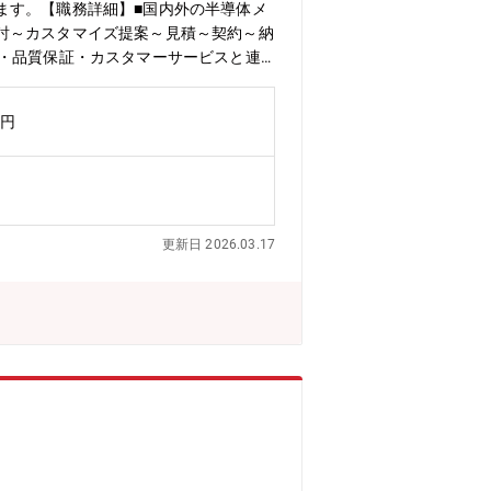
ます。【職務詳細】■国内外の半導体メ
討～カスタマイズ提案～見積～契約～納
造・品質保証・カスタマーサービスと連
ケティング／市場調査（競合・価格・需
・派生機種へのフィードバックを主導：
万円
内外への出張や現地工場・研究所での仕
更新日 2026.03.17