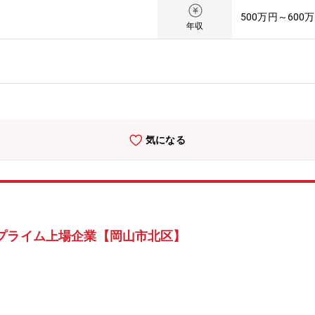
）・海外顧客からの引き合い対応、仕様確認、見積作成、価格交渉・半
500万円～600
の収集および社内展開・技術部門、設計部門、製造部門、品質保証部門
年収
などに関する顧客との折衝・海外代理店・現地法人・パートナー企業と
出張による顧客訪問、商談、展示会対応・英文メール、Web会議、契
気になる
プライム上場企業【岡山市北区】