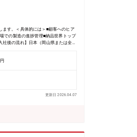
します。＜具体的には＞■顧客へのヒア
工場での製造の進捗管理■納品世界トップ
入社後の流れ】日本（岡山県または全国
きます。【主な赴任先】 アメリカ／イ
後すぐに海外へ！というと不安を感じる
万円
商品知識を身につけてください。十分な
更新日 2026.04.07