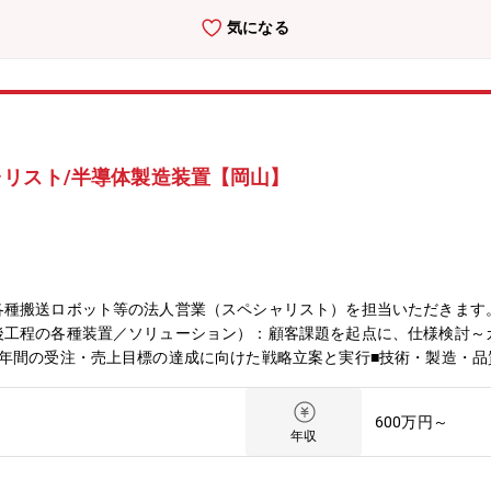
気になる
リスト/半導体製造装置【岡山】
各種搬送ロボット等の法人営業（スペシャリスト）を担当いただきます
後工程の各種装置／ソリューション）：顧客課題を起点に、仕様検討～
／年間の受注・売上目標の達成に向けた戦略立案と実行■技術・製造・
義、スケジュール・コスト・リスク管理、社内外調整など■マーケティ
報収集とリード創出■顧客の生の声（VOC）を収集し、新製品・派生
600万円～
性能・歩留まり・生産性・保守性）を最大化する提案を実施■国内外へ
年収