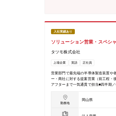
入社実績あり
ソリューション営業・スペシャ
タツモ株式会社
上場企業
英語
正社員
営業部門で最先端の半導体製造装置や
ー・商社に対する提案営業（前工程・
アフターまで一気通貫で担当■四半期
たプロジェクトマネジメント：要件定
分析）、展示会・学会・セミナーでの情
岡山県
ードマップに反映させ、当社の強み（
勤務地
せ／評価立会い、導入立上げ支援 等