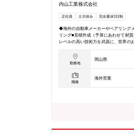
内山工業株式会社
正社員
土日休み
完全週休2日制
◆海外の自動車メーカーやベアリング
リング■見積作成（予算にあわせて材質
レベルの高い技術力を武器に、世界の
営業拠点（東京・名古屋・大阪・広島
ンド／ドイツ／上海／タイ／メキシコ
岡山県
方も多いでしょうが、当社は研修が充
勤務地
経験を積んでいただきましたら、海外
海外営業
職種