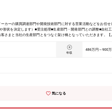
メーカーの購買調達部門や開発技術部門に対する営業活動などをお任せ
や形状を決定します）■受注処理■生産部門・開発部門との調整■自社
お客さまと当社の生産部門とをつなぐ架け橋となっていただきます。【
）にて数年勤務していただき、その後、海外営業拠点へ赴任していただ
／パラグアイ 等 ※ご希望を考慮したうえで配属先を決定します入社
486万円～900
実していることも自慢のひとつ。入社後まずは数年間しっかり研修し、
年収
へと羽ばたいていただきます！
気になる