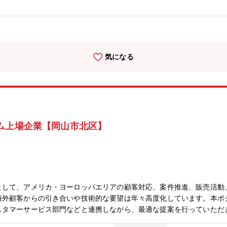
気になる
ム上場企業【岡山市北区】
として、アメリカ・ヨーロッパエリアの顧客対応、案件推進、販売活動
海外顧客からの引き合いや技術的な要望は年々高度化しています。本ポ
スタマーサービス部門などと連携しながら、最適な提案を行っていただ
、当社の海外ビジネス拡大を牽引していただくポジションです。＜業務