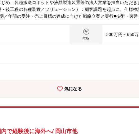
はじめ、各種搬送ロボットや液晶製造装置等の法人営業を担当いただき
程・後工程の各種装置／ソリューション）：顧客課題を起点に、仕様検
半期／年間の受注・売上目標の達成に向けた戦略立案と実行■技術・製
件定義、スケジュール・コスト・リスク管理、社内外調整など）■マー
での情報収集とリード創出■顧客の生の声（VOC）を収集し、新製品
500万円～650
強み（性能・歩留まり・生産性・保守性）を最大化する提案を実施■国
年収
援 等
気になる
内で経験後に海外へ/ 岡山市他