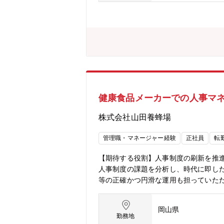
健康食品メーカーでの人事マ
株式会社山田養蜂場
管理職・マネージャー経験
正社員
転
【期待する役割】人事制度の刷新を推
人事制度の課題を分析し、時代に即し
等の正確かつ円滑な運用も担っていた
していく役割を期待しています。将来
制度の分析・評価と課題抽出・人事制
岡山県
応など）・制度変更に伴う運用ルール
勤務地