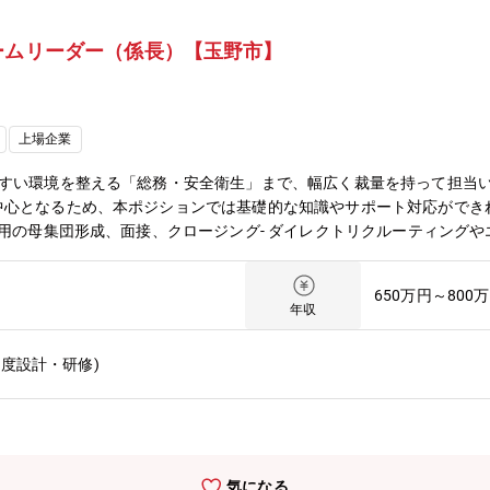
ームリーダー（係長）【玉野市】
上場企業
やすい環境を整える「総務・安全衛生」まで、幅広く裁量を持って担当
心となるため、本ポジションでは基礎的な知識やサポート対応ができれば
採用の母集団形成、面接、クロージング- ダイレクトリクルーティングや
ィ管理- 工場における社内総務規定・フローの構築- 工場関連のファシ
利厚生の企画・立案・実施3. 安全衛生・健康管理- 安全衛生管理体制の
650万円～800
事故・災害の予防策立案および緊急時の対応体制構築4. 組織開発・労務
年収
 入退社手続きや勤怠管理などの労務サポート業務（経験が浅くても可）
度設計・研修)
気になる