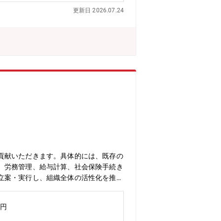
更新日 2026.07.24
貢献いただきます。具体的には、既存の
、労務管理、給与計算、社会保険手続き
立案・実行し、組織全体の活性化を推進
めています。＜具体的には＞・現行人事
・改善実行（人材開発、多様な働き方対
万円
給与計算、勤怠管理、社会保険手続き、