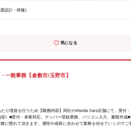
管理および見直し、各種従業員相談対応など）・人事関連法令の遵守と
度設計・研修)
気になる
付・一般事務【倉敷市/玉野市】
たり増員を行うため【職務内容】同社のHonda Cars店舗にて、受
内容》■受付・来客対応、ナンバー登録業務、パソコン入力、書類作成
業務に慣れて頂きます。適性や成長に合わせて業務を任せていくのでご
ていただきます。【組織構成】配属先は、中庄店、笹沖店、玉島店、玉