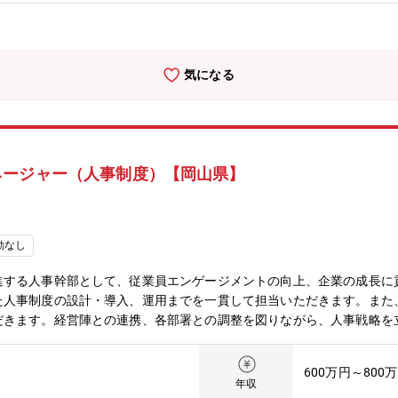
気になる
ネージャー（人事制度）【岡山県】
勤なし
進する人事幹部として、従業員エンゲージメントの向上、企業の成長に
た人事制度の設計・導入、運用までを一貫して担当いただきます。また
だきます。経営陣との連携、各部署との調整を図りながら、人事戦略を
的には、人事部門のリーダーとしてチームを牽引していただける方を求
度変更の企画・立案・設計・導入・その他各種人事関連施策の新規立案
600万円～800
の策定・周知・徹底・人事施策の効果測定と改善策の実施・労務業務（
年収