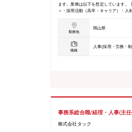
ます。業務は以下を想定しています。
＞・採用活動（高卒・キャリア）・人
給与計算・勤怠管理・社会保険手続き
のための増員■組織構成：経営管理部全体
岡山県
同じ仕事をする先輩社員が指導します
勤務地
人事(採用・労務・制
職種
事務系総合職/経理・人事(主任
株式会社タック