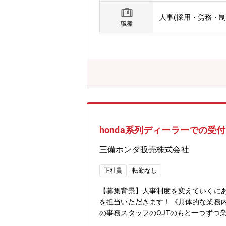
入退社管理、就業規則ほか各種規定の
人事(採用・労務・制
職種
honda系列ディーラーでの受
三備ホンダ販売株式会社
正社員
転勤なし
【募集背景】人事制度を変えていくにあ
を担当いただきます！《具体的な業務
の事務スタッフのOJTのもと一つずつ
険や経理、申請の事務処理にも携わっ