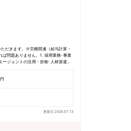
いただきます。※労務関連（給与計算・
問題ありません。1. 採用業務- 事業
エージェントの活用・折衝- 人材派遣会
リティ（施設・備品）管理、各種認証対
構築のサポート- 社員の健康診断管理・
万円
サポート- 階層別研修、技術継承のた
- 組織文化を醸成するための社内コミュ
更新日 2026.07.13