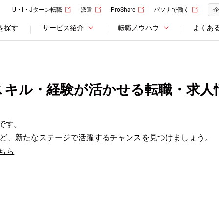
U・I・Jターン転職
派遣
ProShare
パソナで働く
企
を探す
サービス紹介
転職ノウハウ
よくあ
スキル・経験が活かせる転職・求人
です。
ど、新たなステージで活躍するチャンスを見つけましょう。
ちら