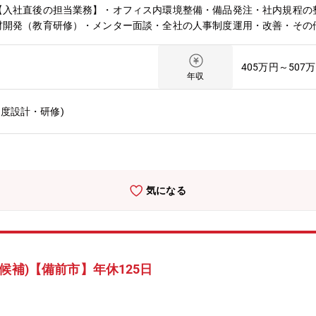
【入社直後の担当業務】・オフィス内環境整備・備品発注・社内規程の
材開発（教育研修）・メンター面談・全社の人事制度運用・改善・その
・安全衛生管理（定期健康診断・ストレスチェック実施など）・年末調
で10名（・男性3名・女性7名）総務・人事課 4名（男性1名・女性3
405万円～507
。
年収
度設計・研修)
気になる
候補)【備前市】年休125日