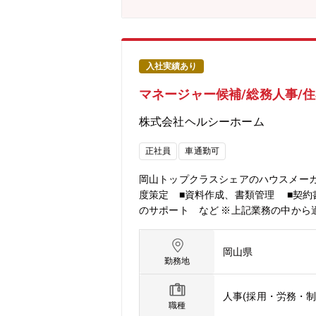
入社実績あり
マネージャー候補/総務人事/
株式会社ヘルシーホーム
正社員
車通勤可
岡山トップクラスシェアのハウスメー
度策定 ■資料作成、書類管理 ■契約
のサポート など ※上記業務の中から
員がつき、指導いたしますので安心し
岡山県
勤務地
人事(採用・労務・制
職種