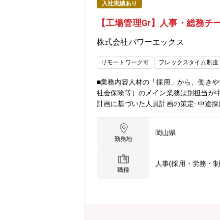
入社実績あり
【工場管理Gr】人事・総務チ
株式会社パワーエックス
リモートワーク可
フレックスタイム制度
■業務内容人材の「採用」から、働き
社会保険等）のメイン業務は別担当が中
計画に基づいた人員計画の策定- 中途
社との折衝・管理2. 総務・ファシリテ
応- 社員のエンゲージメントを高める福
岡山県
実施、メンタルヘルスケアの窓口対応- 
勤務地
めの教育プログラムの企画・サポート-
ニケーション活性化施策
人事(採用・労務・制
職種