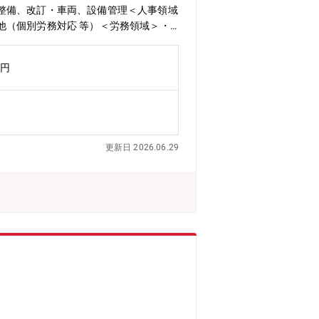
整備、改訂・車両、設備管理＜人事領域
他（個別労務対応 等）＜労務領域＞・
整・入退社手続き■採用背景：部門強化
名）年齢層：20代～50代■教育体制：
万円
更新日 2026.06.29