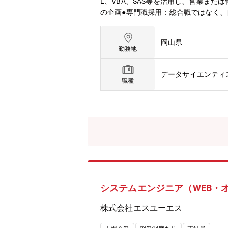
L、VBA、SAS等を活用し、営業ま
の企画●専門職採用：総合職ではなく
制度では、在籍年数にかかわらず、能
【残業について】業務の繁閑や所属部署
岡山県
勤務地
データサイエンティ
職種
システムエンジニア（WEB・
株式会社エスユーエス