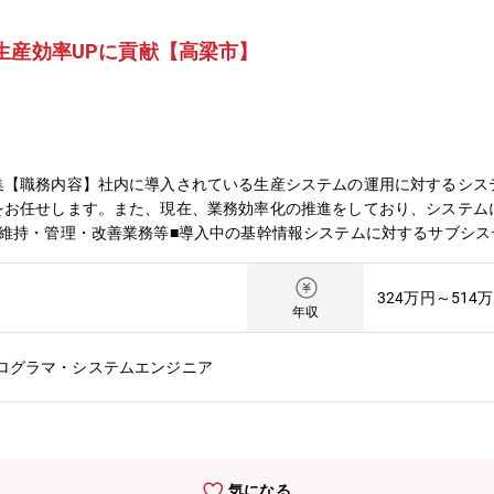
生産効率UPに貢献【高梁市】
【職務内容】社内に導入されている生産システムの運用に対するシステ
をお任せします。また、現在、業務効率化の推進をしており、システム
維持・管理・改善業務等■導入中の基幹情報システムに対するサブシス
築【入社後の流れ】入社後はOJTを中心に、実務を一緒に進めながら丁
て独り立ちまでしっかりサポートします。【業務の魅力・やりがい】生
324万円～514
ョンです。システム整備により他部署とも連携しながら、売上拡大や安
年収
りがいを感じられます。【キャリアアップについて】年2回の人事考課
長が面談を重ねながら進捗を確認し、必要に応じてアドバイスを受けな
プログラマ・システムエンジニア
す。【組織構成】生産システム課：4人（平均年齢：40.3歳）※システ
は、ベテラン社員が多く在籍しており、経験豊富な先輩に気軽に相談し
場です。※会社全体として有給取得日数18日、月1日は有給を取得す
気になる