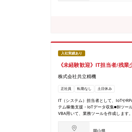
入社実績あり
《未経験歓迎》IT担当者/残業
株式会社共立精機
正社員
転勤なし
土日休み
IT（システム）担当者として、IoTや
テム稼働支援・IoTデータ収集■BIツ
VBA用いて、業務ツールを作成します
ージです。【組織構成】業務部：（国内
は海外担当の管理職の下に配属となり
岡山県