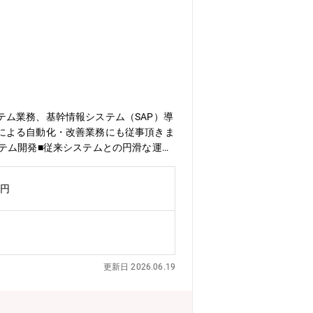
ム業務、基幹情報システム（SAP）導
による自動化・改善業務にも従事頂きま
テム開発■従来システムとの円滑な運用
寧に教育します。教育期間は3～6ヶ月を
産システム開発を通じてDX化や生産効
万円
定供給の実現を支えることで、感謝の言
を実施しており、年度初めには個々にス
がら成長を支援します。評価次第では、
ム業務においては、他にSAP担当者が8
やすい環境です。新しい課長のもと風通
更新日 2026.06.19
る方が80％以上です。お休みも取得しな