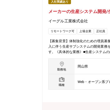
入社実績あり
メーカーの生産システム開発/
イーグル工業株式会社
リモートワーク可
上場企業
正社員
【募集背景】体制強化のための増員募集
入に伴う生産サブシステムの開発業務
す。《具体的な業務》■生産システムの
を図るためにVBAやデータベースの構
想定しており、習熟度やスキルに応じ
岡山県
率の向上に貢献できる、重要なポジシ
勤務地
葉をいただけることもあり、大きなや
キルマップを作成します。本人と所属
Web・オープン系
若手のうちから昇進のチャンスもありま
職種
名在籍しています。※生産システム課
しも良く、安心して業務に取り組める職
がら長く働ける環境が揃っています。