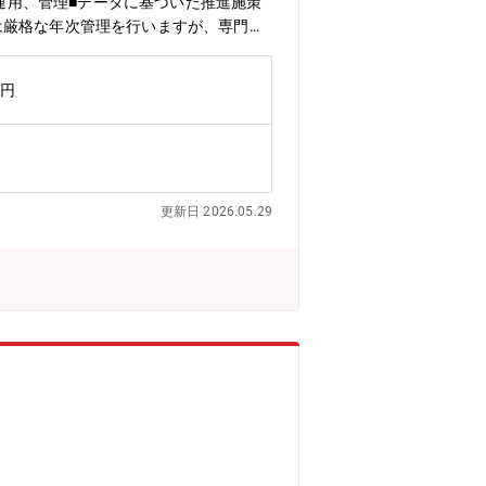
の運用、管理■データに基づいた推進施策
は厳格な年次管理を行いますが、専門職
ご活躍いただける環境が整っています。
す（月平均残業時間10時間40分）
万円
更新日 2026.05.29