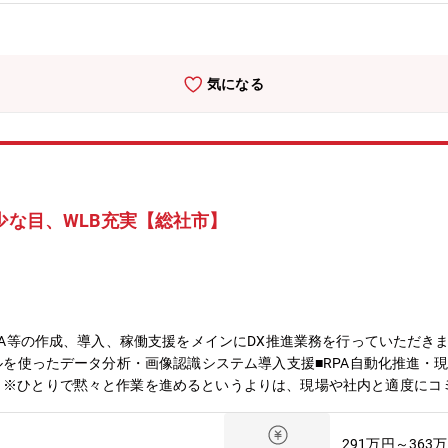
気になる
少な目、WLB充実【総社市】
RPA等の作成、導入、稼働支援をメインにDX推進業務を行っていただき
ールを使ったデータ分析・画像認識システム導入支援■RPA自動化推進・現
。※ひとりで黙々と作業を進めるというよりは、現場や社内と適度にコ
担当：管理職60代1名・スタッフ30代2名、海外担当：管理職60代1
ますが、海外との取引業務等は発生いたしませんので、英語スキルも不
291万円～363