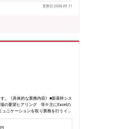
更新日 2026.05.11
ます。《具体的な業務内容》■新基幹シス
場の要望ヒアリング 等※主にExcelの
ミュニケーションを取り業務を行うイメ
名）※男性4名、女性1名※システム担当
要です。
万円