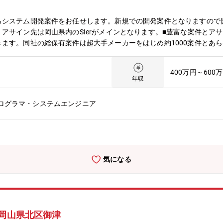
るシステム開発案件をお任せします。新規での開発案件となりますので
アサイン先は岡山県内のSIerがメインとなります。■豊富な案件とア
ます。同社の総保有案件は超大手メーカーをはじめ約1000案件とあ
トです。ご希望は面談で全てヒアリングし業務にアサインするため、幅
+、.NETでの開発から、Linuxなどの各種サーバ設計、構築、運用経験者
400万円～600
年収
プログラマ・システムエンジニア
気になる
/岡山県北区御津