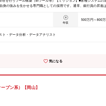
たは管理を行うツール構築（BIツール等）【ミッション】■各種システム
、自身の強みを生かせる専門職としての採用です。通常、銀行員の昇進
力と成果によって昇進できる制度になっています。中途採用者も十分に
によって異なりますが、働き方改革の推進により、年々減少しておりま
500万円～800
年収
スト・データ分析・データアナリスト
気になる
オープン系）【岡山】