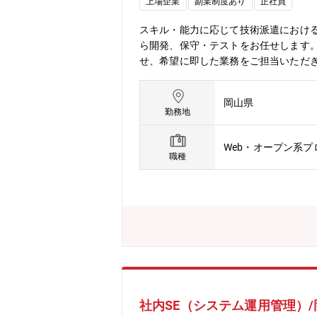
上場企業
副業制度あり
正社員
スキル・能力に応じて技術派遣におけ
ら開発、保守・テストをお任せします。
せ、希望に即した業務をご担当いただき
たいことにチャレンジできるのがメリッ
a、PHP、Python、C、C#、C+
岡山県
いただくことが可能です。※副業:可
勤務地
Web・オープン系
職種
社内SE（システム運用管理）