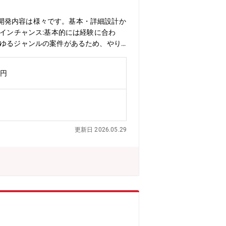
開発内容は様々です。基本・詳細設計か
サインチャンス:基本的には経験に合わ
らゆるジャンルの案件があるため、やり
広いキャリア形成が可能です。Jav
、アプリ開発経験者等様々な業務に携わって
万円
更新日 2026.05.29