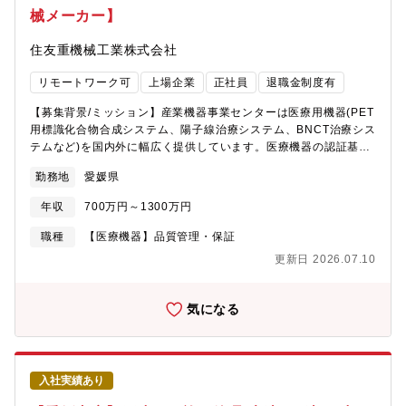
びプロセスの開発業務、顧客との交渉、開発を進める上での部
械メーカー】
下・関係部署とのコミュニケーションの経験を積み、事業に貢献
する研究開発者としてスキルを磨き、将来的にはチームリーダ
住友重機械工業株式会社
ー、グループリーダーへとステップアップしていただく。希望が
あれば、工場での技術職などで経験を積むことも可能です。【入
リモートワーク可
上場企業
正社員
退職金制度有
社後の教育】入社後はOJT教育を中心に業務に慣れていただきま
す。具体的な教育計画は入社後に説明いたしますが、徐々に独り
【募集背景/ミッション】産業機器事業センターは医療用機器(PET
立ちをして、遅くとも1年後には担当業務をメインで担当いただく
用標識化合物合成システム、陽子線治療システム、BNCT治療シス
予定です。福利厚生の一環としてUdemyによるWEB教育コンテン
テムなど)を国内外に幅広く提供しています。医療機器の認証基準
ツなどを取り入れております。【組織の特徴（就業環境）】・フ
（JIS規格等）への適合活動を今後さらに強化するために、推進チ
レックス制度は導入していませんが、状況に応じた勤務時間の変
勤務地
愛媛県
ームを新設します。そのチームにおいて、医療機器認証基準に関
更（時差出勤等）が可能です。・残業時間は平均して20時間/月程
わる専門スキルを持ち活動を先導できる人財を募集いたします。
度とメリハリのある、効率よく業務できる環境です。個人の事情
年収
700万円～1300万円
＜産業機器事業センターのミッション＞先端技術で社会課題を解
に合わせたワークライフバランスが実現可能です。・有給休暇も
決し、sustainableな社会に貢献する＜医療機種のビジョン＞20年
職種
【医療機器】品質管理・保証
年間15日以上取得している社員が大多数を占め、平均取得率は約
先を社会と共に描き、加速器技術を生かした医療でQOL向上に貢
90％です。【新居浜の魅力】四国のほぼ中央に位置する愛媛県新
更新日 2026.07.10
献し、全世界の健康寿命を延ばす【職務内容】医療機器の認証基
居浜市は、海と山に囲まれた自然豊かな街。別子銅山の開坑以来
準への適合活動を推進する立場として、主に以下の業務に関わっ
長きにわたり発展し、銅（あかがね）のまちとして栄え、四国屈
ていただきます。・医療機器に関わる規格の制定・改訂情報を収
気になる
指の工業都市へと発展しました。住民のおよそ3分の1が市外から
集する。・事業部の商品・技術と照らして規格を解釈し、技術部
の転入者であり、昔から多くの人々を受け入れてきた、おおらか
門(設計部、カスタマーサポート部、製造部)に具体的な行動指示を
で開放的な空気があります。温暖な気候で暮らしやすいうえ、四
出す。・技術部門が作成する規格適合根拠文書を点検する。・規
国全域へのアクセスも便利。女性が一生のうちに産む赤ちゃんの
格適合活動の進捗管理を行う。・規格に関わる啓蒙活動、教育計
人数（合計特殊出生率）は全国トップクラスであり、「子育てが
入社実績あり
画立案を行う。・公的規格制定、標準化に関わる社内情報管理・
しやすいまち」として、若い世代からも注目を集めています。
調整を行う。医療機器の認証基準への適合活動を推進する立場と