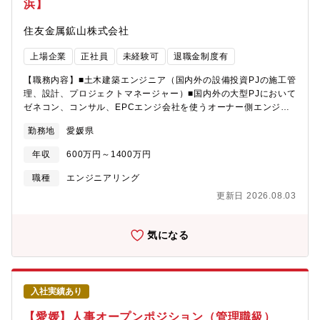
浜】
ら実行までを主体的、かつ、スムーズに進められることから、短
（若手～中堅）同社では新卒採用者に対し、OJTを中心としたト
い期間でも多くの案件に携わることができます。・顧客の声を聞
ータル11～15年の教育システムによって、将来PJマネージャーを
住友金属鉱山株式会社
く機会があり、水素社会に向けた社会貢献を体感できます。【就
担える人材の育成を行っています。具体的には、「集合教育1年
業環境】・フレックス制度：なし（導入検討中）・残業時間：
（保全実習含む）」、その後、「3～5年毎の設計・保全経験（順
上場企業
正社員
未経験可
退職金制度有
10~20時間が多い（30時間以内）・有給休暇：全員が10日以上取
不同）」、「海外工場経験」といったように、ジョブローテーシ
得・工場レク活動：あり（自由参加。スポーツ系、親睦会、家族
ョンでのキャリアアップを指します。キャリア入社した方につい
【職務内容】■土木建築エンジニア（国内外の設備投資PJの施工管
参加イベントなど）【出張の頻度】顧客打ち合わせやメーカー技
ては、個々のスキルやご経験に応じ、教育システムのいずれかの
理、設計、プロジェクトマネージャー）■国内外の大型PJにおいて
術試験などの出張が発生する可能性がありますが、実績は多くあ
フェーズから同社でのキャリアをスタートしていただきます。
ゼネコン、コンサル、EPCエンジ会社を使うオーナー側エンジニ
りません。海外出張はこれまでは例がありません。（海外からの
２．電計設計施工部門への配属（中堅～ベテラン）上記教育シス
ア■国内外の工場、付帯設備の設備管理技術者/管理者（設備投資
来客はあり）本社主催の社内研修などにより、数日間や複数回の
テムを経ず、即戦力としてご担当いただきます。年齢、経験によ
勤務地
愛媛県
およびメンテナンス）【キャリアパス】ご年齢や経験により以下
出張が発生する場合があります。【配属部門構成】◆粉体材料課
り電計設計技術者の通常教育プロセス、電計設計施工部門または
のいずれかにご対応いただきます。業務を通じて得られた経験・
（星越）人数：18名（SMM社員14名、派遣社員4名）男女比：男
海外PJ建設チームいずれかに参加することとなります。【募集背
年収
600万円～1400万円
知識・スキルは、国内・海外PJや大型土木工事などに活用してご
性17名、女性1名平均年齢：41.7歳キャリア入社者割合：キャリ
景】事業拡大に伴う組織力強化のため、募集いたします。【組織
活躍いただけます。１．土木建築エンジニアの教育システムによ
職種
エンジニアリング
ア9名部門トップの年齢：59歳年齢構成（総合職）：50代1名年齢
構成】エンジニアリング統括部 建設管理部電計グループ（約50
るキャリアアップ（若手～中堅）同社では新卒採用者に対し、
構成（基幹職）：20代4名、30代4名、40代3名、50代1名、60代
名）男女比：男性90％超、女性10%未満年齢構成：20代 40%、
更新日 2026.08.03
OJTを中心としたトータル11～15年の教育システムによって、将
1名
30代 20%、40代 20%、50代 20%部門トップの年齢：50代【転
来PJマネージャーを担える人材の育成を行っています。具体的に
勤について】総合職のため、将来的な転勤の可能性はございま
は、「土木建築エンジニアリング部門での集合教育1年」、「外部
気になる
す。ご年齢、スキルなどのご状況に応じて頻度などが異なりま
の業務実習1年」、その後「国内外PJを3～5年毎、順不同で経
す。転勤候補地：東京、兵庫、宮崎、フィリピン、その他海外
験」といったように、ジョブローテーションでのキャリアアップ
【新居浜の魅力】四国のほぼ中央に位置する愛媛県新居浜市は、
を指します。キャリア入社した方については、個々のスキルやご
海と山に囲まれた自然豊かな街。別子銅山の開坑以来長きにわた
経験に応じ、教育システムのいずれかのフェーズから同社でのキ
り発展し、銅（あかがね）のまちとして栄え、四国屈指の工業都
入社実績あり
ャリアをスタートしていただきます。２．国内外PJの建設チーム
市へと発展しました。住民のおよそ3分の1が市外からの転入者で
への参画（中堅～ベテラン）国内または海外PJ業務について、即
【愛媛】人事オープンポジション（管理職級）
あり、昔から多くの人々を受け入れてきた、おおらかで開放的な