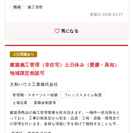
和ハウスの戸建て事業】
ーバルネットワークを生かし、世界各国に即した知識やノウハウ
https://www.daiwahouse.com/businessfield/housing/kodate.html
をリアルタイムで集結し、グローバルなサービスを提供します。
職種
施工管理
HP：https://www2.deloitte.com/jp/ja/pages/about-
更新日 2026.03.27
deloitte/articles/tax/deloitte-tohmatsu-tax-co.html【デロイト
トーマツ グループ（以下：DT）について】世界4大ファーム（通
称:Big4）の1社である「デロイトトーマツ」は、日本最大級のプ
気になる
ロフェッショナルグループの1つであり、各法人がそれぞれの適用
法令に従い、「税務」「監査・保証業務」「リスクアドバイザリ
ー」「コンサルティング」「ファイナンシャルアドバイザリー」
「法務」等を提供しています。国内約30都市に約2万名の専門家を
入社実績あり
擁し、多国籍企業や主要な日本企業をクライアントとしていま
す。HP：https://www2.deloitte.com/jp/ja.html
建築施工管理（非住宅）土日休み（愛媛・高知）
地域限定相談可
大和ハウス工業株式会社
管理職・マネージャー経験
フレックスタイム制度
上場企業
退職金制度有
建築系商品の施工管理業務を担当頂きます。一物件一担当制をと
っており、工事計画策定から安全・品質・工程・原価・環境全て
の管理を行います。多様な現場に手を挙げて挑戦することも可能
です。 ◇建築系商品とは…中高層マンション、商業施