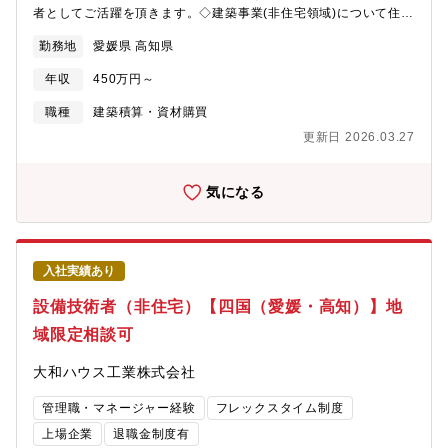
者としてご活躍を頂きます。◇建築事業(非住宅領域)について住宅
メーカーとして知られる大和ハウス工業ですが、非住宅事業の売
勤務地
愛媛県 高知県
り上げの6割を超え今や住宅領域と互角に並ぶまでの事業成長を見
せています。《おすすめポイント》★複合商業施設や医療施設、
年収
450万円～
物流施設などの大規模物件など幅広い建築物に携われます。～大
和ハウスグループの事業領域～
職種
建築積算・資材購買
https://www.daiwahouse.com/businessfield/index.html
更新日 2026.03.27
気になる
入社実績あり
設備技術者（非住宅）【四国（愛媛・高知）】地
域限定相談可
大和ハウス工業株式会社
管理職・マネージャー経験
フレックスタイム制度
上場企業
退職金制度有