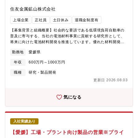
回、海外へは年に1回程度（担当によります）■転勤：適性によ
り、東京またはシンガポール転勤の可能性がございます。頻度は
住友金属鉱山株式会社
約3～5年スパンを想定しております。【募集背景】触媒の循環モ
デル構築や再生技術の先駆に加え、近年では地球温暖化対策や
上場企業
正社員
土日休み
退職金制度有
SDGsへの貢献を見据え、再生可能エネルギー領域への挑戦も進め
ています。こうした中、製品開発体制と分析技術力の強化を図る
【募集背景と組織概要】社会的な要請である低環境負荷自動車の
ため、次世代を担う中核人材を募集します。【組織構成】※住友
普及に寄与する、当社の電池材料事業に貢献する研究所として、
金属鉱山 経営企画部からの出向となります日本ケッチェン 新居浜
将来に向けた電池材料開発を推進しています。優れた材料開発に
事業所 研究開発センター（50名）男女比：男性39名、女性11名
は、電池としての反応メカニズムの本質を明らかとし、材料開発
勤務地
愛媛県
年齢構成：10代 1名、20代 12名、30代 10名、40代 8名、50代
に活かしていくことが重要と考えており、力量を持った技術者を
14名、60代 5名平均年齢：41.5歳中途入社割合：36％部門トップ
求めています。電池研究所では自由に議論し、各自の提案ができ
年収
600万円～1000万円
の年齢：50代（研究開発センター長）住友金属鉱山からの出向社
る職場環境であり、やりたいことがやりやすい職場環境でもあり
員数：10名（うち管理職4名）日本ケッチェンプロパー社員数：
ます。【お任せしたい業務・業務内容】電池研究所電池評価グル
職種
研究・製品開発
40名【キャリア採用入社者・部門からのメッセージ】中途入社で
ープにおいて、電池反応メカニズムの解明、顧客との相関と取れ
更新日 2026.08.03
もすぐに馴染める風通しの良い職場で、経験を活かしながら成長
る評価技術開発などに取り組んでいただきます。主にラミネート
できます。技術力と信頼を強みに、持続可能な社会に貢献するや
セルでの評価になる予定ですが、他の評価方法での検討もありえ
りがいある仕事に挑戦できます。
ます。電池特性とセル部材、作製条件、評価条件の関係を明らか
気になる
とし、顧客との相関性を高めるためのセル設計、評価条件を導き
出せる技術開発に取り組んで頂きます。業務は一人で担当するの
ではなく、開発担当者と一緒に課題解決に向けた取り組み、提案
ができる環境なため、社内コミュニケーションも非常に活発な環
入社実績あり
境です。状況によっては、顧客と直接評価技術について議論する
場に参加頂くこともあります。＜電池研究所 業務内容具体例＞・
【愛媛】工場・プラント向け製品の営業※プライ
電池評価技術の研究開発 電池内反応メカニズムの解明 新規評