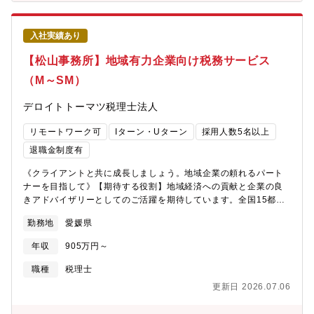
っている同社。その為、早い段階でキャリアアップができる状態
です。若くしてリーダーになれるのも夢ではありません。新規店
舗が増えているため新店舗のリーダーをすることもできます。最
入社実績あり
短1～3年で工場長への昇格の可能性あり。
【松山事務所】地域有力企業向け税務サービス
（M～SM）
デロイトトーマツ税理士法人
リモートワーク可
Iターン・Uターン
採用人数5名以上
退職金制度有
《クライアントと共に成長しましょう。地域企業の頼れるパート
ナーを目指して》【期待する役割】地域経済への貢献と企業の良
きアドバイザリーとしてのご活躍を期待しています。全国15都市
に事務所を構え、高付加価値の税務サービスを通じて経営者に寄
勤務地
愛媛県
り添います。各地域の有力クライアントに対して、法人税申告、
組織再編、グループ通算制度等の法人向けサービスを中心に、経
年収
905万円～
営承継支援、個人所得税、資産税、電子帳簿保存法対応支援等の
幅広いサービスを提供しています。【職務内容】法人税申告等の
職種
税理士
税務コンプライアンス業務を中心として各種税務コンサルティン
更新日 2026.07.06
グの経験を幅広く持ち、下記業務の主任（マネジャー）として各
案件のコントロール、および３～４名程度のチームメンバーを牽