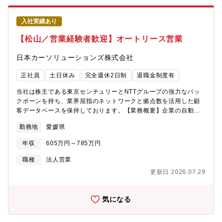
して、豊富な実績と幅広い技術対応力を誇ります。■搬送システ
ム・物流システム・パーキングシステムと事業がある中で搬送シ
入社実績あり
ステム部門は中核の事業となっており、本ポジションは今後の自
動化を担う部門になります。■住友重機械工業出資。運搬荷役設備
【松山／営業経験者歓迎】オートリース営業
を軸とした事業を展開、多くのトップクラス製品を手掛けていま
す。■国内トップシェアでスケールの大きな製品の新規製作に関わ
日本カーソリューションズ株式会社
る制御設計をお任せします。
正社員
土日休み
完全週休2日制
退職金制度有
当社は株主である東京センチュリーとNTTグループの強力なバッ
クボーンを持ち、業界屈指のネットワークと拠点数を活用した顧
客データベースを保持しております。【業務概要】企業の自動車
保有に関する悩みを総合的にコンサルティングし、オートリース
勤務地
愛媛県
という商材を活用して総合的にご提案・課題解決をしていただき
ます。【業務内容】・既存及び新規取引先へ自社ソリューション
年収
605万円～785万円
商品の提案・既存取引先へ当社商品の利用促進に向けたフォロ
ー・車両管理やメンテナンス、保険の管理から事故削減へのアド
職種
法人営業
バイス【目標について】既存顧客７割、新規顧客３割（主要株主
更新日 2026.07.29
からの紹介等）と営業は既存顧客中心となり、リース期間満了後
の更新等定期訪問を通じ状況踏まえてニーズに見合った提案をし
て頂きます。契約台数、獲得粗利などを鑑みて目標に向けて取り
気になる
組んで頂きますが、入社後OJT含めて組織全体でのバックアップ
体制が整っており、異業界からご入社された方の多くがご活躍で