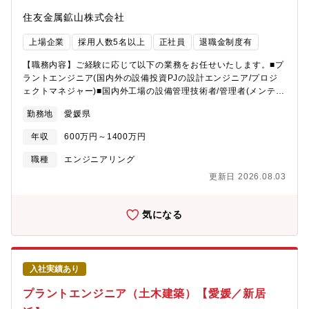
回/月程度の土日稼働があります。製造量の増加に合わせて毎土日
住友金属鉱山株式会社
の稼働へと移行する可能性があります（現在はパイロット生産の
規模感であり、将来は本格的な量産工場とすることを目指してい
上場企業
採用人数5名以上
正社員
退職金制度有
ます）。(1)製造技術・工程改善の技術的支援・工程不具合の技術
的支援・対顧客技術案件の対応(2)品質管理・製品品質の管理・製
【職務内容】ご経験に応じて以下の業務をお任せいたします。■プ
品品質の改善計画策定/実行・工程内検査/受入検査の管理・文書管
ラントエンジニア(国内外の設備投資PJの設計エンジニア/プロジ
理・工程異常/顧客クレーム対応・各種変更の管理【組織の特徴
ェクトマネジャー)■国内外工場の設備管理技術者/管理者(メンテナ
（職場の特徴と雰囲気）】・粉体、金属、機械設備、統計などの
ンス、電気主任技術者および設備投資)■海外大型PJにおけるEPC
勤務地
愛媛県
専門知識があれば業務に直接活用できますが、化学、物理、数学
エンジニアリングメーカーをコントロールするオーナー側エンジ
等の基礎知識があれば職務を通じて収得していくことができま
ニア【本ポジションの魅力】★プラントオーナー側の立場で幅広
年収
600万円～1400万円
す。・工場では生産活動が24時間3交替制で運営されています。日
い業務に携わることができます。また、電気と計装を分けていな
勤のスタッフと合わせて、職場では約10名が同時に勤務していま
いため、入社後は広くエンジニアリング業務をご経験いただけま
職種
エンジニアリング
す。・磯浦工場という組織に属しますが、工場から離れた場所に
す。★通常メーカーが取っているようなエンジニアリング部門の
更新日 2026.08.03
ある関係会社の敷地内で活動しています。そのため、異なる会社
子会社化をしておらず、社内に組織化しています。そのため、国
の関係者と連携して仕事をすることがあります。・現在の工場で
内設備投資では受変電設備設置・動力盤計装盤設計・DCS制御・
生産を開始したのが2018年と比較的新しい職場です。キャリア採
シーケンサー制御・電気機器計装端末選定調達など、基本設計か
気になる
用者が多く、少人数でコミュニケーションが取りやすい環境で
ら工事監理・試運転まで、分業化せずに一貫して行うことができ
す。・各年代がバランス良く所属していますが、世代間の垣根は
ます。これらの知識経験を基に、海外PJにおいてはEPCエンジメ
感じられず、意見を言い易い穏やかな雰囲気です。・職場の状況
ーカーと契約し発電所建設も含めた製錬所建設を行っています。
が全体で共有されており、エンゲージメントも全社的に高めで
★大きな仕事を早くから任されることでスキルを付けられるこ
入社実績あり
す。【本ポジションの魅力と得られるスキル・経験】・原料購入
と、そしてEPCMの全般に関わることも魅力の一つです。【キャ
から出荷まで一貫した工程が職場に備わっており、粉体製造の広
リアパス】ご年齢や経験により以下のいずれかにご対応いただき
プラントエンジニア（土木建築）【愛媛／新居
汎な知識、経験が得られます。・工場規模がコンパクトで企画か
ます。１．電計設計技術者の教育システムによるキャリアアップ