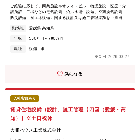
ご経験に応じて、商業施設やオフィスビル、物流施設、医療・介
護施設、工場などの電気設備、給排水衛生設備、空調換気設備、
防災設備、省エネ設備に関する設計又は施工管理業務をご担当い
ただきます。【勤務地に関して】北海道、東北、関東、中部、近
勤務地
愛媛県 高知県
畿、中国、四国、九州、沖縄など全国の事業所 （希望考慮しま
す）※地域限定社員の処遇もあります。【全国の事業所】
年収
500万円～780万円
https://www.daiwahouse.co.jp/officeHP/tohoku/index.asp#section1
さ【技術職の採用ページも是非ご覧ください】
職種
設備工事
https://www.daiwahouse.co.jp/recruit/student/index.html
更新日 2026.03.27
気になる
入社実績あり
賃貸住宅設備（設計、施工管理【四国（愛媛・高
知）】※土日祝休
大和ハウス工業株式会社