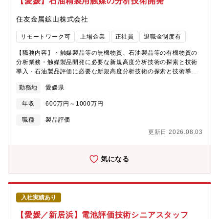
【愛媛】石油精製用触媒の分析技術開発
るいま、同社では、働き方の多様化と従業員の意識変化を大きな
を磨けます。【働き方のイメージ】■月平均残業時間：10h程度■
課題と考えており、これらに対応するには人事制度の変革・枠組
出張頻度：国内は年に2～3回、海外へは年に1回程度（担当により
住友金属鉱山株式会社
み見直しなどが必須と考えます。多様な人材が集い、成長し活躍
ます）■転勤：適性により、東京またはシンガポール転勤の可能性
できる企業を目指すために、本求人ではジェネラルにご活躍いた
がございます。頻度は約3～5年スパンを想定しております。【募
リモートワーク可
上場企業
正社員
退職金制度有
だける人事担当を募集しております。【組織の特徴】■特定の分野
集背景】触媒の循環モデル構築や再生技術の先駆に加え、近年で
に捉われずに、今まで培った知識を幅広く活用できる環境です。■
は地球温暖化対策やSDGsへの貢献を見据え、再生可能エネルギー
【職務内容】・触媒製品等の無機物質、石油製品等の有機物質の
業務に必要なスキルや知識を習得できる教育や研修が充実してい
領域への挑戦も進めています。こうした中、製品開発体制と分析
分析業務・触媒製品開発に必要な新規高度分析技術の探索と技術
ます。■社内教育だけではなく、部内教育の実施もございますので
技術力の強化を図るため、次世代を担う中核人材を募集します。
導入・石油製品評価に必要な新規高度分析技術の探索と技術導
積極的に自己研鑽に励むことができます。■個人の能力や性格など
【組織構成】※住友金属鉱山 経営企画部からの出向となります日
入・上記分析業務における工数管理、作業及び作業環境管理【入
勤務地
愛媛県
の「良い部分」に着目しつつ仕事を割り振るので、高いモチベー
本ケッチェン 新居浜事業所 研究開発センター（50名）男女比：男
社後の教育】入社後は、経験豊富な先輩社員によるOJTを中心
ションで仕事に取り組むことができます。■20代から60代まで幅
性39名、女性11名年齢構成：10代 1名、20代 12名、30代 10
に、触媒開発の実務を通じて業務理解を深めていただきます。加
年収
600万円～1000万円
広い年齢層ですが、年上、年下関係なく気軽に話せる雰囲気の職
名、40代 8名、50代 14名、60代 5名平均年齢：41.5歳中途入社
えて、社内の技術・情報共有会への参加を通じて、知識の幅と実
場です。■中途入社の社員も多いため、比較的すぐに新しい組織文
割合：36％部門トップの年齢：50代（研究開発センター長）住友
践力を高めます。個別の面談を通してスキルやキャリアの成長を
職種
製品評価
化に適応出来ます。■社内の風通しが良く、若い世代であっても自
金属鉱山からの出向社員数：10名（うち管理職4名）日本ケッチェ
継続的に支援できる環境を整備していきます。【キャリアパス】
更新日 2026.08.03
由に意見を言える環境です。
ンプロパー社員数：40名【キャリア採用入社者・部門からのメッ
主任クラスから将来的には課長職（グループ長）を目指していた
セージ】中途入社でもすぐに馴染める風通しの良い職場で、経験
だきます。将来的には適性に応じて品質管理部門、製造部門、本
を活かしながら成長できます。技術力と信頼を強みに、持続可能
社営業部門や海外子会社への異動も想定しております。【魅力】
気になる
な社会に貢献するやりがいある仕事に挑戦できます。
★世界トップクラスの触媒メーカーで、最先端技術の調査から製
品コンセプト立案、試作・評価、量産化支援まで一貫して関わる
ことができます。★他部門と連携しながら課題解決に取り組む中
で、企画力・分析力・マネジメント力を高め、再生可能エネルギ
入社実績あり
ー分野にも貢献できる経験と専門性を磨けます。【働き方のイメ
ージ】■月平均残業時間：10h程度■出張頻度：国内は年に2～3
【愛媛／新居浜】電池評価技術シニアスタッフ