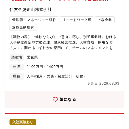
戦力としてご担当いただきます（参画するPJは設備投資の状況に
空気があります。温暖な気候で暮らしやすいうえ、四国全域への
よります）※土木採用総合職の半分は1級建築士の資格を入社後に
住友金属鉱山株式会社
アクセスも便利。女性が一生のうちに産む赤ちゃんの人数（合計
取得しています（取得支援あり）。【配属部署】建設管理部土建
特殊出生率）は全国トップクラスであり、「子育てがしやすいま
グループ（約30名）男女比：男性約30名、女性1名年齢構成：20
管理職・マネージャー経験
リモートワーク可
上場企業
ち」として、若い世代からも注目を集めています。2022年9月に
代 40%、30代 15%、40代 15%、50代以上 40%部門トップの年
は、別子地区に新社員寮が完成しました。※詳細な魅力はこちら↓
退職金制度有
齢：50代【募集背景】同社中期経営計画に基づいた、各プロジェ
＜ようこそ新居浜ライフ＞
クト実行のための人員の確保となります。【本ポジションの魅
【職務内容】ご経験ならびにご意向に応じ、別子事業所における
https://www.smm.co.jp/r_info/saiyo/niihama_life/＜えひめ移住
力】★施主側の土木建築エンジニアとして、ゼネコン、コンサ
人事制度改定や労務管理、健康経営推進、人材育成、採用など
ネット＞ https://e-iju.net/ehime/niihama/
ル、EPCエンジ会社などと契約しプラント建設を行っています。
「人」に関わるいずれかの部門にて、チームのマネジメントを行
そのため、土木分野、建築分野、エンジニアリング分野の幅広い
う管理職としての活躍を期待しております。なお、同社の総合職
スキルを習得することができます。★通常メーカーが取っている
勤務地
愛媛県
では、全社横断的な職種別・専門別の管理区分「職掌」を用いて
ようなエンジニアリング部門の子会社化をしておらず、社内に組
おり、専門的な能力開発を目的に職掌別人材開発を行っているた
年収
1100万円～1400万円
織化しています。そのため、基本設計から届出・施工管理・竣工
め、数年に一度の転勤を伴います（応相談）。希望の初任地につ
検査までを分業化せずに一貫して行うことができます。大きな仕
いては応募書類にご記載ください。(面接時にも確認させていただ
職種
人事(採用・労務・制度設計・研修)
事を早くから任されることでスキルを付けられること、そして
きます。)業務はいずれも一人で担当するのではなく、チームでフ
更新日 2026.08.03
EPCMの全般に関わることも魅力の一つです。【新居浜の魅力】
ォローし合いながら一緒に課題解決に向けた提案が出来る環境で
四国のほぼ中央に位置する愛媛県新居浜市は、海と山に囲まれた
あり、社内コミュニケーションも非常に活発な環境です。また、
自然豊かな街。別子銅山の開坑以来長きにわたり発展し、銅（あ
人事部職掌として、各事業所間の定期的な情報交換の場があるほ
気になる
かがね）のまちとして栄え、四国屈指の工業都市へと発展しまし
か、拠点を超えた研修や交流の機会もあり、全社の人事担当者と
た。住民のおよそ3分の1が市外からの転入者であり、昔から多く
連携しながら業務を進めていただきます。＜詳細＞別子事業所お
の人々を受け入れてきた、おおらかで開放的な空気があります。
いては、同エリアの人事業務や工場の労務管理を担う役割として
温暖な気候で暮らしやすいうえ、四国全域へのアクセスも便利。
実務をこなしていただくことはもとより、人事制度改定や労政対
女性が一生のうちに産む赤ちゃんの人数（合計特殊出生率）は全
入社実績あり
応、健康経営推進、人材育成、採用など、幅広い業務を担ってい
国トップクラスであり、「子育てがしやすいまち」として、若い