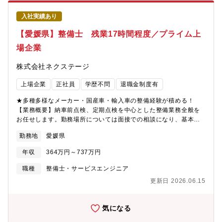
きる環境となります。【組織構成】20代～50代の幅広い社員が混
在し、約5名～10名のチームで業務に取り組んで頂きます。顧客第
入社実績あり
一主義はもちろんのこと、1人1人の意見が尊重されながら裁量権
を持って働く環境や活発にコミュニケーションを取り、課題解決
【愛媛県】整備士 残業17時間程度／プライム上
に向けて協力しながら業務に取り組める社風です。【転勤につい
場企業
て】異動の頻度は配置されたポジションやお客さまとの関係性等
によりさまざまな可能性がございますが、同一部署にて一定の勤
株式会社ネクステージ
続年数に達すると、異動候補としてノミネートされる場合がござ
います。遠方へ転勤となった場合借上社宅制度や一時帰宅手当な
上場企業
正社員
学歴不問
退職金制度有
どがございます。【オートリース業界について】お客様が希望さ
れる車両を、オートリース会社がお客さまに代わり購入し、一定
★多種多様なメーカー・国産車・輸入車の整備経験が積める！
期間毎月同じ料金で賃貸する、保有ともレンタカーとも異なるシ
【業務概要】納車前点検、定期点検を中心とした整備業務全般を
ステムです。車両を購入・ご使用になる際には様々な業務が発生
お任せします。勤務場所については面接での相談になり、基本的
しますが、これらの業務を当社にアウトソーシングしていただく
には希望を考慮いたします。【業務内容詳細】同社整備士とし
ことで、お客様は煩雑な業務から解放され、ご利用状況に応じた
勤務地
愛媛県
て、点検業務・整備業務・各種用品取り付けを中心にお任せしま
適切な車両管理が実現できます。中小法人企業における社用車の
す。具体的には業務の7割程度が点検・整備業務、残りが修理、車
リース化が順調に進み、法人企業における社用車のリース化が順
年収
364万円～737万円
検です。※重整備はほとんど外注しているため、体への負担も少
調に進展することでオートリース車両台数は増加傾向を保つと予
なめ【同ポジションの特徴・魅力】＜残業少な目でプライベート
職種
整備士・サービスエンジニア
想されています。
も充実＞月残業17時間以内。完全予約制であるため業務負担がか
更新日 2026.06.15
かりづらいです。＜多種多様な車種でスキルアップ＞様々な車種
に触って頂く機会があることと、整備業務全般だけでなくお客様
へのご説明もして頂くことで、ご自身のスキルも高めることが可
気になる
能＜キャリアアップのチャンスがある＞現在、複数店舗展開を行