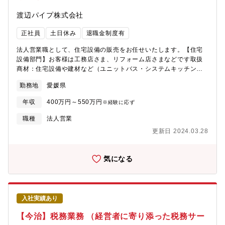
渡辺パイプ株式会社
正社員
土日休み
退職金制度有
法人営業職として、住宅設備の販売をお任せいたします。【住宅
設備部門】お客様は工務店さま、リフォーム店さまなどです取扱
商材：住宅設備や建材など（ユニットバス・システムキッチンな
どの住宅設備、ドアや床材などの建材）
勤務地
愛媛県
年収
400万円～550万円
※経験に応ず
職種
法人営業
更新日 2024.03.28
気になる
入社実績あり
【今治】税務業務 （経営者に寄り添った税務サー