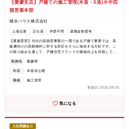
【愛媛支店】戸建ての施工管理(木造・S造)※中四
2022年9月には、別子地区に新社員寮が完成しました。※詳細な
して、主に以下の業務に関わっていただきます。・医療機器に関
魅力はこちら↓＜ようこそ新居浜ライフ＞
国営業本部
わる規格の制定・改訂情報を収集する。・事業部の商品・技術と
https://www.smm.co.jp/r_info/saiyo/niihama_life/＜えひめ移住
照らして規格を解釈し、技術部門(設計部、カスタマーサポート
ネット＞ https://e-iju.net/ehime/niihama/【同社の魅力】■400年
積水ハウス株式会社
部、製造部)に具体的な行動指示を出す。・技術部門が作成する規
以上も前から続く住友グループのルーツである銅製錬業・鉱山業
格適合根拠文書を点検する。・規格適合活動の進捗管理を行
を受け継いでいる日本を代表する総合非鉄素材メーカーです。
上場企業
正社員
学歴不問
退職金制度有
う。・規格に関わる啓蒙活動、教育計画立案を行う。・公的規格
「技術力・研究開発力」「グローバル化」「健全な財務体質」が
制定・標準化に関わる社内情報管理・調整を行う。<当事業部の製
同社の圧倒的な強みであり、資源事業、製錬事業、材料事業と川
【募集背景】当社の請負型事業の一環である戸建て事業では、高
品に関係する医療機器認証基準の例>・JIS T 0601-1 医用電気機
上から川下まで事業展開しているため事業の安定性が非常に高い
級層向けの高額物件に対する対応をさらに強化する方針です。こ
器―第１部：基礎安全及び基本性能に関する一般要求事項・JIS T
です。■社員を大切にし、組織の一人一人の力を十分に発揮するこ
の取り組みを通じて、戸建住宅ブランドの価値向上を目指してお
0601-1-2 医用電気機器―第１－２部：基礎安全及び基本性能に
とで企業として成長していこうというスタンスです。ワークライ
ります。ブランド強化に向け、ともに挑戦していただける仲間を
関する一般要求事項―副通則：電磁妨害―要求事項及び試験・JIS
勤務地
愛媛県
フバランス向上の一環で産休・育休の取得体制が整備されていま
募集いたします。【業務内容】施工管理担当として、新築戸建て
T 14971 医療機器―リスクマネジメントの医療機器への適用・
す。また、男女問わず仕事を任せる企業文化があり、性別を問わ
住宅(木造・軽量鉄骨造・重量鉄骨造)の工程・原価・品質・安全管
JIS T2304 医療機器ソフトウェア―ソフトウェアライフサイク
年収
年収非公開
ず活躍できる環境づくりにも取り組んでいる、働き易い環境の企
理の4大管理に加え、お客様対応、竣工検査等に従事いただきま
ルプロセス・JIS T 62366-1 医療機器―第１部：ユーザビリティ
業です。
す。※分業化・システム化により、原価管理はほとんど必要あり
職種
施工管理
エンジニアリングの医療機器への適用・JIS T81001-5-1 ヘルス
ません。■担当物件について ※エリアにより変動します。・担当
ソフトウェア及びヘルスＩＴシステムの安全，有効性及びセキュ
更新日 2026.08.05
物件数：常時5～10棟程度、年間20棟程度・平均受注金額：5000
リティ―第５－１部：セキュリティ―製品ライフサイクルにおけ
万円程度・工期：10～12ヶ月程度・用途割合：注文住宅：9割/そ
るアクティビティ・JIS T 0993-1:2020 医療機器の生物学的評
の他非住宅(クリニック・保育園等)：1割・エリア：配属支店近郊
気になる
価―第１部：リスクマネジメントプロセスにおける評価及び試
（基本的に支店から1時間圏内）・巡回手段：公共交通機関が基
験・JIS T 0601-2-37 医用電気機器－ 第2-37部：医用超音波診
本。一部社用車付与の場合は利用可。※私用車利用不可。【入社
断装置及びモニタ機器の 基礎安全及び基本性能に関する個別要求
後のキャリアパス例】入社後～1年程度専任として1現場を担当。
事項・CEマーキング・公的規格制定・標準化に関わる社内情報管
基本的には現場常駐、当社の施工管理における安全・品質・原
理・調整【キャリアパス】入社直後：・導入教育プログラムにお
入社実績あり
価・工程管理を習得いただきます。○1年～３年自身の管理物件と