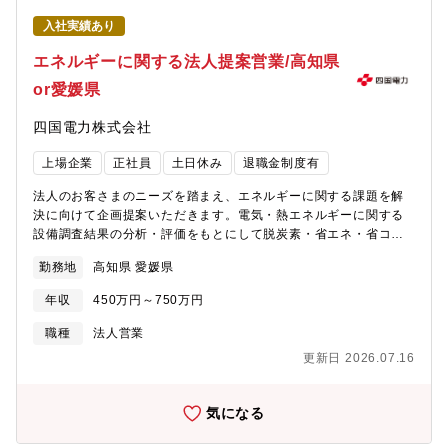
入社実績あり
エネルギーに関する法人提案営業/高知県
or愛媛県
四国電力株式会社
上場企業
正社員
土日休み
退職金制度有
法人のお客さまのニーズを踏まえ、エネルギーに関する課題を解
決に向けて企画提案いただきます。電気・熱エネルギーに関する
設備調査結果の分析・評価をもとにして脱炭素・省エネ・省コス
トにつながる具体的な施策をご提案いただきます。グループ各社
勤務地
高知県 愛媛県
と連携しながらお客さま設備の改善に取り組んでいきます。ま
た、お客さまとの電力需給契約の締結など営業に関する幅広い業
年収
450万円～750万円
務に従事いただきます。お客さまのお声やニーズに耳を傾け、想
像力をもって技術的な課題解決をご提案できる方を求めていま
職種
法人営業
す。エネルギー管理士・電気主任技術者などエネルギーに関する
更新日 2026.07.16
資格を有し、工場の生産プロセスやユーティリティ設備に関する
コンサルティング経験をお持ちの方は特に歓迎。
気になる