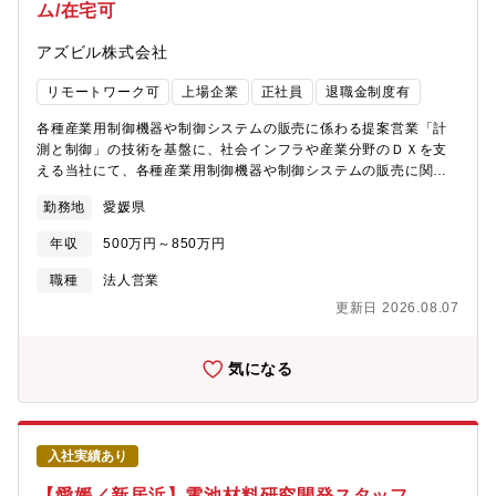
ム/在宅可
価技術の導入 顧客と相関の取れる技術開発 市場電池材料のト
レンド調査【本ポジションの魅力と得られるスキル・経験】「事
アズビル株式会社
業は人なり」の考えのもと、ものづくり企業として社員が自己の
役割を認識し、活き活きと職場の仲間と目標に向かって働くこと
リモートワーク可
上場企業
正社員
退職金制度有
ができるようラインとスタッフが連携して組織と人の活性化に取
り組んでいます。電池研究所は事業に貢献する研究所として、研
各種産業用制御機器や制御システムの販売に係わる提案営業「計
究開発品の量産化まで対応しており、過去にいくつもの製品化実
測と制御」の技術を基盤に、社会インフラや産業分野のＤＸを支
績があります。電池評価技術を活かし、製品開発に貢献すること
える当社にて、各種産業用制御機器や制御システムの販売に関わ
で、材料開発技術者と共に自身が開発に関わった製品が世の中で
る提案営業を担当いただきます。 製造業やインフラ企業を対
使われることを実感でき、達成感を得られる職場と思います。
勤務地
愛媛県
象に、、各種制御機器（バルブ・センサ・調節計など）や制御シ
【組織の特徴（職場の特徴と雰囲気）】・特定の分野に捉われず
ステムの提案営業を行います。顧客の課題をヒアリングし、最適
に、今まで培った知識を幅広く活用できる環境です。・業務に必
年収
500万円～850万円
な計装ソリューションを技術部門と連携して提案、見積、契約交
要なスキルや知識を習得できる教育や研修を受講することが可能
渉、納入後のフォローまで一貫して担当します。マーケティング
職種
法人営業
です。・個人の能力や性格などの「良い部分」に着目しつつ仕事
部門との連携や、新規顧客開拓も含まれ、技術と商談力の両面で
を割り振るので、高いモチベーションで仕事に取り組むことがで
更新日 2026.08.07
営業力を発揮できるポジションです。 ＊ノルマはありません。
きます。・10代から50代まで幅広い年齢層ですが、平均年齢は33
【アドバンスオートメーションカンパニー（AAC）について】石
歳程度と比較的若い世代が多い活気のある職場です。・キャリア
油・石油化学、化学、半導体、食品、医療・医薬、自動車等、非
気になる
入社社員も複数おり、比較的すぐに適応出来ます。・社内の風通
常に幅広い業界に顧客を持っている点が特徴です。大きく分け
しが良く、若い世代であっても自由に意見を言える環境です。・
て、素材産業に関わるプロセスオートメーション、加工組立産業
社内イベントも随時開催されており部署の垣根を超えたコミュニ
に関わるファクトリーオートメーションの分野へ計測・制御関連
ケーションをとることができます。【組織の特徴（就業環
製品およびソリューションを提供しています。メーカーという立
境）】・フレックス制度は導入していませんが、状況に応じた勤
入社実績あり
場を活かし、製品の開発から顧客現場への導入（エンジニアリン
務時間の変更（時差出勤等）が可能です。・残業時間は平均して
グ）、導入後の保守サービスまでを一貫体制で提供できる点が強
【愛媛／新居浜】電池材料研究開発スタッフ