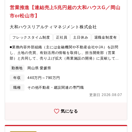
いて、自部門および関連部門の業務内容を学びます。・各種会議
併せて複数現場を管理し、幅広い知識と建築業務スキルを習得い
営業推進【連結売上5兆円超の大和ハウスG／岡山
体、審査会への参加を通じて事業部全体の製品知識と業務プロセ
ただきます。○３年～即戦力として課員を統率いただきます。ま
スを習得します。・進行中の医療機器各種の規格適合活動に参画
市or松山市】
た、チーフコンストラクターとなり社内でも影響力を発揮いただ
し、OJTを進めます。5年後以降：規格適合推進部門のマネージャ
けます。【業務形態について】・巡回型配置技術者や建方施工を
ー・リーダーとして活動を推進します【働き方】■出張：国内出張
大和ハウスリアルティマネジメント株式会社
委託している積水ハウス建設グループを包括する業務となりま
あり（2か月に1回程度／本社〈東京〉・横須賀製造所など）。海
す。・常駐型 専任の配置技術者（監理技術者、主任技術者）と
外出張はほぼありません。■リモートワーク：週2日まで利用可能■
フレックスタイム制度
正社員
土日休み
退職金制度有
して、主に現場で品質・安全管理に従事する業務となります。
フレックスタイム制：あり【ポジションの魅力】・技術規格適合
【働き方】※平均残業時間25H程度。※休日は日・水・祝日。
関連業務に携わることで、技術とマネジメントの両面のスキルを
■業務内容外部組織（主には金融機関や不動産会社やJA）を訪問
（支店の休日は火水・祝日です）重要イベントが休日と重なる場
身につけることができます。・患者さんの(Quality of Life)向上に
し、土地の売買、有効活用の情報を取得し、担当開発部（営業
合はその日は出勤頂き、支障のない平日に代休を取って頂きま
資する医療機器の開発に携わることで、社会貢献を実感すること
部）と共同して、売り上げ拡大（商業施設の開発）に貢献してい
す。【WLBバランス実現に向けた制度例】■勤務エリア継続制度①
ができます。・新設するチームにおいて今後の組織力向上に自発
ただきます。【こんな方にマッチします】・協調性があり、人の
治療/②介護/③育児のいずれかを理由とする場合、一定期間転居な
勤務地
岡山県 愛媛県
的な創意工夫・アイデアが活かせます。・多くが一品受注生産で
意見にも耳をかたむける素直な方・営業が好きな方【配属先情
く同一エリアで勤務できる制度となります。活用例：「3歳未満の
大型・複雑システムの製品であり、多岐にわたる専門技術者や関
報】 ■営業推進部 中四国担当※中四国エリアは広島営業所は既
同居のお子様の育児をされている」場合、会社より承認された期
年収
440万円～790万円
連部門と協力して製品を作り上げていく楽しみがあります。
存社員がいますが、岡山営業所と松山営業所は現在就業している
間、転居を必要とする異動がなく、現在の勤務エリアを継続可
メンバーはおりません。
職種
その他不動産・建設関連の専門職
能。■スライド勤務部署の勤務形態や自身の暮らしに合わせ8時か
ら17時、10時から19時など、勤務時間を調整できます。■your ホ
更新日 2026.08.07
リデー制度活用月1回 水日休みを土日休みに転換できる制度。■
有給取得率向上目標：会社として掲げている有給取得率70％以上
気になる
を達成するため、支店ごとで有給奨励日を作るなど様々な取り組
みも実施しています。※2023年度実績：80.3％ 2024年度実
績：79.9％【施工体制】■責任施工体制積水ハウスグループ会社で
ある積水ハウス建設グループ9社と責任施工体制をとっており