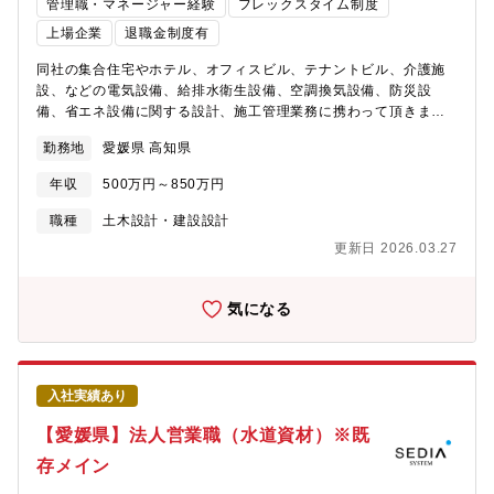
管理職・マネージャー経験
フレックスタイム制度
上場企業
退職金制度有
同社の集合住宅やホテル、オフィスビル、テナントビル、介護施
設、などの電気設備、給排水衛生設備、空調換気設備、防災設
備、省エネ設備に関する設計、施工管理業務に携わって頂きま
す。【勤務地について】総合職と地域限定社員でご選択可能とな
勤務地
愛媛県 高知県
ります。※全国総合職の場合には北海道、東北、関東、中部、近
畿、中国、四国、九州、沖縄など全国の事業所へ将来的な転勤の
年収
500万円～850万円
可能性がございます。（※初任地は希望考慮します）【四国の事
業所】
職種
土木設計・建設設計
https://www.daiwahouse.co.jp/officeHP/shikoku/index.asp【大
更新日 2026.03.27
和ハウスの低層アパート事業】
https://www.daiwahouse.co.jp/tochikatsu/d-room/index.html
気になる
入社実績あり
【愛媛県】法人営業職（水道資材）※既
存メイン