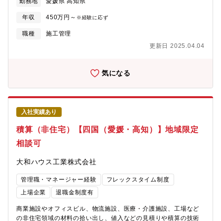
勤務地
愛媛県 高知県
設、オフィスビル、物流施設、医療・介護施設、工場など、急成
長している非住宅領域の案件。◇建築事業(非住宅領域)について…
年収
450万円～
※経験に応ず
住宅メーカーとして知られる大和ハウス工業ですが、非住宅事業
の売り上げは2兆円規模。今や住宅領域と互角に並ぶまでの事業成
職種
施工管理
長を見せています。《施工事例》中高層マンション、商業施設、
更新日 2025.04.04
オフィスビル、物流施設、医療・介護施設、工場などの施工管理
業務《おすすめポイント》★複合商業施設や医療施設、物流施設
などの大規模物件など幅広い建築物に携われます。
気になる
入社実績あり
積算（非住宅）【四国（愛媛・高知）】地域限定
相談可
大和ハウス工業株式会社
管理職・マネージャー経験
フレックスタイム制度
上場企業
退職金制度有
商業施設やオフィスビル、物流施設、医療・介護施設、工場など
の非住宅領域の材料の拾い出し、値入などの見積りや積算の技術