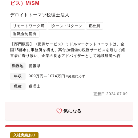
ビス）M/SM
デロイトトーマツ税理士法人
リモートワーク可
Iターン・Uターン
正社員
退職金制度有
【部門概要】《提供サービス》ミドルマーケットユニットは、全
国15都市に事務所を構え、高付加価値の税務サービスを通じて経
営者に寄り添い、企業の良きアドバイザーとして地域経済へ貢献
することを目指しています。各地域の有力クライアントに対し
勤務地
愛媛県
て、法人税申告、組織再編、グループ通算制度等の法人向けサー
ビスを中心に、経営承継支援、個人所得税・資産税、電子帳簿保
年収
909万円～1074万円
※経験に応ず
存法対応支援等の幅広いサービスを提供しております。【主な職
務内容】法人税申告等の税務コンプライアンス業務を中心として
職種
税理士
各種税務コンサルティングの経験を幅広く持ち、下記業務の主任
更新日 2024.07.09
（マネジャー）として各案件のコントロール、および３～４名程
度のチームメンバーを牽引出来る方を募集しております。税務の
エキスパートとして対クライアントへのサービス提供を行って頂
気になる
きます。ワークライフバランスを取りやすく、リモートと出社の
ハイブリッドワークが浸透しています。今後の組織拡大に応じて
将来のキャリアも開かれています。UターンやIターンを希望され
ている方にもお勧めできるポジションです。【業務内容】■法人総
入社実績あり
合税務サービス国内企業に対して、税務のコンサルティングおよ