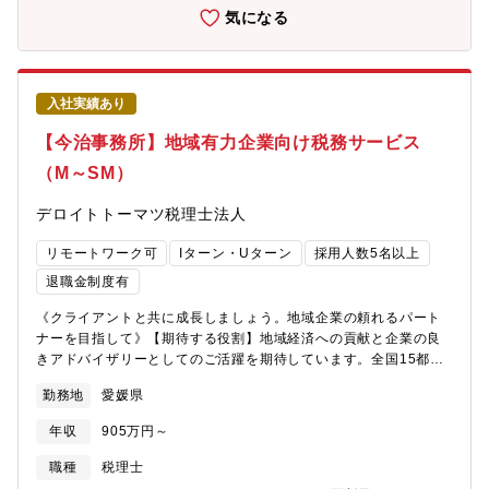
引出来る方を募集しております。税務のエキスパートとして対ク
気になる
ライアントへのサービス提供を行って頂きます。ワークライフバ
ランスを取りやすく、リモートと出社のハイブリッドワークが浸
透しています。今後の組織拡大に応じて将来のキャリアも開かれ
ています。UターンやIターンを希望されている方にもお勧めでき
入社実績あり
るポジションです。【法人総合税務サービス】国内企業に対し
て、税務のコンサルティングおよびコンプライアンス業務を幅広
【今治事務所】地域有力企業向け税務サービス
く提供します・法人に係る全般的な税務相談・法人税・消費税・
（M～SM）
法人地方税の申告書作成またはレビュー・組織再編税務コンサル
ティング・グループ通算制度導入支援・電子帳簿保存法対応支
デロイトトーマツ税理士法人
援・税務デューデリジェンス 等【個人所得税・資産税サービ
ス】・企業オーナーの所得税・贈与税・相続税申告及びコンサル
リモートワーク可
Iターン・Uターン
採用人数5名以上
ティング・経営承継アドバイス 等【デロイトトーマツ 税理士法
人（以下：DT Tax）について】全国規模の税理士法人として2002
退職金制度有
年に設立されました。年々拡大している国内ネットワークは全国
《クライアントと共に成長しましょう。地域企業の頼れるパート
18都市（札幌、仙台、新潟、高崎、長野、金沢、さいたま、東
ナーを目指して》【期待する役割】地域経済への貢献と企業の良
京、静岡、浜松、名古屋、大阪、広島、高松、松山、今治、福
きアドバイザリーとしてのご活躍を期待しています。全国15都市
岡、鹿児島となります。）に至り、また一人ひとりの卓越したプ
に事務所を構え、高付加価値の税務サービスを通じて経営者に寄
ロフェッショナルがその連携により大きな専門家集団を形成し、
勤務地
愛媛県
り添います。各地域の有力クライアントに対して、法人税申告、
高品質なプロフェッショナルサービスを提供しています。近年急
組織再編、グループ通算制度等の法人向けサービスを中心に、経
増するクロスボーダー案件に対応するため、その強みであるグロ
年収
905万円～
営承継支援、個人所得税、資産税、電子帳簿保存法対応支援等の
ーバルネットワークを生かし、世界各国に即した知識やノウハウ
幅広いサービスを提供しています。【職務内容】法人税申告等の
をリアルタイムで集結し、グローバルなサービスを提供します。
職種
税理士
税務コンプライアンス業務を中心として各種税務コンサルティン
HP：https://www2.deloitte.com/jp/ja/pages/about-