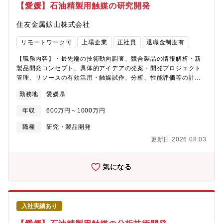
ます。※場合により本社内の各事業部人事ポジション(HRBP)への
【愛媛】石油精製用触媒の研究開発
世代からも注目を集めています。2022年9月には、別子地区に新
配属の可能性もございます。【本ポジションの魅力】「事業は人
社員寮が完成しました。※詳細な魅力はこちら↓＜ようこそ新居浜
なり」の考えのもと、ものづくり企業として社員が自己の役割を
住友金属鉱山株式会社
ライフ＞ https://www.smm.co.jp/r_info/saiyo/niihama_life/＜え
認識し、活き活きと職場の仲間と目標に向かって働くことができ
ひめ移住ネット＞ https://e-iju.net/ehime/niihama/
るようラインとスタッフが連携して組織と人の活性化に取り組ん
リモートワーク可
上場企業
正社員
退職金制度有
でいます。同社では、数年毎のローテーションで労務管理や人事
制度改定から採用、教育、従業員エンゲージメント向上への取り
【職務内容】・最先端の技術動向調査、競合製品の情報解析・新
組みといった多様な人事業務経験を積むことによりプロの人事屋
製品開発コンセプト、具体的アイデアの発案・開発プロジェクト
を育成していきます。【キャリアパス】1on1等でライフステージ
管理、リソースの有効活用・触媒試作、分析、性能評価等の計画
を確認させて頂いた上で将来的に複数の拠点や人事関連部署を経
作成と実行・顧客要求への適合性評価、営業部門との連携・商業
勤務地
愛媛県
験していただくことにより、人事のプロフェッショナルとしての
生産に向けた技術調査、生産部門との連携・製品開発活動デザイ
活躍を期待いたします。【配属先情報】別子事業所総務センタ
ンレビュー、妥当性評価【入社後の教育】入社後は、経験豊富な
年収
600万円～1000万円
ー：65名（人事業務以外を担当する従業員も含む）男女比：男性
先輩社員によるOJTを中心に、触媒開発の実務を通じて業務理解
63％、女性 37％平均年齢：39.0歳中途入社割合：38％部門トッ
を深めていただきます。加えて、社内の技術・情報共有会への参
職種
研究・製品開発
プの年齢：40代（総務センター長）【組織の特徴（就業環境）】■
加を通じて、知識の幅と実践力を高めます。個別の面談を通して
更新日 2026.08.03
残業時間も平均して20時間/月程度とメリハリのある、効率よく業
スキルやキャリアの成長を継続的に支援できる環境を整備してい
務できる環境です。個人の事情に合わせたワークライフバランス
きます。【キャリアパス】主任クラスから将来的には課長職（グ
が実現可能です。■有給休暇も年間10日以上取得している社員が大
ループ長）を目指していただきます。将来的には適性に応じて品
気になる
多数を占めます。■出張は担当職務内容によりますが、年に6回程
質管理部門、製造部門、本社営業部門や海外子会社への異動も想
度です。【入社後の教育】部内では人事担当向けの社内セミナー
定しております。【魅力】★世界トップクラスの触媒メーカー
や外部研修の受講を推進しています。また、福利厚生の一環とし
で、最先端技術の調査から製品コンセプト立案、試作・評価、量
てUdemyによるWEB教育コンテンツなどを取り入れております。
産化支援まで一貫して関わることができます。★他部門と連携し
入社実績あり
【募集背景】人材を資本と捉え、その価値を最大限に引き出し、
ながら課題解決に取り組む中で、企画力・分析力・マネジメント
中長期的な企業価値の工場を目指す人的資本経営が求められてい
力を高め、再生可能エネルギー分野にも貢献できる経験と専門性