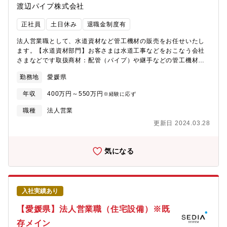
渡辺パイプ株式会社
正社員
土日休み
退職金制度有
法人営業職として、水道資材など管工機材の販売をお任せいたし
ます。【水道資材部門】お客さまは水道工事などをおこなう会社
さまなどです取扱商材：配管（パイプ）や継手などの管工機材
（水道、ガスなどの配管、バルブ、ポンプなど）
勤務地
愛媛県
年収
400万円～550万円
※経験に応ず
職種
法人営業
更新日 2024.03.28
気になる
入社実績あり
【愛媛県】法人営業職（住宅設備）※既
存メイン