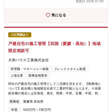
更新日 2026.07.06
グの経験を幅広く持ち、下記業務の主任（マネジャー）として各
deloitte/articles/tax/deloitte-tohmatsu-tax-co.html【デロイト
案件のコントロール、および３～４名程度のチームメンバーを牽
トーマツ グループ（以下：DT）について】世界4大ファーム（通
引出来る方を募集しております。税務のエキスパートとして対ク
称:Big4）の1社である「デロイトトーマツ」は、日本最大級のプ
気になる
ライアントへのサービス提供を行って頂きます。ワークライフバ
ロフェッショナルグループの1つであり、各法人がそれぞれの適用
ランスを取りやすく、リモートと出社のハイブリッドワークが浸
法令に従い、「税務」「監査・保証業務」「リスクアドバイザリ
透しています。今後の組織拡大に応じて将来のキャリアも開かれ
ー」「コンサルティング」「ファイナンシャルアドバイザリー」
ています。UターンやIターンを希望されている方にもお勧めでき
「法務」等を提供しています。国内約30都市に約2万名の専門家を
入社実績あり
るポジションです。【法人総合税務サービス】国内企業に対し
擁し、多国籍企業や主要な日本企業をクライアントとしていま
て、税務のコンサルティングおよびコンプライアンス業務を幅広
す。HP：https://www2.deloitte.com/jp/ja.html
戸建住宅の施工管理【四国（愛媛・高知）】地域
く提供します・法人に係る全般的な税務相談・法人税・消費税・
限定相談可
法人地方税の申告書作成またはレビュー・組織再編税務コンサル
ティング・グループ通算制度導入支援・電子帳簿保存法対応支
大和ハウス工業株式会社
援・税務デューデリジェンス 等【個人所得税・資産税サービ
ス】・企業オーナーの所得税・贈与税・相続税申告及びコンサル
管理職・マネージャー経験
フレックスタイム制度
ティング・経営承継アドバイス 等【デロイトトーマツ 税理士法
人（以下：DT Tax）について】全国規模の税理士法人として2002
上場企業
退職金制度有
年に設立されました。年々拡大している国内ネットワークは全国
同社の戸建住宅の施工管理としてご活躍を頂きます。【勤務地に
18都市（札幌、仙台、新潟、高崎、長野、金沢、さいたま、東
ついて】総合職と地域限定社員でご選択可能となります。※全国
京、静岡、浜松、名古屋、大阪、広島、高松、松山、今治、福
総合職の場合には北海道、東北、関東、中部、近畿、中国、四
岡、鹿児島となります。）に至り、また一人ひとりの卓越したプ
国、九州、沖縄など全国の事業所へ将来的な転勤の可能性がござ
ロフェッショナルがその連携により大きな専門家集団を形成し、
勤務地
愛媛県 高知県
います。（※初任地は希望考慮します）【四国エリアの事業所】
高品質なプロフェッショナルサービスを提供しています。近年急
https://www.daiwahouse.co.jp/officeHP/shikoku/index.asp【大
増するクロスボーダー案件に対応するため、その強みであるグロ
年収
500万円～780万円