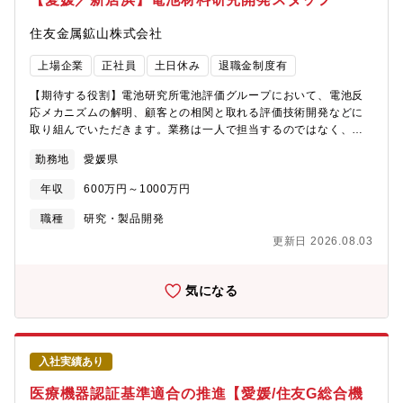
20時間/月程度とメリハリのある、効率よく業務できる環境です。
みとなっています。最近では、AI、ビッグデータ、クラウド等の
個人の事情に合わせたワークライフバランスが実現可能です。・
最新技術も積極的に取り入れ、顧客への新たな付加価値提供に取
住友金属鉱山株式会社
有給休暇も年間15日以上取得している社員が大多数を占め、平均
り組んでいます。【企業紹介動画】
取得率は約90％です。【出張の頻度】出張は担当職務内容により
https://www.azbil.com/jp/corporate/pr/movie/group-overview-
上場企業
正社員
土日休み
退職金制度有
ますが、年に数回程度です。（基本的には国内の出張になりま
video.html
す）本人の希望を踏まえて最新情報収取のための学会やセミナー
【期待する役割】電池研究所電池評価グループにおいて、電池反
参加が可能です。また、外部機関での技術実習などで1週間程度の
応メカニズムの解明、顧客との相関と取れる評価技術開発などに
出張が生じる可能性はあります。出張対応はご事情等を踏まえて
取り組んでいただきます。業務は一人で担当するのではなく、開
相談しながら依頼させていただきます。【キャリアパス】開発品
発担当者と一緒に課題解決に向けた取り組み、提案ができる環境
に対する顧客との電池特性評価に関する課題検討など新製品開発
勤務地
愛媛県
なため、社内コミュニケーションも非常に活発な環境です。状況
への貢献、将来電池の試作や特性評価など将来技術へのチャレン
によっては、顧客と直接評価技術について議論する場に参加頂く
ジを通じて自身の電池評価技術を深耕してもらうとともに、目標
年収
600万円～1000万円
こともあります。【職務内容】・LIB用正極材料開発業務 1名
達成のための部下への指示など部下育成経験を積んでもらいなが
開発計画立案、試作作業、データ解析、課題解決、仕様決定業
職種
研究・製品開発
ら、将来的にはチームリーダー、グループリーダーへとステップ
務、社内報告資料作成、顧客説明資料作成、顧客対応・合成プロ
アップしていただきます。
更新日 2026.08.03
セス開発業務 1名 試作作業、作業管理、データ解析、パイロッ
ト試作設備の設計・導入・運用、課題解決、報告資料作成、社外
説明【本ポジションの魅力】・成長産業であるLIB分野での最先端
気になる
開発に携わることができる・自身の開発した材料が電動車両に搭
載される達成感を得られる【出張の頻度】業務状況によります
が、１回/月程度（主に国内）になると思います。【配属部門構
成】◆技術本部 電池研究所人数：94名（男性75名、女性19
入社実績あり
名）、平均年齢36.2歳部門トップ：50代配属先グループ構成人
数：10～20名程度【キャリアパス】新規製品化を目指した材料及
医療機器認証基準適合の推進【愛媛/住友G総合機