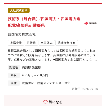
入社実績あり
技術系（総合職）/四国電力・四国電力送
配電/高知県or愛媛県
四国電力株式会社
上場企業
正社員
土日休み
退職金制度有
技術系総合職として四国電力もしくは四国電力送配電にてこれま
でのご経験と知見を活かせます。具体的には発電設備の運用、保
守、点検などの業務となります。■四国電力：主な部門として、火
力部門・原子力部門・再生可能エネルギー部門として送電線、変
勤務地
高知県 愛媛県
電所、配電線等のネットワーク設備の運用、保守、点検などの業
務。■四国電力送配電：主な部門として、系統運用部門、送変電部
年収
450万円～750万円
門、配電部門。
職種
設備保全・設備メンテナンス・保守
更新日 2026.07.16
気になる