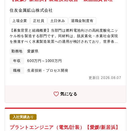
住友金属鉱山株式会社
上場企業
正社員
土日休み
退職金制度有
【募集背景と組織概要】当部門は燃料電池向けの高純度酸化ニッ
ケル粉を製造する部門です。同材料は、脱炭素化・水素社会実現
を推進すべく水素製造装置への適用が検討されており、世界各地
で実証・商用化検討が進められています。これまで燃料電池市場
勤務地
愛媛県
は大きくありませんでしたが、分散電源として注目されており、
今後の拡大が期待される分野です。当社の酸化ニッケル粉事業
年収
600万円～1000万円
は、現在の製造工場で技術を磨きつつ、高純度・粒子制御・安定
供給などの強みを活かして顧客要望に応え、今後の拡大に備えて
職種
生産技術・プロセス開発
います。本求人では製造工場を運営しながら、今後の事業拡大に
更新日 2026.08.07
向けて行動できる人材を求めています。【お任せしたい業務・業
務内容】酸化ニッケル粉生産職場の技術・品管の統括業務を担当
していただきます。上司（職場全体のマネージャー）をサポート
気になる
し、酸化ニッケル粉の製造技術改善、製品品質管理（内部外部の
品質案件対応を含む）を行うことが業務です。技術・品管スタッ
フは2名です。現在は職場全体のマネージャーが統括しています
が、入社後はマネージャーの下で2名を統括する役割となります。
入社実績あり
また、経験に合わせて、生産管理を含めた職場全体の統括者（管
理社員）の役割へとステップアップしていくことも想定しており
プラントエンジニア（電気/計装）【愛媛/新居浜】
ます。工場稼働は24時間ですが、土日は休止が基本です。現状は1