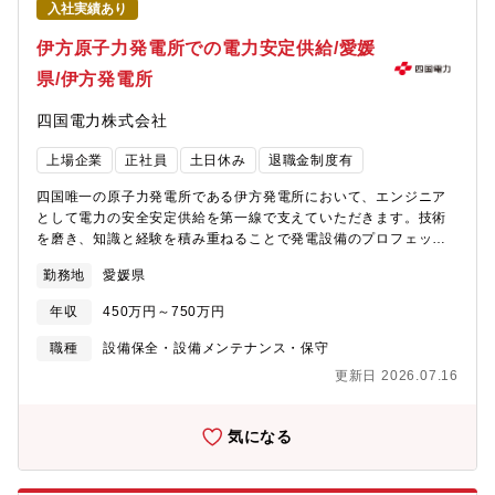
4500名を超える施工従事者がいます。完全子会社で工事、且つ監
入社実績あり
督を配置できる体制を確立しています。■積水ハウス会施工に関わ
伊方原子力発電所での電力安定供給/愛媛
るグループ会社や施工協力店によって構成される「積水ハウス
会」を組織し、施工技術の向上や労働環境の整備など、意見を出
県/伊方発電所
し合い、協力しながら取り組んでいます。※2858社所属していま
す。【効率的な働き方への取り組み】■自社工場出荷材で効率UP
四国電力株式会社
ほとんどの資材は自社工場から出荷されるため、担当者の発注作
業・荷受け減につながります。■デジタル化による高効率な業務
上場企業
正社員
土日休み
退職金制度有
CAD－積算(部材拾)－工場生産が連動しているため、ミスが少な
く合理化された業務内容です。施工図作成や原価管理が不要で、
四国唯一の原子力発電所である伊方発電所において、エンジニア
お客様との接点に重きをおくことが可能です。★ルーティンワー
として電力の安全安定供給を第一線で支えていただきます。技術
クや決まったものを合理化することで工場出荷材以外の部材使用
を磨き、知識と経験を積み重ねることで発電設備のプロフェッシ
時や難しいおさまり、外構計画などを丁寧に対応できることが面
ョナルを目指していただけるポジションです。入社後はOJTを通
勤務地
愛媛県
白みの一つです。
じて業務に必要な知識と技能を身に着けていただくとともに、伊
方発電所の運転・保守業務に必要な専門知識・技能習得のため、
年収
450万円～750万円
同社保有の研修施設である原子力保安研修所(松山市)で研修をご準
備しておりますのでご安心ください。【入社時の想定している具
職種
設備保全・設備メンテナンス・保守
体的な業務内容】〇発電所の運転、電気・機械設備の保守・点検
更新日 2026.07.16
〇原子燃料、炉心管理の業務〇安全対策工事や各種保全工事の計
画〇放射線管理等の業務 などキャリアアップの過程では、原子
力本部・原子力保安研修所(ともに松山市)・本店(高松市)等で経験
気になる
を積んでいただく可能性もあります。経験の幅を広げるため、関
係会社・団体等に出向する可能性もあります。