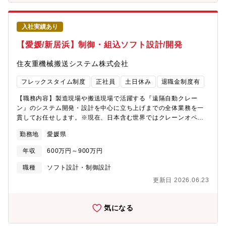
入社実績あり
【愛媛/新居浜】制御・組込ソフト設計/開発
住友重機械搬送システム株式会社
フレックスタイム制度
正社員
土日休み
退職金制度有
【職務内容】製造現場や搬送現場で活躍する『遠隔自動クレー
ン』のシステム開発・設計を中心に立ち上げまでの全体業務を一
貫してお任せします。※現在、日本含む世界ではクレーンオペレ
ーターの人材不足が深刻化していることを背景に、クレーンに乗
勤務地
愛媛県
って操作するのではなく、「遠隔で操作・自動化する」ニーズが
急増しています。※当社のクレーンは国内外で約5300台のクレー
年収
600万円～900万円
ンが活躍しています。住友重機械グループの安定した基盤と、最
新のセンシング・アルゴリズム技術を駆使し、日本経済の血流で
職種
ソフト設計・制御設計
ある搬送現場及び製造現場を支える次世代インフラを構築してい
更新日 2026.06.23
ただきます。【キャリアパス】制御、組込み領域のスペシャリス
トとして遠隔自動化システムの技術リードなどに従事。一方で大
型案件の中核エンジニアとして組織拡大に伴うマネジメントポジ
気になる
ションも、ご志向に応じて目指していただけます。【魅力】■大型
クレーン分野では日本トップシェア。日本を代表するメーカーと