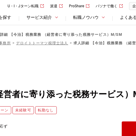
U・I・Jターン転職
派遣
ProShare
パソナで働く
企
を探す
サービス紹介
転職ノウハウ
よくあ
詳細 【今治】税務業務 （経営者に寄り添った税務サービス）M/SM
事務所
デロイトトーマツ税理士法人
求人詳細 【今治】税務業務 （経
経営者に寄り添った税務サービス）M
ターン
未経験可
転勤なし
応ず