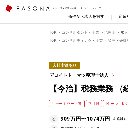
ハイクラス転職エージェント「パソナキャリア」
条件から求人を探す
企業
TOP
コンサルタント・士業
税理士
求人
TOP
コンサルティング・士業
税理・会計
入社実績あり
デロイトトーマツ税理士法人
【今治】税務業務 （
リモートワーク可
正社員
Iターン・U
909万円〜1074万円
※経験に