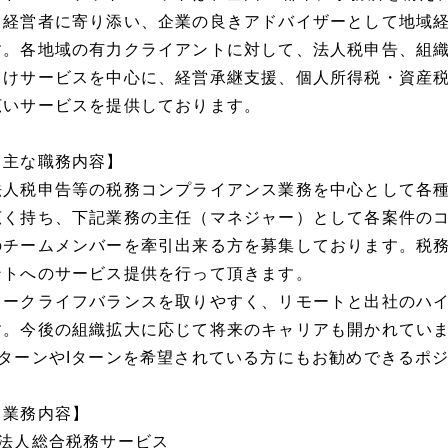
て経営者に寄り添い、企業の良きアドバイザーとして地域
す。各地域の有力クライアントに対して、法人税申告、組
向けサービスを中心に、経営承継支援、個人所得税・資産
広いサービスを提供しております。
【主な職務内容】
法人税申告等の税務コンプライアンス業務を中心として各
広く持ち、下記業務の主任（マネジャー）として各案件の
のチームメンバーを牽引出来る方を募集しております。税
ントへのサービス提供を行って頂きます。
ワークライフバランスを取りやすく、リモートと出社のハ
す。今後の組織拡大に応じて将来のキャリアも開かれてい
UターンやIターンを希望されている方にもお勧めできるポ
【業務内容】
■法人総合税務サービス