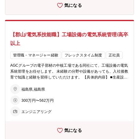
気になる
数年サイクルで商品開発・改善に取り組む必要があります。 ・常によ
り良いモノを生み出す為に変える事、改善する事を仕事の原点に置
き、組織の枠を超えたチームで取り組み、着実に成果に繋げていく事
を目指しています。
【郡山/電気系技能職】工場設備の電気系統管理/高卒
以上
管理職・マネージャー経験
フレックスタイム制度
正社員
AGCグループの電子部材の中核工場である同社にて、工場設備の電気
系統管理をお任せします。 未経験の分野や設備があっても、入社後教
育で知識と経験を習得していただけます。 【具体的内容】 ■生産設備
や受変電設備の点検やメンテナンス作業、改善業務 ■改善業務は、制
御回路・制御盤作成等を含みます。 ■メンテナンスや改善業務内容に
福島県,福島県
よっては、外注工事管理等も対応いただきます。 ※メンテナンスを行
300万円〜562万円
う際には、設備内での作業のみで、建物への改変等は行いません。
【働き方】 フレックスタイム制で、柔軟な勤務体制となっています。
エンジニアリング
※配属先…郡山本社または本宮事業所(ご希望・ご経験に応じて配属決
定) 【同社の特徴】 ・同社では、ライフサイクルが短い電子部材を扱
っている為、数年サイクルで商品開発・改善に取り組む必要がありま
気になる
す。 ・常により良いモノを生み出す為に変える事、改善する事を仕事
の原点に置き、組織の枠を超えたチームで取り組み、着実に成果に繋