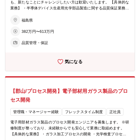
も、新たなことにチャレンジしたい方は歓迎いたします。 【具体的な
業務】 ・半導体デバイス生産用光学部品製造に関する品質保証業務
・QMS運用改善や出荷データ作成業務 等 【働き方】 フレックスタ
イム制で、柔軟な勤務体制となっています。 ※配属先…本宮事業所
福島県
【同社の特徴】 ・同社では、ライフサイクルが短い電子部材を扱って
382万円〜613万円
いる為、数年サイクルで商品開発・改善に取り組む必要があります。
・常により良いモノを生み出す為に変える事、改善する事を仕事の原
品質管理・保証
点に置き、組織の枠を超えたチームで取り組み、着実に成果に繋げて
いく事を目指しています。
気になる
【郡山/プロセス開発】電子部材用ガラス製品のプロ
セス開発
管理職・マネージャー経験
フレックスタイム制度
正社員
電子用部材ガラス製品のプロセス開発エンジニアを募集します。 ※研
修制度が整っており、未経験からでも安心して業務に取組めます。
【具体的な業務】 ・ガラス加工プロセスの開発 ・光学検査プロセス