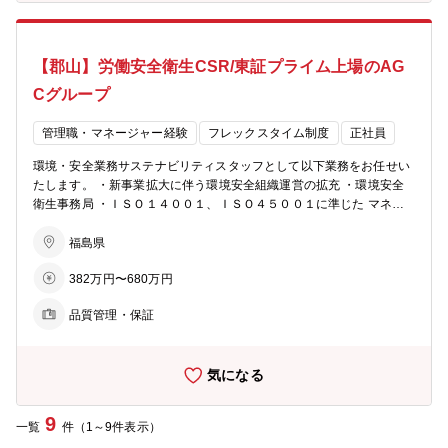
げていく事を目指しています。
【郡山】労働安全衛生CSR/東証プライム上場のAG
Cグループ
管理職・マネージャー経験
フレックスタイム制度
正社員
環境・安全業務サステナビリティスタッフとして以下業務をお任せい
たします。 ・新事業拡大に伴う環境安全組織運営の拡充 ・環境安全
衛生事務局 ・ＩＳＯ１４００１、ＩＳＯ４５００１に準じた マネジ
メントシステムの運営 ・環境安全衛生活動の推進（リスクマネジメン
ト、省エネ、 ＳＤＧＳ、コンプライアンス、排水管理等） 【働き
福島県
方】 ・年間休日123日、残業月20h程度 ・有給消化率7割以上 ・平均
382万円〜680万円
勤続年数（男性：11.6年、女性：11.5年） ・在宅勤務月4回まで可能
【同社の特徴】 ・同社では、ライフサイクルが短い電子部材を扱って
品質管理・保証
いる為、数年サイクルで商品開発・改善に取り組む必要があります。
・常により良いモノを生み出す為に変える事、改善する事を仕事の原
点に置き、組織の枠を超えたチームで取り組み、着実に成果に繋げて
気になる
いく事を目指しています。
9
一覧
件（1～9件表示）