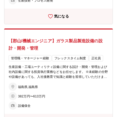
生産技術・プロセス開発
フレックスタイム制で、柔軟な勤務体制となっています。 【同社の特
徴】 ・同社では、ライフサイクルが短い電子部材を扱っている為、数
年サイクルで商品開発・改善に取り組む必要があります。 ・常により
気になる
良いモノを生み出す為に変える事、改善する事を仕事の原点に置き、
組織の枠を超えたチームで取り組み、着実に成果に繋げていく事を目
指しています。
【郡山/機械エンジニア】ガラス製品製造設備の設
計・開発・管理
管理職・マネージャー経験
フレックスタイム制度
正社員
生産設備・工場ユーティリティ設備に関する設計・開発・管理および
社内設備に関する投資執行業務などをお任せします。 ※未経験の分野
や設備があっても、入社後教育で知識と経験を習得していただけま
す。 【具体的な業務】 ・ガラス製品の搬送や装置セット、成形や加
工を行う設備などの設計 ・開発・管理 ・空調や圧縮空気、冷却水な
福島県,福島県
どの生産設備に使用するインフラ関連の設計検討 等 ※老朽設備更新
382万円〜613万円
および新規設備導入に関し、仕様検討や設計、工程・調達・工事管理
といったエンジニアリング業務も対応いただきます。 【働き方】 フ
設備保全
レックスタイム制で、柔軟な勤務体制となっています。 ※配属先…郡
山本社または本宮事業所(ご希望・ご経験に応じて配属決定) 【同社の
特徴】 ・同社では、ライフサイクルが短い電子部材を扱っている為、