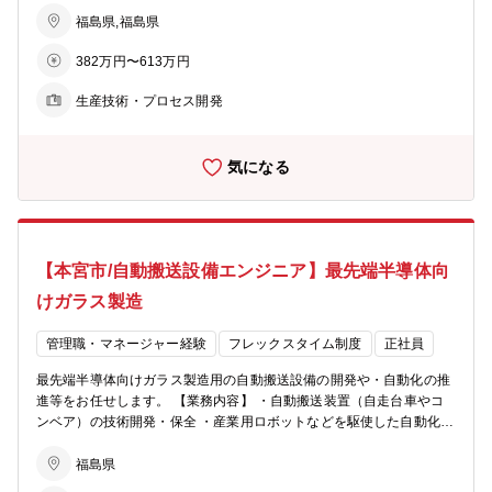
の開発 ・歩留改善のための要因解析とその解決策の立案 等 【働き
方】 フレックスタイム制で、柔軟な勤務体制となっています。 ※配
福島県,福島県
属先…光デバイス部 PM開発グループ（11名） 【同社の特徴】 ・同
382万円〜613万円
社では、ライフサイクルが短い電子部材を扱っている為、数年サイク
ルで商品開発・改善に取り組む必要があります。 ・常により良いモノ
生産技術・プロセス開発
を生み出す為に変える事、改善する事を仕事の原点に置き、組織の枠
を超えたチームで取り組み、着実に成果に繋げていく事を目指してい
ます。
気になる
【本宮市/自動搬送設備エンジニア】最先端半導体向
けガラス製造
管理職・マネージャー経験
フレックスタイム制度
正社員
最先端半導体向けガラス製造用の自動搬送設備の開発や・自動化の推
進等をお任せします。 【業務内容】 ・自動搬送装置（自走台車やコ
ンベア）の技術開発・保全 ・産業用ロボットなどを駆使した自動化の
推進 【ポイント】 ・先輩社員のフォローも充実、積極的に学べる環
境があります。 ・皆さんのアイディアを活かして自動搬送設備を開
福島県
発・導入し、搬送エリアを一緒に拡大していきましょう！ 【働き方】