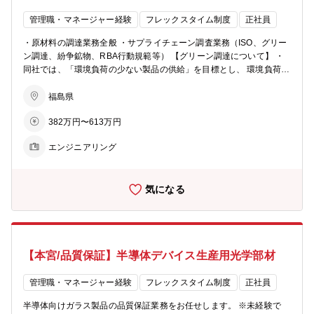
管理職・マネージャー経験
フレックスタイム制度
正社員
・原材料の調達業務全般 ・サプライチェーン調査業務（ISO、グリー
ン調達、紛争鉱物、RBA行動規範等） 【グリーン調達について】 ・
同社では、「環境負荷の少ない製品の供給」を目標とし、 環境負荷低
減製品(環境に配慮した製品)の調達を進めています。 ・「グリーン調
達基準」を定めており、その基準に則った調達を進めていただきま
福島県
す。 【働き方】 フレックスタイム制で、柔軟な勤務体制となってい
382万円〜613万円
ます。 ※配属先…本社調達部門 【同社の特徴】 ・同社では、ライフ
サイクルが短い電子部材を扱っている為、数年サイクルで商品開発・
エンジニアリング
改善に取り組む必要があります。 ・常により良いモノを生み出す為に
変える事、改善する事を仕事の原点に置き、組織の枠を超えたチーム
で取り組み、着実に成果に繋げていく事を目指しています。
気になる
【本宮/品質保証】半導体デバイス生産用光学部材
管理職・マネージャー経験
フレックスタイム制度
正社員
半導体向けガラス製品の品質保証業務をお任せします。 ※未経験で