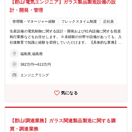
【郡山/電気エンジニア】ガラス製品製造設備の設
計・開発・管理
管理職・マネージャー経験
フレックスタイム制度
正社員
生産設備の電気制御に関する設計・開発および社内設備に関する投資
執行業務などをお任せします。 ※未経験の分野や設備があっても、入
社後教育で知識と経験を習得していただけます。 【具体的な業務】
・設備の電気担当として制御盤などの回路設計、制御ソフトの基本設
計を行い、ベンダーへ製作依頼し調達、社内での装置立上げを一気通
福島県,福島県
貫で行います。 ・更新装置/購入装置の電気仕様検討、装置への配線
382万円〜613万円
工事に関する仕様検討や調達 ・工程管理といった、エンジニアリング
業務を行います。 ・IoTを用いた生産設備のデータ収集や、その活用
エンジニアリング
にも力を入れており、上記業務に対し最新機器を活用し、DX化を推
進します。 【働き方】 フレックスタイム制で、柔軟な勤務体制とな
っています。 ※配属先…郡山本社または本宮事業所(ご希望・ご経験
気になる
に応じて配属決定) 【同社の特徴】 ・同社では、ライフサイクルが短
い電子部材を扱っている為、数年サイクルで商品開発・改善に取り組
む必要があります。 ・常により良いモノを生み出す為に変える事、改
善する事を仕事の原点に置き、組織の枠を超えたチームで取り組み、
着実に成果に繋げていく事を目指しています。
【郡山/調達業務】ガラス関連製品製造に関する購
買・調達業務