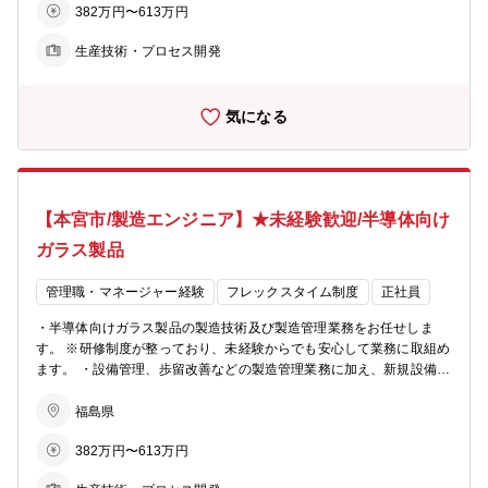
382万円〜613万円
フレックスタイム制で、柔軟な勤務体制となっています。 【同社の特
徴】 ・同社では、ライフサイクルが短い電子部材を扱っている為、数
生産技術・プロセス開発
年サイクルで商品開発・改善に取り組む必要があります。 ・常により
良いモノを生み出す為に変える事、改善する事を仕事の原点に置き、
組織の枠を超えたチームで取り組み、着実に成果に繋げていく事を目
気になる
指しています。
【本宮市/製造エンジニア】★未経験歓迎/半導体向け
ガラス製品
管理職・マネージャー経験
フレックスタイム制度
正社員
・半導体向けガラス製品の製造技術及び製造管理業務をお任せしま
す。 ※研修制度が整っており、未経験からでも安心して業務に取組め
ます。 ・設備管理、歩留改善などの製造管理業務に加え、新規設備及
び新規プロセス立上げもお任せします。 【同社の魅力】 同社は、AG
Cグループのエレクトロニクス製品の主要拠点として、最先端の技術
福島県
を駆使しながら世界に通用する品質の製品を作り続けています。 AGC
382万円〜613万円
グループとしての注力分野でもあるエレクトロニクス領域で、ゼロか
らエンジニアとしてのキャリアを積むことができます。 【働き方】