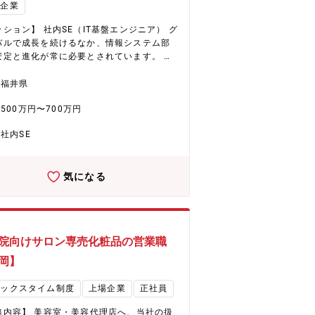
場企業
ルといった高付加価値製品に注力していま
低収益製品からのシフトを進め、経営資源
ション】 社内SE（IT基盤エンジニア） グ
HD領域へ集中的に配分。さらに、中国から
バルで成長を続けるなか、情報システム部
争力ある素材調達を通じ、革新的な製品と
安定と進化が常に必要とされています。 組
スの提供を目指しています。 ★ヘアケア
化のため、将来的に部門の中心人物となっ
で国内外に拡大する化粧品事業 同社は化粧
活躍いただける方を募集しております。
福井県
業は、ヘアケア剤を中心に成長を続けてい
業務内容】 ■ グローバルIT／セキュリテ
。国内市場でのシェア拡大と海外展開の加
500万円〜700万円
策定および運用推進 ・国内外グループ
より、さらなる成長が期待されています。
・海外拠点を含むグローバル共通のIT・セ
キャパシティの拡大や効率化を通じ、事業
社内SE
ィ標準の策定・浸透 ・海外拠点のIT環
基盤の大幅な改善に取り組むほか、営業力
キュリティ状況の可視化・統制 ・各国の
ジタルマーケティングの強化も進行中。ま
・規制（GDPR、各国個人情報保護法、デー
2027年には福井に新工場が稼働予定で、次
気になる
ーカライゼーション要件等）に対応したガ
製品の生産体制を強化し、さらなる事業成
外拠点担当者・国内外ベンダ
目指します。
の折衝、グローバルプロジェクトの推進 ■
ド／インフラの設計・構築・運用 ・AWS
zureを中心としたクラウドインフラの設計・
院向けサロン専売化粧品の営業職
ステム基盤（オンプレ／ク
ドハイブリッド環境）の安定運用と最適化
岡】
トワークおよびID管理（Entra ID等）の
ステム・業務システムのイ
レックスタイム制度
上場企業
正社員
移行・モダナイゼーション ■ 情報セキュ
般の企画・実装・運用 ・全社・グロー
務内容】 美容室・美容代理店へ、当社の扱