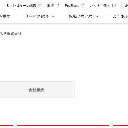
U・I・Jターン転職
派遣
ProShare
パソナで働く
企
を探す
サービス紹介
転職ノウハウ
よくあ
化学株式会社
会社概要