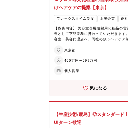
マネジメント、人材育成等の企画 ・グルー
けヘアケアの提案【東京】
社への事業部方針の周知及び進捗管理 ・事
戦略、組織機能強化策（横軸）の企画と推
フレックスタイム制度
上場企業
正
【勤務地について】 福井本社への配属とな
すが、将来的に海外赴任の可能性がありま
【職務内容】 美容室専用頭髪用化粧品の営
【企業・魅力について】 ★EHD集中戦略で
当として下記業務に携わっていただきます。 
を創造（化学品事業） 同社は環境（Enviro
容室・美容代理店へ、同社の扱うヘアケア
nt）、健康（Health）、デジタル（Digita
の使い方や商品説明、技術講習講師、定期
軸としたEHD集中戦略を推進。具体的には
ロー訪問を対応いただきます。 その他、社
東京都
ッ素フリー撥水剤や環境対応型染色助剤、
の教育ツール施策の立案や、動画コンテン
ウレタン、半導体加工用ケミカルといった
400万円〜599万円
作成なども発生します。営業部・営業企画
加価値製品に注力しています。低収益製品
ブランド統括部など幅広い部署と連携・協
のシフトを進め、経営資源をEHD領域へ集
個人営業
た活動となります。 【勤務地補足】 グループ会
に配分。さらに、中国からの競争力ある素
社「イーラル株式会社」への出向です。 ・
達を通じ、革新的な製品とサービスの提供
社：東京都港区南青山5-11-14 H＆M南青
指しています。 ★ヘアケア分野で国内外に拡大
気になる
ST-B1F ・事業内容・化粧品、医薬部外品
する化粧品事業 同社は化粧品事業は、ヘア
売、美容サロンにおける技術教育 【取扱製品】
剤を中心に成長を続けています。国内市場
(1)ヘアケア剤(2)カラー剤(3)スタイリング剤
シェア拡大と海外展開の加速により、さら
パーマ剤 同社の美容サロン向けプロフェッ
成長が期待されています。生産キャパシテ
ナル用頭髪化粧品のブランドが「デミ コス
拡大や効率化を通じ、事業収益基盤の大幅
【生産技術/鹿島】◎スタンダード上
ィクス」です。 「お客様の髪の健康と美し
善に取り組むほか、営業力とデジタルマー
追及」をテーマに、さまざまな画期的製品
UIターン歓迎
ィングの強化も進行中。また、2027年には
み出してきました。 デミ毛髪科学研究所の