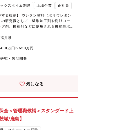
ルといった高付加価値製品に注力していま
レックスタイム制度
上場企業
正社員
低収益製品からのシフトを進め、経営資源
HD領域へ集中的に配分。さらに、中国から
待する役割】 ウレタン材料（ポリウレタン
争力ある素材調達を通じ、革新的な製品と
）の研究職として、繊維加工剤や樹脂コー
スの提供を目指しています。 ★ヘアケア
ング剤、接着剤などに使用される機能性ポ
で国内外に拡大する化粧品事業 同社は化粧
ーの設計・評価・応用研究を行っていただ
業は、ヘアケア剤を中心に成長を続けてい
す。 耐久性や柔軟性、環境適合性といった
福井県
。国内市場でのシェア拡大と海外展開の加
の本質的な性能を見極め、用途開発や処方
より、さらなる成長が期待されています。
400万円〜650万円
につなげていく研究開発の中核を担ってい
キャパシティの拡大や効率化を通じ、事業
務内容】 ・水性ポリウレタン
基盤の大幅な改善に取り組むほか、営業力
研究・製品開発
戦略に基づく開発（合成、分析、評価、解
ジタルマーケティングの強化も進行中。ま
及び、製造工業化 ・特許などの知財調査、
2027年には福井に新工場が稼働予定で、次
 ・新規顧客開拓にむけた基礎技術、プロト
製品の生産体制を強化し、さらなる事業成
【配属先】 界面科学研究所 商
目指します。
研究部 繊維開発グループ 【企業・魅力
気になる
いて】 ★EHD集中戦略で未来を創造（化学
） 同社は環境（Environment）、健康
alth）、デジタル（Digital）を軸としたE
集中戦略を推進。具体的には、フッ素フリー
剤や環境対応型染色助剤、水系ウレタン、
保全＜管理職候補＞スタンダード上
体加工用ケミカルといった高付加価値製品
茨城/鹿島】
力しています。低収益製品からのシフトを
、経営資源をEHD領域へ集中的に配分。さ