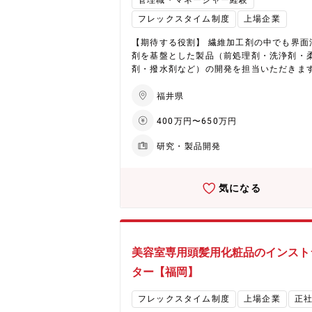
管理職・マネージャー経験
進行中。また、2027年には福井に新工場が
をEHD領域へ集中的に配分。さらに、中国
予定で、次世代製品の生産体制を強化し、
の競争力ある素材調達を通じ、革新的な製
フレックスタイム制度
上場企業
なる事業成長を目指します。
サービスの提供を目指しています。 ★ヘアケア
分野で国内外に拡大する化粧品事業 同社は
【期待する役割】 繊維加工剤の中でも界面
品事業は、ヘアケア剤を中心に成長を続け
剤を基盤とした製品（前処理剤・洗浄剤・
ます。国内市場でのシェア拡大と海外展開
剤・撥水剤など）の開発を担当いただきま
速により、さらなる成長が期待されていま
界面制御技術を応用し、繊維の風合いや機
生産キャパシティの拡大や効率化を通じ、
性、環境対応性を向上させる製品開発を行
福井県
収益基盤の大幅な改善に取り組むほか、営
す。 【職務内容】 ・界面活性剤ならびに界面活
400万円〜650万円
とデジタルマーケティングの強化も進行中
性剤を用いた薬剤処方の研究開発（合成、
た、2027年には福井に新工場が稼働予定で
析、処方、性能評価） ・海外子会社の研究
研究・製品開発
世代製品の生産体制を強化し、さらなる事
との技術情報交換、技術支援。 ・メインは
長を目指します。
の製造工程で使用する工程薬剤の開発。 
発する為に化合物の調査、合成、特許等知
気になる
連業務。 【配属先】 界面科学研究所 先端技術
研究部 【企業・魅力について】 ★EHD集中戦略
で未来を創造（化学品事業） 同社は環境（En
onment）、健康（Health）、デジタル（Di
al）を軸としたEHD集中戦略を推進。具体
美容室専用頭髪用化粧品のインスト
は、フッ素フリー撥水剤や環境対応型染色
剤、水系ウレタン、半導体加工用ケミカル
ター【福岡】
った高付加価値製品に注力しています。低
製品からのシフトを進め、経営資源をEHD
フレックスタイム制度
上場企業
正
へ集中的に配分。さらに、中国からの競争