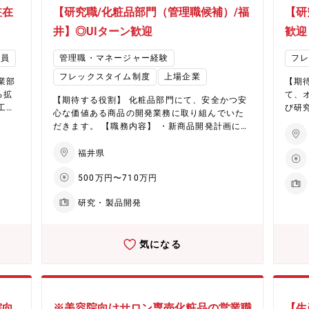
al）を軸としたEHD集中戦略を推進。具体的に
提供を目指
駐在
【研究職/化粧品部門（管理職候補）/福
【研
同社は
は、フッ素フリー撥水剤や環境対応型染色助
外に
、デジ
剤、水系ウレタン、半導体加工用ケミカルとい
井】◎UIターン歓迎
歓迎
ヘア
推
った高付加価値製品に注力しています。低収益
市場
境対
製品からのシフトを進め、経営資源をEHD領域
社員
管理職・マネージャー経験
フ
さら
用ケ
へ集中的に配分。さらに、中国からの競争力あ
シテ
フレックスタイム制度
上場企業
いま
る素材調達を通じ、革新的な製品とサービスの
業部
【期
大幅
資源
提供を目指しています。 ★ヘアケア分野で国内
る拡
て、
【期待する役割】 化粧品部門にて、安全かつ安
マー
から
外に拡大する化粧品事業 同社は化粧品事業は、
工用
び研
心な価値ある商品の開発業務に取り組んでいた
には
品と
ヘアケア剤を中心に成長を続けています。国内
製品
や、
だきます。 【職務内容】 ・新商品開発計画に則
生産
市場でのシェア拡大と海外展開の加速により、
開
イプ
った開発スケジュールの管理 ・テーマに沿った
ます
化粧
さらなる成長が期待されています。生産キャパ
する
ョン
新商品の開発 ・サロンモニターの実施による機
福井県
てい
シティの拡大や効率化を通じ、事業収益基盤の
ーショ
能性・使用性の評価 ・マニュアル、プレゼン資
の加
大幅な改善に取り組むほか、営業力とデジタル
伝達
内容
500万円〜710万円
料等における商品情報の提供 ・新商品の品質規
す。
マーケティングの強化も進行中。また、2027年
リン
属とな
格の設定及び原料の選定 ・商品設計の妥当性確
事業
には福井に新工場が稼働予定で、次世代製品の
イプ
知的
研究・製品開発
認及び製品化検証 ・製品データベースのメンテ
業力
生産体制を強化し、さらなる事業成長を目指し
部に
開発
ナンス ・特許等の知的財産権調査及び取得 ・新
。ま
ます。
底会
材開
規化学物質調査及び登録 【企業・魅力につい
、次
推進
複合
気になる
て】 ★EHD集中戦略で未来を創造（化学品事
業成
の新
【企
業） 同社は環境（Environment）、健康（Heal
 ・
を創造
th）、デジタル（Digital）を軸としたEHD集中
・bl
nt）
戦略を推進。具体的には、フッ素フリー撥水剤
上記
軸と
や環境対応型染色助剤、水系ウレタン、半導体
ッ素
院向
※美容院向けサロン専売化粧品の営業職
【生