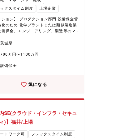
理職・マネージャー経験
、中国からの競争力ある素材調達を通じ、
的な製品とサービスの提供を目指していま
レックスタイム制度
上場企業
 同社は化粧品事業は、ヘアケア剤を中心に
ッション】 プロダクション部門 設備保全管
を続けています。国内市場でのシェア拡大
強化のため 化学プラントまたは類似製造業
外展開の加速により、さらなる成長が期待
設備保全、エンジニアリング、製造等のマ
ています。生産キャパシティの拡大や効率
ョン】 プロダクション部
通じ、事業収益基盤の大幅な改善に取り組
技術部 保全ポジション ※基本的に管理職
茨城県
か、営業力とデジタルマーケティングの強
を考えております。 【主な業務内容】
700万円〜1100万円
進行中。また、2027年には福井に新工場が
国内（鯖江工場・鹿島工場）の設備保全統
予定で、次世代製品の生産体制を強化し、
ネジメント ・設備保全の中期計画・年度計
設備保全
なる事業成長を目指します。
策定（更新投資、予防保全、スペアパーツ
） ・保全KPI（保全費用、予防保全率）の
・モニタリング・改善 ・法令対応（高圧ガ
気になる
危険物、消防、電気主任技術者選任）と監
応 ・外注業者の選定・管理、コスト削減と
確保 ・保全標準化（手順書、点検項目）、
育成（技能認定、資格取得支援） ・その
務 【企業・魅力について】 ★E
内SE(クラウド・インフラ・セキュ
集中戦略で未来を創造（化学品事業） 同社は
Environment）、健康（Health）、デジ
ィ)】福井/上場
Digital）を軸としたEHD集中戦略を推
具体的には、フッ素フリー撥水剤や環境対
モートワーク可
フレックスタイム制度
染色助剤、水系ウレタン、半導体加工用ケ