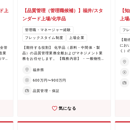
ド上
【品質管理（管理職候補）】福井/スタ
【知
ンダード上場/化学品
上場
管理職・マネージャー経験
フ
フレックスタイム制度
上場企業
【期
にお
保全管
【期待する役割】 化学品（原料・中間体・製
く）
造業
品）の品質管理業務全般およびマネジメント業
知的
のマ
務をお任せします。 【職務内容】 ・一般物性検
ョンに
査 ・製造工程における品質検査 ・分析機器を用
内容
理職
いた各種分析および機器メンテナンス ・検査成
福井県
応、
績書の作成・発行 ・品質データの統計解析・管
用 【企業・魅力について】 ★EHD集中戦略で未
600万円〜900万円
全統
理 ・品質規格の設定・見直し ・安定性試験の計
来を創
度計
画および実施 ・メンバーのマネジメント（進捗
men
品質管理・保証
ーツ
管理・育成 等） 【求める人物像】 ・デスクワ
l）
）の
ークが主なため、集中力の高い人 ・資料作成の
は、
圧ガ
確認作業など細かな作業が多いため、真面目で
剤、
気になる
と監
誠実な方 ・化粧品に興味がある方 ・長期勤務希
った
減と
望の方 【企業・魅力について】 ★EHD集中戦略
製品
）、
で未来を創造（化学品事業） 同社は環境（Envir
へ集
の
onment）、健康（Health）、デジタル（Digit
る素