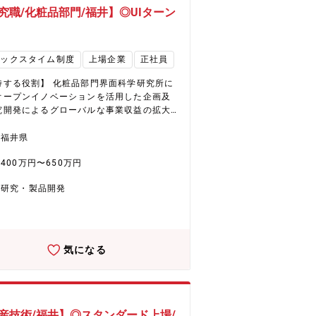
しています。 ★ヘアケア分野で国内
究職/化粧品部門/福井】◎UIターン
拡大する化粧品事業 同社は化粧品事業は、
ケア剤を中心に成長を続けています。国内
でのシェア拡大と海外展開の加速により、
レックスタイム制度
上場企業
正社員
なる成長が期待されています。生産キャパ
ィの拡大や効率化を通じ、事業収益基盤の
待する役割】 化粧品部門界面科学研究所に
な改善に取り組むほか、営業力とデジタル
オープンイノベーションを活用した企画及
ケティングの強化も進行中。また、2027年
究開発によるグローバルな事業収益の拡大
福井に新工場が稼働予定で、次世代製品の
研究開発におけるゾーンマネジメントとパ
体制を強化し、さらなる事業成長を目指し
ライン管理の活用推進及びコミュニケーシ
福井県
。
の活性化による速やかで絶え間ないイノベ
400万円〜650万円
ンの湧出を担っていただきます。 【職務
】 ご経験や専攻分野に応じて以下部署へ配
研究・製品開発
ります。 ・CTO室 ・研究開発推進部 ・
財産戦略部 ・商品開発研究部 ・繊維化学品
 ・クリーニング&メディカル開発 ・機能素
発複合高分子材料研究 ・先端技術研究部 ・
高分子材料研究 ・先端材料研究 ・分析研究
気になる
業・魅力について】 ★EHD集中戦略で未来
（化学品事業） 同社は環境（Environme
、健康（Health）、デジタル（Digital）を
したEHD集中戦略を推進。具体的には、フ
フリー撥水剤や環境対応型染色助剤、水系
産技術/福井】◎スタンダード上場/