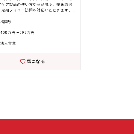
のセキュリティポリシー・ガイドラインの
アケア製品の使い方や商品説明、技術講習
イント（EDR／XDR）、
、定期フォロー訪問を対応いただきます。
ル、ネットワーク等のセキュリティ製品の
他、社内での教育ツール施策の立案や、動
ラストアーキテクチャの設
ンテンツの作成なども発生します。営業
福岡県
活用したログ監視・脅
営業企画部・ブランド統括部など幅広い部
知、CSIRTによるインシデント対応体制の
400万円〜599万円
携・協力した活動となります。 【配属
運用（グローバル拠点含む） ・脆弱性管
粧品部門 営業統括本部 【企業・魅力に
ペネトレーションテスト、セキュリティ監
法人営業
て】 ★EHD集中戦略で未来を創造（化学品
特権ID管
 同社は環境（Environment）、健康（H
素認証）の運用高度化 ・工場・OT／Io
th）、デジタル（Digital）を軸としたEHD
セキュリティ対策 ・サプライチェーン
気になる
戦略を推進。具体的には、フッ素フリー撥
ュリティ、委託先・関係会社のセキュリテ
や環境対応型染色助剤、水系ウレタン、半
教育・訓練
加工用ケミカルといった高付加価値製品に
型攻撃メール訓練等）の企画・実施 ■ そ
しています。低収益製品からのシフトを進
経営資源をEHD領域へ集中的に配分。さら
よびベンダーマネジメント 【勤務地につ
中国からの競争力ある素材調達を通じ、革
】 ・福井本社以外でのリモート勤務につい
な製品とサービスの提供を目指していま
応相談 ※この場合、定期的(月1回程度)な福
の出張があります。 【配属先】 情報戦
 同社は化粧品事業は、ヘアケア剤を中心に
戦略部 【企業・魅力について】 ★
を続けています。国内市場でのシェア拡大
D集中戦略で未来を創造（化学品事業） 同社
外展開の加速により、さらなる成長が期待
（Environment）、健康（Health）、デ
ています。生産キャパシティの拡大や効率
（Digital）を軸としたEHD集中戦略を推
通じ、事業収益基盤の大幅な改善に取り組