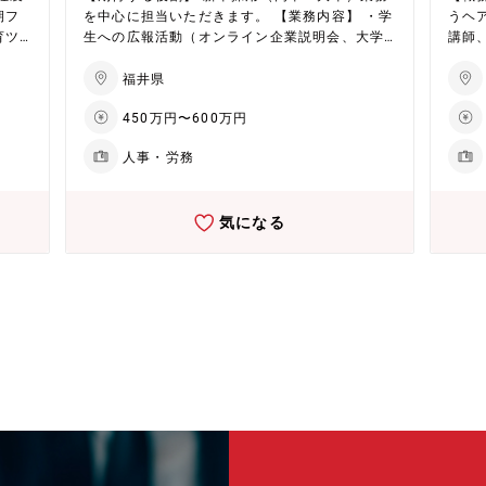
れて
化を通じ、事業収益基盤の大幅な改善に取り組
バル
期フ
を中心に担当いただきます。 【業務内容】 ・学
うヘ
を通
むほか、営業力とデジタルマーケティングの強
策定・運用 ・エンドポ
育ツ
生への広報活動（オンライン企業説明会、大学
講師
ほ
化も進行中。また、2027年には福井に新工場が
メー
など
合同企業説明会のスピーカー） ・インターンシ
その
化も
稼働予定で、次世代製品の生産体制を強化し、
導入・運用 ・ゼロト
。
ップの企画、運営 ・面接官 ・内定者との面談対
画コ
福井県
稼働
さらなる事業成長を目指します。
計・推進 ・SIEM／SOCを
応、入社手続き ・求人票作成、広報コンテンツ
部・
さら
威検
450万円〜600万円
営
の制作 ・採用関連データの分析、改善提案 ・人
署と連
構築・
と連
材紹介会社や求人媒体との折衝、関係構築 ※繁
先】 化
人事・労務
理、
忙期には月2～3回程度、合同企業説明会参加の
つい
査対応 ・ID／アクセス管理（IAM、
スト
ため土日出勤があります。その場合は平日に代
事業）
理、多要
での
休を取得していただきます。 ＜将来的にお任せ
eal
T環境の
気になる
研修
したい業務＞ ・人事制度の企画、運用（評価制
集中
セキ
て
度、報酬制度など） ・人材育成、研修企画 ・組
水剤
ィ統制 ・従業員向けセキュリティ
織開発、人員計画の策定等 ・その他、人事関連
導体
（標的
学品
業務 【配属部署】 管理部門 HRイノベーショ
注力
の他 社内インフラ・セキュリティに関する技術
康（H
ン部 【求める人物像】 ・人事およびバックオフ
め、
選定お
HD
ィス業務全般にキャリアを広げる意欲をお持ち
に、
いて
ー撥
の方 ・フットワークが軽く、コミュニケーショ
新的
ては
、半
ン能力が高い方 ・自律自走のマインドセットを
す。 ★ヘアケア分野で国内外に拡大する化粧品
井本社へ
品に
お持ちの方 【企業・魅力について】 ★EHD集中
事業
略本部 情報
を進
戦略で未来を創造（化学品事業） 同社は環境
成長
EH
さら
（Environment）、健康（Health）、デジタル
と海
は環境
、革
（Digital）を軸としたEHD集中戦略を推進。具
され
ジタル
ま
体的には、フッ素フリー撥水剤や環境対応型染
化を