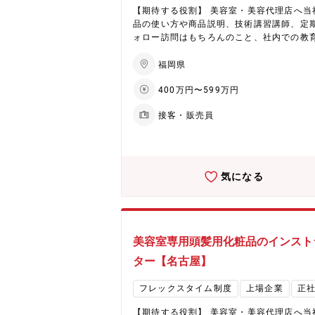
る素材調達を通じ、革新的な製品とサービ
【期待する役割】 美容室・美容代理店へ当
提供を目指しています。 ★ヘアケア分野で国内
品の使い方や商品説明、技術講習講師、定
外に拡大する化粧品事業 同社は化粧品事業
ォロー訪問はもちろんのこと、社内での教
ヘアケア剤を中心に成長を続けています。
ール施策の立案や、動画コンテンツの作成
市場でのシェア拡大と海外展開の加速によ
が主な業務となります
福岡県
さらなる成長が期待されています。生産キ
シティの拡大や効率化を通じ、事業収益基
400万円〜599万円
営業部・
大幅な改善に取り組むほか、営業力とデジ
業企画部・ブランド統括部など幅広い部署
マーケティングの強化も進行中。また、202
接客・販売員
携・協力した活動となります。 【配属先】 化粧
には福井に新工場が稼働予定で、次世代製
品部門 インストラクター部 【企業・魅力につい
生産体制を強化し、さらなる事業成長を目
て】 ★EHD集中戦略で未来を創造（化学品
ます。
業） 同社は環境（Environment）、健康（H
th）、デジタル（Digital）を軸としたEH
気になる
戦略を推進。具体的には、フッ素フリー撥
や環境対応型染色助剤、水系ウレタン、半
加工用ケミカルといった高付加価値製品に
しています。低収益製品からのシフトを進
経営資源をEHD領域へ集中的に配分。さら
美容室専用頭髪用化粧品のインスト
中国からの競争力ある素材調達を通じ、革
ター【名古屋】
な製品とサービスの提供を目指しています。 
ヘアケア分野で国内外に拡大する化粧品事業
フレックスタイム制度
上場企業
正
社は化粧品事業は、ヘアケア剤を中心に成
続けています。国内市場でのシェア拡大と
【期待する役割】 美容室・美容代理店へ当