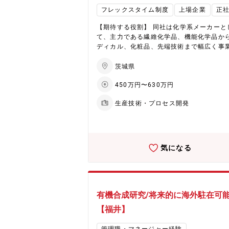
に新工場が稼働予定で、次世代製品の生産
開発力を背景に、髪を傷めないというコン
フレックスタイム制度
上場企業
正
を強化し、さらなる事業成長を目指します
トで、ヘアケア製品からスタイリング剤ま
広くラインアップ。 単にモノの提供にとど
【期待する役割】 同社は化学系メーカーと
ず、美容業界における新しいメニューを提
て、主力である繊維化学品、機能化学品か
ながら、総合的な美容専門メーカーとして
ディカル、化粧品、先端技術まで幅広く事
を歩み続けております。 【企業・魅力につい
開しております。 今回は同社の化学製品の
て】 ★EHD集中戦略で未来を創造（化学品
工程において、新製品の試作検討や、製法
茨城県
業） 同社は環境（Environment）、健康（H
メインに担当いただきます。 【職務内容】 ■新
th）、デジタル（Digital）を軸としたEH
450万円〜630万円
製品の量産化検討 新製品試作の現場立ち
戦略を推進。具体的には、フッ素フリー撥
い、パイロットプラントでの試作、ラボ検
や環境対応型染色助剤、水系ウレタン、半
生産技術・プロセス開発
製法書の作成 ■化学品製造ラインの検討及
加工用ケミカルといった高付加価値製品に
計 新製品の生産のための設備、増産のた
しています。低収益製品からのシフトを進
ライン増設や設備大型化、新規効率化設備
経営資源をEHD領域へ集中的に配分。さら
■既存品の生産効率化の検討 省力化、自
中国からの競争力ある素材調達を通じ、革
化、作業環境向上、CO2削減、MESなどの
気になる
な製品とサービスの提供を目指しています。 
システム構築など 【企業・魅力について】 ★E
ヘアケア分野で国内外に拡大する化粧品事業
HD集中戦略で未来を創造（化学品事業） 
社は化粧品事業は、ヘアケア剤を中心に成
環境（Environment）、健康（Health）
続けています。国内市場でのシェア拡大と
タル（Digital）を軸としたEHD集中戦略を
展開の加速により、さらなる成長が期待さ
進。具体的には、フッ素フリー撥水剤や環
有機合成研究/将来的に海外駐在可
います。生産キャパシティの拡大や効率化
応型染色助剤、水系ウレタン、半導体加工
【福井】
じ、事業収益基盤の大幅な改善に取り組む
ミカルといった高付加価値製品に注力して
か、営業力とデジタルマーケティングの強
す。低収益製品からのシフトを進め、経営