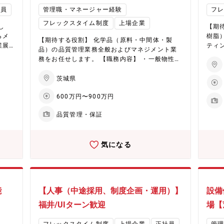
体制
セプ
を生み出してきました。 デミ毛髪科学研究所の
ミカ
社員
管理職・マネージャー経験
フ
。
で幅
研究開発力を背景に、髪を傷めないというコン
す。
フレックスタイム制度
上場企業
まら
セプトで、ヘアケア製品からスタイリング剤ま
をE
し
【期
案し
で幅広くラインアップ。 単にモノの提供にとど
の競
らメ
樹脂
【期待する役割】 化学品（原料・中間体・製
の道
まらず、美容業界における新しいメニューを提
サービ
業展
ティ
品）の品質管理業務全般およびマネジメント業
案しながら、総合的な美容専門メーカーとして
分野
製造
リマ
務をお任せします。 【職務内容】 ・一般物性検
事
の道を歩み続けております。 【企業・魅力につ
品事
開発
きま
査 ・製造工程における品質検査 ・分析機器を用
eal
いて】 ★EHD集中戦略で未来を創造（化学品事
ます
素材
いた各種分析および機器メンテナンス ・検査成
茨城県
D集中
業） 同社は環境（Environment）、健康（Heal
速に
合
提案
績書の作成・発行 ・品質データの統計解析・管
水剤
th）、デジタル（Digital）を軸としたEHD集中
生産
討、
ただきます。 【職
600万円〜900万円
理 ・品質規格の設定・見直し ・安定性試験の計
導体
戦略を推進。具体的には、フッ素フリー撥水剤
収益
び設
販売
画および実施 ・メンバーのマネジメント（進捗
注力
や環境対応型染色助剤、水系ウレタン、半導体
とデ
めの
析）
品質管理・保証
管理・育成 等） 【求める人物像】 ・デスクワ
め、
加工用ケミカルといった高付加価値製品に注力
た、
など
作成
ークが主なため、集中力の高い人 ・資料作成の
に、
しています。低収益製品からのシフトを進め、
世代
動
品の研究、提案 
確認作業など細かな作業が多いため、真面目で
新的
経営資源をEHD領域へ集中的に配分。さらに、
長を
生産
品開発
気になる
誠実な方 ・化粧品に興味がある方 ・長期勤務希
★
中国からの競争力ある素材調達を通じ、革新的
につ
望の方 【企業・魅力について】 ★EHD集中戦略
 同
な製品とサービスの提供を目指しています。 ★
同社は
品事業
で未来を創造（化学品事業） 同社は環境（Envir
長を
ヘアケア分野で国内外に拡大する化粧品事業 同
、デジ
（He
onment）、健康（Health）、デジタル（Digit
海外
社は化粧品事業は、ヘアケア剤を中心に成長を
推
HD
al）を軸としたEHD集中戦略を推進。具体的に
れて
続けています。国内市場でのシェア拡大と海外
境対
撥水
能
【人事（中途採用、制度企画・運用）】
設備
は、フッ素フリー撥水剤や環境対応型染色助
を通
展開の加速により、さらなる成長が期待されて
用ケ
半導
剤、水系ウレタン、半導体加工用ケミカルとい
福井/UIターン歓迎
場【
ほ
います。生産キャパシティの拡大や効率化を通
いま
に注
った高付加価値製品に注力しています。低収益
化も
じ、事業収益基盤の大幅な改善に取り組むほ
資源
進め
製品からのシフトを進め、経営資源をEHD領域