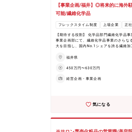
他：上記関連業務 【企業・魅力について】 ★E
【事業企画/福井】◎将来的に海外
HD集中戦略で未来を創造（化学品事業） 
環境（Environment）、健康（Health）
可能/繊維化学品
タル（Digital）を軸としたEHD集中戦略を
進。具体的には、フッ素フリー撥水剤や環
フレックスタイム制度
上場企業
正
応型染色助剤、水系ウレタン、半導体加工
ミカルといった高付加価値製品に注力して
【期待する役割】 化学品部門繊維化学品事
す。低収益製品からのシフトを進め、経営
事業企画部にて、繊維化学品事業のさらな
をEHD領域へ集中的に配分。さらに、中国
大を目指し、国内No.1シェアを誇る繊維加
の競争力ある素材調達を通じ、革新的な製
薬剤を中心に、環境問題解決や高機能付加
サービスの提供を目指しています。 ★ヘアケア
（撥水、難燃、抗ウイルス、消臭など）の
福井県
分野で国内外に拡大する化粧品事業 同社は
発・販売を推進し、グローバル展開を強化
品事業は、ヘアケア剤を中心に成長を続け
450万円〜630万円
役割を担っていただきます。 【職務内容】 ・事
ます。国内市場でのシェア拡大と海外展開
業計画策定、グループ会社への事業部方針
速により、さらなる成長が期待されていま
経営企画・事業企画
及び計画策定 ・事業計画遂行状況のモニタ
生産キャパシティの拡大や効率化を通じ、
グサポート ・現場マネジメントツール（パ
収益基盤の大幅な改善に取り組むほか、営
ライン管理）のIT化、定着の推進。 ・事業
とデジタルマーケティングの強化も進行中
関する会議体の主宰（事業部会議、方針徹
た、2027年には福井に新工場が稼働予定で
議など） ・事業部内プロジェクトの運営・
気になる
世代製品の生産体制を強化し、さらなる事
・新領域事業の企画推進 ・グループ会社へ
長を目指します。
製品情報の発信、拡販に必要なツールの提供
WEB、展示会等プロモーション活動の企画 
uesign、ZDHC、GOTS製品登録、運営 ・
関連業務 【ミッション】 ・事業戦略策定、計画
※サロン専売化粧品の営業職/美容