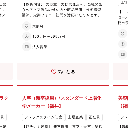
と海外展開の加速により、さらなる成長が期待
上
スの
ミカ
社製
【職務内容】 美容室・美容代理店へ、当社の扱
されています。生産キャパシティの拡大や効率
す。
期フ
うヘアケア製品の使い方や商品説明、技術講習
化を通じ、事業収益基盤の大幅な改善に取り組
【ミッ
は、
をE
育ツ
講師、定期フォロー訪問を対応いただきます。
むほか、営業力とデジタルマーケティングの強
ロー
国内
の競
など
その他、社内での教育ツール施策の立案や、動
化も進行中。また、2027年には福井に新工場が
門の
り、
サービ
。
画コンテンツの作成なども発生します。営業
大阪府
稼働予定で、次世代製品の生産体制を強化し、
織強
ャパ
分野
部・営業企画部・ブランド統括部など幅広い部
さらなる事業成長を目指します。
てご
盤の
品事
400万円〜599万円
営
署と連携・協力した活動となります。 【配属
【主な
タル
ます
と連
先】 化粧品部門 営業統括本部 【企業・魅力に
ィ方針の
7年
法人営業
速に
ついて】 ★EHD集中戦略で未来を創造（化学品
会社
品の
生産
事業） 同社は環境（Environment）、健康（H
キュリテ
指し
収益
事
ealth）、デジタル（Digital）を軸としたEHD
境・セ
とデ
eal
集中戦略を推進。具体的には、フッ素フリー撥
法令
た、
D集中
水剤や環境対応型染色助剤、水系ウレタン、半
気になる
タロ
世代
水剤
導体加工用ケミカルといった高付加価値製品に
バナンス整備 ・海
長を
導体
注力しています。低収益製品からのシフトを進
ーと
注力
め、経営資源をEHD領域へ集中的に配分。さら
クラウ
め、
に、中国からの競争力ある素材調達を通じ、革
／A
に、
新的な製品とサービスの提供を目指していま
ラク
人事（新卒採用）/スタンダード上場化
美容
構築・運用 ・社内シ
新的
す。 ★ヘアケア分野で国内外に拡大する化粧品
ラウ
学メーカー【福井】
【福
★
事業 同社は化粧品事業は、ヘアケア剤を中心に
・ネッ
 同
成長を続けています。国内市場でのシェア拡大
設計・運用 ・基幹シ
社員
フレックスタイム制度
上場企業
正社員
フ
長を
と海外展開の加速により、さらなる成長が期待
ンフラ
海外
されています。生産キャパシティの拡大や効率
リティ全
社製
【期待する役割】 新卒採用（高卒・大卒）業務
【職