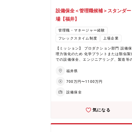
設備保全＜管理職候補＞スタンダー
場【福井】
管理職・マネージャー経験
フレックスタイム制度
上場企業
【ミッション】 プロダクション部門 設備
理力強化のため 化学プラントまたは類似製
での設備保全、エンジニアリング、製造等
ネジメント 【ポジション】 プロダクション部
門 技術部 保全ポジション ※基本的に管
福井県
スタートを考えております。 【主な業務内容】
700万円〜1100万円
日華国内（鯖江工場・鹿島工場）の設備保
括マネジメント ・設備保全の中期計画・年
設備保全
画の策定（更新投資、予防保全、スペアパ
管理） ・保全KPI（保全費用、予防保全率
設定・モニタリング・改善 ・法令対応（高
気になる
ス、危険物、消防、電気主任技術者選任）
査対応 ・外注業者の選定・管理、コスト削
品質確保 ・保全標準化（手順書、点検項目
人材育成（技能認定、資格取得支援） ・そ