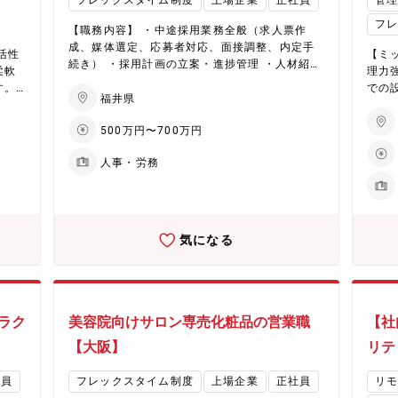
フレックスタイム制度
上場企業
正社員
管
稼働
か、営業力とデジタルマーケティングの強化も
から
らに
へ集中的に配分。さらに、中国からの競争力あ
さら
進行中。また、2027年には福井に新工場が稼働
品と
革新
フ
る素材調達を通じ、革新的な製品とサービスの
【職務内容】 ・中途採用業務全般（求人票作
予定で、次世代製品の生産体制を強化し、さら
す。 ★ヘアケア分野で国内外に拡大する化粧品
提供を目指しています。 ★ヘアケア分野で国内
成、媒体選定、応募者対応、面接調整、内定手
なる事業成長を目指します。
化粧
活性
事業
【ミ
外に拡大する化粧品事業 同社は化粧品事業は、
続き） ・採用計画の立案・進捗管理 ・人材紹介
てい
柔軟
成長
理力
ヘアケア剤を中心に成長を続けています。国内
会社や求人媒体との折衝・関係構築 ・入社後フ
の加
す。
と海
での
市場でのシェア拡大と海外展開の加速により、
ォロー（オンボーディング支援） ・採用関連デ
福井県
す。
能
され
ネジメント 【ポジシ
さらなる成長が期待されています。生産キャパ
ータの分析/改善提案 将来的には以下の業務も担
事業
いま
化を
門 
シティの拡大や効率化を通じ、事業収益基盤の
500万円〜700万円
当いただきます ・人事制度の企画/運用（評価
業力
むほ
スタート
大幅な改善に取り組むほか、営業力とデジタル
制度、報酬制度など） ・人材育成/研修企画
。ま
分
化も
日華
マーケティングの強化も進行中。また、2027年
人事・労務
・組織開発/人員計画の策定等。 【企業・魅力
、次
部隊
稼働
括マ
には福井に新工場が稼働予定で、次世代製品の
について】 ★EHD集中戦略で未来を創造（化学
業成
客先
さら
画の
生産体制を強化し、さらなる事業成長を目指し
品事業） 同社は環境（Environment）、健康
※開
管理
ます。
（Health）、デジタル（Digital）を軸としたE
財関
設定
HD集中戦略を推進。具体的には、フッ素フリー
気になる
ス、
撥水剤や環境対応型染色助剤、水系ウレタン、
査対
半導体加工用ケミカルといった高付加価値製品
vir
品質
に注力しています。低収益製品からのシフトを
git
人材
進め、経営資源をEHD領域へ集中的に配分。さ
的に
他：上記関連業
らに、中国からの競争力ある素材調達を通じ、
ラク
美容院向けサロン専売化粧品の営業職
【社
助
HD
革新的な製品とサービスの提供を目指していま
とい
環境（
【大阪】
リテ
す。 ★ヘアケア分野で国内外に拡大する化粧品
収益
タル（
事業 同社は化粧品事業は、ヘアケア剤を中心に
領域
進。
社員
フレックスタイム制度
上場企業
正社員
リ
成長を続けています。国内市場でのシェア拡大
力あ
応型