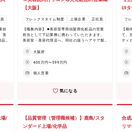
加工用ケミカルといった高付加価値製品に注力
プ会
ウレ
しています。低収益製品からのシフトを進め、
【大阪】
UI
業部
加価
経営資源をEHD領域へ集中的に配分。さらに、
進
のシ
中国からの競争力ある素材調達を通じ、革新的
社員
フレックスタイム制度
上場企業
正社員
フ
りま
に配
な製品とサービスの提供を目指しています。 ★
す。
達を
ヘアケア分野で国内外に拡大する化粧品事業 同
業担
【職務内容】 ■美容室専用頭髪用化粧品の営業
【期
未来
指しています。
社は化粧品事業は、ヘアケア剤を中心に成長を
美
担当として下記業務に携わっていただきます。
て、
nme
する
続けています。国内市場でのシェア拡大と海外
製品
美容室・美容代理店へ、同社の扱うヘアケア製
ディ
l）を
剤を
展開の加速により、さらなる成長が期待されて
フォ
品の使い方や商品説明、技術講習講師、定期フ
開し
、フ
シェ
います。生産キャパシティの拡大や効率化を通
内で
ォロー訪問を対応いただきます。 その他、社内
工程
大阪府
水系
成長
じ、事業収益基盤の大幅な改善に取り組むほ
ツの
での教育ツール施策の立案や、動画コンテンツ
メインに
高付
拡大
か、営業力とデジタルマーケティングの強化も
400万円〜599万円
部・
の作成なども発生します。営業部・営業企画
製品
から
善に
進行中。また、2027年には福井に新工場が稼働
力し
部・ブランド統括部など幅広い部署と連携・協
い、
中的
ィン
予定で、次世代製品の生産体制を強化し、さら
個人営業
力した活動となります。 【勤務地補足】 グルー
製法
材調
に新
なる事業成長を目指します。
本
プ会社「イーラル株式会社」への出向です。 ・
計 
を目
を強
山EA
デミ ヘア サイエンス スクエア 大阪 住所：大
ライ
気になる
の販
阪府大阪市北区梅田2-6-20 パシフィックマーク
■既
ケア
ス西梅田 6F ・事業内容・化粧品、医薬部外品
化、
での
(4)
の販売、美容サロンにおける技術教育 【取扱製
システム構築な
なる
ショ
品】 (1)ヘアケア剤(2)カラー剤(3)スタイリング
HD
ィの
メテ
剤(4)パーマ剤 同社の美容サロン向けプロフェッ
環境（
な改
場/
【品質管理（管理職候補）】鹿島/スタ
合成
さの
ショナル用頭髪化粧品のブランドが「デミ コス
タル（
ケテ
を生
メティクス」です。 「お客様の髪の健康と美し
進。
ンダード上場/化学品
リマ
福井
研究
さの追及」をテーマに、さまざまな画期的製品
応型