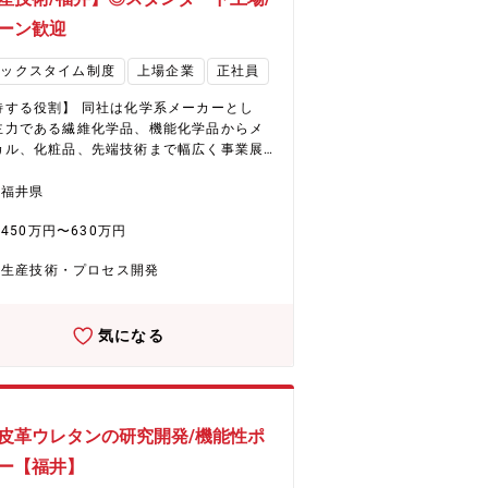
タン、半導体加工用ケミカルといった高付
ターン歓迎
値製品に注力しています。低収益製品から
フトを進め、経営資源をEHD領域へ集中的
レックスタイム制度
上場企業
正社員
分。さらに、中国からの競争力ある素材調
通じ、革新的な製品とサービスの提供を目
待する役割】 同社は化学系メーカーとし
 ★ヘアケア分野で国内外に拡大
主力である繊維化学品、機能化学品からメ
化粧品事業 同社は化粧品事業は、ヘアケア
カル、化粧品、先端技術まで幅広く事業展
中心に成長を続けています。国内市場での
ております。 今回は同社の化学製品の製造
ア拡大と海外展開の加速により、さらなる
において、新製品の試作検討や、製法開発
福井県
が期待されています。生産キャパシティの
担当いただきます。 【職務内容】 ■新
や効率化を通じ、事業収益基盤の大幅な改
450万円〜630万円
の量産化検討 新製品試作の現場立ち合
取り組むほか、営業力とデジタルマーケテ
パイロットプラントでの試作、ラボ検討、
グの強化も進行中。また、2027年には福井
生産技術・プロセス開発
書の作成 ■化学品製造ラインの検討及び設
工場が稼働予定で、次世代製品の生産体制
新製品の生産のための設備、増産のための
化し、さらなる事業成長を目指します。
ン増設や設備大型化、新規効率化設備など
気になる
存品の生産効率化の検討 省力化、自動
作業環境向上、CO2削減、MESなどの生産
ど 【企業・魅力について】 ★E
集中戦略で未来を創造（化学品事業） 同社は
Environment）、健康（Health）、デジ
皮革ウレタンの研究開発/機能性ポ
Digital）を軸としたEHD集中戦略を推
具体的には、フッ素フリー撥水剤や環境対
ー【福井】
染色助剤、水系ウレタン、半導体加工用ケ