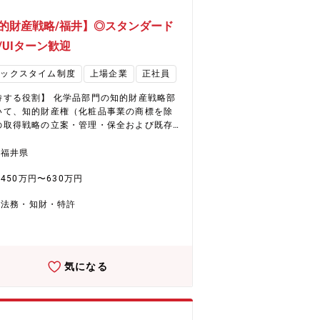
的財産戦略/福井】◎スタンダード
/UIターン歓迎
レックスタイム制度
上場企業
正社員
待する役割】 化学品部門の知的財産戦略部
いて、知的財産権（化粧品事業の商標を除
の取得戦略の立案・管理・保全および既存
財産権の防衛・戦略的活用の推進をミッシ
業務に取り組んでいただきます。 【職務
福井県
】 ・発明発掘 ・特許業務（出願、中間対
450万円〜630万円
登録） ・技術者への知財教育 ・特許情報活
法務・知財・特許
造（化学品事業） 同社は環境（Environ
t）、健康（Health）、デジタル（Digita
を軸としたEHD集中戦略を推進。具体的に
フッ素フリー撥水剤や環境対応型染色助
水系ウレタン、半導体加工用ケミカルとい
気になる
高付加価値製品に注力しています。低収益
からのシフトを進め、経営資源をEHD領域
中的に配分。さらに、中国からの競争力あ
材調達を通じ、革新的な製品とサービスの