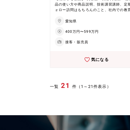
展開の加速により、さらなる成長が期待さ
品の使い方や商品説明、技術講習講師、定
います。生産キャパシティの拡大や効率化
ォロー訪問はもちろんのこと、社内での教
じ、事業収益基盤の大幅な改善に取り組む
ール施策の立案や、動画コンテンツの作成
か、営業力とデジタルマーケティングの強
が主な業務となります
愛知県
進行中。また、2027年には福井に新工場が
予定で、次世代製品の生産体制を強化し、
400万円〜599万円
営業部・
なる事業成長を目指します。
業企画部・ブランド統括部など幅広い部署
接客・販売員
携・協力した活動となります。 【配属先】 化粧
品部門 イーラル株式会社（出向） イン
ラクター ※入社後は、業務習得のため東京
気になる
研修を実施する場合がございます。 なお、
に伴う旅費・宿泊費等の諸経費につきまし
は、当社にて負担いたします。 【企業・魅力に
ついて】 ★EHD集中戦略で未来を創造（化
事業） 同社は環境（Environment）、健
21
一覧
件（1～21件表示）
ealth）、デジタル（Digital）を軸としたE
集中戦略を推進。具体的には、フッ素フリ
水剤や環境対応型染色助剤、水系ウレタン
導体加工用ケミカルといった高付加価値製
注力しています。低収益製品からのシフト
め、経営資源をEHD領域へ集中的に配分。
に、中国からの競争力ある素材調達を通じ
新的な製品とサービスの提供を目指してい