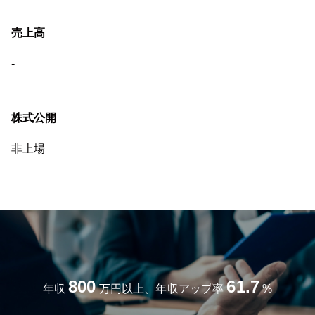
売上高
-
株式公開
非上場
800
61.7
年収
万円以上、年収アップ率
%