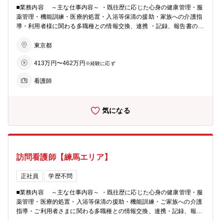
■業務内容 ～主な仕事内容～ ・既往歴に応じた心身の健康管理・服
薬管理・機能訓練・医療的処置・入浴等保清の援助・家族への介護指
導・利用者様に関わる多職種との情報交換、連携 ・記録、報告書の作
成 ◎訪問看護とは◎ 訪問看護では、いつまでも自宅で過ごしたいと
いうご利用者さまの思いを実現するため、主治医の指示のもと実施す
東京都
る医療的処置や健康管理、ご利用者さまとそのご家族の心のケアや介
413万円〜462万円
護指導を含めたアセスメントに基づく看護ケアを行います。病院や医
※経験に応ず
療機関とはまた違ったやりがいを感じられ、これまでの経験もいかせ
看護師
るお仕事です。 ＊研修制度の充実＊ ・入社時研修 現場さながらの
研修施設で入社から5日間しっかり学べます。 ・職場でのOJT eラー
ニング学習や、先輩スタッフの訪問先に同行して実際に仕事をしてい
気になる
きます。 ・フォローアップ研修 入社時研修の翌月から半年間毎月1
回の研修で、悩みや困り事を共有し、解決に繋げます。
訪問看護師【練馬エリア】
正社員
学歴不問
■業務内容 ～主な仕事内容～ ・既往歴に応じた心身の健康管理・服
薬管理・医療的処置・入浴等保清の援助・機能訓練・ご家族への介護
指導・ご利用者さまに関わる多職種との情報交換、連携・記録、報告
書の作成 ＊研修制度の充実＊ ・入社時研修 現場さながらの研修施