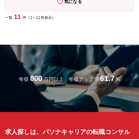
気になる
いきます。 ・フォローアップ研修 入社時研修の翌月から半年間毎月
1回の研修で、悩みや困り事を共有し、解決に繋げます。
11
一覧
件（1～11件表示）
800
61.7
年収
万円以上、年収アップ率
%
求人探しは、パソナキャリアの転職コンサル