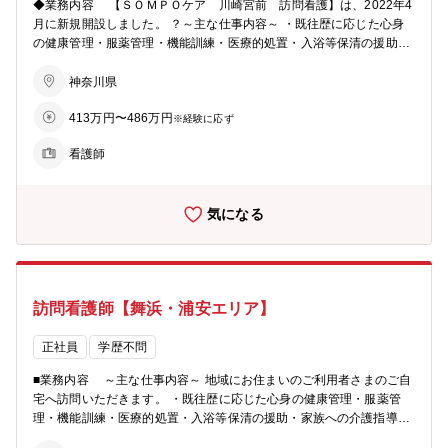
◆業務内容 【ＳＯＭＰＯケア 川崎宮前 訪問看護】は、2022年4
月に新規開設しました。 ？～主な仕事内容～ ・既往歴に応じた心身
の健康管理・服薬管理・機能訓練・医療的処置・入浴等保清の援助・
家族への介護指導・利用者様に関わる多職種との情報交換、連携 ・記
録、報告書の作成 ◎訪問看護とは◎ 訪問看護では、いつまでも自宅
神奈川県
で過ごしたいというご利用者さまの思いを実現するため、主治医の指
413万円〜486万円
示のもと実施する医療的処置や健康管理、ご利用者さまとそのご家族
※経験に応ず
の心のケアや介護指導を含めたアセスメントに基づく看護ケアを行い
看護師
ます。 病院や医療機関とはまた違ったやりがいを感じられ、これまで
の経験もいかせるお仕事です。
気になる
訪問看護師【舞浜・浦安エリア】
正社員
学歴不問
■業務内容 ～主な仕事内容～ 地域にお住まいのご利用者さまのご自
宅へ訪問いただきます。 ・既往歴に応じた心身の健康管理・服薬管
理・機能訓練・医療的処置・入浴等保清の援助・家族への介護指導・
利用者様に関わる多職種との情報交換、連携 ・記録、報告書の作成