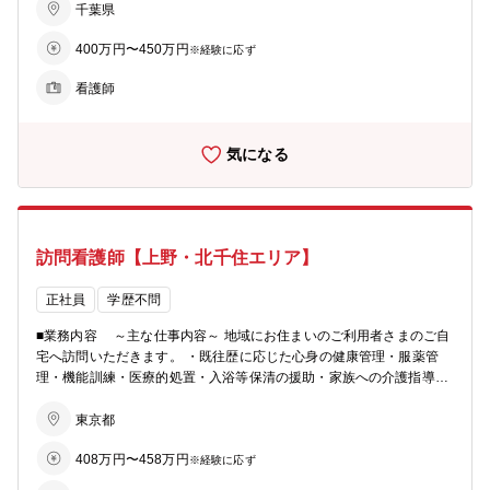
＊研修制度の充実＊ ・入社時研修 現場さながらの研修施設で入社か
千葉県
ら5日間しっかり学べます。 ・職場でのOJT eラーニング学習や、先
400万円〜450万円
輩スタッフの訪問先に同行して実際に仕事をしていきます。 ・フォロ
※経験に応ず
ーアップ研修 入社時研修の翌月から半年間毎月1回の研修で、悩み
看護師
や困り事を共有し、解決に繋げます。
気になる
訪問看護師【上野・北千住エリア】
正社員
学歴不問
■業務内容 ～主な仕事内容～ 地域にお住まいのご利用者さまのご自
宅へ訪問いただきます。 ・既往歴に応じた心身の健康管理・服薬管
理・機能訓練・医療的処置・入浴等保清の援助・家族への介護指導・
利用者様に関わる多職種との情報交換、連携 ・記録、報告書の作成
◎訪問看護とは◎ 訪問看護では、いつまでも自宅で過ごしたいという
東京都
ご利用者さまの思いを実現するため、主治医の指示のもと実施する医
408万円〜458万円
療的処置や健康管理、ご利用者さまとそのご家族の心のケアや介護指
※経験に応ず
導を含めたアセスメントに基づく看護ケアを行います。病院や医療機