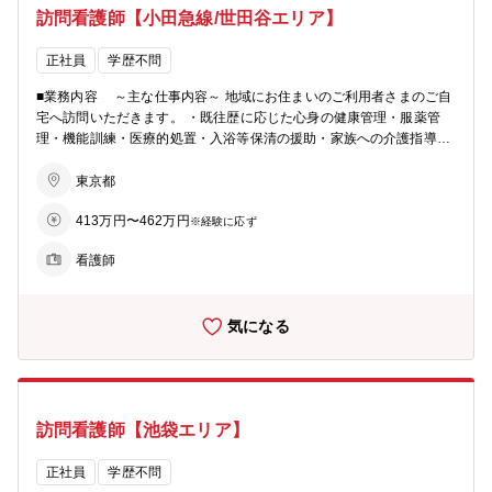
訪問看護師【小田急線/世田谷エリア】
正社員
学歴不問
■業務内容 ～主な仕事内容～ 地域にお住まいのご利用者さまのご自
宅へ訪問いただきます。 ・既往歴に応じた心身の健康管理・服薬管
理・機能訓練・医療的処置・入浴等保清の援助・家族への介護指導・
利用者様に関わる多職種との情報交換、連携 ・記録、報告書の作成・
オンコール対応 ＊研修制度の充実＊ ・入社時研修 現場さながらの
東京都
研修施設で入社から5日間しっかり学べます。 ・職場でのOJT eラー
413万円〜462万円
ニング学習や、先輩スタッフの訪問先に同行して実際に仕事をしてい
※経験に応ず
きます。 ・フォローアップ研修 入社時研修の翌月から半年間毎月1
看護師
回の研修で、悩みや困り事を共有し、解決に繋げます。
気になる
訪問看護師【池袋エリア】
正社員
学歴不問