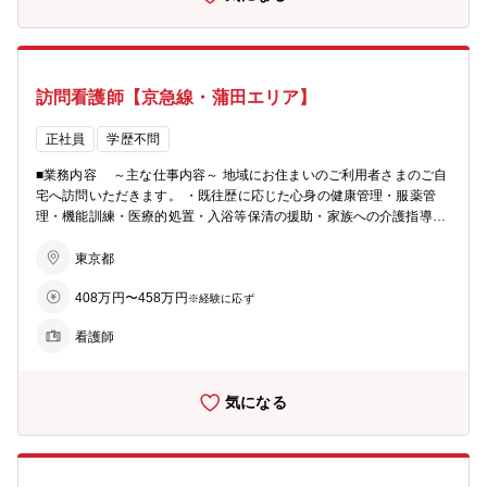
開しているため、新しいチャレンジをするときも、会社を辞めること
なく、キャリアを積んでいけます。
訪問看護師【京急線・蒲田エリア】
正社員
学歴不問
■業務内容 ～主な仕事内容～ 地域にお住まいのご利用者さまのご自
宅へ訪問いただきます。 ・既往歴に応じた心身の健康管理・服薬管
理・機能訓練・医療的処置・入浴等保清の援助・家族への介護指導・
利用者様に関わる多職種との情報交換、連携 ・記録、報告書の作成
◎訪問看護とは◎ 訪問看護では、いつまでも自宅で過ごしたいという
東京都
ご利用者さまの思いを実現するため、主治医の指示のもと実施する医
408万円〜458万円
療的処置や健康管理、ご利用者さまとそのご家族の心のケアや介護指
※経験に応ず
導を含めたアセスメントに基づく看護ケアを行います。病院や医療機
看護師
関とはまた違ったやりがいを感じられ、これまでの経験もいかせるお
仕事です。 ＊キャリアを継続しながらジョブチェンジ＊ ・看護師と
して専門性を高めていくことはもちろん、管理職や本社部門へチャレ
気になる
ンジも可能！・ＳＯＭＰＯケアでは、様々なサービスを幅広く全国展
開しているため、新しいチャレンジをするときも、会社を辞めること
なく、キャリアを積んでいけます。