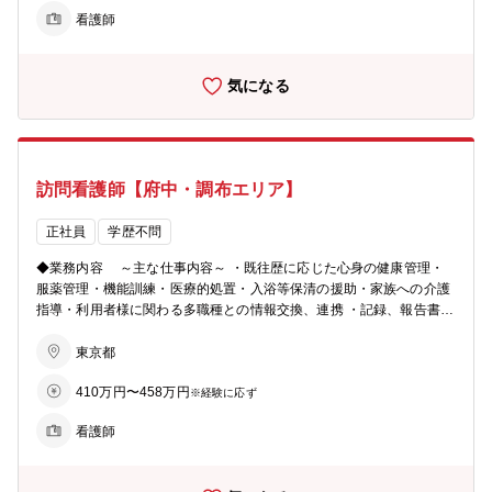
医療機関とはまた違ったやりがいを感じられ、これまでの経験もいか
看護師
せるお仕事です。 ＊研修制度の充実＊ ・入社時研修 現場さながら
の研修施設で入社から5日間しっかり学べます。 ・職場でのOJT eラ
ーニング学習や、先輩スタッフの訪問先に同行して実際に仕事をして
気になる
いきます。 ・フォローアップ研修 入社時研修の翌月から半年間毎月
1回の研修で、悩みや困り事を共有し、解決に繋げます。
訪問看護師【府中・調布エリア】
正社員
学歴不問
◆業務内容 ～主な仕事内容～ ・既往歴に応じた心身の健康管理・
服薬管理・機能訓練・医療的処置・入浴等保清の援助・家族への介護
指導・利用者様に関わる多職種との情報交換、連携 ・記録、報告書の
作成 ◎訪問看護とは◎ 訪問看護では、いつまでも自宅で過ごしたい
というご利用者さまの思いを実現するため、主治医の指示のもと実施
東京都
する医療的処置や健康管理、ご利用者さまとそのご家族の心のケアや
410万円〜458万円
介護指導を含めたアセスメントに基づく看護ケアを行います。病院や
※経験に応ず
医療機関とはまた違ったやりがいを感じられ、これまでの経験もいか
看護師
せるお仕事です。 ＊研修制度の充実＊ ・入社時研修 現場さながら
の研修施設で入社から5日間しっかり学べます。 ・職場でのOJT eラ
ーニング学習や、先輩スタッフの訪問先に同行して実際に仕事をして