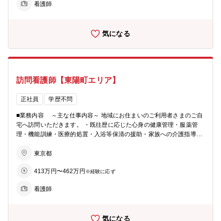
看護師
関とはまた違ったやりがいを感じられ、これまでの経験もいかせるお
仕事です。
気になる
訪問看護師【東陽町エリア】
正社員
学歴不問
■業務内容 ～主な仕事内容～ 地域にお住まいのご利用者さまのご自
宅へ訪問いただきます。 ・既往歴に応じた心身の健康管理・服薬管
理・機能訓練・医療的処置・入浴等保清の援助・家族への介護指導・
利用者様に関わる多職種との情報交換、連携 ・記録、報告書の作成
◎訪問看護とは◎ 訪問看護では、いつまでも自宅で過ごしたいという
東京都
ご利用者さまの思いを実現するため、主治医の指示のもと実施する医
413万円〜462万円
療的処置や健康管理、ご利用者さまとそのご家族の心のケアや介護指
※経験に応ず
導を含めたアセスメントに基づく看護ケアを行います。病院や医療機
看護師
関とはまた違ったやりがいを感じられ、これまでの経験もいかせるお
仕事です。 ＊キャリアを継続しながらジョブチェンジ＊ ・看護師と
して専門性を高めていくことはもちろん、管理職や本社部門へチャレ
気になる
ンジも可能！・ＳＯＭＰＯケアでは、様々なサービスを幅広く全国展