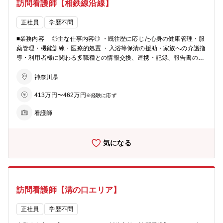
訪問看護師【相鉄線沿線】
正社員
学歴不問
■業務内容 ◎主な仕事内容◎ ・既往歴に応じた心身の健康管理・服
薬管理・機能訓練・医療的処置 ・入浴等保清の援助・家族への介護指
導・利用者様に関わる多職種との情報交換、連携・記録、報告書の作
成 ◎訪問看護とは◎ 訪問看護では、いつまでも自宅で過ごしたいと
いうご利用者さまの思いを実現するため、主治医の指示のもと実施す
神奈川県
る医療的処置や健康管理、ご利用者さまとそのご家族の心のケアや介
413万円〜462万円
護指導を含めたアセスメントに基づく看護ケアを行います。 病院や医
※経験に応ず
療機関とはまた違ったやりがいを感じられ、これまでの経験もいかせ
看護師
るお仕事です。
気になる
訪問看護師【溝の口エリア】
正社員
学歴不問