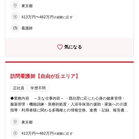
設で入社から5日間しっかり学べます。 ・職場でのOJT eラーニング
東京都
学習や、先輩スタッフの訪問先に同行して実際に仕事をしていきま
413万円〜462万円
す。 ・フォローアップ研修 入社時研修の翌月から半年間毎月1回の
※経験に応ず
研修で、悩みや困り事を共有し、解決に繋げます。
看護師
気になる
訪問看護師【自由が丘エリア】
正社員
学歴不問
◆業務内容 ～主な仕事内容～ ・既往歴に応じた心身の健康管理・
服薬管理・機能訓練・医療的処置・入浴等保清の援助・家族への介護
指導・利用者様に関わる多職種との情報交換、連携 ・記録、報告書の
作成 ◎訪問看護とは◎ 訪問看護では、いつまでも自宅で過ごしたい
というご利用者さまの思いを実現するため、主治医の指示のもと実施
東京都
する医療的処置や健康管理、ご利用者さまとそのご家族の心のケアや
413万円〜462万円
介護指導を含めたアセスメントに基づく看護ケアを行います。病院や
※経験に応ず