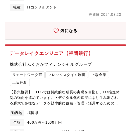
きます。【具体的な業務内容】・ETL/ELTやDWH・データレイク
ます。・NTTデータの有する特別なエンジニアとの連携が可能同
のアーキテクチャデザイン・データガバナンスの策定・データプ
社にはHadoopのコミッタが在籍するなど、ビッグデータ分野で高
職種
ITコンサルタント
ラットフォームや分析基盤の導入支援・社内のデータエンジニア
い技術力を有しています。案件によっては、技術革新統括本部に
更新日 2024.08.23
やアーキテクトとの連携など【主なクライアント】・国内の金融
所属するそうしたエンジニアと連携したプロジェクト体制を敷く
業、製造業、流通業、等々多岐にわたる大手企業がクライアント
ことがあり、そうしたプロジェクトに事業部側から参画いただく
です。・大手飲料メーカー、大手通信キャリア、大手自動車会
ことも可能です。・市場価値の高い人材になるための成長機会こ
気になる
社、大手電力会社、大手保険会社、大手信託銀行、大手航空会
れらの経験を通じ、金融×ビッグデータ×クラウドの専門性を高め
社、大手家電メーカー 等【会社、仕事の魅力】FPTコンサルテ
ることが可能であり、市場価値の高い人材に成長するためのフィ
ィングジャパン（FCJ）は、ベトナム最大級のデジタルコングロ
ールドを提供可能です。【参考情報】特になし
マリットであるFPTグループのコンサルティングファームとし
データレイクエンジニア【福岡銀行】
て、2019年7月に設立されました。カスタマーファーストを念頭
に、お客様に寄り添い、課題の特定・構想策定から具体的な開
株式会社ふくおかフィナンシャルグループ
発・運用保守に至るまで、End to Endでビジネスのゴールへの達
成に貢献しています。ベトナムを基盤とした多様な顧客接点と、
リモートワーク可
フレックスタイム制度
上場企業
そこから生まれる膨大なデータ、決済、物流、マーケティング、
土日休み
インフラ等を統合し、最良の顧客体験・新たなビジネス機会を創
出する事業展開力を有している点は、他の多くのコンサルティン
【募集概要】・FFGでは持続的な成長の実現を目指し、DX推進体
グファームとは一線を画します。2023年3月現在、280名体制に
制の強化を進めています。・デジタル化の進展により生み出され
まで成長しましたが、2025年までに1,000名体制への拡大を計画
る膨大で多様なデータを効率的に蓄積・管理・活用するためのデ
しています。私たちが目指しているのは、社員一人ひとりが経営
ータレイク基盤の開発・運用・保守を担当する専門人材を募集し
に参画していく会社です。フラットな組織で個人の意向を尊重
勤務地
福岡県
ます。・データレイク基盤は、当行のデータ駆動型意思決定の中
し、スピード感を持った意思決定を行い、挑戦を繰り返す。そう
核を担う重要なインフラであり、競争優位の源泉となります。ま
年収
400万円～1500万円
して、さまざまなイノベーションを起こしていきたいと考えてい
た、近年急速に発展しているLLM（大規模言語モデル）や生成
ます。ベトナムを中心に、日本、中国、韓国、欧米など、世界27