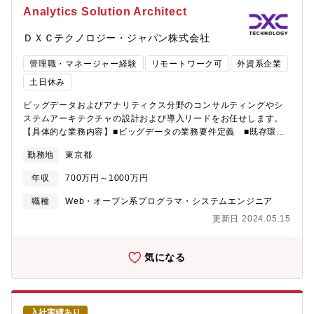
の中で働くことができます。③懐の深い自己実現機会個人の意思
Analytics Solution Architect
を尊重したキャリア形成を後押しします。手を挙げれば任せても
らえる環境である他、入社してからなりたい未来像を見つけてい
ＤＸＣテクノロジー・ジャパン株式会社
ただいても構いません。④千人千色の活躍フィールド社員誰もが
主役となれる、唯一無二のポジションが提供可能。DXCはITにお
管理職・マネージャー経験
リモートワーク可
外資系企業
けるほとんどの領域をカバーしているため、あらゆる領域にチャ
土日休み
レンジ可能です。⑤ちょうど良い温度感仕事に対する熱量や、同
僚・顧客との距離感に過剰さがなく、バランスが良い環境です。
ビッグデータおよびアナリティクス分野のコンサルティングやシ
⑥らしさの尊重自分の価値観を大切にした自然体なあり方に、互
ステムアーキテクチャの設計および導入リードをお任せします。
いに肯定的な社風です。自己実現を重視する姿勢が歓迎される風
【具体的な業務内容】■ビッグデータの業務要件定義 ■既存環境
土でありながら、やりたいことが明確でない状態の迷いや葛藤も
のアセスメント■ハイブリッドインフラのアーキテクチャ設計■導
含めて「その人らしさ」と認める寛容さがあります。
勤務地
東京都
入などをご自身の経験をもとにプリセールスをリード■受注後には
ソリューションアーキテクトとしてシステム構築を支援■特定の業
年収
700万円～1000万円
種・業界に関する深い見識や専門知識をもって顧客に相対し、顧
客との信頼関係の構築を行う■ビッグデータおよびアナリティクス
職種
Web・オープン系プログラマ・システムエンジニア
に関する深い経験と専門知識をもち、ソ■リューション提案のリー
更新日 2024.05.15
ドとアーキテクチャ設計をリードする■提案にあたっては顧客のビ
ジネス課題とその解決方法に焦点を当てた、コンサルタティブア
プローチを行う【同社説明資料】同社について詳細に説明されて
気になる
いる資料です。DXC自身の沿革や紹介、サービス紹介、顧客事
例、部門ごとの説明など詳しく記載がございますので、是非ご参
考にご確認くださいませ。
https://dxc.com/content/dam/dxc/projects/dxc-
入社実績あり