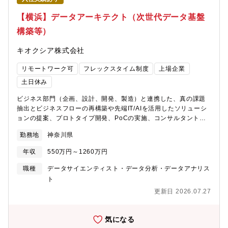
com/jp/careers/materials/DXCJapan_CompanyProfile_Full_Feb202
【横浜】データアーキテクト（次世代データ基盤
構築等）
キオクシア株式会社
リモートワーク可
フレックスタイム制度
上場企業
土日休み
ビジネス部門（企画、設計、開発、製造）と連携した、真の課題
抽出とビジネスフローの再構築や先端IT/AIを活用したソリューシ
ョンの提案、プロトタイプ開発、PoCの実施、コンサルタントや
SIerと協働した本番環境への実装を行って頂きます。【具体的な
勤務地
神奈川県
業務内容】■OSSや先端IT/AI技術の調査（インターネットでの情
報収集、各種カンファレンス・展示会への参加、コンサルやSIer
年収
550万円～1260万円
へのヒアリング）■ユーザ業務の理解と、ユーザとのディスカッシ
ョンを通じた真の課題の抽出■抽出した課題を解決するためのシス
職種
データサイエンティスト・データ分析・データアナリス
テムビジョンおよびコンセプトの策定■システムアーキテクチャの
ト
策定と実装方法の検討■プロトタイプ開発および検証、PoCの実施
更新日 2026.07.27
■コンサルやSIerと協働した本番システムの構築※IT/AIの技術力を
自ら高めながら、システムアーキテクチャの設計からプロトタイ
プ開発、PoCの実施までを自社主導で推進できる環境です。※使
気になる
用ツール※■データソース・基幹系：PLM、Oracle、MySQL■デ