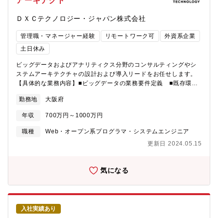
アーキテクト
ＤＸＣテクノロジー・ジャパン株式会社
管理職・マネージャー経験
リモートワーク可
外資系企業
土日休み
ビッグデータおよびアナリティクス分野のコンサルティングやシ
ステムアーキテクチャの設計および導入リードをお任せします。
【具体的な業務内容】■ビッグデータの業務要件定義 ■既存環境
のアセスメント■ハイブリッドインフラのアーキテクチャ設計■導
勤務地
大阪府
入などをご自身の経験をもとにプリセールスをリード■受注後には
ソリューションアーキテクトとしてシステム構築を支援■特定の業
年収
700万円～1000万円
種・業界に関する深い見識や専門知識をもって顧客に相対し、顧
客との信頼関係の構築を行う■ビッグデータおよびアナリティクス
職種
Web・オープン系プログラマ・システムエンジニア
に関する深い経験と専門知識をもち、ソ■リューション提案のリー
更新日 2024.05.15
ドとアーキテクチャ設計をリードする■提案にあたっては顧客のビ
ジネス課題とその解決方法に焦点を当てた、コンサルタティブア
プローチを行う【DXCのカルチャー】以下はDXCのカルチャーを
気になる
示す6つのキーワードです。以下に共感いただける方は是非ご応募
ください！①大企業だけどベンチャー大企業の持つ安定感と、ベ
ンチャー企業の持つ挑戦的な側面を兼ね備えています。②身近な
グローバル企業グローバル企業でありながら、社内でのコミュニ
入社実績あり
ケーションは基本的には日本語。多様性のあるグローバルな環境