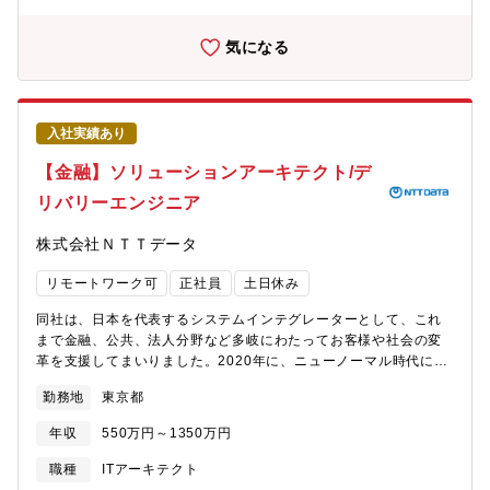
析を行い、マツダのクルマ造りやサプライチェーンなどにおい
て、これまで気付かなかった因果関係を導き出し、ビジネス課題
気になる
の解決、業務改善に繋げることをミッションとしております。ま
た海外のカンファレンス参加や勉強会の開催、大学などとの共同
研究などを積極的に承認するオープンな環境であり、最新の技術
動向の変化を捉え、トライ&エラーをしていける環境です。【ポジ
入社実績あり
ション特長】ユーザーに近い立ち位置の業務となるため身近にや
りがいを感じることができるポジションです。また研究とは異な
【金融】ソリューションアーキテクト/デ
り常に生のデータを扱い、また実際にユーザーとのコミュニケー
リバリーエンジニア
ションも取りながら解析を行う為、自身の取り組みの結果をダイ
レクトに感じることができる環境です。【歓迎要件】・企業特定
株式会社ＮＴＴデータ
の技術だけではなく、オープンソース系の技術に長けている方・
事業の中でデータを使う側ではなく、事業側／サービス企画側
リモートワーク可
正社員
土日休み
で 「こんな技術を用いて更に便利にしたい」というような想い
を持っている方・デザイン思考、ロジカルシンキング、仮説検証
同社は、日本を代表するシステムインテグレーターとして、これ
能力
まで金融、公共、法人分野など多岐にわたってお客様や社会の変
革を支援してまいりました。2020年に、ニューノーマル時代に対
応した「金融ITオープン戦略」とこれに基づく「Open Service
勤務地
東京都
Architecture（OSA）」を発表しており同担当は、OSAにおける
「データアナリティクスエリア」ビジネスを主導するチームとし
年収
550万円～1350万円
て、以下サービスを提供しています。・（ビジネス部門向け）
SaaS型分析基盤サービス ※NTTデータのマネージドサービス
職種
ITアーキテクト
として提供中・（先進技術志向の強い、主にハイエンドの金融機