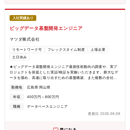
ータ蓄積：Iceberg、Delta Lake、Hive、Dataverse■データ蓄積
（グラフDB）：Neo4j■データ収集・加工：Kafka、Spark、各種
ETLツール■高速クエリ・計算：Trino■AI・アプリ開発：Dify、
入社実績あり
Python、PowerApps、NVIDIAツール■開発・実行環境：Linux、
VS Code、SQL、JSON■可視化・分析：BIツール※職場の環境※
ビッグデータ基盤開発エンジニア
開放的な雰囲気のなか、業務に集中できる環境が整っており、チ
ーム全員が一体となって問題解決に取り組む姿勢が根付いていま
マツダ株式会社
す。【組織のミッション】全社オペレーションのAI・DX化を推進
するプロジェクトは、事業企画部の業務の効率と確度を高めるこ
リモートワーク可
フレックスタイム制度
上場企業
とを中心に全社業務の効率化に向け、AI・IT技術を中核に業務工
土日休み
程の見直しを含むDX活動を牽引する。全社オペレーションのAI・
DX化を推進するプロジェクトは、プロジェクトコンセプトである
★ビッグデータ基盤開発エンジニア最新技術動向の調査や、実プ
デジタルスレッドの技術を中核に全社のDX化を推進する。そのた
ロジェクトを前提とした実証/検証を実施いただきます。膨大なデ
め、最初の一年でコンセプト検証(PoC)を完遂し、早期での全社展
ータを溜め、高速に取り出すための基盤構築、また複数の全社的
開を目指しております。【募集背景】半導体メモリ事業の「企
プロジェクトへの基盤の展開、保守業務などを行います。※主業
画・設計・開発・製造・顧客」を一気通貫でつなぐ、次世代デー
勤務地
広島県 岡山県
務：ビックデータ基盤の検証、構築、保守【配属部署】マツダで
タプラットフォーム（デジタルスレッド）の構築に挑むITエンジ
は工場の各種センサやコネクティッドカーなどの技術進化によ
年収
400万円～800万円
ニアを募集しています。このプロジェクトは、OSSやクラウドな
り、膨大なデータを取得できるようになっており、そうしたデー
ど最先端のIT技術を積極的に活用し、会社全体を結ぶ大規模かつ
タをビッグデータ化し、活用していくことがテーマとなっており
職種
データベースエンジニア
戦略的なシステム開発です。さらに、このデータ基盤を起点に、
ます。今回配属予定のMDI業務設計部ではこうしたデータの活用
エージェントAIの企画・開発にも取り組み、業務の高度な自動
更新日 2026.06.09
／運用方法を企画検討し、新たな情報基盤を構築することから、
化・最適化を目指します。私たちは、このデジタルプラットフォ
実際にデータ解析／分析を行い、マツダのクルマ造りやサプライ
ームとAIを軸に、生産性と競争力を飛躍的に高め、世界の半導体
チェーンなどにおいて、これまで気付かなかった因果関係を導き
気になる