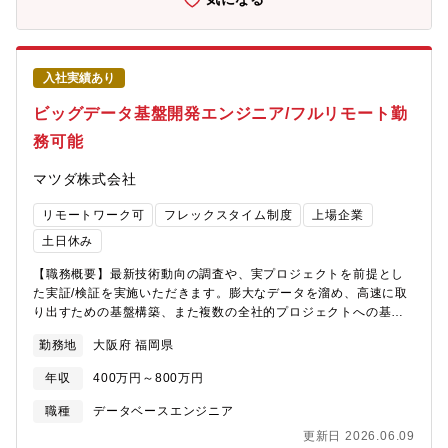
メモリ市場で揺るぎない存在になることを目指しています。会社
出し、ビジネス課題の解決、業務改善に繋げることをミッション
の未来をつくる中核プロジェクトに、あなたの力をぜひ貸してく
としております。また海外のカンファレンス参加や勉強会の開
ださい。【ポジションの魅力】■大企業では、要求仕様をまとめる
催、大学などとの共同研究などを積極的に承認するオープンな環
だけで実際のシステム開発はコンサルやSIerに任せることが一般
境であり、最新の技術動向の変化を捉え、トライ&エラーをしてい
的ですが、当社ではIT／AIの技術力を自ら高めながら、システム
入社実績あり
ける環境です。【ポジション特長】ユーザーに近い立ち位置の業
アーキテクチャの設計からプロトタイプ開発、PoCの実施までを
務となるため身近にやりがいを感じることができるポジションで
ビッグデータ基盤開発エンジニア/フルリモート勤
自社主導で進めています。また、半導体という巨大市場に向けた
す。また研究とは異なり常に生のデータを扱い、また実際にユー
開発であるため、自分の技術が会社の成果や社会への貢献につな
務可能
ザーとのコミュニケーションも取りながら解析を行う為、自身の
がっていることを実感できるのも大きな魅力です。さらに、OSS
取り組みの結果をダイレクトに感じることができる環境です。
やクラウド技術を自ら検証しながらプロジェクトを進めるため、
マツダ株式会社
技術的好奇心を存分に満たすことができます。これらの経験は、
あなた自身のキャリア形成にも大きく寄与するはずです。自ら手
リモートワーク可
フレックスタイム制度
上場企業
を動かし、技術で未来を切り開きたい方には最適な環境です。
土日休み
【勤務地/働き方】■勤務地：横浜テクノロジーキャンパス（神奈
川県横浜市栄区笠間2-5-1/最寄駅：大船駅）※構内には社員食堂
【職務概要】最新技術動向の調査や、実プロジェクトを前提とし
やコンビニも完備されております。■平均残業時間：30時間/月■在
た実証/検証を実施いただきます。膨大なデータを溜め、高速に取
宅勤務：2-3日/週程度（業務事情による）
り出すための基盤構築、また複数の全社的プロジェクトへの基盤
の展開、保守業務などを行います。※主業務：ビックデータ基盤
勤務地
大阪府 福岡県
の検証、構築、保守【配属部署】マツダでは工場の各種センサや
コネクティッドカーなどの技術進化により、膨大なデータを取得
年収
400万円～800万円
できるようになっており、そうしたデータをビッグデータ化し、
活用していくことがテーマとなっております。今回配属予定の
職種
データベースエンジニア
MDI業務設計部ではこうしたデータの活用／運用方法を企画検討
更新日 2026.06.09
し、新たな情報基盤を構築することから、実際にデータ解析／分