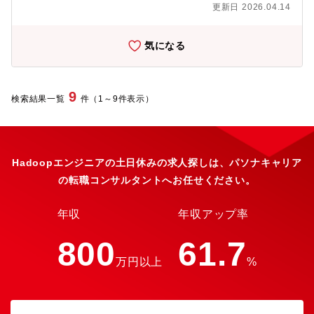
なデータ活用設計にも携わることができる貴重なポジションで
ービス紹介
更新日 2026.04.14
す。また、当社のプロジェクトはほぼ全てが直請けであり、エン
https://www.fukuokabank.co.jp/personal/service/bankapp/・
ドクライアントと密に連携しながら、高い裁量と信頼関係のもと
BIZSHIP（デジタル通帳、経営診断機能など、事業者さま向けの
で実行できます。【プロジェクト体制】2名～6名程度でチーミン
気になる
便利機能を集めたポータルサイト）サービス紹介
グ【具体的な業務内容】・金融機関向けのデータ基盤・AI活用基
https://bizship.fukuoka-fg.com/lp/note記事
盤の構築プロジェクトにおけるアーキテクチャ設計および全体推
https://note.com/ffg_oig/n/n9dfca6c00f38【仕事の魅力】・デー
進・顧客要件の整理、現行環境の分析、技術選定を含む最適なデ
タドリブン型意思決定を支えるインフラ整備や、AWS上でのデー
ータアーキテクチャ設計のリード・データ基盤構築フェーズにお
9
検索結果一覧
タレイク設計・運用、ETL/ELTプロセスの設計・開発、データ品
件（1～9件表示）
けるETL設計、データモデリング、ガバナンス方針策定・クラウ
質管理・ガバナンスの実装など、データ基盤全体の構築に一貫し
ド環境（AWS／GCP／Azure）を活用したDWH・Datalake設計
て関与できる。・LLM・生成AI・マルチモーダル処理・RAGシス
および導入支援・Snowflake、Databricksなどの主要基盤技術を
テムといった最新技術を活用し、学習データ準備や革新的なデー
活用した設計方針の策定および開発チームへの技術支援・AI・デ
タ処理領域に携わることで、専門性と技術力を大きく高められ
ータサイエンス領域との連携による分析基盤整備、AIガバナン
Hadoopエンジニアの土日休みの求人探しは、パソナキャリア
る。・データサイエンティストやビジネス部門と連携して課題解
ス・セキュリティ設計の推進・複数プロジェクトを横断したアー
決に貢献しつつ、金融機関特有のドメイン知識や、データセキュ
の転職コンサルタントへお任せください。
キテクチャ標準化およびナレッジ共有の促進・自社プロダクト
リティ・コンプライアンスといった社会的責任の高い分野での実
（Trust GenGA／Trust TLanP）との連携を見据えたAIモダナイ
践経験を積むことができる。▼働き方の特徴・リモートワーク
ゼーション推進【プロジェクト事例】・証券会社様におけるデジ
年収
年収アップ率
可 ※出社可能エリアに居住していることが条件・フルフレック
タルマーケティング基盤の構築支援・金融コングロマリット様で
ス / 裁量労働制 選択可・服装はオフィスカジュアル・開発PCは
のグループ横断データ活用基盤企画推進支援・カード会社様・証
800
61.7
Mac / Windows 選択可・自分で選べる 5営業日連続有給制度・本
券会社様・信託銀行・銀行、金融HD様などでのAI人材育成の推
社ビル内 社員食堂あり・業務時間内の技術コミュニティ / アイデ
万円以上
%
進、データ活用CoE組織・銀行様におけるAutoMLツールの比較検
ア創出活動・デジタル資格取得支援（基本情報技術者：1万円
討、導入支援・銀行様における市場分析モデルの開発、運用支
等）【所属部署】DX推進本部 データソリューション部
援・証券会社様におけるAI活用コンサルティング支援開発支援・
生成AI等を活用した金融事務の効率化、ビジネスプロセス変革