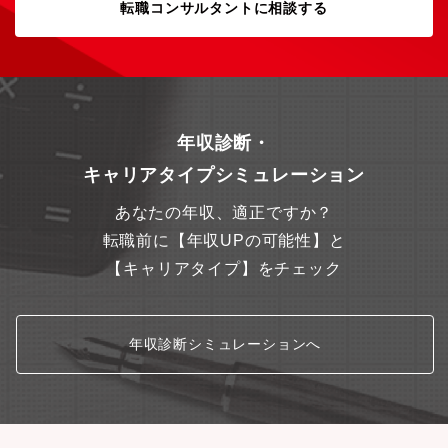
転職コンサルタントに相談する
（同社プロダクトTrust GenGAを活用）・生成AI等を活用したレ
ガシーシステムマイグレーション支援（同社プロダクトTrust
TLanPを活用 ）＜魅力ポイント＞【プロジェクトの魅力】・大手
金融機関の勘定・顧客・取引データを扱う大規模データ基盤設計
に携われる・要件定義から実装設計まで、金融システムの根幹を
支えるアーキテクチャを構築・セキュリティやスケーラビリティ
を重視した“金融グレード”の基盤設計をリード・データサイエンテ
年収診断・
ィストやエンジニアと連携し、AI実装を支えるデータ構造を設計
【組織とカルチャー】・CTO友田（34歳）自らがAI・データ事業
キャリアタイプシミュレーション
部長を兼任、役員とも距離が近いフラットな組織・毎週金曜の全
社定例で他部署の動きも把握できるオープンな環境・技術選定や
あなたの年収、適正ですか？
開発方針に関してチーム全体に裁量があり、最新技術導入にも積
極的・四半期ごとのイベントや金曜夕方の交流会など、風通しの
転職前に【年収UPの可能性】と
良い雰囲気と一体感【成長環境】・東京大学との共同研究・輪読
【キャリアタイプ】をチェック
会、社内技術勉強会を定期開催・書籍・資格・セミナー・オンラ
インコース・カンファレンス参加など、裁量ある研鑽費用補助制
度あり・固定された学習プラットフォームに縛られず、目的に応
じた柔軟な学びが可能・全社員にChatGPTアカウントを付与し、
年収診断シミュレーションへ
生成AI活用も推進・同社が運営するデータ活用コミュニティ活動
にも自由に参加可能【働きやすさと安定性】・コンサルティング
会社として安定した経営基盤があり、プロダクト開発にも安心し
て集中できる環境・ハイブリッドリモート勤務可、休暇制度や福
利厚生は大手企業水準・社会保険完備、協会けんぽ加入、健康診
断・インフルエンザ予防接種（家族含む）も全額補助・スポーツ