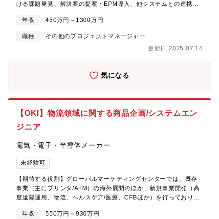
ける課題発見、解決案の提案・EPM導入、他システムとの連携の
いるため、デジタルエンジニアとして貴重な経験とキャリアアッ
提案 ※主要サービス「Anaplan」「Tagetik」「Board」■未経
プが見込める環境です。【福利厚生】トヨタ自動車やパナソニッ
年収
450万円～1300万円
験の方でも、入社後1か月の研修で初級の認定資格などを取得いた
クを基準にした福利厚生が充実しています。・社宅制度（自己負
だき、すぐに案件参画が可能です。■プライム案件でのPM領域・
担率20～35％／本人名義であれば適用可）・転居費用補助あり・
職種
その他のプロジェクトマネージャー
コンサル領域の業務もございますので、先々のキャリアが頭打ち
育英補助給付金（子ども1人につき月1万円）・単身赴任手当（月7
更新日 2025.07.14
になることはございません。【同社の目指す姿】中堅・中小の製
万円＋年15回分の往復帰省補助）・電動車購入補助（最大50万
造業を中心に、課題解決できるIT企業として第一想起される会
円）、カフェテリアプラン（年12.2万円分）・退職金制度（確定
社 【なぜ同社がするのか？】創業当初は工場において、短納期
拠出年金DC）など※働きやすさの理由
気になる
で高品質な製品を届けられるように業務改善案を提案していまし
https://www.p2enesol.com/recruit/benefits/【企業の魅力ポイン
た。30年前はDXという言葉も耳馴染みなく、お客様からの理解を
ト】★トヨタ×パナソニックの技術力をベースに急成長中
得られにくい環境でした。なかには、工場自体の競争力を失い、
★BEV(電気自動車)とHEV(ハイブリット車)の二本の柱で安定的な
工場の規模縮小・閉鎖から、工場に支えられた街自体が閑散とな
事業展開★大きな需要に向けた積極的な設備投資をおこなってい
【OKI】物流領域に関する商品企画/システムエン
ることも目の当たりにしました。このような悲劇を繰り返したく
ます★業界団体理事やトヨタ北米プロジェクトへの参画など電池
はありません。だからこそホープスは中堅・中小企業のお客様
業界を牽引★大手企業のリソースを活用しつつ裁量権の大きいフ
ジニア
へ、システムの提案をするのではなく、本当に解決したい課題に
ラットな職場★管理職での採用や中途入社1年未満での昇格など柔
気づいていただいた上で、課題解決の提案を進めています。創業
軟なキャリアパス※企業紹介動画(PIVOT)
電気・電子・半導体メーカー
以来、製造業を中心に提案していたこともあり、多数の引き合い
https://youtu.be/ELNnl455aIk ※採用メッセージ
をいただいておりますが、まだまだ十分に対応ができているとは
未経験可
https://www.p2enesol.com/recruit/message/※社員インタビュー
考えておりません。また、製造業の中でも、製造形態は多様であ
https://www.p2enesol.com/recruit/interview/※キャリアパス/研
【期待する役割】グローバルマーケティングセンターでは、既存
り、全ての製造形態に対応ができていないと同社は感じていま
修制度 https://www.p2enesol.com/recruit/growth/【勤務地】■愛
事業（主にプリンタ/ATM）の海外展開のほか、新規事業開発（高
す。そこで、多方面でご活躍いただいた方に同社にジョインいた
知県豊田市トヨタ町1番地※フレックス勤務／テレワーク勤務可能
度遠隔運用、物流、ヘルスケア/医療、CFBほか）を行っており、
だくことで、課題の発見及びご提案の活動をさらに加速していき
（拠点や職種によって異なる場合あり）※転居や住宅（社宅制度
いわゆる両利きの経営を実践している部門です。今回の募集では
たいと考えています。特に、現在はMES、ERP、EPM等があるた
など）に関する手当が充実※兵庫県神戸市での勤務も可能です
年収
550万円～930万円
新規事業として取り組んでいる「物流領域」に関して、輸送管理
め、これらをシームレスに繋げてPSI、S&OPの最適化の提案をし