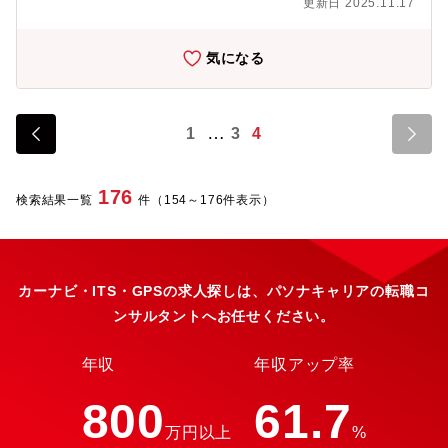
更新日 2025.11.17
Transformationを掛け合わせた「CX×AX」 により新たなビジネ
ながら仕事がしたい方・「プレイングマネージャー」「フルスタ
＜環境・要素技術の例＞クラウドサービス：AWS、Azure、
スモデルをゼロから創り出すことに挑戦する＜注力する3つの事業
ックエンジニア」という言葉に魅力を感じる方・非エンジニアと
GCPOS：Windows、LinuxDB：ORACLE、PostgreSQL、
＞・企業のAIビジネス戦略策定、業務改革支援・クラウド&AIサー
も円滑なコミュニケーションが取れる方
MySQLミドルウェア：HULFT、ACMS、JP1、MQ、
気になる
ビス事業者として自社サービスを提供・高度な技術力で企業の内
Apache/tomcatネットワーク：Cisco、A10、F5セキュリティ：
製化を支援◇組織・メンバー構成本部門は「CX×AX」のビジネス
FW、WAF、IDS/IPS、HSM監視：ZabbixITSM：ServiceNow、
モデルの創出のために、2025年より新設される事業本部となりま
kintone、Redmine
す。組織は昨期立ち上がり、現在70名程度の部門にまで規模を拡
1
3
4
大しています。組織内に在籍する社員は、下記のようなバックグ
ランドを持ちます。外資系ソフトウェア企業・外資系ERP企業・
外資系コンサルティング会社・外資系SIER企業・日系大手SIER
176
企業etc…外国籍人材も複数名在籍しており自由な風土が高く、ま
検索結果一覧
件（154～176件表示）
た新規事業を行うため、組織特有のルールなどが少なく、柔軟に
企画・提案することが可能です。■業務内容プロジェクトを推進し
ていくエンジニアとして、クラウドとAIを活用したクラウドコン
サルティングを実施いただきます。活用するクラウドはAzure、
カーナビ・ITS・GPSの求人探しは、パソナキャリアの転職コ
AWS、GCPなどマルチクラウドになりますが個人のスキル特性、
やりたいクラウド技術の領域によって選択可能です。案件はプラ
ンサルタントへお任せください。
イム案件が主となりプロジェクトチーム単位で業務を行いま
す。・クラウド戦略支援（戦略に必要な各種分析等含む）・クラ
年収
年収アップ率
イアントの上層部との戦略的な議論や意思決定への関与・会社全
体のビジネス戦略への寄与・チームの規模拡大や能力向上を推進
800
61.7
＜入社後の業務イメージ＞同社クラウドデリバリー部門にてクラ
ウドコンサルタントとして同社プライム案件か社内案件支援に入
万円以上
%
って頂きます。必ずチーム体制で案件を行いますので入社後のフ