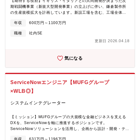
【期待する役割】イギリス・イタリアとの共同開発が決まった次
織となっております。女性の比率は約20%で、育休後に復職して
期戦闘機事業（新規大型開発事業）の立上げに伴い、鎌倉製作所
時短勤務で働いているメンバーもいます。【入社後に期待するこ
の生産規模拡大を計画しています。新設工場を含む、工場全体の
と】入社前のご本人の得意領域やPJ経験に合わせて立ち上がりの
ITインフラ構想をリードし、DX環境の企画・導入立上げを推進い
案件アサインや認定資格の取得を計画しますが、標準的には、
年収
600万円～1100万円
ただきます。【業務内容】■設計・製造ツールを含めたDX環境の
ServiceNowトレーニングを早期に受講いただきます。そこから、
企画立案・導入立上げ■工場内の情報セキュリティを考慮したサー
まず数名程度の導入プロジェクトのSE/PGポジションを担当いた
職種
社内SE
バ導入・維持管理■工場ITインフラ導入に向けた、ベンダーとの調
だきながらServiceNow導入プロジェクトの標準的な進め方と同社
更新日 2026.04.18
整折衝等を中心とした企画業務■情報システム（DX）を含む、工
マネジメントプロセスやルールを習得いただくことを計画してい
場ITインフラ全般の整備計画【業務の魅力】■従業員が働く既存の
ます。その後、規模やフェーズを拡大しながら若手エンジニアや
建物や建物内の設計エリア、製造・試験現場のIT(DX)を含む環境
同社パートナーエンジニアを体制に組み入れながらチーム育成、
気になる
整備など、工場全体のDX戦略企画を一から経験できます。■大規
人材活用の面でリーダーとして活躍いただきたいと考えていま
模防衛案件のIT基盤・企画を初期段階から設計できる裁量高いポ
す。本人の素養、活躍次第では将来的にラインマネージャーをお
ジションです。■企画内容を工事施工業者へ橋渡ししたりITベンダ
任せすることも検討しております。【開発ツール】ServiceNow、
と導入検討を進めることが出来る行動力・実行力を身に着けるこ
JavaScript、ITIL、アジャイル開発【本部のビジョン】フロント
ServiceNowエンジニア【MUFGグループ
とができます。【次期戦闘機事業の魅力】■次期戦闘機事業は、イ
からバックオフィスまでOneStopComtureにて対応し、ビジネ
ギリス、イタリア、日本の3カ国で共同開発をすることに政府間で
×WLB◎】
ス・プロセス・オートメーション（BPA）のプロフェッサーとな
合意したミッションです。■同社は戦闘機事業を担当してきた実績
ることを目指しています。【募集背景】即戦力の補強のため、オ
から日本のミッションシステム・インテグレータ企業に選定さ
システムインテグレーター
ープン系技術を利用することから新卒や未経験からの育成・スキ
れ、次期戦闘機に搭載される主たる構成品の設計、製造を担当す
ルチェンジよりも効果的なため。【本部からのメッセージ】市場
る日本のとりまとめ企業として、イギリス、イタリアと共同開発
で急成長を遂げている企業です。ServiceNow, Inc.のプライムパ
【ミッション】MUFGグループの大規模な金融ビジネスを支える
を実施中です。【組織】■次期戦闘機プログラム開発センター次期
ートナーとして、エンタープライズ領域を中心にプライム案件比
DXを、ServiceNowを軸に推進するポジションです。
戦闘機事業で同社が担当する航空機システム及び電波・光波セン
率は7割以上であり、よりお客様に近いポジションでのビジネス展
ServiceNowソリューションを活用し、企画から設計・開発・テス
サ等の開発において、経営管理及び維持に関する業務を担う。■計
開に力を入れています。同社クラウドソリューションの主力事業
ト・保守まで一気通貫で携わり、ビジネス変革をリードいただき
画管理課社内の次期戦闘機PJTのスケジュール管理や、共同開発国
年収
631万円～1196万円
として専門組織を有し事業成長とともに社員が着実に成長できる