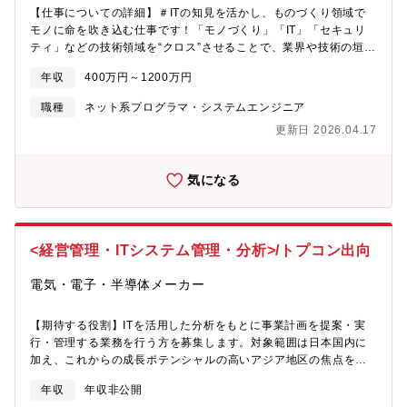
きます。【?社後のキャリア】まずは既存の社内インフラ管理業務
【仕事についての詳細】＃ITの知見を活かし、ものづくり領域で
ェクトにて、会計システム統合（財務会計・債権債務）と基幹シ
を研修を通じてご理解いただいた後、各グループ会社を回りなが
モノに命を吹き込む仕事です！「モノづくり」「IT」「セキュリ
ステム連携の実装を計画しています。また、経理業務はデジタル
ら同社のインフラ環境の理解をして頂きます。将来的にはインフ
ティ」などの技術領域を“クロス”させることで、業界や技術の垣根
化やツール活用が不十分であることが課題となっていますので、
ラユニット（福山/東京）を統括する立場としてキャリアアップい
を越えた新たな価値を創出し、社会課題の解決や生活の質の向上
早期にこれらの改善支援に従事していただきながら、自社業務と
ただくことを視野に入れておりますので、メンバーへのマネジメ
年収
400万円～1200万円
に貢献しています。IT領域でのご経験をもとに、複数分野を視野
システムについてのキャッチアップを行えるようにすることで、
ント管理者（チーム長またはユニット長） としてのキャリアパ
に入れキャリアを広げたい方、ぜひご応募お待ちしております。
会計統合プロジェクトの準備を整える期間に充てていただけるこ
スをご用意しております。また、ITS本部独自の取り組みとしてオ
職種
ネット系プログラマ・システムエンジニア
ものづくりとITエンジニアリングの掛け合わさった技術は私たち
とを計画しています。これらの範囲での会計統合・刷新を推進す
ンライン型研修が受け放題となっています。スキルや知識向上、
更新日 2026.04.17
の身近に存在します。例えば家のIoT化では、家電をスマートフォ
るための募集となります。【配属先】・ITS本部 基幹システム
興味のある専門分野を伸ばしていくことが可能です。
ンのアプリとつなぎ、家中の操作が可能となる。エアコンを外出
部 基幹システムユニット ユニット長 1名 メンバー6名＋派
先から帰宅までに操作することで、夏でも涼しい部屋に帰宅がで
遣メンバー2名 30～40代チームは温和な方が多く、気軽にコミ
気になる
きる。DVDレコーダーで録画した番組をスマートフォンのアプリ
ュニケーションを取れるような仲の良い雰囲気です。仲間意識も
で移動中に視聴ができる。車にGPSをつなぎ、正確な位置情報の
強く、入社後も支えあっていけるような環境です。チーム内外で
取得で、精度の高い運転支援ができる。日常にはITとものをつな
の勉強会なども積極的に実施しており、スキルアップを皆で目指
ぐことで、私たちの生活を便利したり、豊かにする技術がたくさ
しています。【職務特徴】他部門（特に経理）との連携及び支援
<経営管理・ITシステム管理・分析>/トプコン出向
んあります。 ITエンジニアとして培ったプログラミングやシステ
をしていく業務となるため、社内SEとしての情報システム部の経
ム設計のスキルは、制御分野でも大きな強みになります。近年、
験だけでなく、経理や財務会計などの知見を得ることができま
電気・電子・半導体メーカー
自動車・ロボット・IoT機器など、制御技術は急速に進化してお
す。【キャリアパスについて】お金周りのシステムから担当し、
り、ITと制御の融合が求められています。“モノを動かす”という実
いずれはIISなどモノづくりの根幹である製造側基幹システムへ携
感を得ながら、最先端の組込み技術に携わることで、キャリアの
【期待する役割】ITを活用した分析をもとに事業計画を提案・実
わっていただくことができます。また、おカネ周りの経験と知見
幅を広げることが可能です！【#活躍できるフィールド】? モノづ
行・管理する業務を行う方を募集します。対象範囲は日本国内に
を深め、管理会計のデータ周りの専門性を深めることも可能で
くり領域（組込・制御・車載）自動運転や医療機器など、日常生
加え、これからの成長ポテンシャルの高いアジア地区の焦点を当
す。データ周りでキャリアを構築していく場合、主に管理会計領
活やその安全を守る製品の開発環境負荷を減らすEV・省エネ家電
ててビジネスの成長戦略を描き、その実行管理を行って頂きま
域においてデータ基盤整備やデータドリブンの施策検討などを行
年収
年収非公開
の制御技術高齢化社会を支える生活支援ロボットの開発? ものづ
す。【業務内容】日本及びアジア地域における事業規模の拡大に
える人材を目指せます。また、ITS本部独自の取り組みとしてオン