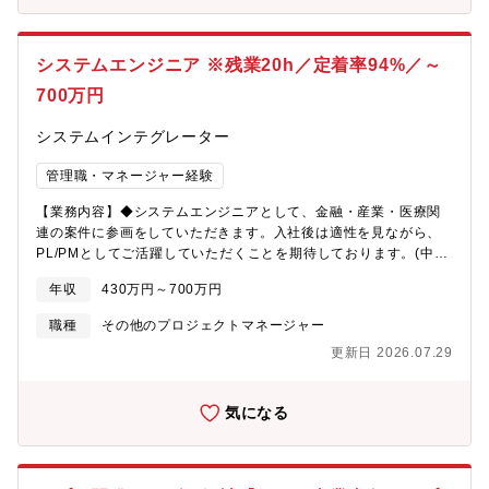
「品質保証」に特化したエンジニアとなりますので、ご自身の頑
在意義とし、ITプロフェッショナル集団として、三菱UFJ銀行をは
張りがエンドユーザー様にとっての使いやすさに直結いたしま
じめとするMUFG各社の業務を中心に、企画から運用までの全ス
す。 そのため、より良い”質”を追求する姿勢をお持ちの方には 非
テージでITソリューションを担い、牽引しています。
システムエンジニア ※残業20h／定着率94%／～
常にやりがいのある業務内容となっています。 【働き方】エンジ
ニアレイヤーの平均残業時間はなんと10時間程度！ ほぼ定時にて
700万円
勤務を終了しているため、ワークライフバランスの整った環境で
す！また、小さなお子様がいる管理職レイヤーの方も多くおり、
システムインテグレーター
グループ全体として 男女関係無くプライベートと仕事のバランス
を取りながら働くことを推奨しています。【業務内容】・テスト
管理職・マネージャー経験
プロセスの各活動の対応 -テスト計画作成～設計、実施、完了の
【業務内容】◆システムエンジニアとして、金融・産業・医療関
推進と情報共有 -各テストレベル、テストタイプにあわせた案件
連の案件に参画をしていただきます。入社後は適性を見ながら、
対応 ・テストマネジメント -開発チーム、ステークホルダと連
PL/PMとしてご活躍していただくことを期待しております。(中途
携したテストプロジェクト管理 -テスト状況の分析・報告 ・プ
でご入社された方々には、入社後1年程度でPLなどにキャリアア
ロジェクトマネジメント -スケジュール・進捗管理 -テスト
年収
430万円～700万円
ップされた方も多数在籍しております)◆元請け・一次請けのプロ
実行者のサポート ・受注活動支援 - 要件の技術的なヒヤリング
ジェクトが中心となっており、商流としても上流～下流工程まで
- 提案内容の技術的要素の支援 - 提案内容の工数算出 - 顧客
職種
その他のプロジェクトマネージャー
幅広く業務経験を身に着けることが可能です。◆プロジェクトに
への提案内容の説明 ※クライアントの要望により常駐案件もござ
更新日 2026.07.29
は平均5～10名以上のプロパーでチームにて参画をいたします。大
います。 【プロジェクト例】現在QAソリューショングループ全体
規模なプロジェクトなどの場合は、複数のチームが集まり協力を
では、100件ほどのPJが稼働しており、うち半数程度がIT関連の
してプロジェクトを推進しております。【プロジェクト例】
企業様からの案件、その他エンタメ、ファイナンス、教育、出版
気になる
◎「銀行向け」： 預金システムPJT／在宅60％／期間：約2年半
など様々な業界からの案件で構成されております。これらの案件
／フルスクラッチ／Java◎「保険会社向け」： 団体システム
はすべてプライム案件となっており、お客様と直接コミュニケー
PJT／在宅60％／基本設計～ST／Java◎「メーカー向け」：
ションをとっていただく機会や上流工程から携わっていただく案
SAP新規導入PJT／在宅50％／要件定義～稼働後支援／
件も多いため、 スキルアップの機会が豊富です！★案件例★〇ア