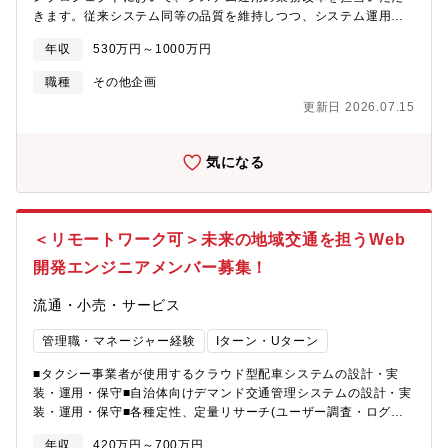
例入社～3年程度：サービスデリバリーチームに配属後、ITSMや
会社であり続けるため、技術に特化した、同社に生まれ変わりま
きます。従来システム同等の品質を維持しつつ、システム運用業
統合ID基盤に関する案件に参画4年目以降：様々なインフラ案件の
した。今まで以上に、技術者のキャリア実現に向け、エンジニア
務を改革することで、同社のシステムコスト削減と、サービス開
企画、検討、導入に関与【ポジションの魅力・やりがい】■同社を
として成長し続ける機会を提供できるような会社を目指してお
年収
530万円～1000万円
発スピードの向上を実現するミッションです。キャッシュレス決
始めすべてのグループ会社のIT基盤を企画、構築、運用する機会
り、新しい会社を一緒に作り上げてくれるエンジニアを募集しま
済を支える重要な社会インフラである、同社システムの全体像と
がある今回の募集ポジションは全社のIT利便性を上げていくため
す。
職種
その他企画
当社のシステムマネジメントプロセスについて、キャリアを通し
の大きな変革の取り組みに参画していただくものです。社内SEと
更新日 2026.07.15
てご理解いただくことになります。たとえば自社・顧客のコスト
して貴重な経験を積み、自身の成長にも繋げられます。■様々なベ
構造へ疑問を持ち、思考停止で現状を受け入れるのではなく、改
ンダーとの関わりを経験することができるITインフラストラクチ
善に向け本質を考え抜いて本来あるべき姿をデザインしたご経験
ャ・情報セキュリティグループでは、数多くのITソリューション
気になる
がある方にご参画いただき、これまでの経験を活かしたご活躍を
を導入・運用しています。このため構築・運用に携わるSIerだけ
いただきたいと考えています。また、システム開発・運用の委託
ではなく、時には大手クラウドベンダー様にも協力いただきなが
先におけるSREの組成や、生成AIの活用をミッションに含むポジ
ら、システムの構築・運用を実現しています。■IT投資に積極的な
ションとなります。【募集背景】同社は、安心で安全なクレジッ
会社で社内SEを経験することができる社内SEとしての悩みは、業
＜リモートワーク可＞未来の地域交通を担うWeb
ト決済サービスを創造し続けることを使命とし、次世代の社会イ
務改善、効率化、セキュリティ施策を実行していく上で、積極的
ンフラを支える企業であり続けたいと考えています。創業以来30
開発エンジニアメンバー募集！
な投資を受けられないことがよくあります。同社グループでは、
年にわたり技術資産を積み重ねてきましたが、システムアーキテ
IT投資に積極的であるため、自身が提案したものを数多く実現し
クチャの老朽化により、維持コストの増大や新サービス開発の遅
流通・小売・サービス
ていくことができます。
延といった課題に直面しています。これら課題を解決するため
に、同社はモダナイゼーションプロジェクトを推進し、仮想化技
管理職・マネージャー経験
Iターン・Uターン
術や生成AIなどの最新技術を活用した、柔軟かつ持続可能なシス
■タクシー事業者が使用するクラウド型配車システムの設計・実
テム環境の獲得を目指します。また本プロジェクトを通じて、自
装・運用・保守■自治体向けデマンド交通管理システムの設計・実
社の技術ノウハウを蓄積するとともに、将来的には事業開発やサ
装・運用・保守■各種定性、定量リサーチ(ユーザー調査・ログ分
ービス開発分野へと貢献できる人材の育成を目指しています。
析・問い合わせ分析など)に基づくシステムの改善■クライアント
【自社サービス例】■センター間接続サービスPOSを利用している
年収
420万円～700万円