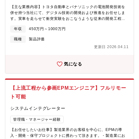
別部署での管理のため、管理部署と連携して対応予定【プロジェ
ステムに関与でき、各種インフラ領域の技術、上流～下流工程の
【主な業務内容】トヨタ自動車とパナソニックの電池開発技術を
クト方式】・ウォーターフォール(メイン)・アジャイル(一部)【特
幅広い経験・ネットワークから、クラウド、仮想基盤、OS各種ミ
併せ持つ当社にて、デジタル技術の開発および推進をお任せしま
徴・魅力】当社は日本の1/3の電力を供給する日本最大の発電事業
ドルウェア、運用基盤を中心に、最新技術にもチャレンジ可能・
す。実車を走らせて衝突実験をおこなうような従来の開発工程か
者であり（26カ所の発電所を保有）、その火力発電所の発電販売
プロジェクトを進める上での顧客調整、チームマネジメントも若
ら脱却し、モノ（実車）を作らずシミュレーションで製品・工
計画を作り、電力取引業務を実施する業務・システムの基盤構築
いうちから経験可能■ 資格取得・技術向上出来る環境部門内にて
年収
450万円～1000万円
法・設備の完成度を高める仕組みをつくります。デジタル技術の
は、日本の電力産業を支える上で最も重要なミッションです。電
クラウド環境を構築し、勉強会や検証等で利用しています。ま
活用によって「開発から量産までのリードタイム短縮」や「量産
力需給業務は、国内の電力の安定供給を支えると共に、JERAの発
た、その取り組みを評価します。資格取得、社外セミナーを推
職種
製品評価
トラブルの早期解決・未然防止」に貢献します。このようなデジ
電事業にも欠かすことのできない非常に重要な業務であり、この
進。費用は部門負担です。
更新日 2026.04.11
タルツインの実現によって、従来の「実機で確認」から「予測で
ような電力需給領域の基幹業務を担うシステム開発は非常にやり
早期決断」ができる環境を構築いただきます。■データを駆使した
がいがあり、東西（東電・中電）統合を志向した業務革新にも携
業務、働き方の変革、DXの推進■データ駆動型のリチウムイオン
わることができます。 本組織には、需給業務やツール開発のス
気になる
電池開発、要素技術開発、工程改善■データの蓄積・可視化・分析
ペシャリスト、転職者および外部コンサルタントが多数在籍し、
を各工程（開発、設計、評価、プロセス開発）に活用■シミュレー
多種多様で高度なスキルを持ったメンバーの中で仕事ができるこ
ション技術開発，CAE技術開発，モデルベース開発（MBD）、
とも魅力の一つです。【働き方・福利厚生】■テレワーク制度・テ
XR技術活用■上記技術活用によるリチウムイオン電池設計開発、
レワーク対象者全従業員（原則、交替勤務者除く。日勤勤務の場
【上流工程から参画EPMエンジニア】フルリモー
要素技術開発、生産準備への適用※参考：デジタルツインの実現
合は利用可）・テレワーク頻度原則、月の勤務日の半分以下（半
で業務プロセス変革にチャレンジデジタルエンジニアリング部 社
分以上出社）。出社&テレワークの勤務日は出社カウント
ト可能
員インタビュー
https://www.p2enesol.com/recruit/works/FZQVW1byDa8【やり
システムインテグレーター
がい・魅力】自ら開発したデジタル技術を活用して、開発から量
産までの業務プロセスを改革することができます。特に、リード
管理職・マネージャー経験
タイム短縮や業務効率化などは影響力が大きく、今後トヨタ自動
【お任せしたいお仕事】製造業界のお客様を中心に、EPMの導
車と進める電気自動車(EV)の技術開発にも貢献できます。また、
入・開発・保守プロジェクトに携わって頂きます。・製造業にお
実機を使わないデジタル技術を駆使した開発は各領域で求められ