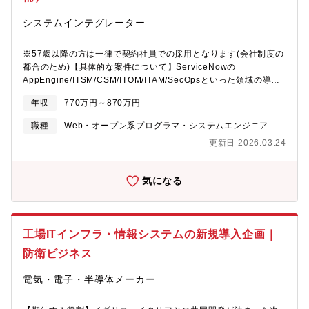
システムインテグレーター
※57歳以降の方は一律で契約社員での採用となります(会社制度の
都合のため)【具体的な案件について】ServiceNowの
AppEngine/ITSM/CSM/ITOM/ITAM/SecOpsといった領域の導入
支援を行っていただきます。案件にはServiceNowの有資格者のみ
年収
770万円～870万円
をアサインすることで高い品質をキープし、お客様から高い評価
を頂いています。 ※ServiceNowパートナーの顧客満足度を計る
職種
Web・オープン系プログラマ・システムエンジニア
CSAT（CUSTOMER SATISFACTION SCORE）では4.8とトップ
更新日 2026.03.24
ランク（日本国内では2位）①某保険会社様向けServiceNow構成
管理システム導入期間：6ヵ月 規模：50人月全社のIT資産の状況
をリアルタイムに把握できる仕組みを構築。②某製造業様向け
気になる
ServiceNowセキュリティ管理システム導入期間：1年間 規模：
60人月セキュリティ関連の各チームがもつ情報をServiceNowに
統合。各ツールごとに管理されていた監視情報やセキュリティ情
報、脆弱性対応の情報をServiceNowに集約。③某金融業様向け
工場ITインフラ・情報システムの新規導入企画｜
ServiceNow障害対応自動化システム導入期間：6ヵ月 規模：40
人月Ansible Towerなどの自動化ツールと連携することで、対応方
防衛ビジネス
法決定後の処理自動化を実現。ServiceNow上に障害情報を登録、
過去の対応内容をナレッジと蓄積、検索性を含めユーザビリティ
電気・電子・半導体メーカー
を向上。【チーム体制】クラウドインテグレーション第四部には
42名の社員が在籍しており、平均年齢は30代前半と非常に若い組