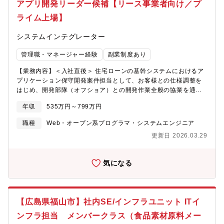
アプリ開発リーダー候補【リース事業者向け／プ
SAP◎「金融業界向け」： ネイティブアプリPJT／android・
プリ関連（金融・証券、福祉、教育、エンタメ、製造 など）〇
iOSほかにも、産業(メーカーや物流、小売など各種業種向け)系や
Sier関連（GPS、インフラ、官公庁 など）〇IoT組み込み関連
ライム上場】
医療系の案件も多数あります。①PLへのキャリアが積みやすい環
（監視システム、エンタメ など）☆取引実績☆3500社以上【キャ
境 ⇒2～3年の長期案件が多く、幅広い工程を経験することが可
リアパス】同社ではご自身の志向に合わせ、「スペシャリストコ
システムインテグレーター
能②安定して働ける環境 ⇒残業時間は毎年月平均20時間程度、
ース」と「マネジメントコース」のいずれかのキャリア選択を行
常に定着率90％以上を維持しております③ワークライフバラン
管理職・マネージャー経験
副業制度あり
うことができます！テストエンジニアからはじめてゆくゆくは 技
ス ⇒全社の3か月平均在宅勤務率は約60％(40日程度)となってお
術を極め上流の品質から提案をするQAエンジニア やQAリードを
【業務内容】＜入社直後＞ 住宅ローンの基幹システムにおけるア
り、 他にも各種ユニークな休暇や、休みが取りやすい職場環
目指すことも、マネージャーや事業部長といったマネジメントに
プリケーション保守開発案件担当として、お客様との仕様調整を
境づくりをしております④様々な技術への挑戦 ⇒上記プロジェ
特化したキャリアを目指すことも可能です。そのほかにもPMO
はじめ、開発部隊（オフショア）との開発作業全般の協業を通
クト例にも記載したような、SAPやネイティブアプリ開発のほか
や、案件を複数管理する案件管理者のポジションなどの複数のキ
じ、業務知識、システム知識、開発プロセス等について習得して
にも、 SalesforceやAI関連のプロジェクトなどモダンなプロ
ャリアパスがございますので、ご自身に合ったキャリアを構築し
年収
535万円～799万円
いただきます。＜2～3年後以降＞ 住宅ローンの基幹システムに
ジェクトにも取り組んでおります《開発環境》言語：Java、
ていただけます。
おける保守開発案件におけるチームリーダまたはサブリーダとし
VB.NET、ASP.NET、C#.NET、COBOL等DB：Oracle、DB2、
職種
Web・オープン系プログラマ・システムエンジニア
て、顧客要件調整からオフショア開発にけるPJコントロール全般
MySQL、PostgreSQL等使用ツール：Eclipse、Web Sphere、
更新日 2026.03.29
を実施していただきます。└担当フェーズ：影響調査、要件定義、
RAD、VisualStudio等※※面接はオンラインで完結いたしますの
設計、開発、結合テスト、総合テスト、移行└規模 ：
で、ご来社いただく必要はございません※※■魅力(1)働きやすさ
50人月～200人月 （担当案件の年間開発ボリューム想定）【キ
「スマートに働き よく学び よく遊び 夢や理想に近づく」という
気になる
ャリアパス】お客様に対し、アプリ保守、システム運用、基盤サ
経営理念を掲げ、効率的に働くことを強く推奨し、その意識が社
ービス、保守開発と言った幅広いサービスを提供しているため、
内に浸透しています。休みも取りやすく、海外旅行を計画する社
アプリケーションスペシャリストだけでなく、ＩTアーキテクト、
員もいます。労働時間の抑制をミッションとしたエンジニア出身
ITスペシャリスト、ＰＭなど、多種の職種に対するキャリアパス
者から成る「プロジェクトリスク管理」の組織があることも特徴
【広島県福山市】社内SE/インフラユニット ITイ
を描くことが可能です。アプリケーションスペシャリストとして
です。 ※月平均残業時間は20.8時間（2024年度実績）。「リフ
は、1年後に50人月～200人月規模のチームサブリーダまたはリー
レッシュ休暇制度」は、平日5日間連続で休暇を取得でき、かつ手
ンフラ担当 メンバークラス（食品素材原料メー
ダを担当し、3年後には複数案件を束ねるリーダとしてお客様や会