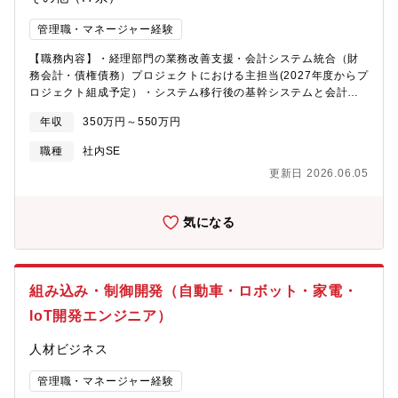
が可能な職場環境・定年後の65歳以降も正社員と同様となる70歳
現いただけることに期待しております。【配属先】・ITS本部 デ
までの「再雇用制度」・テレワーク勤務制度（テレワーク日数上
ジタル推進部 インフラユニット ユニット長 1名 メンバー2
管理職・マネージャー経験
限なし、全社員が利用可能）・全社員がコアタイムなしのフレッ
名 20代～30代 相互のコミュニケーションは仕事上は問題な
クス勤務制度を利用可・多様なライフステージとの両立（妊活か
【職務内容】・経理部門の業務改善支援・会計システム統合（財
く、メンバー間は活発な連携の雰囲気です。〈インフラユニット
ら、出産育児、病気や介護、性自認等、さまざまなニーズに対
務会計・債権債務）プロジェクトにおける主担当(2027年度からプ
全体の業務内容〉・現在Windowsサーバ、ネットワーク、クライ
応）
ロジェクト組成予定）・システム移行後の基幹システムと会計シ
アント、仮想基盤、クラウド等のグループ各社のインフラ管理、
ステムの連携、および各システムの運用管理【詳細】１．準備段
構築・運用・社内ユーザーからの技術的な問い合わせ対応や必要
年収
350万円～550万円
階当面、基幹システムの販売・購買・債権債務などの領域の保
に応じて現場にあるインフラ環境（パソコン、サーバ、ネットワ
守・運用を一部担当いただき、主に会計を中心とした領域につい
ーク周り）のサポート。・グループ各社へ上長や他メンバーと赴
職種
社内SE
て業務理解とシステム理解を深めながら、経理業務を中心とした
き、ヒアリングや要望をまとめ、プロジェクト化の企画立案と実
更新日 2026.06.05
実務の業務改善支援に従事していただきます。２．会計統合プロ
現後の評価・グループ各社へのインフラ環境改善、各工場への提
ジェクト経費精算システム導入を優先的に実施し、その後の債権
案やコスト削減の実現の達成に向けた企画立案・最新インフラ技
債務を含めた会計領域の統合プロジェクトを推進予定です。この
術（クラウド/オンプレミス）導入に関わる情報収集（外部ベンダ
気になる
プロジェクトメンバーとして従事いただき、ご経験が豊富な方に
ーとのやりとり）【職務特徴】・インフラ業務を通じ、維持管理
は、プロジェクトリーダーもしくはプロジェクトマネージャとし
やプロジェクトにチェレンジしていただく中で知見を蓄え専門性
てのアサインも可能です。会計領域の統合後は、基幹システム
を高めていくことが出来ます。・入社後に社内のインフラ環境を
（販売・購買・生産）と会計システムの連携部分を中心に、保守
学ぶことができ、ITインフラの経験を積むことが出来ます。・同
組み込み・制御開発（自動車・ロボット・家電・
運用および継続的な業務改善をリードしていただくことを想定し
ユニットで担当するITインフラについては、制約は少なく、自ら
ています。【募集背景】会計に関わるシステムとして①既存の財
スケジュールを立て、現場ユーザーの悩みや課題を抽出し、ITイ
IoT開発エンジニア）
務会計パッケージと、②汎用機上の販売購買管理・債権債務管理
ンフラの企画・立案など幅広く経験することが出来ます。・新し
のシステム、③汎用機から切り出された販売・購買・生産管理の
い技術や手法を取り入れながらITインフラの最前線で活躍するこ
人材ビジネス
システムの3システムがあり、汎用機の停止に向けて、これらの会
とができ、自己成長やキャリアアップの機会が豊富です。・各部
計領域に関して統合・刷新を行う方針です。2026年度は経費精算
管理職・マネージャー経験
門との連携を通じてチームワークを重視した環境で働くことがで
システムを先行実施し、その後、IT部門と経理部門の共同プロジ