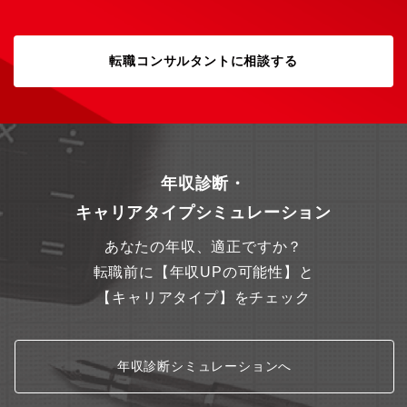
ォローアップは充実しています。大きな特徴としては、案件遂行
の時間とは別に技術検証、社内DX推進、新サービス開発への参画
など変化の激しい技術領域に対して挑戦できる時間を用意してお
転職コンサルタントに相談する
り、常に新しい発想を事業に取り入れる柔軟性を業務の中に取り
入れています。■プロジェクト事例・某HR系コンサル会社様向
け クラウド戦略策定支援 （規模：半年）・某製造業様向け
Azure環境導入戦略策定支援 （規模:3か月）・某流通業様向け
AWS DevOps環境導入戦略支援 （規模:3か月）【歓迎要件】・
クラウドサービスプロバイダー認定資格のアソシエイトレベル以
上・パブリッククラウド(Azure、AWS、Google Cloud、OCIな
年収診断・
ど)の導入経験・Microsoft Cloud (Power Platform、Fabricなど)
の導入経験・SAPソリューション(SAP S/4HANA Cloud Public
キャリアタイプシミュレーション
Editionなど)の導入経験・クラウドセキュリティの基礎知識・クラ
ウド環境における監視、運用設計の経験・ITSM,ITOMに関する知
あなたの年収、適正ですか？
識経験・ビジネスレベルの英語力【福利厚生補足】財形貯蓄制
転職前に【年収UPの可能性】と
度、団体保険制度、副業制度、産前産後休暇制度、育児休暇制
度、介護休暇制度、資格取得報奨金制度、結婚祝い金制度、出産
【キャリアタイプ】をチェック
祝い金制度、健康保険組合福利厚生サービス など※定年60歳、再
雇用制度有（65歳の誕生月末まで1年毎の契約社員）※産・育休取
得率(女性) 100％（復帰率：90.9％ ※女性）※男性育児休業に
ついても取得実績は多数あり、取得を推進する取り組みを行って
年収診断シミュレーションへ
います。