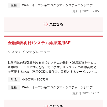
システム（TMS）や倉庫管理システム（WMS）、共同配送を支え
ていきます。ホープスはソリューションを幅広く揃えているた
職種
Web・オープン系プログラマ・システムエンジニア
るプラットフォーム（PF）の商品企画/システム開発に取り組んで
め、それらを活用しながら日本の製造業が世界でも戦えるように
更新日 2026.07.05
いただきます。【職務内容】■該当市場の課題調査■課題解決の仮
していきたいと本気で考えています。【プロジェクト内容※一例
説検討■概念実証（PoC）■商品企画■システム開発のプロジェク
です※】・品目別原価計算による収益の見える化：原価管理シス
ト管理（実際の開発は別部門）※課題解決の仮説検討やシステム
テムの予実分析及び改善アクション立案支援・生産性向上：レガ
気になる
開発管理では業務を遂行する上で、基本的なシステムアーキテク
シーとなっているシステムのリプレースプロジェクト・製販一体
チャー（特にクラウドサービスやスマホの業務アプリ、RFIDなど
となった機会損失防止：S&OP、PSIにおけるシームレスなデータ
IoT技術）を理解している必要があります。【携わるサービス】・
連携による製造と販売、物流までを含めたトータルプロフィット
配送計画の最適化サービス（LocoMoses）・製品や設備品のロケ
の向上【会社概要】「バックオフィスDX」「Make work fun！」
金融業界向け/システム維持運用SE
ーション・在庫管理システム（SHO-XYZ）・RFIDを活用したセ
をモットーに、バックオフィス業務とそこに関わる人たちの働き
ンサーネットワーク（SmartHop）・輸送管理システム
方を変えていくことを通して、企業競争力を向上させることを使
システムインテグレーター
（TMS）・共同配送プラットフォーム【事業、業務内容関連サイ
命としています。「ヒトが元気になれば、ビジネスも活性化す
ト】・https://www.oki.com/jp/ITS/locomoses.html・
る。」同社はヒトが何をすべきかを追求し、ITの力で “働くをもっ
https://www.oki.com/jp/SHO-XYZ/・
世界有数の取引量を誇る決済システムの維持・運用業務を中心に
と楽しく” へリノベートすることで社会に貢献します。同社はクラ
https://www.oki.com/jp/yume_pro/about/logistics.html【組織構
運用設計、ＢＣＰ対応を行っています。ITシステムの運用高度化
ウドERPの構築・導入コンサルテーションを中心に、その他のパ
成】グローバルマーケティングセンター イノベーション事業開
を実現するため、運用QCDの責任者、目標とするサービスレベル
ッケージ、スクラッチ開発による各種業務システムの開発を手が
発センター ビジネス開発部 物流・地域DXチーム：5名■構成：
やKPI達成に向けて課題抽出と改善活動をリードいただきます。具
ける会社です。【必須要件】■リーダー・ＰＭ・ERP(oracle製品
年収
440万円～800万円
チームマネージャー1名（男性）、チームメンバー4名（男性4名）
体的な業務内容は以下のとおりです。【維持・運用業務】・運用
やSAP)の導入～保守工程の内いずれかの経験が3年以上・財務会
※上記チーム員のほか、外部コンサルタント１名（男性）、派遣
業務（監視、マシン操作、故障対応等）、サポートデスク対応・
計、販売購買、在庫管理など、基幹業務領域いずれかの業務知
職種
Web・オープン系プログラマ・システムエンジニア
社員１名（女性）も活躍しています。■平均年齢：46歳【募集背
入退出管理、作業進捗管理、試験調整・準備・実施・事後対応・
識・プロジェクトのリードもしくはマネジメント経験(進捗管理、
更新日 2025.07.17
景】増員募集になります。物流領域は、OKIの中期計画でも公表し
環境変更対応・ISO、ISMS、セキュリティ監査への対応【運用設
課題整理等)【歓迎要件】■リーダー・ＰＭ・ERPの周辺システム
ている通り、将来事業として期待している領域の1つであり、取り
計業務】・運用開始前システムの運用設計・既存運用の改善提
（EPM、ETL、BI、ITSMなど）のリードもしくはマネジメント経
組むべき課題やソリューションも多いため、今後の物流事業拡大
案・施策立案・実行管理・あるべき姿を検討し、実現するための
験をお持ちの方
気になる