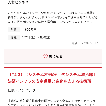
人材ビジネス
期：30時間～40時間■テレワーク：週に1～2回可能
イズアプリケーショングループそのうち、ITインフラストラクチ
ャ・情報セキュリティグループには3つのチームがあり、17名が在
籍しています。・ITインフラストラクチャデザインチーム・サー
こちらからエントリーをいただきましたら、これまでのご経験を
ビスデリバリチーム・情報セキュリティチーム今回募集する部署
参考に、あなたに合ったポジション(求人)をご提案させていただき
は「ITインフラストラクチャ・情報セキュリティグループ サー
ます。応募ポジションに迷う場合は、こちらからエントリーくだ
ビスデリバリチーム」です【業務内容】同社及び関連子会社のシ
さい。■業務内容同社グループや大手外部企業にてFA（ファクトリ
年収
～900万円
ステムインフラ運用業務全般①グループ会社全体のインフラ環境
ーオートメーション）、医療機器、環境製品（パワコン等）、自
の保守・運用・継続的改善②グループ会社全体のグループウェア
動車関連機器の要件定義、基本設計、詳細設計、コーディング、
職種
ソフト設計・制御設計
の保守・運用・継続的改善③グループ会社全体の資産・契約・管
プログラミング、テスト等などをご担当いただく予定です。※ご
更新日 2026.05.17
理の継続的改善④PC利用者向け教育・ヘルプデスク運用⑤上記に
経験及びご希望にあわせて担当業務を決定いたします。■具体的に
かかわるベンダーコントロール業務【構成人数】6名【文化】年齢
は・モーター制御ソフトウェア開発・健康医療機器の組込ソフト
や社歴など関係なく、仕事上の相談はもちろん日々の何気ない会
設計・無線通信のファームウェア開発・画像処理関連のアルゴリ
気になる
話などが絶えないコミュニケーションが活発な職場です。【担当
ズム開発・電装品マイコン組込ソフトの開発・健康管理システム
業務】■業務詳細・ITSM構築、統合ID基盤に関するタスク（環境
におけるサーバ開発・WEBアプリケーション開発・携帯サイト/モ
構築、ドキュメント整備など）・基本、詳細設計書、運用設計書
バイルコンテンツの開発・スマホアプリ開発・エンターテイメン
の作成・関係メンバーのタスク進捗確認、フォロー・上記にかか
ト機器のプログラム制御・カーナビゲーションシステムの機能追
【T2-2】【システム本部/次世代システム統括部】
わるベンダーコントロール業務■一日の業務イメージ 8:45 出勤
加における組込開発・デジタルカメラの画質設計に伴う評価・検
9:00 担当システムの正常性確認10:00 タスク確認及びPoCな
証業務・AIセンシングプラットフォーム開発 など※上記のプロ
決済インフラの安定運用と進化を支える技術職
どTodoの実行12:00 昼休憩13:00 タスク結果のドキュメント
ジェクトはあくまでも一例です。 あなたの経験を活かし、希望
化、必要関係者とのコミュニケーション15:00 業者打ち合わせ
に応じた開発に挑んで下さい。■募集背景2023年4月3日、同社の
信販・ノンバンク
16:00 社内打ち合わせ、翌日のタスク確認17:30 退勤【キャリ
人財サービス事業は、同社をはじめとするお客様とともに社会的
アパス】・ITSM導入、浸透に向けたプロジェクトリード・統合ID
課題を解決し、エンジニアが生涯にわたり開発現場の最前線で活
【職務内容】現在推進中の同社システム全体のモダナイゼーショ
基盤導入（同社グループとしてのID基盤構築）＜キャリアパス事
躍し続けることができる、「生涯、エンジニア。」を体現できる
ンプロジェクトにおいて、システム運用の業務改革を担当いただ