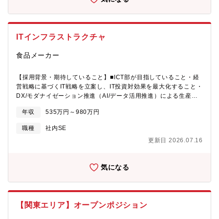
に向け、中核的な人材を募集します。【今後の方向性】物流領域
業務改善活動（AIなどを用いた業務改善/効率化も検討予定）
では、2023年5月に輸送領域においては配送計画の最適化サービ
【BCP業務】・被災時対応、訓練対応・コンテンジェンシープラ
ス（LocoMoses：ロコモーゼ）をリリースし、また2025年4月に
ン／BCPの企画・訓練・改善活動【本ポジションの魅力】・同社
は倉庫領域においては製品や設備品のロケーション・在庫管理シ
内でも有数のITSM領域のプロフェッショナルメンバーが揃ってい
ITインフラストラクチャ
ステム（SHO-XYZ：ショザイ）をリリースしており、今後は
ます。実務を経験しながら、ITSMで必要とされる要素の多くを系
2024問題で課題となっているトラックドライバーの労務管理を踏
統立てて習得可能です。・高い信頼性を誇る決済システムの運営
食品メーカー
まえた輸送管理システムや他社との共創によって輸送効率を高め
に携わることで、ITSMの王道を経験することが出来ます。・シス
る共同配送PFの開発に取り組んでいきます。【キャリアパス】本
テム更改が控える中、ITSMツールの最新化や自動化等、レガシー
ポジションはOKIの将来事業を担う可能性がある新規事業を推進/
システムにおける最新の技術、知見の取り込みという貴重な経験
【採用背景・期待していること】■ICT部が目指していること・経
開発する場となります。今後のキャリアについては実際に担当で
ができます。【歓迎要件】いずれか・ITインフラ運用業務の経験
営戦略に基づくIT戦略を立案し、IT投資対効果を最大化すること・
きる業務内容や本人の適正・希望によっても変わってくると思い
（ITシステムの運用設計経験）・プロジェクトマネージャー経験
DX/モダナイゼーション推進（AI/データ活用推進）による生産性
ますが、今後のキャリアとしては一例として以下のような設計が
（チームリーダとしての業務経験）・ITサービスマネジメント
向上・DX推進のためのIT基盤構築（止まらないシステムの維
年収
535万円～980万円
可能です。・担当したシステムのエキスパート（幹部社員も可
（ITSM）領域の基礎知識
持）・事業課題に対するシステムによる解決策を提案する戦略的
能）・複数のシステムを担当するプロフェッショナル（幹部社
パートナーになること■ITインフラストラクチャ・情報セキュリテ
職種
社内SE
員）・該当事業を推進するチームマネージャー（幹部社員）【魅
ィグループが目指していること・従業員がITを活用した業務を推
力】■当チームは新規事業（物流）に特化しており、これからの
更新日 2026.07.16
進できる環境を整備すること・従業員が安心して安全に利用でき
OKIを支える事業の柱を企画・推進することを目的に活動していま
るITプラットフォーム整備・従業員がデジタルを学び、活用でき
す。物流領域（倉庫/輸送）は自家物流まで含めると国内だけで50
る環境を整備する・DXの推進のための基盤構築■期待している役
気になる
兆円を超える巨大市場となり、2024年問題などからもゲームチェ
割 ・DXの前提となるグループ全体のITプラットフォームに対する
ンジが期待されている大変魅力的な領域となります。■物流はOKI
施策を一緒に考え実行していただけること・特に同社の根幹とな
にとって完全な新規領域のため事業推進にあたり様々な課題が山
るITインフラの安定稼働、DX推進に向けたデータベース構築・活
積して苦労が耐えませんが、一方で事業の黎明期から携わること
用を推進していただけること【配属先の情報】ICT部には3つのグ
【関東エリア】オープンポジション
ができる大変やりがいのある仕事です。【働き方】■座席はフリー
ループがあり、61名が在籍しています。・IT戦略グループ・ITイ
アドレス制になります。■残業時間：通常期：20時間程度 繁忙
ンフラストラクチャ・情報セキュリティグループ・エンタープラ