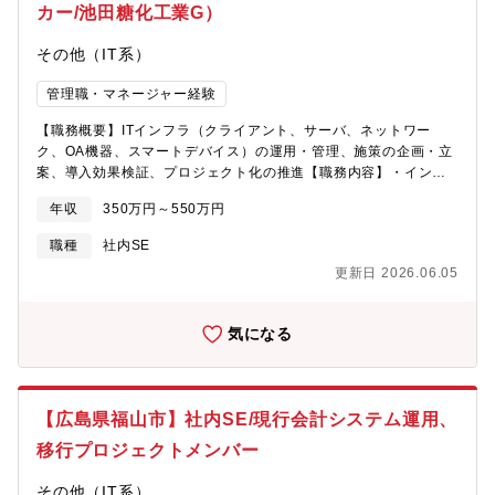
当として5万円を支給しています。土日を含めることで9連休にな
カー/池田糖化工業G）
社に対して貢献できるようになることを目指します。【ポジショ
りますので、海外旅行を計画する社員もいますし、部長といった
ンの魅力】・開発プロジェクトにリーダとして携わっていただく
管理職も積極的に活用しております。(2)評価制度：・ITSS（ITス
その他（IT系）
ことで、住宅ローンや融資関連業務の知識・経験の拡大が望めま
キル標準）を基準とした絶対評価で、評価をしています。年初に
す。・システム化企画、提案などの上流工程への参画やPMへステ
目標設定をし、半期毎に振返りの面談があります。短期・中期・
管理職・マネージャー経験
ップアップなど、 実践でのスキルアップ・キャリアアップが図
長期の目標を持ち、具体的なビジョンを描いた上で就業できま
れます。・プライムベンダーとして、SIビジネスを推進している
す。中途・新卒関係なく平等に評価がされ、成果次第では中途入
【職務概要】ITインフラ（クライアント、サーバ、ネットワー
ため、大規模システムの開発スキルやPMスキルだけでなく、 お
社1年でもリーダーへの昇格もあります。(3)女性の働きやす
ク、OA機器、スマートデバイス）の運用・管理、施策の企画・立
客様との関係性の構築、各種協業他社とのビジネス推進など、ビ
さ：・妊娠中・産前産後・育児中の時間外労働・休日労働が免除
案、導入効果検証、プロジェクト化の推進【職務内容】・インフ
ジネス視点でのスキルアップを図ることが可能です。・1つのお客
される他、子供が中学に入学するまで時短勤務可能、保育施設の
ラ業務（クライアント、サーバ、ネットワーク、OA機器、スマー
様に対して、組織全体でアプリ～インフラまでトータルで支援す
年収
350万円～550万円
保育料の補助、子の看護の為の休暇など女性の活躍のための制度
トデバイス）の運用、管理・サーバ、ネットワーク周りの設計、
る組織で、 若手～シニア層含めたベテランまで活躍しておりま
が充実しています。時短勤務スタートで中途入社された実績もご
構築、保守サポート対応、ユーザーからのヘルプデスク対応・イ
職種
社内SE
す。 ITS・APS→PMへのキャリアパスや、ITAへの挑戦ができる
ざいます★そのほかの採用情報は下記サイトにも掲載しておりま
ンフラ関連プロジェクトのメイン推進（PL）【詳細】同グループ
環境です。 プライムベンダーとして、お客様に近い立ち位置で
更新日 2026.06.05
すので、是非ご覧ください★https://www.nova-
全体のITインフラの管理、プロジェクト推進業務をお任せしま
大規模システム開発を推進することにより、 スキルアップ、キ
system.com/recruitment/
す。社内インフラを管理する視点を持ってもらい、インフラ設計
ャリアアップを図りたいと考えている意欲的な方を期待していま
や構築を行うため、必要に応じてグループ各社へ出張、またはオ
気になる
す。【企業の魅力】■国内トップクラスの「独立系総合ITサービス
ンライン会議を通じて、要望実現に向けた業務を担当して頂きま
企業」TIS社は創業50年以上の歴史を持つ総合ITサービス企業で
す。技術的な面に加えコミュニケーション能力を活用した業務が
す。金融、製造、流通／サービス、公共、通信業界など、多岐に
中心となります。現在インフラ知識をお持ちの方であれば、それ
わたるお客様3000社へITサービスを提供いており、特にクレジッ
らをより具体的に業務に利活用する提案を行い、上流工程から携
トカードの基幹システム開発で国内市場シェア約50%と決済領域
【広島県福山市】社内SE/現行会計システム運用、
わることもでき、十二分に力を発揮頂ける業務となります。【募
トップシェアの実績があります。その他、SIからIT基盤構築、コ
集背景】利用部門からの要望を吸い上げ、IT戦略方針に従い、グ
移行プロジェクトメンバー
ンサルティングなどあらゆる段階でお客様の経営・事業を支援す
ループ全体のインフラ基盤の最適化を実現させるために増員を行
るため、サービスラインナップは200を超えています。■長期就業
います。同社のインフラシステムについて戦略的な企画運用を実
その他（IT系）