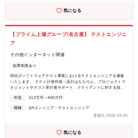
産業界全体でIT活用が遅れている中、同社はITによる差別化を図る
ServiceNow ITSM導入）■既存ServiceNowアプリケーションの
ため、システム投資予算は昨対比1.5倍のPJTとなっております。
ユーザー利便性向上のための改修■三菱UFJ銀行の海外拠点への
気になる
①IT資産管理体制の再構築→ITAM、ITSM関連システムの導入・体
ServiceNowアプリケーション提供（アプリ海外展開）【成長機
制整備②業務効率化→データ分析基盤構築、MS365活用③新技術
会】■企画から実装まで幅広いフェーズに関与し、ServiceNowの
導入→生成AI活用、パブリッククラウド活用、DX推進④その他→
専門性を核に市場価値を高められる環境。■多様なServiceNowソ
オリックスグループとのシステム連携・統合、コスト削減、人材
リューションに触れ、知見を拡張可能■ServiceNow主催イベント
【プライム上場グループ/名古屋】 テストエンジニ
育成現在、資産管理システムについては導入しているもの（スク
への参加機会が多く、最新技術・動向をキャッチアップ可能■アジ
ラッチシステムやEXCEL台帳等の継ぎ接ぎ連携）を廃止して、新
ア
ャイル開発を採用し、フレームワーク理解と実践経験を積める■海
たなシステムを導入する予定でいらっしゃいます。システム導入
外拠点向けアプリケーション提供やServiceNow社の海外イベント
の検討、企画～導入についてもお任せする想定です。【配属部
その他インターネット関連
参加など、グローバル経験を獲得可能【想定キャリアパス】将来
門】情報システム部 ITサービス運用課18名(2025年2月現在）
的には、以下のようなキャリアを描くことができます。
【部門方針】不動産業界全体でIT活用が遅れている中、同社ではIT
副業制度あり
■ServiceNowスペシャリスト（開発エキスパート）■ビジネスデ
により差別化を図るという意思決定を行い、「従業員とつながる
ザイナー（課題発掘・要件定義支援・提案のエキスパート）■ITア
同社のソフトウェアテスト事業におけるテストエンジニアを募集
IT」「お客様とつながるIT」「経営とつながるIT」という3軸でIT
ーキテクト（全社最適化のアーキテクチャ設計・標準化推進）■プ
いたします。 テスト計画作成～設計はもちろん、プロジェクトマ
投資を積極的に実行中。【部門の勤務・教育等】iCD協会が提供す
ロジェクトリード（大規模プロジェクトの管理・推進）※技術志
ネジメントやテスト実行者サポート、クライアントに対する技術
るiCDをベースとした教育体制を確立し、研修を積極的に推進。
向の方は、フェローとして経営層に準ずる処遇を目指すことも可
要件ヒアリングなど、品質保証にかかわる幅広い業務に携わって
能です。【（外部リンク）テックブログ】
年収
312万円～600万円
いただきます！ テストエンジニアとしてスペシャリストを目指す
https://www.youtube.com/@muityoutube836【同社について】
だけでなく、上流の品質から提案をするQAエンジニアや数十名規
職種
QAエンジニア・テストエンジニア
三菱UFJフィナンシャル・グループは「世界が進むチカラにな
模の組織をマネジメントする管理者など、複数のキャリアパスが
る。」を存在意義として掲げ、「金融とデジタルの力で未来を切
更新日 2026.04.20
ございます。【ポジションの魅力】立場に関係なく、提案や質問
り拓くNo.1ビジネスパートナー」を目指す、世界で5番目に大き
をしやすいフラットな環境です。 1メンバーの意見から資格試験
な金融グループです。三菱UFJインフォメーションテクノロジー
の勉強会が新たに開催されるようになった、といった実績もあり
株式会社（MUIT）は「安心・安全・安定でMUFGを「支え」、金
気になる
ポジションに関係なく新しい提案を歓迎する社風です！ また、
融×ITでMUFGを「変える」、メインドライバーとなる」ことを存