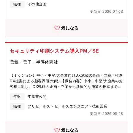
くりにかかわるIT・アプリケーション開発・DX領域（アプリ・
伴い、経営状況を把握するための情報収集から分析、その分析に
ライン型研修が受け放題となっています。スキルや知識向上、興
職種
その他企画
DX・AI）FA、FIoTにまつわるアプリケーション開発画像処理を用
基づく事業計画を策定し、経営層に対して提案を行う。また、主
味のある専門分野を伸ばしていくことが可能です。
更新日 2026.07.03
いた製造ラインの無人化、省人化に関するアプリ開発製造ライン
要テーマについて調査分析から企画の策定、遂行プロジェクトの
の自律制御や可視化、自動化に関するWebアプリ開発医療現場向
リード役（またはサブリード役）、あるいは組織をまたがった縦
けロボット操作アプリ開発、リハビリ支援等のWEBアプリ開発
串/横串で連携するプロジェクトのPMO（プロジェクト・マネジメ
気になる
【#プロジェクト事例（一部抜粋）】乗用車自動運転（AD）、運
ント・オフィス）としてのプロジェクト遂行支援を担います。管
転支援（ADAS）開発防衛関連の管理システム設計、筐体ソフト設
轄国：日本業務上関連する国：アジア地域（韓国、東南アジア、
計（C、C++、C♯、Java、Python）ロボット操作アプリケーショ
南アジア、中東アフリカ）及びグループ会社所在国適正にあわせ
ン開発（C＋、Python）産業ロボットの組み込みソフトウェア設
て以下いずれかの業務をお任せします。１）経営分析の実施、経
セキュリティ印刷システム導入PM／SE
計（ROS、C言語、C++）流通業向けAIモデル実装（Python,
営課題の抽出および経営層への改善提案２）成長戦略や事業計画
AWS）工場自動化-スマートファクトリー（Python、PLC）医療
の策定や新規事業の提案、経営管理体制の構築、それらの実行の
電気・電子・半導体商社
機器の組込制御開発など【# この仕事の意義】ものづくりの根幹
支援３）経営目標の関わるデータ分析業務（事業計画・予算策
である製品開発に貢献し、次世代の技術を創る暮らしを豊かにす
定、KPI等計数管理等）４）IT機能として、社内の業務プロセス・
る：AIやIoTで生活を便利に、快適に持続可能な社会を支える：省
ITプラットフォームの構築推進５）内部統制、管轄関連会社のガ
【ミッション】中小・中堅/大企業向けDX施策の企画・立案・推進
エネ・効率化・自動化で環境負荷を軽減【#共通の魅力ポイント】
バナンス支援などの統括管理業務６）市場動向（マーケット、競
DX提案による顧客課題の解決【職務内容】中小・中堅/大企業のお
多様な業界・技術領域でスキルを活かせる経験・志向に応じた柔
合、技術動向などデータ分析）の調査に基づく内部/外部の環境分
客様に対し、DX戦略の企画・立案から具体的な施策の推進までを
軟なキャリアパス社会貢献性の高いプロジェクトに携われる新規
析７）グループ会社を含む業務改革・組織改革プロジェクトの推
一貫してリードしていただきます。増大する企業のデジタル変革
年収
年収非公開
事業や大規模案件へのチャレンジ機会も豊富
進８）アジア地区における新規販売会社設立やM&A案件の関わる
ニーズを深く理解し、顧客のビジネス課題をヒアリングし、最適
業務（プロジェクトベース）９）マネジメントからの特命事項、
なITソリューションやビジネスモデル変革を提案し、顧客の事業
職種
プリセールス・セールスエンジニア・技術営業
調査事項への対応【配属部署】※入社後親会社トプコン社へ出向
成長を強力に支援することがミッションです。提案の実現に向け
更新日 2026.05.28
いただきます。DX/ KM推進部【同社の魅力】●世界をリードする
た推進全体を統括し、社内外の多様なステークホルダーと連携し
技術力！トプコンソキアは、測量・建設・農業分野における最先
ながら、DXによる顧客の課題解決と価値創出を主導していただき
端の光学機器・GPS技術を開発・提供しています。GNSS（全球
ます。・中小・中堅/大企業向けDX施策の企画・立案・推進・顧客
気になる
測位衛星システム）や自動制御機器など、世界中のインフラ整備
業務プロセスの可視化（As-Is／To-Be）および改善提案・IT商材