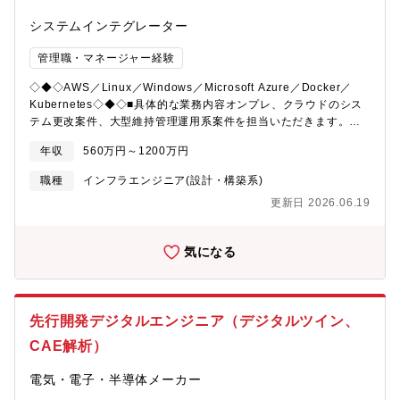
い価値”を提供することで、社会やお客様の＜進化＞に貢献しま
使命感を持ち、 主体的に仕組みづくりに関わっていただける方を
す。
システムインテグレーター
歓迎しています。 また、教育体制も整備しておりますので、 未経
験の方でも市場制度や需給業務、ICT、プロジェクトマネジメント
管理職・マネージャー経験
に関する専門性を、 段階的に身につけていただくことが可能で
す。 安心してご応募ください。【具体的には】・システム運用保
◇◆◇AWS／Linux／Windows／Microsoft Azure／Docker／
守業務の企画・改善（運用プロセス設計、SLA/SLO設計、運用品
Kubernetes◇◆◇■具体的な業務内容オンプレ、クラウドのシス
質向上、運用自動化・AI活用等）・システム運用（監視、アラー
テム更改案件、大型維持管理運用系案件を担当いただきます。ク
ト対応、定期作業、問い合わせ対応等）・システム保守（障害対
ラウドへのリフト＆シフトや、各クラウドベンダが提供するマネ
応、原因分析、システム改修、再発防止等）・システム基盤管理
年収
560万円～1200万円
ージドサービスの活用、構築技術を提供し、マネージドサービス
（クラウド/オンプレ環境の運用管理、構成変更等※今後人員拡充
化を推進ITSM／ITOM領域（servicenow）を連動し、顧客に高付
職種
インフラエンジニア(設計・構築系)
後は基盤設計等も検討予定）・システム開発プロジェクト支援
加価値サービスを提供■案件事例〇中央省庁業務システム（オンプ
（非機能要件定義、運用設計、ログ設計・監視設計等）【システ
更新日 2026.06.19
レ）の大規模更改案件・工程：システム全般のインフラ領域環境
ム環境※参考】■言語・開発・フレームワーク・TypeScript /
設計～構築～試験、維持・スキル要素：自動構築（Ansible）、
JavaScript（Webアプリケーション開発）・Node.js（バックエ
OS（HP-UX・Linux）、DB（HiRDB）、運用系MW（JP1）、
ンド開発）・React（フロントエンド開発）・VBA（一部業務ツ
気になる
NW、LB等・体制：80名超・習得技術：資料も豊富で案件を進め
ール開発）・GitHub（CI/CDパイプライン、リポジトリ管理）・
る上での体系的な知識を習得 システム維持経験から
Azure DevOps（CI/CDパイプライン、リポジトリ管理）・
のより良いシステム構築（改善の意識） Ansibleを使
GitHub Copilot（開発効率化支援）■データベース・MySQL■監視
用した自動構築技術〇政府機関サービス提供のための、フルAWS
基盤・運用基盤・Splunk（ログ分析・監視）・ServiceNow（イ
先行開発デジタルエンジニア（デジタルツイン、
基盤新規導入案件・工程：要件定義設計～構築～試験・スキル要
ンシデント管理 / ITSM）■インフラ基盤・Microsoft
素：AWS基本サービス、S3、ALB、EKS、Fargate、AWS
CAE解析）
Azure（AKS・コンテナ/一部VM）・Snowflake（データ基盤）・
Batch、terraform等・習得技術：フルクラウド案件を要件定義工
Boomi（データ連携）・Kong/WSO2（API管理・連携基盤）・一
程から対応し、クラウドベース設計技術習得 AWSの
電気・電子・半導体メーカー
部オンプレミス環境（パソコン/ローカル含む）※基盤そのものは
各種サービスを使用した構築技術■得られる経験・様々な業界のシ