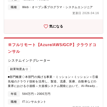
とのコミュニケーションおよび開発への落とし込み■営業やサポー
大手加盟店の本部決済サーバーと各カード会社のサーバーをつな
トなど他部署とのコミュニケーション※能力や意欲があれば、今
ぎ、売上情報・オーソリ情報使用可否情報等をオンラインでスイ
職種
Web・オープン系プログラマ・システムエンジニア
後オープンソースのプロジェクトにも参加して頂く可能性があり
ッチングするサービス。加盟店のニーズに応じ、様々なオプショ
更新日 2026.04.16
ます電脳交通は地域交通の維持・存続を担うクラウド型タクシー
ンサービスを用意。■JTRANS売上データ、有効性チェックデータ
配車システムを提供し、全国のタクシー事業者向けサービスや自
等の各種データを集約してバッチ伝送を行うサービス。（対象サ
治体向けのデマンド交通管理システムを展開しています。 今後の
ービス例）売上データ、無効通知、有効性チェックデータ、集計
気になる
さらなる業務拡大・機能強化に向けて日本全国からエンジニアを
データ、ギフト売上、マスターデータ、DLLデータ、加盟店明細
募集します。 フルリモートワーク可能ですが、本社がある徳島へ
等■3-D Secureオンラインショッピング等でクレジットカード決
のUターン・Iターン希望者も大歓迎です。移住が必要な方には社
済をより安全に行うための本人認証サービス。「従来のクレジッ
宅の提供など、可能な限りのサポートをさせて頂きます。【現在
トカード番号」、「有効期限」などの情報に加え、「パーソナル
※フルリモート【Azure/AWS/GCP】クラウドコ
の開発環境】フロントエン
メッセージ」や「ワンタイムパスワード」を合わせて認証を実
ド:JavaScript(jQuery,CoffeeScript,React), Android(Java)バッ
施。■CARDNET-Cloudサービス高セキュリティ・多様な決済機能
ンサル
クエンド:Ruby on Rails(Slim,RSpec,Grape), NodeJS, API連携
を実現した加盟店のニーズに幅広く応えるワンストップのクラウ
(REST,WebRTC, Twilio)インフラ:AWS(EC2, S3, Aurora
ド型マルチ決済サービス。【同社システム部部門体制】■システム
システムインテグレーター
MySQL, Redis, OpenSearch, Lambda(Python))ツール:GitHub,
企画部・次世代システム統括部システム第一本部、システム第二
GitBucket, VSCode, VirtualBox, Autify コミュニケーショ
副業制度あり
本部の活動を組織横断的に統括・支援する活動として、組織やシ
ン:Backlog, Microsoft Teams【歓迎要件】■GPSや地図情報に関
ステムの企画・構築を担当。■システム第一本部（基幹システム開
■部門概要◇本部門の掲げる事業・ミッション＜ミッション＞①最
連したサービス開発経験■アジャイル開発経験■フルリモートチー
発部・基幹システム運用部・ペイメントシステム運用部・業務シ
先端のクラウド技術を活用し、製造、流通、医療、自動車などの
ムでの開発経験■開発工程における要件定義、上流工程から稼働ま
ステム開発部）大型加盟店やカード会社をつなぐ決済ネットワー
業界における小規模～大規模システム開発において、AI-Readyを
で一連の開発経験者■開発組織のリーダー・マネージャー(CTO・
クサービス（CARDNET/当社基幹システム）の開発・保守、社内
前提とした革新的なインフラ環境を構築する。顧客のDX推進と自
EM・VPoE等)の実務経験■個人開発およびコンテストへの応募経
業務システム・社内インフラの構築・保守などを担当。■システム
年収
584万円～2000万円
社DX強化を実現しつつ、技術的リーダーシップを発揮してチーム
験■ゲーム開発経験【求める人物像】・エンジニアリングによって
第二本部（ペイメントシステム開発部・クラウドシステム開発
の成長を促進する②Cloud Transformationによる 「DX推進」
社会課題の解決に貢献したい方・モビリティ、交通、MaaS分野に
部）各加盟店と当社をつなぐクラウドシステム（CARDNET-
職種
ITコンサルタント
=CX 、AI Transformationによる 「企業革新」=AX この二つの
興味がある方・常に「顧客が必要とするもの」を最優先で意識し
Cloud）、決済端末（自社サービス）の企画、要件定義を担当。