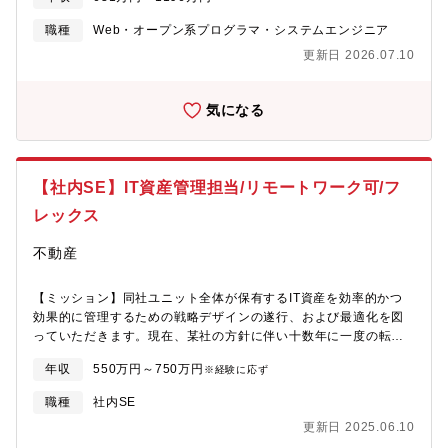
ます。高い品質・セキュリティ要件とスピード・アジリティの両
であるイギリスイタリアのメーカーとのスケジュール、進捗管理
環境が整っています。【概要】ServiceNow導入プロジェクトの
立が求められる環境で、SaaSを最大限活用しながら価値創出のリ
取り纏め等のPJT統括を担っています。※計画管理課が策定したプ
職種
Web・オープン系プログラマ・システムエンジニア
PM（プロジェクトマネージャ）業務、要件定義作業・顧客との折
ードタイム短縮に挑戦できます。海外拠点向けのServiceNowアプ
ログラムのもと、隣接する部門であるシステム技術課にて製品開
更新日 2026.07.10
衝、契約調整・提案、見積対応をお任せします。
リケーション開発・提供の機会もあり、英会話能力をお持ちの方
発PJT（「モノ」の開発管理）が実行されています。【配属に関し
の活躍機会が豊富です。【具体的な業務内容】三菱UFJ銀行およ
て】具体的な配属ユニットは書類選考時で経験に応じて複数ない
びMUFGグループのデジタルシフト・業務改革に関する
しは１つのユニットでの選考となります。複数ユニットで選考の
気になる
ServiceNow開発を担っていただきます。企画・要件定義・ソリュ
場合は面接時に各ユニット長と事業部長で検討され、最終的には
ーションデザインといった上流工程から、設計・開発・テスト・
１つのユニットでオファーとなります。※応募時点、選考過程の
保守まで、一連のプロセスに関与いただきます。■ServiceNowを
中でご希望をお伝えも可能なため、柔軟に調整頂けます。【働き
活用した業務アプリケーションの企画・設計・開発・テスト・保
方】■残業時間：20~40h/月■転勤：低頻度（当面想定なし）■テレ
【社内SE】IT資産管理担当/リモートワーク可/フ
守■業務部門との要件整理・BPR（業務改革）の推進
ワーク：適宜実施可能【キャリアパス】まずは、次期戦闘機の工
■ServiceNowの新ソリューションの導入・活用検討と提案（AI機
レックス
場の情報システム構築業務を担当していただきます。その後は、
能など）【役割・責任】■ServiceNowを活用したアプリケーショ
能力や適正に応じて、インフラ・DXユニットのリーダや部門のマ
ンの企画・設計・開発・保守を中核メンバーとして推進■ビジネス
不動産
ネジャー職への登用等が考えられます。また、海外拠点（イギリ
部門、社内開発チーム、外部パートナーと連携し、品質とスピー
ス、イタリア）で勤務いただく可能性もあります。【鎌倉製作所
ドの両立を実現■英会話能力を活かし、ServiceNowアプリケーシ
に関して】
【ミッション】同社ユニット全体が保有するIT資産を効率的かつ
ョンのグローバル展開を推進【配属想定部署について】デジタル
https://www.mitsubishielectric.co.jp/saiyo/graduates/philosophy/pl
効果的に管理するための戦略デザインの遂行、および最適化を図
イノベーション本部ーローコードソリューション第一部
っていただきます。現在、某社の方針に伴い十数年に一度の転換
■ServiceNowやRPAなどローコードソリューションを中心とした
期となりますが、ライセンスの管理やIT資産の管理について他部
アプリケーション開発・保守を担う組織■ローコードソリューショ
年収
550万円～750万円
※経験に応ず
署や外部パートナーと協力しつつ、ご経験と適性に合わせて幅広
ン第一部（約45名在籍）※銀行等からの出向者を含む【おもな関
くご対応いただきます。入社直後は資産管理業務に携わっていた
係者】各業務を所管するビジネス部門、社内開発チーム、外部の
職種
社内SE
だきますが、ゆくゆくはセキュリティ分野やインフラ分野など幅
ビジネスパートナー企業等【想定担当案件（例）】■ServiceNow
更新日 2025.06.10
広く経験を積んでいただくことが可能です。【今後の構想】不動
ソリューションによる新規アプリケーション導入（例：