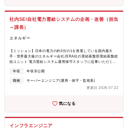
に不可欠な技術を担うグローバル企業です。●高い社会貢献性！ト
（RPA、セキュリティ、ICT基盤等）を起点とした課題解決型提
プコンソキアの技術は、建設現場の効率化や農業の自動化、災害
案・営業部門・代理店との連携による案件創出および伴走支援・
復旧支援など、社会インフラの発展や人々の生活を支える役割を
KPI設計・進捗管理・成果レビューの仕組み化支援・社内DX人材
社内SE/自社電力需給システムの企画・改善（担当
果たしています。「社会に役立つ実感」を持ちながら働けるのが
育成（勉強会、ナレッジ整備、標準化推進）【この業務における
大きな魅力です。
やりがい・魅力】・顧客の経営・業務に直接踏み込んだ本質的な
～課長）
課題解決に関われる・DX、業務改革、営業変革など幅広いテーマ
を横断的に経験できる・立ち上げ・変革フェーズの組織で、仕組
エネルギー
みづくりから携われる・成果がITS売上・組織成長として可視化さ
れやすい環境【配属組織】部署の組織体制部長（50代）のもと約
【ミッション】日本の電力の約3分の1を発電している国内最大
40名（20代～50代）の組織体制となります。専門性をもった多様
手・世界最大級のエネルギー会社JERA社の需給基盤部需給基盤総
なバックグランドを持つメンバーで構成されております。【想定
括ユニット 電力需給システム運用保守スタッフに従事いただくポ
されるキャリア】・DXコンサルタント／DX推進リーダーとして
ジションとなります。同部門では、日本の電力の約3分の1を支え
の専門性確立・営業推進・事業企画・DX責任者などへのキャリア
年収
年収非公開
るJERAにおいて、ミッションクリティカルな電力需給取引を支え
展開・将来的にはソリューション営業・DX戦略を統括するポジシ
る中核機能を担っています。 これまで、国内の火力発電機群（東
ョンも視野【働き方】■リモートワーク：有■フレックス：有 ※
職種
サーバーエンジニア(運用・保守・監視系)
西あわせて約130ユニット）を対象に、販売電力量に応じた最適な
コアタイム無■出張：有（担当顧客により月数回程度）【コニカミ
更新日 2026.07.22
運転計画の策定や、トレーディング機会の最大化に向けたシステ
ノルタジャパンについて】コニカミノルタジャパンは、コニカミ
ムの開発・運用を推進してきました。 現在は、これらの基盤を
ノルタグループの中核事業である情報機器、医療機器、産業用計
支える電力需給システムの運用・保守領域において、さらなる高
測機器、マーケティング全般のご支援などの販売・サービス提供
気になる
度化・安定化を図るフェーズにあります。24時間365日の高度な
を行う事業会社です。コニカミノルタグループにおいて、日本国
運用体制の構築・維持を通じて、安定かつ効率的な電力取引を支
内のお客様との接点を全て担当しており、デジタルイメージング
える重要な役割を担っており、組織としては立ち上げ・拡大フェ
（画像・データ）の技術やノウハウを活用した製品・サービスを
ーズですので、運用プロセスや体制の整備、チームづくりを推進
展開。日本の社会や企業における課題を発見し、解決できる”新し
インフラエンジニア
しています。 本ポジションでは、日本の電力インフラを支える