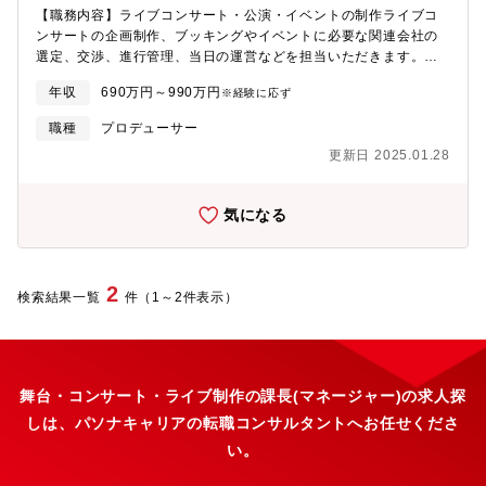
【職務内容】ライブコンサート・公演・イベントの制作ライブコ
進できます。
ンサートの企画制作、ブッキングやイベントに必要な関連会社の
選定、交渉、進行管理、当日の運営などを担当いただきます。今
回はマネジメントの即戦力となりえる方を求めており、上記の業
年収
690万円～990万円
※経験に応ず
務にかかわったことのある方を募集してます。（具体的には、
1000人規模の会場からアリーナやドーム級１0,000人規模以上の
職種
プロデューサー
ライブコンサートを実際に自身で企画等を実践した方）また、将
更新日 2025.01.28
来的に部署をお任せできる方を優先します。【魅力】★コンサー
トやイベントの企画を0-1ベースから実現することが可能であり、
裁量権を強く持つことが可能です！★ワークライフバランスにも
気になる
長けており、「自分らしく」ご就業をいただくこ戸が可能です！
【募集背景】アフターコロナにおいてイベントの需要が高まって
いるため、事業拡大のための募集【組織構成】エニーは、イベン
ト事業部、プレイガイド事業部の2事業で構成。エンタメコンテン
2
検索結果一覧
件（1～2件表示）
ツの企画・制作から販売・運営までをワンストップで展開してい
ます。・音楽/ライブチーム・・・主に音楽公演・ライブ・コンサ
ートの企画・運営・管理、票券業務・イベントチーム・・・主に
BtoBイベント・展覧会・POPUpの企画・営業・運営・管理・プレ
イガイド事業部・・・全国5店舗チケットポートの運営／杉並公会
舞台・コンサート・ライブ制作の課長(マネージャー)の求人探
堂、渋谷大和田センターの管理運営受託業務
しは、パソナキャリアの転職コンサルタントへお任せくださ
い。