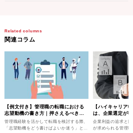
Related columns
関連コラム
【例文付き】管理職の転職における
【ハイキャリア転
志望動機の書き方｜押さえるべき要
は、企業選定が明
素とハイクラス層向けの実例
しないために確認
管理職経験を活かして転職を検討する際、
企業利益の追求と同
は？
「志望動機をどう書けばよいか迷う」とい
が求められる管理職