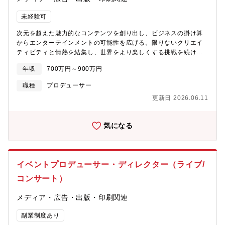
未経験可
次元を超えた魅力的なコンテンツを創り出し、ビジネスの掛け算
からエンターテインメントの可能性を広げる。限りないクリエイ
ティビティと情熱を結集し、世界をより楽しくする挑戦を続けて
います。【ポジション概要】マネジメントチームの責任者を募集
年収
700万円～900万円
します。現在、マネージャーチームは事業責任者が兼任している
状況です。本ポジションでは、タレントマネジメントチームの統
職種
プロデューサー
括責任者として・マネージャーチームのマネジメント・タレント
更新日 2026.06.11
活動の戦略設計・コンテンツおよびIP価値最大化を担っていただ
きます。同社の中核IPの成長を支える、非常に重要なポジション
です。【業務内容】■マネジメント統括・マネージャーチームの統
気になる
括・マネージャーの育成 / 評価 / 組織マネジメント・タレントマネ
ジメント方針の設計■タレントプロデュース・タレント活動戦略の
設計・ブランディング方針の策定・コンテンツ展開の企画立案■プ
ロジェクト推進・配信 / 音楽 / ライブ / イベントの企画推進・IPビ
イベントプロデューサー・ディレクター（ライブ/
ジネスの拡張戦略・企業タイアップやコラボの推進■社内連携・事
業責任者 / 制作 / マーケ / 営業との連携【このポジションの魅力】
コンサート）
■国内トップクラスのIPに関われる巨大ファンベースを持つIPの成
長をリードできます。■IPビジネスの中核ポジション配信、音楽、
メディア・広告・出版・印刷関連
イベント、グッズなど複数のエンタメ領域を横断した事業に関わ
れます。■大きな裁量マネジメント方針やチーム作りにも関われま
副業制度あり
す。■経営に近いポジション事業責任者と連携しながらIP戦略を推