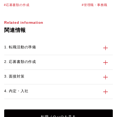
う方は少なくありません。管理職は経験や
ときに、一般的な転
応募書類の作成
管理職・事務職
スキルが多岐にわたるため、何を選び、ど
違いがあるのでしょ
う構成するかで印象が大きく変わります。
でエグゼクティブの
特にハイクラス転職では、即戦力としての
ているキャリアアド
Related information
価値と応募先への貢献イメージを、簡潔か
に、管理職が転職を
関連情報
つ具体的に伝えることが求められます。
いて、注意すべきポ
本記事では、企業が管理職の志望動機から
判断していること、盛り込むべき3要素、
1. 転職活動の準備
評価されるポイント、職種別の例文、書類
選考で減点されやすいNG例までを解説し
ます。
2. 応募書類の作成
3. 面接対策
4. 内定・入社
転職ノウハウを見る