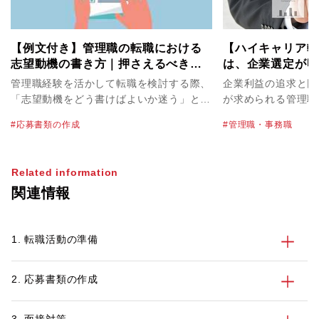
【例文付き】管理職の転職における
【ハイキャリア転
志望動機の書き方｜押さえるべき要
は、企業選定が明
素とハイクラス層向けの実例
しないために確認
管理職経験を活かして転職を検討する際、
企業利益の追求と同
は？
「志望動機をどう書けばよいか迷う」とい
が求められる管理職
う方は少なくありません。管理職は経験や
ときに、一般的な転
応募書類の作成
管理職・事務職
スキルが多岐にわたるため、何を選び、ど
違いがあるのでしょ
う構成するかで印象が大きく変わります。
でエグゼクティブの
特にハイクラス転職では、即戦力としての
ているキャリアアド
Related information
価値と応募先への貢献イメージを、簡潔か
に、管理職が転職を
関連情報
つ具体的に伝えることが求められます。
いて、注意すべきポ
本記事では、企業が管理職の志望動機から
判断していること、盛り込むべき3要素、
1. 転職活動の準備
評価されるポイント、職種別の例文、書類
選考で減点されやすいNG例までを解説し
ます。
2. 応募書類の作成