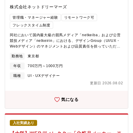
株式会社ネットドリーマーズ
管理職・マネージャー経験
リモートワーク可
フレックスタイム制度
同社において国内最大級の競馬メディア「netkeiba」および公営
競技メディア「netkeirin」における、デザインGroup（UI/UX・
Webデザイン）のマネジメントおよび品質責任を担っていただき
ます。本ポジションでは、UI/UX設計だけでなく、ビジュアルデザ
勤務地
東京都
インやWebデザイン領域も含めたクリエイティブ全体の監修・意
思決定を行い、プロダクト体験の価値最大化を推進していただき
年収
700万円～1000万円
ます。【職務内容】■組織マネジメント-デザイングループ（UI
/UX・Webデザイン領域）の統括と、メンバーの育成・評価・役
職種
UI・UXデザイナー
割設計-制作キャパシティを拡大するための採用戦略策定と面接対
更新日 2026.08.02
応-社員 / 委託の業務バランス調整および内製化推進-他グループ
（マークアップG）との連携による制作部全体の最適化■デザイン
戦略・品質責任-UXとビジュアルを統合したデザイン戦略の策定と
気になる
実行-デザインガイドライン・デザインシステム・標準コンポーネ
ントの整備と運用-各事業チームに適用できるトンマナの設計およ
びブランド表現の統一-ビジュアル品質とユーザー体験の両面から
プロダクト全体のデザイン品質責任を担う■プロダクト・クリエイ
入社実績あり
ティブ推進-PdMやエンジニアと連携した要件定義・体験設計のリ
ード-UIデザインおよびWebデザインのディレクションと最終レビ