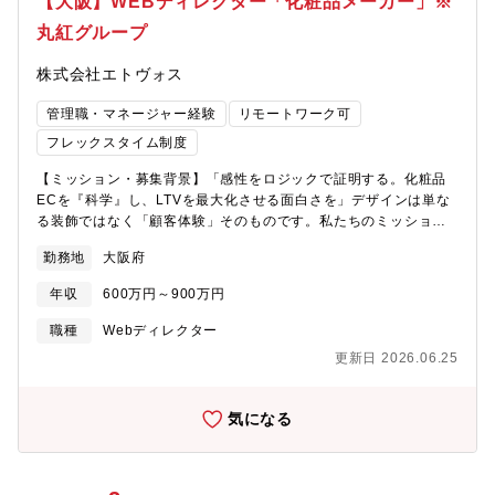
【大阪】WEBディレクター「化粧品メーカー」※
ュー、重要案件のクリエイティブ監修-複数プロジェクトの優先順
丸紅グループ
位設計とリソースマネジメント、事業別チームへの効率的な配置-
AI活用やモダン技術の検証・導入による制作プロセスの革新■組織
株式会社エトヴォス
横断コミュニケーション-エンジニア / 企画 / マーケティングとの
連携強化と、デザイン価値を組織全体に浸透させる活動-制作部長
管理職・マネージャー経験
リモートワーク可
やHRBP担当と協働し、デザインGのペルソナ設計や採用ブランデ
ィングを推進-グループ会社含む他部門への標準化支援とデザイン
フレックスタイム制度
コンサルテーション■今後の組織変革への参画-FY27以降に予定し
【ミッション・募集背景】「感性をロジックで証明する。化粧品
ている事業別チーム編成（競馬チーム / 競輪・新規公営競技チー
ECを『科学』し、LTVを最大化させる面白さを」デザインは単な
ム）に向けて、デザインGの運営方法を再設計。-上流設計 / 品質 /
る装飾ではなく「顧客体験」そのものです。私たちのミッション
実装 / 技術革新の4領域におけるグループ責任者候補の採用・育
は、単発の購入で終わらせない「選ばれ続ける理由」を創るこ
成、および運営ルール策定。【ポジションの魅力】■UI/UX × Web
勤務地
大阪府
と。トレンドの移り変わりや事業成長のスピードが加速する中
デザインの両輪で価値を作る機能性だけでなく、ビジュアル・表
で、データからユーザーインサイトを深く読み解き、CRMやリピ
現・ブランド体験まで含めて設計できるポジションです。【チー
年収
600万円～900万円
ート戦略を見据えたマーケティング視点でのクリエイティブが不
ム構成】デザイナーチーム：7名（20～40代まで幅広く活躍中）
可欠となっています。ブランドの世界観を磨き上げながら、確実
コーディングチーム：6名（協働体制あり）明るく意見を交わしや
職種
Webディレクター
な成果（LTV向上）へと繋げるリーダーとして、ブランドの成長を
すい雰囲気で、個人の裁量が大きい環境です。【会社・事業の成
更新日 2026.06.25
自らの手で加速させる興奮を、共に味わいましょう。【業務詳
長性】「netkeiba」は月間利用者数1,700万人を超える国内最大
細】▼戦略的ディレクション・データアナリストとの連携によ
級の競馬メディア。1999年のサービス開始以来、競馬ファンや関
る、KPI（CVR・LTV等）改善施策の立案と実行・ABテストを前
係者に愛されるメディアへと成長しました。MIXIグループの一員
気になる
提としたクリエイティブ戦略の策定・撮影、イラスト、コピーラ
としてさらなるサービス拡大に向けてUI/UX領域を強化中です。
イティングなど、社内外パートナーのクオリティ管理▼クリエイ
ティブ制作・ブランドコンセプトを体現し、かつ「売れる」WEB
デザイン・コーディング・新商品ローンチやシーズンプロモーシ