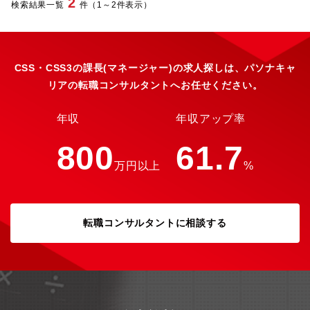
2
検索結果一覧
件（1～2件表示）
ョンの特設ページ制作▼組織・工程管理・制作進行の最適化やク
オリティの標準化・制作組織リード、外注先管理【所属部門】EC
部 【ポジションの魅力】◎データ×クリエイティブで成果をつく
る実践型ポジションCVR・LTVなどの指標をもとに、UI/UX改善
やクリエイティブ戦略をリードし、事業成長に直結するアウトプ
CSS・CSS3の課長(マネージャー)の求人探しは、パソナキャ
ットができます。◎ブランド世界観とマーケティング視点の両立
リアの転職コンサルタントへお任せください。
ができる環境“美しさ”と“売れる仕組み”を両面からデザインし、
ETVOSの世界観を進化させる役割を担えます。◎自らの判断で
ECクリエイティブを推進できる裁量の大きさチーム・外部パート
年収
年収アップ率
ナーのディレクションを含め、制作フロー改善やクオリティ基準
づくりにも深く関われます。◎EC部門の中核としてスキル幅が広
800
61.7
がるフィールドデザイン・コーディング・UI/UX・分析・ディレク
万円以上
%
ションなど、多面でスキルが習得・発揮できるポジションです。
【ETVOSについて】創業者・尾川ひふみが、自身の肌に合うスキ
ンケア製品を大学博士と研究し、etvosの前身であるスキンケア製
品acne-labo（アクネラボ）を製造。肌にとって本当に良いもの
転職コンサルタントに相談する
を届けたいという想いから2007年5月に株式会社エトヴォスを設
立しました。日本発のトータルビューティブランドとして「ミネ
ラルメイク×セラミドスキンケア」という独自の価値を確立してき
ました。私たちが大切にしているのは、科学的根拠に基づいた確
かな機能性と、肌へのやさしさを決して妥協しない姿勢です。変
化の絶えない化粧品業界において、常に「お客様にとっての真
実」を追求し、誠実に進化を続ける。そんなプロフェッショナル