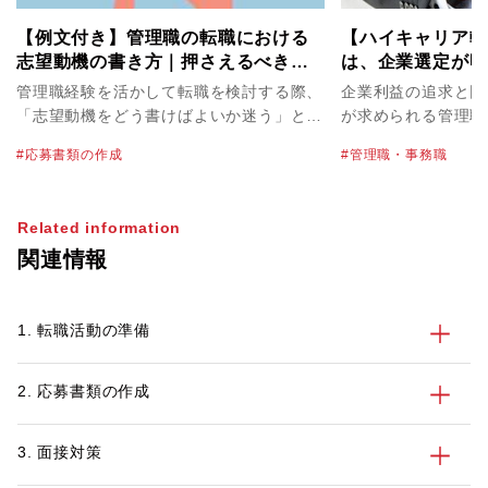
【例文付き】管理職の転職における
【ハイキャリア転
志望動機の書き方｜押さえるべき要
は、企業選定が明
素とハイクラス層向けの実例
しないために確認
管理職経験を活かして転職を検討する際、
企業利益の追求と同
は？
「志望動機をどう書けばよいか迷う」とい
が求められる管理職
う方は少なくありません。管理職は経験や
ときに、一般的な転
応募書類の作成
管理職・事務職
スキルが多岐にわたるため、何を選び、ど
違いがあるのでしょ
う構成するかで印象が大きく変わります。
でエグゼクティブの
特にハイクラス転職では、即戦力としての
ているキャリアアド
Related information
価値と応募先への貢献イメージを、簡潔か
に、管理職が転職を
関連情報
つ具体的に伝えることが求められます。
いて、注意すべきポ
本記事では、企業が管理職の志望動機から
判断していること、盛り込むべき3要素、
1. 転職活動の準備
評価されるポイント、職種別の例文、書類
選考で減点されやすいNG例までを解説し
ます。
2. 応募書類の作成
3. 面接対策