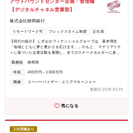
アウトバウンドセンター企画・管理職
名の組織となっております。※事業立ち上げに携わっている2名と
【デジタルチャネル営業部】
直近1年以内の中途採用者2名／人事異動者1名になっております。
【数値で見る滋賀銀行】■平均勤続年数：15年■平均有給休暇取得
株式会社静岡銀行
日数：17日■平均残業時間：12.6時間/月【同社の今後の戦略】当
行は、2024年度からスタートした「第8次中期経営計画（2024～
リモートワーク可
フレックスタイム制度
正社員
2029年）」のもと、従来の預金・融資中心のビジネスモデルから
脱却し、地域やお客さまの課題解決を担う「コンサルティング型
【同行の紹介】 しずおかフィナンシャルグループは、基本理念
金融機関」への進化を目指しています。具体的には、企業のDX推
「地域とともに夢と豊かさを広げます。」のもと、 マテリアリテ
進支援や経営課題の解決、M&A・事業承継支援といったコンサル
ィに基づいた企業活動を展開し、全てのステークホルダーに多様
ティング機能を強化するとともに、脱炭素・再生可能エネルギー
な価値を提供することで、社会価値の創造と企業価値の向上を目
などのGX分野やESGファイナンスにも積極的に取り組んでいま
勤務地
静岡県
指して参ります。 【募集背景】 静岡銀行は、現在、中期経営計画
す。また、デジタル化による業務効率化や非対面サービスの拡充
に基づく多様な金融サービスの展開と合わせ、人的資本経営にも
を進めることで、顧客体験の向上と収益構造の多様化を図ってい
年収
400万円～1300万円
力を入れております。 今回、私たちと一緒に地域活性化・事業の
ます。 あわせて、人材育成への投資を強化し、専門性の高いコン
推進をさらに加速させる優秀な人材の採用にご協力いただける方
職種
スーパーバイザー・エリアマネージャー
サルティング人材を育成することで、地域経済の持続的な成長に
を求めております。 【ポジションについて】 配属予定部署：デジ
貢献していきます。
更新日 2026.03.25
タルチャネル営業部 ～主な業務内容～ 新設予定のコンタクトセン
ター（アウトバウンド業務）における企画および管理業務 【業務
内容】 ①無担保ローン推進業務の企画・運営・管理 ・プロモー
気になる
ション施策の企画立案および実施 ・デジタル技術を活用したマー
ケティング戦略、業務効率化企画 ②コールセンター業務の運営・
管理 ・業務企画、効率化：コールセンター業務効率化にしする企
画・実行。 ・オペレーターマネジメント：勤怠管理、業務指示、
入社実績あり
新人スタッフ研修の実施。 ・品質管理：オペレーターの品質管理