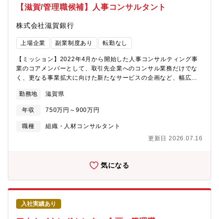
付を通じて、持続可能な未来と地域への貢献ができる。■一般事業
【滋賀/管理職候補】人事コンサルタント
法人の大型案件からプロジェクトファイナンス等に至るまで、多
岐にわたる領域で様々な貸付業務に携わることが可能。■役職定年
株式会社滋賀銀行
が60歳のため、安定して働くことが可能です。【働き方】柔軟な
勤務時間設定やテレワークの推奨による個人のライフスタイルに
上場企業
副業制度あり
転勤なし
合わせた働き方を実現しています。【キャリアに関して】当業務
を長く担当していただくことを想定していますが、ご希望なども
【ミッション】2022年4月から開始した人事コンサルティング事
踏まえ、社内関連部署でのキャリアを積んでご活躍いただくこと
業のコアメンバーとして、取引先企業へのコンサル業務だけでな
も可能です。
く、更なる事業拡大に向けた新たなサービスの企画など、幅広く
業務をお任せします。【業務内容】＜顧客＞・各営業店から依頼
勤務地
滋賀県
のあったニーズのある顧客になります。※新規開拓をするのでは
なく、そもそもニーズがある顧客になるのでご提案内容にこだわ
年収
750万円～900万円
ったコンサルティング業務が行えます。＜商材内容＞・主に人事
制度に関するコンサルティング業務を行います。※等級/評価/報酬
職種
組織・人材コンサルタント
制度の構築・改定など＜業務流れ＞・初回相談から契約、その後
更新日 2026.07.16
の提案まで全て一連の流れを担当し、案件は契約から大体1年程度
かけて対応を行うケースが多いです。【同ポジションの魅力】
（1）拡大中の組織で裁量権を持って行える点単なる人事コンサル
気になる
業務だけでなく、まだ立ち上げて間もない事業であり、新たにサ
ービスを立ち上げるなど企画要素の仕事にも携われます。（2）金
融サービスだけでない「課題解決型金融情報サービス業」への変
革を目指す銀行のミッションにチャレンジできます。（3）金融機
入社実績あり
関としての信用を頂いている状態からご提案ができるので、顧客
にとって最適なご提案につなげることができます。【配属組織】5