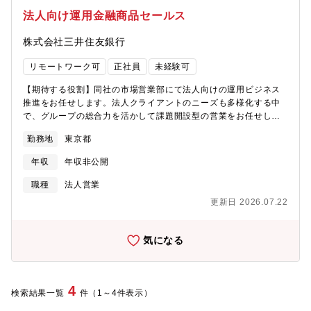
（モニタリング、評価など）。 ・業務構築、文書管理：マニュア
法人向け運用金融商品セールス
ル整備、業務フローの構築。 ・顧客対応、FAQ管理：各種問い合
わせ対応、ホームページFAQの効果的なメンテナンス。 ・対外折
株式会社三井住友銀行
衝：顧客、保証会社、関連事業者との折衝、業務レポート作成・
提出。 ③アウトバウンドの対象業務拡大についての企画・検討 ・
リモートワーク可
正社員
未経験可
対象業務拡大検討 ・業務フロー・システム・人的体制の企画、会
議資料（企画書）の作成 【入社後のキャリアについて】 銀行だか
【期待する役割】同社の市場営業部にて法人向けの運用ビジネス
らこそ得られる専門性と多彩なキャリアパスで、あなたの可能性
推進をお任せします。法人クライアントのニーズも多様化する中
を広げます。 数年ごとに部署内または別の部署にて転勤の可能性
で、グループの総合力を活かして課題開設型の営業をお任せした
がありますが、銀行だからこそ様々な業務を経験できるため、自
いと考えております。【職務内容】■法人運用ビジネスの顧客層拡
勤務地
東京都
身の専門性を深めたり、新たな分野に挑戦したりすることが可能
大や取引基盤強化のためのセールス業務全般■非金融法人（学校法
です。 中途採用者が活躍し役職に就いている社員も多く、これま
人、公共公益法人、宗教法人、大手事業法）に対し、SMFGの総
年収
年収非公開
での経験や知見を活かしてマネジメントや重要ポジションに挑戦
合力を活用した、資金運用における課題解決型営業■法人に対する
し活躍できる環境です。
幅広い運用商品販売（主にデリバティブ内包型預金・債券・ファ
職種
法人営業
ンド・仕組ローン等）■お客様の抱える問題やニーズに対する金融
更新日 2026.07.22
商品の企画■提案に関する付随業務（資料作成、顧客フォロー、社
内外調整等）【配属部門】市場営業推進部
気になる
4
検索結果一覧
件（1～4件表示）