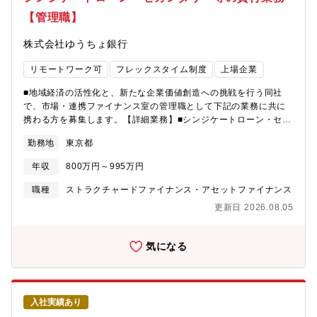
【管理職】
株式会社ゆうちょ銀行
リモートワーク可
フレックスタイム制度
上場企業
■地域経済の活性化と、新たな企業価値創造への挑戦を行う同社
で、市場・連携ファイナンス室の管理職として下記の業務に共に
携わる方を募集します。【詳細業務】■シンジケートローン・セカ
ンダリー等の企業向け貸付業務■キャッシュフロー分析、稟議作
勤務地
東京都
成、契約書類作成、融資実行～期中管理まで一連の業務■新たな貸
付領域の拡大等に関わる企画業務等→LBOファイナンスへのシン
年収
800万円～995万円
ジケートローンの参加【業務補足】・シンジケートローンの立ち
位置：参加行側が中心・シンジケートローンとセカンダリーの割
職種
ストラクチャードファイナンス・アセットファイナンス
合：7：3・案件の種類：コーポレートローンが中心だが、再生可
更新日 2026.08.05
能エネルギーのプロジェクトファイナンスやLBOファイナンス案
件も対応します。・案件数：室内全体で月に2～4件程度を検討し
ています。・案件規模：数百億単位がメインです。【組織構成】
気になる
地域共創推進部 市場・連携ファイナンス室（12名：室長1名、グ
ループリーダー2名、メンバー9名）※年齢構成：20代後半～30代
前半が半数、40代以降が半数※中途入行者：3名【魅力ポイント】
■案件着信から貸出時の企業分析やリスクを最小限に抑える期中管
入社実績あり
理まで一気通貫の業務経験ができる。■再生可能エネルギー等の貸