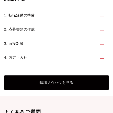
現在も引き続き、採用活動は活発な状況で
「50歳を超えたこ
す。 本記事では、その中でも企業からの
つかるのか？」「5
1. 転職活動の準備
要望が高まる「女性」の採用にフォーカス
のようなアピール方
をあてていきたいと思います。
でいる方向けに、パ
ハイキャリア層の転
2. 応募書類の作成
っているキャリアコ
今の50代製造業エ
向や転職成功事例、
3. 面接対策
介します。
4. 内定・入社
転職ノウハウを見る
よくあるご質問