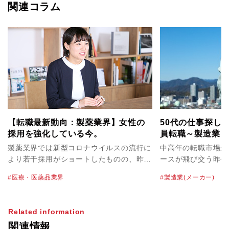
関連コラム
【転職最新動向：製薬業界】女性の
50代の仕事探し
採用を強化している今。
員転職～製造業（
編～
製薬業界では新型コロナウイルスの流行に
中高年の転職市場が
より若干採用がショートしたものの、昨年
ースが飛び交う昨今
４月に発令された1回目の緊急事態宣言が
業（メーカー）で機
医療・医薬品業界
製造業(メーカー)
明けてからは、積極的に採用を行っている
系エンジニア・電子
企業を多くお見受けしました。パソナの医
種で活躍してきた5
薬品チームにおいても医薬品マーケット全
後の働き方を考え、
Related information
体で昨対比約130％、特に先発薬メーカー
リアに合った会社に
関連情報
では昨対比170％まで大きく伸びました。
方もいらっしゃるの