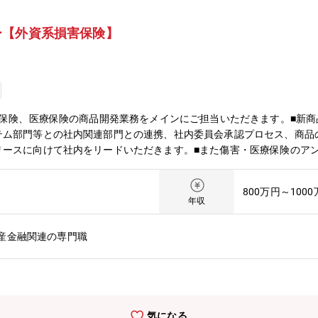
ー【外資系損害保険】
害保険、医療保険の商品開発業務をメインにご担当いただきます。■新
テム部門等との社内関連部門との連携、社内委員会承認プロセス、商品
リースに向けて社内をリードいただきます。■また傷害・医療保険のア
ただきます。＜具体的には…＞・A&H商品の商品開発、引受業務、営
作成･損害統計の分析・損害率改善策の具申、ポートフォリオレビュー
800万円～100
各部署と連携した社内Projectによる業務改善【配属組織について】
年収
発中心のメンバーと引受業務中心のメンバーに分かれておりますがそれ
です。■オフィスの改修が行われ、きれいなフリーアドレス制のオフィ
産金融関連の専門職
キャリアパス】当部署でリーダー、マネージャーを目指していただくこ
です。社内公募制度もありますので、様々な挑戦が可能です。【魅力】
0周年を迎え、安定した財務基盤をベースに事業を運営しています。54ヶ
では広く知られている企業です。★高い成長性：チャブグループは時価
。★穏やかでフラットな社風：雰囲気はフラットでマネジメントとも近
気になる