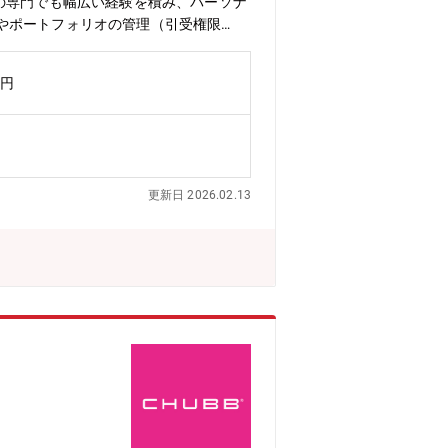
の専門でも幅広い経験を積み、パーソナ
やポートフォリオの管理（引受権限
引受権限に基づき、新規および継続契約
級の外資系損害保険会社：同社は日本市
万円
展開する世界最大級の損害保険会社であ
の上場損害保険会社として過去17年間
トホームさもあり、社員同士がコミュニ
り組んでいただけます。★安定性：ソル
が適当である」とされる基準 200%★
更新日 2026.02.13
社風です。★実働7時間、テレワークあり