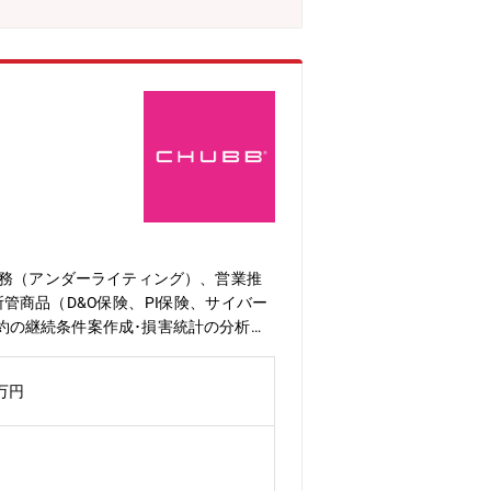
業務に取り組んでいただけます。★安定
の充実の状況が適当である」とされる基準
みやすい社風です。★実働7時間、テレワ
業務（アンダーライティング）、営業推
商品（D&O保険、PI保険、サイバー
約の継続条件案作成･損害統計の分析・
、実行・関連各部署と連携した社内Pr
籍され活躍されています。【キャリアパ
0万円
のアンダーライターへの転向や営業職へ
】★世界最大級の外資系損害保険会社：
ヶ国で事業を展開する世界最大級の損害
価総額最大級の上場損害保険会社として