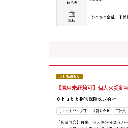
品のライフサイクルに係る一連の業務
勤務地
要な各種施策の支援を行う。■ 異例計
の件数を抑制するために対策を講じる
その他の金融・不動
協会等への報告と指定された委員会に
職種
テーションにご参加いただき、当社社員
に着けていただきます。【組織について
のサポートメンバーもいます。【キャ
インのアンダーライターへの転向や営
キャリア例１営業職で入社（新卒、院卒
して中途入社－ 4年目：副部長昇格ー
を迎え、安定した財務基盤をベースに
は広く知られている企業です。★高い成
★穏やかでフラットな社風：雰囲気は
入社実績あり
います。また穏やかな社員が多く、オー
【職種未経験可】個人火災新種
6% と高い支払い能力を持っておりま
風：中途採用比率98％（2022年度
Ｃｈｕｂｂ損害保険株式会社
働きやすい環境です。
リモートワーク可
外資系企業
正社員
【業務内容】将来、個人保険分野（パ