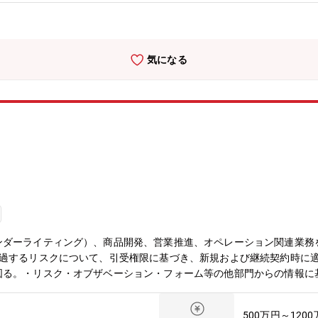
す。★穏やかでフラットな社風：雰囲気はフラットでマネジメントとも
めています。また穏やかな社員が多く、オープンな環境で裁量権をもっ
5.6% と高い支払い能力を持っております。※「保険金等の支払い 能
風：中途採用比率98％（2022年度採用実績）と中途で入社をしても馴
気になる
業時間10時間程度
ンダーライティング）、商品開発、営業推進、オペレーション関連業務
超過するリスクについて、引受権限に基づき、新規および継続契約時に
図る。・リスク・オブザベーション・フォーム等の他部門からの情報に
・マーケットに注意を払い、自社商品の他社に対する優位点・劣後点を
ーの策定、システム開発の企画、規定の整備、営業保険料率の決定、帳
500万円～120