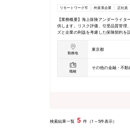
リモートワーク可
外資系企業
正社員
【業務概要】海上保険アンダーライタ
供します。リスク評価、引受品質管理
ズと企業の利益を考慮した保険契約を
る。・引受品質管理: 引受ガイドライ
ンテーションや交渉を通じて、保険商品
東京都
インドセット: 新しいアイデアを創出
勤務地
要な情報の共有をする。営業担当者と
つ柔軟なコミュニケーションを行う。【
その他の金融・不動
所属していて落ち着いた雰囲気のチー
職種
り、他の保険ラインのアンダーライタ
も可能です。【魅力】★世界最大級の外
営しています。54ヶ国で事業を展開
チャブグループは時価総額最大級の上場
でマネジメントとも近く、アットホー
環境で裁量権をもって業務に取り組んで
険金等の支払い 能力の充実の状況が適当
5
検索結果一覧
件（1～5件表示）
途で入社をしても馴染みやすい社風です