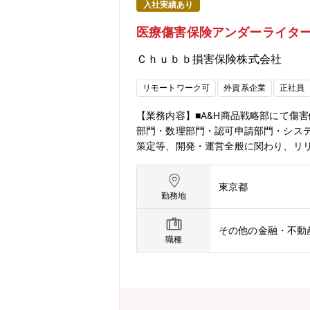
入社実績あり
医療傷害保険アンダーライタ
Ｃｈｕｂｂ損害保険株式会社
リモートワーク可
外資系企業
正社員
【業務内容】■A&H商品戦略部にて傷
部門・数理部門・認可申請部門・シス
策定等、開発・運営全般に関わり、リ
携、営業推進のサポートも一部ご担当い
率の管理（事故有り契約の継続条件案
東京都
と連携し、営業推進策を立案、実行・関連
勤務地
性7名・平均年齢40代半ば）■商品開
す。■週3日出勤、2日在宅勤務の体制
その他の金融・不動
員のため、募集を行っております。【
職種
で、営業職や管理部門への異動も可能
社は日本市場に進出し2020年で10
険会社であり、アメリカを中心に海外
去17年間で8倍の成長を遂げています