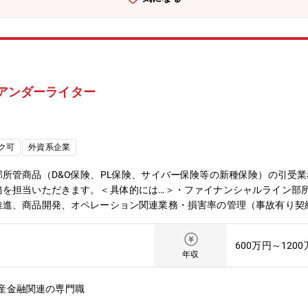
ています。また穏やかな社員が多く、オープンな環境で裁量権をもって
.6% と高い支払い能力を持っております。※「保険金等の支払い 能力
：中途採用比率98％（2022年度採用実績）と中途で入社をしても馴染
10時間程度
 アンダーライター
ク可
外資系企業
所管商品（D&O保険、PL保険、サイバー保険等の新種保険）の引受
を担当いただきます。＜具体的には…＞・ファイナンシャルライン部所管
推進、商品開発、オペレーション関連業務・損害率の管理（事故有り契
レビューに基づくアクションの実施）・営業と連携し、営業推進策を立案
ついて】P＆C本部/ファイナンシャルライン部 8名幅広い年代の方が在
600万円～120
ていただくのが一般的ですが、ご本人のご希望により、他の保険ライン
年収
りますので、管理部門や損害サービス部門への挑戦も可能です。【魅力
00周年を迎え、安定した財務基盤をベースに事業を運営しています。54
産金融関連の専門職
外では広く知られている企業です。★高い成長性：チャブグループは時