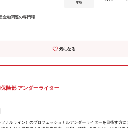
を行う。■トップラインへの貢献営業部門と協力し、新規チャネルの開
年収
上の管理・ 異例計上の申請に対して、申請理由を精査し、認否の決定
。■外部関連機関への報告と必要な委員会等への出席損害保険料率算出
産金融関連の専門職
出席し、必要に応じて情報を社内関係者に連携する。【入社後の教育】
として必要な知識を身に着けていただきます。その後部門の研修では、
】火災保険部は現在11名の組織です。業績好調なため増員中です。男
リアパス】当部門でのマネージャーを目指していただくのが一般的です
業職への転向も可能です。社内公募制度もありますので、管理部門や損
気になる
）－ 7年目：アンダーライター職に転向－ 10年目：P&C本部長に
 5年目：部長昇格【魅力】★世界最大級の外資系損害保険会社：同社は日
事業を運営しています。54ヶ国で事業を展開する世界最大級の損害保
長性：チャブグループは時価総額最大級の上場損害保険会社として過去
フラットでマネジメントとも近く、アットホームさもあり、社員同士が
プンな環境で裁量権をもって業務に取り組んでいただけます。★安定性：
保険部 アンダーライター
す。※「保険金等の支払い 能力の充実の状況が適当である」とされる基準
採用実績）と中途で入社をしても馴染みやすい社風です。★実働7時間、
ーソナルライン）のプロフェッショナルアンダーライターを目指す方に