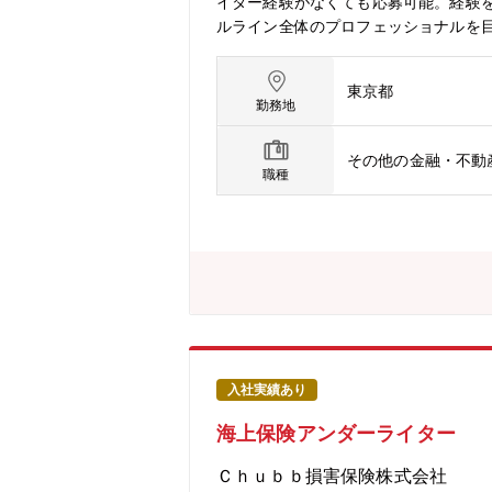
イター経験がなくても応募可能。経験を
ルライン全体のプロフェッショナルを
内）・UAGにおける限定的な引受権限
時に適切なアンダーライティングを行
東京都
場に進出し2020年で100周年を迎
勤務地
り、アメリカを中心に海外では広く知
で8倍の成長を遂げています。★穏や
その他の金融・不動
ケーションをとり業務を進めています
職種
ベンシーマージン比率1,105.6% 
中途社員が馴染みやすい社風：中途採用
（週2日）、残業も少なく働きやすい環
入社実績あり
海上保険アンダーライター
Ｃｈｕｂｂ損害保険株式会社