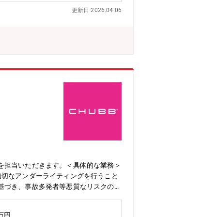
近く、アットホームさもあり、社員同士
更新日 2026.04.06
て業務に取り組んでいただけます。★安
力の充実の状況が適当である」とされる基
染みやすい社風です。★実働7時間、テレ
を担当いただきます。＜具体的な業務＞
適切なアンダーライティングを行うこと
基づき、事故多発者等悪質なリスクの排
常に認識する。・商品開発プロジェクト
票類および募集文書の作成・管理等、商
0万円