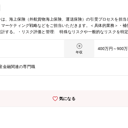
ーは、海上保険（外航貨物海上保険、運送保険）の引受プロセスを担当
、マーケティング戦略などをご担当いただきます。＜具体的業務＞・補
設計する。・リスク評価と管理: 特殊なリスクや一般的なリスクを特
ンに沿った文書管理や損失動向のレビューを行い、品質を保証する。・
の販売を促進する。・システムの使用: システムを用いて業務遂行に
400万円～900
し、革新的なサービスを提案する。・コミュニケーション: 主に営業
年収
共に、代理店、ブローカー、クライアントへの同行で直接ヒアリングを
組織について】海上保険部は5名の組織です。男性3名、女性2名の構成
産金融関連の専門職
ムです。【キャリアパス】当部門でのマネージャーを目指していただく
ーへの転向や営業職への転向も可能です。社内公募制度もありますので
資系損害保険会社：同社は日本市場に進出し2020年で100周年を迎
する世界最大級の損害保険会社であり、アメリカを中心に海外では広く
損害保険会社として過去17年間で8倍の成長を遂げています。★穏や
気になる
ムさもあり、社員同士がコミュニケーションをとり業務を進めています
いただけます。★安定性：ソルベンシーマージン比率1,105.6% と
である」とされる基準 200%★中途社員が馴染みやすい社風：中途採用
。★実働7時間、テレワークあり（週2日）、残業も少なく働きやすい