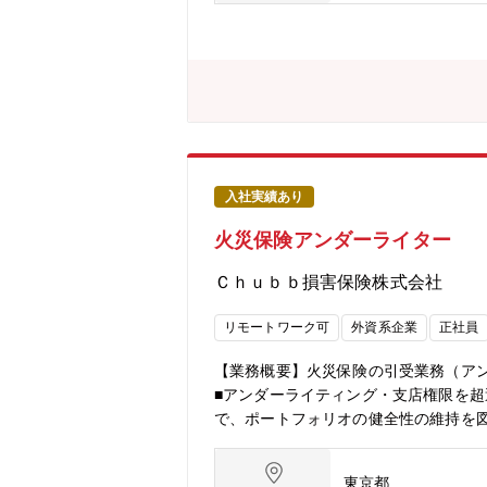
過去17年間で8倍の成長を遂げていま
がコミュニケーションをとり業務を進
定性：ソルベンシーマージン比率1,10
準 200%★中途社員が馴染みやすい社
ワーク制度あり（週2日）、全社平均残
入社実績あり
火災保険アンダーライター
Ｃｈｕｂｂ損害保険株式会社
リモートワーク可
外資系企業
正社員
【業務概要】火災保険の引受業務（ア
■アンダーライティング・支店権限を
で、ポートフォリオの健全性の維持を
除を行う。■商品開発（改定を含む）
において、商品内容の策定、業務フロ
東京都