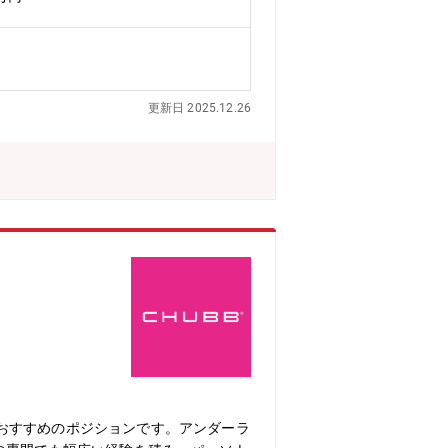
拓および既存チャネルの掘り起こしに必
を行う。・営業部支店と協力し、異例計上
機構、外国損害保険協会、日本損害保険
初め2日間は人事部で行う入社オリエン
OJTで実務を通して必要なスキルを身
更新日 2025.12.26
性9名、女性2名で、海外のチームから
が、ご本人のご希望により、他の保険ラ
害サービス部門への挑戦も可能です。■
昇格■キャリア例２アンダーライターと
本市場に進出し2020年で100周年
険会社であり、アメリカを中心に海外で
17年間で8倍の成長を遂げています。
コミュニケーションをとり業務を進めて
ソルベンシーマージン比率1,105.
 200%★中途社員が馴染みやすい社
テレワークあり（週2日）、残業も少なく
おすすめのポジションです。アンダーラ