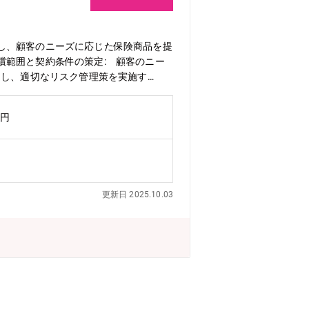
し、顧客のニーズに応じた保険商品を提
償範囲と契約条件の策定: 顧客のニー
定し、適切なリスク管理策を実施す
マーケティング活動: 効果的なプレゼ
必要な登録、確認を行う。・ビジネスマ
万円
部門とのコミュニケーションをはかり、必
行う。多様な文化を尊重し、オープンか
です。30代から60代まで各年代の方が
のが一般的ですが、ご本人のご希望によ
、管理部門や損害サービス部門への挑戦
更新日 2025.10.03
え、安定した財務基盤をベースに事業を運
知られている企業です。★高い成長性：
かでフラットな社風：雰囲気はフラット
。また穏やかな社員が多く、オープンな
高い支払い能力を持っております。※「保
比率98％（2022年度採用実績）と中
環境です。