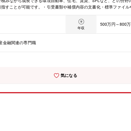
積みながら成長できる環境自動車、住宅、賃貸、SPLなど、どの分野
目指すことが可能です。・引受書類や補償内容の文書化・標準ファイル
の所有■アンダーライティング・支店権限を超過するリスクについて、
うことで、ポートフォリオの健全性の維持を図る。【魅力】★世界最大
500万円～800
え、安定した財務基盤をベースに事業を運営しています。54ヶ国で事業を
年収
られている企業です。★高い成長性：チャブグループは時価総額最大級
かでフラットな社風：雰囲気はフラットでマネジメントとも近く、アッ
産金融関連の専門職
。また穏やかな社員が多く、オープンな環境で裁量権をもって業務に取
と高い支払い能力を持っております。※「保険金等の支払い 能力の充実の状況
比率98％（2022年度採用実績）と中途で入社をしても馴染みやすい
境です。
気になる