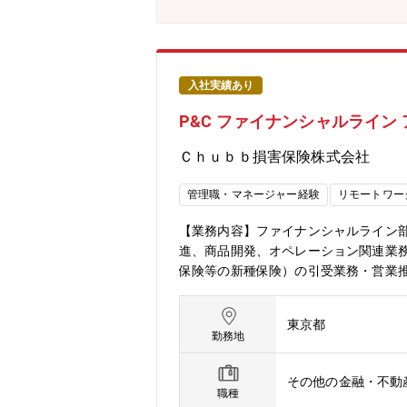
コミュニケーションをとり業務を進め
性：ソルベンシーマージン比率1,105
200%★中途社員が馴染みやすい社風
ークあり（週2日）、全社平均残業時間
入社実績あり
P&C ファイナンシャルライン
Ｃｈｕｂｂ損害保険株式会社
管理職・マネージャー経験
リモートワー
【業務内容】ファイナンシャルライン部
進、商品開発、オペレーション関連業務
保険等の新種保険）の引受業務・営業
損害率改善策の具申、ポートフォリオ
ojectによる業務改善【配属組織に
東京都
ス】当部門でのマネージャーを目指し
勤務地
の転向も可能です。社内公募制度もあ
同社は日本市場に進出し2020年で1
その他の金融・不動
保険会社であり、アメリカを中心に海
職種