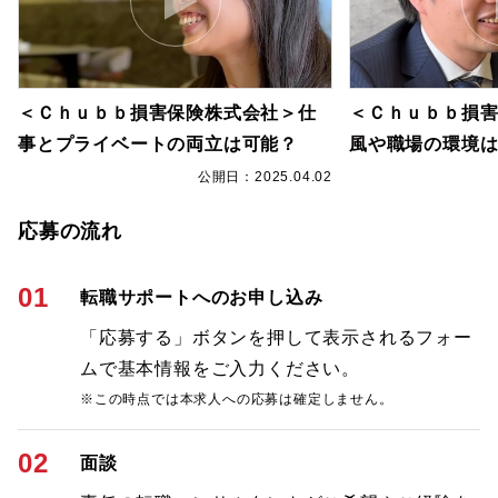
＜Ｃｈｕｂｂ損害保険株式会社＞仕
＜Ｃｈｕｂｂ損
事とプライベートの両立は可能？
風や職場の環境
2
公開日：2025.04.02
応募の流れ
01
転職サポートへのお申し込み
「応募する」ボタンを押して表示されるフォー
ムで基本情報をご入力ください。
※この時点では本求人への応募は確定しません。
02
面談