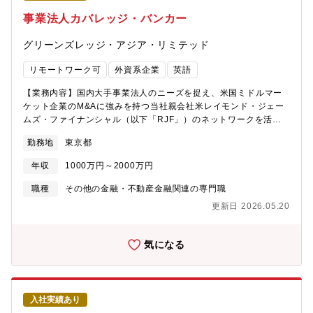
タッフ、事故対応スタッフがおりますので、分業して対応してい
事業法人カバレッジ・バンカー
ます。）■個人のノルマはなく、インセンティブ制ではありませ
ん。（但し、個人の営業成績は賞与に影響を与えます。）<その他
グリーンズレッジ・アジア・リミテッド
>■中途採用でご入社いただいた場合、通常140～200証券（契約
数）程度を担当していただいております。※入社時は、120社程度
リモートワーク可
外資系企業
英語
を目安にスタートとしてください。■外出は、週2-3回のアポが目
安となります。（多くが都内の企業）※日本支社になりますの
【業務内容】国内大手事業法人のニーズを捉え、米国ミドルマー
で、英語ではなく日本語での対応が可能な場合が多いです。（稀
ケット企業のM&Aに強みを持つ当社親会社米レイモンド・ジェー
にグローバル本社の代表や役員が参加する場合は英語となりま
ムズ・ファイナンシャル（以下「RJF」）のネットワークを活用
す。）■英語は、読み書き中心となりますが、海外の提携先ブロー
して米国企業への出資や資本・業務提携などを提案していただき
勤務地
東京都
カーとのやり取りはすべて英語となります。【組織構成】保険グ
ます。【具体的な業務】・ご自身が築き上げてきたリレーション
ループ：約40名 ∟営業3チーム、経理1チーム、アシス
やネットワークを活用して国内事業会社に継続的かつ多面的にコ
年収
1000万円～2000万円
タント1チーム※本ポジションの営業チーム構成：13名（女性の部
ンタクトを取り、米国企業への出資や資本・業務提携などのニー
門長/男性のチームマネジャー/営業スタッフ11名）■平均年齢（40
ズを把握・RJFと協働して事業法人顧客のニーズに対するソリュ
職種
その他の金融・不動産金融関連の専門職
歳）※20代から60代まで広く在籍、新卒も定期的に入社していま
ーションを協議・策定・提案【組織構成】・人数はグローバルで
更新日 2026.05.20
す。■男女比率（3:7）■新卒中途比率（2:8）■保険部門のトップ
50名超です。 2017年に三井住友信託銀行から無議決権少数持分
が外国籍の男性になり、日本語は話せませんのでコミュニケーシ
出資を受け、2026年2月には残りの過半持分をRJFが取得しまし
ョンは英語になります。■その他、トップ以外は全員が日本人スタ
た。RJF（NYSE上場、時価総額約4.5兆円）は1962年創業の米大
気になる
ッフとなります。【募集背景】事業拡大による増員（定年を迎え
手総合金融サービス会社であり、1987年から毎四半期連続黒字を
るスタッフの退職も想定しています。）【保険部の魅力】■柔軟な
達成しています。・日本における活動拠点である当社は2010年8
労働環境・残業は、個人にもよりますが、繁忙期でも最大30時間
月に設立され、現在の従業員は7名です。・第1種および第2種金融
程度となります。・在宅勤務制度は、月の半分＝2週間の中で5日
商品取引業の登録を受けており、日本証券業協会に加入していま
入社実績あり
取得可能。※試用期間中は使用不可。※在宅日を増やすことはで
す。【在宅勤務・リモート勤務】相談可能