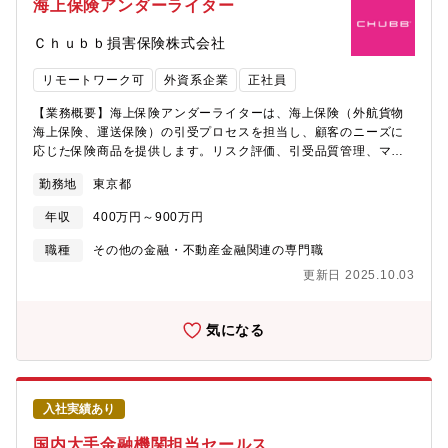
海上保険アンダーライター
とができる点も魅力のひとつです。【配属部署】市場外為事務部
（30人程度在籍）【企業の魅力】・中途入社者比率が高く、さま
Ｃｈｕｂｂ損害保険株式会社
ざまな業界・企業出身者が活躍しているため、新しく入社する方
も馴染みやすい環境です。・社員同士は役職ではなく「○○さん」
リモートワーク可
外資系企業
正社員
と名前で呼び合う文化があり、風通しの良い組織風土が根付いて
います。・多様なバックグラウンドを持つ社員が在籍しており、
【業務概要】海上保険アンダーライターは、海上保険（外航貨物
新しい意見や考え方を受け入れる柔軟性があります。・否定から
海上保険、運送保険）の引受プロセスを担当し、顧客のニーズに
入る風土が少なく、チャレンジや提案を歓迎するカルチャーがあ
応じた保険商品を提供します。リスク評価、引受品質管理、マー
ります。
ケティング戦略などをご担当いただきます。＜具体的業務＞・補
勤務地
東京都
償範囲と契約条件の策定: 顧客のニーズと企業の利益を考慮した
保険契約を設計する。・リスク評価と管理: 特殊なリスクや一般
年収
400万円～900万円
的なリスクを特定し、適切なリスク管理策を実施する。・引受品
質管理: 引受ガイドラインに沿った文書管理や損失動向のレビュ
職種
その他の金融・不動産金融関連の専門職
ーを行い、品質を保証する。・マーケティング活動: 効果的なプ
更新日 2025.10.03
レゼンテーションや交渉を通じて、保険商品の販売を促進す
る。・システムの使用: システムを用いて業務遂行に必要な登録、
確認を行う。・ビジネスマインドセット: 新しいアイデアを創出
気になる
し、革新的なサービスを提案する。・コミュニケーション: 主に
営業部門とのコミュニケーションをはかり、必要な情報の共有を
する。営業担当者と共に、代理店、ブローカー、クライアントへ
の同行で直接ヒアリングを行う。多様な文化を尊重し、オープン
入社実績あり
かつ柔軟なコミュニケーションを行う。【組織について】海上保
険部は5名の組織です。男性3名、女性2名の構成です。30代から
国内大手金融機関担当セールス