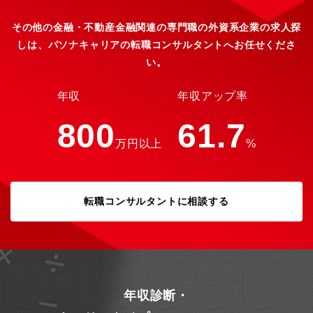
のフラットな組織のため、部下の労務管理などの内向きな業務に
時間を浪費することなくプレーヤー業務に専念できます。
その他の金融・不動産金融関連の専門職の外資系企業の求人探
しは、パソナキャリアの転職コンサルタントへお任せくださ
い。
年収
年収アップ率
800
61.7
万円以上
%
転職コンサルタントに相談する
年収診断・