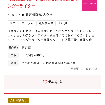
保険協会、日本損害保険協会等への報告と指定された委員会に出
ンダーライター
席し、必要に応じて情報を社内関係者に連携する。【入社後の教
育】初め2日間は人事部で行う入社オリエンテーションにご参加い
Ｃｈｕｂｂ損害保険株式会社
ただき、当社社員として必要な知識を身に着けていただきます。
その後部門の研修では、OJTで実務を通して必要なスキルを身に
リモートワーク可
外資系企業
正社員
着けていただきます。【組織について】火災保険部は現在11名の
組織です。業績好調なため増員中です。男性9名、女性2名で、海
【業務内容】将来、個人保険分野（パーソナルライン）のプロフ
外のチームからのサポートメンバーもいます。【キャリアパス】
ェッショナルアンダーライターを目指す方におすすめのポジショ
当部門でのマネージャーを目指していただくのが一般的ですが、
ンです。アンダーライター経験がなくても応募可能。経験を積み
ご本人のご希望により、他の保険ラインのアンダーライターへの
ながら成長できる環境自動車、住宅、賃貸、SPLなど、どの分野
転向や営業職への転向も可能です。社内公募制度もありますの
勤務地
東京都
の専門でも幅広い経験を積み、パーソナルライン全体のプロフェ
で、管理部門や損害サービス部門への挑戦も可能です。■キャリア
ッショナルを目指すことが可能です。・引受書類や補償内容の文
例１営業職で入社（新卒、院卒）－ 7年目：アンダーライター職
年収
500万円～800万円
書化・標準ファイルやポートフォリオの管理（引受権限内）・
に転向－ 10年目：P&C本部長に昇格■キャリア例２アンダーラ
UAGにおける限定的な引受権限の所有■アンダーライティング・支
職種
その他の金融・不動産金融関連の専門職
イターとして中途入社－ 4年目：副部長昇格ー 5年目：部長昇
店権限を超過するリスクについて、引受権限に基づき、新規およ
格【魅力】★世界最大級の外資系損害保険会社：同社は日本市場
更新日 2026.02.13
び継続契約時に適切なアンダーライティングを行うことで、ポー
に進出し2020年で100周年を迎え、安定した財務基盤をベースに
トフォリオの健全性の維持を図る。【魅力】★世界最大級の外資
事業を運営しています。54ヶ国で事業を展開する世界最大級の損
系損害保険会社：同社は日本市場に進出し2020年で100周年を迎
気になる
害保険会社であり、アメリカを中心に海外では広く知られている
え、安定した財務基盤をベースに事業を運営しています。54ヶ国
企業です。★高い成長性：チャブグループは時価総額最大級の上
で事業を展開する世界最大級の損害保険会社であり、アメリカを
場損害保険会社として過去17年間で8倍の成長を遂げています。★
中心に海外では広く知られている企業です。★高い成長性：チャ
穏やかでフラットな社風：雰囲気はフラットでマネジメントとも
ブグループは時価総額最大級の上場損害保険会社として過去17年
近く、アットホームさもあり、社員同士がコミュニケーションを
入社実績あり
間で8倍の成長を遂げています。★穏やかでフラットな社風：雰囲
とり業務を進めています。また穏やかな社員が多く、オープンな