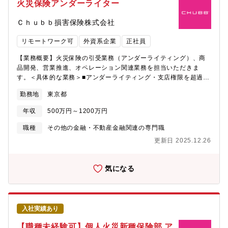
火災保険アンダーライター
Ｃｈｕｂｂ損害保険株式会社
リモートワーク可
外資系企業
正社員
【業務概要】火災保険の引受業務（アンダーライティング）、商
品開発、営業推進、オペレーション関連業務を担当いただきま
す。＜具体的な業務＞■アンダーライティング・支店権限を超過す
るリスクについて、引受権限に基づき、新規および継続契約時に
勤務地
東京都
適切なアンダーライティングを行うことで、ポートフォリオの健
全性の維持を図る。・リスク・オブザベーション・フォーム等の
年収
500万円～1200万円
他部門からの情報に基づき、事故多発者等悪質なリスクの排除を
行う。■商品開発（改定を含む）・マーケットに注意を払い、自社
職種
その他の金融・不動産金融関連の専門職
商品の他社に対する優位点・劣後点を常に認識する。・商品開発
更新日 2025.12.26
プロジェクトにおいて、商品内容の策定、業務フローの策定、シ
ステム開発の企画、規定の整備、営業保険料率の決定、帳票類お
よび募集文書の作成・管理等、商品のライフサイクルに係る一連
気になる
の業務を行う。■トップラインへの貢献営業部門と協力し、新規チ
ャネルの開拓および既存チャネルの掘り起こしに必要な各種施策
の支援を行う。■ 異例計上の管理・ 異例計上の申請に対して、申
請理由を精査し、認否の決定を行う。・営業部支店と協力し、異
入社実績あり
例計上の件数を抑制するために対策を講じる。■外部関連機関への
報告と必要な委員会等への出席損害保険料率算出機構、外国損害
【職種未経験可】個人火災新種保険部 ア