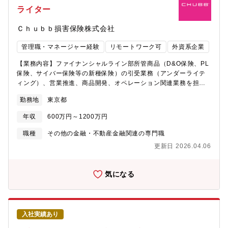
き来期に向けの増員のため、募集を行っております。【キャリア
ライター
パス】当部署でリーダー、マネージャーを目指していただくこと
が一般的ですが、ご本人の意向次第で、営業職や管理部門への異
Ｃｈｕｂｂ損害保険株式会社
動も可能です。社内公募制度もありますので、様々な挑戦が可能
です。【魅力】★世界最大級の外資系損害保険会社：同社は日本
管理職・マネージャー経験
リモートワーク可
外資系企業
市場に進出し2020年で100周年を迎え、安定した財務基盤をベー
スに事業を運営しています。54ヶ国で事業を展開する世界最大級
【業務内容】ファイナンシャルライン部所管商品（D&O保険、PL
の損害保険会社であり、アメリカを中心に海外では広く知られて
保険、サイバー保険等の新種保険）の引受業務（アンダーライテ
いる企業です。★高い成長性：チャブグループは時価総額最大級
ィング）、営業推進、商品開発、オペレーション関連業務を担当
の上場損害保険会社として過去17年間で8倍の成長を遂げていま
いただきます。＜具体的には…＞・ファイナンシャルライン部所
す。★穏やかでフラットな社風：雰囲気はフラットでマネジメン
勤務地
東京都
管商品（D&O保険、PI保険、サイバー保険等の新種保険）の引受
トとも近く、アットホームさもあり、社員同士がコミュニケーシ
業務・営業推進、商品開発、オペレーション関連業務・損害率の
ョンをとり業務を進めています。また穏やかな社員が多く、オー
年収
600万円～1200万円
管理（事故有り契約の継続条件案作成･損害統計の分析・損害率改
プンな環境で裁量権をもって業務に取り組んでいただけます。★
善策の具申、ポートフォリオレビューに基づくアクションの実
職種
その他の金融・不動産金融関連の専門職
安定性：ソルベンシーマージン比率1,105.6% と高い支払い能力
施）・営業と連携し、営業推進策を立案、実行・関連各部署と連
を持っております。※「保険金等の支払い 能力の充実の状況が適
更新日 2026.04.06
携した社内Projectによる業務改善【配属組織について】P＆C本
当である」とされる基準 200%★中途社員が馴染みやすい社風：
部/ファイナンシャルライン部 8名幅広い年代の方が在籍され活
中途採用比率98％（2022年度採用実績）と中途で入社をしても馴
躍されています。【キャリアパス】当部門でのマネージャーを目
気になる
染みやすい社風です。★実働7時間、テレワークあり（週2日）、
指していただくのが一般的ですが、ご本人のご希望により、他の
全社平均残業時間10時間程度
保険ラインのアンダーライターへの転向や営業職への転向も可能
です。社内公募制度もありますので、管理部門や損害サービス部
門への挑戦も可能です。【魅力】★世界最大級の外資系損害保険
入社実績あり
会社：同社は日本市場に進出し2020年で100周年を迎え、安定し