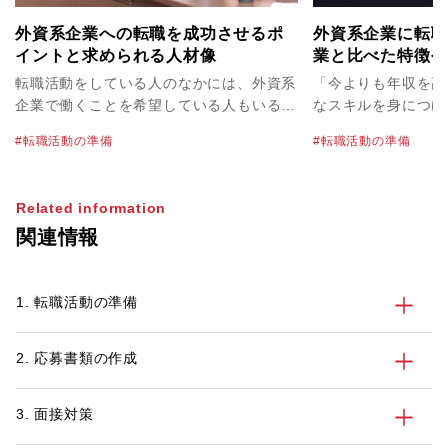
外資系企業への転職を成功させるポ
外資系企業に転職
イントと求められる人材像
業と比べた特徴や
ついて解説！
転職活動をしている人のなかには、外資系
「今よりも年収を高
企業で働くことを希望している人もいるで
なスキルを身につけ
しょう。「成果主義」「グローバルな活躍
ら、外資系企業への
転職活動の準備
転職活動の準備
ができそう」など、イメージ先行で魅力的
もいるのではないで
に感じる点も多いと思いますが、実際に外
資系企業の社風や働
資系企業では、どのような人材像が求めら
く異なっており、い
Related information
れているのでしょうか。この記事では、外
てしまうケースも少
関連情報
資系企業の特徴や働くメリット、外資系企
ため、事前に外資系
業への転職を成功させるポイントなどにつ
解し、自身の適性と
いてご紹介します。
とで、転職後のスム
1. 転職活動の準備
やすくなるでしょう。 そこで今回
系企業と比べた外資
ポイントについてわ
2. 応募書類の作成
す。また、外資系企
徴も紹介しますので
めるために参考にし
3. 面接対策