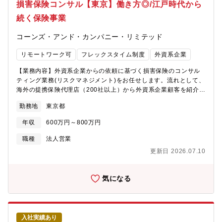
た財務基盤をベースに事業を運営しています。54ヶ国で事業を展
損害保険コンサル【東京】働き方◎/江戸時代から
開する世界最大級の損害保険会社であり、アメリカを中心に海外
続く保険事業
では広く知られている企業です。★高い成長性：チャブグループ
は時価総額最大級の上場損害保険会社として過去17年間で8倍の成
コーンズ・アンド・カンパニー・リミテッド
長を遂げています。★穏やかでフラットな社風：雰囲気はフラッ
トでマネジメントとも近く、アットホームさもあり、社員同士が
リモートワーク可
フレックスタイム制度
外資系企業
コミュニケーションをとり業務を進めています。また穏やかな社
員が多く、オープンな環境で裁量権をもって業務に取り組んでい
【業務内容】外資系企業からの依頼に基づく損害保険のコンサル
ただけます。★安定性：ソルベンシーマージン比率1,105.6% と
ティング業務(リスクマネジメント)をお任せします。流れとして、
高い支払い能力を持っております。※「保険金等の支払い 能力の
海外の提携保険代理店（200社以上）から外資系企業顧客を紹介さ
充実の状況が適当である」とされる基準 200%★中途社員が馴染
れます。外資系企業は海外本社で全世界の支店を包括的に補償す
みやすい社風：中途採用比率98％（2022年度採用実績）と中途で
勤務地
東京都
るグローバル保険プログラムを構築するケースが多く、その海外
入社をしても馴染みやすい社風です。★実働7時間、テレワーク制
本社で取り決められた保険プログラムに基づき、日本の法人に対
度あり（週2日）、全社平均残業時間10時間程度
年収
600万円～800万円
する契約締結作業を行います。<業務の詳細>■顧客本社の指示に基
づく保険の契約締結となるため、営業のように売り込む体系では
職種
法人営業
ありません。■紹介元の海外代理店、日本の契約者、日本の窓口保
更新日 2026.07.10
険会社の３者の間に立ち、確認をしながら業務を進めます。■種目
としては財物・利益（英文火災）、英文CGLが多いですが、
D&O、E&O等のフィナンシャルラインや、労災総合、GLTDや総
気になる
合福祉団体定期保険等の福利厚生系種目も増えています。（福利
厚生種目は、本ポジション以外の専門チームが対応していま
す。）■新規・更新の契約締結業務のみならず、異動や事故対応等
の日々のメンテナンス業務や、コンサルティングを通じた追加提
入社実績あり
案等の業務も含まれます。（営業アシスタント、事務サポートス