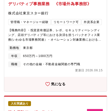
気はフラットでマネジメントとも近く、アットホームさもあり、
デリバティブ事務業務 《市場外為事務部》
環境で裁量権をもって業務に取り組んでいただけます。★安定
社員同士がコミュニケーションをとり業務を進めています。また
性：ソルベンシーマージン比率1,105.6% と高い支払い能力を持
穏やかな社員が多く、オープンな環境で裁量権をもって業務に取
株式会社東京スター銀行
っております。※「保険金等の支払い 能力の充実の状況が適当で
り組んでいただけます。★安定性：ソルベンシーマージン比率
ある」とされる基準 200%★中途社員が馴染みやすい社風：中途
1,105.6% と高い支払い能力を持っております。※「保険金等の
管理職・マネージャー経験
リモートワーク可
外資系企業
採用比率98％（2022年度採用実績）と中途で入社をしても馴染み
支払い 能力の充実の状況が適当である」とされる基準 200%★中
やすい社風です。★実働7時間、テレワークあり（週2日）、残業
途社員が馴染みやすい社風：中途採用比率98％（2022年度採用実
【職務内容】・投資資有価証券、レポ、セキュリティーレンディ
も少なく働きやすい環境です。
績）と中途で入社をしても馴染みやすい社風です。★実働7時間、
ング、店頭デリバティブ等における決済を担うバックオフィス業
テレワークあり（週2日）、残業も少なく働きやすい環境です。
務(いわゆる市場事務関連）・オペレーション対象業務における時
価評価、会計、決算のレポーティング業務・業務改善の目線での
勤務地
東京都
VBA等シート構築【魅力】★同社は2001年に創業した比較的新し
い銀行です。他行と比較してもベンチャーマインドが強く、若手
年収
650万円～1000万円
であっても実力があれば責任のある職務に登用する等、スピード
感と裁量をもてる環境です。★一人ひとりが幅広く業務に従事す
職種
その他の金融・不動産金融関連の専門職
ることができるため、デリバティブ業務にかかるスペシャリスト
更新日 2026.06.15
を目指すことができる環境です。★中途入社比率7割、女性比率4
割、外国籍多数在籍などダイバーシティに富んだ職場です。行員
同士を互いに個人と尊重し、役職関係なく「さん」づけで呼び合
気になる
うなど、立場や年齢、経歴の垣根を越えた風通しの良い社風で
す。★全社としては週1回早帰りの退行日を設定したり、年2回の
リフレッシュウィークの実施、連続5日間休暇の義務化なども行っ
ており、平均残業時間は10.5時間、平均有給取得率も78.9％とワ
入社実績あり
ークライフバランスを保つことができます。★育児休業取得率は
女性100％、男性53.8％と、安心してライフステージを迎えるこ