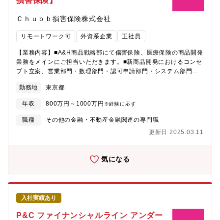
損害保険】
Ｃｈｕｂｂ損害保険株式会社
リモートワーク可
外資系企業
正社員
【業務内容】■A&H商品戦略部にて傷害保険、医療保険の商品開発
業務をメインにご担当いただきます。■新商品開発におけるコンセ
プト立案、営業部門・数理部門・認可申請部門・システム部門等
との社内関連部門との連携、社内委員会承認プロセス、商品の収
勤務地
東京都
益モニタリング、改善アクションの策定等、開発・運営全般に関
わり、リリースに向けて社内をリードいただきます。■また傷害・
年収
800万円～1000万円
※経験に応ず
医療保険のアンダーライターとして営業部支店との連携、営業推
進のサポートも一部ご担当いただきます。＜具体的には…＞・
職種
その他の金融・不動産金融関連の専門職
A&H商品の商品開発、引受業務、営業推進、オペレーション関連
更新日 2025.03.11
業務・損害率の管理（事故有り契約の継続条件案作成･損害統計の
分析・損害率改善策の具申、ポートフォリオレビューに基づくア
クションの実施）・営業部門と連携し、営業推進策を立案、実
気になる
行・関連各部署と連携した社内Projectによる業務改善【配属組織
について】■A＆H商品戦略部（9名※女性2名・男性7名・平均年
齢40代半ば）■商品開発中心のメンバーと引受業務中心のメンバー
に分かれておりますがそれぞれがどちらの業務も担当しておりま
入社実績あり
す。■週3日出勤、2日在宅勤務の体制です。■オフィスの改修が行
われ、きれいなフリーアドレス制のオフィスです。■業績好調につ
P&C ファイナンシャルライン アンダー