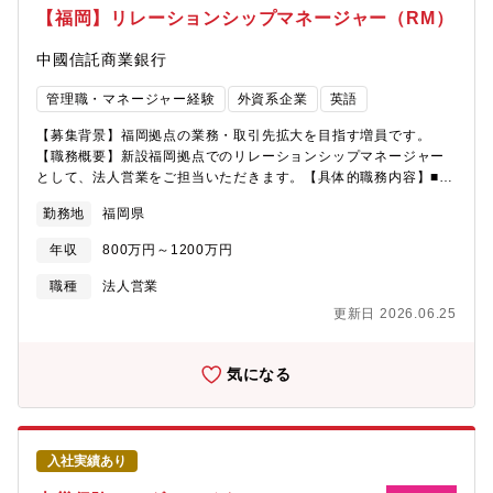
きませんが、減らすことは可能です。（仕事の状況によって週１
【福岡】リレーションシップマネージャー（RM）
回など、減ることもあり得ますが、現状は週２回取っている方が
多いです。）・フレックスタイム制度（コアタイム10-16時）※営
中國信託商業銀行
業日数×8時間を満たすように月で調整。・土日祝の勤務もありま
せん。・産育休を取得したスタッフは全員復帰しています。■風通
管理職・マネージャー経験
外資系企業
英語
しのよい企業風土・役職、入社年次、年齢、性別等に関係なく、
お互いが敬意を持ち、チームワークを大切にするフラットな組織
【募集背景】福岡拠点の業務・取引先拡大を目指す増員です。
を目指しています。・若い方でもやる気がある方にはどんどんチ
【職務概要】新設福岡拠点でのリレーションシップマネージャー
ャレンジいただける環境です。・個人の裁量が大きく、自ら考え
として、法人営業をご担当いただきます。【具体的職務内容】■新
て行動できる方にとてもフィットします。
規開拓■顧客メンテナンス■財務分析■本社との電話でのコミュニケ
勤務地
福岡県
ーションなど【担当顧客・案件特徴】◆法人向け融資および個人
の不動産投資日本に投資する台湾企業向け融資、具体的には、工
年収
800万円～1200万円
場、オフィス、社員寮に対する不動産ファイナンスに関するニー
ズについて、金融コンサルティングサービスを提供いたします。
職種
法人営業
【入社後】新規立ち上げのオフィスのため、入社後まずは東京オ
更新日 2026.06.25
フィスやリモート、あるいは福岡にてオンボーディングを通して
慣れていただきますのでご安心ください。【部署構成】2名
（RM、営業サポート）
気になる
入社実績あり