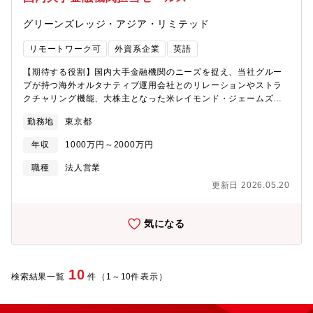
60代まで各年代の方が所属していて落ち着いた雰囲気のチームで
す。【キャリアパス】当部門でのマネージャーを目指していただ
グリーンズレッジ・アジア・リミテッド
くのが一般的ですが、ご本人のご希望により、他の保険ラインの
アンダーライターへの転向や営業職への転向も可能です。社内公
リモートワーク可
外資系企業
英語
募制度もありますので、管理部門や損害サービス部門への挑戦も
可能です。【魅力】★世界最大級の外資系損害保険会社：同社は
【期待する役割】国内大手金融機関のニーズを捉え、当社グルー
日本市場に進出し2020年で100周年を迎え、安定した財務基盤を
プが持つ海外オルタナティブ運用会社とのリレーションやストラ
ベースに事業を運営しています。54ヶ国で事業を展開する世界最
クチャリング機能、大株主となった米レイモンド・ジェームズ・
大級の損害保険会社であり、アメリカを中心に海外では広く知ら
ファイナンシャルのリソースなどを活用してソリューションを提
勤務地
東京都
れている企業です。★高い成長性：チャブグループは時価総額最
案していただきます。【職務内容】■担当する国内大手金融機関に
大級の上場損害保険会社として過去17年間で8倍の成長を遂げてい
継続的かつ多面的にコンタクトを取り、ニーズを把握?当社グルー
年収
1000万円～2000万円
ます。★穏やかでフラットな社風：雰囲気はフラットでマネジメ
プと協働して顧客のニーズに対するソリューションを協議・策
ントとも近く、アットホームさもあり、社員同士がコミュニケー
定・提案?当社グループがアレンジするミドル・マーケットCLOな
職種
法人営業
ションをとり業務を進めています。また穏やかな社員が多く、オ
どの海外証券化商品やレイモンド・ジェームズ・ファイナンシャ
更新日 2026.05.20
ープンな環境で裁量権をもって業務に取り組んでいただけます。
ルが取り扱う商品を適宜顧客へ紹介【配属組織】：営業統括部
★安定性：ソルベンシーマージン比率1,105.6% と高い支払い能
（現在3名、うち2名は邦銀からの転職者）【おすすめポイント】?
力を持っております。※「保険金等の支払い 能力の充実の状況が
当社グループは設立来、プライベート・アセットやストラクチャ
気になる
適当である」とされる基準 200%★中途社員が馴染みやすい社
ード・ファイナンスといった専門性が必要とされる成長分野にフ
風：中途採用比率98％（2022年度採用実績）と中途で入社をして
ォーカスしています。?今までに培ってきたご自身のプレーヤーと
も馴染みやすい社風です。★実働7時間、テレワークあり（週2
しての経験や知識、顧客とのリレーションを基に当社グループや
日）、残業も少なく働きやすい環境です。
大株主となった米レイモンド・ジェームズ・ファイナンシャルの
10
検索結果一覧
件（1～10件表示）
機能やネットワークを活用して、今後も成長が見込まれる分野で
専門性が高く創造的な活動を行うことができます。?経験や知識が
豊富なパートナー達が迅速に意思決定を行う無駄のない少数精鋭