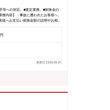
手等への対応、■査定業務、■保険金の
業務内容】・事故に遭われたお客様へ、
客様へお支払い保険金額の説明やお相手
作成・保険金支払手続き業務※一部面談
歳まで）【仕事の魅力・やりがい】・事
万円
お相手から事故対応に対する「心からの
ワークもよく、相談もしやすい環境で仕
暇とは別に、年に2回、5日間連続で休
が可能）
更新日 2026.06.01