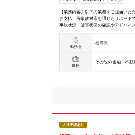
【業務内容】以下の業務をご担当いただ
お支払 等事故対応を通じたサポート
事故状況・被害状況の確認やアドバイ
方との示談交渉※・社内関係者や顧問
対応がありますが、大半が電話・チャッ
福島県
故に遭われた方への賠償金のお支払等
勤務地
感謝やお褒めのお言葉」をいただくこ
事をしていただけます。【その他】・
その他の金融・不動
暇取得できる特別連続有給休暇制度が
職種
入社実績あり