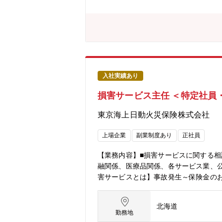
入社実績あり
損害サービス主任 ＜特定社員
東京海上日動火災保険株式会社
上場企業
副業制度あり
正社員
【業務内容】■損害サービスに関する相
融関係、医療品関係、各サービス業、
害サービスとは】事故発生～保険金の
専門性を発揮しながらお客様に安心と
態】正社員：定年63歳 ※再雇用有（6
北海道
勤務地