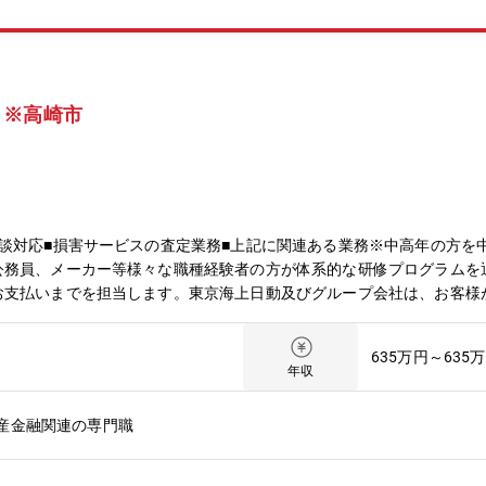
＞※高崎市
談対応■損害サービスの査定業務■上記に関連ある業務※中高年の方を
公務員、メーカー等様々な職種経験者の方が体系的な研修プログラムを
お支払いまでを担当します。東京海上日動及びグループ会社は、お客様
安全をお届けする」という高品質の損害サービスをご提供するため、様
5歳まで）
635万円～635
年収
産金融関連の専門職