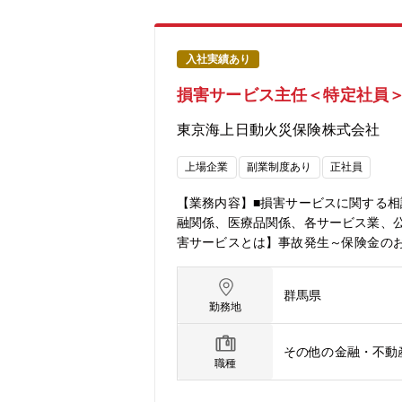
入社実績あり
損害サービス主任＜特定社員
東京海上日動火災保険株式会社
上場企業
副業制度あり
正社員
【業務内容】■損害サービスに関する相
融関係、医療品関係、各サービス業、
害サービスとは】事故発生～保険金の
専門性を発揮しながらお客様に安心と
態】正社員：定年63歳 ※再雇用有（6
群馬県
勤務地
その他の金融・不動
職種