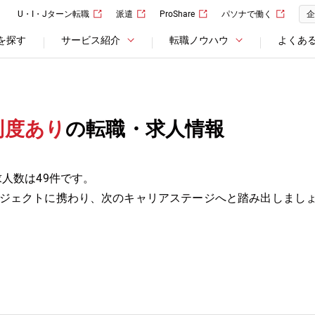
U・I・Jターン転職
派遣
ProShare
パソナで働く
企
を探す
サービス紹介
転職ノウハウ
よくあ
制度あり
の転職・求人情報
人数は49件です。
ジェクトに携わり、次のキャリアステージへと踏み出しまし