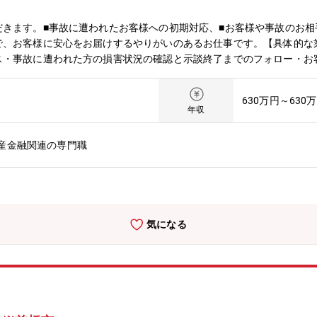
きます。■事故に遭われたお客様への初期対応、■お客様や事故のお相
で、お客様に安心をお届けするやりがいのあるお仕事です。【具体的な
ス・事故に遭われた方の損害状況の確認と示談終了までのフォロー・お
弁護士、調査員等との打合せ・社内専用システムを利用した記録・書類
トでの対応です。【雇用形態】正社員：定年63歳 ※再雇用有（65
630万円～630
を通じて円満示談解決へのご支援を行っています。 ・お客様や事故の
年収
とも多くあります。 ・組織内のコミュニケーションが活発で、チーム
土日、祝日の勤務はありません。また、土日、祝日休暇や所定の有給休
産金融関連の専門職
あります。（前後土日休暇などを含めると9日間以上連続した休暇取得
気になる