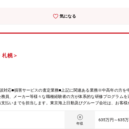
気になる
・札幌＞
談対応■損害サービスの査定業務■上記に関連ある業務※中高年の方を
公務員、メーカー等様々な職種経験者の方が体系的な研修プログラムを
お支払いまでを担当します。東京海上日動及びグループ会社は、お客様
安全をお届けする」という高品質の損害サービスをご提供するため、様
5歳まで）
635万円～635
年収