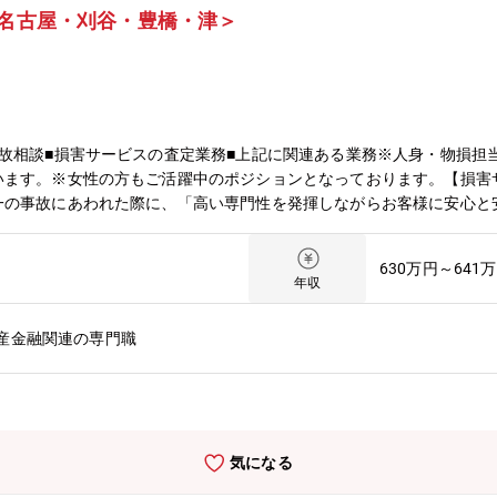
/名古屋・刈谷・豊橋・津＞
故相談■損害サービスの査定業務■上記に関連ある業務※人身・物損担
います。※女性の方もご活躍中のポジションとなっております。【損害
一の事故にあわれた際に、「高い専門性を発揮しながらお客様に安心と
組みを行っています。【雇用形態】正社員：定年63歳 ※再雇用有（
下を予定しております。・名古屋・刈谷・豊橋・津
630万円～641
年収
産金融関連の専門職
気になる