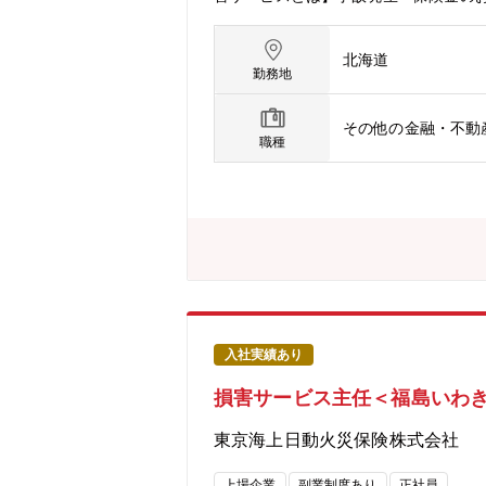
専門性を発揮しながらお客様に安心と
態】正社員：定年63歳 ※再雇用有（6
北海道
勤務地
その他の金融・不動
職種
入社実績あり
損害サービス主任＜福島いわ
東京海上日動火災保険株式会社
上場企業
副業制度あり
正社員