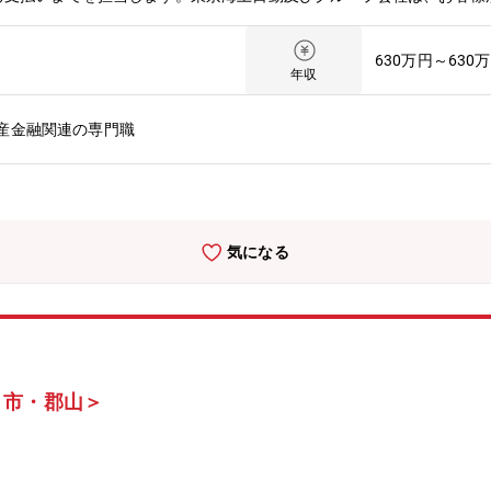
安全をお届けする」という高品質の損害サービスをご提供するため、様
5歳まで）
630万円～630
年収
産金融関連の専門職
気になる
き市・郡山＞