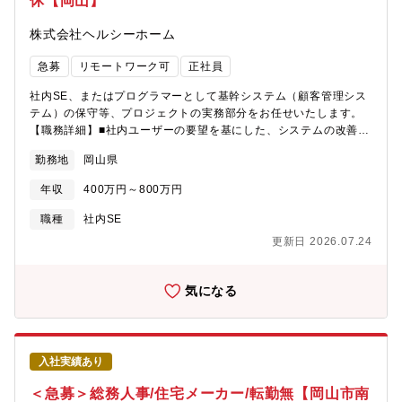
休【岡山】
株式会社ヘルシーホーム
急募
リモートワーク可
正社員
社内SE、またはプログラマーとして基幹システム（顧客管理シス
テム）の保守等、プロジェクトの実務部分をお任せいたします。
【職務詳細】■社内ユーザーの要望を基にした、システムの改善提
案や再構築■システムの保守・運用業務■ベンダーや社内との調整
勤務地
岡山県
業務■開発システムフォロー
年収
400万円～800万円
職種
社内SE
更新日 2026.07.24
気になる
入社実績あり
＜急募＞総務人事/住宅メーカー/転勤無【岡山市南