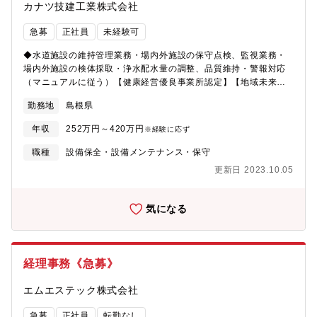
カナツ技建工業株式会社
急募
正社員
未経験可
◆水道施設の維持管理業務・場内外施設の保守点検、監視業務・
場内外施設の検体採取・浄水配水量の調整、品質維持・警報対応
（マニュアルに従う）【健康経営優良事業所認定】【地域未来牽
引企業認定】【ユースエール認定企業】★ユースエール認定企業
勤務地
島根県
とは若者の採用・育成に積極的で、若者が働きやすい企業として
国が定める基準をクリアした企業です。
年収
252万円～420万円
※経験に応ず
職種
設備保全・設備メンテナンス・保守
更新日 2023.10.05
気になる
経理事務《急募》
エムエステック株式会社
急募
正社員
転勤なし