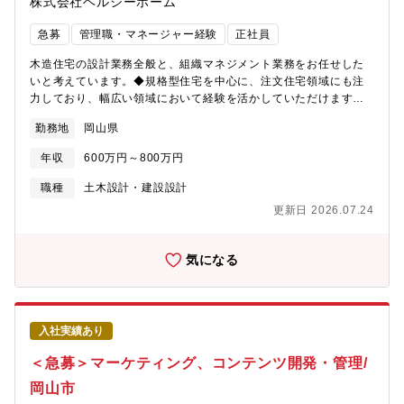
株式会社ヘルシーホーム
急募
管理職・マネージャー経験
正社員
木造住宅の設計業務全般と、組織マネジメント業務をお任せした
いと考えています。◆規格型住宅を中心に、注文住宅領域にも注
力しており、幅広い領域において経験を活かしていただけます。
【職務詳細】・営業同席（提案時の技術的説明） ・見積もりの作
勤務地
岡山県
成 ・設計図の作成、図面の確定 ・関係部署や協力会社との打ち合
わせ ・業務工程進捗管理 ・デザインの調整 ・上記及び組織マネ
年収
600万円～800万円
ジメント、メンバー育成、モチベーション管理 等 ※岡山・倉敷
の設計部門をマネジメントして頂くことを期待しています。【研
職種
土木設計・建設設計
修】キャリアアップに伴う研修も充実。キャリアアップに伴うス
更新日 2026.07.24
キル獲得の支援がございます。
気になる
入社実績あり
＜急募＞マーケティング、コンテンツ開発・管理/
岡山市