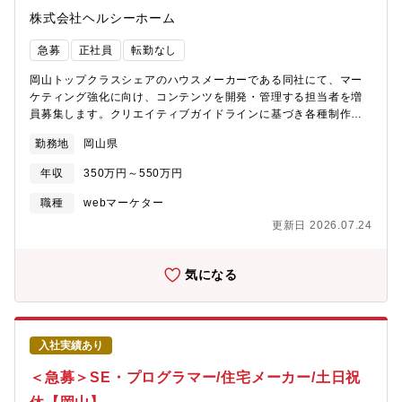
株式会社ヘルシーホーム
急募
正社員
転勤なし
岡山トップクラスシェアのハウスメーカーである同社にて、マー
ケティング強化に向け、コンテンツを開発・管理する担当者を増
員募集します。クリエイティブガイドラインに基づき各種制作・
運用業務を担当します。■プリント制作物のデザイン及び、制作・
勤務地
岡山県
見込顧客向けパンフレット、案内資料などのデザイン、コピー開
発、制作・各種イベント案内、ブランド冊子などの紙媒体の制作
年収
350万円～550万円
全般・制作フローの管理（外注する場合は、外部パートナーの管
理を含む）■公式ウェブサイトの運用・コンテンツ制作（イベント
職種
webマーケター
ページ、ブログ、施工事例など）・サイト更新（ページ追加、文
更新日 2026.07.24
言修正、画像差し替え等）・サイト改善に向けた外注先との折衝
（制作依頼、仕様調整、スケジュール管理）・Google Analytics
などを用いたアクセス分析と改善提案■SNS（Instagram など）公
気になる
式アカウント運用・企画・撮影・編集を含むクリエイティブ制作
（リールやストーリーズの制作を含む）・投稿スケジュール策
定・運用・投稿パフォーマンスの分析と改善案の検討【使用ツー
ル】Adobe CC（Photoshop / Illustrator / Premiereなど）、
入社実績あり
Canva、WordPress、Google Analytics【働き方】社内制作を基
本としつつ、一部外部ベンダーとの協業あり
＜急募＞SE・プログラマー/住宅メーカー/土日祝