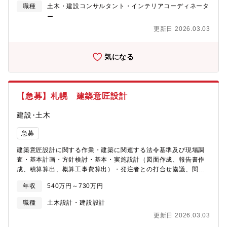
かる機械設計）【組織構成】職員38名、派遣その他19名
職種
土木・建設コンサルタント・インテリアコーディネータ
ー
更新日 2026.03.03
気になる
【急募】札幌 建築意匠設計
建設･土木
急募
建築意匠設計に関する作業・建築に関連する法令基準及び現場調
査・基本計画・方針検討・基本・実施設計（図面作成、報告書作
成、積算算出、概算工事費算出）・発注者との打合せ協議、関係
機関（法令関連含む）との協議
年収
540万円～730万円
職種
土木設計・建設設計
更新日 2026.03.03