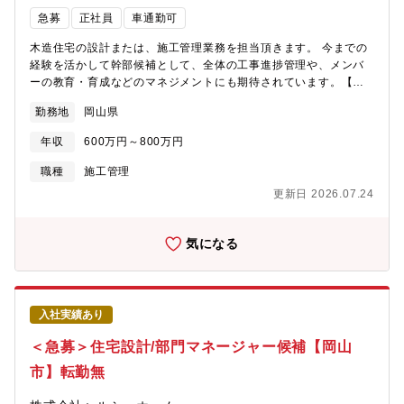
急募
正社員
車通勤可
木造住宅の設計または、施工管理業務を担当頂きます。 今までの
経験を活かして幹部候補として、全体の工事進捗管理や、メンバ
ーの教育・育成などのマネジメントにも期待されています。【現
場の視察や工程の確認などには「見せるくん」使用！ 】 ■高精細
勤務地
岡山県
なカメラを搭載しており、常にリアルタイムで現場確認が可能。■
現場での監督業務の多くは、当社専属の棟梁さんに委任。 ■工程
年収
600万円～800万円
の進行状況などのデータも、自社開発のシステムで一元管理。■映
像やデータは、施工主のお客様と共有できる。
職種
施工管理
更新日 2026.07.24
気になる
入社実績あり
＜急募＞住宅設計/部門マネージャー候補【岡山
市】転勤無