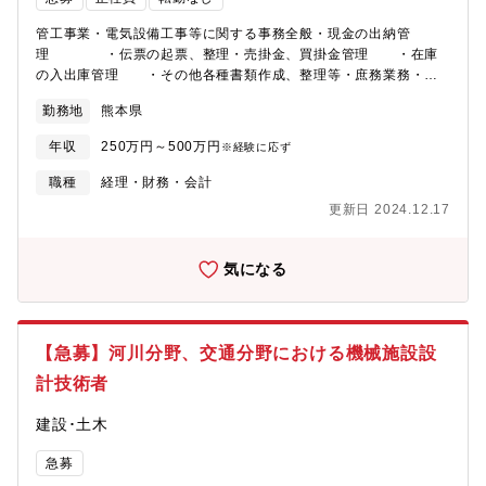
管工事業・電気設備工事等に関する事務全般・現金の出納管
理 ・伝票の起票、整理・売掛金、買掛金管理 ・在庫
の入出庫管理 ・その他各種書類作成、整理等・庶務業務・決
算業務・指名願い手続き・入札手続き 等（変更の範囲）変更な
勤務地
熊本県
し
年収
250万円～500万円
※経験に応ず
職種
経理・財務・会計
更新日 2024.12.17
気になる
【急募】河川分野、交通分野における機械施設設
計技術者
建設･土木
急募