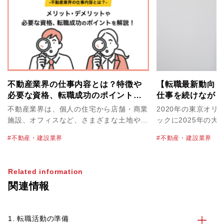
不動産業界の仕事内容とは？特徴や
【転職最新動向：
必要な資格、転職成功のポイントを
仕事を続けながら
解説！
は実現できる
不動産業界は、個人の住宅から店舗・商業
2020年の東京オ
施設、オフィスなど、さまざまな土地や建
ックに2025年の
物を取り扱っています。不動産業界の物件
ベントに向けた建設
不動産・建設業界
不動産・建設業界
単価は高く、必然的に大きな案件を扱うこ
昨今。人手不足かつ
とにもなるため、やりがいや達成感を感じ
ジが強い建設業界で
やすいのが特徴のひとつです。なかには転
境づくり」に目を向
Related information
職で不動産業界を目指すにあたって、仕事
的に推進する企業も
関連情報
内容や必要なスキルを正しく知っておきた
す。不動産・建設業
いという方も多いかもしれません。 この
ナキャリアのキャリ
記事では、不動産業界を目指す方に向け
に、建設業界の動向
1. 転職活動の準備
て、業界の特徴や主な仕事内容、不動産業