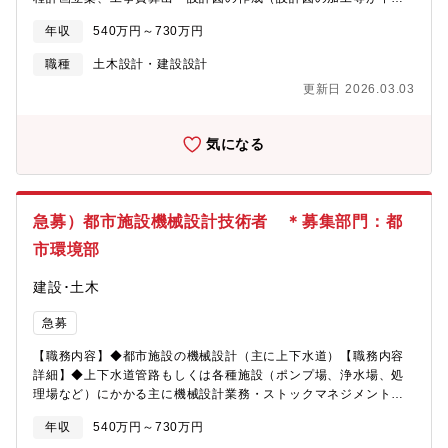
心）
年収
540万円～730万円
職種
土木設計・建設設計
更新日 2026.03.03
気になる
急募）都市施設機械設計技術者 ＊募集部門：都
市環境部
建設･土木
急募
【職務内容】◆都市施設の機械設計（主に上下水道）【職務内容
詳細】◆上下水道管路もしくは各種施設（ポンプ場、浄水場、処
理場など）にかかる主に機械設計業務・ストックマネジメント実
施計画策定・施設にかかる基本設計・詳細設計（ポンプ場、浄水
年収
540万円～730万円
場、下水処理場、配水池、、滞水池、合流改善対策施設などにか