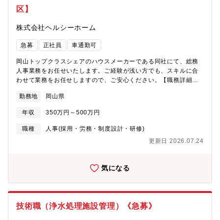
区】
株式会社ヘルシーホーム
急募
正社員
車通勤可
岡山トップクラスシェアのハウスメーカーである同社にて、総務
人事業務をお任せいたします。ご経験が浅い方でも、スキルに合
わせて業務をお任せしますので、ご安心ください。【職務詳細】■
採用・労務業務 ■給与計算■資料作成、書類管理 ■契約書作
勤務地
岡山県
成 ■社内行事運営 ■備品管理 ■その他管理部門のサポート な
ど ※上記業務の中から適性、経験を鑑みて最適な業務をお任せし
年収
350万円～500万円
たいと 考えております。未経験業務につきましても研修や、先輩
社員がつき、指導いたしますので安心してご応募ください。
職種
人事(採用・労務・制度設計・研修)
更新日 2026.07.24
気になる
技術職（浄水処理施設管理）《急募》