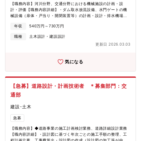
【職務内容】河川分野、交通分野における機械施設の計画・設
計・評価【職務内容詳細】・ダム取水放流設備、水門ゲートの機
械設備（扉体・戸当り・開閉装置等）の計画・設計・排水機場の
ポンプ施設等の計画・設計・トンネルのジェットファン等機械施
年収
540万円～730万円
設の計画・設計・機械施設の健全評価、維持管理計画策定など
【こんな方向けの求人】・公共事業の企画段階における業務経験
職種
土木設計・建設設計
（建設コンサルタント経験等）や工事の現場代理人など公共事業
更新日 2026.03.03
の発注者を直接の顧客として接した経験のある方・北海道開発
局、各地方整備局(特に、関東・東北地整）の業務経験がある方
気になる
【急募】道路設計・計画技術者 ＊募集部門：交
通部
建設･土木
急募
【職務内容】◆道路事業の施工計画検討業務、道路詳細設計業務
【職内容詳細】・設計図に基づく年次ごとの施工手順の整理、工
程計画立案、工事費算出・設計図の作成（設計図の加工等が中