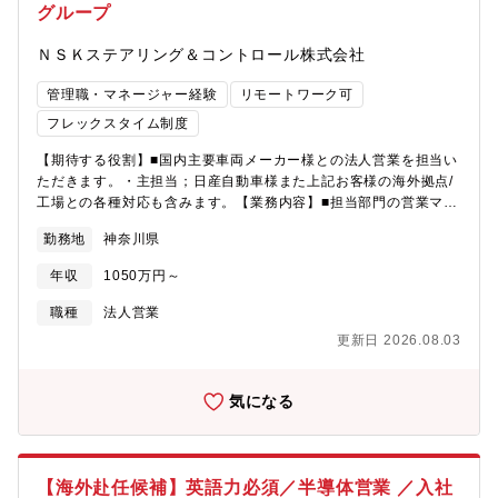
グループ
ＮＳＫステアリング＆コントロール株式会社
管理職・マネージャー経験
リモートワーク可
フレックスタイム制度
【期待する役割】■国内主要車両メーカー様との法人営業を担当い
ただきます。・主担当；日産自動車様また上記お客様の海外拠点/
工場との各種対応も含みます。【業務内容】■担当部門の営業マネ
ジメント業務■市場調査や競合分析、市場ニーズの把握による営業
勤務地
神奈川県
戦略の策定■案件受注活動：製品プレゼン・打合せ設定及びその事
前準備（社内関係部署と共同で必要資 料等作成含む）完成車メー
年収
1050万円～
カーの車種設計部門・調達部門を相手に営業■価格交渉：量産部品
の年次価格交渉、新規案件見積回答及び価格交渉顧客の調達購買
職種
法人営業
と価格 交渉 ■販売管理：販売予算の作成及び売上予実管理■顧客サ
更新日 2026.08.03
ービス：既存ビジネスに関するアフターサービス対応【配属部署
について】■マーケティング営業部 厚木オフィス厚木の営業グル
ープは計5名で構成されています。また、営業アシスタントサポー
気になる
トメンバーが別に居ります。【働き方（残業・リモートワーク・
出張頻度など）】・残業は10-20時間/月前後、フレックスタイム
あり(コアタイム:10:00～15:25)・現在は お客様含め面談が主とな
っており、基本的に出社しています。ただし、リモートワークは
【海外赴任候補】英語力必須／半導体営業 ／入社