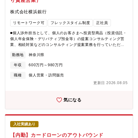
り資産営業）
株式会社横浜銀行
リモートワーク可
フレックスタイム制度
正社員
■個人渉外担当として、個人のお客さまへ投資型商品（投資信託・
個人年金保険・デリバティブ預金等）の提案コンサルティング営
業、相続対策などのコンサルティング提案業務を行っていただき
ます。※ご提案の対象は、既存取引のある個人富裕層です。【配
勤務地
神奈川県
属想定部署】営業店（支店）への配属となります。チームのイメ
ージは配属先により異なりますが、小規模店で5名程度、大規模エ
年収
600万円～980万円
リアでは15名を超えるメンバーが在籍しています。【キャリアパ
ス】支店で課長代理→課長→副支店長→支店長と極めていただく
職種
個人営業・訪問販売
キャリアパスや、個人渉外（投資型）のみならず、、個人渉外
更新日 2026.08.05
（ローン）や本部で個人系職種を希望することも可能です。【働
くエリア／転勤について】横浜銀行は神奈川県・東京都を地盤と
する地域密着型の地方銀行です。原則として、全国転勤はありま
気になる
せん。【働きやすさへの取り組み】コアタイムのないフレックス
タイム制、時間単位年休、テレワーク勤務制度、営業店内の空き
スペース等を活用したサテライトオフィス（はまサテ）を導入す
るとともに、デジタル化への取り組みを強化し、時間や場所に捉
入社実績あり
われない多様で効率的な働き方を推進しています。【女性活躍推
進への取り組み】性別を問わず、誰もが多様なキャリア、多様な
【内勤】カードローンのアウトバウンド