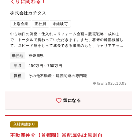
くりに関わる！
修を受講、専門的なマニュアル等、研修が充実。未経験でも知識
が身につきます。
株式会社カチタス
上場企業
正社員
未経験可
中古物件の調査・仕入れ→リフォーム企画→販売戦略・成約ま
で、トータルで携わっていただきます。また、将来の幹部候補し
て、スピード感をもって成長できる環境のもと、キャリアアップ
を図っていただくことができます。【業務詳細】(1)仕入れ：現地
勤務地
神奈川県
に赴き、「どのような方に住んでいただきたいか」お客様像をイ
メージしながら中古物件の仕入れを行います。(2)リフォーム企
年収
450万円～750万円
画：お客様が住まいに求めることはなにかを考えながら、リフォ
ームのプランを立てていきます。(3)販売：自ら企画したリフォー
職種
その他不動産・建設関連の専門職
ムの物件を、自分の言葉でお客様にアピールしていきます。【魅
更新日 2025.10.03
力】★自身のアイディアを形にし、それを自らお客様に提案して
いくことができるため、裁量が大きく、また、お客様の喜びの声
を直接感じることができるやりがいのある業務です。★経営層に
気になる
はリクルート出身者が多く、変化と成長のスピード感がある中で
スキルアップを図りたい方にはお勧めの環境です。★宅建士手当
毎月3万円支給★マイカー通勤で営業でも使用するため、ガソリン
代、ETCカード、エコカー手当など多数福利厚生あり★結果次第
入社実績あり
で最短で2年で店長になった方もいらっしゃいます。※充実した研
修制度があるため未経験の方でも安心してご入社いただけます！
不動産仲介【首都圏】※配属先は原則自