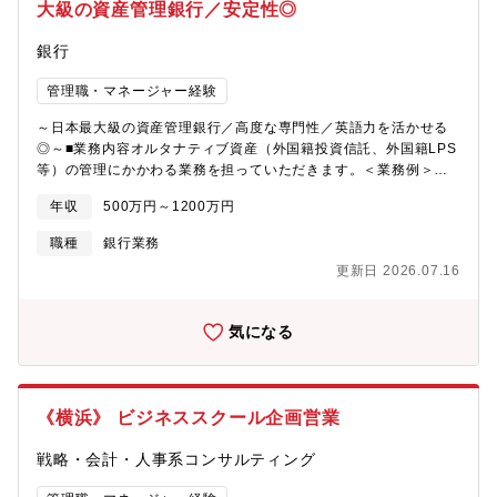
大級の資産管理銀行／安定性◎
銀行
管理職・マネージャー経験
～日本最大級の資産管理銀行／高度な専門性／英語力を活かせる
◎～■業務内容オルタナティブ資産（外国籍投資信託、外国籍LPS
等）の管理にかかわる業務を担っていただきます。＜業務例＞・
外国籍私募投信や外国籍LPS銘柄の申込書作成、発注業務・上記
年収
500万円～1200万円
銘柄に関する各種イベント対応・現地管理会社への書類提出■同社
について同社では、600兆円を超える資産をお預かりする資産管理
職種
銀行業務
の専門銀行です。資産運用立国の一翼を担う日本の金融インフラ
更新日 2026.07.16
として安定した経営基盤を持ちながらも、常に最新技術を取り入
れ、革新的なサービスを提供しています。■働く環境について・女
性社員が多く、ママ社員も在籍しており「お互いさま」の風土が
気になる
根付いています。・周囲を支えた社員に対しては、ボーナスで特
別支給が行われるなど、貢献をしっかり評価する文化がありま
す。・全社としてリモートワークは20％まで利用可能です。・部
署ごとの調整により、柔軟な働き方もしやすい環境です。
《横浜》 ビジネススクール企画営業
戦略・会計・人事系コンサルティング