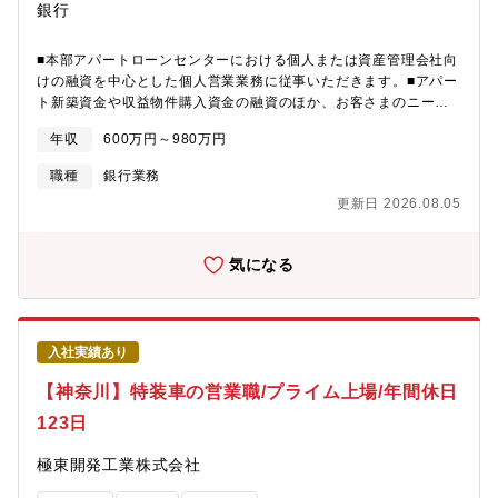
案を行い、お客さま一人ひとりの多様な資金ニーズにお応えする
銀行
ことで、暮らしに寄り添ったライフサポートを担っていただきま
す。■銀行商品全般への幅広い理解を身につけられる環境・カード
■本部アパートローンセンターにおける個人または資産管理会社向
ローンに関する専門知識を深められるだけでなく、業務を通じて
けの融資を中心とした個人営業業務に従事いただきます。■アパー
預金・投資・保険など、銀行商品全般への幅広い理解を身につけ
ト新築資金や収益物件購入資金の融資のほか、お客さまのニーズ
られる環境です。・ご契約後も継続的にお客さまをフォローし、
に応じて税理士紹介や管理会社紹介などもおこないます。【具体
末永いお取引関係を築くことを大切にしています。・単なる営業
年収
600万円～980万円
的には】相続対策の資産家向け商品や投資用不動産の営業～審査
活動にとどまらず、お客さまに寄り添ったきめ細かなサポートを
実行まで行います。【配属想定部署】営業戦略部アパートローン
行うことで、感謝の言葉を直接いただけるやりがいを実感できま
職種
銀行業務
センター【キャリアパス】入行後は適性に応じて営業店で資産運
す。■非対面営業ならではのやりがい・非対面営業ならではの最新
更新日 2026.08.05
用提案や事業承継を含めた幅広いコンサルティング提案をおこな
の手法や仕組みを活用し、効率的に成果をあげられる点も本業務
うなどのキャリアアップが可能です。
の特長です。業務を通じて、顧客ニーズを的確に引き出すヒアリ
ング力や提案力を磨くことができ、ここで培ったノウハウは将来
気になる
的にさまざまな業務で活かすことが可能です。
入社実績あり
【神奈川】特装車の営業職/プライム上場/年間休日
123日
極東開発工業株式会社