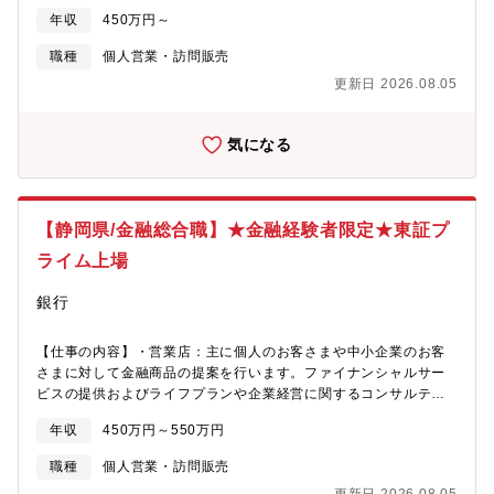
ング業務を実施します。・本部：金融サービスの提供、営業店の
年収
450万円～
サポート、銀行業務および経営に係る企画管理全般をお任せしま
す。※入社後の初配属は原則、営業店となります。将来的には社
職種
個人営業・訪問販売
内公募制で社員のキャリア形成支援を利用できます。2020年度よ
更新日 2026.08.05
り主に専門性の高い部署を中心に実施し、希望部署への異動、チ
ャレンジ、成長を支援する施策とがあり、挑戦できる環境が整っ
ています。【魅力】銀行の枠にとらわれず先進的な取り組みを行
気になる
ってきた過去があり、今後も新しい取り組みをし進化し続けま
す。【社員のモチベーション向上に関する取組み、評価制度】 短
期と中・長期の視点2本立ての評価制度となり、短期的な視点では
「結果よりもプロセス」を重視した業績貢献度を評価し、中・長
【静岡県/金融総合職】★金融経験者限定★東証プ
期的視点では、社員個々の成長度を測る指標を明示し、評価を実
施しております。【働き方】年間休日121日に加え、バカンスナイ
ライム上場
ン休暇の9日間と有給も取得可能。社宅・家賃補助も同社規定の対
象者にはあります。
銀行
【仕事の内容】・営業店：主に個人のお客さまや中小企業のお客
さまに対して金融商品の提案を行います。ファイナンシャルサー
ビスの提供およびライフプランや企業経営に関するコンサルティ
ング業務を実施します。・本部：金融サービスの提供、営業店の
年収
450万円～550万円
サポート、銀行業務および経営に係る企画管理全般をお任せしま
す。※入社後の初配属は原則、営業店となります。将来的には社
職種
個人営業・訪問販売
内公募制で社員のキャリア形成支援を利用できます。2020年度よ