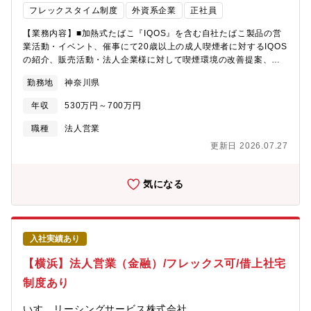
フレックスタイム制度
外資系企業
正社員
【業務内容】■加熱式たばこ『IQOS』を含む自社たばこ製品の営
業活動・イベント、催事にて20歳以上の成人喫煙者に対するIQOS
の紹介、販売活動・法人企業様に対して喫煙環境の改善提案、セ
ミナーの案内・コンビニ/スーパーに対する自社新製品の案内、売
勤務地
神奈川県
り場改善提案、プロモーション活動の周知【残業時間】月20H以
内【魅力】★フレックスタイム制/1人1台社有車付与/直行直帰型営
年収
530万円～700万円
業です！ライフイベントや家庭事情に合わせて、時間管理が比較
的にしやすいです。★営業として個人で動く事がメインですが、
職種
法人営業
チーム内での情報共有等で密に相談連携しながら、より良い顧客
更新日 2026.07.27
への提案を図っています！
気になる
入社実績あり
【横浜】法人営業（金融）/フレックス可/借上社宅
制度あり
いすゞリーシングサービス株式会社