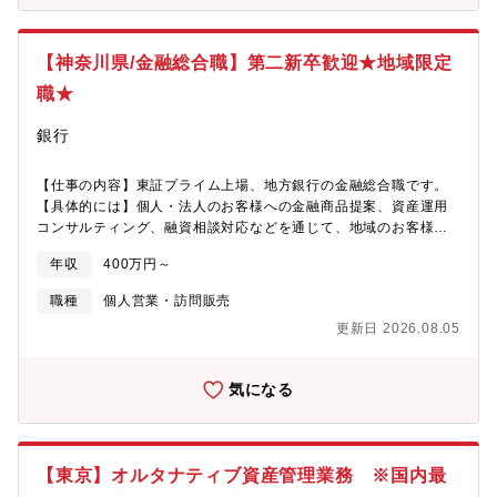
【神奈川県/金融総合職】第二新卒歓迎★地域限定
職★
銀行
【仕事の内容】東証プライム上場、地方銀行の金融総合職です。
【具体的には】個人・法人のお客様への金融商品提案、資産運用
コンサルティング、融資相談対応などを通じて、地域のお客様の
資産形成や事業発展をサポートします。【魅力】■多業界からのキ
年収
400万円～
ャリアチェンジ歓迎で幅広い経験を活かせる環境■早期昇進制度に
より資格要件を満たせば通常より早いキャリアアップが可能
職種
個人営業・訪問販売
更新日 2026.08.05
気になる
【東京】オルタナティブ資産管理業務 ※国内最