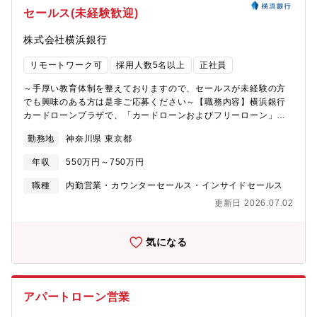
働き方で活躍できる職場風土を目指しています。《2022年
セールス(未経験歓迎)
度》 ・従業員の女性割合：49％・管理役職者に占める女性割
合：19.1％・役職者に占める女性割合：40.1％・育児休業取得
株式会社横浜銀行
率：男女ともに100％以上【中途採用比率】2025年度：33％、
2024年度：34％、2023年度：28％※公表日：2026年4月1日※
リモートワーク可
採用人数5名以上
正社員
労働施策総合推進法にもとづく、正規雇用労働者の採用者数に占
める経験者採用者数の割合。
～手厚い教育体制を整えておりますので、セールスが未経験の方
でも興味のある方は是非ご応募ください～【職務内容】横浜銀行
カードローンプラザで、「カードローンおよびフリーローン」の
コールセンター業務をお任せします。【具体的な業務内容】・ア
勤務地
神奈川県 東京都
ウトバウンドセールス（既存顧客への提案営業）当行口座を持つ
お客さまへのお電話での提案営業です。商材は、カードローンと
年収
550万円～750万円
フリーローンです。【募集背景】カードローン業務の拡大によ
り、新たな人財を募集します。【配属先について】横浜銀行カー
職種
内勤営業・カウンターセールス・インサイドセールス
ドローンプラザの勤務です（最寄り駅は馬車道駅もしくは関内
更新日 2026.07.02
駅）。2026年4月現在で51名が在籍しております。【働き方】・
土日祝休みで、以下1週ごとのシフト制勤務です。(Ａ勤務：8時40
分～17時10分、Ｂ勤務:10:30～19:00)・残業は多くて月15時間程
気になる
度です。・スケジュールを組みやすく、急な残業が発生しにくい
業務体系になっています。・落ち着いた環境で長く働き続けたい
方にはぴったりです。【魅力】■お客さま一人ひとりの暮らしに寄
り添ったライフサポートができます。・お電話を中心とした非対
アパートローン営業
面での個人向け営業を通じて、主に横浜銀行カードローンのご提