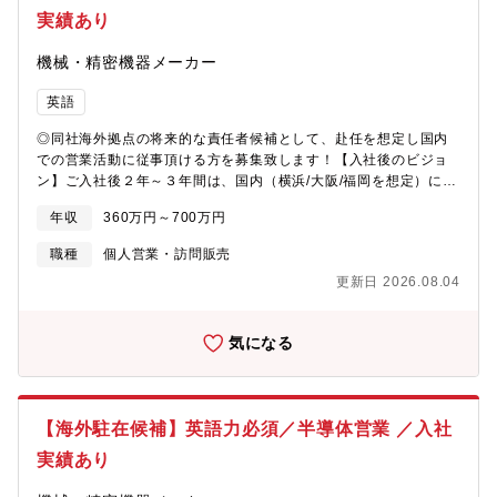
事前申請で上長承認をもって可能としています・出張について：
実績あり
担当プロジェクトにもよりますが、月1～3回程度あります。大崎
本社、自工場や技術部及び客先拠点への出張です。プロジェクト
機械・精密機器メーカー
によっては海外出張もあります。
英語
◎同社海外拠点の将来的な責任者候補として、赴任を想定し国内
での営業活動に従事頂ける方を募集致します！【入社後のビジョ
ン】ご入社後２年～３年間は、国内（横浜/大阪/福岡を想定）にて
営業経験を積んでいただき、その後海外拠点へ赴任（駐在）頂く
年収
360万円～700万円
ことを想定しております。・赴任地候補：ベトナム、シンガポー
ル、タイ、フィリピン、韓国、中国、アメリカ※赴任予定時の状
職種
個人営業・訪問販売
況、およびご希望により判断致します【職務内容】＜国内勤務時
更新日 2026.08.04
＞国内事業所に赴任頂き、国内顧客向けの営業職に従事頂きま
す。・商材：半導体製造装置部品及びそれに関わる商品の提案型
営業・顧客：半導体製造装置メーカー・半導体メーカー・化学品
気になる
メーカー＜海外勤務時＞現地スタッフと共に、現地での営業職に
従事頂きます
【海外駐在候補】英語力必須／半導体営業 ／入社
実績あり