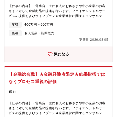
概要/トラックリースの強み】国内の運送業の大半は中小規模の会
【仕事の内容】・営業店：主に個人のお客さまや中小企業のお客
社が占めています。そういった企業はトラックを購入する資金力
さまに対して金融商品の提案を行います。ファイナンシャルサー
がないケースも多く、リースでご利用頂くケースが非常に多いで
ビスの提供およびライフプランや企業経営に関するコンサルティ
す。そのためトラックのリースは今後も国内の運輸事業には欠か
ング業務を実施します。・本部：金融サービスの提供、営業店の
せない重要な事業となると想定され、より多くの企業様にサービ
年収
400万円～500万円
サポート、銀行業務および経営に係る企画管理全般をお任せしま
ス提供できるように、人材を募集しています。また、車業界全体
す。神奈川県内または静岡県内のいずれかの店舗もしくは各本部
職種
個人営業・訪問販売
でもEV自動車へのシフトなども取り上げられており、トラックの
へ配属予定。将来的には社内公募制で社員のキャリア形成支援を
EV化の方針などがあった際も、すぐに購入できる資金力のある企
更新日 2026.08.05
利用できます。2020年度より主に専門性の高い部署を中心に実施
業は少ないためリースでの利用というニーズが高まることも想定
し、希望部署への異動、チャレンジ、成長を支援する施策があ
されます。【募集背景】組織体制強化のための増員募集です。
り、挑戦できる環境が整っています。【魅力】銀行の枠にとらわ
気になる
れず先進的な取り組みを行ってきた過去があり、今後も新しい取
り組みをし進化し続けます【社員のモチベーション向上に関する
取組み、評価制度】 短期と中・長期の視点2本立ての評価制度と
なり、短期的な視点では「結果よりもプロセス」を重視した業績
【金融総合職】★金融経験者限定★結果指標では
貢献度を評価し、中・長期的視点では、社員個々の成長度を測る
指標を明示し、評価を実施しております。【働き方】年間休日121
なくプロセス重視の評価
日に加え、バカンスナイン休暇の9日間と有給も取得可能。社宅・
家賃補助も同社規定の対象者にはあります。
銀行
【仕事の内容】・営業店：主に個人のお客さまや中小企業のお客
さまに対して金融商品の提案を行います。ファイナンシャルサー
ビスの提供およびライフプランや企業経営に関するコンサルティ