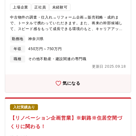
上場企業
正社員
未経験可
中古物件の調査・仕入れ→リフォーム企画→販売戦略・成約ま
で、トータルで携わっていただきます。また、将来の幹部候補し
て、スピード感をもって成長できる環境のもと、キャリアアップ
を図っていただくことができます。【業務詳細】(1)仕入れ：現地
勤務地
神奈川県
に赴き、「どのような方に住んでいただきたいか」お客様像をイ
メージしながら中古物件の仕入れを行います。(2)リフォーム企
年収
450万円～750万円
画：お客様が住まいに求めることはなにかを考えながら、リフォ
ームのプランを立てていきます。(3)販売：自ら企画したリフォー
職種
その他不動産・建設関連の専門職
ムの物件を、自分の言葉でお客様にアピールしていきます。【魅
更新日 2025.09.18
力】★自身のアイディアを形にし、それを自らお客様に提案して
いくことができるため、裁量が大きく、また、お客様の喜びの声
を直接感じることができるやりがいのある業務です。★経営層に
気になる
はリクルート出身者が多く、変化と成長のスピード感がある中で
スキルアップを図りたい方にはお勧めの環境です。★宅建士手当
毎月3万円支給★マイカー通勤で営業でも使用するため、ガソリン
代、ETCカード、エコカー手当など多数福利厚生あり★結果次第
入社実績あり
で最短で2年で店長になった方もいらっしゃいます。※充実した研
修制度があるため未経験の方でも安心してご入社いただけます！
【リノベーション企画営業】※釧路※住居空間づ
具体的には、店舗の先輩のOJT→一連の流れを知った後の座学研
くりに関わる！
修を受講、専門的なマニュアル等、研修が充実。未経験でも知識
が身につきます。