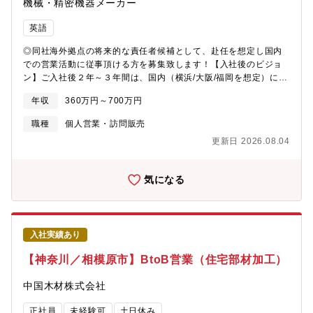
機械・精密機器メーカー
英語
◎同社海外拠点の将来的な責任者候補として、赴任を想定し国内
での営業活動に従事頂ける方を募集致します！【入社後のビジョ
ン】ご入社後２年～３年間は、国内（横浜/大阪/福岡を想定）にて
営業経験を積んでいただき、その後海外拠点へ赴任（駐在）頂く
年収
360万円～700万円
ことを想定しております。・赴任地候補：ベトナム、シンガポー
ル、タイ、フィリピン、韓国、中国、アメリカ※赴任予定時の状
職種
個人営業・訪問販売
況、およびご希望により判断致します【職務内容】＜国内勤務時
更新日 2026.08.04
＞国内事業所に赴任頂き、国内顧客向けの営業職に従事頂きま
す。・商材：半導体製造装置部品及びそれに関わる商品の提案型
営業・顧客：半導体製造装置メーカー・半導体メーカー・化学品
気になる
メーカー＜海外勤務時＞現地スタッフと共に、現地での営業職に
従事頂きます
入社実績あり
【神奈川／相模原市】BtoB営業（住宅部材加工）
中国木材株式会社
正社員
未経験可
土日休み