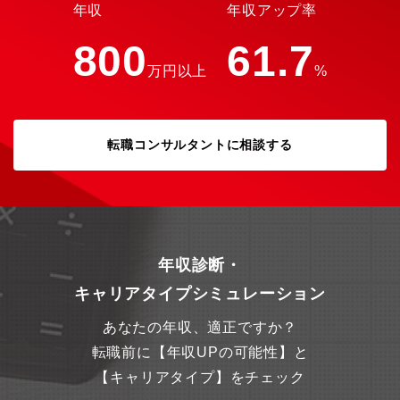
略の企画・実行、各種セミナーの企画・運営、デジタルツールを
年収
年収アップ率
最大限活用したマーケティング・顧客コミュニケーションプラン
の企画・実行を行っています。・営業戦略の企画・実行：グロー
800
61.7
ビスに興味を持っていただきたいターゲットを定め、その方々が
万円以上
%
キャリア上抱えている課題を考え、他部門やチームを含むステー
クホルダーと連携・協業しながら営業施策の企画と実行を一気通
貫で行います。・各種セミナーの企画運営：グロービスで学ぶこ
とのイメージを深め、ご自身のキャリアを前進させるための手段
として、講師などさまざまな関係者を巻き込み、コンテンツを企
転職コンサルタントに相談する
画・実行します。これらのセミナーを通じて、検討されている方
が前向きに学び始める・学び続ける後押しを行います。・デジタ
ルツールを活用したマーケティング・コミュニケーションプラン
の企画・実行：CRM・MA・BIツールを活用し、マーケティン
グ・顧客コミュニケーションを設計し、運用します（ツール例：
Salesforce・Marketo・Tableau）。最新のツールを用いること
で、顧客に最適なタイミングで最適なメッセージを届け、受講検
年収診断・
討のサポートを行うことができます。また、そこから得られたさ
キャリアタイプシミュレーション
まざまなデータを分析し、スピーディーに改善を行い、顧客の体
験価値向上を実現しています。②一人ひとりのキャリアに寄り添
あなたの年収、適正ですか？
い、学びを後押しすること一人ひとりが抱えるさまざまな課題や
懸念を解消し、同社での学びをより良いものにしていただけるよ
転職前に【年収UPの可能性】と
う、1on1でのコミュニケーションやコミュニティ・マネジメント
【キャリアタイプ】をチェック
を行っています。・1on1 コミュニケーションの実施：1on1 コミ
ュニケーションの実施：同社での学びを検討されている方は、