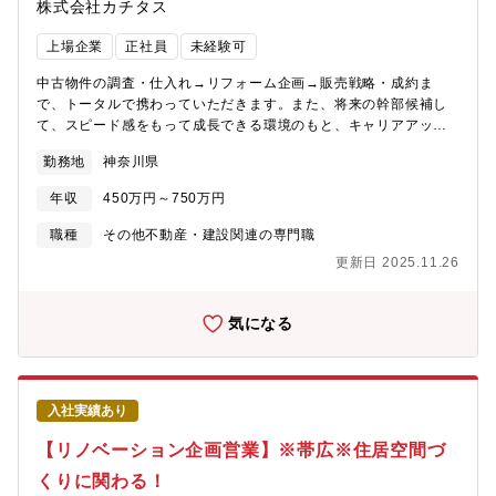
株式会社カチタス
上場企業
正社員
未経験可
中古物件の調査・仕入れ→リフォーム企画→販売戦略・成約ま
で、トータルで携わっていただきます。また、将来の幹部候補し
て、スピード感をもって成長できる環境のもと、キャリアアップ
を図っていただくことができます。【業務詳細】(1)仕入れ：現地
勤務地
神奈川県
に赴き、「どのような方に住んでいただきたいか」お客様像をイ
メージしながら中古物件の仕入れを行います。(2)リフォーム企
年収
450万円～750万円
画：お客様が住まいに求めることはなにかを考えながら、リフォ
ームのプランを立てていきます。(3)販売：自ら企画したリフォー
職種
その他不動産・建設関連の専門職
ムの物件を、自分の言葉でお客様にアピールしていきます。【魅
更新日 2025.11.26
力】★自身のアイディアを形にし、それを自らお客様に提案して
いくことができるため、裁量が大きく、また、お客様の喜びの声
を直接感じることができるやりがいのある業務です。★経営層に
気になる
はリクルート出身者が多く、変化と成長のスピード感がある中で
スキルアップを図りたい方にはお勧めの環境です。★宅建士手当
毎月3万円支給★マイカー通勤で営業でも使用するため、ガソリン
代、ETCカード、エコカー手当など多数福利厚生あり★結果次第
入社実績あり
で最短で2年で店長になった方もいらっしゃいます。※充実した研
修制度があるため未経験の方でも安心してご入社いただけます！
【リノベーション企画営業】※帯広※住居空間づ
具体的には、店舗の先輩のOJT→一連の流れを知った後の座学研
くりに関わる！
修を受講、専門的なマニュアル等、研修が充実。未経験でも知識