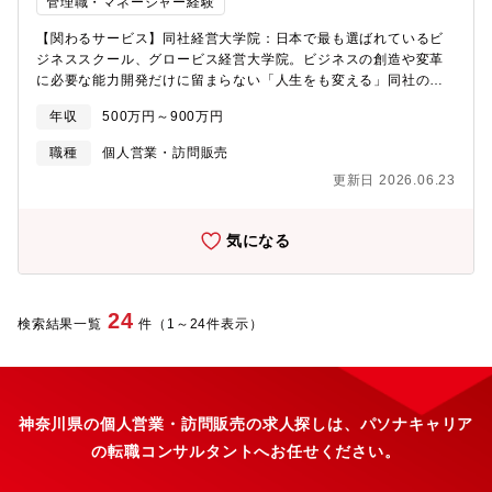
管理職・マネージャー経験
【関わるサービス】同社経営大学院：日本で最も選ばれているビ
ジネススクール、グロービス経営大学院。ビジネスの創造や変革
に必要な能力開発だけに留まらない「人生をも変える」同社の学
びは、次世代ビジネスリーダーの20代からエグゼクティブまで、
年収
500万円～900万円
多様なビジネスパーソンに選ばれています。【業務詳細】スチュ
ーデントオフィスは、社会人学生を募集するチームとして以下の2
職種
個人営業・訪問販売
つの役割を担います。①同社経営大学院の魅力を伝えること②一
更新日 2026.06.23
人ひとりのキャリアに寄り添い、学びを後押しすること「自分ら
しい豊かなキャリアを歩み、社会を変えていくビジネスパーソ
ン」をより多く輩出し、日本をよりよくしていくために、学生募
気になる
集の目標数字達成をチームで目指します。※顧客には、問い合わ
せ等をきっかけとしたプル型の対応が主となります。＜スチュー
デントオフィスのチーム構成＞■ 新規学生募集チーム ：一人でも
多くの方に同社での学びをスタートしていただけるよう、体験ク
24
検索結果一覧
件（1～24件表示）
ラスやセミナー実施などのマーケティング施策の企画・実行、
1on1での個別相談、クロージングなど営業活動に取り組みます。
■ 既存学生募集チーム ：単科生として学びをスタートをした受講
生が、一人でも多く継続受講・大学院進学していただけるよう、
顧客コミュニケーションプランの設計、履修・キャリア相談、セ
神奈川県の個人営業・訪問販売の求人探しは、パソナキャリア
ミナー企画等に取り組みます。■具体的な業務内容は、以下の通り
の転職コンサルタントへお任せください。
です。①経営大学院の魅力を伝えること経営大学院をより多くの
方に知っていただき、またその魅力を伝えていくために、営業戦