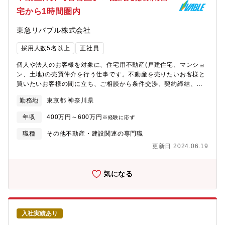
具体的には、店舗の先輩のOJT→一連の流れを知った後の座学研
宅から1時間圏内
修を受講、専門的なマニュアル等、研修が充実。未経験でも知識
が身につきます。
東急リバブル株式会社
採用人数5名以上
正社員
個人や法人のお客様を対象に、住宅用不動産(戸建住宅、マンショ
ン、土地)の売買仲介を行う仕事です。不動産を売りたいお客様と
買いたいお客様の間に立ち、ご相談から条件交渉、契約締結、お
引渡しまでをサポートします。【具体的には】 （購入を希望する
勤務地
東京都 神奈川県
お客様に対して）■ご要望のヒアリング ■物件のご提案・ご案
内 ■資金計画の作成■住宅ローン、登記のご案内 ■契約締結 ■
年収
400万円～600万円
※経験に応ず
お引渡し（売却を希望するお客様に対して）■売却の背景のヒアリ
ング ■物件の査定 ■売却方法のご提案■契約締結 ■お引渡し
職種
その他不動産・建設関連の専門職
《仕事のポイント》不動産の購入・売却はお客様にとって大きな
更新日 2024.06.19
決断を下すタイミングの為、信頼関係の構築が非常に大切になり
ます。「あなたが担当でよかった。」と感謝の言葉を頂ける瞬間
は、不動産のプロとして一番のやりがいを感じる瞬間です。不動
気になる
産売買という高額な取引だからこそ、〝信頼関係〟を長きにわた
って築くことができます。【求める人物像】・実績に対する正当
な対価・評価（賞与）を得たい・お客様本位の営業スタイルで、
数字・目標達成意欲がある・主体性があり、成長意欲がある人物
入社実績あり
（研修で育ててもらえる× 入社が目的・ゴールである×）・素直