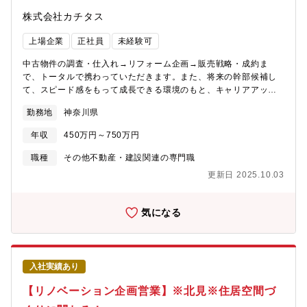
が身につきます。
株式会社カチタス
上場企業
正社員
未経験可
中古物件の調査・仕入れ→リフォーム企画→販売戦略・成約ま
で、トータルで携わっていただきます。また、将来の幹部候補し
て、スピード感をもって成長できる環境のもと、キャリアアップ
を図っていただくことができます。【業務詳細】(1)仕入れ：現地
勤務地
神奈川県
に赴き、「どのような方に住んでいただきたいか」お客様像をイ
メージしながら中古物件の仕入れを行います。(2)リフォーム企
年収
450万円～750万円
画：お客様が住まいに求めることはなにかを考えながら、リフォ
ームのプランを立てていきます。(3)販売：自ら企画したリフォー
職種
その他不動産・建設関連の専門職
ムの物件を、自分の言葉でお客様にアピールしていきます。【魅
更新日 2025.10.03
力】★自身のアイディアを形にし、それを自らお客様に提案して
いくことができるため、裁量が大きく、また、お客様の喜びの声
を直接感じることができるやりがいのある業務です。★経営層に
気になる
はリクルート出身者が多く、変化と成長のスピード感がある中で
スキルアップを図りたい方にはお勧めの環境です。★宅建士手当
毎月3万円支給★マイカー通勤で営業でも使用するため、ガソリン
代、ETCカード、エコカー手当など多数福利厚生あり★結果次第
入社実績あり
で最短で2年で店長になった方もいらっしゃいます。※充実した研
修制度があるため未経験の方でも安心してご入社いただけます！
【リノベーション企画営業】※北見※住居空間づ
具体的には、店舗の先輩のOJT→一連の流れを知った後の座学研