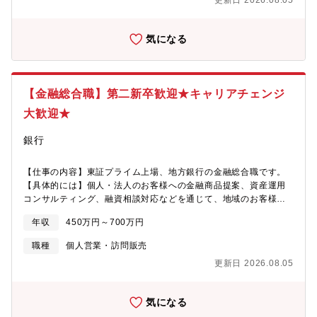
更新日 2026.08.05
り主に専門性の高い部署を中心に実施し、希望部署への異動、チ
ャレンジ、成長を支援する施策とがあり、挑戦できる環境が整っ
ています。【社員のモチベーション向上に関する取組み、評価制
気になる
度】 短期と中・長期の視点2本立ての評価制度となり、短期的な
視点では「結果よりもプロセス」を重視した業績貢献度を評価
し、中・長期的視点では、社員個々の成長度を測る指標を明示
し、評価を実施しております。【働き方】年間休日121日に加え、
【金融総合職】第二新卒歓迎★キャリアチェンジ
バカンスナイン休暇の9日間と有給も取得可能。社宅・家賃補助も
同社規定の対象者にはあります。
大歓迎★
銀行
【仕事の内容】東証プライム上場、地方銀行の金融総合職です。
【具体的には】個人・法人のお客様への金融商品提案、資産運用
コンサルティング、融資相談対応などを通じて、地域のお客様の
資産形成や事業発展をサポートします。【魅力】■多業界からのキ
年収
450万円～700万円
ャリアチェンジ歓迎で幅広い経験を活かせる環境■早期昇進制度に
より資格要件を満たせば通常より早いキャリアアップが可能
職種
個人営業・訪問販売
更新日 2026.08.05
気になる