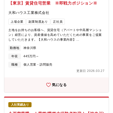
である、清潔感がある、コミュニケーション力がある・売買仲介
【東京】賃貸住宅営業 ※即戦力ポジション※
営業への興味が強い
大和ハウス工業株式会社
上場企業
副業制度あり
正社員
土地をお持ちのお客様へ、賃貸住宅（アパートや中高層マンショ
ン）経営により、資産価値を高めていただくための事業をご提案
していただきます。【大和ハウスの事業内容】
https://www.daiwahouse.co.jp/company/work/index.html【大和
勤務地
神奈川県
ハウスの採用ページ】～大和ハウスについてや働く環境などの記
載があります～
年収
445万円～
https://www.daiwahouse.co.jp/recruit/index.html?
page=from_header～キャリア採用ページ～
職種
個人営業・訪問販売
https://job.axol.jp/vb/c/daiwahouse/public/top～新卒ページ～
更新日 2026.03.27
https://www.daiwahouse.co.jp/recruit/freshers/index.html■働く
スタッフ紹介
https://www.daiwahouse.co.jp/recruit/person/index.html
気になる
入社実績あり