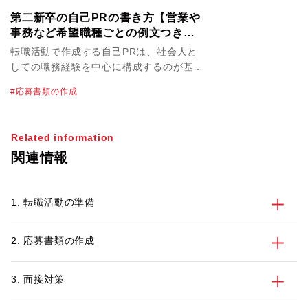
第二新卒の自己PRの書き方【営業や
事務など希望職種ごとの例文つき】
｜転職エージェントのパソナキャリ
転職活動で作成する自己PRは、社会人と
ア
しての職務経験を中心に構成するのが基本
です。しかし、第二新卒の場合は、社会に
応募書類の作成
出てからの経験が浅いため、目立った実績
がないだけでなく、特筆すべきスキルも身
に付いておらず、何を書けばいいのかわか
Related information
らないという人もいるでしょう。そこで今
関連情報
回は、第二新卒者が自己PRを作成する際
のポイントや注意点について、例文を交え
てご紹介します。
1. 転職活動の準備
2. 応募書類の作成
3. 面接対策