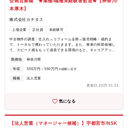
企画営業職 ★業種/職種未経験者歓迎★【神奈川/
本厚木】
株式会社カチタス
上場企業
正社員
未経験可
中古物件の調査・仕入れ→リフォーム企画→販売戦略・成約ま
で、トータルで携わっていただきます。また、将来の幹部候補し
て、スピード感をもって成長できる環境のもと、キャリアアップ
を図っていただくことができます。【業務詳細】(1)仕入れ：現地
勤務地
神奈川県
に赴き、「どのような方に住んでいただきたいか」お客様像をイ
メージしながら中古物件の仕入れを行います。(2)リフォーム企
年収
350万円～550万円
※経験に応ず
画：お客様が住まいに求めることはなにかを考えながら、リフォ
ームのプランを立てていきます。(3)販売：自ら企画したリフォー
職種
法人営業
ムの物件を、自分の言葉でお客様にアピールしていきます。【魅
更新日 2025.01.31
力】自身のアイディアを形にし、それを自らお客様に提案してい
くことができるため、裁量が大きく、また、お客様の喜びの声を
直接感じることができるやりがいのある業務です。
気になる
【法人営業（マネージャー候補）】宇都宮市/NSK