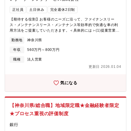
正社員
土日休み
完全週休2日制
【期待する役割】お客様のニーズに沿って、ファイナンスリー
ス・メンテナンスリース・メンテナンス等効率的で快適な車の利
用方法をご提案していただきます。＜具体的には＞(1)提案営業…
リース車等に対する顧客の多様な要望を踏まえ、最適なソリュー
勤務地
神奈川県
ションを提案する業務。主にいすゞ自動車販売への営業がメイン
です。(2)審査業務…お客様の財務情報を取得、分析し審査を実施
年収
560万円～800万円
します。営業にとってこの審査業務が重要な業務の1つです。お客
様の決算書という重要な書類をお預かりする大切な業務であり、
職種
法人営業
決算書を読み解くスキルも重要です。(3)顧客フォロー…契約後の
更新日 2026.01.04
フォロー、契約継続の商談を行います。新規開拓や飛び込み営業
などはなく、いすゞ自動車販売など連結会社の営業が担当してい
る企業様へ営業同行を行い、その際専門的な知識をもとに提案を
気になる
行って頂きます。あくまでもトラックなど商用車に対するニーズ
がある企業様への営業となるため、ニーズをかなえる実感を持て
る仕事です。また販売側としてもリース会社へ新車を売っている
形になるため、販売会社としても積極的にリースを勧めることが
【神奈川県/総合職】地域限定職★金融経験者限定
可能な環境です。※入社後は4日間の導入研修があります。配属後
★プロセス重視の評価制度
はOJTでの研修となります。 【当ポジションについて/魅力】個人
情報取扱主任者、クレジット債権管理士、クレディッターなどの
銀行
通信教育を無料で受けることが可能です。 【配属先/部署構成】下
記いずれか本店営業第一部・本店営業第二部・法人営業部【企業