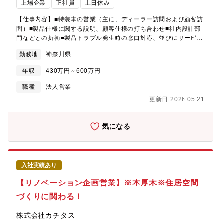
上場企業
正社員
土日休み
【仕事内容】■特装車の営業（主に、ディーラー訪問および顧客訪
問）■製品仕様に関する説明、顧客仕様の打ち合わせ■社内設計部
門などとの折衝■製品トラブル発生時の窓口対応、並びにサービス
部との連携【教育体制】入社後して最初の1か月で当社を知ってい
勤務地
神奈川県
ただく研修を実施し、その後2か月程度かけて業界を知るといった
流れになります。その間基本的には先輩・上司の営業活動につい
年収
430万円～600万円
ていきながらOJTになります。予算も入社後、半年程度経過した
後につくため未経験からでもじっくり育っていける環境となりま
職種
法人営業
す。【本ポジションの働き方・魅力】＜自分の提案やアイデアが
更新日 2026.05.21
形になる営業＞お客様から「特装車を使ってこんなことをした
い！こんな事が出来る特装車が欲しい！」といった要望に対し
て、オーダーメイドの特装車を提案することが出来ます。実際に
気になる
自分の提案した特装車が形になり、納車される瞬間は非常にやり
がいを感じます。＜東証プライムの国内トップクラス特装車メー
カー＞国内トップクラスの特装車メーカーは日本で2社になるた
め、基本的にお客様は当社の事を認知しております。そのため、
入社実績あり
顧客から門前払いされることはありません。
【リノベーション企画営業】※本厚木※住居空間
づくりに関わる！
株式会社カチタス