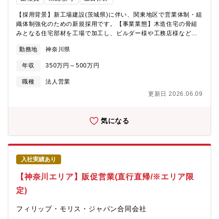
【採用背景】新工場建設(茨城県)に伴い、関東地区で営業体制・組
織体制強化のための新規採用です。【事業業態】木造住宅の骨組
みとなる住宅部材を工場で加工し、ビルダー様や工務店様などの
建築現場にお届けする仕事です。エンドユーザーはビルダー様や
勤務地
神奈川県
工務店様になりますが、販売先としてはその中間の材木店様、小
売店様が中心となります。お客様からいただいた住宅の設計図面
年収
350万円～500万円
をもとに、自社でCAD入力し、自社工場でプレカット加工を施
し、現場や材木店へ提供する一環受注体制を取っており、その中
職種
法人営業
で営業部門を担当してもらいます。【仕事内容】既存のお客様と
更新日 2026.06.09
の信頼関係を深める営業スタイルです。ビルダー様や工務店様と
の打合せ業務有り。最初は既存顧客対応が中心。実績次第で新規
開拓やマネジメントにもステップアップ可能です。現場でのヒア
気になる
リングを通じてニーズを把握し、最適な製品提案・工程調整を行
います。営業というより「パートナー」として、現場の理想に寄
り添う提案と対応を心がけています。【具体的には】■材木店や建
材店への販売活動（実際のユーザーは工務店・住宅建設業者様）
入社実績あり
（15社担当）■現場ヒアリングを行い、製品の提案・受注■問い合
わせ対応（必要に応じて現場に製品を持参）外勤：内勤は半々で
【神奈川エリア】販促営業(直行直帰/※エリア限
すが、泊りの出張は基本的にありません。スマートフォンで勤怠
定)
管理もしており、直行（or直帰）も可能です。
フィリップ・モリス・ジャパン合同会社