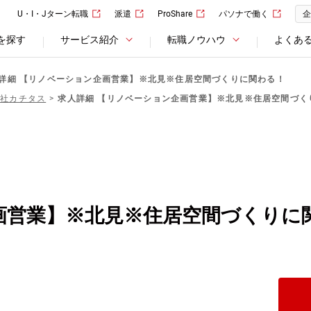
U・I・Jターン転職
派遣
ProShare
パソナで働く
企
を探す
サービス紹介
転職ノウハウ
よくあ
詳細 【リノベーション企画営業】※北見※住居空間づくりに関わる！
会社カチタス
求人詳細 【リノベーション企画営業】※北見※住居空間づく
画営業】※北見※住居空間づくりに