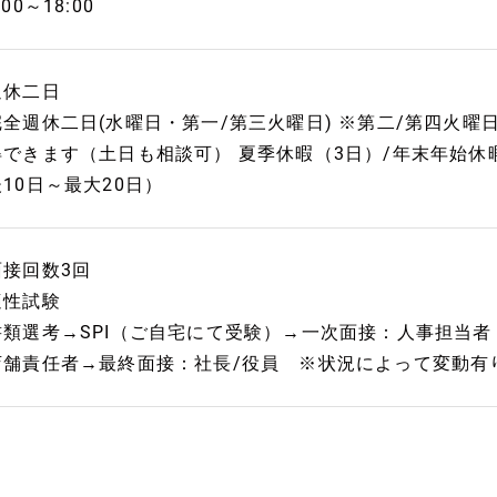
:00～18:00
週休二日
完全週休二日(水曜日・第一/第三火曜日) ※第二/第四火
得できます（土日も相談可） 夏季休暇（3日）/年末年始休
後10日～最大20日）
面接回数3回
適性試験
書類選考→SPI（ご自宅にて受験）→一次面接：人事担当
店舗責任者→最終面接：社長/役員 ※状況によって変動有