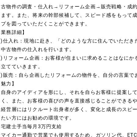
中古物件の調査・仕入れ→リフォーム企画→販売戦略・成
きます。また、将来の幹部候補して、スピード感をもって
ップを図っていただくことができます。
【業務詳細】
(1)仕入れ：現地に赴き、「どのような方に住んでいただ
ら中古物件の仕入れを行います。
(2)リフォーム企画：お客様が住まいに求めることはなに
を立てていきます。
(3)販売：自ら企画したリフォームの物件を、自分の言葉
【魅力】
★自身のアイディアを形にし、それを自らお客様に提案し
きく、また、お客様の喜びの声を直接感じることができる
★経営層にはリクルート出身者が多く、変化と成長のスピ
りたい方にはお勧めの環境です。
★宅建士手当毎月3万円支給
★マイカー通勤で営業でも使用するため、ガソリン代、ET