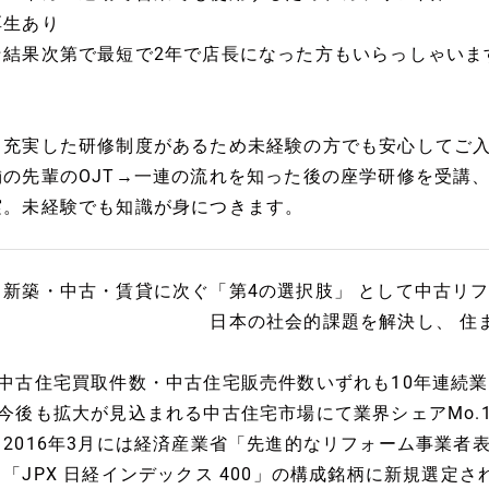
厚生あり
★結果次第で最短で2年で店長になった方もいらっしゃいま
※充実した研修制度があるため未経験の方でも安心してご
舗の先輩のOJT→一連の流れを知った後の座学研修を受講
実。未経験でも知識が身につきます。
～新築・中古・賃貸に次ぐ「第4の選択肢」 として中古リ
日本の社会的課題を解決し、 住まいの新
■中古住宅買取件数・中古住宅販売件数いずれも10年連続業
■今後も拡大が見込まれる中古住宅市場にて業界シェアMo.
2016年3月には経済産業省「先進的なリフォーム事業者
「JPX 日経インデックス 400」の構成銘柄に新規選定さ