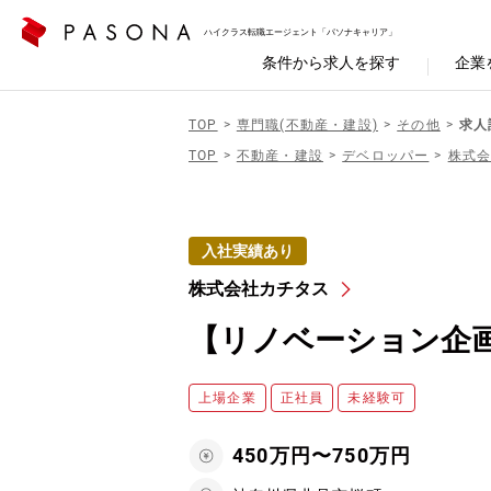
ハイクラス転職エージェント「パソナキャリア」
条件から求人を探す
企業
TOP
専門職(不動産・建設)
その他
求人
TOP
不動産・建設
デベロッパー
株式
入社実績あり
株式会社カチタス
【リノベーション企
上場企業
正社員
未経験可
450万円〜750万円