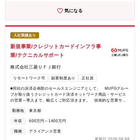
い方のご応募をお待ちしています。【主な対象国・地域】北米、
る全方位的なビジネス経験■プロジェクト責任者として企画立案か
欧州、ASEAN、中華圏等※入社後のキャリアとしては、海外出張
気になる
らセールス、デリバリーまでのスキル■投資・アライアンス締結
や海外駐在の可能性もございます。【育成方針について】同社の
等、事業上位概念の戦略実行力■AIサービスに関する企画立案・サ
企業文化として、「働くこと＝自己実現」という考えがありま
ービス化までの経験■経営レイヤーとの交渉・調整能力■組織マネ
す。必ずしも決まったレールがあるわけではなく、「これがやり
ジメント力【キャリアプラン】■ご本人の志向性、これまでのご経
たい」「こういうキャリアを築いていきたい」という個人の想い
験、入社後のパフォーマンスに応じて下記のような様々なポジシ
入社実績あり
を重視しており、本部門でも同様です。【同社の魅力/特徴】■自
ョン、キャリアステップをご用意しています。■プロジェクトリー
社インフラ基盤×100種類を超える自社サービス日本で初めてイン
新規事業/クレジットカードインフラ事
ダーとして事業をリードするポジション■チームにおいてマネジメ
ターネットサービスを展開した同社は、国内最大規模のネットワ
ントポジション■グループ会社や出資先等の経営ポジション
業/テクニカルサポート
ーク基盤を独自構築しており、自社の基盤に幅広い自社サービス
を展開しております。そのため、専門性も身に着けながら、同時
株式会社三菱ＵＦＪ銀行
にインフラからアプリ領域まで幅広い技術を身に着けられる環境
です■15,000社を超える取引実績。数億以上の大規模案件に特化
リモートワーク可
副業制度あり
正社員
プライム案件比率は100％で、各業界のトップ10企業に対する浸
透率は80%を超えております。そのため、日本を代表する企業の
■同社の決済企画部のセールスエンジニアとして、 MUFGグルー
大規模案件に携わることが可能です。■最先端技術を独自に展開ク
プが取り扱うクレジットカード決済ネットワーク商品・サービス
ラウド・AI・IoT・モバイルといった最先端のIT技術を自社で展開
の営業～導入まで、幅広くご対応頂きます。 技術的な営業サポ
しており、新技術やトレンドの技術を身に着けたい、自身で生み
ート・顧客導入支援・商品開発時のビジネス要件定義を担って頂
出したいという方にはおススメの環境です■経営基盤が極めて安定
勤務地
東京都
く想定です。【具体的業務】・導入先（少額決済領域：自販機、
単発売上のみに依存せず、事業拡大と共にストック売上（継続的
コインランドリー、食堂券売機、ゲームセンター等）へのプリセ
なサービス提供）の比率が8割以上あります。また、昨対で純利益
年収
600万円～1400万円
ールス【ポジションの魅力】・少額決済領域のキャッシュレス推
142％増とコロナ渦で同社のITサービスは高い評価をされています
進という社会的課題に対し、決済ゲートウェイや情報処理センタ
職種
アライアンス営業
■フレキシブルな働き方＆キャリアフレックスタイム制度や、ずら
ーを介在しない、シンプルで安価な決済ネットワークを提供して
し勤務制度、時短勤務やテレワークなど、社員一人ひとりが自由
更新日 2026.06.08