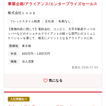
アを確立できます。自分の企画や仕組みがダイレクトに事業成長
事業企画/アライアンス/エンタープライズセールス
に寄与する手応えを感じられます。【同ポジションの魅力】■ソリ
ューションの拡販と提供価値の最大化自社の事業推進だけでな
株式会社Ｌｕｕｐ
く、ベンダー企業やパートナー企業とも協業・推進をいただく重
要ポジションとなります。事業成長を直接的に携わる面白さあ
フレックスタイム制度
正社員
転勤なし
り、非常にやりがいもって就業が可能です。■情報の発信/お問い
合わせ増加同社は製品のセールスに加え、掲載記事が4万本以上に
【業務内容に関して】電鉄会社、コンビニ、大手不動産ディベロ
技術系オウンドメディアを運営しております。《オウンドメディ
ッパーなどのナショナルクライアントの様々な部門とのコミュニ
ア：Developers IO》https://dev.classmethod.jp/【参考サイト】
ケーションを通じて、相互にメリットとなるアライアンスに向け
■コーポレートサイトhttps://classmethod.jp/■採用サイト
た事業開発やプロジェクトマネジメントまで担っていただけるこ
勤務地
東京都
https://careers.classmethod.jp/■Developers
とを期待しています。社内のプロジェクト推進メンバーやその他
IOhttps://dev.classmethod.jp/
関連する部署と密に連携を取りながら、各社との取り組みの提案
年収
600万円～1200万円
や骨子を作りあげて、自ら人脈を作り、社外への提案、協業を進
め、最適なステークホルダーとのアライアンス作りを通じて、ポ
職種
法人営業
ートの設置導入や新たな事業創出に繋げていきます。【仕事の魅
更新日 2026.07.03
力】・自身の成果がそのまま「街の様子」へ反映されていること
が確認できます。・自分が作りあげたルールが今後の世の中の
「あたりまえ」に変えられる環境です。・エリア開発を推進する
気になる
企業とともに、データを用いて「人の流れ」をつくるなど、まち
づくり・都市開発というスケールの仕事に関与ができます。【組
織について】アライアンス推進部は、『LUUP』の推進のため、ナ
ショナルクライアントに対して、最適なアライアンスプランを生
入社実績あり
み出すことで、乗降場所の「ポート」設置導入、街づくり、新た
な事業の創造、協業を行なっている部署になります。【同社につ