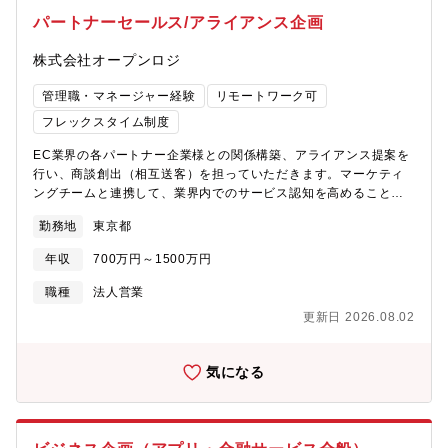
パートナーセールス/アライアンス企画
株式会社オープンロジ
管理職・マネージャー経験
リモートワーク可
フレックスタイム制度
EC業界の各パートナー企業様との関係構築、アライアンス提案を
行い、商談創出（相互送客）を担っていただきます。マーケティ
ングチームと連携して、業界内でのサービス認知を高めることに
も貢献を期待します。【職務内容】■大手プラットフォーム企業と
勤務地
東京都
のアライアンス推進自社ECカートの開発企業、ECモールを運営
するプラットフォーム企業との戦略的パートナーシップを締結。
年収
700万円～1500万円
各社経営層～BizDev・セールス担当者に対し、双方にメリットを
生み出す営業施策を企画立案、推進いただきます。■新規パートナ
職種
法人営業
ー開拓、既存パートナー関係構築EC構築代理店・運用代行・コン
更新日 2026.08.02
サルティング企業の経営者～営業責任者との関係を構築します。
EC業界内の新しいサービスやアプリの会社をリサーチし、新規パ
ートナー候補先とも情報交換を行い、共同営業施策を企画、推進
気になる
していただきます。■セミナー共催、イベント登壇、ブース出展な
どオープンロジの業界内認知を高めるための施策の企画、推進い
ただきます。セミナー共催先企業の獲得や、基調講演登壇者との
関係性構築などもお任せします。■Go To Market戦略に基づく戦