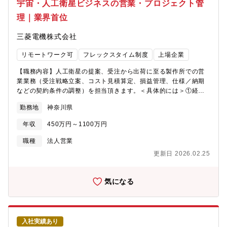
宇宙・人工衛星ビジネスの営業・プロジェクト管
いて】同社は、『街中を「駅前化」するインフラをつくる』をミ
理｜業界首位
ッションに掲げ、電動キックボードや電動アシストなど電動マイ
クロモビリティのシェアリングサービスを日本各地で展開してい
三菱電機株式会社
ます。街には「ポート」という移動のハブがあり、いつでもポー
トからポートへ電動マイクロモビリティに乗って移動することが
リモートワーク可
フレックスタイム制度
上場企業
できます。 かつて鉄道の駅が街を発展させたように、ポートを街
じゅうに設置することで人が集まる場所をつくり、街じゅうを駅
【職務内容】人工衛星の提案、受注から出荷に至る製作所での営
前のように活性化していきます。Luupは移動におけるさまざまな
業業務（受注戦略立案、コスト見積算定、損益管理、仕様／納期
問題を解決し、新たな街の未来を創造します。現在は、東京・横
などの契約条件の調整）を担当頂きます。＜具体的には＞①経営
浜・大阪・京都・神戸・宇都宮・名古屋・広島・仙台・福岡でサ
企画業務・中長期事業計画、年度計画、事業戦略／開発計画策
ービスを展開しており、2024年8月時点で9,000ポート以上を運営
勤務地
神奈川県
定 他②営業業務関連・コスト見積算定、受注活動支援、原価監
しています。将来的には、電動マイクロモビリティの普及による
査対応、政府要人他重要顧客視察受入れ対応 他③納入推進業
CO2削減と、ご高齢の方も乗ることができる新しい電動モビリテ
年収
450万円～1100万円
務・契約履行（工事発令、提出資料作成）、大工程管理（損益管
ィの導入を実現し、すべての人が安全・便利に移動できる持続可
理、出荷）、輸出・通関管理 他【採用背景】鎌倉製作所は1962
職種
法人営業
能な社会をつくることを目指します。
年、最先端のエレクトロニクス開発・生産の拠点として操業を開
更新日 2026.02.25
始しました。それから現在まで40年以上、気象観測・通信・測位
衛星・宇宙機の開発や運用成功など、国内外を問わず様々な分野
の人工衛星や、その搭載機器の開発・製造を手がけています。宇
気になる
宙事業は国家の戦略/計画に基づく重要政策であり、同社事業の中
でも随一のナショナルプロジェクトです。また同社宇宙事業は国
内で多大な影響力を有しており、世の中に貢献するスケールの大
きい事業です。宇宙ビジネスについては2040年には100兆円の市
入社実績あり
場規模になるとも言われており、更なる事業拡大の為、政府系新