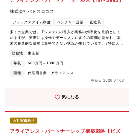
アライアンス・パートナーセールス【HR×SaaS】
なビジネススキルを身につけることができます。■候補者へのメッ
セージ今後、更なる成長を見込む通信をはじめ様々な分野（金
株式会社パトスロゴス
融・決済、映像・エンタメ、ヘルスケア・メディカル、XR等）に
おいて、外部パートナーとの業務提携やM&Aをはじめとしたアラ
フレックスタイム制度
ベンチャー企業
正社員
イアンスを通じて、既存事業の強化や社会にインパクトを与える
ような新たなビジネスの創出に取り組んでいます。日々新しい知
多くの企業では、ITシステムの導入が業務の効率化を目的として
識・ノウハウを吸収し、社会へ展開していくことができ、ビジネ
いますが、実際には操作やデータ入力に多くの時間が割かれ、本
スに対する高い知的好奇心をお持ちの方にはとてもやりがいのあ
来の創造的な業務に集中できない状況が生じています。?特に人事
るポストです。業務においては様々な課題や困難に直面すること
や会計などのバックオフィス領域では、従来のERPシステムがユ
勤務地
東京都
もありますが、アライアンスを通じた新たな価値創出に向け、新
ーザビリティの面で課題を抱えており、これらを解決する新たな
しいアイディアやチャレンジで、メンバーと一緒に取り組んでい
ソリューションが求められています。その中でパートナーセール
年収
600万円～1000万円
けるチャレンジ精神がある方のご応募をお待ちしています。※今
スは、共創パートナーとのアライアンスを拡大しながら、新たな
回は業務拡大により体制を強化するため、新規ポストで人材を募
価値提供モデルを市場へ浸透させていく重要な役割を担います。
職種
代理店営業・アライアンス
集するものです。
単なる代理店営業ではなく、「どの企業と組むことで、どの顧客
更新日 2026.07.03
課題を解決できるのか」を構想しながら、事業成長そのものを推
進していくポジションです。【ミッション】■共創パートナーとの
アライアンス戦略を立案・推進すること■各パートナー企業のサー
気になる
ビス特性や事業戦略を理解し、協業モデルを構築すること■既存パ
ートナーとの関係構築を通じ、当社サービスの紹介・案件創出を
推進すること■共同提案や営業連携を通じて、大型案件の創出・受
注に貢献すること■市場やパートナーから得た情報を社内へフィー
入社実績あり
ドバックし、事業成長につなげること【職務内容】■新規共創パー
トナー候補企業のリサーチ・アプローチ■既存パートナーとの定例
アライアンス・パートナーシップ構築戦略【ビズ