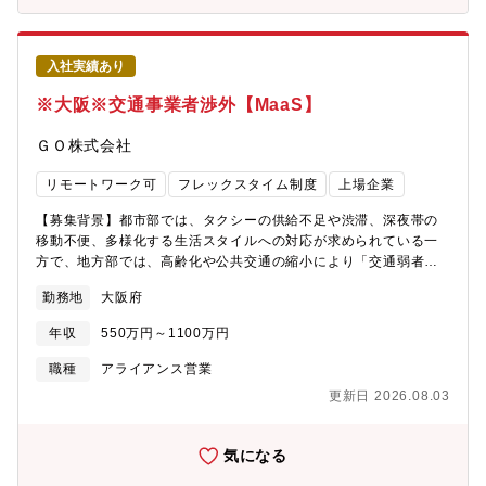
行(4) 上記内容にご賛同・ご協力いただけるパートナー様の開拓目
クトスタンダートとして注目されているEBHSLife事業を更なる飛
指す世界観・状態に共感いただけるパートナーを探索する新しい
躍へと牽引していただける方を募集しています。【所属部署】ホ
パートナー様がSmartHR関連の役務を提供できるよう伴走する
ワイト・ジャック・グループホワイト・ジャック・プロジェクト
入社実績あり
【魅力ポイント】・社内外で関わる人が多く自身が中心になり合
は、これまでの疾患の治療に加え、予防領域に取り組むことでよ
意形成を図る必要がある機会も多くあるため、これまで培われた
り川上からエムスリーのミッション達成する取り組みです。我々
※大阪※交通事業者渉外【MaaS】
調整力やプロジェクトマネジメント力が活かせます。・世間にま
の事業部では、グループ各社とのシナジーにより、付加価値が高
だ浸透していない概念・職種のため、事業の成功によるプレゼン
い真の健康経営を実現するため当社でしかできないユニークな新
ＧＯ株式会社
ス向上の伸びしろがあります。また、組織拡大・成長フェーズに
しいサービスや事業を生み出す集団を目指しています。【ミッシ
あり、責任と裁量を持ってチャレンジできる環境です。・パート
ョン】■重点領域である「未病・予防医療分野」におけるエムスリ
リモートワーク可
フレックスタイム制度
上場企業
ナー企業とともに双方の事業成長を考えた広い視野を持つことが
ーのプレゼンス・提供価値を最大化する■健康指標EBHS Lifeを世
できます。ユーザー、パートナー、SmartHRの”三方良し”を実現
の中に広め、健康に関わるデファクト指標にまで成長させる
【募集背景】都市部では、タクシーの供給不足や渋滞、深夜帯の
できる機会が多く、大きなやりがいを感じられます 。・士業をは
移動不便、多様化する生活スタイルへの対応が求められている一
じめとする専門パートナーとの折衝が多く、バックオフィス周り
方で、地方部では、高齢化や公共交通の縮小により「交通弱者」
の専門知識が身につきます。（社会保険労務士、税理士、給与シ
が急増。交通空白地帯も年々広がっています。私たちはこれらの
勤務地
大阪府
ステムベンダー、勤怠システムベンダー、コンサルティングな
複雑な課題に対して、タクシーという社会インフラを軸に、テク
ど）
ノロジーの力をかけあわせて解決を目指すモビリティサービスを
年収
550万円～1100万円
展開しています。本ポジションでは、西日本エリア・関西エリア
を中心にタクシー事業者との信頼関係を構築し、現場の声を聞き
職種
アライアンス営業
ながら、都市・地域の移動課題に寄り添ったソリューションを共
更新日 2026.08.03
創していただきます。日本の交通の未来に向き合い、変革を推進
していく仲間を募集しています。【業務内容】我々の提供する配
車アプリは、全国のタクシー事業者の50％以上に導入されてお
気になる
り、日々多くの現場の声を聞きながら進化を続けています。現在