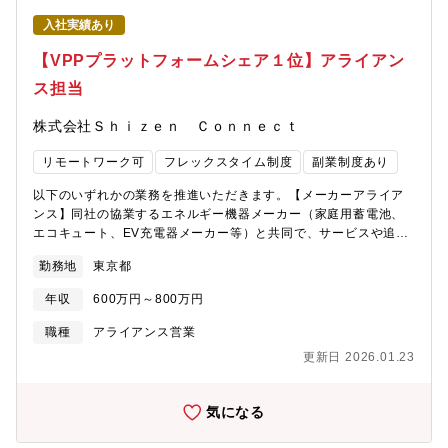
パートナー企業とドコモを繋ぐことで、金融・決済事業の非連続
画、検討、および提案・データコラボレーション時のユーザ許諾
成長に取り組んでいます。ドコモのアセットを使えば、新しい価
入社実績あり
等の法的側面、プライバシー観点の法務部、プライバシーインパ
値を生み出すこと、世の中を変えることも夢ではありません。た
クトアセスメント対応の実施・データコラボレーション後のデー
【VPPプラットフォームシェア１位】アライアン
だ、ドコモにとっては新しいチャレンジ。グローバルなIT企業と
タ利用サービスを既存マーケティングサービスの商材主管部門と
互角に戦うには、まだまだ「人」の力が必要です。あなたがこれ
ス担当
調整・協力しながら企画からデリバリまでの対応を実施・部内の
まで培ってきた力を、ドコモでフルに発揮してみませんか。■環境
販売系チームと連携した事例づくり、提案PKG化のクライアン
の魅力や現場カルチャーについて・スーパーフレックス制度（コ
株式会社Ｓｈｉｚｅｎ Ｃｏｎｎｅｃｔ
ト・代理店等のヒアリング、体制づくり、案件の提案/プランニン
アタイムレス）、1時間単位で取得できる有給休暇などにより、柔
グ等の実施・上記業務において、関連部門との協力体制において
軟に働くことができます。・在宅勤務も自由にできるため、オフ
リモートワーク可
フレックスタイム制度
副業制度あり
チームリーダーとしてのメンバーマネジメント（※評価等は含ま
ィスでの仕事だけでなく、自宅での業務もスムーズに行えま
ない）■業務の魅力・ドコモだからこそ利用できる、1億人以上の
す。・オンラインツールを活用したコミュニケーションにより、
以下のいずれかの業務を推進いただきます。【メーカーアライア
会員の多様なデータを活用したデジタルマーケティングビジネス
チーム全員が在宅勤務でも稼働できる体制が整っています。・全
ンス】同社の協業するエネルギー機器メーカー（家庭用蓄電池、
に携わることができます。・データを活用したマーケティングビ
社を通じキャリア採用比率も高く、風通しのよい環境です。※本
エコキュート、EV充電器メーカー等）と共同で、サービスや追加
ジネス企画において、AI等研究開発部門や外部パートナーの最新
ポストは、株式会社NTTドコモ・フィナンシャルグループへ出向
機能の企画／開発、販売体制の構築などに取り組んでいただきま
技術を市場提供する業務に携わることができます。・新たなシン
勤務地
東京都
予定ポストとなります。
す。社内外のエンジニア、オペレーションチームとも連携しなが
グルIDマーケティングの市場投入に際して、クライアント/代理店
らアライアンスを推進いただくことを想定しております。ハード
提案やメディアパートナーとの折衝を行うことでさまざまな業界
年収
600万円～800万円
ウェアへの技術的な理解を活かしたアライアンス構築を期待しま
との関係、知見を拡げることができます。■候補者へのメッセージ
す。【SIerとのアライアンス】プロダクト「Shizen Connect」
職種
アライアンス営業
「ドコモ＝携帯電話の会社」だと思っていませんか？実は、私た
を、大手SIerやITベンダーを通じて市場へ展開するためのパート
ちは通信以外の事業も数多く手がけています。例えば、金融・決
更新日 2026.01.23
ナーシップ戦略を構築していただきます。プロダクトの販売、デ
済、エンタメ、ヘルスケア、マーケティングソリューションな
リバリー、カスタマーサクセスまでをアライアンスパートナーと
ど。これら通信以外の分野を「スマートライフ事業」と位置付
共に構築、拡大することを期待しています。※ご経験・スキル・
気になる
け、1億人を超える会員基盤と豊富なアセットを活用し、これから
ご希望に合わせて業務内容は柔軟に検討いたしますので、選考内
の成長の原動力とすべく育てている真っ最中です。このマーケテ
で是非お気軽にご相談ください。◆協業先については以下プレス