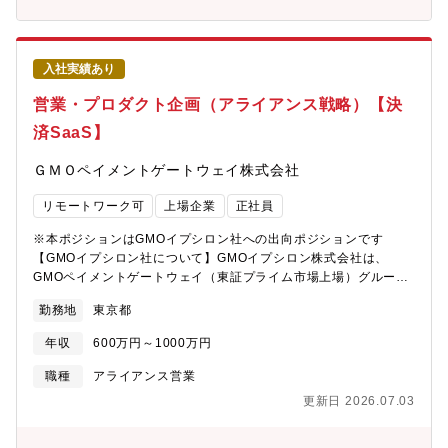
牽引する責任者候補を募集します。今後の事業拡大においては、
ディーラー・メーカー・メディア・地域事業者などとのアライア
ンス構築とパートナーモデルの確立が最重要テーマとなります。
MEDIXS事業として明確な 代理店制度設計・アロワンスモデル・
入社実績あり
販売スキーム構築 を進めるため、「ただの代理店営業」ではな
く、戦略策定・事業企画・制度設計を担える責任者候補を募集し
営業・プロダクト企画（アライアンス戦略）【決
ます。【ミッション】■強固なパートナー網の構築・活性化を通じ
済SaaS】
た、全国市場の面制圧と受注最大化■全国各地の有力代理店（医薬
品卸・システムディーラー等）との強固なエコシステムを構築す
ＧＭＯペイメントゲートウェイ株式会社
る■自社の直販リソースだけではアプローチしきれない広大な市場
に対し、パートナー企業の営業網をテコとして活用■自社の限界を
リモートワーク可
上場企業
正社員
超えたスピードで市場を開拓し、トップシェア獲得を実現する
【具体的な業務】■Partner Sales部門のマネジメントを通じ、パ
※本ポジションはGMOイプシロン社への出向ポジションです
ートナー経由でのリード創出・受注最大化と、全国規模でのシェ
【GMOイプシロン社について】GMOイプシロン株式会社は、
ア拡大目標の達成にコミットする■自社およびパートナー（代理
GMOペイメントゲートウェイ（東証プライム市場上場）グループ
店）双方が利益を最大化できる協業スキーム（マージン・インセ
の戦略的中核企業として、オンライン決済および関連金融サービ
ンティブ構造）を設計・運用する■地域で強固な地盤を持つターゲ
勤務地
東京都
スを提供しています。?GMOイプシロン(株)の公式サイトはこち
ット企業の経営層・事業責任者とトップ折衝を行い、包括的なア
ら https://www.epsilon.jp/fincodeは、同社が開発した次世代決
ライアンス契約の締結を主導する■直販部隊やCS部門と密に連携
年収
600万円～1000万円
済プラットフォームです。その中でも本ポジションでは、fincode
し、営業バッティングを防ぐためのテリトリー設計や顧客引き継
のエコシステムを拡大するためのアライアンス戦略の企画・実行
職種
アライアンス営業
ぎのルールを構築する■パートナー企業の営業担当者が自走して拡
を担っていただきます。直近ではみずほ銀行との業務提携を発表
販できるよう、製品勉強会の企画、専用販促ツールの提供など、
更新日 2026.07.03
しており、今後も金融機関・SaaS事業者・業界プラットフォーマ
売り方の「型」をインストールする■現場同行やパートナーから吸
ーとの共創を通じて、新しい決済・金融体験を社会に届けていき
い上げた市場ニーズ・競合情報を言語化し、開発やマーケティン