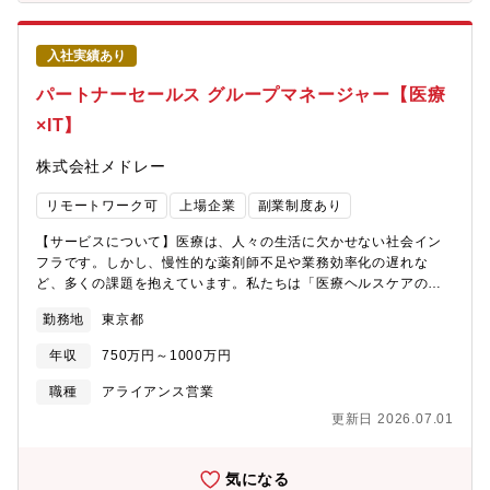
主要エリアにはそのエリア専任の渉外メンバーがいますが、今回
の募集では関西エリアのメンバーを募集します。タクシー事業者
とのコミュニケーションに加え、より多くのユーザーに使っても
入社実績あり
らうためのタクシー供給最適化施策や、アプリ乗り場の整備施策
などを本社と連携しながら企画・実行していただきます。【具体
パートナーセールス グループマネージャー【医療
的な業務内容】・タクシー事業者との折衝、フォローアップ ・新
×IT】
サービス、ハードウェア等の提案営業・新規アプリ加盟の提案及
び利用開始までの調整やサポート、各種契約書作成等・データ作
株式会社メドレー
成や提案のための資料作り・メンバーマネジメント・自治体や大
型施設とのアプリを活用した新しい移動の仕組みづくりや推進業
リモートワーク可
上場企業
副業制度あり
務・交通結節点における「アプリ乗り場」のプロデュース【ポジ
ションの魅力】・本ポジションは、単なるプロダクトの「販売担
【サービスについて】医療は、人々の生活に欠かせない社会イン
当」ではありません。タクシー事業者に対して、現場の運用・文
フラです。しかし、慢性的な薬剤師不足や業務効率化の遅れな
化・課題に深く入り込み、共に交通のあり方をつくり変えていく
ど、多くの課題を抱えています。私たちは「医療ヘルスケアの未
のが私たちの役割です。・一社ごとに異なる事情を理解し、時に
来をつくる」というミッションのもと、調剤薬局向けクラウド型
は数ヶ月～年単位で関係を築き、信頼を積み重ねていく。単発の
勤務地
東京都
電子薬歴システム「MEDIXS（メディクス）」を提供し、これら
成果ではなく、都市や地方の移動インフラを長期的に改善してい
の課題解決に挑んでいます。「MEDIXS」は、現場視点に基づく
く“共創パートナー”として向き合う。これこそが「渉外」という言
年収
750万円～1000万円
使いやすいUI/UXで国約3,000店舗に導入されており、高い評価を
葉に込められた意味です。・営業のように数字だけを追うのでは
得ています。今後は、約15,000店舗の調剤薬局に導入されている
職種
アライアンス営業
なく、社会課題に対して本質的に向き合う関係構築型の仕事を求
かかりつけ薬局支援システム「Pharms」との連携を強化し、業務
める方には、きっと大きなやりがいを感じていただけるはずで
更新日 2026.07.01
効率化に留まらず、患者さんと薬局のより良い関係性を築くプロ
す。・経営者から現場の乗務員様、行政担当者や協会関係者な
ダクトへと進化させていきます。このような事業拡大に伴い、パ
ど、多様な立場の方々と関わりながら合意形成を行う高度な調整
ートナーセールスのマネージャーとして、事業の持続的な成長を
気になる
力が身に付きます