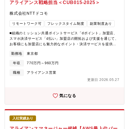
ます。パートナー企業様の経営層に対し、サービスのあり方やイ
アライアンス戦略担当＜CUB015-2025＞
ンセンティブ設計を提案・交渉し、戦略的パートナーシップを構
築・深耕していきます。■戦略的パートナーシップの構築・経営層
株式会社NTTドコモ
交渉 ■アライアンス・Feeスキームのゼロベース設計 ・複雑な
販売ルールやインセンティブ（Fee）体系の設計・改善 ・自社
リモートワーク可
フレックスタイム制度
副業制度あり
の収益性だけでなく、パートナー企業様の利益も考慮に入れた、
相互にとって持続可能かつ経済合理性の高いバランスの取れた仕
■組織のミッション共通ポイントサービス「dポイント」加盟店、
組み作り■間接マネジメントと部門運営の最適化 ・パートナー
スマホ決済サービス「d払い」加盟店の開拓および支援を通じて、
企業様の営業現場を「仕組み」で動かすための間接マネジメン
お客様にも加盟店にも魅力的なポイント・決済サービスを提供す
ト、および販売促進支援 ・効率性、生産性、パフォーマンスを
ることをめざし、お客様にも加盟店様にも魅力的なポイント・決
勤務地
東京都
高めるための改善計画の立案と実行（部門運営全体のリード）
済サービス・マーケティングソリューションを提供します。■組織
【本ポジションの魅力】■仕組みを創る「事業開発」の経験： 既
の業務概要・共通ポイントプログラム「dポイント」/スマホ決済
年収
770万円～960万円
成のルールを適用する直販営業とは異なり、複雑なアライアンス
サービス「d払い」の既存加盟店に対する運営およびコンサルティ
モデルや販売ルールをゼロベースで設計する、高い次元のビジネ
ング活動、新規加盟店の開拓活動、広告CRM商材等のマーケティ
職種
アライアンス営業
ススキル（事業開発・事業企画）が身につきます 。■経営層への
ングソリューションを提案し、カスタマーサクセスを実現す
更新日 2026.05.27
アプローチ： 代理店様のビジネス戦略に深く寄り添い、競争優位
る。・担当加盟店は多岐に渡るが、特に銀行・証券など金融領域
性の確立に貢献する戦略的な提携交渉を行うため、顧客トップ層
のクライアント支援に注力している。■担当いただく業務概要<担
（経営陣）との折衝経験を数多く積むことができます。■事業のコ
当業務>共通ポイントサービスである「ｄポイント」及びスマホ決
気になる
アメンバーとしての参画： 開始3年目の後発フェーズであるた
済サービス「ｄ払い」加盟店を中心としたアライアンス運営、カ
め、まさに今作った仕組みが数年後の市場優位性を決定づけま
スタマーサクセスの実現（深耕営業）・既存加盟店へのコンサル
す。組織づくり・事業づくりにダイレクトに関わる手応えを感じ
ティング活動└決済/送客サービス（広告・CRM系商材）の営業、
られます 。
競合ソリューションの理解、連携、自社サービスの改善検討・銀
入社実績あり
行・証券など金融領域の新規加盟店に対する開拓活動└ID連携やデ
ータマネジメントを通じた協業検討、決済/送客サービス（広告・
アライアンスマネージャー候補【AWS最上位パー