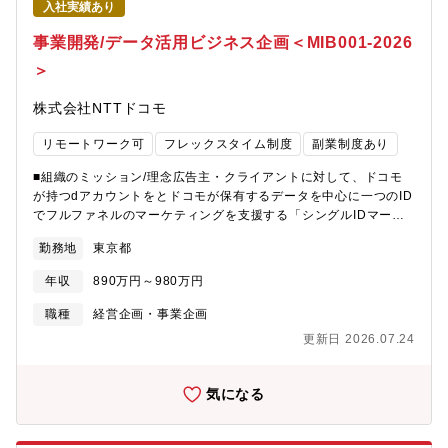
会インフラや安全保障に必要な製品・サービスにより世の中に安
入社実績あり
A関連の法令・金融法令への対応・クロージング【提携後】・PMI
全・安心を提供する。また。製品・サービスの適切な損益確保及
対応（ガバナンス設計、連結決算対応支援、等）※出資先会社へ
事業開発/データ活用ビジネス企画＜MIB001-2026
び他事業へのシナジーにより全社経営に貢献する。・課①観測・
の出向含む・協業推進に関する進捗管理・出資先の管理（経営モ
リモセン、宇宙機・探査等の各SBUを製販連携して牽引し、受注
＞
ニタリング、株主（ドコモ）に対する各種報告・協議事項の対
時損益管理による損益確保、売上拡大・契約条件改善活動等によ
応）【共通】・上記に関するプロジェクトマネジメント、社内管
る損益改善を推進する。②通信、準天頂、安全保障、輸出機器等
株式会社NTTドコモ
理業務・主査（チームリーダー）としてのメンバーマネジメント
の各SBUを製販連携して牽引し、受注時損益管理による損益確
（※評価等は含まない）■業務の魅力・経済圏型の企業が取り組
保、売上拡大・契約条件改善活動等による損益改善を推進する。
リモートワーク可
フレックスタイム制度
副業制度あり
む、競争の激しい金融領域において、金融業界を変えるようなダ
イナミックなビジネス展開とスピード感を持った国内外パートナ
■組織のミッション/理念広告主・クライアントに対して、ドコモ
ーとのアライアンス構築に関われます。・ドコモという大企業の
が持つdアカウントをとドコモが保有するデータを中心に一つのID
中でも、経営に近い立場で、役職年齢に関係なく、裁量を持って
でフルファネルのマーケティングを支援する「シングルIDマーケ
業務が行えます。・M＆Aに必要となる様々な専門スキルの習熟に
ティング」で、顧客課題を解決するソリューション・ビジネスモ
加え、アライアンスと事業戦略を結びつける過程の中で、プロジ
勤務地
東京都
デルの企画および事業立ち上げを、関連する部門と連携して実現
ェクトマネジメント、交渉スキル、新規事業開発力を伸ばす事が
することがミッションです。データでマーケティングの未来をよ
可能です。■候補者へのメッセージ「ドコモ＝携帯電話の会社」だ
年収
890万円～980万円
りよくしていくことがビジョンです。■組織/チームの業務概要・
と思っていませんか？実は、私たちは通信以外の事業も数多く手
他社パートナーとデータコラボレーション、およびAI技術等のド
職種
経営企画・事業企画
がけています。例えば、金融・決済、エンタメ、ヘルスケア、マ
コモアセットの活用によるシングルIDマーケティング価値向上の
ーケティングソリューションなど。これら通信以外の分野を「ス
更新日 2026.07.24
企画、パートナーとの折衝・上記データ等を用いた新たなサービ
マートライフ事業」と位置付け、9,800万を超える会員基盤と豊富
スの企画、および既存サービスの強化・応用によるマーケティン
なアセットを活用し、これからの成長の原動力とすべく育ててい
グ価値向上の企画・事例づくり、提案PKG化のためのクライアン
気になる
る真っ最中です。特に金融・決済事業は、ドコモのスマートライ
ト/代理店への提案活動■担当いただく業務概要以下の業務を担当
フ事業の中心となる事業であり、今後も更なる成長を目指してい
いただきます。・他社パートナーとのデータコラボレーションの
ます。そのような中で、わたしたちは、アライアンスを推進し、
手法（データクリーンルーム、DMP間でのデータ連携など）の企