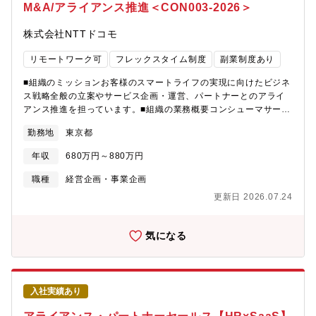
M&A/アライアンス推進＜CON003-2026＞
います。毎年平均2倍超成長・全事業黒字化を達成し、エンジェル
投資家有安氏から「支援先130社の上位5%」と評価されていま
株式会社NTTドコモ
す。2028年売上100億円を目指しています。【実績】・創業7年
目で、歯科領域で4事業を運営しすべて黒字化。社員約30名という
リモートワーク可
フレックスタイム制度
副業制度あり
規模で、売上年間約30億を達成！＜to C（患者）側＞歯科医院の
矯正分野の集客における課題解決を目指して、手軽な価格での矯
■組織のミッションお客様のスマートライフの実現に向けたビジネ
正ブランドを立ち上げ×当社のマーケティング力を駆使して集客。
ス戦略全般の立案やサービス企画・運営、パートナーとのアライ
また、世界シェア1位の手軽な歯科矯正プロダクト・インビザライ
アンス推進を担っています。■組織の業務概要コンシューマサービ
ンを提携医院と共同で販売し、販売量は日本TOP3！＜to B（歯科
ス事業領域の成長と収益向上、およびドコモ連結のEPS（純利
医院）側＞歯科医師の属人化の課題解決を目指して、歯科レント
勤務地
東京都
益）向上に向けた、M&Aを含む戦略的アライアンスを通じた新規
ゲンのAI解析プロダクトも開発中！国内最大規模の複数の歯科医
事業開発■担当いただく業務概要・コンシューマサービス事業領域
年収
680万円～880万円
院と共同で事業を開発/運営しており、歯科市場での深いネットワ
での新規ビジネス創出および価値創造に資するパートナー発掘と
ークや知見がある。数多ある医療系スタートアップの中で、歯科
協業提案・各案件のプロジェクト推進（シナジー仮説立案、新規
職種
経営企画・事業企画
市場に特化・深堀りすることで業界理解・ネットワーク・現場デ
ビジネスの事業収支計画策定、契約交渉等の一連のプロセス・タ
更新日 2026.07.24
ータを溜められていること、それを活かしながら"to C（患
スクの遂行）・PMIプランの策定および投資後のシナジー実行支
者）"×"to B（歯科医院）"のいずれの課題解決も目指して事業展開
援、経営管理モニタリング等の取組み・関係部署（財務・法務・
をしていることが強みであり、唯一無二になれると自負しており
グループ企業など）との連携・調整業務■業務の魅力・日々新しい
気になる
ます。
知識・ノウハウを吸収し、社会へ展開していくことができるとて
もやりがいのあるポストです。・ご自身の希望する又は専門性を
活かせる領域において、顧客基盤をはじめとした自社の幅広いア
セットの活用による新たな事業・サービスの創出が可能です。・
入社実績あり
社内外の様々な関係者と共にサービスを一から作り上げることを
通じて、交渉調整能力、プロジェクトマネジメント能力など様々