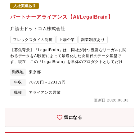
線で解決していく役割を担っています。契約上のトラブルや生産
入社実績あり
現場で生じる課題に対し、社内調整と防衛省との交渉をリード
し、納期や品質、コスト、入金など多面的な要素を調整しながら
パートナーアライアンス【AI/LegalBrain】
着地させていくことがミッションです。その結果として、案件の
完遂による大きな達成感だけでなく、防衛省の満足度向上や当社
弁護士ドットコム株式会社
への信頼強化に直接貢献できるポジションです。ご入社後は、契
約履行上の個別課題対応からスタートし、将来的には入金計画策
フレックスタイム制度
上場企業
副業制度あり
定や契約納期管理を含めた契約後工程全体をリードしていただく
ことを期待しています。【具体的には】▼入社後、当面お任せし
【募集背景】「LegalBrain」は、同社が持つ豊富なリーガルに関
たい主な業務はじめの一定期間は、瑞穂工場における契約履行の
わるデータをAI技術によって最適化した次世代のデータ基盤で
「現場」に近い立ち位置で、下記を業務に従事いただきます。■工
す。現在、この「LegalBrain」を単体のプロダクトとしてだけで
場部門等で生起した課題への対応・社内調整航空機用エンジンお
なく、MCP（Model Context Protocol）やAPIを通じて様々なプ
勤務地
東京都
よび関連部品の製造・整備・修理の過程で発生する各種課題に対
レーヤーと連携し、社会全体の法務インフラへと進化させるフェ
し、関係部門と協業しながら解決に向けた調整を行います。■防衛
ーズにあります。現在、Business部門・Product部門の責任者を
年収
707万円～1201万円
省との交渉・調整（営業活動） ・上記の課題やスケジュール変更
はじめとし、少数のメンバーでこの構想を推進していますが、AI
が契約条件に影響する場合、防衛省との仕様・納期・費用等に関
技術の急速な発展と市場からの強い引き合いを受け、プロダク
職種
アライアンス営業
する交渉・調整を担当します。■契約履行に必要な諸手続き・社内
ト・アライアンス戦略および未開拓の市場へのアプローチの加速
更新日 2026.08.03
外調整・防衛省契約を適切に履行するために必要な、各種書類・
が急務となっています。世の中のAI活用が「試験的な導入」から
証憑の作成・提出、検収・検査手続き、変更契約の手続き。▼一
「具体的なビジネスメリットを創出する」フェーズへと移行する
定期間経過後に期待する主な役割より上流かつ全体を俯瞰した立
中、LegalBrainの価値を最大化するためのアプローチには多様な
気になる
場から、以下の業務を主担当として担っていただきます。■入金計
可能性があります。どの業界にフォーカスし、どのようなプロダ
画の策定・キャッシュフロー管理・担当案件について、防衛省か
クトと連携することが最適解なのか等、無数にある選択肢の中か
らの入金タイミングと金額を見通した入金計画を策定し、月次・
ら自ら仮説を立てて「答え」を見つけ出していくフェーズです。
四半期・年度単位でキャッシュフローを管理■契約納期管理・契約
そこで本ポジションでは、プロダクトとの相性を見極めながらタ