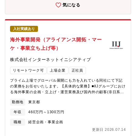
ます（一般的なベンチャー企業との最も大きな違いはここで
気になる
す）。【所属部署】AIラボAIラボは2017年4月に発足した新規事
業で、世界的に開発競争が激化するAI技術を駆使した医療機器や
AIプラットフォームを、いち早く臨床現場へ導入することを使命
としています。現在、10名の精鋭チームで、医療現場の課題を解
入社実績あり
決する最先端AI医療機器を日本全国に提供すべく、事業を推進し
ています。【事業概要】高齢化が進み医療費が増加し続ける日本
海外事業開発（アライアンス開拓・マー
において、診断精度の向上と効率的な医療の実現は喫緊の課題で
ケ・事業立ち上げ等）
あり、医療AIの活用が不可欠です。エムスリーでは、医療AIの開
発にいち早く取り組んでいます。例えば、2020年のCOVID-19流
株式会社インターネットイニシアティブ
行初期には、Alibaba社と共同開発した肺炎AI検出ソフトウェア
を、わずか80日間で承認取得・販売流通させました。これは日本
リモートワーク可
上場企業
正社員
のAI製品における最速記録です。さらに、世界各国のAIアルゴリ
ズムを日本基準で評価し、日本の臨床環境に最適なAIを全ての医
プライム上場でグローバル展開にも力を入れている同社にて下記
療機関で利用できるAIプラットフォームを開発しています。これ
の業務をお任せいたします。【具体的な業務】■IIJグループにおけ
により、高品質なAI技術を医療機関に利用しやすい価格で提供す
る海外事業の企画・立上げ・運営業務及び国内外の顧客(非日系企
るなど、AI技術を活用した独自のサービスを展開しています。
業)へのセールス・マーケティング活動、現地企業とのアライアン
【ビジネスモデル】1.医療AIプロジェクトの企画・新規事業の創
勤務地
東京都
ス開拓・強化業務等を担う部署でのお仕事です。■IIJグループが提
出：AIベンダー、製薬企業、アカデミア、医療機器メーカーと連
供するネットワーク、データセンタ、クラウド、セキュリティと
携し、医療現場の課題をAIで解決するプロジェクトを立ち上げ
年収
460万円～1300万円
いったサービスを主軸とした、外資系企業/ 海外通信事業者/サー
る。2.医療AIプラットフォームの運営：国内外のAIベンダーと交
ビスプロバイダーへのセールス・マーケティング活動を実施いた
職種
経営企画・事業企画
渉してAI製品を調達し、プラットフォームを通じて医療機関に
だきます。その他、海外向け新規事業立上げ等、業務範囲は多岐
SaaSサービスとして販売・流通させる。【身に就くスキル・経
更新日 2026.07.14
に渡ります。 語学力を活かし、ワールドワイドで活躍された
験】■0→1の事業開発の立案・実行経験■1→10の事業拡大におけ