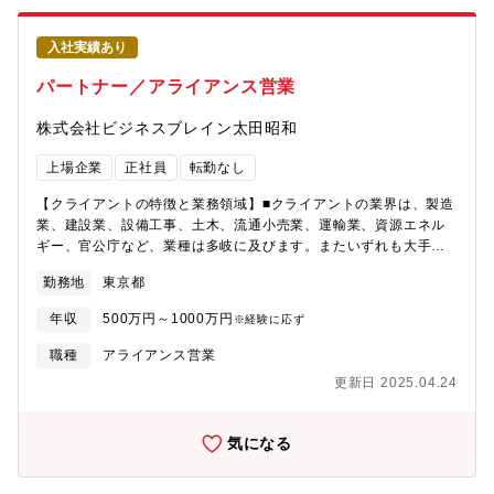
ィングソリューション領域で、会員の多様な、属性、スマートフ
リリースをご覧ください（エネルギー機器メーカー・小売電気事
ォン利用の行動情報、基地局データの位置情報を利用したリアル
業者との協業）
の行動情報、決済サービス等の購買情報、様々なパートナー企業
入社実績あり
https://www.shizenenergy.net/2024/07/09/sc_capital_business_alli
とコラボレーションしたデータなどの量も種類も豊富なデータ
パートナー／アライアンス営業
と、ドコモの研究開発部門やパートナーの新しい技術を利用し
て、日本のマーケティングを、消費者のお客様、広告主、メディ
株式会社ビジネスブレイン太田昭和
アにとってよりよいものにする変革に挑戦しています。多くのパ
ートナーとともに新しい価値創造のチャレンジをいくつも取り組
上場企業
正社員
転勤なし
むことで、幅広い業界のスキルや見識の拡大にもつながると思い
ます。あなたがお持ちのスキル・ノウハウを活かし、データでマ
【クライアントの特徴と業務領域】■クライアントの業界は、製造
ーケティングをアップデートしていきましょう！■参考情報①働く
業、建設業、設備工事、土木、流通小売業、運輸業、資源エネル
環境・フレックス制度（コアタイムレス）、1時間単位で取得でき
ギー、官公庁など、業種は多岐に及びます。またいずれも大手上
る有給休暇などにより、柔軟に働くことができます。・オンライ
場企業を中心にプライム（1次請け）案件が多く、顧客の業務改善
ンツールを活用したコミュニケーションにより、チーム全員が在
勤務地
東京都
を達成するための基幹系業務システムの新規構築や改修プロジェ
宅勤務でも稼働できる体制が整っています。②2025年6月11日報
クトを担当します。■業務領域主に会計領域（一般会計、債権債
道発表
年収
500万円～1000万円
※経験に応ず
務、入出金、固定資産等）を中心に販売、購買、在庫、生産、原
https://www.docomo.ne.jp/info/news_release/2025/06/11_01.html
価管理など、会計領域周辺の業務システムまでを包括した提案を
職種
アライアンス営業
行いますので、業界ごとの特徴や経営／会計に関する深い業務知
更新日 2025.04.24
識が身につきます。■業務内容パートナー／アライアンス営業会
計・人事領域を中心とするコンサルティング、システム構築、
BPOサービス販売において、外販パートナーの発掘及び販促企画
気になる
の立案・運営を行い、直販の営業もしくはグループ企業と連携し
ながら、主に大規模顧客をターゲットとした営業活動を行いま