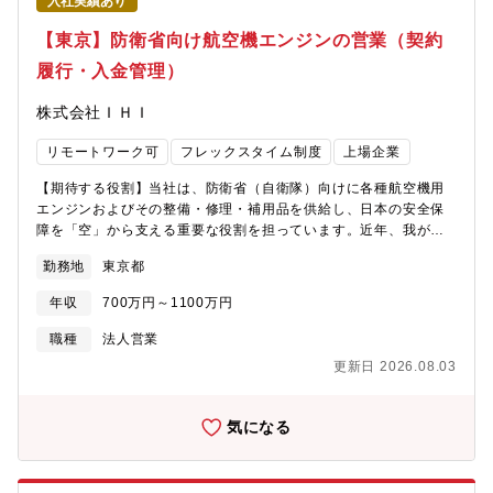
入社実績あり
【東京】防衛省向け航空機エンジンの営業（契約
履行・入金管理）
株式会社ＩＨＩ
リモートワーク可
フレックスタイム制度
上場企業
【期待する役割】当社は、防衛省（自衛隊）向けに各種航空機用
エンジンおよびその整備・修理・補用品を供給し、日本の安全保
障を「空」から支える重要な役割を担っています。近年、我が国
を取り巻く安全保障環境は一層厳しさを増しており、防衛産業全
勤務地
東京都
体に対する期待と責任も高まっています。その中で、当社が提供
する航空機エンジンの安定供給と、適切なメンテナンス・補用品
年収
700万円～1100万円
供給は、自衛隊の航空機を安全かつ効率的に運用し続けるために
欠かせません。一方で、航空機エンジン事業は高度な品質要求に
職種
法人営業
加え、国際情勢に左右されやすい流動的なサプライチェーンの影
更新日 2026.08.03
響を強く受ける事業です。そのため、防衛省との契約条件（権
利・義務・要求事項）を正確に理解したうえで、契約どおりの履
行を確実に進めることが不可欠です。また、今後の事業成長に必
気になる
要なキャッシュフローを安定的に確保するためにも、円滑な契約
履行と計画的な入金管理が極めて重要となります。本ポジション
では、社内の各関係部門と連携を行い、契約履行上の課題を最前