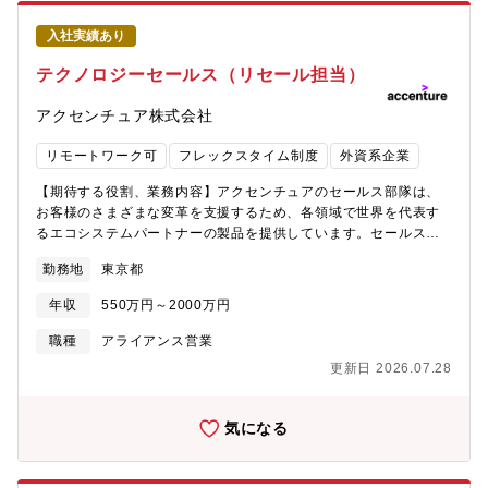
す。【プロジェクト（例）】■流通業：会計パッケージのグループ
会社展開■建設業・設備工事業：原価管理システム、調達購買シス
入社実績あり
テム、工事管理システム（テンプレート導入）■製造業生産管理シ
ステム、販売管理システム、原価管理システム（パッケージ導
テクノロジーセールス（リセール担当）
入）■運輸業輸出入管理システム、会計システム、販売・購買シス
テム■資源・エネルギー業：請求入金管理システム、社内申請（ワ
アクセンチュア株式会社
ークフロー）システム■官公庁省庁内での各種業務システム※その
他：自社会計パッケージ（ACTシリーズ）の導入 他■募集部門
リモートワーク可
フレックスタイム制度
外資系企業
営業企画本部■歓迎条件：・会計等のパッケージ営業、BPO営業の
経験・会計知識を有する方（簿記2級程度）・日商簿記2級、基本
【期待する役割、業務内容】アクセンチュアのセールス部隊は、
情報・応用情報 ※いずれも保有者は優遇
お客様のさまざまな変革を支援するため、各領域で世界を代表す
るエコシステムパートナーの製品を提供しています。セールス担
当として、お客様や社内のリーダーシップ、お客様担当チームな
勤務地
東京都
ど多様なステークホルダーと連携し、エコシステムパートナーの
製品をアクセンチュアを通じて導入・販売するための計画を取り
年収
550万円～2000万円
まとめて実行に移し、数値目標の達成を目指します。また、アク
センチュアのグローバルネットワークを活かし、日本法人のない
職種
アライアンス営業
海外の新興エコシステムパートナーを日本市場に先駆けて提案す
更新日 2026.07.28
るなど、グローバル企業としての強みを活かしたビジネスを推進
します。
気になる