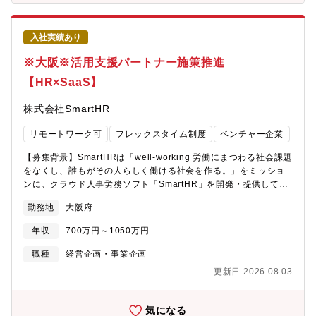
もちろん、パートナー企業様とそのさきのエンドユーザー様への
領域の拡大のため、更なる施策の検討や実行が必要になり、今回
価値貢献に波及させることができ、非常に大きなやりがいを得ら
の募集にいたっております。【ミッション】SmartHR単独では解
れるはずです。■様々な規模・ビジネスモデルのパートナー企業様
決できないユーザー様の課題をパートナー様と一緒になって解決
入社実績あり
と接することで、SaaS以外の業界やビジネスに関する知見も貯ま
するため企画提案・プロジェクト推進を行い、ユーザー企業様が
りやすいです。■業務特性上、経営者など企業のトップ層と相対す
SmartHRを導入・継続利用するための障害点を解決していきま
※大阪※活用支援パートナー施策推進
る機会が多いので、そういった方たちの考えに頻繁に触れること
す。それによってSmartHRとしてマーケットに提供する価値の増
【HR×SaaS】
でご自身のビジネスパーソンとしての経験値が磨かれますし、人
大と、パートナー企業のビジネスへの貢献、そして自社の売上向
脈形成にもつながります。
上や解約防止に貢献することがこのポジションのミッションで
株式会社SmartHR
す。【具体的には】(1) 新しいパートナープログラムの企画立案・
実行・改善を継続して行うプログラム展開の戦略立案戦略に沿っ
リモートワーク可
フレックスタイム制度
ベンチャー企業
た活動設計と実行ステークホルダーの見極めと巻き込みリリース
されたプログラムのモニタリングと効果測定プログラムの改善プ
【募集背景】SmartHRは「well-working 労働にまつわる社会課題
ログラム適用カテゴリの拡大プログラムへの参画パートナーの拡
をなくし、誰もがその人らしく働ける社会を作る。」をミッショ
大(2) パートナービジネス事業拡大に向けたパートナー×パートナ
ンに、クラウド人事労務ソフト「SmartHR」を開発・提供してお
ーの施策を推進販売促進・契約維持における課題感の把握当該課
り、これまで直販（企業へ直接提案・導入）を中心に事業展開・
題に対し、パートナーと協働することで解決が可能となる方法を
勤務地
大阪府
成長を遂げてきました。SmartHRは日々の機能拡充により利便性
仮説立て企画立案とPOCの実行定常的なサービスとして展開、定
が高まっていますが、自機能だけでは補えない部分があります。
期的な改善策の実行ステークホルダーの適切な巻き込み対象パー
年収
700万円～1050万円
中でも一部の社会保険手続きや給与計算業務、コンサルティング
トナー様は、「導入支援」「士業」「BPO」「SIer」「システム
業務などは、自社サービスで提供はしていないがニーズはある領
職種
経営企画・事業企画
ベンダー」(3) 社内からのパートナー紹介があった際の対応業務パ
域のため、パートナーの力が必要不可欠です。本ポジションの配
ートナーアカウントプランの作成パートナーが対応可能な業務・
更新日 2026.08.03
属部署は、上記の課題を解決できる社労士・給与計算BPO・コン
サービスの可視化社内から紹介が来た際のパートナーアサイン・
サルティング企業との関係性強化を図っている組織です。お客様
社内ディレクション上記一連業務の抜本的な改善施策の提案と実
がSmartHRを安定してご利用いただける状態をつくることを、パ
気になる
行(4) 上記内容にご賛同・ご協力いただけるパートナー様の開拓目