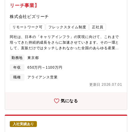
MTG・関係構築■共同提案スキームや営業連携フローの設計■パー
リーチ事業】
トナー向け勉強会や営業支援施策の企画・実施■パートナー経由案
件の商談同行・提案支援■市場動向や競合情報の収集、および社内
株式会社ビズリーチ
共有■パートナー企業との契約・アライアンス推進≪主な活用ツー
ル≫・Hubspot≪組織構成≫現在、営業が30名所属しておりま
リモートワーク可
フレックスタイム制度
正社員
す。ご入社後はご自身の経験を活かして頂きながら、先輩社員と
のOJTを通じて徐々に業務に慣れて頂きます。
同社は、日本の「キャリアインフラ」の実現に向けて、これまで
培ってきた持続的成長をさらに加速させていきます。その一環と
して、直販だけではタッチしきれなかった全国のあらゆる産業へ
一気にシェアを広げるべく、新たな販路である代理店・アライア
勤務地
東京都
ンスチャネルの強化に注力してまいります。代理店様に単に販売
を委託するのではなく、お互いの経済圏を広げながら、共に新し
年収
650万円～1100万円
い市場を開拓していく強固なパートナーシップの構築を目指して
います。アライアンス市場においては現在「開始3年目の後発フェ
職種
アライアンス営業
ーズ」にあり、先行競合メーカーが強固な代理店網を築く中、ま
更新日 2026.07.01
さに今、魅力的なスキームやFee体系をゼロベースで構築している
最中です。今後数年後の市場優位性を決定づけるこの極めて重要
なフェーズにおいて、アライアンスビジネスを推進・スケールさ
気になる
せ、戦略的な仕組み作りをリードしていただける中核人材を募集
いたします。【職務内容】アライアンス提携を結ぶパートナー企
業様の開拓戦略立案から提案までをお任せいたします。単なる
「営業職」の延長ではなく、外部リソースを活用して大規模な市
入社実績あり
場を開拓するための「事業開発・企画」の役割も担っていただき