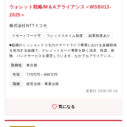
規宇宙プログラムに対応した営業要員の募集に至ります。【業務
ウォレット戦略/M＆Aアライアンス＜WSB013-
の魅力】・日本の国家インフラを支える製品に携わることで、社
2025＞
会に貢献できます。・本社営業と製作所でモノ作りに携わるプロ
ジェクト部門との間に入り、事業戦略／開発計画を取り纏めるこ
株式会社NTTドコモ
とができます。【事業/製品の強み】・同社宇宙事業は国内で多大
な影響力を有しており、国内外含め650以上の衛星関連プロジェク
リモートワーク可
フレックスタイム制度
副業制度あり
トへの参画実績を持ち、国内トップクラスです。・今後宇宙分野
では欧米含め世界的に月関連事業が注目されている中で、同社は
■組織のミッションドコモのスマートライフ事業における金融領域
現在月着陸実証機の開発に携わっており、将来事業におけるアド
を担当する組織で、クレジットカード事業を除く決済、投資、保
バンテージを有しています。・また、日本独自の測位衛星システ
険、バンクサービスを運営しています。なかでもアライアンス担
ムである準天頂衛星において、これまですべての衛星開発・製造
当は、金融領域に関する業務提携・資本提携等を通じた非連続な
を担っており、将来的な事業展開における技術的アドバンテージ
勤務地
東京都
ビジネス創出に取り組んでいます。■組織の業務概要金融領域の拡
を有しています。【職場環境】・平均残業時間：30時間／月・テ
大に向けた業務提携・資本提携の新規案件の創出および既存アラ
レワーク頻度：1～2日／週程度【入社後のキャリアステップイメ
年収
770万円～960万円
イアンス先との継続的な協業創出や、出資先管理を担当していま
ージ】・入社後数年は担当者として実務経験を積んで頂き、自身
す。直近ではマネックス証券への出資や、Amazonとの業務提携
職種
経営企画・事業企画
の経験とスキルの習得状況に応じて若手社員への指導なども担っ
を実施した担当です。■担当いただく業務概要＜主な業務項目＞
て頂きたいです。その後は、指導的役割／能力に応じてチームリ
更新日 2026.05.18
【提携前】・金融領域の事業拡大・推進に向けたアライアンス戦
ーダへの昇格があります。また、チームリーダーへの昇格以外に
略の策定・ターゲット企業の選定や持ち込み案件への対応・ビジ
本社営業部門への異動の可能性もあります。製作所営業や本社で
ネス主管部のシナジー検討のサポート・ビジネス主管部のビジネ
気になる
キャリアを積んで頂き、将来的には管理職として経営の中核的役
スデューデリジェンスのサポート（なお、財務、法務等のその他
割を担える人材として期待しています。【組織のミッション】・
のデューデリジェンスは他部が実行)・買収スキームの策定・対象
本部・事業部我が国の宇宙事業のリーディングカンパニーとし
先との交渉や必要となるLOI・契約書の作成・社内意思決定に向け
て、安全・安心・サステナブルな社会の実現に貢献する。・部社
た社内プロセスの実行や関連資料の作成・法務部門と連携したM＆