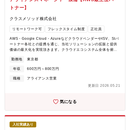
CRM系商材）の営業、競合ソリューションの理解・提案、コンサ
トナー】
ルティング活動に関する資料作成、契約関連業務の推進・社内関
連部門との連携（特にウォレットサービス部など金融領域）<業務
クラスメソッド株式会社
の魅力>・今後の事業基盤の柱となる会員ビジネス拡大に不可欠
な、共通ポイント、決済ビジネス事業に携われること、カスタマ
リモートワーク可
フレックスタイム制度
正社員
ーサクセスの実現、コンサルティング、デジタルマーケティング
スキル等を伸ばすことができる。・日本一の共通ポイントプログ
AWS・Google Cloud・AzureなどクラウドベンダーやISV、SIパ
ラム、会員基盤構築を目標に、拡大中のダイナミックな事業を自
ートナー各社との提携を通じ、当社ソリューションの拡販と提供
分事として展開し、収益貢献できる。・なかでも銀行とのアライ
価値の最大化を実現頂きます。クラウドエコシステム全体を俯瞰
アンス案件など、組織においても最重要かつ前例のないチャレン
し、Win?Winの協業スキームを設計。技術・営業・マーケティン
ジングな取り組みに参画することができる。・社内外の多くのス
勤務地
東京都
グと連携しながら業務を推進して頂きます。【具体的な職務内
テークホルダー（加盟店様、他部署、支社/支店/全国のドコモショ
容】■クラウドベンダーやパートナー企業との協業計画立案・交
ップ等）とのリレーション構築を通して交渉力や調整能力、マネ
年収
600万円～800万円
渉・契約締結■共同マーケティングや共同セミナー、PoC の企
ジメント能力、リーダーとしての能力など、様々なビジネススキ
画・進行管理■連携案件の収益管理、成功体験の横展開（内部共
職種
アライアンス営業
ルを身につけることができる。■求める人材像・共通ポイントや決
有、ナレッジ蓄積）■アライアンスパートナーとのリレーション維
済、広告・CRM・マーケティングソリューションを中心に新しい
更新日 2026.05.21
持と関係深化（定期レビュー、改善プラン提案）■社内クロスファ
ビジネスモデル、サービスの拡大時期において、困難な状況でも
ンクショナルとの調整（セールス、技術、マーケなど）【ご入社
前向きに、自ら率先して周囲の人を引っ張っていけるようなリー
すぐの業務】ご入社頂いた際には、中期的に担当者としての自走
気になる
ダーシップを発揮でき、周囲に良い影響を与えることができる
を目指していただきながら、まずは業務のサポートを中心にお任
方。・知的好奇心が旺盛で、未知の分野へも臆することなくチャ
せいたします。将来的な事業推進の中枢を担っていただきます。
レンジしていく積極性を有し、新たな市場を自ら開拓する意欲の
【配属組織】クラウド事業本部【働き方/得られる経験】裁量権が
ある方。・社内外を問わず円滑なコミュニケーションが図れ、高
大きく自らのアイデアを即実行に移しやすい環境です。未経験で
い目標に向けて積極的にチャレンジでき、チームの業績向上に向
入社実績あり
も、仮説思考と実行力があれば、クラウド業界の最前線でキャリ
けてリーダーシップを発揮できる方。