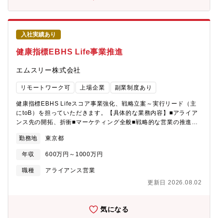
ートナーとともに目指していくのが私たちのミッションです。本
指す世界観・状態に共感いただけるパートナーを探索する新しい
領域の拡大のため、更なる施策の検討や実行が必要になり、今回
パートナー様がSmartHR関連の役務を提供できるよう伴走する
の募集にいたっております。【ミッション】SmartHR単独では解
【魅力ポイント】・社内外で関わる人が多く自身が中心になり合
決できないユーザー様の課題をパートナー様と一緒になって解決
意形成を図る必要がある機会も多くあるため、これまで培われた
入社実績あり
するため企画提案・プロジェクト推進を行い、ユーザー企業様が
調整力やプロジェクトマネジメント力が活かせます。・世間にま
SmartHRを導入・継続利用するための障害点を解決していきま
健康指標EBHS Life事業推進
だ浸透していない概念・職種のため、事業の成功によるプレゼン
す。それによってSmartHRとしてマーケットに提供する価値の増
ス向上の伸びしろがあります。また、組織拡大・成長フェーズに
大と、パートナー企業のビジネスへの貢献、そして自社の売上向
エムスリー株式会社
あり、責任と裁量を持ってチャレンジできる環境です。・パート
上や解約防止に貢献することがこのポジションのミッションで
ナー企業とともに双方の事業成長を考えた広い視野を持つことが
す。【具体的には】(1) 新しいパートナープログラムの企画立案・
リモートワーク可
上場企業
副業制度あり
できます。ユーザー、パートナー、SmartHRの”三方良し”を実現
実行・改善を継続して行うプログラム展開の戦略立案戦略に沿っ
できる機会が多く、大きなやりがいを感じられます 。・士業をは
た活動設計と実行ステークホルダーの見極めと巻き込みリリース
健康指標EBHS Lifeスコア事業強化、戦略立案～実行リード（主
じめとする専門パートナーとの折衝が多く、バックオフィス周り
されたプログラムのモニタリングと効果測定プログラムの改善プ
にtoB）を担っていただきます。【具体的な業務内容】■アライア
の専門知識が身につきます。（社会保険労務士、税理士、給与シ
ログラム適用カテゴリの拡大プログラムへの参画パートナーの拡
ンス先の開拓、折衝■マーケティング全般■戦略的な営業の推進等
ステムベンダー、勤怠システムベンダー、コンサルティングな
大(2) パートナービジネス事業拡大に向けたパートナー×パートナ
【本ポジションの魅力】■M3グループ全体の豊富なアセットを活
ど）
勤務地
東京都
ーの施策を推進販売促進・契約維持における課題感の把握当該課
用し、社会インパクトの大きいサービス開発が可能■創業者を含む
題に対し、パートナーと協働することで解決が可能となる方法を
経営層からのフィードバックを受けながらPDCAを回すことが可
年収
600万円～1000万円
仮説立て企画立案とPOCの実行定常的なサービスとして展開、定
能■今後20年を見据えたデファクトプラットフォームを自ら作りあ
期的な改善策の実行ステークホルダーの適切な巻き込み対象パー
げる経験【募集背景】日本国内でも健康経営の注目度は年々増加
職種
アライアンス営業
トナー様は、「導入支援」「士業」「BPO」「SIer」「システム
しており、経済産業省の資料によると、毎年２０％程度参加企業
更新日 2026.08.02
ベンダー」(3) 社内からのパートナー紹介があった際の対応業務パ
が増えています。ホワイト・ジャック・プロジェクトでは、2022
ートナーアカウントプランの作成パートナーが対応可能な業務・
年から取り組みを展開し、さらに事業を加速させていくステージ
サービスの可視化社内から紹介が来た際のパートナーアサイン・
に突入しています。エムスリーのミッションに共感し、巨大成長
気になる
社内ディレクション上記一連業務の抜本的な改善施策の提案と実
市場のリーディングカンパニーとなるために、健康指標のデファ