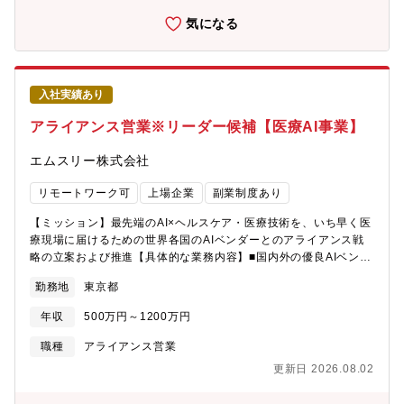
半、裁量が大きくスピード感のある風土・グループ全体で金融・
サイトで、医師（国内約9割をカバー）や薬剤師、技師、看護師な
気になる
技術・AI領域の知見を吸収できる【経験できるキャリア・習得で
ど多くの医療従事者に日々利用いただいています。ドクターベネ
きるスキル】・金融機関や大手SaaS企業との業務提携・事業共創
フィットグループでは、マネー、不動産など様々なカテゴリーで
の実務経験・FinTech事業におけるプロダクト企画・事業開発スキ
医師のニーズに応えるサービスを提供。また、さらなるサービス
ル・提携スキームの構築・契約交渉・リリースまでの一連のマネ
充実やカテゴリー拡大に向けて、外部パートナー企業とのアライ
ジメント力・決済領域におけるマーケット知識・エコシステム構
入社実績あり
アンス強化などを進めています。私達と一緒にスピード感を持っ
築スキル・将来的には事業開発リーダー／プロダクトマネージャ
てこれらを推進できる人材を募集しています。【ミッション】医
アライアンス営業※リーダー候補【医療AI事業】
ーへのキャリアステップが可能
師の生活に役立つサービスや情報の開発・提供と、広告主への価
値創出を通じて、M3の売上・利益の向上に貢献する【所属部署】
エムスリー株式会社
ドクターベネフィットグループ
リモートワーク可
上場企業
副業制度あり
【ミッション】最先端のAI×ヘルスケア・医療技術を、いち早く医
療現場に届けるための世界各国のAIベンダーとのアライアンス戦
略の立案および推進【具体的な業務内容】■国内外の優良AIベンダ
とのアライアンス交渉、日本でのビジネスプラン策定、流通戦略
勤務地
東京都
の立案やスキームにおけるアライアンスパートナー開拓、事業計
画策定 / 販売推進■ビジネスパートナー各社とのセールス組織構
年収
500万円～1200万円
築、営業戦略の立案および実行■2022年2月に設立したJVと兼務
し、事業運営に携わっていただきます【本ポジションの魅力】■主
職種
アライアンス営業
体性と多様性を尊重する組織風土です。■0→1、1→10の事業を推
更新日 2026.08.02
進する機会が多数あります。■m3の基盤・ケイパビリティを使
い、世の中に対してインパクトの大きな仕掛けを自らが実行でき