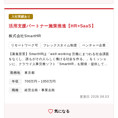
存在しません。プロダクト自体の認知度や競争力はすでに国内ト
全体を俯瞰して戦略を構築し、社内外のステークホルダーを巻き
ップクラスにありながら、アライアンス領域はまさにこれから本
込みながら企画を推進していくことで事業成長を牽引するポジシ
格拡大していく「白地」のフェーズです。既存の仕組みをただ回
ョンです。【具体的には】(1) 新規パートナーの開拓新規パートナ
すのではなく、ご自身の戦略と実行力で「パートナービジネスの
入社実績あり
ー開拓の戦略設計をお任せします(2) 既存パートナーとの関係構築
成功モデル」をゼロから定義し、事業の歴史を創り上げる圧倒的
既存パートナーとの更なる関係構築の戦略設計をお任せします(3)
活用支援パートナー施策推進【HR×SaaS】
なやりがいを得られます。■かつてないスケールでの市場開拓と社
パートナービジネス領域の戦略、企画立案事業全体を俯瞰して事
会的インパクト国内最大級のディストリビューターとの強力な提
業貢献度の高いテーマに対して中心となって取り組んでいただき
株式会社SmartHR
携による数万社規模のパートナー網や、大手SIer・金融機関など
ます既存の課題解決に留まらず、ゼロベースでの企画立案も含ま
との大型協業が続々と始動しています。自社の直販営業だけでは
れます(4) 数字分析、改善に向けた施策検討・実施定性的・定量的
リモートワーク可
フレックスタイム制度
ベンチャー企業
リーチできなかった日本全国のあらゆる企業へ自社サービスを届
なデータ分析により事業推進のためのボトルネックを特定し、関
け、日本の「ビジネスインフラ」を構築していくという、非常に
係者と連携しながら改善策の実行までを担っていただきます【ポ
【募集背景】SmartHRは「well-working 労働にまつわる社会課題
ダイナミックでスケールの大きなミッションに最前線で挑むこと
ジションの魅力】■SmartHRは2025年にARR200億円に到達し、
をなくし、誰もがその人らしく働ける社会を作る。」をミッショ
ができます。■「売って終わり」ではない、本質的な「共創」の経
労務管理クラウド市場で7年連続シェアNo.1といった事業状況
ンに、クラウド人事労務ソフト「SmartHR」を開発・提供してお
験単にプロダクトを卸して販売を委託するのではなく、パートナ
で、2030年までにARR1,000億円を目指して急成長・急拡大を続
り、これまで直販（企業へ直接提案・導入）を中心に事業展開・
ー企業が抱える課題を解決し、彼ら自身のビジネス成長（新規顧
勤務地
東京都
けており、企画職としてより大きなビジネス・成果に接すること
成長を遂げてきました。SmartHRは日々の機能拡充により利便性
客の獲得や売り上げ向上）にどう貢献できるかを描く「共創」が
ができる環境だと自負しています。■同社のパートナービジネス領
が高まっていますが、自機能だけでは補えない部分があります。
求められます。各業界のトップ企業と深い関係値を築き、双方の
年収
700万円～1050万円
域は既存のビジネスモデルを変えていく・より成長できるビジネ
中でも一部の社会保険手続きや給与計算業務、コンサルティング
事業成長をデザインする高度なアライアンス経験を積むことがで
スに変化させていくフェーズにあり、そういった新しいチャレン
業務などは、自社サービスで提供はしていないがニーズはある領
職種
経営企画・事業企画
きます。【組織構成】Bill Oneのパートナーアライアンスには約
ジをご自身が中心となって推進していく経験が積めるのが本ポジ
域のため、パートナーの力が必要不可欠です。本ポジションの配
25名が在籍しています。（2026年5月時点）
更新日 2026.08.03
ションの醍醐味です。パートナービジネス領域にとどまらず、
属部署は、上記の課題を解決できる社労士・給与計算BPO・コン
SmartHR全体の成長に大きく貢献できる役割です。■パートナー
サルティング企業との関係性強化を図っている組織です。お客様
ビジネスにおける事業推進・企画のポジションの特徴は、自身の
がSmartHRを安定してご利用いただける状態をつくることを、パ
気になる
企画がより大きな成果・影響となっていく点にあります。自社は
ートナーとともに目指していくのが私たちのミッションです。本