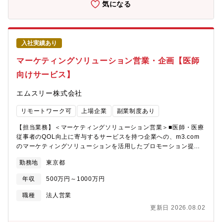
ます。?リンクURL：https://www.fincode.jp/【業務内容】■アラ
気になる
グ部門へプロダクト改善の要望としてフィードバックする■SFAを
イアンス戦略の立案・実行■金融機関を中心とした大手企業・成長
活用してパートナーごとのパイプライン（リード数・商談化率・
中のSaaS企業等との業務提携・協業スキームの企画・推進■提携
受注実績）を定量的に分析し、定例ビジネスレビューを通じて稼
候補企業の開拓および関係構築（提携交渉、契約・リリースプロ
働率と営業生産性を向上させる【本ポジションで得られる経験・
セス含む）■新サービス・共同プロダクトの企画■提携効果のモニ
成長機会】■国策レベルで伸びる医療DX市場で事業パートナーモ
入社実績あり
タリングおよびレポーティング（経営層向け資料作成・報告を含
デルを作る経験■アロワンス制度・販売チャネル設計など“事業構
む）【募集背景】2022年のサービスローンチ以降、fincodeは順
マーケティングソリューション営業・企画【医師
造をつくる仕事”に携われる■経営会議レベルで議論される販売戦
調に成長を続けています。2024年にはみずほ銀行との業務提携を
略のコア領域をリードできる■複数社を巻き込むプロジェクトマネ
向けサービス】
発表し、法人向け決済の共同展開を開始しました。今後はこの成
ジメントスキルが身につく■将来の事業責任者/BizDev責任者への
功モデルをもとに、複数の金融機関や大手SaaS事業者との新たな
昇格機会が多い【キャリアパス】■パートナーセールス部隊拡大に
エムスリー株式会社
パートナーシップを拡大するフェーズに入っています。その中核
伴う部長ポジション■事業企画・事業開発ポジション■パートナー
を担うアライアンス企画担当として、共に次世代の決済インフラ
ビジネス全体の統括（複数事業横断）【MEDIXSの特徴】
リモートワーク可
上場企業
副業制度あり
を創っていける仲間を募集します。【組織について】GMOイプシ
MEDIXSはクラウド薬歴システムの先駆けであり、調剤薬局に必
ロン社のマーケティンググループに配属となります。現在課長2
要な基幹システムから、既存の業務フローを拡張する機能を有
【担当業務】＜マーケティングソリューション営業＞■医師・医療
名、メンバー6名で運営しています。【特徴・強み】■自社開発の
し、現場～経営まで革新するプロダクトです。薬歴システム/かか
従事者のQOL向上に寄与するサービスを持つ企業への、m3.com
決済プラットフォームを軸に、銀行・SaaS・FinTech企業との協
りつけ支援/レセコン/在庫管理
のマーケティングソリューションを活用したプロモーション提案■
業を推進できる環境■GMOペイメントゲートウェイグループの信
ニーズ・課題調査、マーケティングプランの企画・提案、効果分
頼性とリソースを活かし、新しい決済エコシステムの構築に挑戦
勤務地
東京都
析・検証、改善提案まで、クライアント要件に応じたソリューシ
可能■少数精鋭のチームで、意思決定が早く、自らの企画をスピー
ョン提供＜アライアンス営業及び協同事業の企画・推進＞■入社
ディに形にできる■金融×テクノロジーの交差点で、事業企画・プ
年収
500万円～1000万円
後、一定の営業経験を経た上で中長期的な取り組みとして、外部
ロダクト企画・アライアンス推進を横断的に経験できる【環境面
企業とのアライアンスによる新規事業の創出にトライ■事業プラン
職種
法人営業
について】・GMOイプシロンは約50名規模の組織で、経営層とも
の策定、アライアンス先と協業の体制構築、各種施策の推進等、
近い距離で事業推進が可能・企画・営業・開発が一体となった横
更新日 2026.08.02
担当事業の全体推進をリードする経験が得られます【募集背景】
断型チームで、オープンな議論が行われる環境・平均年齢30代前
エムスリーが運営する「m3.com」は日本最大級の医療従事者専門