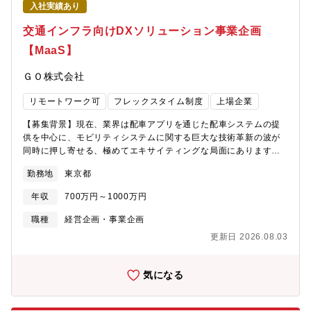
入社実績あり
履行上の課題解決・契約締結後の「後工程」の責任者として、瑞
ーゲット業界の特定からお任せします。自ら仮説を立てて泥臭く
穂工場における契約履行状況（納期・数量・品質・コストなど）
アプローチを行い、市場を切り拓いていく「業界開拓型営業」と
交通インフラ向けDXソリューション事業企画
を総合的に管理します。【働き方】平均残業時間：20時間フレッ
しての役割も担っていただきます。 アライアンス戦略において
【MaaS】
クス可否：可リモート勤務：可（週1～2日程度）【社宅詳細】■社
は、それぞれの業界特有の商習慣を深く理解した上で協業を進め
宅 概要・年齢制限 ：なし・入居期限 ：10年間・賃料限度額 ：同
る「業界特化型」のアプローチ以外にも、業界を問わず広く利用
ＧＯ株式会社
居のお子様あり 120,000円同居のお子様なし 100,000円 ※
されるHorizontalプロダクトや、Globalテック企業との連携など
共益費・管理費を除く・本人負担額 ：20,000～40,000円/月程度
多様な可能性の中から最適な販売提携スキームをゼロから構築し
リモートワーク可
フレックスタイム制度
上場企業
※物件の条件，入居期間により変動 ※共益費，管理費等は個人
ていただきます。【職務詳細】「LegalBrain」のAPI/MCP等のプ
負担・エリア ：（鶴ヶ島・昭島・立川・所沢・青梅・八王子）近
ロダクト連携にとどまらず、ビジネススキーム構築も含めた多角
【募集背景】現在、業界は配車アプリを通じた配車システムの提
郊・面積上限 ：同居のお子様あり 75m2 同居のお子様なし
的なアライアンス開拓と、新規事業の立ち上げを担っていただき
供を中心に、モビリティシステムに関する巨大な技術革新の波が
60m2・間取：制限なし・物件選定方法 ：原則，会社指定業者を
ます。■ アライアンス戦略の立案・実行・各種提携先候補との連
同時に押し寄せる、極めてエキサイティングな局面にあります。
通して本人が選定・物件種類 ：戸建物件は認めない・その他 ：社
携戦略の策定・連携による価値創出のユースケース（構想）の検
プロジェクトの推進力を維持しつつ、そのコアにある次世代の車
宅入居後の物件変更は認めない※現住居から通勤可能な場合（通
討・提携先の開拓、交渉、ビジネススキーム（契約形態）、協業
勤務地
東京都
載システムの立ち上げを加速させるため、新たにメンバーを募集
勤時間：１時間30分以内）は利用不可 ■独身寮/単身赴任寮 概要・
モデルの構築・提携後のプロジェクトマネジメント、および実運
します。【業務内容】■制度調査、市場調査、顧客・競合調査、事
場所：（鶴ヶ島・昭島・立川・所沢・青梅・八王子）近郊・選
用における効果検証、改善施策の立案・実行・提携パートナーと
年収
700万円～1000万円
業計画・P/L・KPI策定。■ビジネスモデル策定、価格検討、ベン
定：会社選定・間取り：1K，1R・本人負担額：１～２万円/月程
のリレーション構築■主要な指標（KPI/KGI）・新規アライアンス
ダー選定、アライアンス設計。■プロダクトやサービス仕様の検
職種
経営企画・事業企画
度・入居期限：独身寮 35 歳到達時もしくは入社後2年間のいず
提携数および連携を通じたビジネス化の進捗・ターゲットへのア
討。■営業ターゲット選定、販売・プロモーション手法の検討。■
れか長い方／35歳以上の場合は入社後2年間 単身赴任寮 単身赴
プローチ数、商談化率、および協業合意への転換率■入社後お任せ
更新日 2026.08.03
国交省対応、補助金対応、パートナー企業との交渉。【魅力・や
任期間中※現住居/ご実家から通勤可能な場合（通勤時間：１時間
したいこと・LegalBrainが最もフィットするターゲット業界はど
りがい】自動運転や次世代車載端末の企画に携わることで、社会
30分以内）は利用不可
こか、自ら仮説を立ててリサーチおよび特定を行う・その見立て
実装の最前線に関わることができます。単なるコンセプト検討や
気になる
をもとに、業界別のアプローチ戦略（パートナー開拓含む）を策
机上での議論にとどまらず、実際に街を走るプロダクトとして社
定し、実際の開拓・実行を推進する【ポジションの魅力】・最先
会の中で使われるものづくりに深く関与することができ、自分が
端技術の社会実装： MCPや最新のAI技術を、リーガルという専門
関わった企画や取り組みが実際の社会でどのように活用され、ど