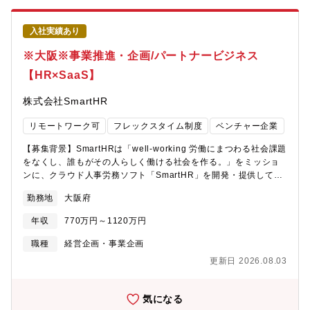
案スキームの構築など、自走に向けた手厚い支援体制を提供しま
す。■プロモーション・案件創出の企画推進社内のマーケティング
入社実績あり
部門等と連携し、パートナー企業との共催ウェビナーの企画や販
促施策の実施など、優良な商談（トスアップ案件）を持続的に創
※大阪※事業推進・企画/パートナービジネス
出するための仕組みづくりを行います。【募集背景】「Bill
【HR×SaaS】
One」はこれまで直販を中心としたアプローチで急成長を遂げて
きましたが、今後のさらなる事業拡大を見据え、IT商材流通の約7
株式会社SmartHR
割を占めるとされる「パートナービジネス」の本格的な開拓・強
化へと大きく舵を切っています。全国規模の強固な販売網を持つ
リモートワーク可
フレックスタイム制度
ベンチャー企業
有力企業との新規提携や、各業界をけん引するエンタープライズ
企業との大型アライアンスが複数スタートするなど、パートナー
【募集背景】SmartHRは「well-working 労働にまつわる社会課題
ビジネスを通じて事業を非連続に成長させるための強力な基盤が
をなくし、誰もがその人らしく働ける社会を作る。」をミッショ
着実に整いつつあります。こうした大型協業の本格稼働に伴い、
ンに、クラウド人事労務ソフト「SmartHR」を開発・提供してお
パートナー企業経由での商談機会は今後さらに加速度的に増加し
り、これまで直販（企業へ直接提案・導入）を中心に事業展開・
ていく見込みです。このかつてないモメンタムを最大限に生か
勤務地
大阪府
成長を遂げてきました。当社のビジネス組織は「The Model型の
し、パートナー企業への手厚い支援体制の構築や、スピーディー
直販組織」と「パートナー様経由での間接販売を行うパートナー
な案件対応によってビジネスをさらにスケールさせていくため、
年収
770万円～1120万円
ビジネス組織」があり、白地の多いのパートナービジネス組織を
最前線を担う組織体制の強化を行うこととなりました。目の前に
強化していくことを方針の一つとして掲げております。そこで、
職種
経営企画・事業企画
ある巨大なマーケットポテンシャルを確実な成果へとつなげ、Bill
パートナービジネス領域の拡大・成長を中心として牽引してくだ
Oneのパートナービジネスのさらなる飛躍をけん引していただけ
更新日 2026.08.03
さる方に新たにジョインしていただたく、新設のポジションを募
るコアメンバーを募集いたします。【ポジションの魅力】■「正解
集することになりました。事業・サービスの開発やグロースの経
がない」領域で、ビジネスの型を自ら創り上げる醍醐味同社のパ
験がある方からのご応募をお待ちしております。【ミッション】
気になる
ートナービジネスには、まだ決まりきった「成功のバイブル」が
パートナービジネス領域の更なる拡大、成長の実現に向けて事業