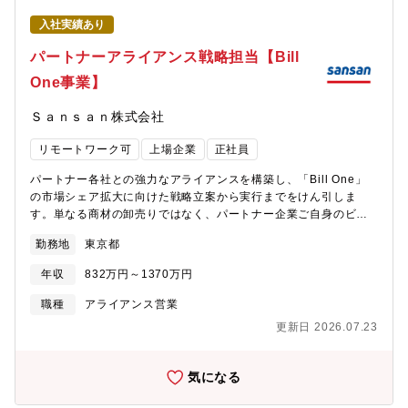
性の高い領域でどう活用するか。技術とビジネスの結節点で、市
のような価値を生み出しているのかを実感しながら仕事に取り組
場に前例のない仕組みを構築できます。圧倒的な裁量とスピー
入社実績あり
むことができる点は、この領域ならではのやりがいだと考えてい
ド： 意思決定の速い少数精鋭の組織にて、戦略立案から実行、契
ます。また、少数精鋭のチームで事業が推進されているため、一
パートナーアライアンス戦略担当【Bill
約締結までを一気通貫で担当いただけます。・「負」を解消する
人ひとりに大きな裁量が与えられている環境で働くことができま
社会貢献性： 法務という企業の根幹に関わる課題をテクノロジー
One事業】
す。日々の業務を通じて、自身の担当領域にとどまらず、事業戦
で解決し、日本のビジネスの生産性を劇的に向上させる実感を得
略の検討や意思決定のプロセスに近い立場で関わることができ、
られます。【募集部門の紹介】LegalBrain事業本部 Business
Ｓａｎｓａｎ株式会社
こうした環境の中で、自分の考えや提案をもとに事業の方向性に
部 私たちの組織は、あえて既存の営業フレームワーク（The
影響を与える経験を積むことで、主体的に事業に関わりながら成
Model等）に当てはめた分業を行っていません。その理由は、今
リモートワーク可
上場企業
正社員
長していくことができる点も本ポジションの魅力です。【今後の
がまさにPMF（プロダクトマーケットフィット）を追求する重要
キャリアパス】GOアプリ事業本部において、タクシー業界のDX
なフェーズだからです。営業が顧客に寄り添い、現場で共創した
パートナー各社との強力なアライアンスを構築し、「Bill One」
を推進するプロダクト・サービスの事業企画に携わっていただき
「真のニーズ」を、最短距離でプロダクト開発へとフィードバッ
の市場シェア拡大に向けた戦略立案から実行までをけん引しま
ます。入社後は、既存サービスの改善や新たな施策の企画・推進
クし、プロダクトそのものを進化させていく。この「営業と開発
す。単なる商材の卸売りではなく、パートナー企業ご自身のビジ
を通じて事業理解を深めながら、将来的には当該領域におけるサ
の密接なループ」を回すことを最優先しているため、職種の枠を
ネス成長（売り上げ・顧客提供価値の向上）にも貢献する「共創
ービスマネージャーとして、PLを含めた事業責任を担うポジショ
勤務地
東京都
超えて事業成長にコミットする組織体制をとっています。
の力学」を生み出し、強固なエコシステムを拡大していく中核的
ンを目指していただきます。また、タクシーDX領域で得られた知
なポジションです。【職務内容】■パートナー戦略の立案・実行担
見や事業推進の経験を基盤として、将来的にはGOが展開する新規
年収
832万円～1370万円
当パートナーごとの事業特性や顧客基盤に合わせた中長期的なア
サービスの企画・立ち上げにも参画いただくなど、事業成長をリ
ライアンス戦略・ビジネスプランを策定し、目標達成に向けたロ
職種
アライアンス営業
ードする役割を担っていただくことが可能です。
ードマップを推進します。■新規パートナーのリクルーティング
更新日 2026.07.23
「Bill One」のさらなる市場浸透に向け、高いシナジーを見込め
る新規パートナー企業のターゲティング、アプローチ、契約締結
までをけん引します。■パートナーイネーブルメント（教育・販売
気になる
支援）パートナー企業が自信を持って「Bill One」を提案・販売
できるよう、製品勉強会の企画・実施、営業ノウハウの共有、提