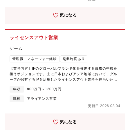
おります。・クレジットカード業界は多くのプレーヤーが介在
度高く働けるフレキシブルなワーキングスタイルがあります
し、複雑で高コストな業界です。この構造を打破すべく、これま
で決済企業が参入していない領域へアプローチいただきます。
気になる
【採用背景】業容拡大のための増員（決済ネットワーク領域への
新規参入のため）【組織構成】9名（Grカード会社からの出向者が
多く在籍しております）
ライセンスアウト営業
ゲーム
管理職・マネージャー経験
副業制度あり
【業務内容】IPのグローバルブランド化を推進する戦略の中核を
担うポジションです。主に日本およびアジア地域において、グル
ープが保有するIPを活用したライセンスアウト業務を担当いただ
きます。【具体的な業務内容】■国内外におけるライセンスアウト
年収
800万円～1300万円
営業活動■海外クライアントおよびエージェントとの折衝・関係構
築■稟議起案、契約書締結、IP監修などの関連業務
職種
アライアンス営業
更新日 2026.08.04
気になる