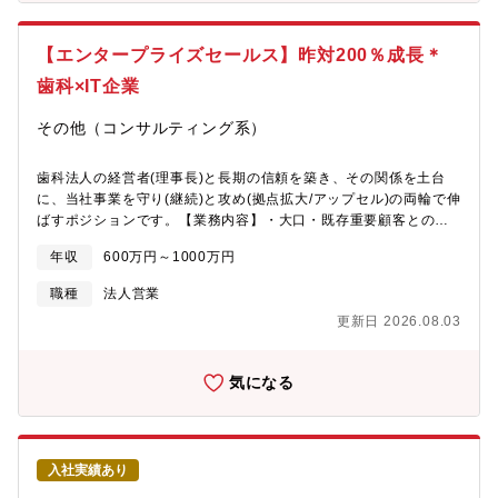
【エンタープライズセールス】昨対200％成長＊
歯科×IT企業
その他（コンサルティング系）
歯科法人の経営者(理事長)と長期の信頼を築き、その関係を土台
に、当社事業を守り(継続)と攻め(拠点拡大/アップセル)の両輪で伸
ばすポジションです。【業務内容】・大口・既存重要顧客との関
係を預かり、継続的な信頼をより深いパートナーシップへと育て
年収
600万円～1000万円
る・新規の大型アライアンス締結、既存顧客へのアップセルま
で、営業の全レンジを一人称で担う・業界キーマン・学会・企業
職種
法人営業
を巻き込み、市場そのものと会社の立ち位置をつくっていく・経
更新日 2026.08.03
営者層と対等に渡り合いながら、無形のサービスを顧客事業の“根
幹”へと押し上げる・顧客と社内（マーケ・開発・営業等）をつな
ぐハブとして、価値創出の起点になる【メディカルシフトの事
気になる
業】私たちは、東京大学出身者が2名で共同創業し、WEBエンジ
ニアでもあるBain & Company出身の堀・リクルート出身の宮井
が率いる急成長スタートアップです。アイディアとテクノロジー
で医療の「転換点/シフト」となる事業を作ることを目指し、まず
入社実績あり
はDXがほとんど進んでいない、かつ大手が構造的に参入しにく
い、空白地帯・約4兆円市場"歯科市場"に特化して事業を展開して