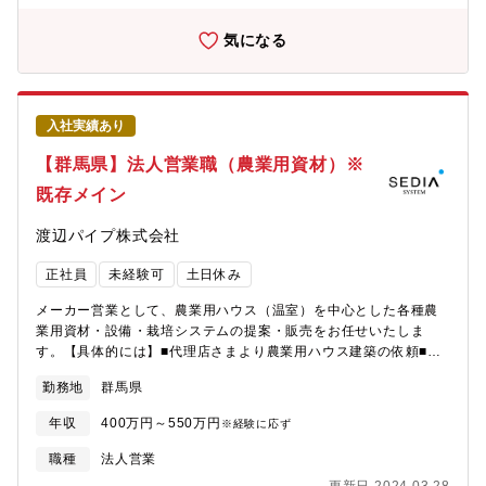
くことができるため、裁量が大きく、また、お客様の喜びの声を
直接感じることができるやりがいのある業務です。
気になる
入社実績あり
【群馬県】法人営業職（農業用資材）※
既存メイン
渡辺パイプ株式会社
正社員
未経験可
土日休み
メーカー営業として、農業用ハウス（温室）を中心とした各種農
業用資材・設備・栽培システムの提案・販売をお任せいたしま
す。【具体的には】■代理店さまより農業用ハウス建築の依頼■生
産者さま、代理店さまと仕様打合せ■CADで設計、見積もり作成■
勤務地
群馬県
施工会社の手配（施工管理）■引渡し入社後はOJT研修として、最
初は周りのサポートをしていただきます。様々な場面に関わるこ
年収
400万円～550万円
※経験に応ず
とで、全体の仕事の流れを覚えていただきます。＊CAD等も入社
後にお教えします。
職種
法人営業