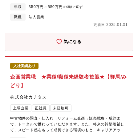
メージしながら中古物件の仕入れを行います。(2)リフォーム企
年収
350万円～550万円
※経験に応ず
画：お客様が住まいに求めることはなにかを考えながら、リフォ
ームのプランを立てていきます。(3)販売：自ら企画したリフォー
職種
法人営業
ムの物件を、自分の言葉でお客様にアピールしていきます。【魅
更新日 2025.01.31
力】自身のアイディアを形にし、それを自らお客様に提案してい
くことができるため、裁量が大きく、また、お客様の喜びの声を
直接感じることができるやりがいのある業務です。
気になる
入社実績あり
企画営業職 ★業種/職種未経験者歓迎★【群馬/み
どり】
株式会社カチタス
上場企業
正社員
未経験可
中古物件の調査・仕入れ→リフォーム企画→販売戦略・成約ま
で、トータルで携わっていただきます。また、将来の幹部候補し
て、スピード感をもって成長できる環境のもと、キャリアアップ
を図っていただくことができます。【業務詳細】(1)仕入れ：現地