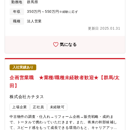
勤務地
群馬県
に赴き、「どのような方に住んでいただきたいか」お客様像をイ
メージしながら中古物件の仕入れを行います。(2)リフォーム企
年収
350万円～550万円
※経験に応ず
画：お客様が住まいに求めることはなにかを考えながら、リフォ
ームのプランを立てていきます。(3)販売：自ら企画したリフォー
職種
法人営業
ムの物件を、自分の言葉でお客様にアピールしていきます。【魅
更新日 2025.01.31
力】自身のアイディアを形にし、それを自らお客様に提案してい
くことができるため、裁量が大きく、また、お客様の喜びの声を
直接感じることができるやりがいのある業務です。
気になる
入社実績あり
企画営業職 ★業種/職種未経験者歓迎★【群馬/太
田】
株式会社カチタス
上場企業
正社員
未経験可
中古物件の調査・仕入れ→リフォーム企画→販売戦略・成約ま
で、トータルで携わっていただきます。また、将来の幹部候補し
て、スピード感をもって成長できる環境のもと、キャリアアップ