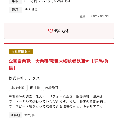
年収
350万円～550万円
※経験に応ず
画：お客様が住まいに求めることはなにかを考えながら、リフォ
ームのプランを立てていきます。(3)販売：自ら企画したリフォー
職種
法人営業
ムの物件を、自分の言葉でお客様にアピールしていきます。【魅
更新日 2025.01.31
力】自身のアイディアを形にし、それを自らお客様に提案してい
くことができるため、裁量が大きく、また、お客様の喜びの声を
直接感じることができるやりがいのある業務です。
気になる
入社実績あり
企画営業職 ★業種/職種未経験者歓迎★【群馬/前
橋】
株式会社カチタス
上場企業
正社員
未経験可
中古物件の調査・仕入れ→リフォーム企画→販売戦略・成約ま
で、トータルで携わっていただきます。また、将来の幹部候補し
て、スピード感をもって成長できる環境のもと、キャリアアップ
を図っていただくことができます。【業務詳細】(1)仕入れ：現地
勤務地
群馬県
に赴き、「どのような方に住んでいただきたいか」お客様像をイ