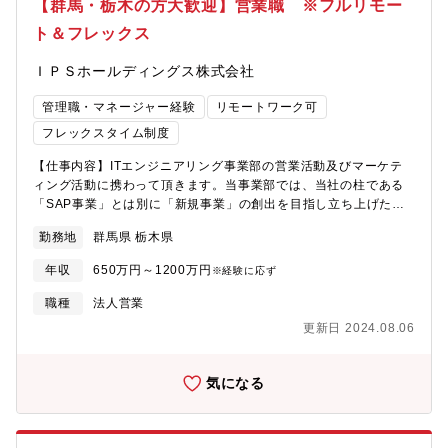
【群馬・栃木の方大歓迎】営業職 ※フルリモー
ット溶接、アーク溶接、レーザ溶接・切断、加工・組立、塗装、
ト＆フレックス
検査など、さまざまな分野で使用されるロボット商品です。）■入
社後の教育体制：入社後、ロボットの基本操作をアカデミにて受
ＩＰＳホールディングス株式会社
講いただき、基本的な業務研修を実施します。研修や日々の業務
を通じて、基本的な知識等を身に付けていきます。
管理職・マネージャー経験
リモートワーク可
フレックスタイム制度
【仕事内容】ITエンジニアリング事業部の営業活動及びマーケテ
ィング活動に携わって頂きます。当事業部では、当社の柱である
「SAP事業」とは別に「新規事業」の創出を目指し立ち上げたサ
ービスになり、ＩＴ全体でクライアントの課題を解決していきま
勤務地
群馬県 栃木県
す。クライアントは、主に製造業のお客様になります。【営業活
動】■新規顧客獲得のためのマーケティング戦略の策定（ターゲッ
年収
650万円～1200万円
※経験に応ず
ト選定、予算策定・管理、KPI設計）■新規、既存のお客様へのヒ
アリング⇒企画・提案／企画書、提案書、契約書等の各種書類の
職種
法人営業
作成⇒契約交渉、締結（クロージング）■各種施策の役割と方針と
更新日 2024.08.06
優先順位の定義、および改善施策の立案と実行（オウンドメディ
ア、SNS、WEB広告、WEBサイト改修、メルマガ運用、セミナー
運用など）【採用背景】組織・営業力の強化
気になる