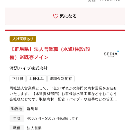
更新日 2024.03.28
気になる
入社実績あり
【群馬県】法人営業職（水道/住設/設
備）※既存メイン
渡辺パイプ株式会社
正社員
土日休み
退職金制度有
同社法人営業職として、下記いずれかの部門の商材営業をお任せ
いたします。【水道資材部門】お客様は水道工事などをおこなう
会社様などです。取扱商材：配管（パイプ）や継手などの管工機
材（水道、ガスなどの配管、バルブ、ポンプなど）【住宅設備部
勤務地
群馬県
門】お客様は工務店様、リフォーム店様などです。取扱商材：住
宅設備や建材 等（ユニットバス・システムキッチンなどの住宅
年収
400万円～550万円
※経験に応ず
設備、ドアや床材などの建材【設備部門】お客様はサブコン様な
どです。取扱商材：空調・給排水設備・電設資材など（商業施設
職種
法人営業