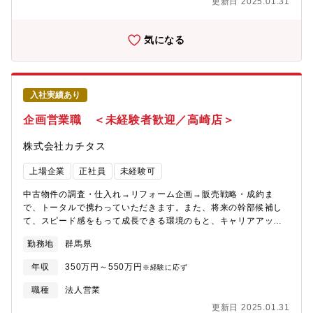
更新日 2025.01.31
力】自身のアイディアを形にし、それを自らお客様に提案してい
くことができるため、裁量が大きく、また、お客様の喜びの声を
直接感じることができるやりがいのある業務です。
気になる
入社実績あり
企画営業職 ＜未経験者歓迎／高崎店＞
株式会社カチタス
上場企業
正社員
未経験可
中古物件の調査・仕入れ→リフォーム企画→販売戦略・成約ま
で、トータルで携わっていただきます。また、将来の幹部候補し
て、スピード感をもって成長できる環境のもと、キャリアアップ
を図っていただくことができます。【業務詳細】(1)仕入れ：現地
勤務地
群馬県
に赴き、「どのような方に住んでいただきたいか」お客様像をイ
メージしながら中古物件の仕入れを行います。(2)リフォーム企
年収
350万円～550万円
※経験に応ず
画：お客様が住まいに求めることはなにかを考えながら、リフォ
ームのプランを立てていきます。(3)販売：自ら企画したリフォー
職種
法人営業
ムの物件を、自分の言葉でお客様にアピールしていきます。【魅
更新日 2025.01.31