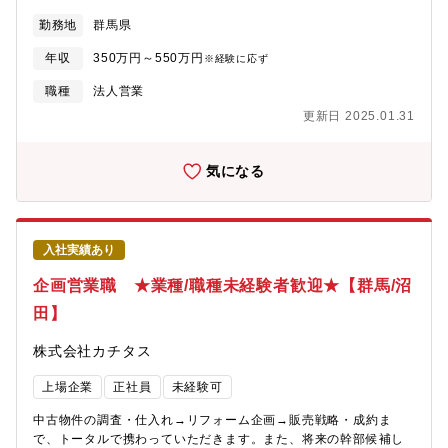
を図っていただくことができます。【業務詳細】(1)仕入れ：現地
勤務地
群馬県
に赴き、「どのような方に住んでいただきたいか」お客様像をイ
メージしながら中古物件の仕入れを行います。(2)リフォーム企
年収
350万円～550万円
※経験に応ず
画：お客様が住まいに求めることはなにかを考えながら、リフォ
ームのプランを立てていきます。(3)販売：自ら企画したリフォー
職種
法人営業
ムの物件を、自分の言葉でお客様にアピールしていきます。【魅
更新日 2025.01.31
力】自身のアイディアを形にし、それを自らお客様に提案してい
くことができるため、裁量が大きく、また、お客様の喜びの声を
直接感じることができるやりがいのある業務です。
気になる
入社実績あり
企画営業職 ★業種/職種未経験者歓迎★【群馬/沼
田】
株式会社カチタス
上場企業
正社員
未経験可
中古物件の調査・仕入れ→リフォーム企画→販売戦略・成約ま
で、トータルで携わっていただきます。また、将来の幹部候補し