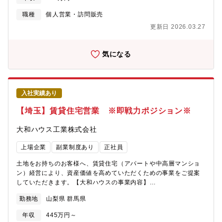
https://www.daiwahouse.co.jp/recruit/index.html?
page=from_header～キャリア採用ページ～
職種
個人営業・訪問販売
https://job.axol.jp/vb/c/daiwahouse/public/top～新卒ページ～
更新日 2026.03.27
https://www.daiwahouse.co.jp/recruit/freshers/index.html■働く
スタッフ紹介
https://www.daiwahouse.co.jp/recruit/person/index.html
気になる
入社実績あり
【埼玉】賃貸住宅営業 ※即戦力ポジション※
大和ハウス工業株式会社
上場企業
副業制度あり
正社員
土地をお持ちのお客様へ、賃貸住宅（アパートや中高層マンショ
ン）経営により、資産価値を高めていただくための事業をご提案
していただきます。【大和ハウスの事業内容】
https://www.daiwahouse.co.jp/company/work/index.html【大和
勤務地
山梨県 群馬県
ハウスの採用ページ】～大和ハウスについてや働く環境などの記
載があります～
年収
445万円～
https://www.daiwahouse.co.jp/recruit/index.html?