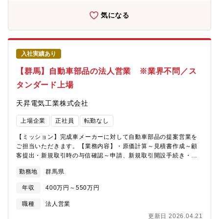
ける品質管理体制の構築・改善まで、製品の品質を根本から高め
るための中心的な役割を担うことができる。データに基づいた課
気になる
題解決: 品質データの分析を通じて不良原因を特定し、具体的な対
策を立案・推進することで、製品の信頼性向上に直接貢献でき
る。これらの業務を通じて、技術的な専門性を深めながら、製品
の品質を支える重要な役割を担い、大きな達成感とやりがいを感
入社実績あり
じることができる。
【群馬】自動車部品の法人営業 ※業界不問／ス
タンダード上場
天昇電気工業株式会社
上場企業
正社員
転勤なし
【ミッション】完成車メーカーに対して自動車部品の提案営業を
ご担当いただきます。【業務内容】・原価計算～見積書作成～顧
客提出・新規取引時の与信確認～申請、新規取引開設手続き・受
注後の生産立上げフォローアップ・量産開始後のフォローアップ
勤務地
群馬県
(QCD)・売掛金回収までのフォローアップ【営業対象業界】自動
車 -SUBARU 直接取引及び他SUBARU サプライヤー内装、外装
年収
400万円～550万円
樹脂部品【業務の魅力】・幅広い成型機を持ち、3500トンまでの
生産に対応できる設備を保有しているため、提案要素が大きく大
職種
法人営業
変やりがいがあります。・数値目標：上長との面談の上予算を設
更新日 2026.04.21