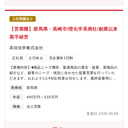
ライン中心）■直接営業ではなく「販売網の構築」がミッション■
パートナーと協働して事業拡大＝＝＝＝＝＝＝＝＝＝＝＝＝＝＝
＝＝＝＝＝＝＝＝＝＝＝＝＝＝＝＝【取扱商材】・自治体向け基
入社実績あり
幹システム（住民情報／税／福祉など）・クラウドサービス／パ
ッケージシステム【入社後の教育体制】・まずは座学から：ITの
【営業職】群馬県・高崎市/理化学系商社/創業以来
基礎や自治体特有のルールを学びます。・OJT（同行）：最初の
黒字経営
半年～1年は先輩の商談に同行。自治体の年間スケジュールに合わ
せ、1年を通して一通りの流れを体験していただきます。・未経験
高信化学株式会社
出身者が活躍中：営業職は異業種（メーカー、金融、人材業界な
ど）からの転職者が多く活躍している職種です。サポート体制は
正社員
土日休み
完全週休2日制
万全です。
【業務内容】■製品ニーズ獲得、最適商品の選定・提案、新製品の
紹介など、顧客のニーズ・状況に合わせた提案営業を行っていた
だきます。おおよそ1人4社位程度お任せします。最終提案時には
メーカーの担当と同行するため入社段階での専門知識は不要で
勤務地
群馬県
す！【取引先】■既存顧客中心とし、企業の研究機関や工場（製
薬/化学/半導体/食品/バイオ等）、公立・民間の研究所、大学等
年収
400万円～510万円
【商材】■試薬・工業薬品・分析機器・機材など、メイン商材は20
万点を超えています。・工業薬品…エタノールやアンモニア等工
職種
法人営業
業材料となる薬品。・分析機器…電子顕微鏡などの解析装置やク
更新日 2026.08.06
ロマトグラフ、Ｘ線分析装置。【営業職の魅力】■商社でありなが
ら長年のメーカーとの関係性の中で高信化学オリジナルの商品も
豊富にあるため、競合企業に対し優位性の高い提案が可能です。■