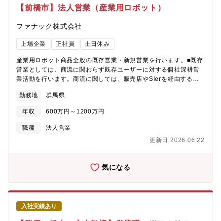
戦略的な仕様や自身で考えた設計案を盛り込めます。・大きな達
【前橋市】法人営業（産業用ロボット）
成感：自分の営業活動がキッカケで開発された「自社製品が搭載
された商品」が見られます。・日本発条の技術を新しい分野のニ
ファナック株式会社
ーズに生かすことができます。【ニッパツの特徴・魅力】・ばね
の開発や生産で培った自慢の技術を磨き応用し続け、国内・世界
上場企業
正社員
土日休み
トップクラスのシェア製品を多数保有する東証プライム上場メー
カー・自動車部品においては今後電気自動車、ハイブリッドカー
産業用ロボット商品全般の既存営業・新規営業を行います。■既存
へと製品の軸足が移っていく中でも必ず必要とされる部品（ば
営業としては、商流に関わらず既存ユーザーに対する個社深耕営
ね、シート等）を製品として有しています。・幅広い製品ポート
業活動を行います。商流に関しては、販売店やSIerを経由する間
フォリオで、特定業界の景気動向に左右されすぎることがなく、
接販売や、ユーザーとの直接契約などさまざまです。その営業活
勤務地
群馬県
創立以来80年間経常赤字なしと事業の安定性が魅力。・同社の離
動においては、販売店、SIer、周辺機器メーカーとの連携も重要
職率は5％程度、腰を据えて働く環境が整っています。全社員の中
となります。■新規営業の際は、販売店やSIerからの紹介、展示会
年収
600万円～1200万円
で中途入社割合は約2割であり、上級管理職の中途入社割合も約2
で獲得したリード、Web問い合わせ等を通じて顧客を獲得してい
割なのでハンデはありません。・働き方改革プロジェクト：2018
きます。■既存・新規ともに、販売店の開拓や自社商品取り扱い拡
職種
法人営業
年度よりスタートし、本社と各本部から委員を選出し、定期的に
大に向けた活動、SIerとの連携・技術支援などの活動が加わりま
更新日 2026.06.22
業務効率化の取り組み事例紹介や計画の進捗報告会を行っていま
す。■顧客訪問面談を基本とし、状況に応じてリモート技術を活用
す。ノー残業DAYの実施など働き方改革に取り組んでいます。・
し、当社および商品の技術・付加価値を売り込みます。※取扱商
1LDK／2LDKの家族寮（3～4万円程）、１Kの独身寮（1～3万円
材…「高品質」「高性能」「高付加価値」をモットーに、使いや
気になる
程）で入居可。
すさを考慮したうえで最新技術を駆使して開発された同社の商品
を取り扱います。（ハンドリングロボット、協働ロボット、デル
タロボット、塗装ロボット、パレタイジングロボット 等）【補
足】「壊れない。壊れる前に知らせる、壊れてもすぐ直せる。」
入社実績あり
という開発方針のもと、信頼性の高さで世界中の工場の稼働率向
上を目指す商品を販売します。（マテリアルハンドリング、スポ