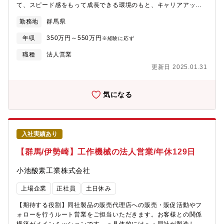
て、スピード感をもって成長できる環境のもと、キャリアアップ
を図っていただくことができます。【業務詳細】(1)仕入れ：現地
勤務地
群馬県
に赴き、「どのような方に住んでいただきたいか」お客様像をイ
メージしながら中古物件の仕入れを行います。(2)リフォーム企
年収
350万円～550万円
※経験に応ず
画：お客様が住まいに求めることはなにかを考えながら、リフォ
ームのプランを立てていきます。(3)販売：自ら企画したリフォー
職種
法人営業
ムの物件を、自分の言葉でお客様にアピールしていきます。【魅
更新日 2025.01.31
力】自身のアイディアを形にし、それを自らお客様に提案してい
くことができるため、裁量が大きく、また、お客様の喜びの声を
直接感じることができるやりがいのある業務です。
気になる
入社実績あり
【群馬/伊勢崎】工作機械の法人営業/年休129日
小池酸素工業株式会社
上場企業
正社員
土日休み
【期待する役割】同社製品の販売代理店への販売・販促活動やフ
ォローを行うルート営業をご担当いただきます。お客様との関係