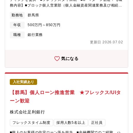
務内容】■ブロック個人営業部（個人金融資産関連業務及び相続関
連業務に特化した営業店舗）または営業店に所属し、個人向けコ
勤務地
群馬県
ンサルティング業務を担当します。■お客さまのライフステージ、
資産背景、ご家族の状況などに応じ、お客さま一人ひとりが抱え
年収
500万円～850万円
るニーズに合わせ、「資産形成」、「資産運用」、「資産管理
（保全）」などの、コンサルティングを提供します。■遺言信託、
職種
銀行業務
税務面の対応など、より専門性が必要な場面では、必要に応じ、
更新日 2026.07.02
本部専門部署と連携して対応します。【教育・育成について】■銀
行業や顧客を理解いただくために事務業務から初めていただき必
要資格や業務の理解を深めていただきます。半年～１年で支店で
気になる
の現場OJTがあり配属支店にて先輩社員と外訪をしていきます。■
過去には異業界の法人営業経験者が当行に入行し活躍をしていま
す。★入行後はOJTをはじめ、業務別に充実した研修制度を整備
しています。★資格取得制度やeラーニングにより行員の自己啓発
入社実績あり
をサポート。毎期多くの公的資格取得者が誕生しています。【選
べる転勤制度】Fコース（転居を伴う転勤有）／ Aコース（転居
【群馬】個人ローン推進営業 ★フレックス/UIタ
を伴う転勤無）【働き方・福利厚生・魅力】■土日祝休 ■平均残
ーン歓迎
業時間17H ■平均有給取得日数13.1日 ■一昨年度育休取得
100%（女性54名/男性131名）■5営業日連続休暇、リフレッシュ
株式会社足利銀行
休暇3日、ファミリーサポート休暇2日、記念日休暇、健康休暇、
結婚などの特別休暇■スマートワーク運動(フレックス制度活用推
フレックスタイム制度
採用人数5名以上
正社員
進)・男性育休取得率100%、女性のキャリア改革（育児時短勤務
期間延長）■各地に独身寮有（5千円程度/月）■社宅有（2～3万程
■個人のお客様の住宅ローン等を担当 ■金融機関でのご経験、ハ