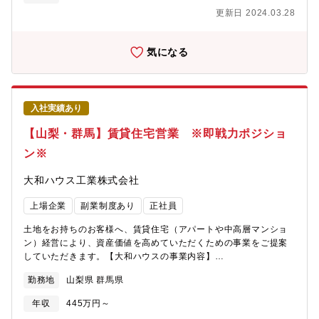
などの大型建築物で使用する設備全般）
更新日 2024.03.28
気になる
入社実績あり
【山梨・群馬】賃貸住宅営業 ※即戦力ポジショ
ン※
大和ハウス工業株式会社
上場企業
副業制度あり
正社員
土地をお持ちのお客様へ、賃貸住宅（アパートや中高層マンショ
ン）経営により、資産価値を高めていただくための事業をご提案
していただきます。【大和ハウスの事業内容】
https://www.daiwahouse.co.jp/company/work/index.html【大和
勤務地
山梨県 群馬県
ハウスの採用ページ】～大和ハウスについてや働く環境などの記
載があります～
年収
445万円～
https://www.daiwahouse.co.jp/recruit/index.html?