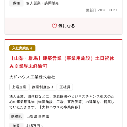
page=from_header～キャリア採用ページ～
職種
個人営業・訪問販売
https://job.axol.jp/vb/c/daiwahouse/public/top～新卒ページ～
更新日 2026.03.27
https://www.daiwahouse.co.jp/recruit/freshers/index.html■働く
スタッフ紹介
https://www.daiwahouse.co.jp/recruit/person/index.html
気になる
入社実績あり
【山梨・群馬】建築営業（事業用施設）土日祝休
み※業界未経験可
大和ハウス工業株式会社
上場企業
副業制度あり
正社員
法人企業、団体様などに、課題解決やビジネスチャンス拡大のた
めの事業用建物（物流施設、工場、事務所等）の建築をご提案し
ていただきます。【大和ハウスの事業内容】
https://www.daiwahouse.co.jp/company/work/index.html【大和
勤務地
山梨県 群馬県
ハウスの採用ページ】～大和ハウスについてや働く環境などの記
載があります～
年収
445万円～