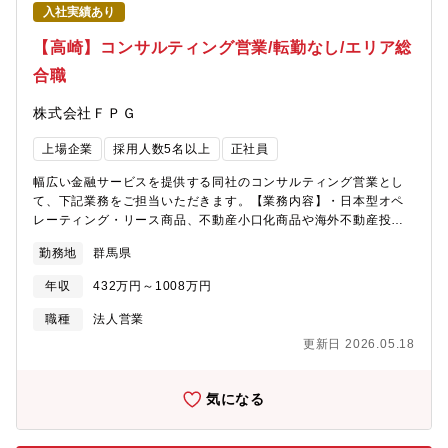
入社実績あり
【高崎】コンサルティング営業/転勤なし/エリア総
合職
株式会社ＦＰＧ
上場企業
採用人数5名以上
正社員
幅広い金融サービスを提供する同社のコンサルティング営業とし
て、下記業務をご担当いただきます。【業務内容】・日本型オペ
レーティング・リース商品、不動産小口化商品や海外不動産投資
商品の販売・会計事務所、地銀等金融機関などの紹介者との緊蜜
勤務地
群馬県
な連携による対顧（中小企業経営者）営業・会計事務所新規開
拓・条件交渉（対顧客：投資家、対紹介者）・社内管理担当部署
年収
432万円～1008万円
と連携の上、既存案件の管理・クロスセルの推進※日本型オペレ
ーティングリース説明動画：https://youtu.be/WEDXHw7-
職種
法人営業
PmUv=avkFVZI9yDk【サポート体制】営業資料や数値管理、クラ
更新日 2026.05.18
イアント対応（電話、メール）、契約書や資料作成などは営業ア
シスタントでサポートしております。ご自身の販売活動に専念頂
ける環境が整っております。【配属部署】高崎支店：支店長1名・
気になる
営業4名（20～40代）・アシスタント2名【本ポジションの魅
力】・金融商品の最低出資額は1口１千万円のため、お客様から高