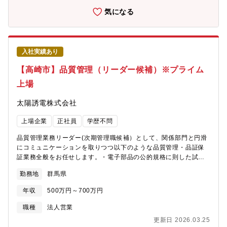
き方・年間休日125日・土日祝休み・残業20h程度・時短制度あ
気になる
り・家庭や生活と両立しやすい環境■同社の特徴・国内最大級の土
質試験室を3か所に配置し、取引先との関係構築に優位性を持って
おります。営業エリアの全国展開を見据え、フランチャイズ事業
も行っております。・グループ関連会社は国内3社、海外1社。独
入社実績あり
自のソリューションを保有したソフトウェア会社など、さらなる
顧客のニーズに応えるべく、Ｍ＆Ａも積極的に推進しておりま
【高崎市】品質管理（リーダー候補）※プライム
す。■同社の魅力：インフラの老朽化対策が進む中、法律でも構造
上場
物の点検が定められ、当社に対するニーズは絶えることがありま
せん。多様なニーズに対応するため、全国に拠点を展開。さら
太陽誘電株式会社
に、長野・仙台・山口には全国最大規模の試験室を保有しており
ます。新技術の開発等も行っております。■事業概要【東証スタン
上場企業
正社員
学歴不問
ダード上場/地質調査企業】■事業内容：1.土質・骨材・岩石等の試
験2.地質・地盤調査及び解析3.環境調査及び分析4.非破壊検査・構
品質管理業務リーダー(次期管理職候補）として、関係部門と円滑
造物調査・補修設計・補修工事5.測量・設計6.住宅地盤の補強・修
にコミュニケーションを取りつつ以下のような品質管理・品証保
正工事7.試験機器の開発（全自動平板載荷試験機ほか）8.試験機・
証業務全般をお任せします。・電子部品の公的規格に則した試験
測定器のレンタル事業9.測定器・測定用品・資材のインターネッ
業務の監督・製品の信頼性評価計画の立案、試験項目・条件の選
ト販売事業【長野本社】長野県千曲市雨宮2347-3
勤務地
群馬県
定・各種信頼性試験（環境試験、寿命試験、耐久試験など）の実
施および管理・試験結果の分析、評価、報告書の作成、製品設計
年収
500万円～700万円
部門へのフィードバック、信頼性向上に向けた改善提案・試験設
備の管理・改善、新たな試験手法の導入検討・メンバーの指導・
職種
法人営業
育成、チームマネジメント【仕事の面白さ・やりがい】電子部品
更新日 2026.03.25
の品質管理・品質保証業務は、製品の信頼性を支える非常に重要