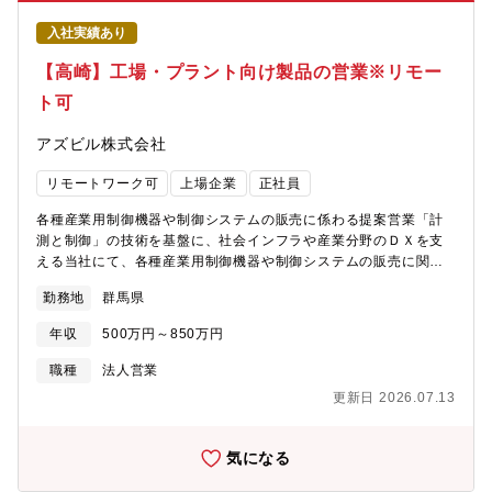
額の資金の運用を託されると信頼されていることを実感できる・
海運産業や航空産業という世界的な業界に日本型オペレーティン
入社実績あり
グ・リースというスキームを使って貢献することができるので、
ビジネスインパクトが非常に大きい・決まったアプローチの型は
【高崎】工場・プラント向け製品の営業※リモー
存在していない為、ご自身で戦略を考えながら紹介者と連携を図
ト可
り、実行することが可能・紹介営業がメインとなるため、効率重
視の働き方が可能【ワークライフバランスを重視／男女ともに働
アズビル株式会社
きやすい環境】・従業員の平均残業時間は月10～20時間程度・オ
ンとオフのバランスを各自の裁量で上手に調整していくことで、
リモートワーク可
上場企業
正社員
充実したワーキングスタイルを実現可能・会社として各種制度の
拡充と取得の奨励にも取り組んだ結果、産休・育休からの復職率
各種産業用制御機器や制御システムの販売に係わる提案営業「計
100％を達成【メディア特集】 ★YouTube‐テレビ東京特番「何で
測と制御」の技術を基盤に、社会インフラや産業分野のＤＸを支
会社辞めないんですか？」FPGパート
える当社にて、各種産業用制御機器や制御システムの販売に関わ
https://www.youtube.com/watch?v=-qWSGhstnRY★FPG初の
る提案営業を担当いただきます。 製造業やインフラ企業を対
CM「本当に価値ある資産を。」篇 30秒
勤務地
群馬県
象に、、各種制御機器（バルブ・センサ・調節計など）や制御シ
https://www.youtube.com/watch?v=axQwWBY2O3o
ステムの提案営業を行います。顧客の課題をヒアリングし、最適
年収
500万円～850万円
な計装ソリューションを技術部門と連携して提案、見積、契約交
渉、納入後のフォローまで一貫して担当します。マーケティング
職種
法人営業
部門との連携や、新規顧客開拓も含まれ、技術と商談力の両面で
更新日 2026.07.13
営業力を発揮できるポジションです。 ＊ノルマはありません。
【アドバンスオートメーションカンパニー（AAC）について】石
油・石油化学、化学、半導体、食品、医療・医薬、自動車等、非
気になる
常に幅広い業界に顧客を持っている点が特徴です。大きく分け
て、素材産業に関わるプロセスオートメーション、加工組立産業