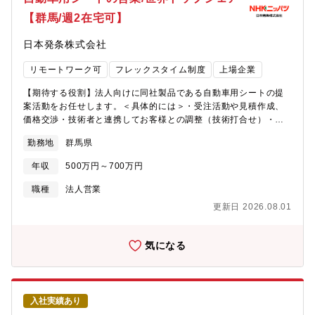
【群馬/週2在宅可】
日本発条株式会社
リモートワーク可
フレックスタイム制度
上場企業
【期待する役割】法人向けに同社製品である自動車用シートの提
案活動をお任せします。＜具体的には＞・受注活動や見積作成、
価格交渉・技術者と連携してお客様との調整（技術打合せ）・客
先工場との納期調整折衝・各種資料作成※担当は顧客先毎のチー
勤務地
群馬県
ム制です。＜取扱製品＞日本の自動車等OEM 11社、欧州・北米の
主要な大手自動車メーカーと取引しています。自動車シートは車
年収
500万円～700万円
内の中で、人が一番触れる製品で、乗り心地に左右する製品で
す。同社の自動車用シートは、快適性、安全性、機能性、環境配
職種
法人営業
慮など、様々なニーズに応えるべく、多岐にわたる製品を提供し
更新日 2026.08.01
ています。自身が携わった製品が、社会で見えやすいこともやり
がいを感じやすい魅力の一つです。※自動車用シートは売上全体
の37.9%を占める主力製品。※国内のクルマの５台に1台に同社の
気になる
シートが使用。【配属先】営業本部 北関東支店 営業一課【本
ポジションの特徴・魅力】・働きやすい環境：在宅ワークは週2回
程／フレックス制度あり、年間休日120日以上・チームで仕事を：
お客様の購買部門や、設計や品質保証、生産部門など幅広い人と
入社実績あり
接することができます。・お客様に合った提案：見積を作る際に