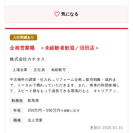
力】自身のアイディアを形にし、それを自らお客様に提案してい
くことができるため、裁量が大きく、また、お客様の喜びの声を
直接感じることができるやりがいのある業務です。
気になる
入社実績あり
企画営業職 ＜未経験者歓迎／沼田店＞
株式会社カチタス
上場企業
正社員
未経験可
中古物件の調査・仕入れ→リフォーム企画→販売戦略・成約ま
で、トータルで携わっていただきます。また、将来の幹部候補し
て、スピード感をもって成長できる環境のもと、キャリアアップ
を図っていただくことができます。【業務詳細】(1)仕入れ：現地
勤務地
群馬県
に赴き、「どのような方に住んでいただきたいか」お客様像をイ
メージしながら中古物件の仕入れを行います。(2)リフォーム企
年収
350万円～550万円
※経験に応ず
画：お客様が住まいに求めることはなにかを考えながら、リフォ
ームのプランを立てていきます。(3)販売：自ら企画したリフォー
職種
法人営業
ムの物件を、自分の言葉でお客様にアピールしていきます。【魅
更新日 2025.01.31
力】自身のアイディアを形にし、それを自らお客様に提案してい