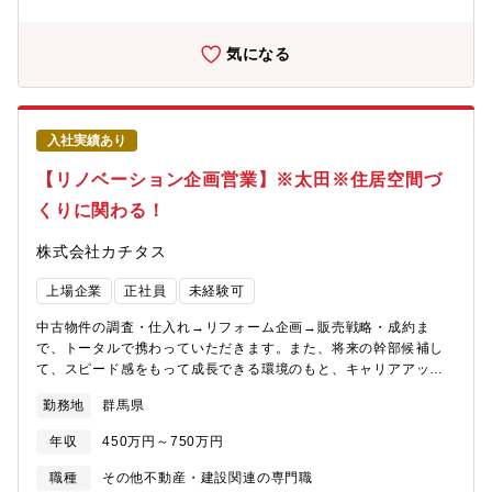
定しますので、高すぎる予算設定にはならず、顧客への価値提供
を行える範囲での予算となります。■組織構成計6名（部長50代1
名、次長50代1名、課長40代1名、メンバー30代1名、事務40代2
気になる
名）【就業環境】残業30時間程度でワークライフバランスが保て
る環境です。また手当が豊富・退職金制度が有る等、福利厚生も
充実しています。平均勤続年数も14.4年と長く働ける環境であ
り、働きやすい環境です。【事業内容】同社は、プラスチックの
入社実績あり
成形加工メーカーです。プラスチック製品の製造販売及びプラス
チック金型の設計製作を行っています。プラスチックは木材など
【リノベーション企画営業】※太田※住居空間づ
の代替品、さらには鉄やセラミックなどを超えるポリマーとし
くりに関わる！
て、現代社会には欠かすことのできない役割を担っています。同
社は1940年、プラスチック産業の黎明期にスタートした草分け的
株式会社カチタス
存在で、日本を代表する成形加工総合メーカーを目指して着実な
歩みを続け、現在では日本に5つ、海外に3つの生産拠点を有して
上場企業
正社員
未経験可
います。今後ＥＶやＰＨＶの普及が見込まれる中で、同社のプラ
スチック部品は更なる需要が見込まれています。また、更なる安
中古物件の調査・仕入れ→リフォーム企画→販売戦略・成約ま
定した経営基盤を築くためにも、自動車部品以外の家電・ＯＡ機
で、トータルで携わっていただきます。また、将来の幹部候補し
器部品や同社オリジナル製品の拡販にも力を入れています。幅広
て、スピード感をもって成長できる環境のもと、キャリアアップ
い分野の大手企業との取引実績があり、皆様の生活に身近な製品
を図っていただくことができます。【業務詳細】(1)仕入れ：現地
を世の中に送り出している為、安定性が高く、着実に売上を伸ば
勤務地
群馬県
に赴き、「どのような方に住んでいただきたいか」お客様像をイ
してます。自動車以外にも家電・電気業界と幅広く取引を行って
メージしながら中古物件の仕入れを行います。(2)リフォーム企
おります。過去最高益を達成しており業績拡張中です。
年収
450万円～750万円
画：お客様が住まいに求めることはなにかを考えながら、リフォ
ームのプランを立てていきます。(3)販売：自ら企画したリフォー
職種
その他不動産・建設関連の専門職