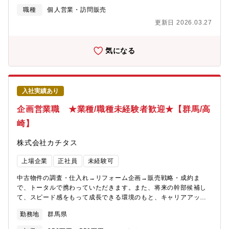
page=from_header～キャリア採用ページ～
職種
個人営業・訪問販売
https://job.axol.jp/vb/c/daiwahouse/public/top～新卒ページ～
更新日 2026.03.27
https://www.daiwahouse.co.jp/recruit/freshers/index.html■働く
スタッフ紹介
https://www.daiwahouse.co.jp/recruit/person/index.html
気になる
入社実績あり
企画営業職 ★業種/職種未経験者歓迎★【群馬/高
崎】
株式会社カチタス
上場企業
正社員
未経験可
中古物件の調査・仕入れ→リフォーム企画→販売戦略・成約ま
で、トータルで携わっていただきます。また、将来の幹部候補し
て、スピード感をもって成長できる環境のもと、キャリアアップ
を図っていただくことができます。【業務詳細】(1)仕入れ：現地
勤務地
群馬県
に赴き、「どのような方に住んでいただきたいか」お客様像をイ
メージしながら中古物件の仕入れを行います。(2)リフォーム企