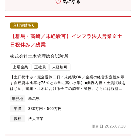
気になる
営業担当が顧客対応・提案の時間を十分に確保できるよう、営業
サポートや配送のアウトソーシング化を徹底しています。【組織
構成】■営業部は約20名で構成。（20代5名、30代10名、40代5
名）4チームに分かれており、中途入社者が多く馴染みやすい環境
入社実績あり
です。※ホテルのフロント業務、ガソリンスタンドの方など幅広
い経歴の方が活躍されております！【働き方】■全社の月平均残業
【群馬・高崎／未経験可】インフラ法人営業※土
時間月あたり10時間程度。
日祝休み／残業
株式会社土木管理総合試験所
上場企業
正社員
未経験可
【土日祝休み／完全週休二日／未経験OK／企業の経営安定性を示
す自己資本比率は75％と非常に高い水準】■業務内容：土質試験を
はじめ、建築・土木における全ての調査・試験、さらには設計ま
で一貫して行う当社にて、社会インフラの品質管理業務の提案営
勤務地
群馬県
業・取引先への会社訪問並びに現場訪問、テレアポ、見積作成・
提出、商談をお任せいたします。■業務詳細：・公共事業から民間
年収
330万円～500万円
の業務まで、大小問わず幅広い案件に対応しております。・業務
が幅広いため、まずは技術・営業研修を実施しており、月一回の
職種
法人営業
勉強会も開催しています。・案件の工期は数週間～一年など幅広
更新日 2026.07.10
く取り扱っておりますが、常駐ではなく出張ベースで対応しま
す。 ※取引先は大手ゼネコンや、鉄道・高速道路会社です。■働