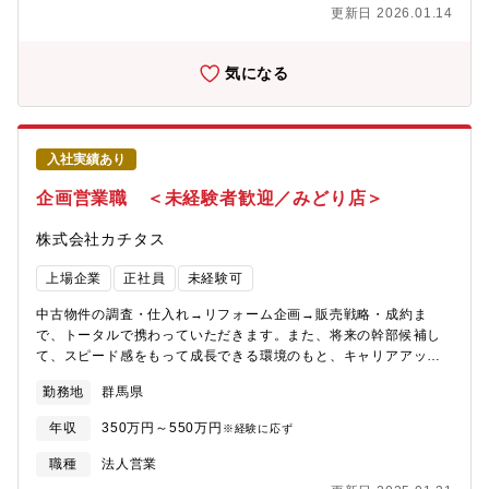
ムの物件を、自分の言葉でお客様にアピールしていきます。【魅
更新日 2026.01.14
力】★自身のアイディアを形にし、それを自らお客様に提案して
いくことができるため、裁量が大きく、また、お客様の喜びの声
を直接感じることができるやりがいのある業務です。★経営層に
気になる
はリクルート出身者が多く、変化と成長のスピード感がある中で
スキルアップを図りたい方にはお勧めの環境です。★宅建士手当
毎月3万円支給★マイカー通勤で営業でも使用するため、ガソリン
代、ETCカード、エコカー手当など多数福利厚生あり★結果次第
入社実績あり
で最短で2年で店長になった方もいらっしゃいます。※充実した研
修制度があるため未経験の方でも安心してご入社いただけます！
企画営業職 ＜未経験者歓迎／みどり店＞
具体的には、店舗の先輩のOJT→一連の流れを知った後の座学研
修を受講、専門的なマニュアル等、研修が充実。未経験でも知識
株式会社カチタス
が身につきます。
上場企業
正社員
未経験可
中古物件の調査・仕入れ→リフォーム企画→販売戦略・成約ま
で、トータルで携わっていただきます。また、将来の幹部候補し
て、スピード感をもって成長できる環境のもと、キャリアアップ
を図っていただくことができます。【業務詳細】(1)仕入れ：現地
勤務地
群馬県
に赴き、「どのような方に住んでいただきたいか」お客様像をイ
メージしながら中古物件の仕入れを行います。(2)リフォーム企
年収
350万円～550万円
※経験に応ず
画：お客様が住まいに求めることはなにかを考えながら、リフォ
ームのプランを立てていきます。(3)販売：自ら企画したリフォー
職種
法人営業
ムの物件を、自分の言葉でお客様にアピールしていきます。【魅