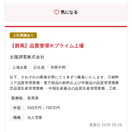
な役割を担っています。このポジションでは、単に試験を行うだ
けでなく、製品の品質を根本から高め、お客様に安心と感動を届
気になる
けるための中心的な存在としてご活躍いただけます。世界中の最
先端企業と折衝し、世の中の製品づくりに参画することで、大き
なやりがいと達成感を得ることができます。技術革新をリード
し、課題解決の最前線で活躍 課題解決の最前線で活躍し、常に最
入社実績あり
新の技術トレンドを追いかけ技術革新をリードすることで、自身
の専門性を高められる機会を得られ、かつ会社の技術力を底上げ
【群馬】品質管理※プライム上場
します。チームを導くリーダーシップを発揮し、チーム全体の成
長を牽引する喜びを得ることができます
太陽誘電株式会社
上場企業
正社員
学歴不問
以下、それぞれの業務分野にて１名ずつ募集いたします。①材料
コア品質管理業務・電子部品の材料および半製品の品質管理業務
②品質生産管理業務 ・中国生産拠点の品質生産管理業務、工程構
築の品質業務①・②両職種共通の業務は以下の通りです。・製品
勤務地
群馬県
の品質基準策定、品質計画の立案および実行・製造工程における
品質管理体制の構築、維持、改善・品質データの分析、不良原因
年収
500万円～700万円
の特定と対策立案、是正処置の推進・サプライヤー品質管理、品
質監査の実施・品質マネジメントシステム（QMS）の運用・改善
職種
法人営業
推進【仕事の面白さ・やりがい】製品の品質を形作る中心的な役
更新日 2026.05.26
割: 製品の品質基準策定から品質計画の立案・実行、製造工程にお