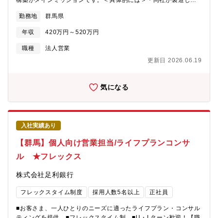
構築がメインミッションです。＜具体的には＞・同社が製造した
工作機械や工業用ガスなどを扱っている販売代理店に向けて溶接
勤務地
群馬県
機、溶材商品、関連商材等の販売活動・販売店営業担当者との商
談（新製品の紹介）・製品勉強会の実施【取引先】主に製造現場
年収
420万円～520万円
（メーカー）または販売代理店となります。１人あたりの担当社
数は20～30社程度で、代理店が９割、販売店が１割程度です。※
職種
法人営業
担当頂く取引先はOJTを通じて割振りを決定いたします。【本ポ
更新日 2026.06.19
ジションについて】・ご入社後は先輩社員の商談に同席をしてい
ただきながらお客様との関係構築を進めていただきます。・部署
全体での予算はありますが、人数で割るようなことはせず、個人
気になる
のスキルに応じて目標値を設定しています。
入社実績あり
【群馬】個人向け営業担当/ライフプランコンサ
ル ★フレックス
株式会社足利銀行
フレックスタイム制度
採用人数5名以上
正社員
■お客さま、一人ひとりのニーズに適ったライフプラン・コンサル
ティングを提供 ■フレックスタイム制 ■U・I ターン歓迎！【職