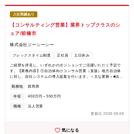
に関わるファクトリーオートメーションの分野へ計測・制御関連
製品およびソリューションを提供しています。メーカーという立
入社実績あり
場を活かし、製品の開発から顧客現場への導入（エンジニアリン
グ）、導入後の保守サービスまでを一貫体制で提供できる点が強
【コンサルティング営業】業界トップクラスのシ
みとなっています。最近では、AI、ビッグデータ、クラウド等の
ェア/前橋市
最新技術も積極的に取り入れ、顧客への新たな付加価値提供に取
り組んでいます。【企業紹介動画】
株式会社ジーシーシー
https://www.azbil.com/jp/corporate/pr/movie/group-overview-
video.html
フレックスタイム制度
正社員
土日休み
ご経歴を拝見し、いずれかのポジションでご活躍いただく予定で
す。【業務内容】①自治体向けコンサル営業（直販）地方自治体
に対し、自社システムの導入提案を行います。＜主な業務＞■法改
正・予算情報などの収集■基幹システム（ERPパッケージ）の提案
勤務地
群馬県
■エンジニアや協力会社と連携した提案活動■導入時の要件調整、
契約管理■稼働後のフォロー、追加提案＜特徴＞■数億～数十億規
年収
400万円～550万円
模の案件あり■提案期間は数ヶ月～数年単位■顧客と長期的な信頼
関係を構築＝＝＝＝＝＝＝＝＝＝＝＝＝＝＝＝＝＝＝＝＝＝＝＝
職種
法人営業
＝＝＝＝＝＝＝② ビジネスパートナー推進（代理店営業）自社製
更新日 2026.08.06
品を拡販するパートナー（代理店）を通じて、全国へ展開しま
す。＜主な業務＞■既存パートナーの販売支援、営業同行■新規パ
ートナーの開拓■商談支援（資料提供、製品説明、オンライン同
気になる
席）■導入・保守部門との連携＜特徴＞■全国エリアを対象（オン