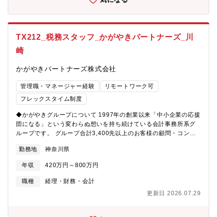
づく原価管理■管理会計■経営報告資料の作成■会計監査、税務対
応 ■マネジメント 等【組織構成】管理本部管理部経理課管理本
部長は副社長が兼務をしております。レポートライン：取締役
【働き方】■基本出社の働き方です■マイカー通勤可能【魅力】同
TX212_税務スタッフ_かがやきパートナーズ_川
社の経理は上場企業として監査対応や開示資料作成などの業務に
携わるだけでなく、グローバル企業として海外子会社とのやり取
崎
り、また製造業としての原価計算業務など幅広い経理業務を経験
できる環境があります。やる気次第ではさらに仕事の幅を拡げる
かがやきパートナーズ株式会社
事が可能な環境が整っております。経営層との距離も近く、提案
を直接経営に届けられる環境です。【同社について】同社はスイ
管理職・マネージャー経験
リモートワーク可
ッチ専門メーカーとして、放送機器・特殊車両・エナジー関連設
フレックスタイム制度
備・発電所・欧州鉄道など、多様な産業インフラを支える製品を
展開しています。世界有数の品揃えと高い品質により、過酷な環
◆かがやきグループについて 1997年の創業以来「中小企業の応援
境下でも長く使い続けられるロングセラー製品が多く、国内外の
団になる」という変わらぬ想いを持ち続けている会計事務所系グ
顧客から高い信頼を獲得しています。また、他社製品の廃番対応
ループです。 グループ合計3,400先以上のお客様の顧問・コンサ
や仕様カスタマイズなど、お客様のニーズに応じた柔軟な提案力
ルティングに携わり、税理士法人・社会保険労務士法人・司法書
勤務地
神奈川県
を強みに、社会インフラの安定稼働を支えています。
士法人・行政書士法人の士業法人とのネットワークを活用し、お
客様のあらゆる悩みにワンストップで対応するサービス体制を構
年収
420万円～800万円
築しております。 社員が働きやすい環境の為にITの積極的な活
用・フレックス制度・テレワークの活用・フリーアドレス・オフ
職種
経理・財務・会計
ィスカジュアル等を導入し、業務の生産性を高めています。 色々
更新日 2026.07.29
な経験を積める環境があり、チャレンジしたい気持ちがあれば特
定の領域の専門性を高めることも、領域を広げることも可能で
す。 ◆業務内容 ・税務会計業務全般（税務申告・相談業務など）