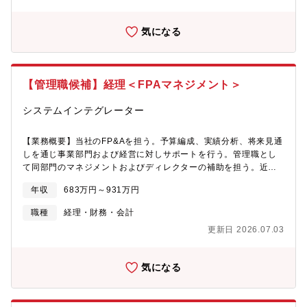
されていますが、少数精鋭の体制のため、担当領域にとどまらず
他チームの業務にも一部携わっていただきます。（ロイヤリティ
気になる
ー管理業務）※業務全体の6割程度■契約先へのロイヤリティー計
算・報告書作成及び支払業務■ロイヤリティー監査対応（管理会
計）※業務全体の2割程度■予算作成及び予実管理 →二事業部の
うちの一事業部の範囲を担当（財務会計）※業務全体の2割程度■
【管理職候補】経理＜FPAマネジメント＞
単体月次・年次決算に関する仕訳伝票の起票及び試算表の管理等
■SAP及び親会社への報告目的の会計システムのメンテナンス業務
システムインテグレーター
■会計監査（日本基準）への対応■内部統制の維持・管理業務【働
き方】■月平均残業時間10h程度■テレワーク：月4回まで可能■フ
レックス制度あり■年間休日128日【配属組織】Finance &
【業務概要】当社のFP&Aを担う。予算編成、実績分析、将来見通
Accounting 20名程度在籍└主計部門 6名 ★配属組織└コスト
しを通じ事業部門および経営に対しサポートを行う。管理職とし
アカウンティング：原価 └FP＆A：管理会計└トレジャリー：経
て同部門のマネジメントおよびディレクターの補助を担う。近い
理※30～40代の中途入社者が多くご活躍されています。 外資企
将来のディレクター候補。■業務詳細・事業計画を踏まえた予算編
年収
683万円～931万円
業のカジュアルな雰囲気がありながら。日系的な共同性もある組
成の策定および取りまとめ・月次／四半期の業績管理（実績分
織です。【ポジションの魅力】■ロイヤリティ管理を中心に、主計
析・差異分析）および経営層へのレポーティング ・将来見通し
職種
経理・財務・会計
業務がFinance & Accounting部門へ集約されているため、財務会
（フォーキャスト）の策定および精度向上 ・事業部門へのファイ
更新日 2026.07.03
計を含む幅広い経理経験を積むことができます。■商流や原価にも
ナンス観点からの提言および意思決定支援（ビジネスパートナー
関わるため、事業理解を深めながら専門性を高められる環境で
リング） ・収益性改善に向けた実績分析および改善施策立案・実
す。■グローバル企業ならではの英語に触れる機会があり、これか
行支援 ・事業部門と連携した業績管理および分析業務の実施・業
気になる
ら英語力を伸ばしたい方にも適しています。■将来的なキャリアア
務プロセスの高度化・効率化（標準化、データ活用、ツール活用
ップの余地があり、マネジメントポジションも目指せる環境で
等）の推進 ・マネージャーとしての組織運営（メンバーマネジメ
す。 【同社について】■Masimo Groupのメンバーである株式会
ント、育成、業務アサイン 等）■マネジメントラインマネージャ