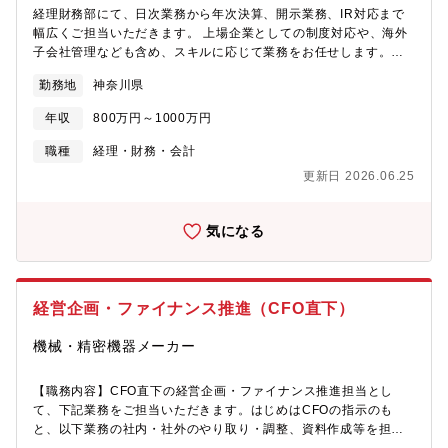
経理財務部にて、日次業務から年次決算、開示業務、IR対応まで
幅広くご担当いただきます。 上場企業としての制度対応や、海外
子会社管理なども含め、スキルに応じて業務をお任せします。
【職務内容】■仕訳入力、債権債務管理、勘定科目明細作成■月
勤務地
神奈川県
次・四半期・年次決算（単体／連結）、社内報告資料作成■開示書
類作成（有価証券報告書、決算短信など）■監査法人対応■税務計
年収
800万円～1000万円
算、申告書作成■J-SOX対応■資金管理■海外子会社の経理支援・
管理※日常的に英語でのメールのやり取りは発生いたします。
職種
経理・財務・会計
【募集背景】長年経理業務を担ってきたベテラン社員（在籍20年
更新日 2026.06.25
以上）が定年退職を控えており、業務の引き継ぎと体制強化のた
めの募集です。 将来的にはゼネラルマネージャーの右腕として、
チームマネジメントもお任せしたいと考えています。【組織構
気になる
成】財務経理部では4名が在籍しています。・ゼネラルマネージャ
ー (50代前半/男性)・リーダー(60代前半/男性)・リーダー(40代前
半/女性)・派遣スタッフ(40代前半/女性)※全員が中途入社であ
り、落ち着いた雰囲気の中で風通しの良い職場環境です。【ポジ
経営企画・ファイナンス推進（CFO直下）
ションの魅力】■将来的にはゼネラルマネージャーを目指せるキャ
リアパス■上場企業ならではの開示・IR・連結決算などの経験が積
機械・精密機器メーカー
める■少人数体制のため、幅広い業務に携われる裁量のあるポジシ
ョン【働き方】■週1回のリモート勤務可能■月平均残業時間：約
【職務内容】CFO直下の経営企画・ファイナンス推進担当とし
20時間（繁忙期：30～40時間）
て、下記業務をご担当いただきます。はじめはCFOの指示のも
と、以下業務の社内・社外のやり取り・調整、資料作成等を担当