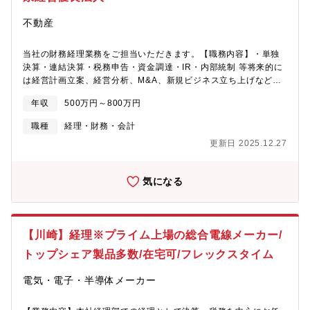
圏内です。・ストックオプション制度 / 持株会制度 有り【組織構
成】財務経理部（部長1名、グループリーダー1名）
不動産
レポートラインは部長及びグループリーダーになります。
当社の財務経理業務をご担当いただきます。【職務内容】・単独
決算・連結決算・税務申告・資金調達・IR・内部統制 等将来的に
は経営計画立案、経営分析、M&A、新規ビジネス立ち上げなどの
戦略業務を担っていただくチャンスもございます！【募集背景】
年収
500万円～800万円
組織強化の為【組織構成】■財務経理部部長(50代 男性)課長(40代
後半)担当課長2名(30代後半)一般3名(20代、30代前半2名)★魅力
職種
経理・財務・会計
★■週2～3日在宅勤務可能■離職率3％とかなり低く、平均勤続年
更新日 2025.12.27
数15年と高い定着率を誇る（昨年、某社が実施した「離職する人
が少ない大企業」100社ランキングの48位にランクイン）■将来、
経営分析等、経営に関わる業務を行ったり、新規ビジネスに携わ
気になる
れるチャンスがある■スタンダード市場上場企業■福利厚生や手当
が充実 ■健康経営優良法人2025、エコファースト企業認定
■「DX注目企業2025」に選定■公共事業からの受注が売上の7割を
占めており、景気に左右されず安定した経営基盤を築いている社
【川崎】経理※プライム上場の総合電線メーカー/
内の様々な研修やプロジェクト、働き方改革、ボランティア等へ
の積極参加を推奨しており、従業員目線で制度設計ができること
トップシェア製品多数/在宅可/フレックスタイム
が特徴です。これまでの経験と得意分野を存分に活かし、戦略人
事に携わることができるポジションとして、やりがいを十分に感
電気・電子・半導体メーカー
じることができます。また、同社は「人のアジア」と言われるほ
ど社員を大切にする社風で、真面目さ・自由度の高さを併せもっ