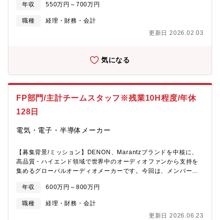
年収
550万円～700万円
を全般的にお任せし、組織の理解を深めていただきながら、将来
的には管理会計分野をリードしていただくことを期待していま
職種
経理・財務・会計
す。将来は管理会計の第一人者としてご活躍いただける可能性も
更新日 2026.02.03
ございます。係長クラスでの採用を予定しております。【職務内
容】※スキル・経験に応じてお任せする業務を決定いたします。■
単体決算業務（月次・四半期・年度決算）■開示資料作成（会社法
気になる
計算書類・有価証券報告書・四半期報告書）■会計監査対応■原価
計算 など※将来的には、子会社管理含めた連結決算取り纏め
や、予算実績管理、経営管理資料作成などの業務もお任せする予
定です。【組織構成】管理本部管理部経理課【働き方】■月平均残
FP部門/主計チームスタッフ※残業10H程度/年休
業時間：10時間程度■マイカー通勤可能【魅力】同社の経理は上場
企業として監査対応や開示資料作成などの業務に携わるだけでな
128日
く、グローバル企業として海外子会社とのやり取り、また製造業
としての原価計算業務など幅広い経理業務を経験できる環境があ
電気・電子・半導体メーカー
ります。やる気次第ではさらに仕事の幅を拡げる事が可能な環境
が整っております。【同社について】同社はスイッチ専門メーカ
【募集背景/ミッション】DENON、Marantzブランドを中核に、
ーとして、放送機器・特殊車両・エナジー関連設備・発電所・欧
高品質・ハイエンド領域で世界中のオーディオファンから支持を
州鉄道など、多様な産業インフラを支える製品を展開していま
集めるグローバルオーディオメーカーです。今回は、メンバーの
す。世界有数の品揃えと高い品質により、過酷な環境下でも長く
退職に伴う欠員補充に加え、今後の組織強化を見据えた増員募集
使い続けられるロングセラー製品が多く、国内外の顧客から高い
年収
600万円～800万円
となります。ご入社後はスタッフとして部門のさらなる強化を推
信頼を獲得しています。また、他社製品の廃番対応や仕様カスタ
進いただくことを期待しています。【職務内容】Finance &
マイズなど、お客様のニーズに応じた柔軟な提案力を強みに、社
職種
経理・財務・会計
Accounting部門の主計チームにて、ロイヤリティの計算・支払・
会インフラの安定稼働を支えています。
更新日 2026.06.23
管理業務を中心にご担当いただきます。組織は4つのチームで構成