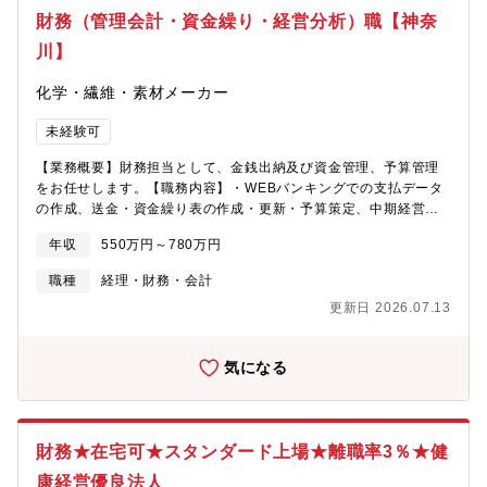
社ディーアンドエムホールディングスはDENON、Marantz、
ー→部長■成長機会（キャリアパス）NECグループの重要な子会社
財務（管理会計・資金繰り・経営分析）職【神奈
B&W、Polk、DefinitiveをはじめとしたPremiumオーディオ・ブ
におけるFP&Aのコアメンバーとして、財務・計数の観点から事業
ランドを企画・設計・生産・販売しているグローバル・オーディ
に深く関与し、地域社会のDX推進に寄与することができます。■
川】
オ・メーカーです。■グローバル企業の傘下にありながら、フレッ
当社の魅力・NECグループおよびNESICホールディングス傘下の
クス制度やカジュアルな服装など柔軟な働き方を取り入れてお
企業です。・NECグループの技術力と総合力を基盤に、業界ごと
化学・繊維・素材メーカー
り、一方で日々のコミュニケーションは日本語中心でストレスな
のニーズに応じたITソリューションを提供しています。特に、セ
く業務に取り組めます。外資・日系それぞれの良さがバランスよ
キュリティやクラウド技術に強みを持ち、企業のデジタルトラン
未経験可
く取り入れられている環境です。■同社には音響・音楽・オーディ
スフォーメーション（DX）を包括的に支援している点が特徴で
【業務概要】財務担当として、金銭出納及び資金管理、予算管理
オに強い関心を持つ社員の方が多く 皆様 活き活きと働かれていま
す。また、信頼性の高い実績と高度な専門性を活かし、顧客のビ
をお任せします。【職務内容】・WEBバンキングでの支払データ
す。離職率はかなり低く、平均勤続年数も約18年と長期就業され
ジネス成長を支えるパートナーとしての役割を担っています。・
の作成、送金・資金繰り表の作成・更新・予算策定、中期経営計
ている方が多い環境です。
テレワークやスーパーフレックスを活用して自律的なワークスタ
画の財務数値作成・月次・四半期・年次の予算管理および予実分
イルの設計ができます。
年収
550万円～780万円
析・経営層への財務レポート作成・その他関連業務【当社につい
て】「磁」界コントロールのスペシャリストとして、磁気シール
職種
経理・財務・会計
ドを製造しています。唯一無二のテクノロジーで全世界の発展を
更新日 2026.07.13
サポートする、それが私たちの役割です。【会社の特徴】当社従
業員は新たな業務が増える中、各自の専門性を活かし責任感をも
って業務に取り組んでいます。会社はその専門性を信頼して裁量
気になる
を広く与えて成果に期待します。その方針があっている方であれ
ば自由闊達な空気の中での躍動感を楽しんでいただけると思いま
す。【魅力】・参入障壁が高い業界のため、国内では独占状態で
業績が安定しています。・フレックス制及び週1～2日ほどのリモ
財務★在宅可★スタンダード上場★離職率3％★健
ートワークも可でワークライフバランス◎・2023年5月に建てた
新しいオフィスです。オフィスカジュアル可。登戸駅から徒歩4分
康経営優良法人