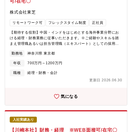
可/在宅〇
DSSセクター)の財務本部です。【携わる事業・ビジネス・サービ
ス・製品など】■DSSセクターは、日立製作所の連結売上収益の約
株式会社東芝
28％、約2.9兆円（2025年度実績）規模の事業です。具体的に
は、下記ビジネスユニット（以下、ビジネスユニット）と主要グ
リモートワーク可
フレックスタイム制度
正社員
ループ会社で構成されています。・金融ビジネスユニット：メガ
バンク、保険、証券、地域金融機関等向けに、ミッションクリテ
【期待する役割】中国・インドをはじめとする海外事業分野にお
ィカルな基幹系システムを構築・運用及び新たな金融ソリューシ
ける経理・財務業務に従事いただきます。※ご経験やスキルを踏
ョンを開発・提供。 ・社会ビジネスユニット：公共、電力、交
まえ管理職あるいは担当管理職（エキスパート）としての採用と
通分野など社会インフラシステムの構築・運用で培ったノウハウ
なる可能性がございます。※総合職採用となりますが当面の転勤
と最新のテクノロジーを組み合わせ、安心、安全なサービスを支
勤務地
神奈川県 東京都
はございません。【具体的には】・事業部門業績管理(月次業績把
援。・AI＆ソフトウェアサービスビジネスユニット：Lumadaに
握・予算管理、中期事業計画策定)・連結決算(月次・四半期・年次
テクノロジーを集約し、高度なサービスを実現する共通基盤をデ
年収
700万円～1200万円
決算、開示資料作成、監査法人対応、新会計基準対応)・資金業務
ジタルソリューションとしてグローバルに提供。【募集背景】日
(資金計画・国内外子会社の資金調達支援・金融機関対応）・税務
職種
経理・財務・会計
立のIT事業部門は、エネルギー・交通・都市・金融などの社会イ
業務(税務戦略立案・税務申告・税務調査・国際税務対応)・事業場
ンフラのＤＸを実現するグローバルリーダーとなり 、日立グルー
更新日 2026.06.30
における製品原価管理(製造原価計算)※将来的に、中国もしくはイ
プ全社の成長を牽引することをめざしており、財務・経理部門と
ンドの現地法人へ赴任いただく可能性があります。【働き方】・
してもそれに対応した体制強化が求められています。【福利厚
フレックス制、在宅勤務制度活用と比較的自由度高い環境で働く
気になる
生】住宅手当（最大60万円/年）、寮・社宅、カフェテリアプラン
ことが可能です。・残業平均25時間程度で恒常的な残業もなく、
（12.2万円相当/年）、子ども・介護等支援手当、仕事と育児・介
長期就業可能な環境です。【ポジションの魅力】国内・海外の拠
護の両立に関する各種支援制度（両立費用の支援、相談窓口な
点を有し、グローバルな視点での経理経験が可能です。エネルギ
ど）、持株制度、退職金制度、企業年金制度など※各種手当およ
ー、インフラ、半導体、デジタル等の幅広い事業領域を有してお
び制度には適用条件があります。詳しくは内定後のオファー面談
入社実績あり
り、財務会計・税務申告以外にも、ファイナンス、事業支援やＭ
にてご確認ください。
＆Ａ対応など、幅広く多様な業務に取り組むことが可能です。
【川崎本社】財務・経理 ※WEB面接可/在宅〇