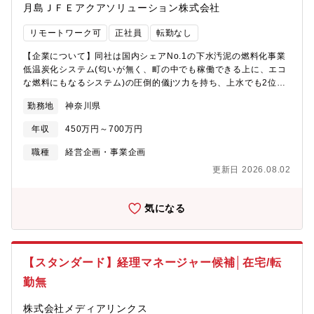
の強化を目的とした増員募集となります。【同社の魅力】・東芝
月島ＪＦＥアクアソリューション株式会社
は資本金2,005億5,800万円、年間売上高（連結）3兆3,617億円
（2022年度）、従業員数（連結）117,300名の大手電機メーカー
リモートワーク可
正社員
転勤なし
です。・2022年6月には、新たな経営方針を発表し、「ソフトウ
ェア開発の統合・最適化」、「ポテンシャル技術の価値顕在化」
【企業について】同社は国内シェアNo.1の下水汚泥の燃料化事業
を戦略の柱として掲げ、ハードとソフトを分離しデジタルサービ
低温炭化システム(匂いが無く、町の中でも稼働できる上に、エコ
スを開始するデジタルエボリューション（DE）、そしてデータを
な燃料にもなるシステム)の圧倒的儀jツ力を持ち、上水でも2位か
中心にプラットフォーム化するデジタルトランスフォーメーショ
ら1位を目指し、成長を続ける企業です。人々が毎日安心して水を
勤務地
神奈川県
ン（DX）、さらに量子技術を使って世界を最適化するクォンタム
飲み、便利で豊かに暮らせる生活を守るお手伝いをする。それが
トランスフォーメーション（QX）として描き、デジタル化を通じ
同社のビジネスです。【期待する役割】上下水分野のPPP/PFI(官
年収
450万円～700万円
てカーボンニュートラル・サーキュラーエコノミーの実現に貢献
民連携事業)において、特別目的会社(SPC)を設立し、事業の運営
することを目指しています。これまで積み重ねてきた「ものづく
管理を行います。設立フェーズから長期運営まで、財務・法務関
職種
経営企画・事業企画
り」企業としての実績、信頼と実力を武器に、新たな時代の主役
連全般を中心に担当していただきます。会社設立時の諸契約締結
更新日 2026.08.02
になっていくべく、事業運営・組織体制の強化が求められていま
や運営段階の決算業務など、経営を支える重要な役割です。【職
す。
務内容】担当のSPCを持ち、下記業務を行っていただきます。■会
社設立の起案・機関決定対応・契約書作成～登記等の法務関連手
気になる
続■月次・年次の決算業務（財務諸表の作成）■取締役総会の準
備、取り仕切り■各関係先への渉外対応会社運営における幅広い業
務を担う重要な役割であり、当事業でしか経験できない希少な成
長機会を提供します。【魅力】水インフラの大手企業として、非
【スタンダード】経理マネージャー候補│在宅/転
常に安定した経営基盤を持つ同社。当分野で統合後設立約1年半の
勤無
新しい会社であり、PPP(官民連携)の新しいビジネススキームにも
積極的に参画しています。出来立ての会社なので全員で成長させ
株式会社メディアリンクス
ていく必要があります。【組織構成】人数5名（女性4名、男性1