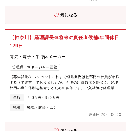
業務を決定いたします。■財務会計処理（単体・連結）■開示資料
作成■原価計算・原価構造分析に基づく原価管理■管理会計■経営報
告資料の作成■会計監査、税務対応 など【組織構成】管理本部管
気になる
理部経理課管理本部長は副社長が兼務をしております。【働き
方】■月平均残業時間：10時間程度■マイカー通勤可能【魅力】同
社の経理は上場企業として監査対応や開示資料作成などの業務に
携わるだけでなく、グローバル企業として海外子会社とのやり取
【神奈川】経理課長※将来の責任者候補/年間休日
り、また製造業としての原価計算業務など幅広い経理業務を経験
できる環境があります。やる気次第ではさらに仕事の幅を拡げる
129日
事が可能な環境が整っております。経営層との距離も近く、提案
を直接経営に届けられる環境です。【同社について】同社はスイ
電気・電子・半導体メーカー
ッチ専門メーカーとして、放送機器・特殊車両・エナジー関連設
備・発電所・欧州鉄道など、多様な産業インフラを支える製品を
管理職・マネージャー経験
展開しています。世界有数の品揃えと高い品質により、過酷な環
【募集背景/ミッション】これまで経理業務は他部門の社員が兼務
境下でも長く使い続けられるロングセラー製品が多く、国内外の
する形で運営しておりましたが、今後の組織強化を見据え、経理
顧客から高い信頼を獲得しています。また、他社製品の廃番対応
部門の専任体制を整備するための募集です。ご入社後は経理業務
や仕様カスタマイズなど、お客様のニーズに応じた柔軟な提案力
全般をお任せし、課長クラスのプレイングマネージャーとしてご
を強みに、社会インフラの安定稼働を支えています。
年収
750万円～950万円
活躍いただくことを期待しています。現在は限られた人員で業務
を運営しているため、日々の経理業務を推進いただきながら、業
職種
経理・財務・会計
務フローの改善や組織体制の整備にも携わっていただき、より安
更新日 2026.06.23
定した経理部門づくりを担っていただきます。【職務内容】※ス
キル・経験に応じてお任せする業務を決定いたします。■財務会計
処理（単体・連結）■開示資料作成■原価計算・原価構造分析に基
気になる