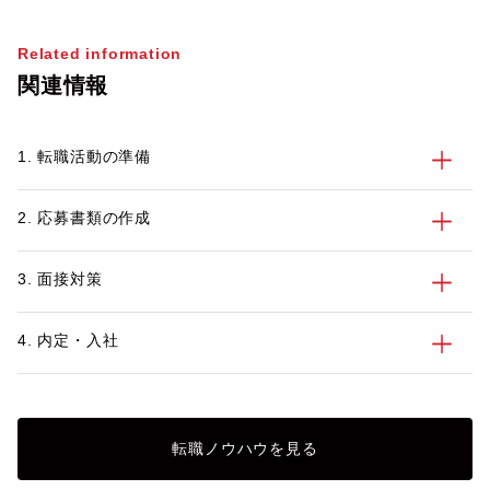
て活躍したいと考えている人もいることで
として、CFO（最
しょう。そこで今回は、公認会計士に向い
を目指している方も
Related information
ている転職先や未経験からの転職が可能な
うか。 今回は、CFOの役割や仕事内容、
関連情報
のかといったことを解説します。
求められるスキル・
どについてご紹介し
戦略に携わることの
1. 転職活動の準備
のやりがいが大きく
値の高い人材になれるで
では、無料の転職サ
2. 応募書類の作成
す。財務のキャリア
がある方は、お気軽
3. 面接対策
4. 内定・入社
転職ノウハウを見る