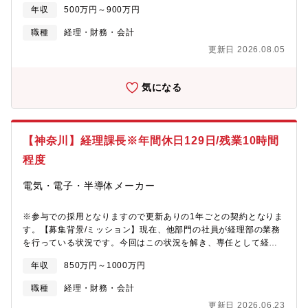
いただきます。業務の習得状況やご希望を踏まえて、段階的に裁
年収
500万円～900万円
量や業務を増やしていく予定です。CFOと連携しながら組織・事
業の成長を下支えしていただく中核人材へ成長いただくことを期
職種
経理・財務・会計
待しています。■資金調達等ファイナンス業務支援■事業計画策定
更新日 2026.08.05
および管理業務支援■金融機関との連携支援■投資家との連携支援■
経営会議/取締役会/株主総会等の運営・準備■他部署との連携業務
【働き方】・フレックス有（コアタイムなし）・原則出社（ご事
気になる
情によりリモートワークの相談も可能）・残業月10～20時間程
（状況次第ですが、メリハリをつけた働き方が可能です）・転勤
基本なし【Orbital Lasersについて】宇宙事業に長年携わってきた
スカパーJSAT発のスタートアップとして、国立研究開発法人理化
【神奈川】経理課長※年間休日129日/残業10時間
学研究所(理研)との共同研究開発の成果を基に、2024年1月12日
に設立。理研や大学、パートナー企業との連携により、高効率な
程度
宇宙用レーザーを核とした送光技術、大口径望遠鏡などの受光技
術、さらには衛星バス製造技術の開発を推進しています。これら
電気・電子・半導体メーカー
を融合し、世界トップの“宇宙光学技術”を実現することで、ユニー
クかつ最先端な宇宙事業に取り組んでいきます。私たちととも
※参与での採用となりますので更新ありの1年ごとの契約となりま
に、最先端の宇宙技術の開発に挑み、宇宙産業の未来を切り拓く
す。【募集背景/ミッション】現在、他部門の社員が経理部の業務
仲間を募集しています。新たな価値を創造し、世界をリードする
を行っている状況です。今回はこの状況を解き、専任として経理
存在を目指しましょう。
業務をお任せするための募集です。ご入社後は経理全般の業務を
年収
850万円～1000万円
お任せします。課長クラスでの採用を予定しておりますが、プレ
イングマネージャーとしてより専門性を発揮して頂くことが期待
職種
経理・財務・会計
されています。【職務内容】※スキル・経験に応じてお任せする
更新日 2026.06.23