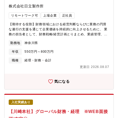
株式会社日立製作所
リモートワーク可
上場企業
正社員
【期待する役割】財務領域における経営判断ならびに業務の円滑
な遂行の支援を通じて企業価値を持続的に向上させるために、 業
務の担当者として、財務戦略/経営計画とりまとめ、業績管理、リ
スクマネジメントにおいて担当する業務の遂行に対して責任を負
勤務地
神奈川県
う。 所属する組織の方針に基づき、上長に指示を仰ぎながら、一
連の責任を遂行する。【職務詳細】ご経験に応じて、1,2いずれか
年収
550万円～800万円
の業務をお任せします。1.管理会計：業績管理(含むCF管理)、予
算・決算/予実分析2.原価管理、原価計算、コスト管理、棚残管
職種
経理・財務・会計
理、プロジェクト管理等【ポジションの魅力・やりがい・キャリ
更新日 2026.08.07
アパス】・社会インフラのＤＸを実現するグローバルリーダー を
めざすとともに 、日立グループ全社の成長を牽引する、IT事業部
門の財務・経理業務に携われることができます。・IT事業部門の
気になる
内部および海外現地法人、他の事業部門等へのローテーションを
通じて、幅広い事業や業務内容を経験することで、財務・経理の
スペシャリストとしての専門性を高めて頂きます。【働く環境】
フレックスやリモート制度を活用して柔軟な働き方が可能です。
入社実績あり
【配属組織名】デジタルシステム＆サービス統括本部 財務本部
【配属組織について（概要・ミッション）】配属組織は日立製作
【川崎本社】グローバル財務・経理 ※WEB面接
所のIT事業領域であるデジタルシステム＆サービスセクター(以下