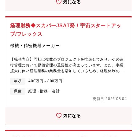
気になる
・グループ法人と連携した提案業務 【具体的には】 決算書・税務
申告書の作成・レビュー業務、顧問先への税務相談・税務アドバ
イス対応に携わっていただきます。 希望者は資産税業務、複数人
体制での全国の大型案件にもチャレンジできます！ 【主に使用し
経理財務◆スカパーJSAT発！宇宙スタートアッ
ている会計ソフト】 マネーフォワード・freee・TKC・弥生 ◆会
プ/フレックス
社概要 会社名：かがやきパートナーズ株式会社 事業内容：士業向
け人材派遣業務/登録型派遣による企業への直接派遣業務 設立年
機械・精密機器メーカー
月：1986年10月1日 資本金：3,000万円 本社所在地：東京都新宿
区西新宿二丁目6番1号 新宿住友ビル31階 役職員数：137名
(2025年10月時点)
【職務内容】同社は複数のプロジェクトを推進しており、その進
行管理において原価管理の重要性が高まっています。また、事業
拡大に伴い経理業務の業務量も増加しているため、経理体制の強
化を目的として経理担当者を募集します。今回のポジションで
年収
400万円～800万円
は、以下の業務をご担当いただきます。今後、新システム導入や
業務改善等にも携わっていただきたいと考えているため、裁量大
職種
経理・財務・会計
きく活躍いただけるポジションです。■日次・月次・年次決算業務
更新日 2026.08.04
■出納業務■内部統制や業務フローの構築■プロジェクト別原価計
算、原価管理■システム導入、業務改善■その他経理財務関連業
務 など【配属予定部署】・経営管理部実務に関して、派遣社
気になる
員1名の方とともにご担当いただきます。【募集背景】現在、経営
管理部長が経理業務を兼務している状況です。業務量が増加して
いる背景もあり、より一層の体制強化を行うべく、経理担当者を
募集する運びとなりました。【働き方】・フレックス有（コアタ