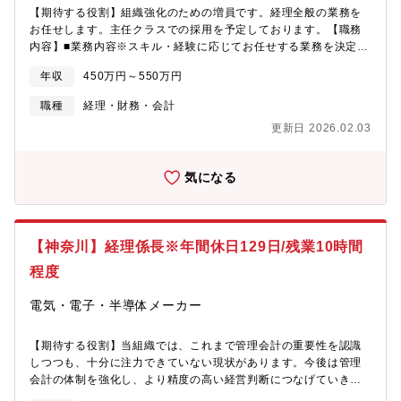
来を変える先端研究を支えています。・磁気の制御がしたいお客
【期待する役割】組織強化のための増員です。経理全般の業務を
様に対してオーダーメイドで0ベースから調査～納品までを行って
お任せします。主任クラスでの採用を予定しております。【職務
います。・世界レベルで見ても競合が少なく、大手企業や大学の
内容】■業務内容※スキル・経験に応じてお任せする業務を決定い
研究機関などからのご依頼が多いです。・磁気制御パーツは大手
たします。・日次／月次経理業務・月次／年次決算補助業務・連
が生産をストップしているため、同社には供給し続ける社会的責
年収
450万円～550万円
結決算／開示業務のサポートなど■将来想定する業務範囲：・決算
任があります。・直近は海外の半導体関連企業からの受注が増え
業務（月次、四半期、年次）・税務関連業務・会計監査対応・連
ており、売上の4割は海外となっております。
職種
経理・財務・会計
結決算（国内・海外子会社）・開示業務・メンバーマネジメント
更新日 2026.02.03
など【組織構成】管理本部管理部経理課課長1名、課長補佐1名、
課員2名、他1名管理本部長は副社長が兼務をしております。【働
き方】■月平均残業時間：10時間程度■マイカー通勤可能【魅力】
気になる
同社の経理は上場企業として監査対応や開示資料作成などの業務
に携わるだけでなく、グローバル企業として海外子会社とのやり
取り、また製造業としての原価計算業務など幅広い経理業務を経
験できる環境があります。やる気次第ではさらに仕事の幅を拡げ
【神奈川】経理係長※年間休日129日/残業10時間
る事が可能な環境が整っております。【同社について】同社はス
イッチ専門メーカーとして、放送機器・特殊車両・エナジー関連
程度
設備・発電所・欧州鉄道など、多様な産業インフラを支える製品
を展開しています。世界有数の品揃えと高い品質により、過酷な
電気・電子・半導体メーカー
環境下でも長く使い続けられるロングセラー製品が多く、国内外
の顧客から高い信頼を獲得しています。また、他社製品の廃番対
【期待する役割】当組織では、これまで管理会計の重要性を認識
応や仕様カスタマイズなど、お客様のニーズに応じた柔軟な提案
しつつも、十分に注力できていない現状があります。今後は管理
力を強みに、社会インフラの安定稼働を支えています。
会計の体制を強化し、より精度の高い経営判断につなげていきた
いと考えています。今回ご入社いただく方には、まずは経理業務