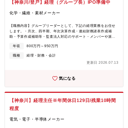
【神奈川/登戸】経理（グループ長）IPO準備中
イムなし）・原則出社（ご事情によりリモートワークの相談も可
能）・残業月10～20時間程（状況次第ですが、メリハリをつけた
化学・繊維・素材メーカー
働き方が可能です）・転勤基本なし【Orbital Lasersについて】宇
宙事業に長年携わってきたスカパーJSAT発のスタートアップとし
て、国立研究開発法人理化学研究所(理研)との共同研究開発の成果
【職務内容】グループリーダーとして、下記の経理業務をお任せ
を基に、2024年1月12日に設立。理研や大学、パートナー企業と
します。・月次、四半期、年次決算作成・連結財務諸表作成補
の連携により、高効率な宇宙用レーザーを核とした送光技術、大
助・予算作成補助等・監査法人対応のサポート・メンバーや派遣
口径望遠鏡などの受光技術、さらには衛星バス製造技術の開発を
社員等のマネジメント業務・その他付随する経理業務【募集背
年収
800万円～950万円
推進しています。これらを融合し、世界トップの“宇宙光学技術”を
景】現グループリーダーの退職による欠員補充【配属先】財務経
実現することで、ユニークかつ最先端な宇宙事業に取り組んでい
理部3名内訳：部長1名(60代)、グループリーダー1名(50代)、派遣
職種
経理・財務・会計
きます。私たちとともに、最先端の宇宙技術の開発に挑み、宇宙
社員1名(30代)※部署の方は中途入社の方となります。【働き方】
更新日 2026.07.13
産業の未来を切り拓く仲間を募集しています。新たな価値を創造
フルフレックス・リモート可(週1回程度)【同ポジションの魅
し、世界をリードする存在を目指しましょう。
力】・入社後すぐにグループリーダーとして裁量権を持って仕事
ができます。・IPO準備中の中核に関わることができます。・経営
気になる
層との距離が近く、意思決定に関わる機会が多いポジションとな
ります。【同社の魅力】・リーマンショックやコロナ等の厳しい
状況でも利益が出続けており、1964年の創業以来黒字経営で
す。・参入障壁が高い業界のため、業界内では独自の地位を築い
【神奈川】経理主任※年間休日129日/残業10時間
ており、業績が安定しています。【同社について】・精密機器・
機械に関する磁気の制御を行っています。・パーマロイという合
程度
金から磁気制御パーツを作っています。このパーツによって、磁
界の影響を制御することができます。・これによって、半導体製
電気・電子・半導体メーカー
造装置や電子顕微鏡など、身近な製品を作り出す精密機器や、未