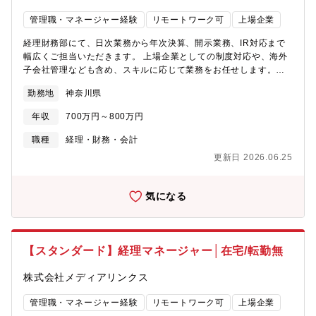
名）【その他】■SPCは全国にあり、また、当社以外の出資パート
管理職・マネージャー経験
リモートワーク可
上場企業
ナーがいるため、担当案件の会社へ年間4～5回の出張がありま
す。■同社では柔軟な働き方が可能で、テレワークもご活用いただ
経理財務部にて、日次業務から年次決算、開示業務、IR対応まで
けます。
幅広くご担当いただきます。 上場企業としての制度対応や、海外
子会社管理なども含め、スキルに応じて業務をお任せします。
【職務内容】■仕訳入力、債権債務管理、勘定科目明細作成■月
勤務地
神奈川県
次・四半期・年次決算（単体／連結）、社内報告資料作成■開示書
類作成（有価証券報告書、決算短信など）■監査法人対応■税務計
年収
700万円～800万円
算、申告書作成■J-SOX対応■資金管理■海外子会社の経理支援・
管理※すべての業務を一人で担当するわけではなく、ご経験・ス
職種
経理・財務・会計
キルに応じて分担します。【募集背景】長年経理業務を担ってき
更新日 2026.06.25
たベテラン社員（在籍20年以上）が定年退職を控えており、業務
の引き継ぎと体制強化のための募集です。 将来的にはゼネラルマ
ネージャーの右腕として、チームマネジメントもお任せしたいと
気になる
考えています。【組織構成】財務経理部では4名が在籍していま
す。・ゼネラルマネージャー (50代前半/男性)・リーダー(60代前
半/男性)・リーダー(40代前半/女性)・派遣スタッフ(40代前半/女
性)※全員が中途入社であり、落ち着いた雰囲気の中で風通しの良
【スタンダード】経理マネージャー│在宅/転勤無
い職場環境です。【ポジションの魅力】■将来的にはゼネラルマネ
ージャーを目指せるキャリアパス■上場企業ならではの開示・IR・
株式会社メディアリンクス
連結決算などの経験が積める■少人数体制のため、幅広い業務に携
われる裁量のあるポジション【働き方】■週1回のリモート勤務可
管理職・マネージャー経験
リモートワーク可
上場企業
能■月平均残業時間：約20時間（繁忙期：30～40時間）