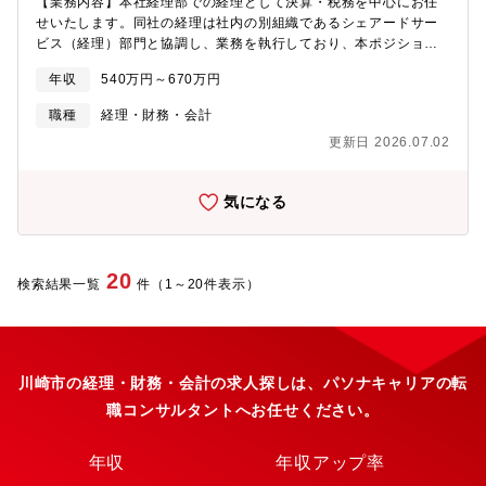
【業務内容】本社経理部での経理として決算・税務を中心にお任
ています。※同社は災害時にも力を入れており、社会貢献活動を
せいたします。同社の経理は社内の別組織であるシェアードサー
積極的に行っております。東日本大震災、熊本地震、西日本豪
ビス（経理）部門と協調し、業務を執行しており、本ポジション
雨、各地の台風被害などで、被災地の空撮・3D測量・被害判読を
は決算のとりまとめ、税務を中心に対応いただきます。【業務詳
実施し、政府・自治体・企業の復旧活動を強力に支援。
年収
540万円～670万円
細】ご経験に合わせて、下記のような業務をお任せします。入社
後、現職社員がサポートしながら習得いただきます。・連結決算
職種
経理・財務・会計
業務・開示業務・月次・四半期・年次決算業務・日本国内の法人
更新日 2026.07.02
税、消費税等の申告、納付関連業務・税務調査対応及び子会社か
らの税務相談対応、他税務当局の対応経理として幅広い業務に携
わることが可能です。また、会社を俯瞰的に見て、業務体制構
気になる
築・改善も恒常的に行っており、そのようなより経営や企業の経
理を一任する立場としての業務にも携わることが可能な魅力的な
ポジションです。【組織構成】経理部は2グループ体制となってお
り、経理グループ、管理グループにて構成されています。今回ご
20
検索結果一覧
件（1～20件表示）
入社いただく方には経理グループへの配属となります。経理グル
ープは４名（グループ長、スタッフ）にて構成されています。
【就業環境】テレワークは週１～2日ほど（月間出勤日数の50％が
上限）、フレックスタイム制も活用しております。入社後業務に
慣れてきましたら、上長相談の上、活用可能です。比較的フレキ
川崎市の経理・財務・会計の求人探しは、パソナキャリアの転
シブルに就業が可能な環境です。残業時間は月平均20時間になり
職コンサルタントへお任せください。
ます。【同社の魅力】同社は、エネルギー・インフラ、通信・コ
ンポーネンツの2事業を展開する電線メーカーです。発電所から家
庭までの製品や災害対策製品、自動運転対応の高速伝送ケーブル
年収
年収アップ率
など幅広く技術を展開し、幅広い分野でシェア90%以上の技術力