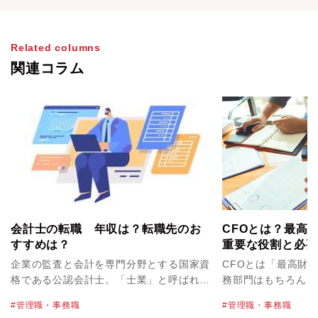
Related columns
関連コラム
会計士の転職 年収は？転職先のお
CFOとは？最高
すすめは？
重要な役割と必要
【ハイクラス転職
企業の監査と会計を専門分野とする国家資
CFOとは「最高財
格である公認会計士。「士業」と呼ばれ、
務部門はもちろん、
ニーズのある専門職として人気の職業で
要なポジションです
管理職・事務職
管理職・事務職
す。これから資格を取得し公認会計士とし
ャリアアップ・年収