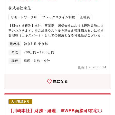
【募集背景】2024年5月公表の東芝再興計画における経理部門に
おける新たな仕組み構築・業績管理を進めていくなかで、全社の
株式会社東芝
成長戦略を実現するための経理組織体制の強化を目的とした増員
募集となります。【同社の魅力】・東芝は資本金2,005億5,800万
リモートワーク可
フレックスタイム制度
正社員
円、年間売上高（連結）3兆3,617億円（2022年度）、従業員数
（連結）117,300名の大手電機メーカーです。・2022年6月に
【期待する役割】本社、事業場、関係会社における経理業務に従
は、新たな経営方針を発表し、「ソフトウェア開発の統合・最適
事いただきます。※ご経験やスキルを踏まえ管理職あるいは担当
化」、「ポテンシャル技術の価値顕在化」を戦略の柱として掲
管理職（エキスパート）としての採用となる可能性がございま
げ、ハードとソフトを分離しデジタルサービスを開始するデジタ
す。※総合職採用となりますが当面の転勤はございません。【具
勤務地
神奈川県 東京都
ルエボリューション（DE）、そしてデータを中心にプラットフォ
体的には】・事業部門業績管理(月次業績把握・予算管理、中期事
ーム化するデジタルトランスフォーメーション（DX）、さらに量
業計画策定)・連結決算(月次・四半期・年次決算、開示資料作成、
年収
700万円～1200万円
子技術を使って世界を最適化するクォンタムトランスフォーメー
監査法人対応、新会計基準対応)・資金業務(資金計画・国内外子会
ション（QX）として描き、デジタル化を通じてカーボンニュート
社の資金調達支援・金融機関対応）・税務業務(税務戦略立案・税
職種
経理・財務・会計
ラル・サーキュラーエコノミーの実現に貢献することを目指して
務申告・税務調査・国際税務対応)・事業場における製品原価管理
更新日 2026.06.24
います。これまで積み重ねてきた「ものづくり」企業としての実
(製造原価計算)【働き方】・フレックス制、在宅勤務制度活用と比
績、信頼と実力を武器に、新たな時代の主役になっていくべく、
較的自由度高い環境で働くことが可能です。・残業平均25時間程
事業運営・組織体制の強化が求められています。
度で恒常的な残業もなく、長期就業可能な環境です。【募集背
気になる
景】2024年5月公表の東芝再興計画における経理部門における新
たな仕組み構築・業績管理を進めていくなかで、全社の成長戦略
を実現するための経理組織体制の強化を目的とした増員募集とな
ります。【同社の魅力】・東芝は資本金2,005億5,800万円、年間
入社実績あり
売上高（連結）3兆3,617億円（2022年度）、従業員数（連結）
117,300名の大手電機メーカーです。・2022年6月には、新たな
【川崎本社】財務・経理 ※WEB面接可/在宅〇
経営方針を発表し、「ソフトウェア開発の統合・最適化」、「ポ