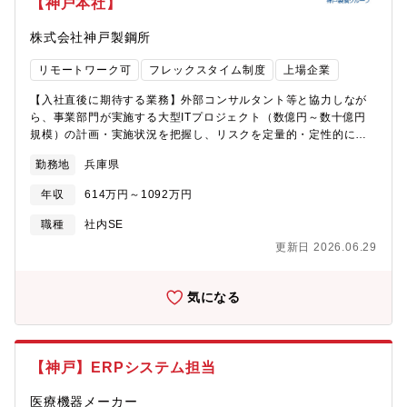
【神戸本社】
製品の支援を経験できる。■最先端の技術に触れて、新しいことに
チャレンジできる、成長できる。■人材育成に注力しており、希望
株式会社神戸製鋼所
すれば、常に教育・研修の機会がある。■海外の学会・展示会への
参加、海外工場支援など、グローバルに活躍できる機会がある。
リモートワーク可
フレックスタイム制度
上場企業
【募集背景】三菱重工が抱える事業部では、事業環境の不確実性
に備えると同時に市場変化に柔軟に対応し、従来よりも早いスピ
【入社直後に期待する業務】外部コンサルタント等と協力しなが
ード感で事業内の全バリューチェンの最適化、及び事業間での横
ら、事業部門が実施する大型ITプロジェクト（数億円～数十億円
通しが求められています。デジタルインテリジェンス研究開発部
規模）の計画・実施状況を把握し、リスクを定量的・定性的に評
は、DX・AI活用を推進するための研究開発部門であり、これまで
価・報告していただきます。プロジェクト全体を通して、事業部
ほぼ全ての製品で事業部のニーズに応えてきました。事業部から
勤務地
兵庫県
門が円滑に進められるよう改善アドバイスを行う、また決裁前に
のニーズが年々多様化、複雑化している中、我々と一緒に課題を
は経営に対してリスク確認の結果を報告するなど、プロジェクト
解決していただける人材を求めています。【同社について】・三
年収
614万円～1092万円
マネジメントの専門家としての役割を担っていただきます。【半
菱グループの創業者岩崎彌太郎は政府より工部省長崎造船局を借
年～1年後の業務イメージ】各事業部門のプロジェクトで得られた
職種
社内SE
り受け、長崎造船所と命名して造船事業を開始したことを契機に
成功・失敗の知見を全社で活用できるように知識の形式化や仕組
1884年に創業した同社は発電プラントなどの社会インフラ、船
更新日 2026.06.29
み化を進め、人材育成施策の実行にも取り組んでいただきます。
舶、航空機などの輸送機器、大型ロケットなどの宇宙機器に至る
外部コンサルタントに頼るのではなく、社内に知見を蓄積し、将
までエンジニアリングとものづくりのグローバルリーダーとし
来的に自律した体制を築いていくことを目指します。【本ポジシ
気になる
て、社会を牽引しております。・2025年3月期決算で受注高
ョンの特徴】・本社IT企画部はプロジェクトの良し悪しを決める
7.0712兆円、売上収益5.0271兆円、当期利益2,454億円等いずれ
部隊ではなく、経営への報告やリスク評価を担う立場です。・プ
も過去最高であり、日本を代表する企業でありながら、さらなる
ロジェクト全体を通した事業部門への改善アドバイス、また決裁
成長を続けております。・在宅勤務、時間単位年休、フレックス
前の投資判断に資するリスクチェックが中心となります・事業部
【神戸】ERPシステム担当
タイム制度導入、えるぼし」「くるみん」の各認定等ワークライ
門のPMやシステム部門長と対等以上の立場で関わりつつ、適切に
フバランスを整えた働き方が可能です。・パソナから入社実績が
指導・助言していくバランス感覚が求められます。・現在は兼任
医療機器メーカー
多数あり、選考フローを熟知しておりますので、内定まで丁寧に