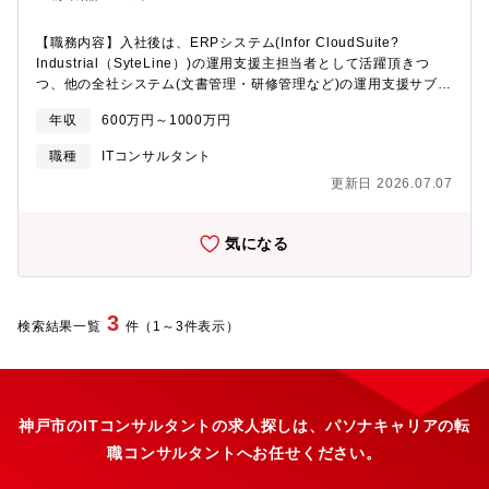
者中心のチーム体制ですが、今後は専任で知見を蓄積し、全社的
フォロー致します。
なプロジェクトマネジメント力を底上げする役割を担っていきま
【職務内容】入社後は、ERPシステム(Infor CloudSuite?
す。【募集背景】同社では現在、DXの進展に伴い、各事業部門に
Industrial（SyteLine）)の運用支援主担当者として活躍頂きつ
おける重要なIT投資プロジェクトが増加・大型化しており、その
つ、他の全社システム(文書管理・研修管理など)の運用支援サブ担
複雑性とリスクに対応するための管理体制の強化が求められてい
当も担っていただきたいと考えています。将来的には、ERPシス
ます。本社IT企画部では、事業部門が実行するIT投資案件に対し、
年収
600万円～1000万円
テムのリプレイスすることになった場合はプロジェクトマネジメ
全社のDX戦略との整合性確認や、客観的なリスク評価、経営層へ
ントを担当していただく予定です。【組織構成】・部長1名・基幹
の意思決定支援を担っており、QCD（品質・コスト・納期）管理
職種
ITコンサルタント
職2名・係長2名・派遣社員2名【当社について】★同社にはロボッ
の観点からも、プロジェクト開始前の段階から問題を見抜き、事
更新日 2026.07.07
ト技術の基盤と医療の知見が携わっています。日本のお医者様か
前にリスクを低減する体制の構築が急務となっています。こうし
らのニーズに合わせた製品設計を行うことで、高い評価をいただ
た背景のもと、全社的にプロジェクトマネジメント能力の強化を
いております。★2024年の９月にはマレーシアでの販売承認も獲
掲げ、IT投資リスク管理の中核人材として、高難度案件へのリス
気になる
得し、海外へも展開を図っております。また当社が設計～販売の
ク評価・立て直し支援を担えるプロジェクトマネジメント経験者
みならずアフターサポートまで行う一気通貫体制をもっておりま
を募集しています。社内外の知見を活用しつつ、IT投資の成功確
す。【キャリアパス】・会社の事業ステージの変化にシステム化
度を高め、事業全体に学習効果を波及させる仕組みづくりにも関
が追い付かない状況です。優先順位を決めて社内システムを整備
与できる、戦略的でやりがいのあるポジションです。【組織構
3
検索結果一覧
件（1～3件表示）
することで当社の効率化に裁量権をもって携わることができま
成】本社部門 IT企画部 全社共通PMOチーム ※2025年度に新設
す。【働き方】・平均残業30時間前後・リモートワーク：制度有
のチームです【魅力・やりがい】◎これまで身に付けたプロジェ
【募集背景】・欠員補充
クトマネジメントの経験や知識を活かして活躍が出来る。◎大規
模なプロジェクトマネジメントを経験し、プロPMとして成長でき
る。◎新設するチームの中核として、立上げ期を自ら舵取りする
神戸市のITコンサルタントの求人探しは、パソナキャリアの転
ことができる。
職コンサルタントへお任せください。