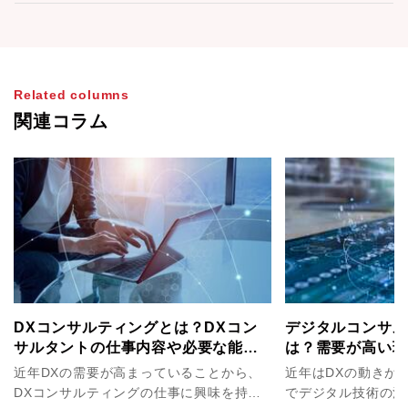
Related columns
関連コラム
DXコンサルティングとは？DXコン
デジタルコンサル
サルタントの仕事内容や必要な能力
は？需要が高い理
を解説！
要な能力について
近年DXの需要が高まっていることから、
近年はDXの動きが
DXコンサルティングの仕事に興味を持っ
でデジタル技術の活