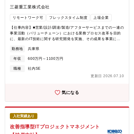
三菱重工業株式会社
リモートワーク可
フレックスタイム制度
上場企業
【仕事内容】■営業/設計/調達/製造/アフターサービスまでの一連の
事業活動（バリューチェーン）における業務プロセス改革を目的
に、最新のIT技術に関する研究開発を実施、その成果を事業に適
用するための社内向けDX推進・ソリューション提案（社内ITコン
勤務地
兵庫県
サルタント）を行います■航空機・物流機器・防衛製品・ロケッ
ト・ガスタービン等に関するシステム立ち上げなど、国内工場・
年収
600万円～1100万円
プロセスのみならず、海外プロジェクトに関わる機会もあります
【業務詳細】■各種製品のバリューチェーンを対象とした業務プロ
職種
社内SE
セス改善支援、オペレーションズリサーチ・数理最適化・機械学
更新日 2026.07.10
習等を活用したICTシステム技術の研究開発（経営意思決定支援／
スケジューリング／配送計画・配置計画・在庫計画の最適化・シ
ミュレーション等）■新規技術のPoC・研究開発を行い、その知見
気になる
を活かし社内ITコンサルタントとして業務課題抽出～ソリューシ
ョンの導入～効果刈り取りまでを支援■社内ニーズのヒアリングを
通じて課題を抽出。新規技術の導入や、新たなシステム開発を計
画・要件定義段階から構築、システム導入による事業効果の検証
入社実績あり
までを実施【仕事の魅力・やりがい】■バリューチェーンの上流か
ら下流まで幅広く関わり、業務プロセス改革を通じて社会に貢献
改善指導型ITプロジェクトマネジメント
できる。■航空機、ロケット等の大型製品から、量産品まで幅広い