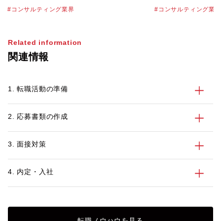
た方も多いかもしれません。DXコンサル
うした背景の中、注
コンサルティング業界
コンサルティング業
タントはDXの中核として幅広い役割を担
「デジタルコンサル
うため、そのぶん広範なスキルと知識が求
す。ニーズの高まっ
められます。転職でDXコンサルタントを
め、「転職でデジタ
Related information
目指す際には、仕事内容や必要な能力を正
指してみたい」とい
関連情報
しく理解しておくことが大切でしょう。
せん。 そこで今回
そこで今回は、DXコンサルティングの定
タントの仕事内容や
義やDXコンサルタントの役割などについ
てわかりやすく解説
1. 転職活動の準備
てわかりやすく解説します。また、DXコ
ルコンサルタントに
ンサルタントに必要な能力や経験も紹介し
しますので、ぜひ転
ますので、ぜひスキルアップの参考にして
てみてください。
2. 応募書類の作成
みてください。
3. 面接対策
4. 内定・入社
転職ノウハウを見る