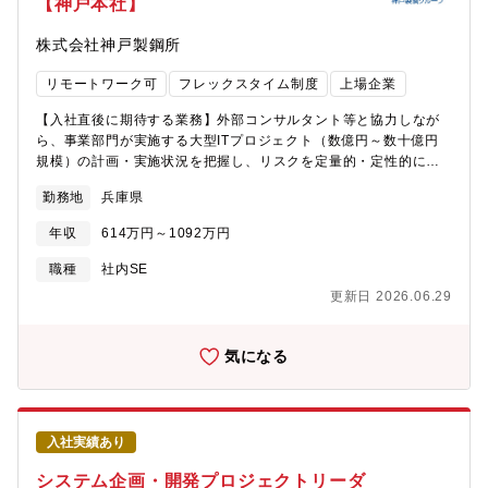
【神戸本社】
製品の支援を経験できる。■最先端の技術に触れて、新しいことに
チャレンジできる、成長できる。■人材育成に注力しており、希望
株式会社神戸製鋼所
すれば、常に教育・研修の機会がある。■海外の学会・展示会への
参加、海外工場支援など、グローバルに活躍できる機会がある。
リモートワーク可
フレックスタイム制度
上場企業
【募集背景】三菱重工が抱える事業部では、事業環境の不確実性
に備えると同時に市場変化に柔軟に対応し、従来よりも早いスピ
【入社直後に期待する業務】外部コンサルタント等と協力しなが
ード感で事業内の全バリューチェンの最適化、及び事業間での横
ら、事業部門が実施する大型ITプロジェクト（数億円～数十億円
通しが求められています。デジタルインテリジェンス研究開発部
規模）の計画・実施状況を把握し、リスクを定量的・定性的に評
は、DX・AI活用を推進するための研究開発部門であり、これまで
価・報告していただきます。プロジェクト全体を通して、事業部
ほぼ全ての製品で事業部のニーズに応えてきました。事業部から
勤務地
兵庫県
門が円滑に進められるよう改善アドバイスを行う、また決裁前に
のニーズが年々多様化、複雑化している中、我々と一緒に課題を
は経営に対してリスク確認の結果を報告するなど、プロジェクト
解決していただける人材を求めています。【同社について】・三
年収
614万円～1092万円
マネジメントの専門家としての役割を担っていただきます。【半
菱グループの創業者岩崎彌太郎は政府より工部省長崎造船局を借
年～1年後の業務イメージ】各事業部門のプロジェクトで得られた
職種
社内SE
り受け、長崎造船所と命名して造船事業を開始したことを契機に
成功・失敗の知見を全社で活用できるように知識の形式化や仕組
1884年に創業した同社は発電プラントなどの社会インフラ、船
更新日 2026.06.29
み化を進め、人材育成施策の実行にも取り組んでいただきます。
舶、航空機などの輸送機器、大型ロケットなどの宇宙機器に至る
外部コンサルタントに頼るのではなく、社内に知見を蓄積し、将
までエンジニアリングとものづくりのグローバルリーダーとし
来的に自律した体制を築いていくことを目指します。【本ポジシ
気になる
て、社会を牽引しております。・2025年3月期決算で受注高
ョンの特徴】・本社IT企画部はプロジェクトの良し悪しを決める
7.0712兆円、売上収益5.0271兆円、当期利益2,454億円等いずれ
部隊ではなく、経営への報告やリスク評価を担う立場です。・プ
も過去最高であり、日本を代表する企業でありながら、さらなる
ロジェクト全体を通した事業部門への改善アドバイス、また決裁
成長を続けております。・在宅勤務、時間単位年休、フレックス
前の投資判断に資するリスクチェックが中心となります・事業部
タイム制度導入、えるぼし」「くるみん」の各認定等ワークライ
入社実績あり
門のPMやシステム部門長と対等以上の立場で関わりつつ、適切に
フバランスを整えた働き方が可能です。・パソナから入社実績が
指導・助言していくバランス感覚が求められます。・現在は兼任
システム企画・開発プロジェクトリーダ
多数あり、選考フローを熟知しておりますので、内定まで丁寧に