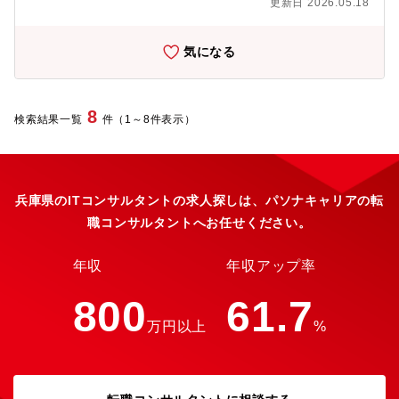
更新日 2026.05.18
ステム刷新(R3⇒S4 HANA含む、周辺システム）と国内外拠点へ
の展開・データ活用基盤の構築と活用支援【当ポジションの魅
力】・グローバルスタンダードを掲げ推進している大型システム
気になる
の刷新・BPRに参加する事で、広い視野でユーザー企業のITに携
わる事ができる。・様々なITに関連する分野での活動が求められ
るため、業務システム、ITインフラなど多様な領域での業務に携
わる事ができる。【組織構成】グローバル情報システム部全体
8
検索結果一覧
件（1～8件表示）
（拠点含む・2024年11月現在）・ 39名・ 中途70%、新卒30%・
男性80%、女性20%・ 年齢構成（50歳以上 13名、40歳代 14
名、30歳代以下 12名）■組織のミッション・会社の収益向上貢
献、経営・社内各部門の意思決定支援・全社DXの取り組みとし
て、国内外の基幹システム刷新＋データドリブンに向けたBPRの
兵庫県のITコンサルタントの求人探しは、パソナキャリアの転
推進（2026年1月国内ERP稼働予定）・国内外の子会社・関係会
職コンサルタントへお任せください。
社へのITガバナンス強化・維持・国内のIT組織を統合（2023
年）、国外との連携強化とガバナンス強化が大きな課題・情報セ
キュリティリスクからの防御・工場セキュリティの強化が直近の
年収
年収アップ率
課題、IATFのフォローも重要
800
61.7
万円以上
%