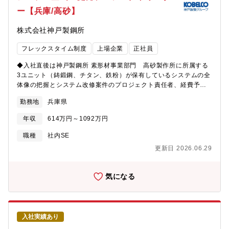
者中心のチーム体制ですが、今後は専任で知見を蓄積し、全社的
フォロー致します。
ー【兵庫/高砂】
なプロジェクトマネジメント力を底上げする役割を担っていきま
す。【募集背景】同社では現在、DXの進展に伴い、各事業部門に
株式会社神戸製鋼所
おける重要なIT投資プロジェクトが増加・大型化しており、その
複雑性とリスクに対応するための管理体制の強化が求められてい
フレックスタイム制度
上場企業
正社員
ます。本社IT企画部では、事業部門が実行するIT投資案件に対し、
全社のDX戦略との整合性確認や、客観的なリスク評価、経営層へ
◆入社直後は神戸製鋼所 素形材事業部門 高砂製作所に所属する
の意思決定支援を担っており、QCD（品質・コスト・納期）管理
3ユニット（鋳鍛鋼、チタン、鉄粉）が保有しているシステムの全
の観点からも、プロジェクト開始前の段階から問題を見抜き、事
体像の把握とシステム改修案件のプロジェクト責任者、経費予算
前にリスクを低減する体制の構築が急務となっています。こうし
管理などの業務を担当していただきます。その後、具体的にレガ
た背景のもと、全社的にプロジェクトマネジメント能力の強化を
勤務地
兵庫県
シーシステム（ホストコンピュータ）の刷新に関係するプロジェ
掲げ、IT投資リスク管理の中核人材として、高難度案件へのリス
クトに参画していただき、工場メンバーとの業務プロセス整理
ク評価・立て直し支援を担えるプロジェクトマネジメント経験者
年収
614万円～1092万円
（As Is-To Be整理）やパッケージシステムのFit&Gapなどを主担
を募集しています。社内外の知見を活用しつつ、IT投資の成功確
当として実施していただくことを期待しています。【募集背景】
職種
社内SE
度を高め、事業全体に学習効果を波及させる仕組みづくりにも関
素形材事業部門では事業基盤強化を目的にシステム整備を計画し
与できる、戦略的でやりがいのあるポジションです。【組織構
更新日 2026.06.29
ており、現在、国内製造拠点だけでなく海外製造拠点も含め、数
成】本社部門 IT企画部 全社共通PMOチーム ※2025年度に新設
多くのシステム開発プロジェクトが進められています。また事業
のチームです【魅力・やりがい】◎これまで身に付けたプロジェ
部門のDXも含めた業務改革の推進を本格化させており、それらに
気になる
クトマネジメントの経験や知識を活かして活躍が出来る。◎大規
必要なシステム基盤の整備、レガシーシステムの刷新検討も計画
模なプロジェクトマネジメントを経験し、プロPMとして成長でき
しております。上記活動を企画・推進するための技術者を募集し
る。◎新設するチームの中核として、立上げ期を自ら舵取りする
ています。【配属組織】素形材事業部門 業務改革推進部 システム
ことができる。
企画グループ【キャリアパス】本人の適正を鑑みながら、人を活
入社実績あり
かすキャリアパスを考えています。① IT人材としてのキャリアパ