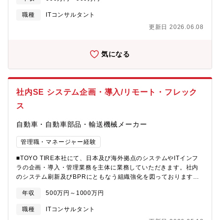
す。現在は、システムの開発・運用に加え、現場での活用促進や
データ利活用の定着など、より実効性の高いDXの実現が求められ
職種
ITコンサルタント
ているフェーズにあります。そのため、Salesforceの開発・運用
更新日 2026.06.08
を担いながら、業務部門と連携し、現場に根ざした形でDXを推進
いただける人材を新たに募集いたします。■主な業務内容
(1)Salesforceによる新規機能開発?業務 ・新規開発の企画～リ
気になる
リースまでの一連の対応? ・開発内容や規模等により内製/外注
を判断 (インプリベンダーとの折衷など?を含む）(2) Salesforce
の運用保守?業務 ・トラブルシューティング、お問い合わせ対
応、機能改修、利用促進のための活動など(3)社内のDX推進?業
社内SE システム企画・導入/リモート・フレック
務 ・DX戦略の立案と実行、市民開発・データ活用を促進し、現
場課題・経営課題の解決、?グループ各社との連携など■ヤンマー
ス
パワーテクノロジー株式会社/ヤンマーパワーソリューション株式
会社について1933年に世界で初めてディーゼルエンジンの小型化
自動車・自動車部品・輸送機械メーカー
に成功。最小の資源で最大の豊かさを実現するテクノロジーを追
求しつづけてきました。農業機械や、建設機械、船舶など幅広い
管理職・マネージャー経験
製品の動力源として、世界中で高く評価され、トップクラスのシ
■TOYO TIRE本社にて、日本及び海外拠点のシステムやITインフ
ェアを誇っています。これまでの産業用・船舶用エンジンのみな
ラの企画・導入・管理業務を主体に業務していただきます。社内
らず、未来のパワートレインも視野に入れた変革と挑戦で、お客
のシステム刷新及びBPRにともなう組織強化を図っております。
様にとっての真の価値を創造するための最適なソリューションを
【具体的な業務内容】■本人の能力・希望に応じて下記より割り当
最適なタイミングで提供できる企業を目指しています。
年収
500万円～1000万円
ていたします。・業務システム・コミュニケーションインフラ・
ITインフラ（ネットワーク/デバイス）、及びITセキュリティの企
職種
ITコンサルタント
画・導入・管理（内、現在進行中の主要プロジェクト）・SAPシ