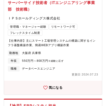
ス（部内：東京本社、高砂、長府、大安、海外拠点／他事業部
サーバーサイド技術者（ITエンジニアリング事業
門：神戸本社、加古川など）② 業務改革人材としてのキャリアパ
部 技術職）
ス（部内業務改革推進グループ：東京本社、高砂、長府、大安）
【魅力・やりがい】まrシステムの企画とシステム開発を推進・管
ＩＰＳホールディングス株式会社
理をする部署なので、自分の知見を活かした企画を行い、それが
採用され、実現されることに魅力を感じる方は、やりがいを感じ
管理職・マネージャー経験
リモートワーク可
られる職場だと思います。◎今後はDXも含めた業務改革など、事
業部門の経営課題解決に向けた取り組みを加速させていきますの
フレックスタイム制度
で、社内SEの立場だけではなく経営課題に直接的に関与でき、チ
【仕事内容】主にスマート工場管理システムの構築に関するイン
ャレンジ精神が旺盛な方にも、面白みのある仕事ができると考え
フラ基盤構築作業、簡易WEBアプリ構築作業
ています。◎キャリア採用者が多いというのも職場の特徴であ
り、色々なキャリアを持つスタッフと交流を持ちながら、仕事に
勤務地
大阪府 兵庫県
取り組める面白みがあると思います。
年収
550万円～800万円
※経験に応ず
職種
データベースエンジニア
更新日 2024.07.23
気になる
【神戸】ERPシステム担当