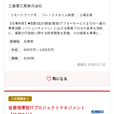
三菱重工業株式会社
リモートワーク可
フレックスタイム制度
上場企業
【仕事内容】■営業/設計/調達/製造/アフターサービスまでの一連の
事業活動（バリューチェーン）における業務プロセス改革を目的
に、最新のIT技術に関する研究開発を実施、その成果を事業に適
用するための社内向けDX推進・ソリューション提案（社内ITコン
勤務地
兵庫県
サルタント）を行います■航空機・物流機器・防衛製品・ロケッ
ト・ガスタービン等に関するシステム立ち上げなど、国内工場・
年収
600万円～1100万円
プロセスのみならず、海外プロジェクトに関わる機会もあります
【業務詳細】■各種製品のバリューチェーンを対象とした業務プロ
職種
社内SE
セス改善支援、オペレーションズリサーチ・数理最適化・機械学
更新日 2026.07.10
習等を活用したICTシステム技術の研究開発（経営意思決定支援／
スケジューリング／配送計画・配置計画・在庫計画の最適化・シ
ミュレーション等）■新規技術のPoC・研究開発を行い、その知見
気になる
を活かし社内ITコンサルタントとして業務課題抽出～ソリューシ
ョンの導入～効果刈り取りまでを支援■社内ニーズのヒアリングを
通じて課題を抽出。新規技術の導入や、新たなシステム開発を計
画・要件定義段階から構築、システム導入による事業効果の検証
入社実績あり
までを実施【仕事の魅力・やりがい】■バリューチェーンの上流か
ら下流まで幅広く関わり、業務プロセス改革を通じて社会に貢献
改善指導型ITプロジェクトマネジメント
できる。■航空機、ロケット等の大型製品から、量産品まで幅広い