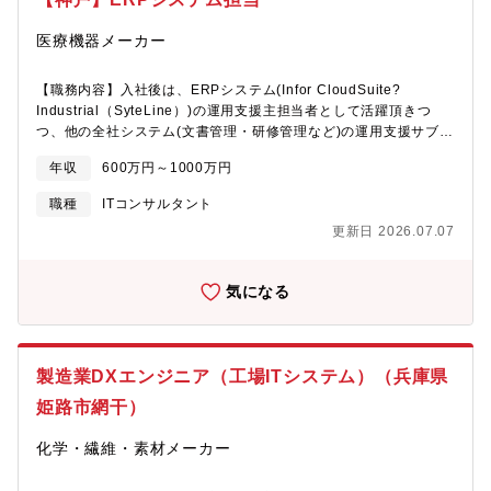
医療機器メーカー
【職務内容】入社後は、ERPシステム(Infor CloudSuite?
Industrial（SyteLine）)の運用支援主担当者として活躍頂きつ
つ、他の全社システム(文書管理・研修管理など)の運用支援サブ担
当も担っていただきたいと考えています。将来的には、ERPシス
年収
600万円～1000万円
テムのリプレイスすることになった場合はプロジェクトマネジメ
ントを担当していただく予定です。【組織構成】・部長1名・基幹
職種
ITコンサルタント
職2名・係長2名・派遣社員2名【当社について】★同社にはロボッ
更新日 2026.07.07
ト技術の基盤と医療の知見が携わっています。日本のお医者様か
らのニーズに合わせた製品設計を行うことで、高い評価をいただ
いております。★2024年の９月にはマレーシアでの販売承認も獲
気になる
得し、海外へも展開を図っております。また当社が設計～販売の
みならずアフターサポートまで行う一気通貫体制をもっておりま
す。【キャリアパス】・会社の事業ステージの変化にシステム化
が追い付かない状況です。優先順位を決めて社内システムを整備
製造業DXエンジニア（工場ITシステム）（兵庫県
することで当社の効率化に裁量権をもって携わることができま
す。【働き方】・平均残業30時間前後・リモートワーク：制度有
姫路市網干）
【募集背景】・欠員補充
化学・繊維・素材メーカー