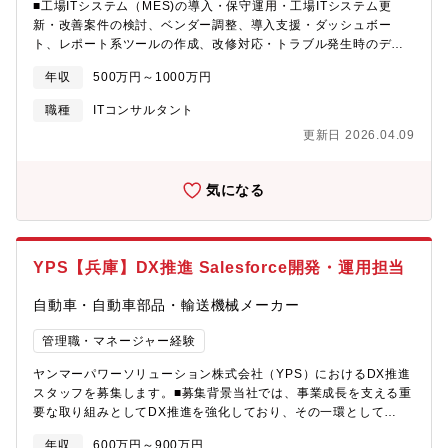
■工場ITシステム（MES)の導入・保守運用・工場ITシステム更
新・改善案件の検討、ベンダー調整、導入支援・ダッシュボー
ト、レポート系ツールの作成、改修対応・トラブル発生時のデー
タ確認・原因分析支援・工場ITシステムに関するサーバ及びネッ
年収
500万円～1000万円
トワーク維持管理■工場DX推進に向けたデータ活用施策の企画・
検討・工場系データの収集、蓄積、可視化環境の構築、維持管理
職種
ITコンサルタント
と利活用推進【組織の特徴】工場を支えるシステムの導入・保
更新日 2026.04.09
守・運用を担当するポジションです。製造現場と密に連携しなが
ら、安定操業の維持や業務改善にITの立場から貢献できます。DX
推進にも関与していただき、製造業×ITの専門性を高めたい方に適
気になる
した環境です。
YPS【兵庫】DX推進 Salesforce開発・運用担当
自動車・自動車部品・輸送機械メーカー
管理職・マネージャー経験
ヤンマーパワーソリューション株式会社（YPS）におけるDX推進
スタッフを募集します。■募集背景当社では、事業成長を支える重
要な取り組みとしてDX推進を強化しており、その一環として
Salesforceを活用したCRM基盤の構築・高度化を進めておりま
年収
600万円～900万円