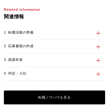
うため、そのぶん広範なスキルと知識が求
す。ニーズの高まっ
められます。転職でDXコンサルタントを
め、「転職でデジタ
Related information
目指す際には、仕事内容や必要な能力を正
指してみたい」とい
関連情報
しく理解しておくことが大切でしょう。
せん。 そこで今回
そこで今回は、DXコンサルティングの定
タントの仕事内容や
義やDXコンサルタントの役割などについ
てわかりやすく解説
1. 転職活動の準備
てわかりやすく解説します。また、DXコ
ルコンサルタントに
ンサルタントに必要な能力や経験も紹介し
しますので、ぜひ転
ますので、ぜひスキルアップの参考にして
てみてください。
2. 応募書類の作成
みてください。
3. 面接対策
4. 内定・入社
転職ノウハウを見る