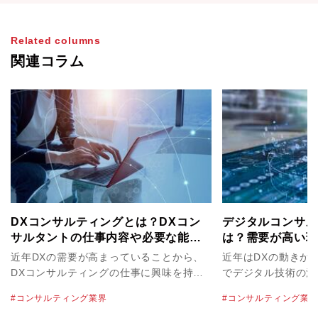
Related columns
関連コラム
DXコンサルティングとは？DXコン
デジタルコンサル
サルタントの仕事内容や必要な能力
は？需要が高い理
を解説！
要な能力について
近年DXの需要が高まっていることから、
近年はDXの動きが
DXコンサルティングの仕事に興味を持っ
でデジタル技術の活
た方も多いかもしれません。DXコンサル
うした背景の中、注
コンサルティング業界
コンサルティング業
タントはDXの中核として幅広い役割を担
「デジタルコンサル